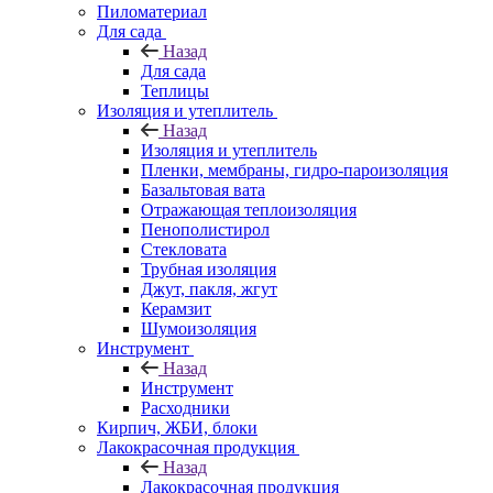
Пиломатериал
Для сада
Назад
Для сада
Теплицы
Изоляция и утеплитель
Назад
Изоляция и утеплитель
Пленки, мембраны, гидро-пароизоляция
Базальтовая вата
Отражающая теплоизоляция
Пенополистирол
Стекловата
Трубная изоляция
Джут, пакля, жгут
Керамзит
Шумоизоляция
Инструмент
Назад
Инструмент
Расходники
Кирпич, ЖБИ, блоки
Лакокрасочная продукция
Назад
Лакокрасочная продукция