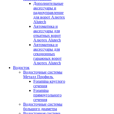
Дополнительные
аксессуары и
радиоуправление
для ворот Алютех
Alutech
Автоматика и
аксессуары для
откатных ворот
Алютех Alutech
Автоматика и
аксессуары для
секционных
гаражных ворот
Алютех Alutech
Водосток
Водосточные системы
Металл Профиль
Foramina круглого
сечения
Foramina
прямоугольного
сечения
Водосточные системы
большого диаметра
Водосточная система