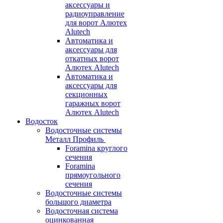
аксессуары и
радиоуправление
для ворот Алютех
Alutech
Автоматика и
аксессуары для
откатных ворот
Алютех Alutech
Автоматика и
аксессуары для
секционных
гаражных ворот
Алютех Alutech
Водосток
Водосточные системы
Металл Профиль
Foramina круглого
сечения
Foramina
прямоугольного
сечения
Водосточные системы
большого диаметра
Водосточная система
оцинкованная