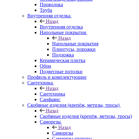
Проволока
Труба
Внутренняя отделка
Назад
Внутренняя отделка
Напольные покрытия
Назад
Напольные покрытия
Плинтусы, порожки
Подложка
Керамическая плитка
Обои
Подвесные потолки
Профиль и комплектующие
Сантехника
Назад
Сантехника
Санфаянс
Скобяные изделия (крепёж, метизы, тросы)
Назад
Скобяные изделия (крепёж, метизы, тросы)
Саморезы
Назад
Саморезы
Саморезы шурупы