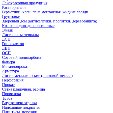
Лакокрасочная продукция
Растворители
Герметики, клей, пена монтажная, жидкие гвозди
Грунтовки
Здоровый дом (антисептики, пропитки, деревозащита)
Краски водно-дисперсионные
Эмали
Листовые материалы
ДСП
Гипсокартон
ДВП
ОСП
Сотовый поликарбонат
Фанера
Металлопрокат
Арматура
Листы металлические (листовой металл)
Перфорация
Прокат
Сетка кладочная, рабица
Проволока
Труба
Внутренняя отделка
Напольные покрытия
Плинтусы, порожки