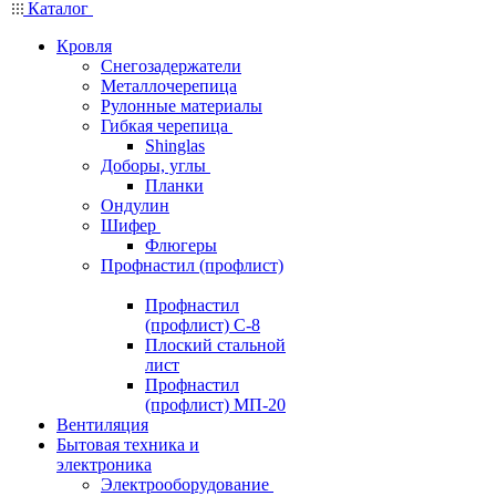
Каталог
Кровля
Снегозадержатели
Металлочерепица
Рулонные материалы
Гибкая черепица
Shinglas
Доборы, углы
Планки
Ондулин
Шифер
Флюгеры
Профнастил (профлист)
Профнастил
(профлист) С-8
Плоский стальной
лист
Профнастил
(профлист) МП-20
Вентиляция
Бытовая техника и
электроника
Электрооборудование