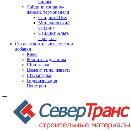
опоры
Cайдинг, сэндвич-
панели, термопанели
Сайдинг ПВХ
Металлический
сайдинг
Сайдинг Альта
Профиль
Сухие строительные смеси и
добавки
Клей
Ровнитель для пола
Шпатлевка
Цемент, гипс, известь
Штукатурка
Гидроизоляция
Пенетрон