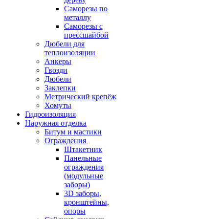
Саморезы по
металлу
Саморезы с
прессшайбой
Дюбели для
теплоизоляции
Анкеры
Гвозди
Дюбели
Заклепки
Метрический крепёж
Хомуты
Гидроизоляция
Наружная отделка
Битум и мастики
Ограждения
Штакетник
Панельные
ограждения
(модульные
заборы)
3D заборы,
кронштейны,
опоры