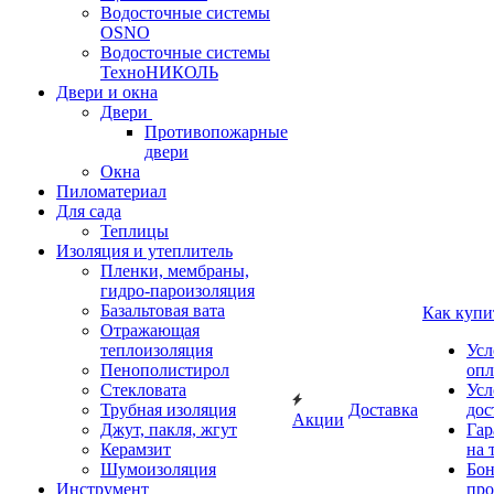
Водосточные системы
OSNO
Водосточные системы
ТехноНИКОЛЬ
Двери и окна
Двери
Противопожарные
двери
Окна
Пиломатериал
Для сада
Теплицы
Изоляция и утеплитель
Пленки, мембраны,
гидро-пароизоляция
Базальтовая вата
Как купи
Отражающая
теплоизоляция
Усл
Пенополистирол
опл
Стекловата
Усл
Трубная изоляция
Доставка
дос
Акции
Джут, пакля, жгут
Гар
Керамзит
на 
Шумоизоляция
Бон
Инструмент
про