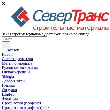
Заказ стройматериалов с доставкой прямо со склада
Каталог
Кровля
Снегозадержатели
Металлочерепица
Рулонные материалы
Гибкая черепица
Shinglas
Доборы, углы
Планки
Ондулин
Шифер
Флюгеры
Профнастил (профлист)
Профнастил (профлист) С-8