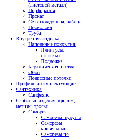
(листовой металл)
Перфорация
Прокат
Сетка кладочная, рабица
Проволока
Труба
Внутренняя отделка
Напольные покрытия
Плинтусы,
порожки
Подложка
Керамическая плитка
Обои
Подвесные потолки
Профиль и комплектующие
Сантехника
Санфаянс
Скобяные изделия (крепёж,
метизы, тросы)
Саморезы
Саморезы шурупы
Саморезы
кровельные
Саморезы по
дереву