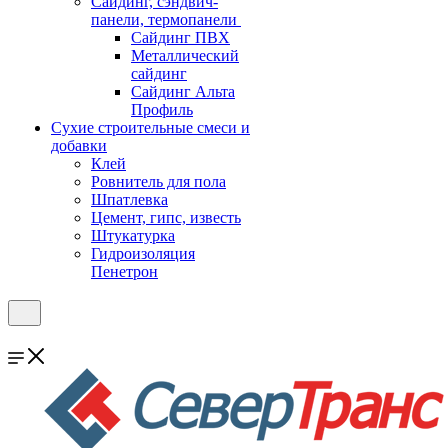
Cайдинг, сэндвич-
панели, термопанели
Сайдинг ПВХ
Металлический
сайдинг
Сайдинг Альта
Профиль
Сухие строительные смеси и
добавки
Клей
Ровнитель для пола
Шпатлевка
Цемент, гипс, известь
Штукатурка
Гидроизоляция
Пенетрон