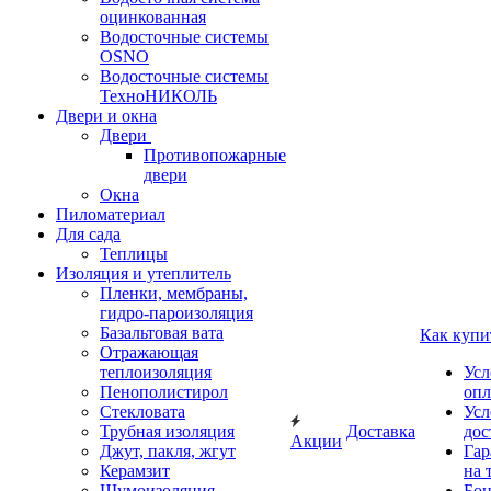
оцинкованная
Водосточные системы
OSNO
Водосточные системы
ТехноНИКОЛЬ
Двери и окна
Двери
Противопожарные
двери
Окна
Пиломатериал
Для сада
Теплицы
Изоляция и утеплитель
Пленки, мембраны,
гидро-пароизоляция
Базальтовая вата
Как купи
Отражающая
теплоизоляция
Усл
Пенополистирол
опл
Стекловата
Усл
Трубная изоляция
Доставка
дос
Акции
Джут, пакля, жгут
Гар
Керамзит
на 
Шумоизоляция
Бон