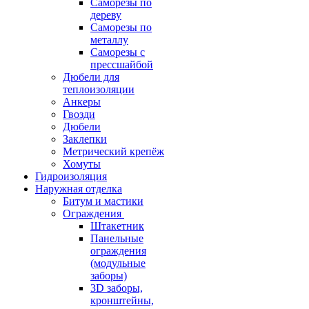
Саморезы по
дереву
Саморезы по
металлу
Саморезы с
прессшайбой
Дюбели для
теплоизоляции
Анкеры
Гвозди
Дюбели
Заклепки
Метрический крепёж
Хомуты
Гидроизоляция
Наружная отделка
Битум и мастики
Ограждения
Штакетник
Панельные
ограждения
(модульные
заборы)
3D заборы,
кронштейны,