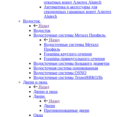
откатных ворот Алютех Alutech
Автоматика и аксессуары для
секционных гаражных ворот Алютех
Alutech
Водосток
Назад
Водосток
Водосточные системы Металл Профиль
Назад
Водосточные системы Металл
Профиль
Foramina круглого сечения
Foramina прямоугольного сечения
Водосточные системы большого диаметра
Водосточная система оцинкованная
Водосточные системы OSNO
Водосточные системы ТехноНИКОЛЬ
Двери и окна
Назад
Двери и окна
Двери
Назад
Двери
Противопожарные двери
Окна