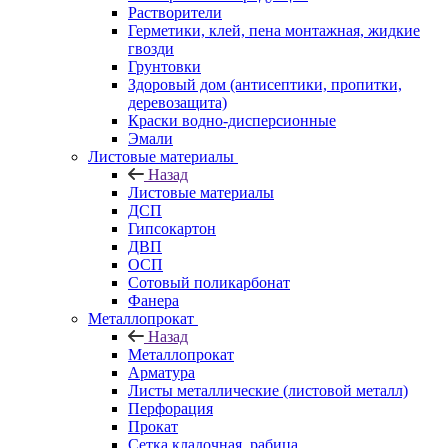
Растворители
Герметики, клей, пена монтажная, жидкие
гвозди
Грунтовки
Здоровый дом (антисептики, пропитки,
деревозащита)
Краски водно-дисперсионные
Эмали
Листовые материалы
Назад
Листовые материалы
ДСП
Гипсокартон
ДВП
ОСП
Сотовый поликарбонат
Фанера
Металлопрокат
Назад
Металлопрокат
Арматура
Листы металлические (листовой металл)
Перфорация
Прокат
Сетка кладочная, рабица