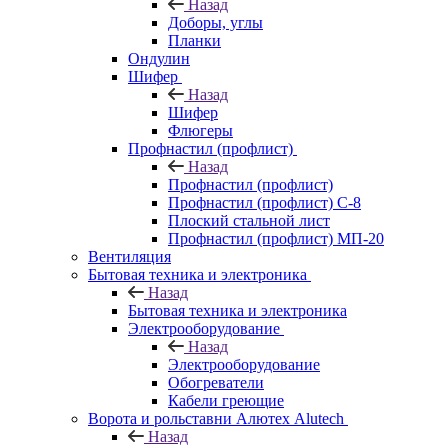
Назад
Доборы, углы
Планки
Ондулин
Шифер
Назад
Шифер
Флюгеры
Профнастил (профлист)
Назад
Профнастил (профлист)
Профнастил (профлист) С-8
Плоский стальной лист
Профнастил (профлист) МП-20
Вентиляция
Бытовая техника и электроника
Назад
Бытовая техника и электроника
Электрооборудование
Назад
Электрооборудование
Обогреватели
Кабели греющие
Ворота и рольставни Алютех Alutech
Назад