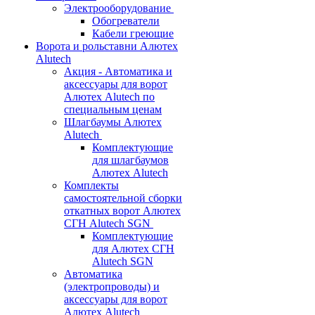
Электрооборудование
Обогреватели
Кабели греющие
Ворота и рольставни Алютех
Alutech
Акция - Автоматика и
аксессуары для ворот
Алютех Alutech по
специальным ценам
Шлагбаумы Алютех
Alutech
Комплектующие
для шлагбаумов
Алютех Alutech
Комплекты
самостоятельной сборки
откатных ворот Алютех
СГН Alutech SGN
Комплектующие
для Алютех СГН
Alutech SGN
Автоматика
(электропроводы) и
аксессуары для ворот
Алютех Alutech