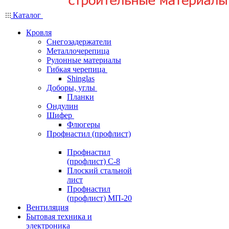
Каталог
Кровля
Снегозадержатели
Металлочерепица
Рулонные материалы
Гибкая черепица
Shinglas
Доборы, углы
Планки
Ондулин
Шифер
Флюгеры
Профнастил (профлист)
Профнастил
(профлист) С-8
Плоский стальной
лист
Профнастил
(профлист) МП-20
Вентиляция
Бытовая техника и
электроника