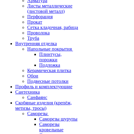
Арматура
Листы металлические
(листовой металл)
Перфорация
Прокат
Сетка кладочная, рабица
Проволока
Труба
Внутренняя отделка
Напольные покрытия
Плинтусы,
порожки
Подложка
Керамическая плитка
Обои
Подвесные потолки
Профиль и комплектующие
Сантехника
Санфаянс
Скобяные изделия (крепёж,
метизы, тросы)
Саморезы
Саморезы шурупы
Саморезы
кровельные