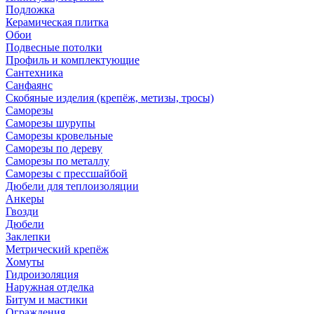
Подложка
Керамическая плитка
Обои
Подвесные потолки
Профиль и комплектующие
Сантехника
Санфаянс
Скобяные изделия (крепёж, метизы, тросы)
Саморезы
Саморезы шурупы
Саморезы кровельные
Саморезы по дереву
Саморезы по металлу
Саморезы с прессшайбой
Дюбели для теплоизоляции
Анкеры
Гвозди
Дюбели
Заклепки
Метрический крепёж
Хомуты
Гидроизоляция
Наружная отделка
Битум и мастики
Ограждения