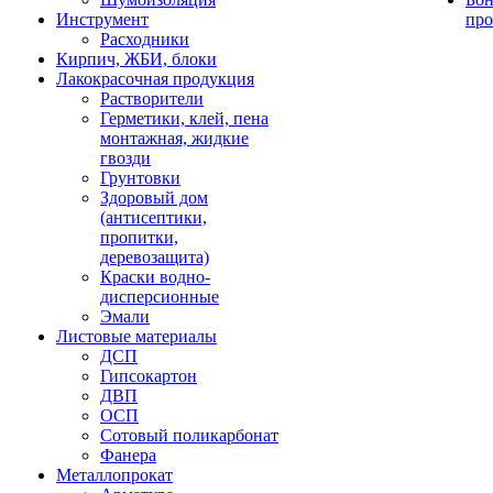
Инструмент
про
Расходники
Кирпич, ЖБИ, блоки
Лакокрасочная продукция
Растворители
Герметики, клей, пена
монтажная, жидкие
гвозди
Грунтовки
Здоровый дом
(антисептики,
пропитки,
деревозащита)
Краски водно-
дисперсионные
Эмали
Листовые материалы
ДСП
Гипсокартон
ДВП
ОСП
Сотовый поликарбонат
Фанера
Металлопрокат