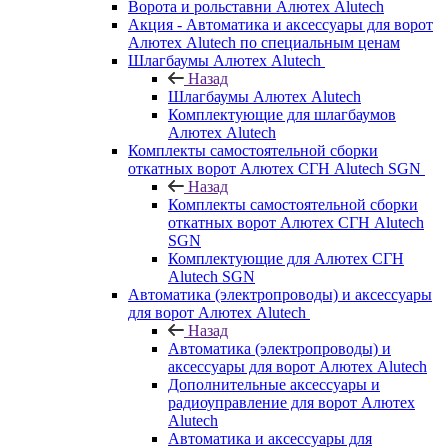
Ворота и рольставни Алютех Alutech
Акция - Автоматика и аксессуары для ворот
Алютех Alutech по специальным ценам
Шлагбаумы Алютех Alutech
Назад
Шлагбаумы Алютех Alutech
Комплектующие для шлагбаумов
Алютех Alutech
Комплекты самостоятельной сборки
откатных ворот Алютех СГН Alutech SGN
Назад
Комплекты самостоятельной сборки
откатных ворот Алютех СГН Alutech
SGN
Комплектующие для Алютех СГН
Alutech SGN
Автоматика (электропроводы) и аксессуары
для ворот Алютех Alutech
Назад
Автоматика (электропроводы) и
аксессуары для ворот Алютех Alutech
Дополнительные аксессуары и
радиоуправление для ворот Алютех
Alutech
Автоматика и аксессуары для