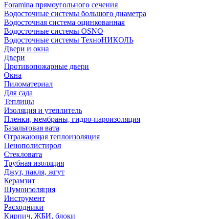
Foramina прямоугольного сечения
Водосточные системы большого диаметра
Водосточная система оцинкованная
Водосточные системы OSNO
Водосточные системы ТехноНИКОЛЬ
Двери и окна
Двери
Противопожарные двери
Окна
Пиломатериал
Для сада
Теплицы
Изоляция и утеплитель
Пленки, мембраны, гидро-пароизоляция
Базальтовая вата
Отражающая теплоизоляция
Пенополистирол
Стекловата
Трубная изоляция
Джут, пакля, жгут
Керамзит
Шумоизоляция
Инструмент
Расходники
Кирпич, ЖБИ, блоки