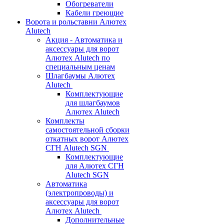
Обогреватели
Кабели греющие
Ворота и рольставни Алютех
Alutech
Акция - Автоматика и
аксессуары для ворот
Алютех Alutech по
специальным ценам
Шлагбаумы Алютех
Alutech
Комплектующие
для шлагбаумов
Алютех Alutech
Комплекты
самостоятельной сборки
откатных ворот Алютех
СГН Alutech SGN
Комплектующие
для Алютех СГН
Alutech SGN
Автоматика
(электропроводы) и
аксессуары для ворот
Алютех Alutech
Дополнительные