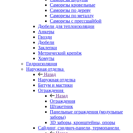
Саморезы кровельные
Саморезы по дереву
Саморезы по металлу
Саморезы с прессшайбой
Дюбели для теплоизоляции
Анкеры
Гвозди
Дюбели
Заклепки
Метрический крепёж
Хомуты
Гидроизоляция
Наружная отделка
Назад
Наружная отделка
Битум и мастики
Ограждения
Назад
Ограждения
Штакетник
Панельные ограждения (модульные
заборы)
3D заборы, кронштейны, опоры
Cайдинг, сэндвич-панели, термопанели