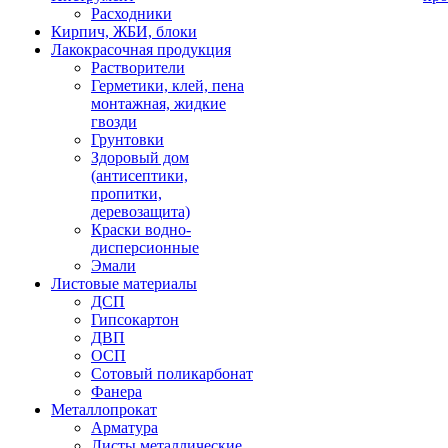
Расходники
Кирпич, ЖБИ, блоки
Лакокрасочная продукция
Растворители
Герметики, клей, пена
монтажная, жидкие
гвозди
Грунтовки
Здоровый дом
(антисептики,
пропитки,
деревозащита)
Краски водно-
дисперсионные
Эмали
Листовые материалы
ДСП
Гипсокартон
ДВП
ОСП
Сотовый поликарбонат
Фанера
Металлопрокат
Арматура
Листы металлические