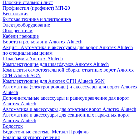
Плоский стальной лист
Профнастил (профлист) МП-20
Вентиляция
Бытовая техника и электроника
Электрооборудование
Обогреватели
Кабели греющие
Ворота и рольставни Алютех Alutech
Акция - Автоматика и аксессуары для ворот Алютех Alutech
по специальным ценам
Шлагбаумы Алютех Alutech
Комплектующие для шлагбаумов Алютех Alutech
Комплекты самостоятельной сборки откатных ворот Алютех
СГН Alutech SGN
Комплектующие для Алютех СГН Alutech SGN
Автоматика (электропроводы) и аксессуары для ворот Алютех
Alutech
Дополнительные аксессуары и радиоуправление для ворот
Алютех Alutech
Автоматика и аксессуары для откатных ворот Алютех Alutech
Автоматика и аксессуары для секционных гаражных ворот
Алютех Alutech
Водосток
Водосточные системы Металл Профиль
Foramina круглого сечения