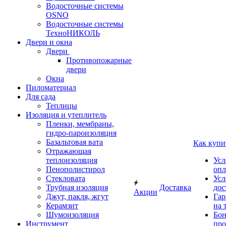
Водосточные системы
OSNO
Водосточные системы
ТехноНИКОЛЬ
Двери и окна
Двери
Противопожарные
двери
Окна
Пиломатериал
Для сада
Теплицы
Изоляция и утеплитель
Пленки, мембраны,
гидро-пароизоляция
Базальтовая вата
Как купи
Отражающая
теплоизоляция
Усл
Пенополистирол
опл
Стекловата
Усл
Трубная изоляция
Доставка
дос
Акции
Джут, пакля, жгут
Гар
Керамзит
на 
Шумоизоляция
Бон
Инструмент
про