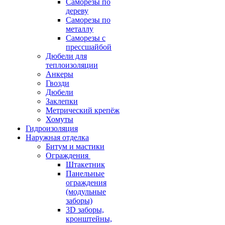
Саморезы по
дереву
Саморезы по
металлу
Саморезы с
прессшайбой
Дюбели для
теплоизоляции
Анкеры
Гвозди
Дюбели
Заклепки
Метрический крепёж
Хомуты
Гидроизоляция
Наружная отделка
Битум и мастики
Ограждения
Штакетник
Панельные
ограждения
(модульные
заборы)
3D заборы,
кронштейны,