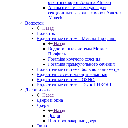
откатных ворот Алютех Alutech
Автоматика и аксессуары для
секционных гаражных ворот Алютех
Alutech
Водосток
Назад
Водосток
Водосточные системы Металл Профиль
Назад
Водосточные системы Металл
Профиль
Foramina круглого сечения
Foramina прямоугольного сечения
Водосточные системы большого диаметра
Водосточная система оцинкованная
Водосточные системы OSNO
Водосточные системы ТехноНИКОЛЬ
Двери и окна
Назад
Двери и окна
Двери
Назад
Двери
Противопожарные двери
Окна