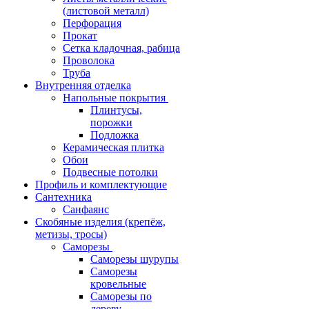
(листовой металл)
Перфорация
Прокат
Сетка кладочная, рабица
Проволока
Труба
Внутренняя отделка
Напольные покрытия
Плинтусы,
порожки
Подложка
Керамическая плитка
Обои
Подвесные потолки
Профиль и комплектующие
Сантехника
Санфаянс
Скобяные изделия (крепёж,
метизы, тросы)
Саморезы
Саморезы шурупы
Саморезы
кровельные
Саморезы по
дереву