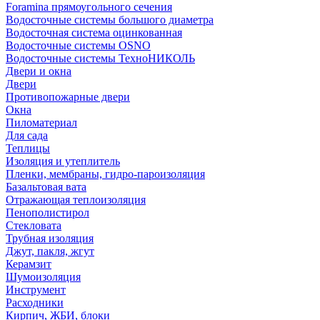
Foramina прямоугольного сечения
Водосточные системы большого диаметра
Водосточная система оцинкованная
Водосточные системы OSNO
Водосточные системы ТехноНИКОЛЬ
Двери и окна
Двери
Противопожарные двери
Окна
Пиломатериал
Для сада
Теплицы
Изоляция и утеплитель
Пленки, мембраны, гидро-пароизоляция
Базальтовая вата
Отражающая теплоизоляция
Пенополистирол
Стекловата
Трубная изоляция
Джут, пакля, жгут
Керамзит
Шумоизоляция
Инструмент
Расходники
Кирпич, ЖБИ, блоки