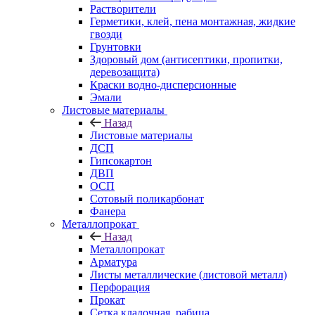
Растворители
Герметики, клей, пена монтажная, жидкие
гвозди
Грунтовки
Здоровый дом (антисептики, пропитки,
деревозащита)
Краски водно-дисперсионные
Эмали
Листовые материалы
Назад
Листовые материалы
ДСП
Гипсокартон
ДВП
ОСП
Сотовый поликарбонат
Фанера
Металлопрокат
Назад
Металлопрокат
Арматура
Листы металлические (листовой металл)
Перфорация
Прокат
Сетка кладочная, рабица