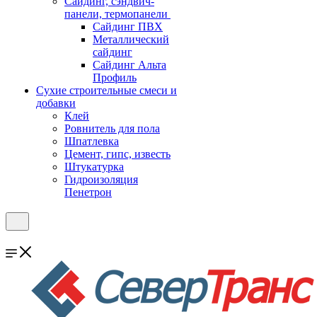
Cайдинг, сэндвич-
панели, термопанели
Сайдинг ПВХ
Металлический
сайдинг
Сайдинг Альта
Профиль
Сухие строительные смеси и
добавки
Клей
Ровнитель для пола
Шпатлевка
Цемент, гипс, известь
Штукатурка
Гидроизоляция
Пенетрон