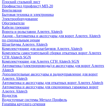
Плоский стальной лист
Профнастил (профлист) МП-20
Вентиляция
Бытовая техника и электроника
Электрооборудование
Обогреватели
Кабели греющие
Ворота и рольставни Алютех Alutech
Акция - Автоматика и аксессуары для ворот Алютех Alutech
по специальным ценам
Шлагбаумы Алютех Alutech
Комплектующие для шлагбаумов Алютех Alutech
Комплекты самостоятельной сборки откатных ворот Алютех
СГН Alutech SGN
Комплектующие для Алютех СГН Alutech SGN
Автоматика (электропроводы) и аксессуары для ворот Алютех
Alutech
Дополнительные аксессуары и радиоуправление для ворот
Алютех Alutech
Автоматика и аксессуары для откатных ворот Алютех Alutech
Автоматика и аксессуары для секционных гаражных ворот
Алютех Alutech
Водосток
Водосточные системы Металл Профиль
Foramina круглого сечения