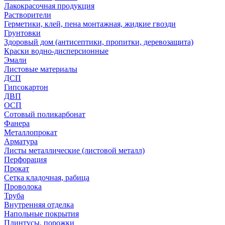
Лакокрасочная продукция
Растворители
Герметики, клей, пена монтажная, жидкие гвозди
Грунтовки
Здоровый дом (антисептики, пропитки, деревозащита)
Краски водно-дисперсионные
Эмали
Листовые материалы
ДСП
Гипсокартон
ДВП
ОСП
Сотовый поликарбонат
Фанера
Металлопрокат
Арматура
Листы металлические (листовой металл)
Перфорация
Прокат
Сетка кладочная, рабица
Проволока
Труба
Внутренняя отделка
Напольные покрытия
Плинтусы, порожки