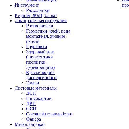
Инструмент
про
Расходники
Кирпич, ЖБИ, блоки
Лакокрасочная продукция
Растворители
Герметики, клей, пена
монтажная, жидкие
гвозди
Грунтовки
Здоровый дом
(антисептики,
пропитки,
деревозащита)
Краски водно-
дисперсионные
Эмали
Листовые материалы
ДСП
Гипсокартон
ДВП
ОСП
Сотовый поликарбонат
Фанера
Металлопрокат