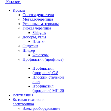
Каталог
Кровля
Снегозадержатели
Металлочерепица
Рулонные материалы
Гибкая черепица
Shinglas
Доборы, углы
Планки
Ондулин
Шифер
Флюгеры
Профнастил (профлист)
Профнастил
(профлист) С-8
Плоский стальной
лист
Профнастил
(профлист) МП-20
Вентиляция
Бытовая техника и
электроника
Электрооборудование