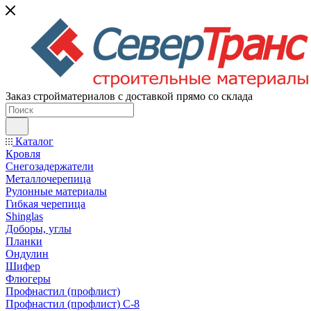
Заказ стройматериалов с доставкой прямо со склада
Каталог
Кровля
Снегозадержатели
Металлочерепица
Рулонные материалы
Гибкая черепица
Shinglas
Доборы, углы
Планки
Ондулин
Шифер
Флюгеры
Профнастил (профлист)
Профнастил (профлист) С-8