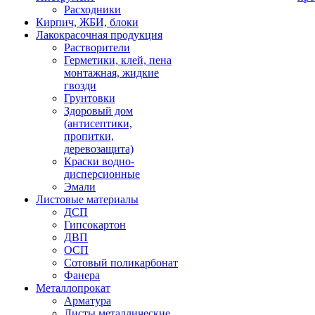
Расходники
Кирпич, ЖБИ, блоки
Лакокрасочная продукция
Растворители
Герметики, клей, пена
монтажная, жидкие
гвозди
Грунтовки
Здоровый дом
(антисептики,
пропитки,
деревозащита)
Краски водно-
дисперсионные
Эмали
Листовые материалы
ДСП
Гипсокартон
ДВП
ОСП
Сотовый поликарбонат
Фанера
Металлопрокат
Арматура
Листы металлические