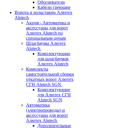
Обогреватели
Кабели греющие
Ворота и рольставни Алютех
Alutech
Акция - Автоматика и
аксессуары для ворот
Алютех Alutech по
специальным ценам
Шлагбаумы Алютех
Alutech
Комплектующие
для шлагбаумов
Алютех Alutech
Комплекты
самостоятельной сборки
откатных ворот Алютех
СГН Alutech SGN
Комплектующие
для Алютех СГН
Alutech SGN
Автоматика
(электропроводы) и
аксессуары для ворот
Алютех Alutech
Дополнительные