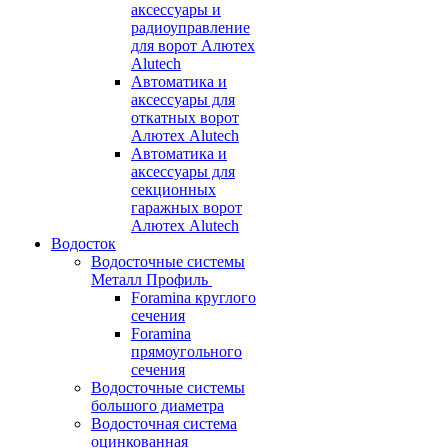
аксессуары и
радиоуправление
для ворот Алютех
Alutech
Автоматика и
аксессуары для
откатных ворот
Алютех Alutech
Автоматика и
аксессуары для
секционных
гаражных ворот
Алютех Alutech
Водосток
Водосточные системы
Металл Профиль
Foramina круглого
сечения
Foramina
прямоугольного
сечения
Водосточные системы
большого диаметра
Водосточная система
оцинкованная