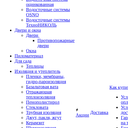
оцинкованная
Водосточные системы
OSNO
Водосточные системы
ТехноНИКОЛЬ
Двери и окна
Двери
Противопожарные
двери
Окна
Пиломатериал
Для сада
Теплицы
Изоляция и утеплитель
Пленки, мембраны,
гидро-пароизоляция
Базальтовая вата
Как купи
Отражающая
теплоизоляция
Усл
Пенополистирол
опл
Стекловата
Усл
Трубная изоляция
Доставка
дос
Акции
Джут, пакля, жгут
Гар
Керамзит
на 
Шумоизоляция
Бон