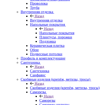
Проволока
Труба
Внутренняя отделка
Назад
Внутренняя отделка
Напольные покрытия
Назад
Напольные покрытия
Плинтусы, порожки
Подложка
Керамическая плитка
Обои
Подвесные потолки
Профиль и комплектующие
Сантехника
Назад
Сантехника
Санфаянс
Скобяные изделия (крепёж, метизы, тросы)
Назад
Скобяные изделия (крепёж, метизы, тросы)
Саморезы
Назад
Саморезы
Саморезы шурупы