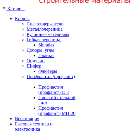
Каталог
Кровля
Снегозадержатели
Металлочерепица
Рулонные материалы
Гибкая черепица
Shinglas
Доборы, углы
Планки
Ондулин
Шифер
Флюгеры
Профнастил (профлист)
Профнастил
(профлист) С-8
Плоский стальной
лист
Профнастил
(профлист) МП-20
Вентиляция
Бытовая техника и
электроника