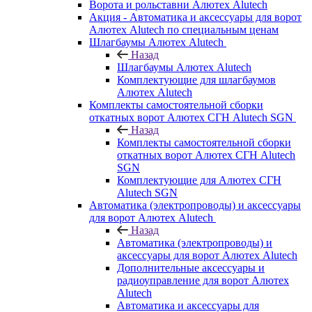
Ворота и рольставни Алютех Alutech
Акция - Автоматика и аксессуары для ворот
Алютех Alutech по специальным ценам
Шлагбаумы Алютех Alutech
Назад
Шлагбаумы Алютех Alutech
Комплектующие для шлагбаумов
Алютех Alutech
Комплекты самостоятельной сборки
откатных ворот Алютех СГН Alutech SGN
Назад
Комплекты самостоятельной сборки
откатных ворот Алютех СГН Alutech
SGN
Комплектующие для Алютех СГН
Alutech SGN
Автоматика (электропроводы) и аксессуары
для ворот Алютех Alutech
Назад
Автоматика (электропроводы) и
аксессуары для ворот Алютех Alutech
Дополнительные аксессуары и
радиоуправление для ворот Алютех
Alutech
Автоматика и аксессуары для