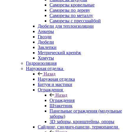
Саморезы кровельные
Саморезы по дереву
Саморезы по металлу
Саморезы с прессшайбой
Дюбели для теплоизоляции
Анкеры
Гвозди
Дюбели
Заклепки
Метрический крепёж
Хомуты
Гидроизоляция
Наружная отделка
Назад
Наружная отделка
Битум и мастики
Ограждения
Назад
Ограждения
Штакетник
Панельные ограждения (модульные
заборы)
3D заборы, кронштейны, опоры
Cайдинг, сэндвич-панели, термопанели