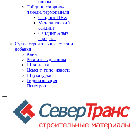
опоры
Cайдинг, сэндвич-
панели, термопанели
Сайдинг ПВХ
Металлический
сайдинг
Сайдинг Альта
Профиль
Сухие строительные смеси и
добавки
Клей
Ровнитель для пола
Шпатлевка
Цемент, гипс, известь
Штукатурка
Гидроизоляция
Пенетрон