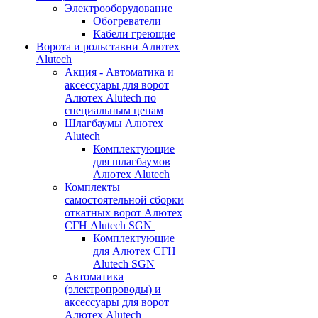
Электрооборудование
Обогреватели
Кабели греющие
Ворота и рольставни Алютех
Alutech
Акция - Автоматика и
аксессуары для ворот
Алютех Alutech по
специальным ценам
Шлагбаумы Алютех
Alutech
Комплектующие
для шлагбаумов
Алютех Alutech
Комплекты
самостоятельной сборки
откатных ворот Алютех
СГН Alutech SGN
Комплектующие
для Алютех СГН
Alutech SGN
Автоматика
(электропроводы) и
аксессуары для ворот
Алютех Alutech