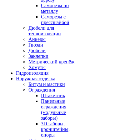
Саморезы по
металлу
Саморезы с
прессшайбой
Дюбели для
теплоизоляции
Анкеры
Гвозди
Дюбели
Заклепки
Метрический крепёж
Хомуты
Гидроизоляция
Наружная отделка
Битум и мастики
Ограждения
Штакетник
Панельные
ограждения
(модульные
заборы)
3D заборы,
кронштейны,
опоры