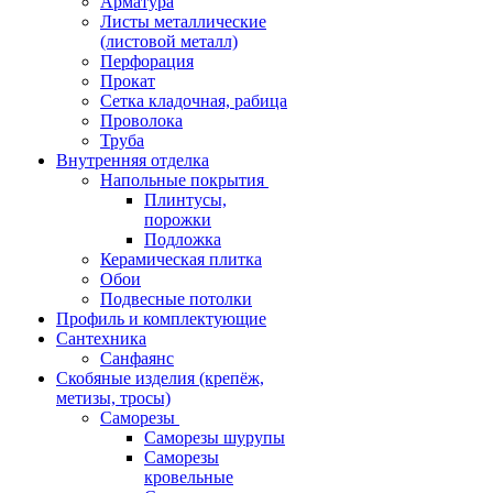
Арматура
Листы металлические
(листовой металл)
Перфорация
Прокат
Сетка кладочная, рабица
Проволока
Труба
Внутренняя отделка
Напольные покрытия
Плинтусы,
порожки
Подложка
Керамическая плитка
Обои
Подвесные потолки
Профиль и комплектующие
Сантехника
Санфаянс
Скобяные изделия (крепёж,
метизы, тросы)
Саморезы
Саморезы шурупы
Саморезы
кровельные