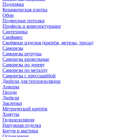
Подложка
Керамическая плитка
Обои
Подвесные потолки
Профиль и комплектующие
Сантехника
Санфаянс
Скобяные изделия (крепёж, метизы, тросы)
Саморезы
Саморезы шурупы
Саморезы кровельные
Саморезы по дереву
Саморезы по металлу
Саморезы с прессшайбой
Дюбели для теплоизоляции
Анкеры
Гвозди
Дюбели
Заклепки
Метрический крепёж
Хомуты
Гидроизоляция
Наружная отделка
Битум и мастики
Ограждения