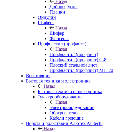
Назад
Доборы, углы
Планки
Ондулин
Шифер
Назад
Шифер
Флюгеры
Профнастил (профлист)
Назад
Профнастил (профлист)
Профнастил (профлист) С-8
Плоский стальной лист
Профнастил (профлист) МП-20
Вентиляция
Бытовая техника и электроника
Назад
Бытовая техника и электроника
Электрооборудование
Назад
Электрооборудование
Обогреватели
Кабели греющие
Ворота и рольставни Алютех Alutech
Назад