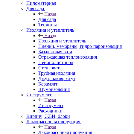
Пиломатериал
Для сада
Назад
Для сада
Теплицы
Изоляция и утеплитель
Назад
Изоляция и утеплитель
Пленки, мембраны, гидро-пароизоляция
Базальтовая вата
Отражающая теплоизоляция
Пенополистирол
Стекловата
Трубная изоляция
Джут, пакля, жгут
Керамзит
Шумоизоляция
Инструмент
Назад
Инструмент
Расходники
Кирпич, ЖБИ, блоки
Лакокрасочная продукция
Назад
Лакокрасочная продукция