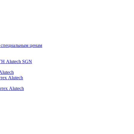
о специальным ценам
ГН Alutech SGN
Alutech
тех Alutech
тех Alutech