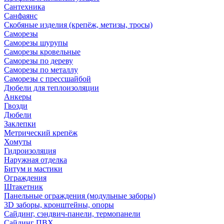
Сантехника
Санфаянс
Скобяные изделия (крепёж, метизы, тросы)
Саморезы
Саморезы шурупы
Саморезы кровельные
Саморезы по дереву
Саморезы по металлу
Саморезы с прессшайбой
Дюбели для теплоизоляции
Анкеры
Гвозди
Дюбели
Заклепки
Метрический крепёж
Хомуты
Гидроизоляция
Наружная отделка
Битум и мастики
Ограждения
Штакетник
Панельные ограждения (модульные заборы)
3D заборы, кронштейны, опоры
Cайдинг, сэндвич-панели, термопанели
Сайдинг ПВХ