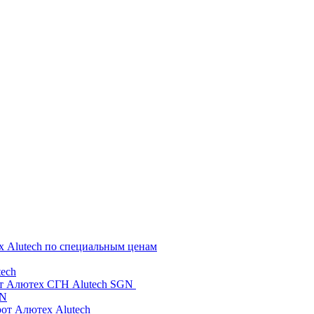
х Alutech по специальным ценам
ech
от Алютех СГН Alutech SGN
GN
рот Алютех Alutech