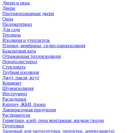
Двери и окна
Двери
Противопожарные двери
Окна
Пиломатериал
Для сада
Теплицы
Изоляция и утеплитель
Пленки, мембраны, гидро-пароизоляция
Базальтовая вата
Отражающая теплоизоляция
Пенополистирол
Стекловата
Трубная изоляция
Джут, пакля, жгут
Керамзит
Шумоизоляция
Инструмент
Расходники
Кирпич, ЖБИ, блоки
Лакокрасочная продукция
Растворители
Герметики, клей, пена монтажная, жидкие гвозди
Грунтовки
Здоровый дом (антисептики, пропитки, деревозащита)