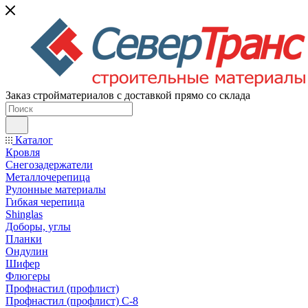
Заказ стройматериалов с доставкой прямо со склада
Каталог
Кровля
Снегозадержатели
Металлочерепица
Рулонные материалы
Гибкая черепица
Shinglas
Доборы, углы
Планки
Ондулин
Шифер
Флюгеры
Профнастил (профлист)
Профнастил (профлист) С-8