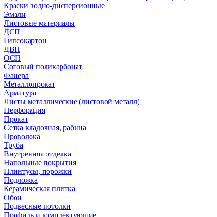
Краски водно-дисперсионные
Эмали
Листовые материалы
ДСП
Гипсокартон
ДВП
ОСП
Сотовый поликарбонат
Фанера
Металлопрокат
Арматура
Листы металлические (листовой металл)
Перфорация
Прокат
Сетка кладочная, рабица
Проволока
Труба
Внутренняя отделка
Напольные покрытия
Плинтусы, порожки
Подложка
Керамическая плитка
Обои
Подвесные потолки
Профиль и комплектующие