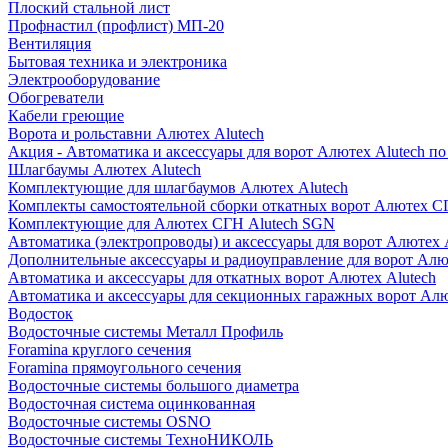
Плоский стальной лист
Профнастил (профлист) МП-20
Вентиляция
Бытовая техника и электроника
Электрооборудование
Обогреватели
Кабели греющие
Ворота и рольставни Алютех Alutech
Акция - Автоматика и аксессуары для ворот Алютех Alutech п
Шлагбаумы Алютех Alutech
Комплектующие для шлагбаумов Алютех Alutech
Комплекты самостоятельной сборки откатных ворот Алютех С
Комплектующие для Алютех СГН Alutech SGN
Автоматика (электропроводы) и аксессуары для ворот Алютех 
Дополнительные аксессуары и радиоуправление для ворот Алю
Автоматика и аксессуары для откатных ворот Алютех Alutech
Автоматика и аксессуары для секционных гаражных ворот Алю
Водосток
Водосточные системы Металл Профиль
Foramina круглого сечения
Foramina прямоугольного сечения
Водосточные системы большого диаметра
Водосточная система оцинкованная
Водосточные системы OSNO
Водосточные системы ТехноНИКОЛЬ