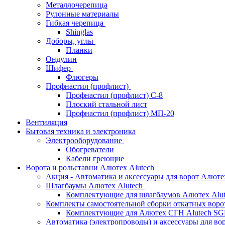
Металлочерепица
Рулонные материалы
Гибкая черепица
Shinglas
Доборы, углы
Планки
Ондулин
Шифер
Флюгеры
Профнастил (профлист)
Профнастил (профлист) С-8
Плоский стальной лист
Профнастил (профлист) МП-20
Вентиляция
Бытовая техника и электроника
Электрооборудование
Обогреватели
Кабели греющие
Ворота и рольставни Алютех Alutech
Акция - Автоматика и аксессуары для ворот Алюте
Шлагбаумы Алютех Alutech
Комплектующие для шлагбаумов Алютех Alut
Комплекты самостоятельной сборки откатных вор
Комплектующие для Алютех СГН Alutech S
Автоматика (электропроводы) и аксессуары для во