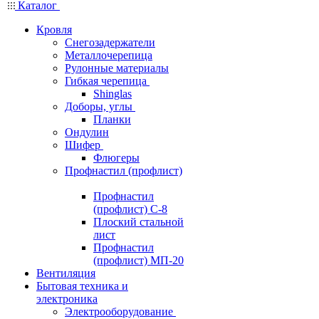
Каталог
Кровля
Снегозадержатели
Металлочерепица
Рулонные материалы
Гибкая черепица
Shinglas
Доборы, углы
Планки
Ондулин
Шифер
Флюгеры
Профнастил (профлист)
Профнастил
(профлист) С-8
Плоский стальной
лист
Профнастил
(профлист) МП-20
Вентиляция
Бытовая техника и
электроника
Электрооборудование