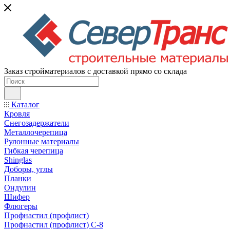
Заказ стройматериалов с доставкой прямо со склада
Каталог
Кровля
Снегозадержатели
Металлочерепица
Рулонные материалы
Гибкая черепица
Shinglas
Доборы, углы
Планки
Ондулин
Шифер
Флюгеры
Профнастил (профлист)
Профнастил (профлист) С-8