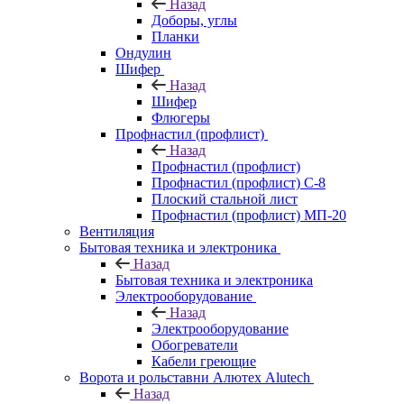
Назад
Доборы, углы
Планки
Ондулин
Шифер
Назад
Шифер
Флюгеры
Профнастил (профлист)
Назад
Профнастил (профлист)
Профнастил (профлист) С-8
Плоский стальной лист
Профнастил (профлист) МП-20
Вентиляция
Бытовая техника и электроника
Назад
Бытовая техника и электроника
Электрооборудование
Назад
Электрооборудование
Обогреватели
Кабели греющие
Ворота и рольставни Алютех Alutech
Назад