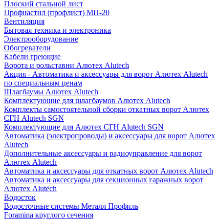
Плоский стальной лист
Профнастил (профлист) МП-20
Вентиляция
Бытовая техника и электроника
Электрооборудование
Обогреватели
Кабели греющие
Ворота и рольставни Алютех Alutech
Акция - Автоматика и аксессуары для ворот Алютех Alutech
по специальным ценам
Шлагбаумы Алютех Alutech
Комплектующие для шлагбаумов Алютех Alutech
Комплекты самостоятельной сборки откатных ворот Алютех
СГН Alutech SGN
Комплектующие для Алютех СГН Alutech SGN
Автоматика (электропроводы) и аксессуары для ворот Алютех
Alutech
Дополнительные аксессуары и радиоуправление для ворот
Алютех Alutech
Автоматика и аксессуары для откатных ворот Алютех Alutech
Автоматика и аксессуары для секционных гаражных ворот
Алютех Alutech
Водосток
Водосточные системы Металл Профиль
Foramina круглого сечения