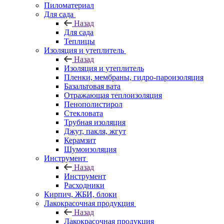
Пиломатериал
Для сада
Назад
Для сада
Теплицы
Изоляция и утеплитель
Назад
Изоляция и утеплитель
Пленки, мембраны, гидро-пароизоляция
Базальтовая вата
Отражающая теплоизоляция
Пенополистирол
Стекловата
Трубная изоляция
Джут, пакля, жгут
Керамзит
Шумоизоляция
Инструмент
Назад
Инструмент
Расходники
Кирпич, ЖБИ, блоки
Лакокрасочная продукция
Назад
Лакокрасочная продукция