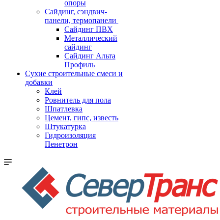
опоры
Cайдинг, сэндвич-
панели, термопанели
Сайдинг ПВХ
Металлический
сайдинг
Сайдинг Альта
Профиль
Сухие строительные смеси и
добавки
Клей
Ровнитель для пола
Шпатлевка
Цемент, гипс, известь
Штукатурка
Гидроизоляция
Пенетрон