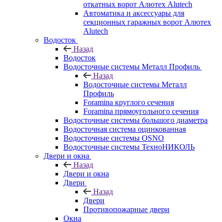
откатных ворот Алютех Alutech
Автоматика и аксессуары для
секционных гаражных ворот Алютех
Alutech
Водосток
Назад
Водосток
Водосточные системы Металл Профиль
Назад
Водосточные системы Металл
Профиль
Foramina круглого сечения
Foramina прямоугольного сечения
Водосточные системы большого диаметра
Водосточная система оцинкованная
Водосточные системы OSNO
Водосточные системы ТехноНИКОЛЬ
Двери и окна
Назад
Двери и окна
Двери
Назад
Двери
Противопожарные двери
Окна