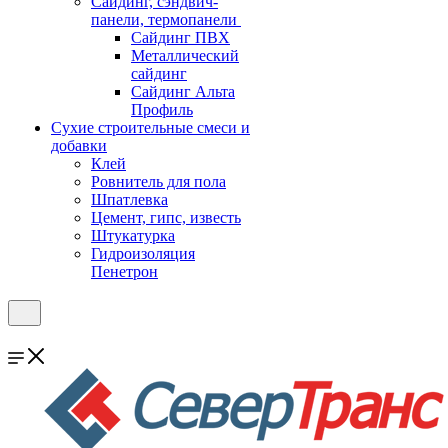
Cайдинг, сэндвич-
панели, термопанели
Сайдинг ПВХ
Металлический
сайдинг
Сайдинг Альта
Профиль
Сухие строительные смеси и
добавки
Клей
Ровнитель для пола
Шпатлевка
Цемент, гипс, известь
Штукатурка
Гидроизоляция
Пенетрон