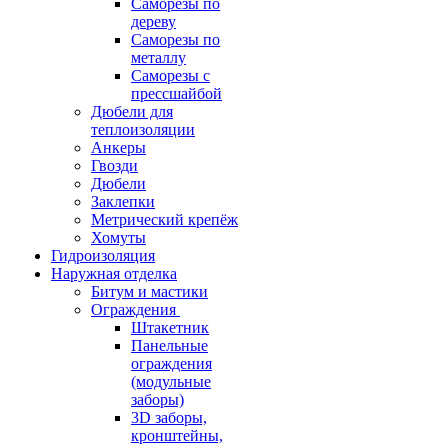
Саморезы по
дереву
Саморезы по
металлу
Саморезы с
прессшайбой
Дюбели для
теплоизоляции
Анкеры
Гвозди
Дюбели
Заклепки
Метрический крепёж
Хомуты
Гидроизоляция
Наружная отделка
Битум и мастики
Ограждения
Штакетник
Панельные
ограждения
(модульные
заборы)
3D заборы,
кронштейны,