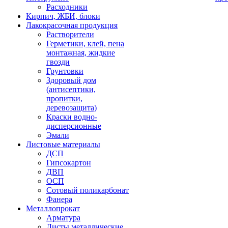
Расходники
Кирпич, ЖБИ, блоки
Лакокрасочная продукция
Растворители
Герметики, клей, пена
монтажная, жидкие
гвозди
Грунтовки
Здоровый дом
(антисептики,
пропитки,
деревозащита)
Краски водно-
дисперсионные
Эмали
Листовые материалы
ДСП
Гипсокартон
ДВП
ОСП
Сотовый поликарбонат
Фанера
Металлопрокат
Арматура
Листы металлические