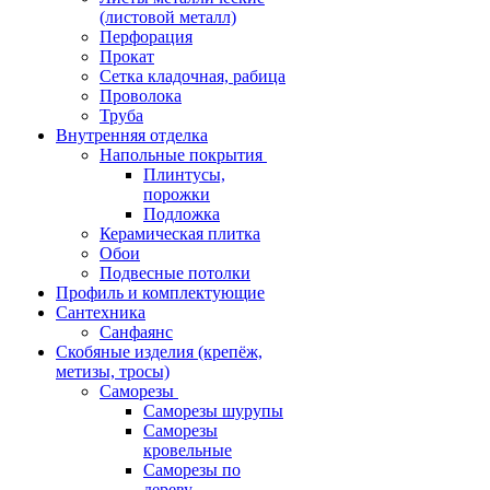
(листовой металл)
Перфорация
Прокат
Сетка кладочная, рабица
Проволока
Труба
Внутренняя отделка
Напольные покрытия
Плинтусы,
порожки
Подложка
Керамическая плитка
Обои
Подвесные потолки
Профиль и комплектующие
Сантехника
Санфаянс
Скобяные изделия (крепёж,
метизы, тросы)
Саморезы
Саморезы шурупы
Саморезы
кровельные
Саморезы по
дереву