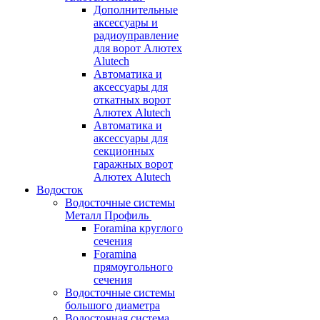
Дополнительные
аксессуары и
радиоуправление
для ворот Алютех
Alutech
Автоматика и
аксессуары для
откатных ворот
Алютех Alutech
Автоматика и
аксессуары для
секционных
гаражных ворот
Алютех Alutech
Водосток
Водосточные системы
Металл Профиль
Foramina круглого
сечения
Foramina
прямоугольного
сечения
Водосточные системы
большого диаметра
Водосточная система