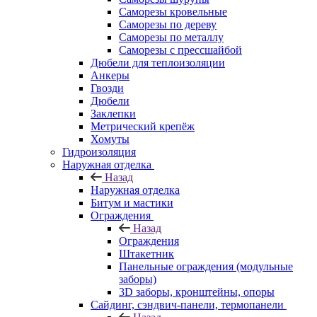
Саморезы кровельные
Саморезы по дереву
Саморезы по металлу
Саморезы с прессшайбой
Дюбели для теплоизоляции
Анкеры
Гвозди
Дюбели
Заклепки
Метрический крепёж
Хомуты
Гидроизоляция
Наружная отделка
Назад
Наружная отделка
Битум и мастики
Ограждения
Назад
Ограждения
Штакетник
Панельные ограждения (модульные
заборы)
3D заборы, кронштейны, опоры
Cайдинг, сэндвич-панели, термопанели