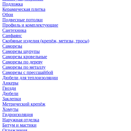
Подложка
Керамическая плитка
Обои
Подвесные потолки
Профиль и комплектующие
Сантехника
Санфаянс
Скобяные изделия (крепёж, метизы, тросы)
Саморезы
Саморезы шурупы
Саморезы кровельные
Саморезы по дереву
Саморезы по металлу
Саморезы с прессшайбой
Дюбели для теплоизоляции
Анкеры
Гвозди
Дюбели
Заклепки
Метрический крепёж
Хомуты
Гидроизоляция
Наружная отделка
Битум и мастики
Ограждения