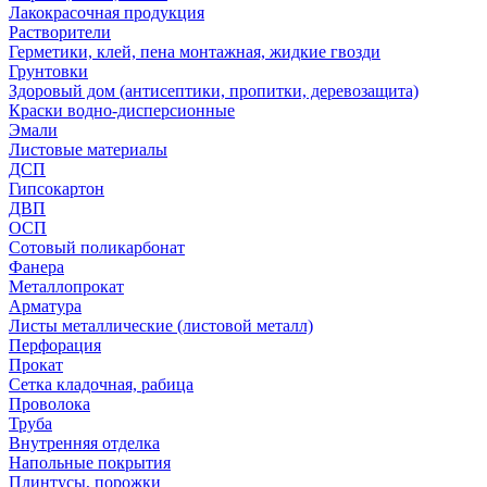
Лакокрасочная продукция
Растворители
Герметики, клей, пена монтажная, жидкие гвозди
Грунтовки
Здоровый дом (антисептики, пропитки, деревозащита)
Краски водно-дисперсионные
Эмали
Листовые материалы
ДСП
Гипсокартон
ДВП
ОСП
Сотовый поликарбонат
Фанера
Металлопрокат
Арматура
Листы металлические (листовой металл)
Перфорация
Прокат
Сетка кладочная, рабица
Проволока
Труба
Внутренняя отделка
Напольные покрытия
Плинтусы, порожки