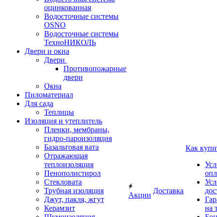
оцинкованная
Водосточные системы
OSNO
Водосточные системы
ТехноНИКОЛЬ
Двери и окна
Двери
Противопожарные
двери
Окна
Пиломатериал
Для сада
Теплицы
Изоляция и утеплитель
Пленки, мембраны,
гидро-пароизоляция
Базальтовая вата
Как купи
Отражающая
теплоизоляция
Усл
Пенополистирол
опл
Стекловата
Усл
Трубная изоляция
Доставка
дос
Акции
Джут, пакля, жгут
Гар
Керамзит
на 
Шумоизоляция
Бон