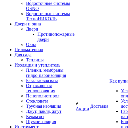
Водосточные системы
OSNO
Водосточные системы
ТехноНИКОЛЬ
Двери и окна
Двери
Противопожарные
двери
Окна
Пиломатериал
Для сада
Теплицы
Изоляция и утеплитель
Пленки, мембраны,
гидро-пароизоляция
Базальтовая вата
Как купи
Отражающая
теплоизоляция
Усл
Пенополистирол
опл
Стекловата
Усл
Трубная изоляция
Доставка
дос
Акции
Джут, пакля, жгут
Гар
Керамзит
на 
Шумоизоляция
Бон
Инструмент
про