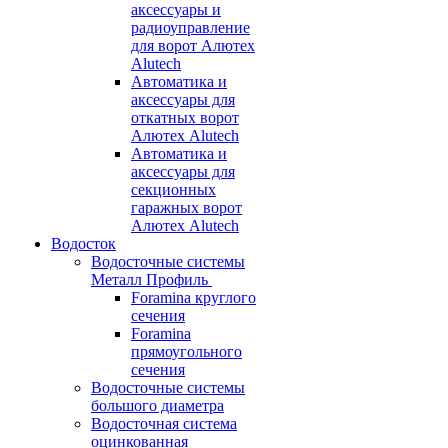
аксессуары и
радиоуправление
для ворот Алютех
Alutech
Автоматика и
аксессуары для
откатных ворот
Алютех Alutech
Автоматика и
аксессуары для
секционных
гаражных ворот
Алютех Alutech
Водосток
Водосточные системы
Металл Профиль
Foramina круглого
сечения
Foramina
прямоугольного
сечения
Водосточные системы
большого диаметра
Водосточная система
оцинкованная