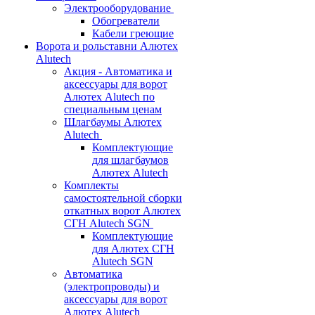
Электрооборудование
Обогреватели
Кабели греющие
Ворота и рольставни Алютех
Alutech
Акция - Автоматика и
аксессуары для ворот
Алютех Alutech по
специальным ценам
Шлагбаумы Алютех
Alutech
Комплектующие
для шлагбаумов
Алютех Alutech
Комплекты
самостоятельной сборки
откатных ворот Алютех
СГН Alutech SGN
Комплектующие
для Алютех СГН
Alutech SGN
Автоматика
(электропроводы) и
аксессуары для ворот
Алютех Alutech