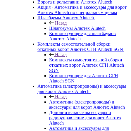
Ворота и рольставни Алютех Alutech
Акция - Автоматика и аксессуары для ворот
Алютех Alutech по специальным ценам
Шлагбаумы Алютех Alutech
Назад
Шлагбаумы Алютех Alutech
Комплектующие для шлагбаумов
Алютех Alutech
Комплекты самостоятельной сборки
откатных ворот Алютех СГН Alutech SGN
Назад
Комплекты самостоятельной сборки
откатных ворот Алютех СГН Alutech
SGN
Комплектующие для Алютех СГН
Alutech SGN
Автоматика (электропроводы) и аксессуары
для ворот Алютех Alutech
Назад
Автоматика (электропроводы) и
аксессуары для ворот Алютех Alutech
Дополнительные аксессуары и
радиоуправление для ворот Алютех
Alutech
Автоматика и аксессуары для