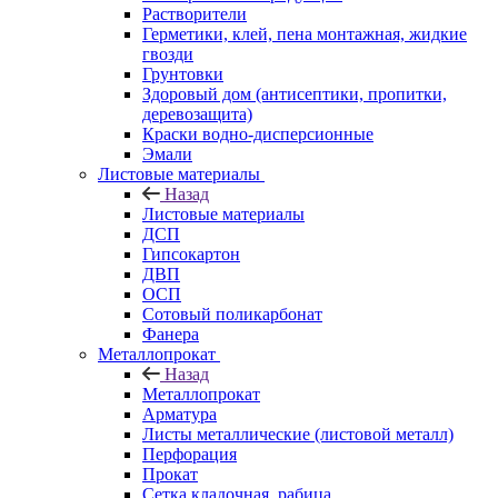
Растворители
Герметики, клей, пена монтажная, жидкие
гвозди
Грунтовки
Здоровый дом (антисептики, пропитки,
деревозащита)
Краски водно-дисперсионные
Эмали
Листовые материалы
Назад
Листовые материалы
ДСП
Гипсокартон
ДВП
ОСП
Сотовый поликарбонат
Фанера
Металлопрокат
Назад
Металлопрокат
Арматура
Листы металлические (листовой металл)
Перфорация
Прокат
Сетка кладочная, рабица