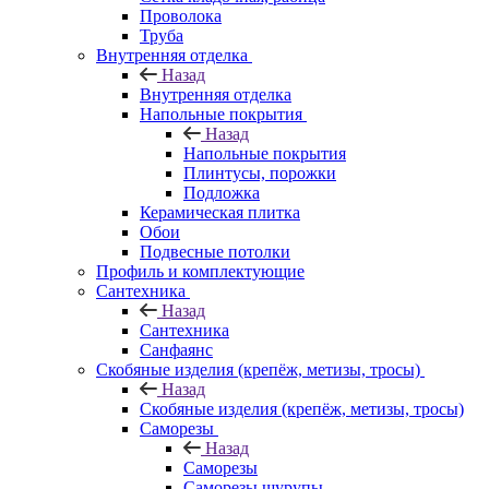
Проволока
Труба
Внутренняя отделка
Назад
Внутренняя отделка
Напольные покрытия
Назад
Напольные покрытия
Плинтусы, порожки
Подложка
Керамическая плитка
Обои
Подвесные потолки
Профиль и комплектующие
Сантехника
Назад
Сантехника
Санфаянс
Скобяные изделия (крепёж, метизы, тросы)
Назад
Скобяные изделия (крепёж, метизы, тросы)
Саморезы
Назад
Саморезы
Саморезы шурупы