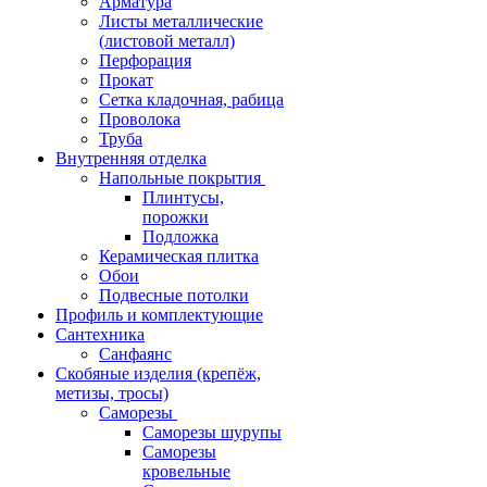
Арматура
Листы металлические
(листовой металл)
Перфорация
Прокат
Сетка кладочная, рабица
Проволока
Труба
Внутренняя отделка
Напольные покрытия
Плинтусы,
порожки
Подложка
Керамическая плитка
Обои
Подвесные потолки
Профиль и комплектующие
Сантехника
Санфаянс
Скобяные изделия (крепёж,
метизы, тросы)
Саморезы
Саморезы шурупы
Саморезы
кровельные