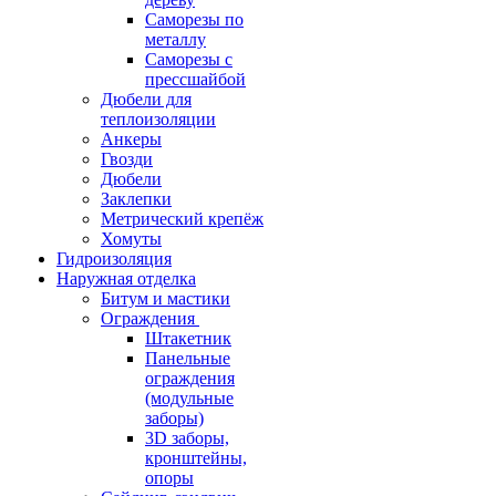
Саморезы по
металлу
Саморезы с
прессшайбой
Дюбели для
теплоизоляции
Анкеры
Гвозди
Дюбели
Заклепки
Метрический крепёж
Хомуты
Гидроизоляция
Наружная отделка
Битум и мастики
Ограждения
Штакетник
Панельные
ограждения
(модульные
заборы)
3D заборы,
кронштейны,
опоры