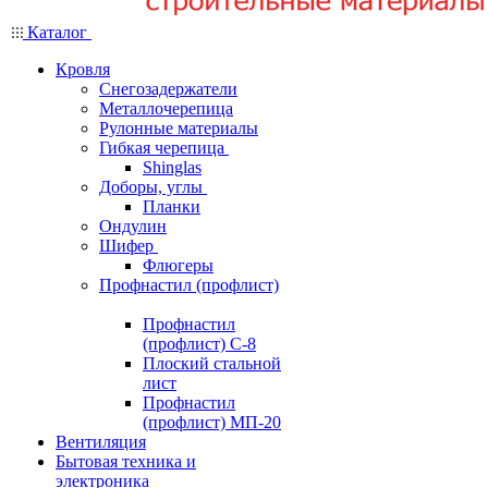
Каталог
Кровля
Снегозадержатели
Металлочерепица
Рулонные материалы
Гибкая черепица
Shinglas
Доборы, углы
Планки
Ондулин
Шифер
Флюгеры
Профнастил (профлист)
Профнастил
(профлист) С-8
Плоский стальной
лист
Профнастил
(профлист) МП-20
Вентиляция
Бытовая техника и
электроника