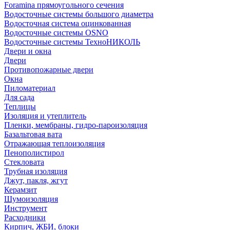
Foramina прямоугольного сечения
Водосточные системы большого диаметра
Водосточная система оцинкованная
Водосточные системы OSNO
Водосточные системы ТехноНИКОЛЬ
Двери и окна
Двери
Противопожарные двери
Окна
Пиломатериал
Для сада
Теплицы
Изоляция и утеплитель
Пленки, мембраны, гидро-пароизоляция
Базальтовая вата
Отражающая теплоизоляция
Пенополистирол
Стекловата
Трубная изоляция
Джут, пакля, жгут
Керамзит
Шумоизоляция
Инструмент
Расходники
Кирпич, ЖБИ, блоки