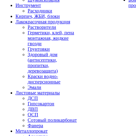
Инструмент
про
Расходники
Кирпич, ЖБИ, блоки
Лакокрасочная продукция
Растворители
Герметики, клей, пена
монтажная, жидкие
гвозди
Грунтовки
Здоровый дом
(антисептики,
пропитки,
деревозащита)
Краски водно-
дисперсионные
Эмали
Листовые материалы
ДСП
Гипсокартон
ДВП
ОСП
Сотовый поликарбонат
Фанера
Металлопрокат