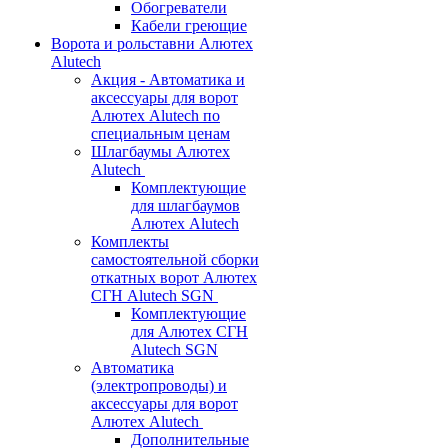
Обогреватели
Кабели греющие
Ворота и рольставни Алютех
Alutech
Акция - Автоматика и
аксессуары для ворот
Алютех Alutech по
специальным ценам
Шлагбаумы Алютех
Alutech
Комплектующие
для шлагбаумов
Алютех Alutech
Комплекты
самостоятельной сборки
откатных ворот Алютех
СГН Alutech SGN
Комплектующие
для Алютех СГН
Alutech SGN
Автоматика
(электропроводы) и
аксессуары для ворот
Алютех Alutech
Дополнительные