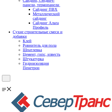
Cайдинг, сэндвич-
панели, термопанели
Сайдинг ПВХ
Металлический
сайдинг
Сайдинг Альта
Профиль
Сухие строительные смеси и
добавки
Клей
Ровнитель для пола
Шпатлевка
Цемент, гипс, известь
Штукатурка
Гидроизоляция
Пенетрон