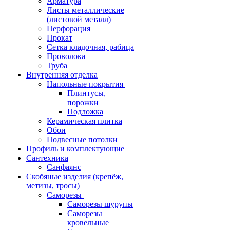
Арматура
Листы металлические
(листовой металл)
Перфорация
Прокат
Сетка кладочная, рабица
Проволока
Труба
Внутренняя отделка
Напольные покрытия
Плинтусы,
порожки
Подложка
Керамическая плитка
Обои
Подвесные потолки
Профиль и комплектующие
Сантехника
Санфаянс
Скобяные изделия (крепёж,
метизы, тросы)
Саморезы
Саморезы шурупы
Саморезы
кровельные