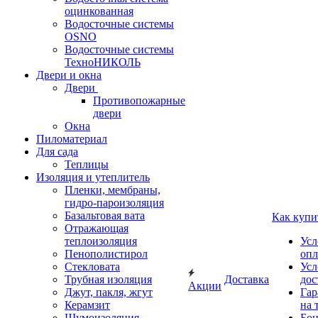
оцинкованная
Водосточные системы
OSNO
Водосточные системы
ТехноНИКОЛЬ
Двери и окна
Двери
Противопожарные
двери
Окна
Пиломатериал
Для сада
Теплицы
Изоляция и утеплитель
Пленки, мембраны,
гидро-пароизоляция
Базальтовая вата
Как купи
Отражающая
теплоизоляция
Усл
Пенополистирол
опл
Стекловата
Усл
Трубная изоляция
Доставка
дос
Акции
Джут, пакля, жгут
Гар
Керамзит
на 
Шумоизоляция
Бон