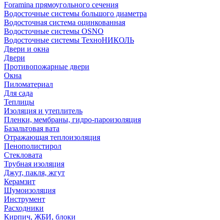
Foramina прямоугольного сечения
Водосточные системы большого диаметра
Водосточная система оцинкованная
Водосточные системы OSNO
Водосточные системы ТехноНИКОЛЬ
Двери и окна
Двери
Противопожарные двери
Окна
Пиломатериал
Для сада
Теплицы
Изоляция и утеплитель
Пленки, мембраны, гидро-пароизоляция
Базальтовая вата
Отражающая теплоизоляция
Пенополистирол
Стекловата
Трубная изоляция
Джут, пакля, жгут
Керамзит
Шумоизоляция
Инструмент
Расходники
Кирпич, ЖБИ, блоки