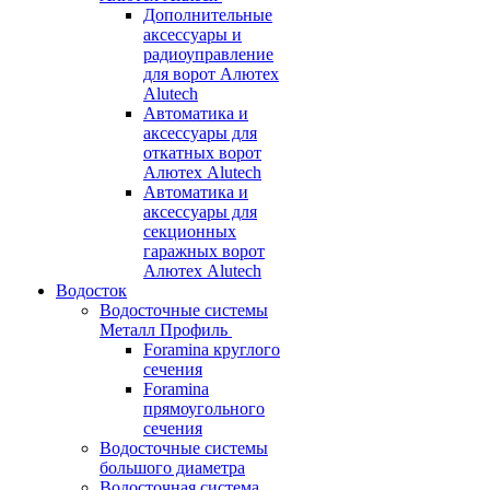
Дополнительные
аксессуары и
радиоуправление
для ворот Алютех
Alutech
Автоматика и
аксессуары для
откатных ворот
Алютех Alutech
Автоматика и
аксессуары для
секционных
гаражных ворот
Алютех Alutech
Водосток
Водосточные системы
Металл Профиль
Foramina круглого
сечения
Foramina
прямоугольного
сечения
Водосточные системы
большого диаметра
Водосточная система