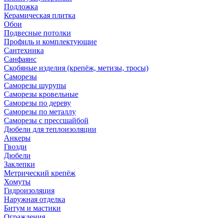
Подложка
Керамическая плитка
Обои
Подвесные потолки
Профиль и комплектующие
Сантехника
Санфаянс
Скобяные изделия (крепёж, метизы, тросы)
Саморезы
Саморезы шурупы
Саморезы кровельные
Саморезы по дереву
Саморезы по металлу
Саморезы с прессшайбой
Дюбели для теплоизоляции
Анкеры
Гвозди
Дюбели
Заклепки
Метрический крепёж
Хомуты
Гидроизоляция
Наружная отделка
Битум и мастики
Ограждения