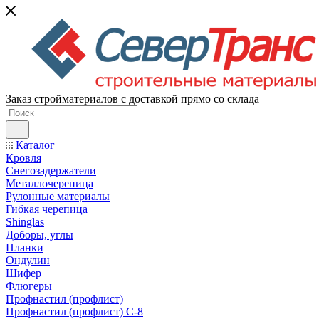
Заказ стройматериалов с доставкой прямо со склада
Каталог
Кровля
Снегозадержатели
Металлочерепица
Рулонные материалы
Гибкая черепица
Shinglas
Доборы, углы
Планки
Ондулин
Шифер
Флюгеры
Профнастил (профлист)
Профнастил (профлист) С-8