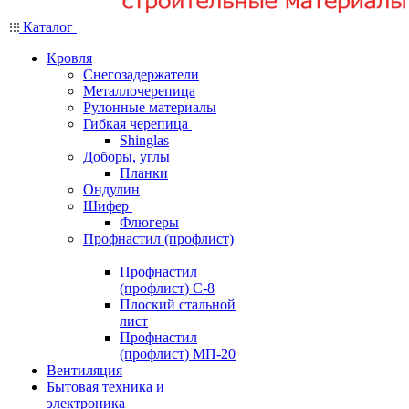
Каталог
Кровля
Снегозадержатели
Металлочерепица
Рулонные материалы
Гибкая черепица
Shinglas
Доборы, углы
Планки
Ондулин
Шифер
Флюгеры
Профнастил (профлист)
Профнастил
(профлист) С-8
Плоский стальной
лист
Профнастил
(профлист) МП-20
Вентиляция
Бытовая техника и
электроника