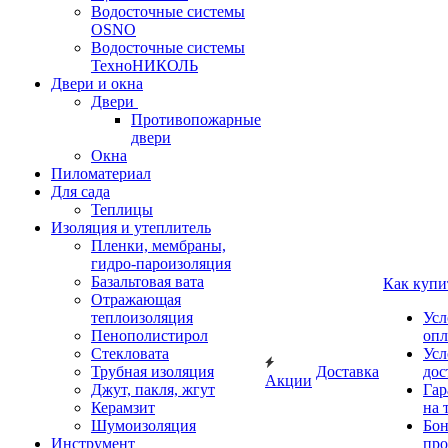
Водосточные системы
OSNO
Водосточные системы
ТехноНИКОЛЬ
Двери и окна
Двери
Противопожарные
двери
Окна
Пиломатериал
Для сада
Теплицы
Изоляция и утеплитель
Пленки, мембраны,
гидро-пароизоляция
Базальтовая вата
Как купи
Отражающая
теплоизоляция
Усл
Пенополистирол
опл
Стекловата
Усл
Трубная изоляция
Доставка
дос
Акции
Джут, пакля, жгут
Гар
Керамзит
на 
Шумоизоляция
Бон
Инструмент
про