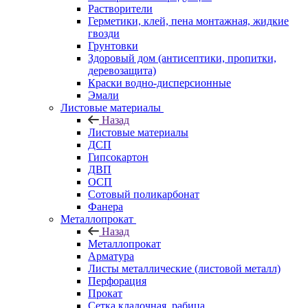
Растворители
Герметики, клей, пена монтажная, жидкие
гвозди
Грунтовки
Здоровый дом (антисептики, пропитки,
деревозащита)
Краски водно-дисперсионные
Эмали
Листовые материалы
Назад
Листовые материалы
ДСП
Гипсокартон
ДВП
ОСП
Сотовый поликарбонат
Фанера
Металлопрокат
Назад
Металлопрокат
Арматура
Листы металлические (листовой металл)
Перфорация
Прокат
Сетка кладочная, рабица