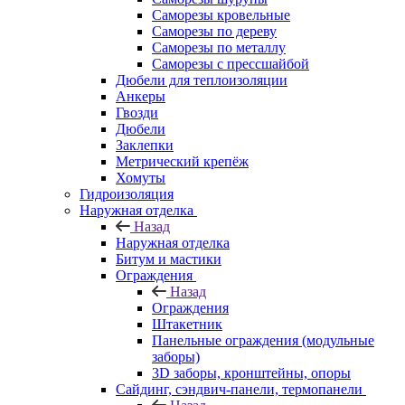
Саморезы кровельные
Саморезы по дереву
Саморезы по металлу
Саморезы с прессшайбой
Дюбели для теплоизоляции
Анкеры
Гвозди
Дюбели
Заклепки
Метрический крепёж
Хомуты
Гидроизоляция
Наружная отделка
Назад
Наружная отделка
Битум и мастики
Ограждения
Назад
Ограждения
Штакетник
Панельные ограждения (модульные
заборы)
3D заборы, кронштейны, опоры
Cайдинг, сэндвич-панели, термопанели