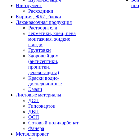
Инструмент
про
Расходники
Кирпич, ЖБИ, блоки
Лакокрасочная продукция
Растворители
Герметики, клей, пена
монтажная, жидкие
гвозди
Грунтовки
Здоровый дом
(антисептики,
пропитки,
деревозащита)
Краски водно-
дисперсионные
Эмали
Листовые материалы
ДСП
Гипсокартон
ДВП
ОСП
Сотовый поликарбонат
Фанера
Металлопрокат