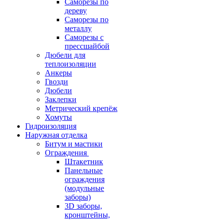
Саморезы по
дереву
Саморезы по
металлу
Саморезы с
прессшайбой
Дюбели для
теплоизоляции
Анкеры
Гвозди
Дюбели
Заклепки
Метрический крепёж
Хомуты
Гидроизоляция
Наружная отделка
Битум и мастики
Ограждения
Штакетник
Панельные
ограждения
(модульные
заборы)
3D заборы,
кронштейны,