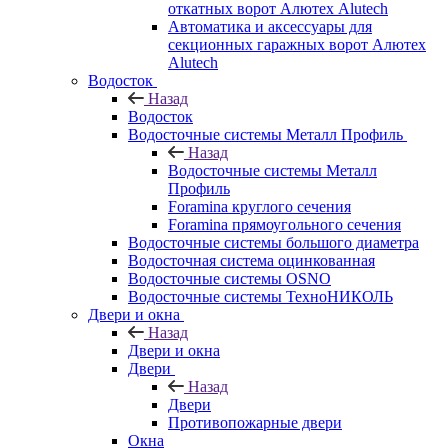
откатных ворот Алютех Alutech
Автоматика и аксессуары для
секционных гаражных ворот Алютех
Alutech
Водосток
Назад
Водосток
Водосточные системы Металл Профиль
Назад
Водосточные системы Металл
Профиль
Foramina круглого сечения
Foramina прямоугольного сечения
Водосточные системы большого диаметра
Водосточная система оцинкованная
Водосточные системы OSNO
Водосточные системы ТехноНИКОЛЬ
Двери и окна
Назад
Двери и окна
Двери
Назад
Двери
Противопожарные двери
Окна