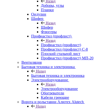
Назад
Доборы, углы
Планки
Ондулин
Шифер
Назад
Шифер
Флюгеры
Профнастил (профлист)
Назад
Профнастил (профлист)
Профнастил (профлист) С-8
Плоский стальной лист
Профнастил (профлист) МП-20
Вентиляция
Бытовая техника и электроника
Назад
Бытовая техника и электроника
Электрооборудование
Назад
Электрооборудование
Обогреватели
Кабели греющие
Ворота и рольставни Алютех Alutech
Назад