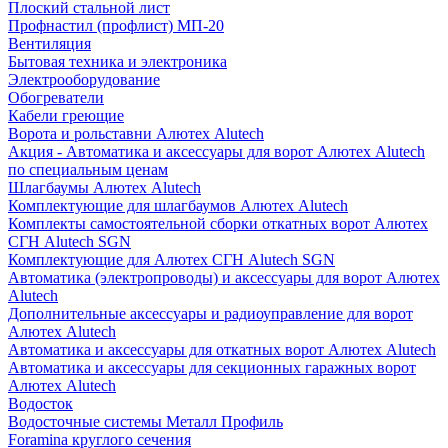
Плоский стальной лист
Профнастил (профлист) МП-20
Вентиляция
Бытовая техника и электроника
Электрооборудование
Обогреватели
Кабели греющие
Ворота и рольставни Алютех Alutech
Акция - Автоматика и аксессуары для ворот Алютех Alutech
по специальным ценам
Шлагбаумы Алютех Alutech
Комплектующие для шлагбаумов Алютех Alutech
Комплекты самостоятельной сборки откатных ворот Алютех
СГН Alutech SGN
Комплектующие для Алютех СГН Alutech SGN
Автоматика (электропроводы) и аксессуары для ворот Алютех
Alutech
Дополнительные аксессуары и радиоуправление для ворот
Алютех Alutech
Автоматика и аксессуары для откатных ворот Алютех Alutech
Автоматика и аксессуары для секционных гаражных ворот
Алютех Alutech
Водосток
Водосточные системы Металл Профиль
Foramina круглого сечения