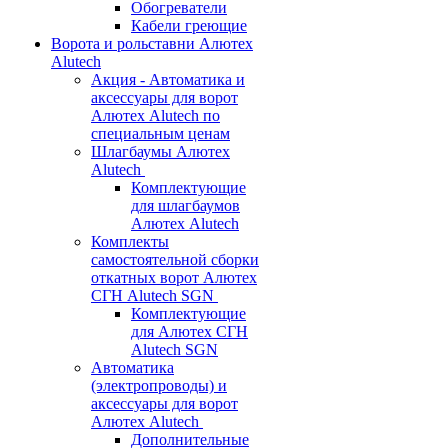
Обогреватели
Кабели греющие
Ворота и рольставни Алютех
Alutech
Акция - Автоматика и
аксессуары для ворот
Алютех Alutech по
специальным ценам
Шлагбаумы Алютех
Alutech
Комплектующие
для шлагбаумов
Алютех Alutech
Комплекты
самостоятельной сборки
откатных ворот Алютех
СГН Alutech SGN
Комплектующие
для Алютех СГН
Alutech SGN
Автоматика
(электропроводы) и
аксессуары для ворот
Алютех Alutech
Дополнительные