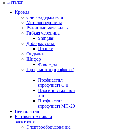
Каталог
Кровля
Снегозадержатели
Металлочерепица
Рулонные материалы
Гибкая черепица
Shinglas
Доборы, углы
Планки
Ондулин
Шифер
Флюгеры
Профнастил (профлист)
Профнастил
(профлист) С-8
Плоский стальной
лист
Профнастил
(профлист) МП-20
Вентиляция
Бытовая техника и
электроника
Электрооборудование