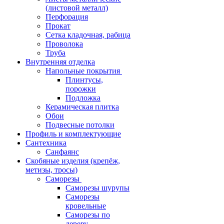
(листовой металл)
Перфорация
Прокат
Сетка кладочная, рабица
Проволока
Труба
Внутренняя отделка
Напольные покрытия
Плинтусы,
порожки
Подложка
Керамическая плитка
Обои
Подвесные потолки
Профиль и комплектующие
Сантехника
Санфаянс
Скобяные изделия (крепёж,
метизы, тросы)
Саморезы
Саморезы шурупы
Саморезы
кровельные
Саморезы по
дереву