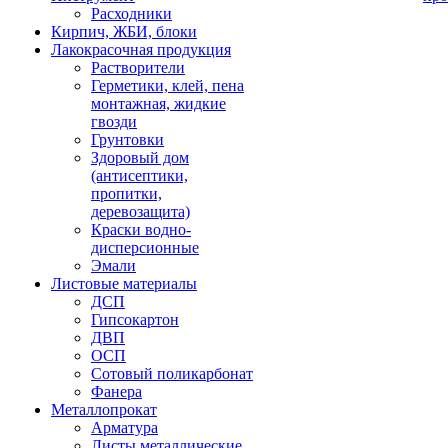
Расходники
Кирпич, ЖБИ, блоки
Лакокрасочная продукция
Растворители
Герметики, клей, пена
монтажная, жидкие
гвозди
Грунтовки
Здоровый дом
(антисептики,
пропитки,
деревозащита)
Краски водно-
дисперсионные
Эмали
Листовые материалы
ДСП
Гипсокартон
ДВП
ОСП
Сотовый поликарбонат
Фанера
Металлопрокат
Арматура
Листы металлические