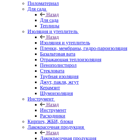
Пиломатериал
Для сада
Назад
Для сада
Теплицы
Изоляция и утеплитель
Назад
Изоляция и утеплитель
Пленки, мембраны, гидро-пароизоляция
Базальтовая вата
Отражающая теплоизоляция
Пенополистирол
Стекловата
Трубная изоляция
Джут, пакля, жгут
Керамзит
Шумоизоляция
Инструмент
Назад
Инструмент
Расходники
Кирпич, ЖБИ, блоки
Лакокрасочная продукция
Назад
Лакокрасочная продукция