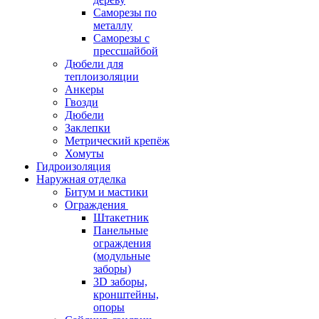
Саморезы по
металлу
Саморезы с
прессшайбой
Дюбели для
теплоизоляции
Анкеры
Гвозди
Дюбели
Заклепки
Метрический крепёж
Хомуты
Гидроизоляция
Наружная отделка
Битум и мастики
Ограждения
Штакетник
Панельные
ограждения
(модульные
заборы)
3D заборы,
кронштейны,
опоры