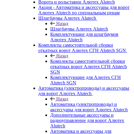
Ворота и рольставни Алютех Alutech
Акция - Автоматика и аксессуары для ворот
Алютех Alutech по специальным ценам
Шлагбаумы Алютех Alutech
Назад
Шлагбаумы Алютех Alutech
Комплектующие для шлагбаумов
Алютех Alutech
Комплекты самостоятельной сборки
откатных ворот Алютех СГН Alutech SGN
Назад
Комплекты самостоятельной сборки
откатных ворот Алютех СГН Alutech
SGN
Комплектующие для Алютех СГН
Alutech SGN
Автоматика (электропроводы) и аксессуары
для ворот Алютех Alutech
Назад
Автоматика (электропроводы) и
аксессуары для ворот Алютех Alutech
Дополнительные аксессуары и
радиоуправление для ворот Алютех
Alutech
Автоматика и аксессуары для