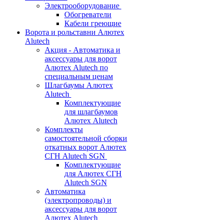
Электрооборудование
Обогреватели
Кабели греющие
Ворота и рольставни Алютех
Alutech
Акция - Автоматика и
аксессуары для ворот
Алютех Alutech по
специальным ценам
Шлагбаумы Алютех
Alutech
Комплектующие
для шлагбаумов
Алютех Alutech
Комплекты
самостоятельной сборки
откатных ворот Алютех
СГН Alutech SGN
Комплектующие
для Алютех СГН
Alutech SGN
Автоматика
(электропроводы) и
аксессуары для ворот
Алютех Alutech