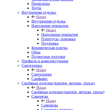
Проволока
Труба
Внутренняя отделка
Назад
Внутренняя отделка
Напольные покрытия
Назад
Напольные покрытия
Плинтусы, порожки
Подложка
Керамическая плитка
Обои
Подвесные потолки
Профиль и комплектующие
Сантехника
Назад
Сантехника
Санфаянс
Скобяные изделия (крепёж, метизы, тросы)
Назад
Скобяные изделия (крепёж, метизы, тросы)
Саморезы
Назад
Саморезы
Саморезы шурупы