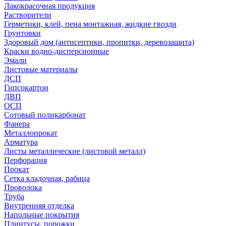
Лакокрасочная продукция
Растворители
Герметики, клей, пена монтажная, жидкие гвозди
Грунтовки
Здоровый дом (антисептики, пропитки, деревозащита)
Краски водно-дисперсионные
Эмали
Листовые материалы
ДСП
Гипсокартон
ДВП
ОСП
Сотовый поликарбонат
Фанера
Металлопрокат
Арматура
Листы металлические (листовой металл)
Перфорация
Прокат
Сетка кладочная, рабица
Проволока
Труба
Внутренняя отделка
Напольные покрытия
Плинтусы, порожки