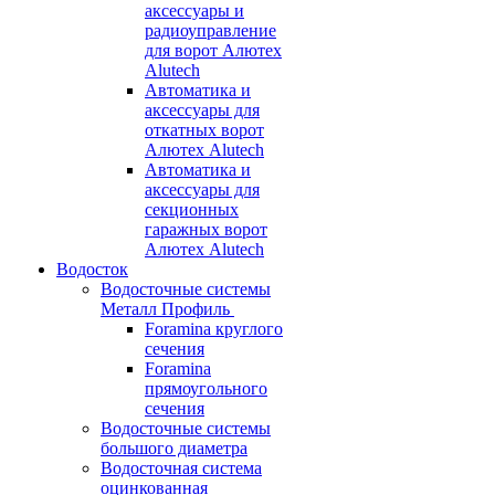
аксессуары и
радиоуправление
для ворот Алютех
Alutech
Автоматика и
аксессуары для
откатных ворот
Алютех Alutech
Автоматика и
аксессуары для
секционных
гаражных ворот
Алютех Alutech
Водосток
Водосточные системы
Металл Профиль
Foramina круглого
сечения
Foramina
прямоугольного
сечения
Водосточные системы
большого диаметра
Водосточная система
оцинкованная