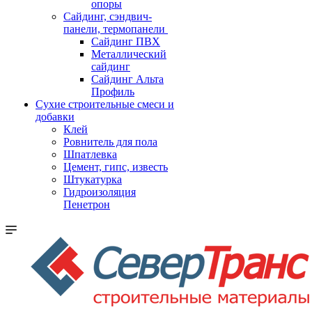
опоры
Cайдинг, сэндвич-
панели, термопанели
Сайдинг ПВХ
Металлический
сайдинг
Сайдинг Альта
Профиль
Сухие строительные смеси и
добавки
Клей
Ровнитель для пола
Шпатлевка
Цемент, гипс, известь
Штукатурка
Гидроизоляция
Пенетрон