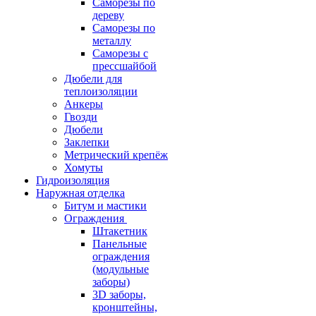
Саморезы по
дереву
Саморезы по
металлу
Саморезы с
прессшайбой
Дюбели для
теплоизоляции
Анкеры
Гвозди
Дюбели
Заклепки
Метрический крепёж
Хомуты
Гидроизоляция
Наружная отделка
Битум и мастики
Ограждения
Штакетник
Панельные
ограждения
(модульные
заборы)
3D заборы,
кронштейны,