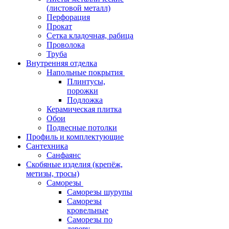
(листовой металл)
Перфорация
Прокат
Сетка кладочная, рабица
Проволока
Труба
Внутренняя отделка
Напольные покрытия
Плинтусы,
порожки
Подложка
Керамическая плитка
Обои
Подвесные потолки
Профиль и комплектующие
Сантехника
Санфаянс
Скобяные изделия (крепёж,
метизы, тросы)
Саморезы
Саморезы шурупы
Саморезы
кровельные
Саморезы по
дереву