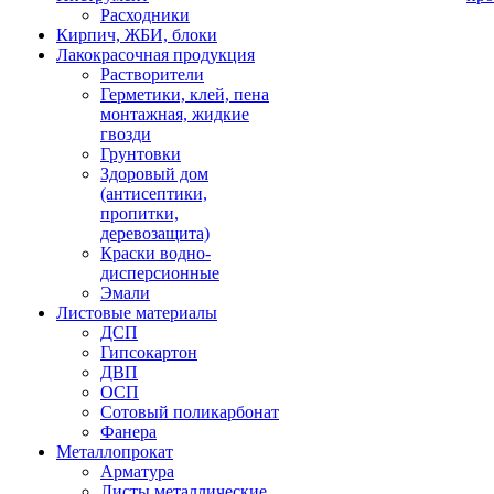
Расходники
Кирпич, ЖБИ, блоки
Лакокрасочная продукция
Растворители
Герметики, клей, пена
монтажная, жидкие
гвозди
Грунтовки
Здоровый дом
(антисептики,
пропитки,
деревозащита)
Краски водно-
дисперсионные
Эмали
Листовые материалы
ДСП
Гипсокартон
ДВП
ОСП
Сотовый поликарбонат
Фанера
Металлопрокат
Арматура
Листы металлические