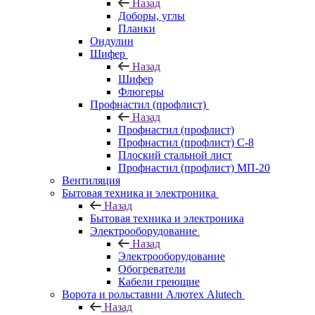
Назад
Доборы, углы
Планки
Ондулин
Шифер
Назад
Шифер
Флюгеры
Профнастил (профлист)
Назад
Профнастил (профлист)
Профнастил (профлист) С-8
Плоский стальной лист
Профнастил (профлист) МП-20
Вентиляция
Бытовая техника и электроника
Назад
Бытовая техника и электроника
Электрооборудование
Назад
Электрооборудование
Обогреватели
Кабели греющие
Ворота и рольставни Алютех Alutech
Назад