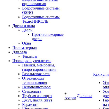
оцинкованная
Водосточные системы
OSNO
Водосточные системы
ТехноНИКОЛЬ
Двери и окна
Двери
Противопожарные
двери
Окна
Пиломатериал
Для сада
Теплицы
Изоляция и утеплитель
Пленки, мембраны,
гидро-пароизоляция
Базальтовая вата
Как купи
Отражающая
теплоизоляция
Усл
Пенополистирол
опл
Стекловата
Усл
Трубная изоляция
Доставка
дос
Акции
Джут, пакля, жгут
Гар
Керамзит
на 
Шумоизоляция
Бон