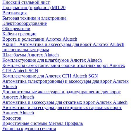
Плоский стальной лист
Профнастил (профлист) МП-20
Вентиляция
Бытовая техника и электроника
Электрооборудование
Обогреватели
Кабели греющие
Ворота и рольставни Алютех Alutech
Акция - Автоматика и аксессуары для ворот Алютех Alutech
по специальным ценам
Шлагбаумы Алютех Alutech
Комплектующие для шлагбаумов Алютех Alutech
Комплекты самостоятельной сборки откатных ворот Алютех
СГН Alutech SGN
Комплектующие для Алютех СГН Alutech SGN
Автоматика (электропроводы) и аксессуары для ворот Алютех
Alutech
Дополнительные аксессуары и радиоуправление для ворот
Алютех Alutech
Автоматика и аксессуары для откатных ворот Алютех Alutech
Автоматика и аксессуары для секционных гаражных ворот
Алютех Alutech
Водосток
Водосточные системы Металл Профиль
Foramina круглого сечения