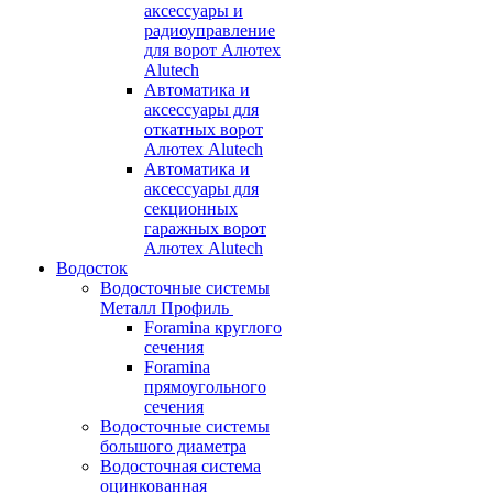
аксессуары и
радиоуправление
для ворот Алютех
Alutech
Автоматика и
аксессуары для
откатных ворот
Алютех Alutech
Автоматика и
аксессуары для
секционных
гаражных ворот
Алютех Alutech
Водосток
Водосточные системы
Металл Профиль
Foramina круглого
сечения
Foramina
прямоугольного
сечения
Водосточные системы
большого диаметра
Водосточная система
оцинкованная