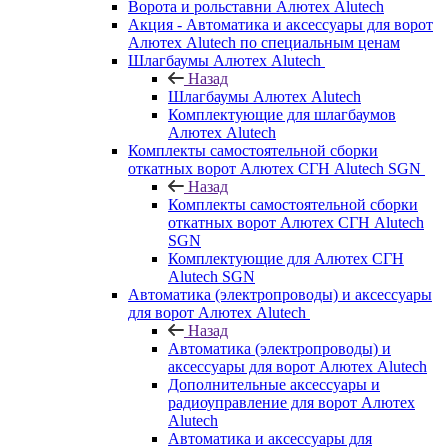
Ворота и рольставни Алютех Alutech
Акция - Автоматика и аксессуары для ворот
Алютех Alutech по специальным ценам
Шлагбаумы Алютех Alutech
Назад
Шлагбаумы Алютех Alutech
Комплектующие для шлагбаумов
Алютех Alutech
Комплекты самостоятельной сборки
откатных ворот Алютех СГН Alutech SGN
Назад
Комплекты самостоятельной сборки
откатных ворот Алютех СГН Alutech
SGN
Комплектующие для Алютех СГН
Alutech SGN
Автоматика (электропроводы) и аксессуары
для ворот Алютех Alutech
Назад
Автоматика (электропроводы) и
аксессуары для ворот Алютех Alutech
Дополнительные аксессуары и
радиоуправление для ворот Алютех
Alutech
Автоматика и аксессуары для