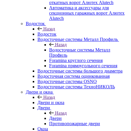
откатных ворот Алютех Alutech
Автоматика и аксессуары для
секционных гаражных ворот Алютех
Alutech
Водосток
Назад
Водосток
Водосточные системы Металл Профиль
Назад
Водосточные системы Металл
Профиль
Foramina круглого сечения
Foramina прямоугольного сечения
Водосточные системы большого диаметра
Водосточная система оцинкованная
Водосточные системы OSNO
Водосточные системы ТехноНИКОЛЬ
Двери и окна
Назад
Двери и окна
Двери
Назад
Двери
Противопожарные двери
Окна