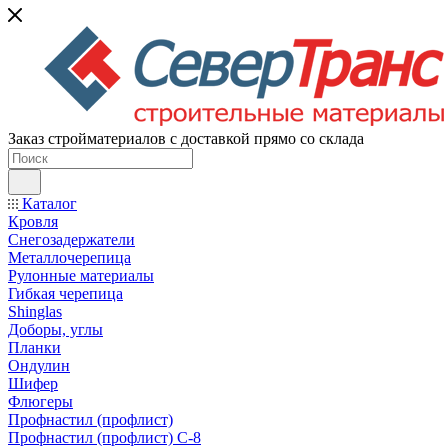
Заказ стройматериалов с доставкой прямо со склада
Каталог
Кровля
Снегозадержатели
Металлочерепица
Рулонные материалы
Гибкая черепица
Shinglas
Доборы, углы
Планки
Ондулин
Шифер
Флюгеры
Профнастил (профлист)
Профнастил (профлист) С-8