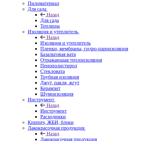
Пиломатериал
Для сада
Назад
Для сада
Теплицы
Изоляция и утеплитель
Назад
Изоляция и утеплитель
Пленки, мембраны, гидро-пароизоляция
Базальтовая вата
Отражающая теплоизоляция
Пенополистирол
Стекловата
Трубная изоляция
Джут, пакля, жгут
Керамзит
Шумоизоляция
Инструмент
Назад
Инструмент
Расходники
Кирпич, ЖБИ, блоки
Лакокрасочная продукция
Назад
Лакокрасочная продукция