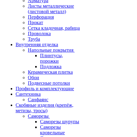
Арматура
Листы металлические
(листовой металл)
Перфорация
Прокат
Сетка кладочная, рабица
Проволока
Труба
Внутренняя отделка
Напольные покрытия
Плинтусы,
порожки
Подложка
Керамическая плитка
Обои
Подвесные потолки
Профиль и комплектующие
Сантехника
Санфаянс
Скобяные изделия (крепёж,
метизы, тросы)
Саморезы
Саморезы шурупы
Саморезы
кровельные