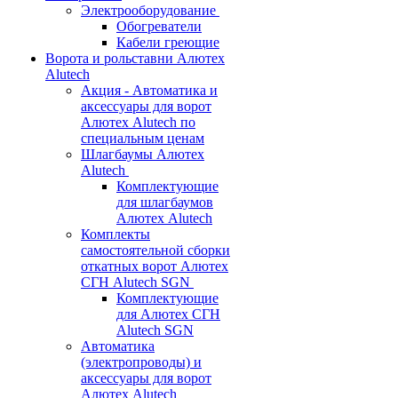
Электрооборудование
Обогреватели
Кабели греющие
Ворота и рольставни Алютех
Alutech
Акция - Автоматика и
аксессуары для ворот
Алютех Alutech по
специальным ценам
Шлагбаумы Алютех
Alutech
Комплектующие
для шлагбаумов
Алютех Alutech
Комплекты
самостоятельной сборки
откатных ворот Алютех
СГН Alutech SGN
Комплектующие
для Алютех СГН
Alutech SGN
Автоматика
(электропроводы) и
аксессуары для ворот
Алютех Alutech