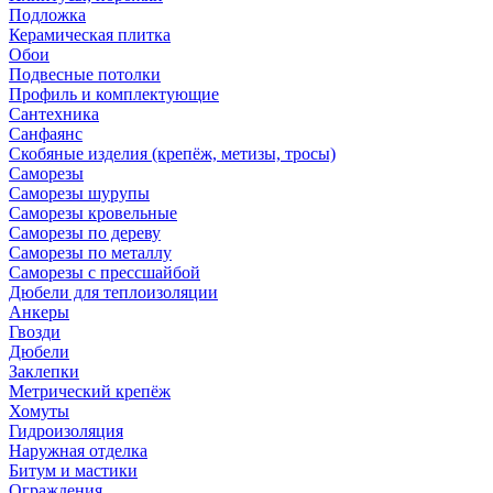
Подложка
Керамическая плитка
Обои
Подвесные потолки
Профиль и комплектующие
Сантехника
Санфаянс
Скобяные изделия (крепёж, метизы, тросы)
Саморезы
Саморезы шурупы
Саморезы кровельные
Саморезы по дереву
Саморезы по металлу
Саморезы с прессшайбой
Дюбели для теплоизоляции
Анкеры
Гвозди
Дюбели
Заклепки
Метрический крепёж
Хомуты
Гидроизоляция
Наружная отделка
Битум и мастики
Ограждения