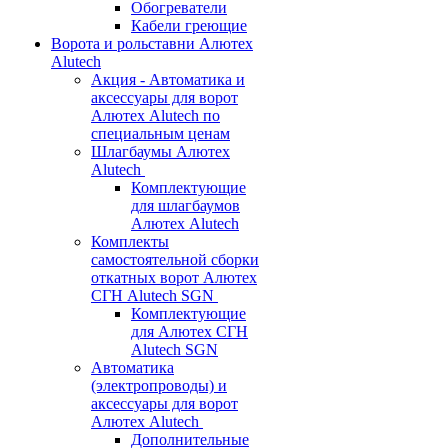
Обогреватели
Кабели греющие
Ворота и рольставни Алютех
Alutech
Акция - Автоматика и
аксессуары для ворот
Алютех Alutech по
специальным ценам
Шлагбаумы Алютех
Alutech
Комплектующие
для шлагбаумов
Алютех Alutech
Комплекты
самостоятельной сборки
откатных ворот Алютех
СГН Alutech SGN
Комплектующие
для Алютех СГН
Alutech SGN
Автоматика
(электропроводы) и
аксессуары для ворот
Алютех Alutech
Дополнительные