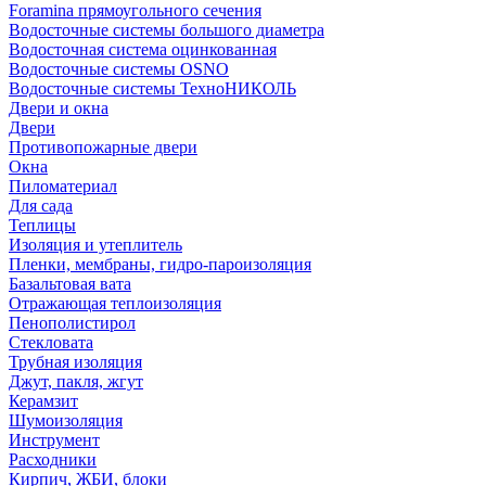
Foramina прямоугольного сечения
Водосточные системы большого диаметра
Водосточная система оцинкованная
Водосточные системы OSNO
Водосточные системы ТехноНИКОЛЬ
Двери и окна
Двери
Противопожарные двери
Окна
Пиломатериал
Для сада
Теплицы
Изоляция и утеплитель
Пленки, мембраны, гидро-пароизоляция
Базальтовая вата
Отражающая теплоизоляция
Пенополистирол
Стекловата
Трубная изоляция
Джут, пакля, жгут
Керамзит
Шумоизоляция
Инструмент
Расходники
Кирпич, ЖБИ, блоки