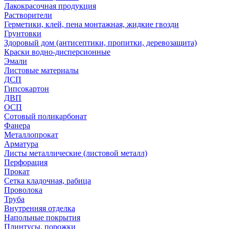
Лакокрасочная продукция
Растворители
Герметики, клей, пена монтажная, жидкие гвозди
Грунтовки
Здоровый дом (антисептики, пропитки, деревозащита)
Краски водно-дисперсионные
Эмали
Листовые материалы
ДСП
Гипсокартон
ДВП
ОСП
Сотовый поликарбонат
Фанера
Металлопрокат
Арматура
Листы металлические (листовой металл)
Перфорация
Прокат
Сетка кладочная, рабица
Проволока
Труба
Внутренняя отделка
Напольные покрытия
Плинтусы, порожки