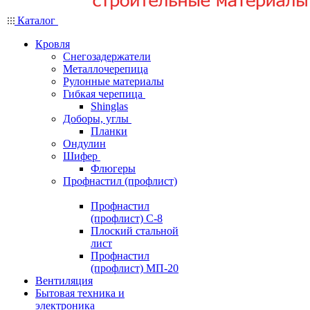
Каталог
Кровля
Снегозадержатели
Металлочерепица
Рулонные материалы
Гибкая черепица
Shinglas
Доборы, углы
Планки
Ондулин
Шифер
Флюгеры
Профнастил (профлист)
Профнастил
(профлист) С-8
Плоский стальной
лист
Профнастил
(профлист) МП-20
Вентиляция
Бытовая техника и
электроника