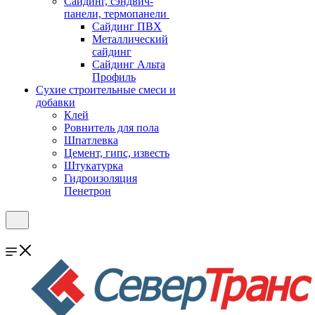
Cайдинг, сэндвич-
панели, термопанели
Сайдинг ПВХ
Металлический
сайдинг
Сайдинг Альта
Профиль
Сухие строительные смеси и
добавки
Клей
Ровнитель для пола
Шпатлевка
Цемент, гипс, известь
Штукатурка
Гидроизоляция
Пенетрон