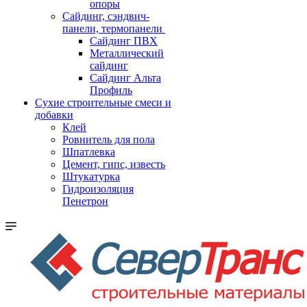
опоры
Cайдинг, сэндвич-
панели, термопанели
Сайдинг ПВХ
Металлический
сайдинг
Сайдинг Альта
Профиль
Сухие строительные смеси и
добавки
Клей
Ровнитель для пола
Шпатлевка
Цемент, гипс, известь
Штукатурка
Гидроизоляция
Пенетрон