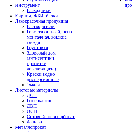
Инструмент
про
Расходники
Кирпич, ЖБИ, блоки
Лакокрасочная продукция
Растворители
Герметики, клей, пена
монтажная, жидкие
гвозди
Грунтовки
Здоровый дом
(антисептики,
пропитки,
деревозащита)
Краски водно-
дисперсионные
Эмали
Листовые материалы
ДСП
Гипсокартон
ДВП
ОСП
Сотовый поликарбонат
Фанера
Металлопрокат