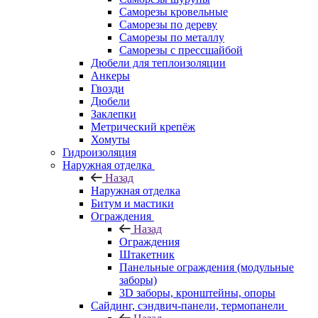
Саморезы кровельные
Саморезы по дереву
Саморезы по металлу
Саморезы с прессшайбой
Дюбели для теплоизоляции
Анкеры
Гвозди
Дюбели
Заклепки
Метрический крепёж
Хомуты
Гидроизоляция
Наружная отделка
Назад
Наружная отделка
Битум и мастики
Ограждения
Назад
Ограждения
Штакетник
Панельные ограждения (модульные
заборы)
3D заборы, кронштейны, опоры
Cайдинг, сэндвич-панели, термопанели