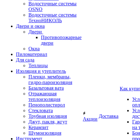
Водосточные системы
OSNO
Водосточные системы
ТехноНИКОЛЬ
Двери и окна
Двери
Противопожарные
двери
Окна
Пиломатериал
Для сада
Теплицы
Изоляция и утеплитель
Пленки, мембраны,
гидро-пароизоляция
Базальтовая вата
Как купи
Отражающая
теплоизоляция
Усл
Пенополистирол
опл
Стекловата
Усл
Трубная изоляция
Доставка
дос
Акции
Джут, пакля, жгут
Гар
Керамзит
на 
Шумоизоляция
Бон
Инструмент
про