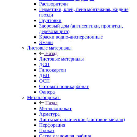
Растворители
Герметики, клей, пена монтажная, жидкие
гвозди
Грунтовки
Здоровый дом (антисептики, пропитки,
деревозащита)
Краски водно-дисперсионные
Эмали
Листовые материалы
Назад
Листовые материалы
ДСП
Гипсокартон
ДВП
ОСП
Сотовый поликарбонат
Фанера
Металлопрокат
Назад
Металлопрокат
Арматура
Листы металлические (листовой металл)
Перфорация
Прокат
Сетка кладочная, рабица