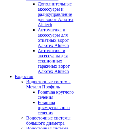
Дополнительные
аксессуары и
радиоуправление
для ворот Алютех
Alutech
Автоматика и
аксессуары для
откатных ворот
Алютех Alutech
Автоматика и
аксессуары для
секционных
гаражных ворот
Алютех Alutech
Водосток
Водосточные системы
Металл Профиль
Foramina круглого
сечения
Foramina
прямоугольного
сечения
Водосточные системы
большого диаметра
Водосточная система