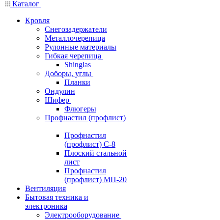
Каталог
Кровля
Снегозадержатели
Металлочерепица
Рулонные материалы
Гибкая черепица
Shinglas
Доборы, углы
Планки
Ондулин
Шифер
Флюгеры
Профнастил (профлист)
Профнастил
(профлист) С-8
Плоский стальной
лист
Профнастил
(профлист) МП-20
Вентиляция
Бытовая техника и
электроника
Электрооборудование