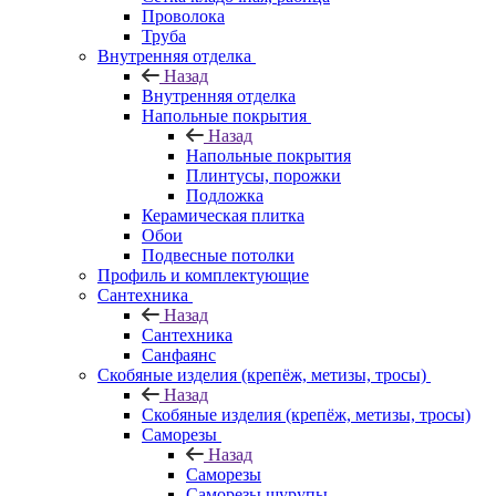
Проволока
Труба
Внутренняя отделка
Назад
Внутренняя отделка
Напольные покрытия
Назад
Напольные покрытия
Плинтусы, порожки
Подложка
Керамическая плитка
Обои
Подвесные потолки
Профиль и комплектующие
Сантехника
Назад
Сантехника
Санфаянс
Скобяные изделия (крепёж, метизы, тросы)
Назад
Скобяные изделия (крепёж, метизы, тросы)
Саморезы
Назад
Саморезы
Саморезы шурупы