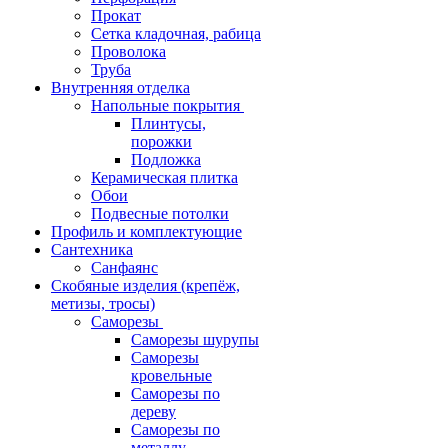
Прокат
Сетка кладочная, рабица
Проволока
Труба
Внутренняя отделка
Напольные покрытия
Плинтусы,
порожки
Подложка
Керамическая плитка
Обои
Подвесные потолки
Профиль и комплектующие
Сантехника
Санфаянс
Скобяные изделия (крепёж,
метизы, тросы)
Саморезы
Саморезы шурупы
Саморезы
кровельные
Саморезы по
дереву
Саморезы по
металлу