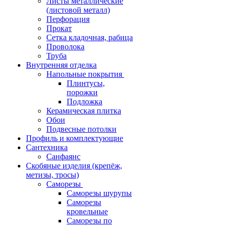
Листы металлические
(листовой металл)
Перфорация
Прокат
Сетка кладочная, рабица
Проволока
Труба
Внутренняя отделка
Напольные покрытия
Плинтусы,
порожки
Подложка
Керамическая плитка
Обои
Подвесные потолки
Профиль и комплектующие
Сантехника
Санфаянс
Скобяные изделия (крепёж,
метизы, тросы)
Саморезы
Саморезы шурупы
Саморезы
кровельные
Саморезы по