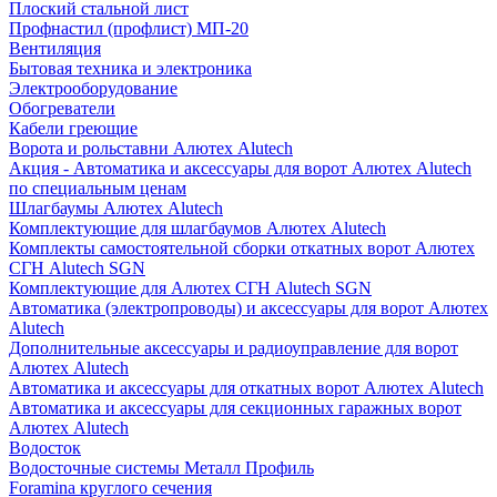
Плоский стальной лист
Профнастил (профлист) МП-20
Вентиляция
Бытовая техника и электроника
Электрооборудование
Обогреватели
Кабели греющие
Ворота и рольставни Алютех Alutech
Акция - Автоматика и аксессуары для ворот Алютех Alutech
по специальным ценам
Шлагбаумы Алютех Alutech
Комплектующие для шлагбаумов Алютех Alutech
Комплекты самостоятельной сборки откатных ворот Алютех
СГН Alutech SGN
Комплектующие для Алютех СГН Alutech SGN
Автоматика (электропроводы) и аксессуары для ворот Алютех
Alutech
Дополнительные аксессуары и радиоуправление для ворот
Алютех Alutech
Автоматика и аксессуары для откатных ворот Алютех Alutech
Автоматика и аксессуары для секционных гаражных ворот
Алютех Alutech
Водосток
Водосточные системы Металл Профиль
Foramina круглого сечения