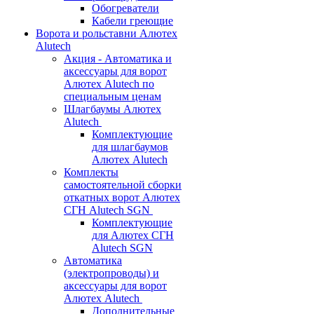
Обогреватели
Кабели греющие
Ворота и рольставни Алютех
Alutech
Акция - Автоматика и
аксессуары для ворот
Алютех Alutech по
специальным ценам
Шлагбаумы Алютех
Alutech
Комплектующие
для шлагбаумов
Алютех Alutech
Комплекты
самостоятельной сборки
откатных ворот Алютех
СГН Alutech SGN
Комплектующие
для Алютех СГН
Alutech SGN
Автоматика
(электропроводы) и
аксессуары для ворот
Алютех Alutech
Дополнительные