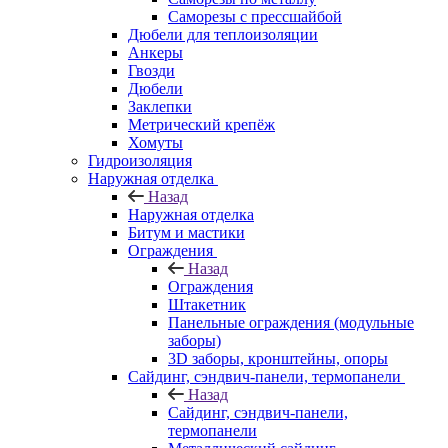
Саморезы с прессшайбой
Дюбели для теплоизоляции
Анкеры
Гвозди
Дюбели
Заклепки
Метрический крепёж
Хомуты
Гидроизоляция
Наружная отделка
Назад
Наружная отделка
Битум и мастики
Ограждения
Назад
Ограждения
Штакетник
Панельные ограждения (модульные
заборы)
3D заборы, кронштейны, опоры
Cайдинг, сэндвич-панели, термопанели
Назад
Cайдинг, сэндвич-панели,
термопанели