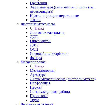
Грунтовки
Здоровый дом (антисептики, пропитки,
деревозащита)
Краски водно-дисперсионные
Эмали
Листовые материалы
Назад
Листовые материалы
ДСП
Гипсокартон
ДВП
ОСП
Сотовый поликарбонат
Фанера
Металлопрокат
Назад
Металлопрокат
Арматура
Листы металлические (листовой металл)
Перфорация
Прокат
Сетка кладочная, рабица
Проволока
Труба
Внутренняя отделка