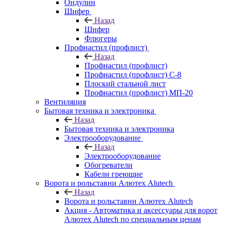
Ондулин
Шифер
Назад
Шифер
Флюгеры
Профнастил (профлист)
Назад
Профнастил (профлист)
Профнастил (профлист) С-8
Плоский стальной лист
Профнастил (профлист) МП-20
Вентиляция
Бытовая техника и электроника
Назад
Бытовая техника и электроника
Электрооборудование
Назад
Электрооборудование
Обогреватели
Кабели греющие
Ворота и рольставни Алютех Alutech
Назад
Ворота и рольставни Алютех Alutech
Акция - Автоматика и аксессуары для ворот
Алютех Alutech по специальным ценам