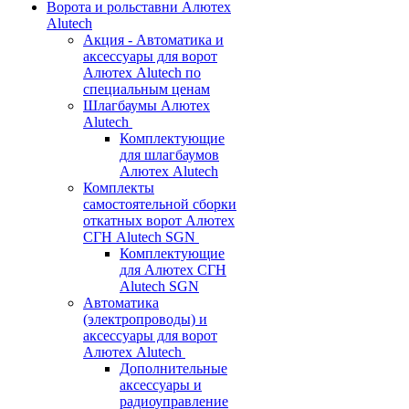
Ворота и рольставни Алютех
Alutech
Акция - Автоматика и
аксессуары для ворот
Алютех Alutech по
специальным ценам
Шлагбаумы Алютех
Alutech
Комплектующие
для шлагбаумов
Алютех Alutech
Комплекты
самостоятельной сборки
откатных ворот Алютех
СГН Alutech SGN
Комплектующие
для Алютех СГН
Alutech SGN
Автоматика
(электропроводы) и
аксессуары для ворот
Алютех Alutech
Дополнительные
аксессуары и
радиоуправление