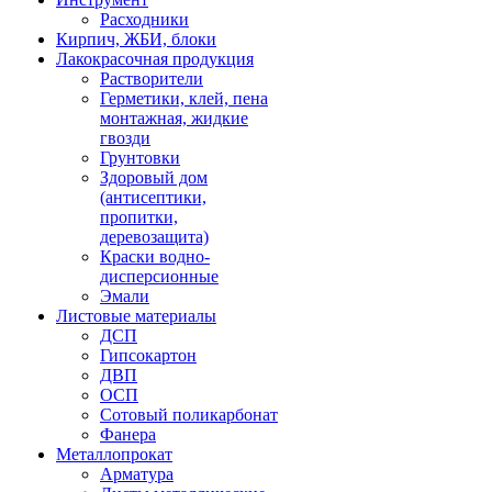
Расходники
Кирпич, ЖБИ, блоки
Лакокрасочная продукция
Растворители
Герметики, клей, пена
монтажная, жидкие
гвозди
Грунтовки
Здоровый дом
(антисептики,
пропитки,
деревозащита)
Краски водно-
дисперсионные
Эмали
Листовые материалы
ДСП
Гипсокартон
ДВП
ОСП
Сотовый поликарбонат
Фанера
Металлопрокат
Арматура