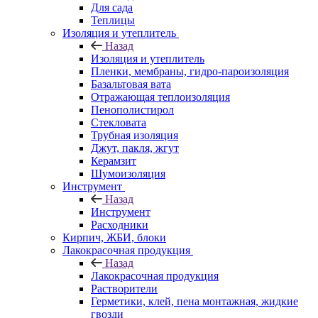
Для сада
Теплицы
Изоляция и утеплитель
Назад
Изоляция и утеплитель
Пленки, мембраны, гидро-пароизоляция
Базальтовая вата
Отражающая теплоизоляция
Пенополистирол
Стекловата
Трубная изоляция
Джут, пакля, жгут
Керамзит
Шумоизоляция
Инструмент
Назад
Инструмент
Расходники
Кирпич, ЖБИ, блоки
Лакокрасочная продукция
Назад
Лакокрасочная продукция
Растворители
Герметики, клей, пена монтажная, жидкие
гвозди