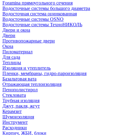
Foramina прямоугольного сечения
Водосточные системы большого диаметра
Водосточная система оцинкованная
Водосточные системы OSNO
Водосточные системы ТехноНИКОЛЬ
Двери и окна
Двери
Противопожарные двери
Окна
Пиломатериал
Для сада
Теплицы
Изоляция и утеплитель
Пленки, мембраны, гидро-пароизоляция
Базальтовая вата
Отражающая теплоизоляция
Пенополистирол
Стекловата
Трубная изоляция
Джут, пакля, жгут
Керамзит
Шумоизоляция
Инструмент
Расходники
Кирпич, ЖБИ, блоки