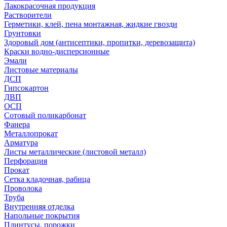
Лакокрасочная продукция
Растворители
Герметики, клей, пена монтажная, жидкие гвозди
Грунтовки
Здоровый дом (антисептики, пропитки, деревозащита)
Краски водно-дисперсионные
Эмали
Листовые материалы
ДСП
Гипсокартон
ДВП
ОСП
Сотовый поликарбонат
Фанера
Металлопрокат
Арматура
Листы металлические (листовой металл)
Перфорация
Прокат
Сетка кладочная, рабица
Проволока
Труба
Внутренняя отделка
Напольные покрытия
Плинтусы, порожки