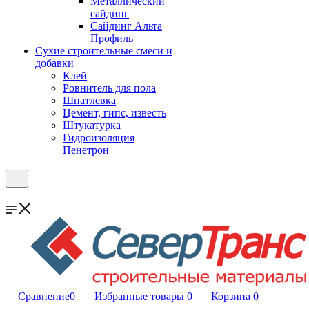
Металлический
сайдинг
Сайдинг Альта
Профиль
Сухие строительные смеси и
добавки
Клей
Ровнитель для пола
Шпатлевка
Цемент, гипс, известь
Штукатурка
Гидроизоляция
Пенетрон
Сравнение
0
Избранные товары
0
Корзина
0