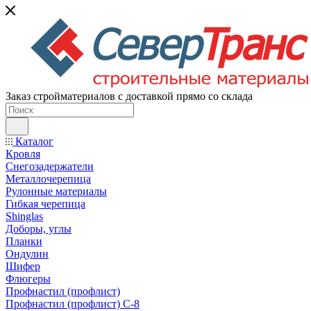
Заказ стройматериалов с доставкой прямо со склада
Каталог
Кровля
Снегозадержатели
Металлочерепица
Рулонные материалы
Гибкая черепица
Shinglas
Доборы, углы
Планки
Ондулин
Шифер
Флюгеры
Профнастил (профлист)
Профнастил (профлист) С-8