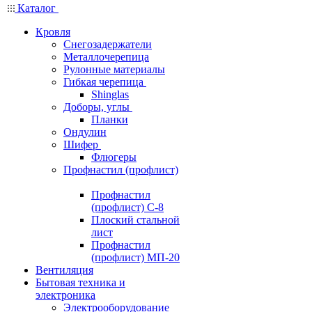
Каталог
Кровля
Снегозадержатели
Металлочерепица
Рулонные материалы
Гибкая черепица
Shinglas
Доборы, углы
Планки
Ондулин
Шифер
Флюгеры
Профнастил (профлист)
Профнастил
(профлист) С-8
Плоский стальной
лист
Профнастил
(профлист) МП-20
Вентиляция
Бытовая техника и
электроника
Электрооборудование