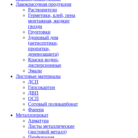
Лакокрасочная продукция
Растворители
Герметики, клей, пена
монтажная, жидкие
гвозди
Грунтовки
Здоровый дом
(антисептики,
пропитки,
деревозащита)
Краски водно-
дисперсионные
Эмали
Листовые материалы
ДСП
Гипсокартон
ДВП
ОСП
Сотовый поликарбонат
Фанера
Металлопрокат
Арматура
Листы металлические
(листовой металл)
Перфорация