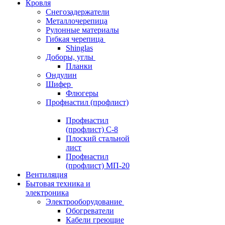
Кровля
Снегозадержатели
Металлочерепица
Рулонные материалы
Гибкая черепица
Shinglas
Доборы, углы
Планки
Ондулин
Шифер
Флюгеры
Профнастил (профлист)
Профнастил
(профлист) С-8
Плоский стальной
лист
Профнастил
(профлист) МП-20
Вентиляция
Бытовая техника и
электроника
Электрооборудование
Обогреватели
Кабели греющие