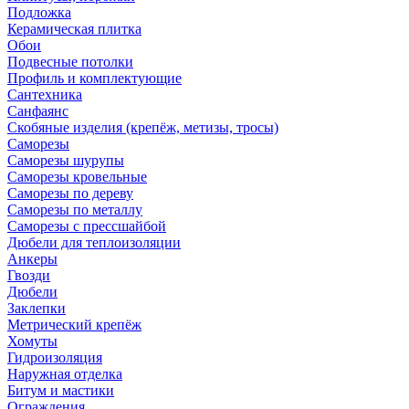
Подложка
Керамическая плитка
Обои
Подвесные потолки
Профиль и комплектующие
Сантехника
Санфаянс
Скобяные изделия (крепёж, метизы, тросы)
Саморезы
Саморезы шурупы
Саморезы кровельные
Саморезы по дереву
Саморезы по металлу
Саморезы с прессшайбой
Дюбели для теплоизоляции
Анкеры
Гвозди
Дюбели
Заклепки
Метрический крепёж
Хомуты
Гидроизоляция
Наружная отделка
Битум и мастики
Ограждения