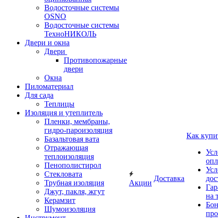
Водосточные системы
OSNO
Водосточные системы
ТехноНИКОЛЬ
Двери и окна
Двери
Противопожарные
двери
Окна
Пиломатериал
Для сада
Теплицы
Изоляция и утеплитель
Пленки, мембраны,
гидро-пароизоляция
Как купи
Базальтовая вата
Отражающая
Усл
теплоизоляция
опл
Пенополистирол
Усл
Стекловата
Доставка
дос
Трубная изоляция
Акции
Гар
Джут, пакля, жгут
на 
Керамзит
Бон
Шумоизоляция
про
Инструмент