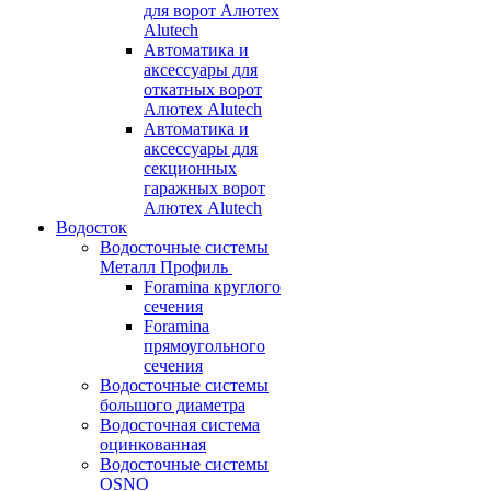
для ворот Алютех
Alutech
Автоматика и
аксессуары для
откатных ворот
Алютех Alutech
Автоматика и
аксессуары для
секционных
гаражных ворот
Алютех Alutech
Водосток
Водосточные системы
Металл Профиль
Foramina круглого
сечения
Foramina
прямоугольного
сечения
Водосточные системы
большого диаметра
Водосточная система
оцинкованная
Водосточные системы
OSNO