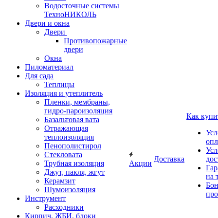
Водосточные системы
ТехноНИКОЛЬ
Двери и окна
Двери
Противопожарные
двери
Окна
Пиломатериал
Для сада
Теплицы
Изоляция и утеплитель
Пленки, мембраны,
гидро-пароизоляция
Как купи
Базальтовая вата
Отражающая
Усл
теплоизоляция
опл
Пенополистирол
Усл
Стекловата
Доставка
дос
Трубная изоляция
Акции
Гар
Джут, пакля, жгут
на 
Керамзит
Бон
Шумоизоляция
про
Инструмент
Расходники
Кирпич, ЖБИ, блоки