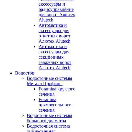
аксессуары и
радиоуправление
для ворот Алютех
Alutech
Автоматика и
аксессуары для
откатных ворот
Алютех Alutech
Автоматика и
аксессуары для
секционных
гаражных ворот
Алютех Alutech
Водосток
Водосточные системы
Металл Профиль
Foramina круглого
сечения
Foramina
прямоугольного
сечения
Водосточные системы
большого диаметра
Водосточная система
оцинкованная