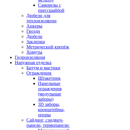
Саморезы с
прессшайбой
Дюбели для
теплоизоляции
Анкеры
Гвозди
Дюбели
Заклепки
Метрический крепёж
Хомуты
Гидроизоляция
Наружная отделка
Битум и мастики
Ограждения
Штакетник
Панельные
ограждения
(модульные
заборы)
3D заборы,
кронштейны,
опоры
Cайдинг, сэндвич-
панели, термопанели