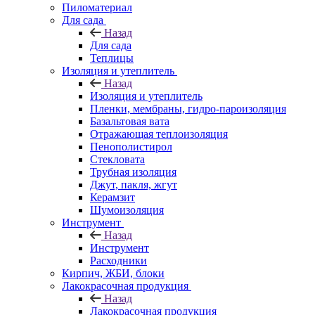
Пиломатериал
Для сада
Назад
Для сада
Теплицы
Изоляция и утеплитель
Назад
Изоляция и утеплитель
Пленки, мембраны, гидро-пароизоляция
Базальтовая вата
Отражающая теплоизоляция
Пенополистирол
Стекловата
Трубная изоляция
Джут, пакля, жгут
Керамзит
Шумоизоляция
Инструмент
Назад
Инструмент
Расходники
Кирпич, ЖБИ, блоки
Лакокрасочная продукция
Назад
Лакокрасочная продукция