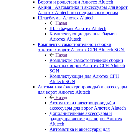
Ворота и рольставни Алютех Alutech
Акция - Автоматика и аксессуары для ворот
Алютех Alutech по специальным ценам
Шлагбаумы Алютех Alutech
Назад
Шлагбаумы Алютех Alutech
Комплектующие для шлагбаумов
Алютех Alutech
Комплекты самостоятельной сборки
откатных ворот Алютех СГН Alutech SGN
Назад
Комплекты самостоятельной сборки
откатных ворот Алютех СГН Alutech
SGN
Комплектующие для Алютех СГН
Alutech SGN
Автоматика (электропроводы) и аксессуары
для ворот Алютех Alutech
Назад
Автоматика (электропроводы) и
аксессуары для ворот Алютех Alutech
Дополнительные аксессуары и
радиоуправление для ворот Алютех
Alutech
Автоматика и аксессуары для