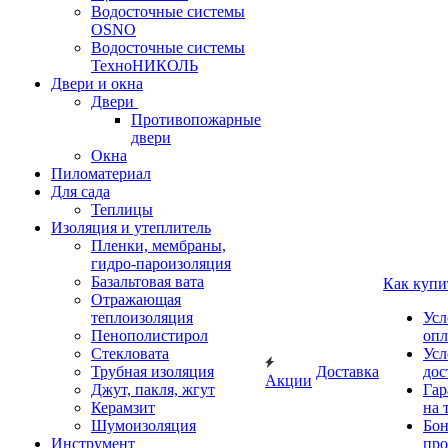
Водосточные системы
OSNO
Водосточные системы
ТехноНИКОЛЬ
Двери и окна
Двери
Противопожарные
двери
Окна
Пиломатериал
Для сада
Теплицы
Изоляция и утеплитель
Пленки, мембраны,
гидро-пароизоляция
Базальтовая вата
Как купи
Отражающая
теплоизоляция
Усл
Пенополистирол
опл
Стекловата
Усл
Трубная изоляция
Доставка
дос
Акции
Джут, пакля, жгут
Гар
Керамзит
на 
Шумоизоляция
Бон
Инструмент
про