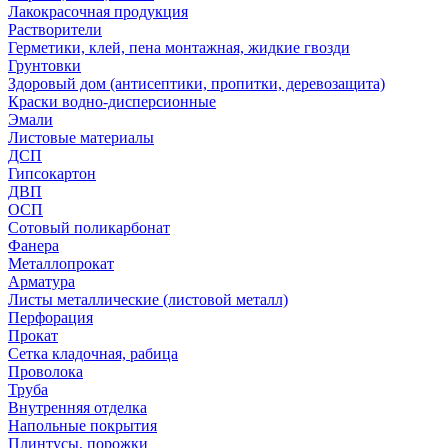
Лакокрасочная продукция
Растворители
Герметики, клей, пена монтажная, жидкие гвозди
Грунтовки
Здоровый дом (антисептики, пропитки, деревозащита)
Краски водно-дисперсионные
Эмали
Листовые материалы
ДСП
Гипсокартон
ДВП
ОСП
Сотовый поликарбонат
Фанера
Металлопрокат
Арматура
Листы металлические (листовой металл)
Перфорация
Прокат
Сетка кладочная, рабица
Проволока
Труба
Внутренняя отделка
Напольные покрытия
Плинтусы, порожки