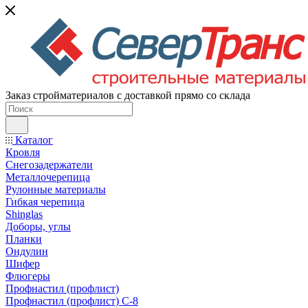
Заказ стройматериалов с доставкой прямо со склада
Каталог
Кровля
Снегозадержатели
Металлочерепица
Рулонные материалы
Гибкая черепица
Shinglas
Доборы, углы
Планки
Ондулин
Шифер
Флюгеры
Профнастил (профлист)
Профнастил (профлист) С-8