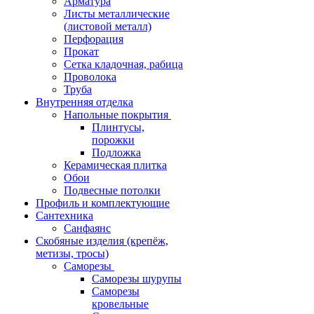
Арматура
Листы металлические
(листовой металл)
Перфорация
Прокат
Сетка кладочная, рабица
Проволока
Труба
Внутренняя отделка
Напольные покрытия
Плинтусы,
порожки
Подложка
Керамическая плитка
Обои
Подвесные потолки
Профиль и комплектующие
Сантехника
Санфаянс
Скобяные изделия (крепёж,
метизы, тросы)
Саморезы
Саморезы шурупы
Саморезы
кровельные