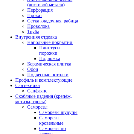
(листовой металл)
Перфорация
Прокат
Сетка кладочная, рабица
Проволока
Труба
Внутренняя отделка
Напольные покрытия
Плинтусы,
порожки
Подложка
Керамическая плитка
Обои
Подвесные потолки
Профиль и комплектующие
Сантехника
Санфаянс
Скобяные изделия (крепёж,
метизы, тросы)
Саморезы
Саморезы шурупы
Саморезы
кровельные
Саморезы по
дереву