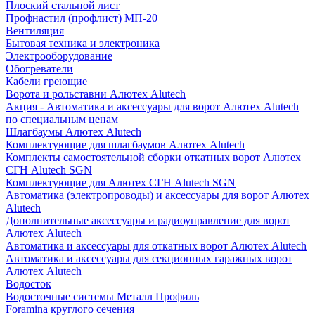
Плоский стальной лист
Профнастил (профлист) МП-20
Вентиляция
Бытовая техника и электроника
Электрооборудование
Обогреватели
Кабели греющие
Ворота и рольставни Алютех Alutech
Акция - Автоматика и аксессуары для ворот Алютех Alutech
по специальным ценам
Шлагбаумы Алютех Alutech
Комплектующие для шлагбаумов Алютех Alutech
Комплекты самостоятельной сборки откатных ворот Алютех
СГН Alutech SGN
Комплектующие для Алютех СГН Alutech SGN
Автоматика (электропроводы) и аксессуары для ворот Алютех
Alutech
Дополнительные аксессуары и радиоуправление для ворот
Алютех Alutech
Автоматика и аксессуары для откатных ворот Алютех Alutech
Автоматика и аксессуары для секционных гаражных ворот
Алютех Alutech
Водосток
Водосточные системы Металл Профиль
Foramina круглого сечения