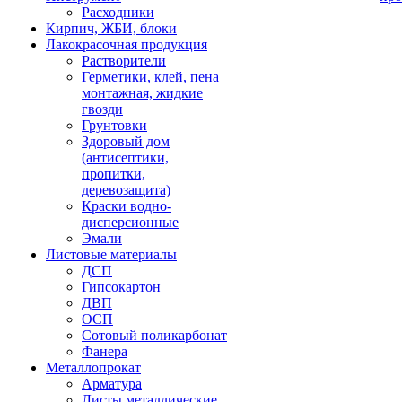
Расходники
Кирпич, ЖБИ, блоки
Лакокрасочная продукция
Растворители
Герметики, клей, пена
монтажная, жидкие
гвозди
Грунтовки
Здоровый дом
(антисептики,
пропитки,
деревозащита)
Краски водно-
дисперсионные
Эмали
Листовые материалы
ДСП
Гипсокартон
ДВП
ОСП
Сотовый поликарбонат
Фанера
Металлопрокат
Арматура
Листы металлические