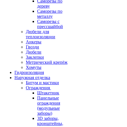
Саморезы по
дереву
Саморезы по
металлу
Саморезы с
прессшайбой
Дюбели для
теплоизоляции
Анкеры
Гвозди
Дюбели
Заклепки
Метрический крепёж
Хомуты
Гидроизоляция
Наружная отделка
Битум и мастики
Ограждения
Штакетник
Панельные
ограждения
(модульные
заборы)
3D заборы,
кронштейны,