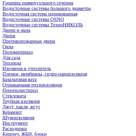
Foramina прямоугольного сечения
Водосточные системы большого диаметра
Водосточная система оцинкованная
Водосточные системы OSNO
Водосточные системы ТехноНИКОЛЬ
Двери и окна
Двери
Противопожарные двери
Окна
Пиломатериал
Для сада
Теплицы
Изоляция и утеплитель
Пленки, мембраны, гидро-пароизоляция
Базальтовая вата
Отражающая теплоизоляция
Пенополистирол
Стекловата
Трубная изоляция
Джут, пакля, жгут
Керамзит
Шумоизоляция
Инструмент
Расходники
Кирпич, ЖБИ, блоки