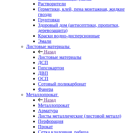
Растворители
Герметики, клей, пена монтажная, жидкие
гвозди
Грунтовки
Здоровый дом (антисептики, пропитки,
деревозащита)
Краски водно-дисперсионные
Эмали
Листовые материалы
Назад
Листовые материалы
ДСП
Гипсокартон
ДВП
ОСП
Сотовый поликарбонат
Фанера
Металлопрокат
Назад
Металлопрокат
Арматура
Листы металлические (листовой металл)
Перфорация
Прокат
Сетка кладочная, рабица