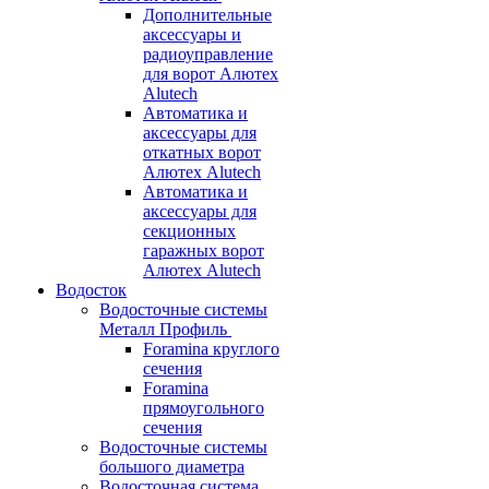
Дополнительные
аксессуары и
радиоуправление
для ворот Алютех
Alutech
Автоматика и
аксессуары для
откатных ворот
Алютех Alutech
Автоматика и
аксессуары для
секционных
гаражных ворот
Алютех Alutech
Водосток
Водосточные системы
Металл Профиль
Foramina круглого
сечения
Foramina
прямоугольного
сечения
Водосточные системы
большого диаметра
Водосточная система