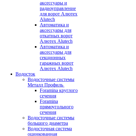
аксессуары и
радиоуправление
для ворот Алютех
Alutech
Автоматика и
аксессуары для
откатных ворот
Алютех Alutech
Автоматика и
аксессуары для
секционных
гаражных ворот
Алютех Alutech
Водосток
Водосточные системы
Металл Профиль
Foramina круглого
сечения
Foramina
прямоугольного
сечения
Водосточные системы
большого диаметра
Водосточная система
оцинкованная