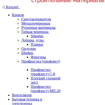
Каталог
Кровля
Снегозадержатели
Металлочерепица
Рулонные материалы
Гибкая черепица
Shinglas
Доборы, углы
Планки
Ондулин
Шифер
Флюгеры
Профнастил (профлист)
Профнастил
(профлист) С-8
Плоский стальной
лист
Профнастил
(профлист) МП-20
Вентиляция
Бытовая техника и
электроника