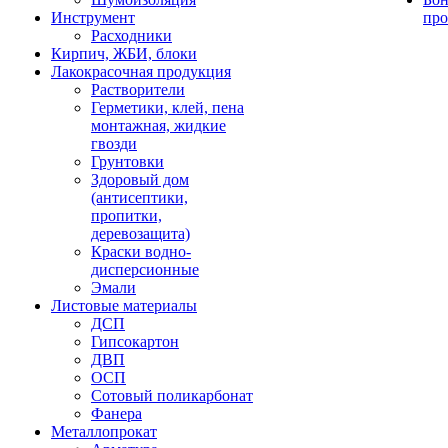
Инструмент
про
Расходники
Кирпич, ЖБИ, блоки
Лакокрасочная продукция
Растворители
Герметики, клей, пена
монтажная, жидкие
гвозди
Грунтовки
Здоровый дом
(антисептики,
пропитки,
деревозащита)
Краски водно-
дисперсионные
Эмали
Листовые материалы
ДСП
Гипсокартон
ДВП
ОСП
Сотовый поликарбонат
Фанера
Металлопрокат