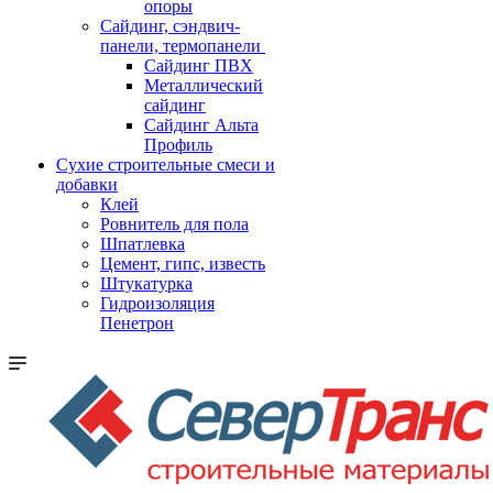
опоры
Cайдинг, сэндвич-
панели, термопанели
Сайдинг ПВХ
Металлический
сайдинг
Сайдинг Альта
Профиль
Сухие строительные смеси и
добавки
Клей
Ровнитель для пола
Шпатлевка
Цемент, гипс, известь
Штукатурка
Гидроизоляция
Пенетрон