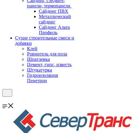
Cайдинг, сэндвич-
панели, термопанели
Сайдинг ПВХ
Металлический
сайдинг
Сайдинг Альта
Профиль
Сухие строительные смеси и
добавки
Клей
Ровнитель для пола
Шпатлевка
Цемент, гипс, известь
Штукатурка
Гидроизоляция
Пенетрон