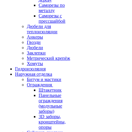
Саморезы по
металлу
Саморезы с
прессшайбой
Дюбели для
теплоизоляции
Анкеры
Гвозди
Дюбели
Заклепки
Метрический крепёж
Хомуты
Гидроизоляция
Наружная отделка
Битум и мастики
Ограждения
Штакетник
Панельные
ограждения
(модульные
заборы)
3D заборы,
кронштейны,
опоры