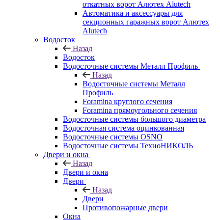
откатных ворот Алютех Alutech
Автоматика и аксессуары для
секционных гаражных ворот Алютех
Alutech
Водосток
Назад
Водосток
Водосточные системы Металл Профиль
Назад
Водосточные системы Металл
Профиль
Foramina круглого сечения
Foramina прямоугольного сечения
Водосточные системы большого диаметра
Водосточная система оцинкованная
Водосточные системы OSNO
Водосточные системы ТехноНИКОЛЬ
Двери и окна
Назад
Двери и окна
Двери
Назад
Двери
Противопожарные двери
Окна