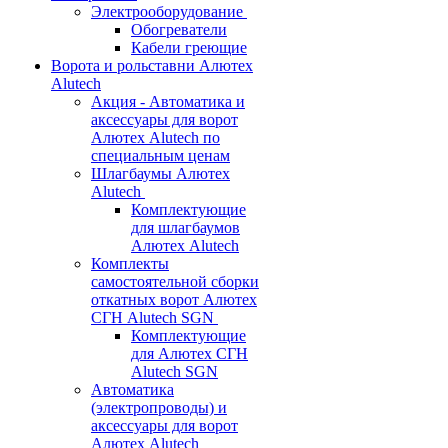
Электрооборудование
Обогреватели
Кабели греющие
Ворота и рольставни Алютех
Alutech
Акция - Автоматика и
аксессуары для ворот
Алютех Alutech по
специальным ценам
Шлагбаумы Алютех
Alutech
Комплектующие
для шлагбаумов
Алютех Alutech
Комплекты
самостоятельной сборки
откатных ворот Алютех
СГН Alutech SGN
Комплектующие
для Алютех СГН
Alutech SGN
Автоматика
(электропроводы) и
аксессуары для ворот
Алютех Alutech