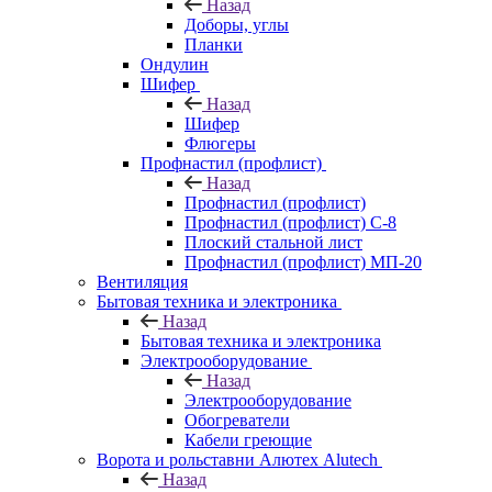
Назад
Доборы, углы
Планки
Ондулин
Шифер
Назад
Шифер
Флюгеры
Профнастил (профлист)
Назад
Профнастил (профлист)
Профнастил (профлист) С-8
Плоский стальной лист
Профнастил (профлист) МП-20
Вентиляция
Бытовая техника и электроника
Назад
Бытовая техника и электроника
Электрооборудование
Назад
Электрооборудование
Обогреватели
Кабели греющие
Ворота и рольставни Алютех Alutech
Назад