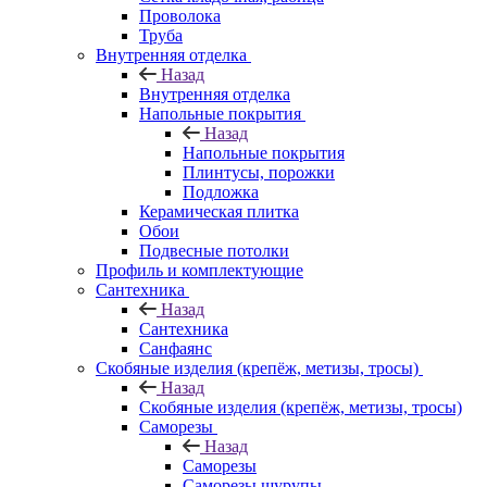
Проволока
Труба
Внутренняя отделка
Назад
Внутренняя отделка
Напольные покрытия
Назад
Напольные покрытия
Плинтусы, порожки
Подложка
Керамическая плитка
Обои
Подвесные потолки
Профиль и комплектующие
Сантехника
Назад
Сантехника
Санфаянс
Скобяные изделия (крепёж, метизы, тросы)
Назад
Скобяные изделия (крепёж, метизы, тросы)
Саморезы
Назад
Саморезы
Саморезы шурупы