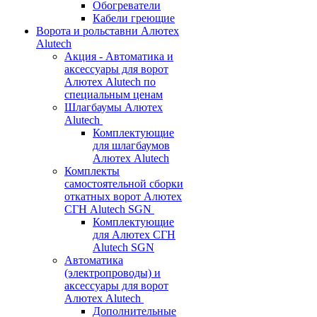
Обогреватели
Кабели греющие
Ворота и рольставни Алютех
Alutech
Акция - Автоматика и
аксессуары для ворот
Алютех Alutech по
специальным ценам
Шлагбаумы Алютех
Alutech
Комплектующие
для шлагбаумов
Алютех Alutech
Комплекты
самостоятельной сборки
откатных ворот Алютех
СГН Alutech SGN
Комплектующие
для Алютех СГН
Alutech SGN
Автоматика
(электропроводы) и
аксессуары для ворот
Алютех Alutech
Дополнительные