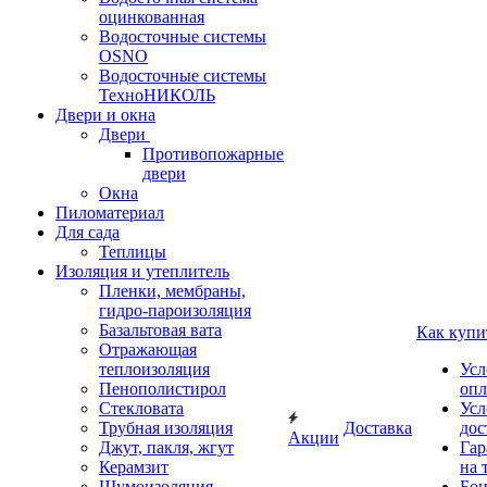
оцинкованная
Водосточные системы
OSNO
Водосточные системы
ТехноНИКОЛЬ
Двери и окна
Двери
Противопожарные
двери
Окна
Пиломатериал
Для сада
Теплицы
Изоляция и утеплитель
Пленки, мембраны,
гидро-пароизоляция
Базальтовая вата
Как купи
Отражающая
теплоизоляция
Усл
Пенополистирол
опл
Стекловата
Усл
Трубная изоляция
Доставка
дос
Акции
Джут, пакля, жгут
Гар
Керамзит
на 
Шумоизоляция
Бон