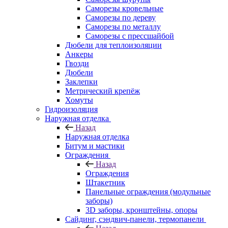
Саморезы кровельные
Саморезы по дереву
Саморезы по металлу
Саморезы с прессшайбой
Дюбели для теплоизоляции
Анкеры
Гвозди
Дюбели
Заклепки
Метрический крепёж
Хомуты
Гидроизоляция
Наружная отделка
Назад
Наружная отделка
Битум и мастики
Ограждения
Назад
Ограждения
Штакетник
Панельные ограждения (модульные
заборы)
3D заборы, кронштейны, опоры
Cайдинг, сэндвич-панели, термопанели