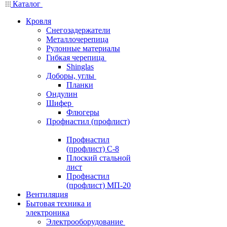
Каталог
Кровля
Снегозадержатели
Металлочерепица
Рулонные материалы
Гибкая черепица
Shinglas
Доборы, углы
Планки
Ондулин
Шифер
Флюгеры
Профнастил (профлист)
Профнастил
(профлист) С-8
Плоский стальной
лист
Профнастил
(профлист) МП-20
Вентиляция
Бытовая техника и
электроника
Электрооборудование