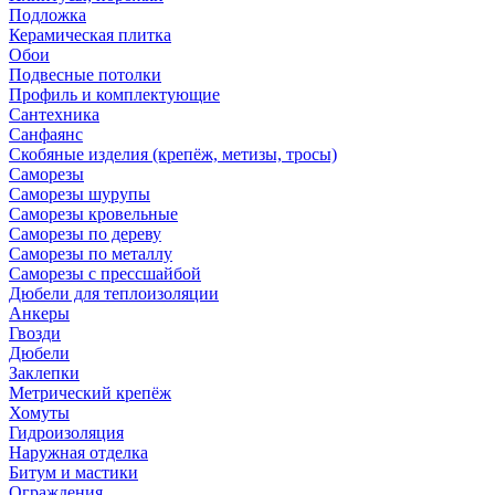
Подложка
Керамическая плитка
Обои
Подвесные потолки
Профиль и комплектующие
Сантехника
Санфаянс
Скобяные изделия (крепёж, метизы, тросы)
Саморезы
Саморезы шурупы
Саморезы кровельные
Саморезы по дереву
Саморезы по металлу
Саморезы с прессшайбой
Дюбели для теплоизоляции
Анкеры
Гвозди
Дюбели
Заклепки
Метрический крепёж
Хомуты
Гидроизоляция
Наружная отделка
Битум и мастики
Ограждения