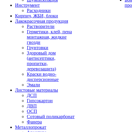
Инструмент
про
Расходники
Кирпич, ЖБИ, блоки
Лакокрасочная продукция
Растворители
Герметики, клей, пена
монтажная, жидкие
гвозди
Грунтовки
Здоровый дом
(антисептики,
пропитки,
деревозащита)
Краски водно-
дисперсионные
Эмали
Листовые материалы
ДСП
Гипсокартон
ДВП
ОСП
Сотовый поликарбонат
Фанера
Металлопрокат