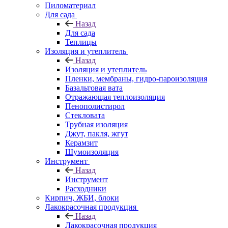
Пиломатериал
Для сада
Назад
Для сада
Теплицы
Изоляция и утеплитель
Назад
Изоляция и утеплитель
Пленки, мембраны, гидро-пароизоляция
Базальтовая вата
Отражающая теплоизоляция
Пенополистирол
Стекловата
Трубная изоляция
Джут, пакля, жгут
Керамзит
Шумоизоляция
Инструмент
Назад
Инструмент
Расходники
Кирпич, ЖБИ, блоки
Лакокрасочная продукция
Назад
Лакокрасочная продукция