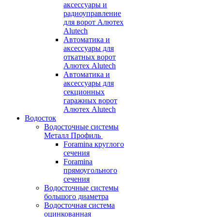
аксессуары и
радиоуправление
для ворот Алютех
Alutech
Автоматика и
аксессуары для
откатных ворот
Алютех Alutech
Автоматика и
аксессуары для
секционных
гаражных ворот
Алютех Alutech
Водосток
Водосточные системы
Металл Профиль
Foramina круглого
сечения
Foramina
прямоугольного
сечения
Водосточные системы
большого диаметра
Водосточная система
оцинкованная