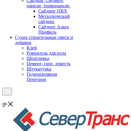
Cайдинг, сэндвич-
панели, термопанели
Сайдинг ПВХ
Металлический
сайдинг
Сайдинг Альта
Профиль
Сухие строительные смеси и
добавки
Клей
Ровнитель для пола
Шпатлевка
Цемент, гипс, известь
Штукатурка
Гидроизоляция
Пенетрон