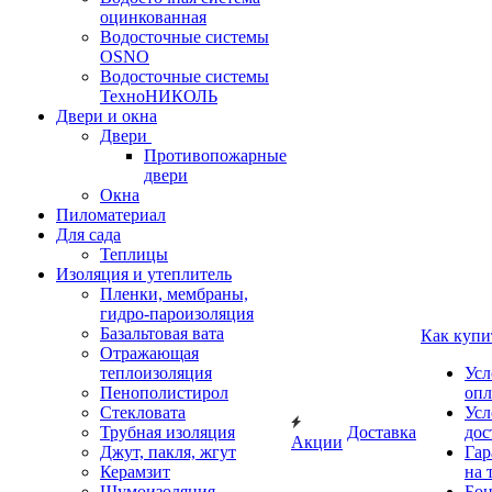
оцинкованная
Водосточные системы
OSNO
Водосточные системы
ТехноНИКОЛЬ
Двери и окна
Двери
Противопожарные
двери
Окна
Пиломатериал
Для сада
Теплицы
Изоляция и утеплитель
Пленки, мембраны,
гидро-пароизоляция
Базальтовая вата
Как купи
Отражающая
теплоизоляция
Усл
Пенополистирол
опл
Стекловата
Усл
Трубная изоляция
Доставка
дос
Акции
Джут, пакля, жгут
Гар
Керамзит
на 
Шумоизоляция
Бон