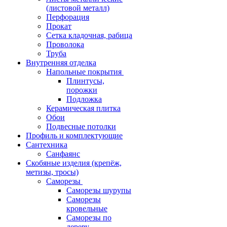
(листовой металл)
Перфорация
Прокат
Сетка кладочная, рабица
Проволока
Труба
Внутренняя отделка
Напольные покрытия
Плинтусы,
порожки
Подложка
Керамическая плитка
Обои
Подвесные потолки
Профиль и комплектующие
Сантехника
Санфаянс
Скобяные изделия (крепёж,
метизы, тросы)
Саморезы
Саморезы шурупы
Саморезы
кровельные
Саморезы по
дереву