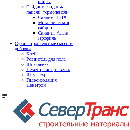
опоры
Cайдинг, сэндвич-
панели, термопанели
Сайдинг ПВХ
Металлический
сайдинг
Сайдинг Альта
Профиль
Сухие строительные смеси и
добавки
Клей
Ровнитель для пола
Шпатлевка
Цемент, гипс, известь
Штукатурка
Гидроизоляция
Пенетрон