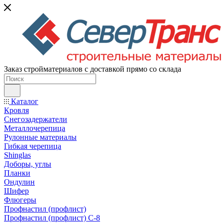
Заказ стройматериалов с доставкой прямо со склада
Каталог
Кровля
Снегозадержатели
Металлочерепица
Рулонные материалы
Гибкая черепица
Shinglas
Доборы, углы
Планки
Ондулин
Шифер
Флюгеры
Профнастил (профлист)
Профнастил (профлист) С-8