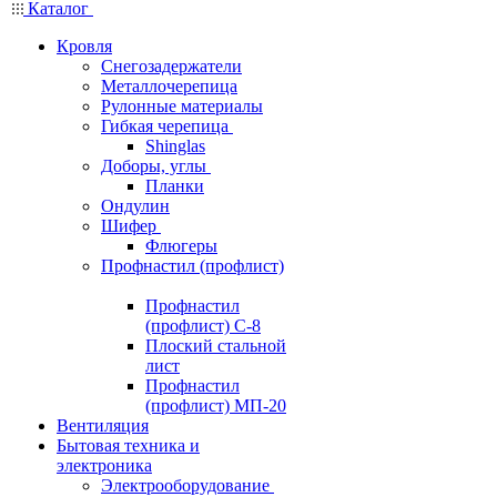
Каталог
Кровля
Снегозадержатели
Металлочерепица
Рулонные материалы
Гибкая черепица
Shinglas
Доборы, углы
Планки
Ондулин
Шифер
Флюгеры
Профнастил (профлист)
Профнастил
(профлист) С-8
Плоский стальной
лист
Профнастил
(профлист) МП-20
Вентиляция
Бытовая техника и
электроника
Электрооборудование