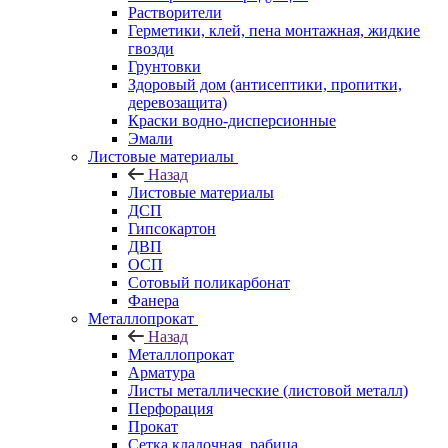
Растворители
Герметики, клей, пена монтажная, жидкие
гвозди
Грунтовки
Здоровый дом (антисептики, пропитки,
деревозащита)
Краски водно-дисперсионные
Эмали
Листовые материалы
Назад
Листовые материалы
ДСП
Гипсокартон
ДВП
ОСП
Сотовый поликарбонат
Фанера
Металлопрокат
Назад
Металлопрокат
Арматура
Листы металлические (листовой металл)
Перфорация
Прокат
Сетка кладочная, рабица