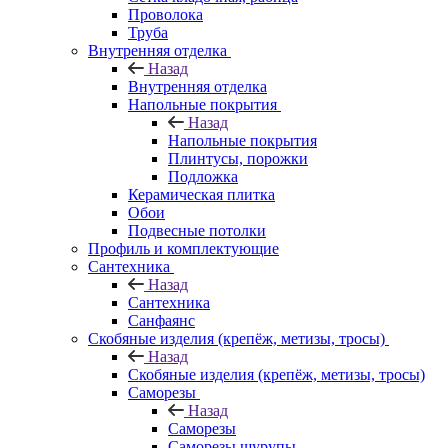
Проволока
Труба
Внутренняя отделка
Назад
Внутренняя отделка
Напольные покрытия
Назад
Напольные покрытия
Плинтусы, порожки
Подложка
Керамическая плитка
Обои
Подвесные потолки
Профиль и комплектующие
Сантехника
Назад
Сантехника
Санфаянс
Скобяные изделия (крепёж, метизы, тросы)
Назад
Скобяные изделия (крепёж, метизы, тросы)
Саморезы
Назад
Саморезы
Саморезы шурупы