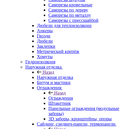
Саморезы кровельные
Саморезы по дереву
Саморезы по металлу
Саморезы с прессшайбой
Дюбели для теплоизоляции
Анкеры
Гвозди
Дюбели
Заклепки
Метрический крепёж
Хомуты
Гидроизоляция
Наружная отделка
Назад
Наружная отделка
Битум и мастики
Ограждения
Назад
Ограждения
Штакетник
Панельные ограждения (модульные
заборы)
3D заборы, кронштейны, опоры
Cайдинг, сэндвич-панели, термопанели