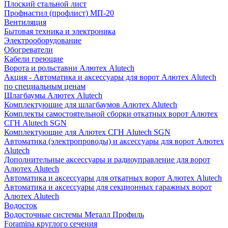
Плоский стальной лист
Профнастил (профлист) МП-20
Вентиляция
Бытовая техника и электроника
Электрооборудование
Обогреватели
Кабели греющие
Ворота и рольставни Алютех Alutech
Акция - Автоматика и аксессуары для ворот Алютех Alutech
по специальным ценам
Шлагбаумы Алютех Alutech
Комплектующие для шлагбаумов Алютех Alutech
Комплекты самостоятельной сборки откатных ворот Алютех
СГН Alutech SGN
Комплектующие для Алютех СГН Alutech SGN
Автоматика (электропроводы) и аксессуары для ворот Алютех
Alutech
Дополнительные аксессуары и радиоуправление для ворот
Алютех Alutech
Автоматика и аксессуары для откатных ворот Алютех Alutech
Автоматика и аксессуары для секционных гаражных ворот
Алютех Alutech
Водосток
Водосточные системы Металл Профиль
Foramina круглого сечения