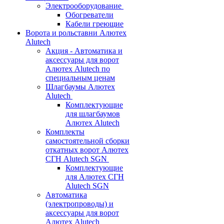
Электрооборудование
Обогреватели
Кабели греющие
Ворота и рольставни Алютех
Alutech
Акция - Автоматика и
аксессуары для ворот
Алютех Alutech по
специальным ценам
Шлагбаумы Алютех
Alutech
Комплектующие
для шлагбаумов
Алютех Alutech
Комплекты
самостоятельной сборки
откатных ворот Алютех
СГН Alutech SGN
Комплектующие
для Алютех СГН
Alutech SGN
Автоматика
(электропроводы) и
аксессуары для ворот
Алютех Alutech