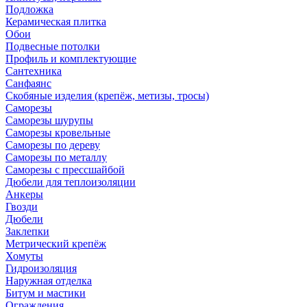
Подложка
Керамическая плитка
Обои
Подвесные потолки
Профиль и комплектующие
Сантехника
Санфаянс
Скобяные изделия (крепёж, метизы, тросы)
Саморезы
Саморезы шурупы
Саморезы кровельные
Саморезы по дереву
Саморезы по металлу
Саморезы с прессшайбой
Дюбели для теплоизоляции
Анкеры
Гвозди
Дюбели
Заклепки
Метрический крепёж
Хомуты
Гидроизоляция
Наружная отделка
Битум и мастики
Ограждения