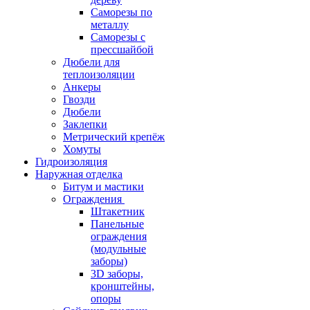
Саморезы по
металлу
Саморезы с
прессшайбой
Дюбели для
теплоизоляции
Анкеры
Гвозди
Дюбели
Заклепки
Метрический крепёж
Хомуты
Гидроизоляция
Наружная отделка
Битум и мастики
Ограждения
Штакетник
Панельные
ограждения
(модульные
заборы)
3D заборы,
кронштейны,
опоры