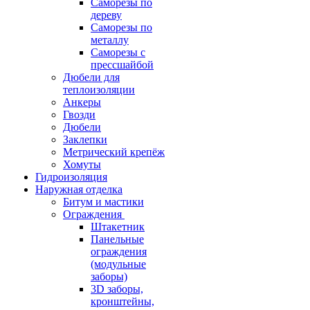
Саморезы по
дереву
Саморезы по
металлу
Саморезы с
прессшайбой
Дюбели для
теплоизоляции
Анкеры
Гвозди
Дюбели
Заклепки
Метрический крепёж
Хомуты
Гидроизоляция
Наружная отделка
Битум и мастики
Ограждения
Штакетник
Панельные
ограждения
(модульные
заборы)
3D заборы,
кронштейны,