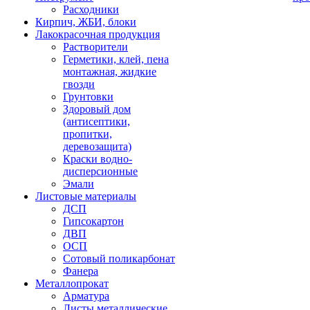
Расходники
Кирпич, ЖБИ, блоки
Лакокрасочная продукция
Растворители
Герметики, клей, пена
монтажная, жидкие
гвозди
Грунтовки
Здоровый дом
(антисептики,
пропитки,
деревозащита)
Краски водно-
дисперсионные
Эмали
Листовые материалы
ДСП
Гипсокартон
ДВП
ОСП
Сотовый поликарбонат
Фанера
Металлопрокат
Арматура
Листы металлические