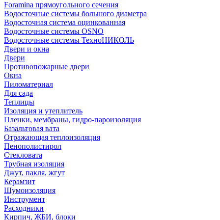
Foramina прямоугольного сечения
Водосточные системы большого диаметра
Водосточная система оцинкованная
Водосточные системы OSNO
Водосточные системы ТехноНИКОЛЬ
Двери и окна
Двери
Противопожарные двери
Окна
Пиломатериал
Для сада
Теплицы
Изоляция и утеплитель
Пленки, мембраны, гидро-пароизоляция
Базальтовая вата
Отражающая теплоизоляция
Пенополистирол
Стекловата
Трубная изоляция
Джут, пакля, жгут
Керамзит
Шумоизоляция
Инструмент
Расходники
Кирпич, ЖБИ, блоки