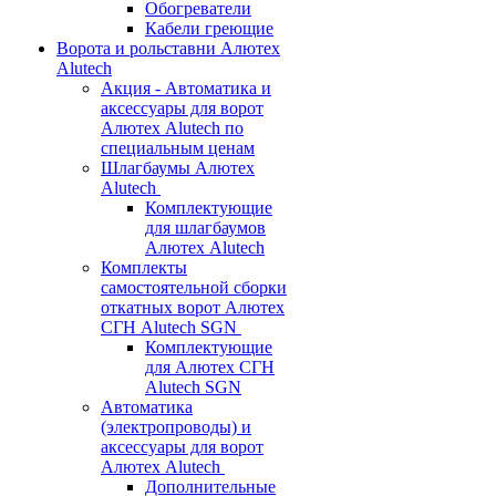
Обогреватели
Кабели греющие
Ворота и рольставни Алютех
Alutech
Акция - Автоматика и
аксессуары для ворот
Алютех Alutech по
специальным ценам
Шлагбаумы Алютех
Alutech
Комплектующие
для шлагбаумов
Алютех Alutech
Комплекты
самостоятельной сборки
откатных ворот Алютех
СГН Alutech SGN
Комплектующие
для Алютех СГН
Alutech SGN
Автоматика
(электропроводы) и
аксессуары для ворот
Алютех Alutech
Дополнительные