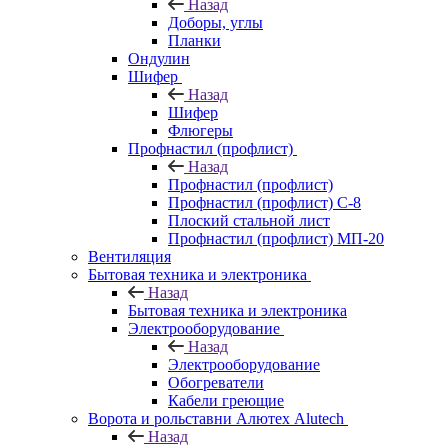
Назад
Доборы, углы
Планки
Ондулин
Шифер
Назад
Шифер
Флюгеры
Профнастил (профлист)
Назад
Профнастил (профлист)
Профнастил (профлист) С-8
Плоский стальной лист
Профнастил (профлист) МП-20
Вентиляция
Бытовая техника и электроника
Назад
Бытовая техника и электроника
Электрооборудование
Назад
Электрооборудование
Обогреватели
Кабели греющие
Ворота и рольставни Алютех Alutech
Назад