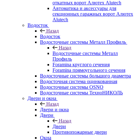
откатных ворот Алютех Alutech
Автоматика и аксессуары для
секционных гаражных ворот Алютех
Alutech
Водосток
Назад
Водосток
Водосточные системы Металл Профиль
Назад
Водосточные системы Металл
Профиль
Foramina круглого сечения
Foramina прямоугольного сечения
Водосточные системы большого диаметра
Водосточная система оцинкованная
Водосточные системы OSNO
Водосточные системы ТехноНИКОЛЬ
Двери и окна
Назад
Двери и окна
Двери
Назад
Двери
Противопожарные двери
Окна