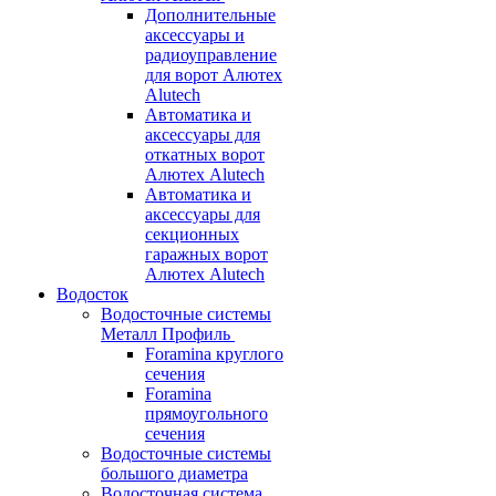
Дополнительные
аксессуары и
радиоуправление
для ворот Алютех
Alutech
Автоматика и
аксессуары для
откатных ворот
Алютех Alutech
Автоматика и
аксессуары для
секционных
гаражных ворот
Алютех Alutech
Водосток
Водосточные системы
Металл Профиль
Foramina круглого
сечения
Foramina
прямоугольного
сечения
Водосточные системы
большого диаметра
Водосточная система