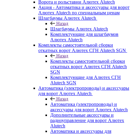
Ворота и рольставни Алютех Alutech
Акция - Автоматика и аксессуары для ворот
Алютех Alutech по специальным ценам
Шлагбаумы Алютех Alutech
Назад
Шлагбаумы Алютех Alutech
Комплектующие для шлагбаумов
Алютех Alutech
Комплекты самостоятельной сборки
откатных ворот Алютех СГН Alutech SGN
Назад
Комплекты самостоятельной сборки
откатных ворот Алютех СГН Alutech
SGN
Комплектующие для Алютех СГН
Alutech SGN
Автоматика (электропроводы) и аксессуары
для ворот Алютех Alutech
Назад
Автоматика (электропроводы) и
аксессуары для ворот Алютех Alutech
Дополнительные аксессуары и
радиоуправление для ворот Алютех
Alutech
Автоматика и аксессуары для