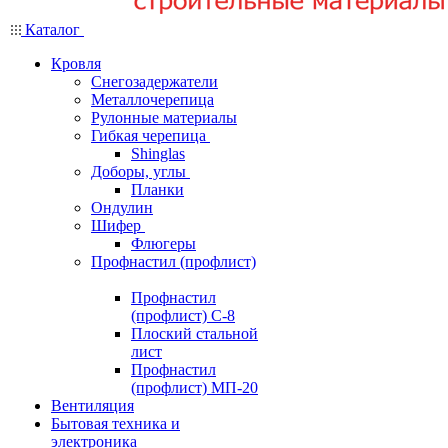
Каталог
Кровля
Снегозадержатели
Металлочерепица
Рулонные материалы
Гибкая черепица
Shinglas
Доборы, углы
Планки
Ондулин
Шифер
Флюгеры
Профнастил (профлист)
Профнастил
(профлист) С-8
Плоский стальной
лист
Профнастил
(профлист) МП-20
Вентиляция
Бытовая техника и
электроника