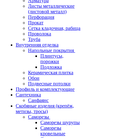
Арматура
Листы металлические
(листовой металл)
Перфорация
Прокат
Сетка кладочная, рабица
Проволока
Труба
Внутренняя отделка
Напольные покрытия
Плинтусы,
порожки
Подложка
Керамическая плитка
Обои
Подвесные потолки
Профиль и комплектующие
Сантехника
Санфаянс
Скобяные изделия (крепёж,
метизы, тросы)
Саморезы
Саморезы шурупы
Саморезы
кровельные