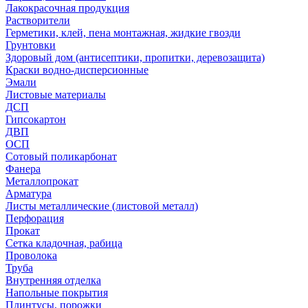
Лакокрасочная продукция
Растворители
Герметики, клей, пена монтажная, жидкие гвозди
Грунтовки
Здоровый дом (антисептики, пропитки, деревозащита)
Краски водно-дисперсионные
Эмали
Листовые материалы
ДСП
Гипсокартон
ДВП
ОСП
Сотовый поликарбонат
Фанера
Металлопрокат
Арматура
Листы металлические (листовой металл)
Перфорация
Прокат
Сетка кладочная, рабица
Проволока
Труба
Внутренняя отделка
Напольные покрытия
Плинтусы, порожки