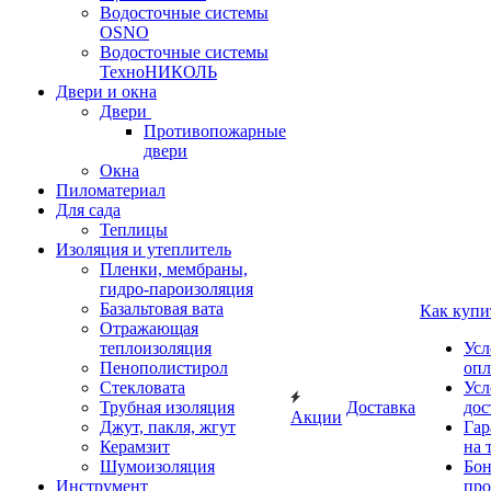
Водосточные системы
OSNO
Водосточные системы
ТехноНИКОЛЬ
Двери и окна
Двери
Противопожарные
двери
Окна
Пиломатериал
Для сада
Теплицы
Изоляция и утеплитель
Пленки, мембраны,
гидро-пароизоляция
Базальтовая вата
Как купи
Отражающая
теплоизоляция
Усл
Пенополистирол
опл
Стекловата
Усл
Трубная изоляция
Доставка
дос
Акции
Джут, пакля, жгут
Гар
Керамзит
на 
Шумоизоляция
Бон
Инструмент
про