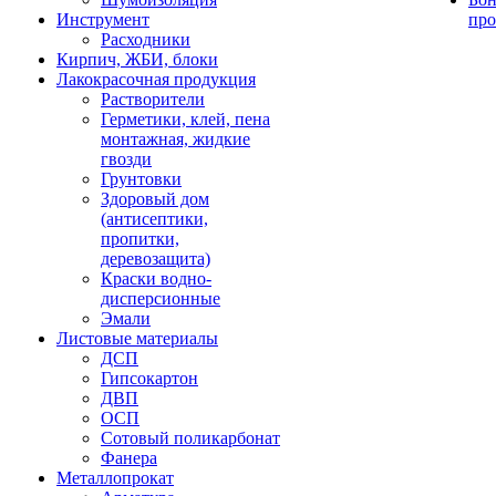
Инструмент
про
Расходники
Кирпич, ЖБИ, блоки
Лакокрасочная продукция
Растворители
Герметики, клей, пена
монтажная, жидкие
гвозди
Грунтовки
Здоровый дом
(антисептики,
пропитки,
деревозащита)
Краски водно-
дисперсионные
Эмали
Листовые материалы
ДСП
Гипсокартон
ДВП
ОСП
Сотовый поликарбонат
Фанера
Металлопрокат