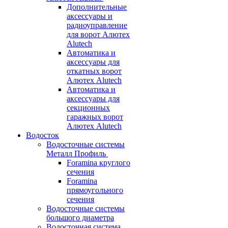
Дополнительные
аксессуары и
радиоуправление
для ворот Алютех
Alutech
Автоматика и
аксессуары для
откатных ворот
Алютех Alutech
Автоматика и
аксессуары для
секционных
гаражных ворот
Алютех Alutech
Водосток
Водосточные системы
Металл Профиль
Foramina круглого
сечения
Foramina
прямоугольного
сечения
Водосточные системы
большого диаметра
Водосточная система