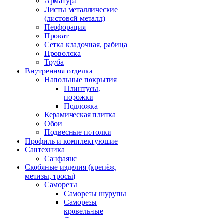
Арматура
Листы металлические
(листовой металл)
Перфорация
Прокат
Сетка кладочная, рабица
Проволока
Труба
Внутренняя отделка
Напольные покрытия
Плинтусы,
порожки
Подложка
Керамическая плитка
Обои
Подвесные потолки
Профиль и комплектующие
Сантехника
Санфаянс
Скобяные изделия (крепёж,
метизы, тросы)
Саморезы
Саморезы шурупы
Саморезы
кровельные