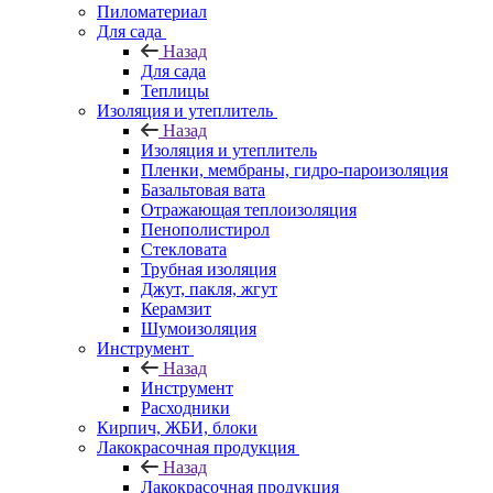
Пиломатериал
Для сада
Назад
Для сада
Теплицы
Изоляция и утеплитель
Назад
Изоляция и утеплитель
Пленки, мембраны, гидро-пароизоляция
Базальтовая вата
Отражающая теплоизоляция
Пенополистирол
Стекловата
Трубная изоляция
Джут, пакля, жгут
Керамзит
Шумоизоляция
Инструмент
Назад
Инструмент
Расходники
Кирпич, ЖБИ, блоки
Лакокрасочная продукция
Назад
Лакокрасочная продукция