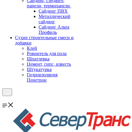
Cайдинг, сэндвич-
панели, термопанели
Сайдинг ПВХ
Металлический
сайдинг
Сайдинг Альта
Профиль
Сухие строительные смеси и
добавки
Клей
Ровнитель для пола
Шпатлевка
Цемент, гипс, известь
Штукатурка
Гидроизоляция
Пенетрон