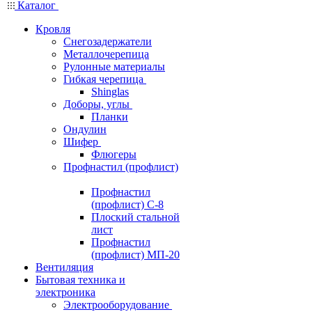
Каталог
Кровля
Снегозадержатели
Металлочерепица
Рулонные материалы
Гибкая черепица
Shinglas
Доборы, углы
Планки
Ондулин
Шифер
Флюгеры
Профнастил (профлист)
Профнастил
(профлист) С-8
Плоский стальной
лист
Профнастил
(профлист) МП-20
Вентиляция
Бытовая техника и
электроника
Электрооборудование