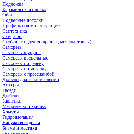
Подложка
Керамическая плитка
Обои
Подвесные потолки
Профиль и комплектующие
Сантехника
Санфаянс
Скобяные изделия (крепёж, метизы, тросы)
Саморезы
Саморезы шурупы
Саморезы кровельные
Саморезы по дереву
Саморезы по металлу
Саморезы с прессшайбой
Дюбели для теплоизоляции
Анкеры
Гвозди
Дюбели
Заклепки
Метрический крепёж
Хомуты
Гидроизоляция
Наружная отделка
Битум и мастики
Ограждения