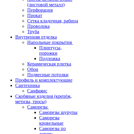
(листовой металл)
Перфорация
Прокат
Сетка кладочная, рабица
Проволока
Труба
Внутренняя отделка
Напольные покрытия
Плинтусы,
порожки
Подложка
Керамическая плитка
Обои
Подвесные потолки
Профиль и комплектующие
Сантехника
Санфаянс
Скобяные изделия (крепёж,
метизы, тросы)
Саморезы
Саморезы шурупы
Саморезы
кровельные
Саморезы по
дереву