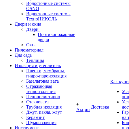
Водосточные системы
OSNO
Водосточные системы
ТехноНИКОЛЬ
Двери и окна
Двери
Противопожарные
двери
Окна
Пиломатериал
Для сада
Теплицы
Изоляция и утеплитель
Пленки, мембраны,
гидро-пароизоляция
Базальтовая вата
Как купи
Отражающая
теплоизоляция
Усл
Пенополистирол
опл
Стекловата
Усл
Трубная изоляция
Доставка
дос
Акции
Джут, пакля, жгут
Гар
Керамзит
на 
Шумоизоляция
Бон
Инструмент
про