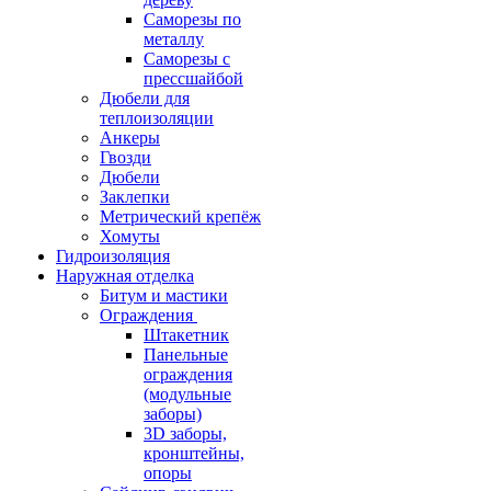
Саморезы по
металлу
Саморезы с
прессшайбой
Дюбели для
теплоизоляции
Анкеры
Гвозди
Дюбели
Заклепки
Метрический крепёж
Хомуты
Гидроизоляция
Наружная отделка
Битум и мастики
Ограждения
Штакетник
Панельные
ограждения
(модульные
заборы)
3D заборы,
кронштейны,
опоры