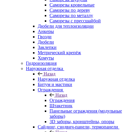
Саморезы кровельные
Саморезы по дереву
Саморезы по металлу
Саморезы с прессшайбой
Дюбели для теплоизоляции
Анкеры
Гвозди
Дюбели
Заклепки
Метрический крепёж
Хомуты
Гидроизоляция
Наружная отделка
Назад
Наружная отделка
Битум и мастики
Ограждения
Назад
Ограждения
Штакетник
Панельные ограждения (модульные
заборы)
3D заборы, кронштейны, опоры
Cайдинг, сэндвич-панели, термопанели