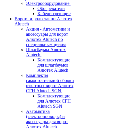
Электрооборудование
Обогреватели
Кабели греющие
Ворота и рольставни Алютех
Alutech
Акция - Автоматика и
аксессуары для ворот
Алютех Alutech по
специальным ценам
Шлагбаумы Алютех
Alutech
Комплектующие
для шлагбаумов
Алютех Alutech
Комплекты
самостоятельной сборки
откатных ворот Алютех
СГН Alutech SGN
Комплектующие
для Алютех СГН
Alutech SGN
Автоматика
(электропроводы) и
аксессуары для ворот
Алютех Alutech