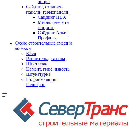
опоры
Cайдинг, сэндвич-
панели, термопанели
Сайдинг ПВХ
Металлический
сайдинг
Сайдинг Альта
Профиль
Сухие строительные смеси и
добавки
Клей
Ровнитель для пола
Шпатлевка
Цемент, гипс, известь
Штукатурка
Гидроизоляция
Пенетрон