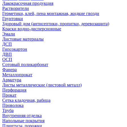
Лакокрасочная продукция
Растворители
Герметики, клей, пена монтажная, жидкие гвозди
Грунтовки
Здоровый дом (антисептики, пропитки, деревозащита)
Краски водно-дисперсионные
Эмали
Листовые материалы
ДСП
Гипсокартон
ДВП
ОСП
Сотовый поликарбонат
Фанера
Металлопрокат
Арматура
Листы металлические (листовой металл)
Перфорация
Прокат
Сетка кладочная, рабица
Проволока
Труба
Внутренняя отделка
Напольные покрытия
Плинтусы, порожки