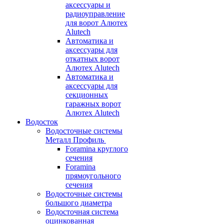
аксессуары и
радиоуправление
для ворот Алютех
Alutech
Автоматика и
аксессуары для
откатных ворот
Алютех Alutech
Автоматика и
аксессуары для
секционных
гаражных ворот
Алютех Alutech
Водосток
Водосточные системы
Металл Профиль
Foramina круглого
сечения
Foramina
прямоугольного
сечения
Водосточные системы
большого диаметра
Водосточная система
оцинкованная