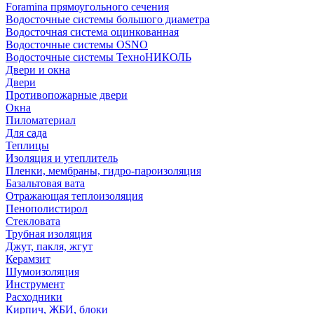
Foramina прямоугольного сечения
Водосточные системы большого диаметра
Водосточная система оцинкованная
Водосточные системы OSNO
Водосточные системы ТехноНИКОЛЬ
Двери и окна
Двери
Противопожарные двери
Окна
Пиломатериал
Для сада
Теплицы
Изоляция и утеплитель
Пленки, мембраны, гидро-пароизоляция
Базальтовая вата
Отражающая теплоизоляция
Пенополистирол
Стекловата
Трубная изоляция
Джут, пакля, жгут
Керамзит
Шумоизоляция
Инструмент
Расходники
Кирпич, ЖБИ, блоки