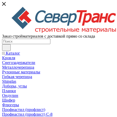
Заказ стройматериалов с доставкой прямо со склада
Каталог
Кровля
Снегозадержатели
Металлочерепица
Рулонные материалы
Гибкая черепица
Shinglas
Доборы, углы
Планки
Ондулин
Шифер
Флюгеры
Профнастил (профлист)
Профнастил (профлист) С-8