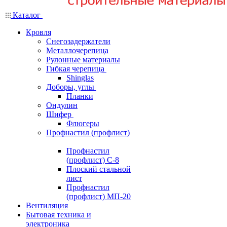
Каталог
Кровля
Снегозадержатели
Металлочерепица
Рулонные материалы
Гибкая черепица
Shinglas
Доборы, углы
Планки
Ондулин
Шифер
Флюгеры
Профнастил (профлист)
Профнастил
(профлист) С-8
Плоский стальной
лист
Профнастил
(профлист) МП-20
Вентиляция
Бытовая техника и
электроника