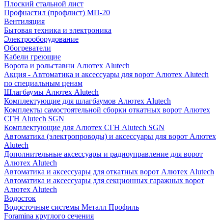
Плоский стальной лист
Профнастил (профлист) МП-20
Вентиляция
Бытовая техника и электроника
Электрооборудование
Обогреватели
Кабели греющие
Ворота и рольставни Алютех Alutech
Акция - Автоматика и аксессуары для ворот Алютех Alutech
по специальным ценам
Шлагбаумы Алютех Alutech
Комплектующие для шлагбаумов Алютех Alutech
Комплекты самостоятельной сборки откатных ворот Алютех
СГН Alutech SGN
Комплектующие для Алютех СГН Alutech SGN
Автоматика (электропроводы) и аксессуары для ворот Алютех
Alutech
Дополнительные аксессуары и радиоуправление для ворот
Алютех Alutech
Автоматика и аксессуары для откатных ворот Алютех Alutech
Автоматика и аксессуары для секционных гаражных ворот
Алютех Alutech
Водосток
Водосточные системы Металл Профиль
Foramina круглого сечения