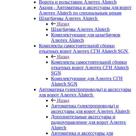
Ворота и рольставни Алютех Alutech
Акция - Автоматика и аксессуары для ворот
Алютех Alutech по специальным ценам
Шлагбаумы Алютех Alutech
Назад
Шлагбаумы Алютех Alutech
Комплектующие для шлагбаумов
Алютех Alutech
Комплекты самостоятельной сборки
откатных ворот Алютех СГН Alutech SGN
Назад
Комплекты самостоятельной сборки
откатных ворот Алютех СГН Alutech
SGN
Комплектующие для Алютех СГН
Alutech SGN
Автоматика (электропроводы) и аксессуары
для ворот Алютех Alutech
Назад
Автоматика (электропроводы) и
аксессуары для ворот Алютех Alutech
Дополнительные аксессуары и
радиоуправление для ворот Алютех
Alutech
Автоматика и аксессуары для