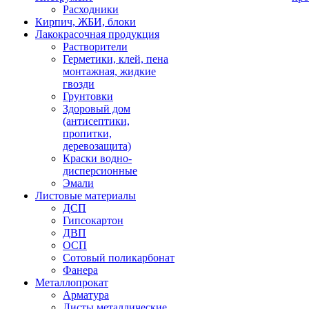
Расходники
Кирпич, ЖБИ, блоки
Лакокрасочная продукция
Растворители
Герметики, клей, пена
монтажная, жидкие
гвозди
Грунтовки
Здоровый дом
(антисептики,
пропитки,
деревозащита)
Краски водно-
дисперсионные
Эмали
Листовые материалы
ДСП
Гипсокартон
ДВП
ОСП
Сотовый поликарбонат
Фанера
Металлопрокат
Арматура
Листы металлические