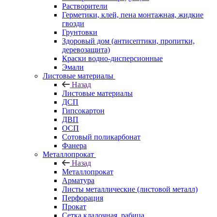
Растворители
Герметики, клей, пена монтажная, жидкие
гвозди
Грунтовки
Здоровый дом (антисептики, пропитки,
деревозащита)
Краски водно-дисперсионные
Эмали
Листовые материалы
Назад
Листовые материалы
ДСП
Гипсокартон
ДВП
ОСП
Сотовый поликарбонат
Фанера
Металлопрокат
Назад
Металлопрокат
Арматура
Листы металлические (листовой металл)
Перфорация
Прокат
Сетка кладочная, рабица