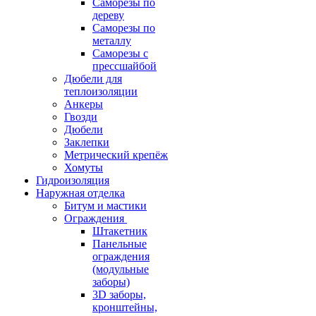
Саморезы по
дереву
Саморезы по
металлу
Саморезы с
прессшайбой
Дюбели для
теплоизоляции
Анкеры
Гвозди
Дюбели
Заклепки
Метрический крепёж
Хомуты
Гидроизоляция
Наружная отделка
Битум и мастики
Ограждения
Штакетник
Панельные
ограждения
(модульные
заборы)
3D заборы,
кронштейны,