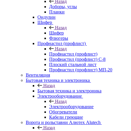
Назад
Доборы, углы
Планки
Ондулин
Шифер
Назад
Шифер
Флюгеры
Профнастил (профлист)
Назад
Профнастил (профлист)
Профнастил (профлист) С-8
Плоский стальной лист
Профнастил (профлист) МП-20
Вентиляция
Бытовая техника и электроника
Назад
Бытовая техника и электроника
Электрооборудование
Назад
Электрооборудование
Обогреватели
Кабели греющие
Ворота и рольставни Алютех Alutech
Назад