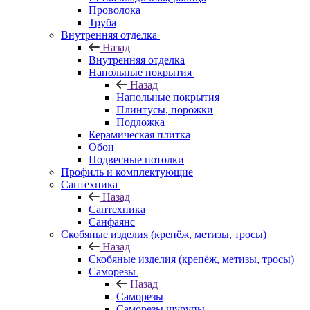
Проволока
Труба
Внутренняя отделка
Назад
Внутренняя отделка
Напольные покрытия
Назад
Напольные покрытия
Плинтусы, порожки
Подложка
Керамическая плитка
Обои
Подвесные потолки
Профиль и комплектующие
Сантехника
Назад
Сантехника
Санфаянс
Скобяные изделия (крепёж, метизы, тросы)
Назад
Скобяные изделия (крепёж, метизы, тросы)
Саморезы
Назад
Саморезы
Саморезы шурупы