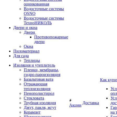
оцинкованная
Водосточные системы
OSNO
Водосточные системы
ТехноНИКОЛЬ
Двери и окна
Двери
Противопожарные
двери
Окна
Пиломатериал
Для сада
Теплицы
Изоляция и утеплитель
Пленки, мембраны,
гидро-пароизоляция
Базальтовая вата
Как купи
Отражающая
теплоизоляция
Усл
Пенополистирол
опл
Стекловата
Усл
Трубная изоляция
Доставка
дос
Акции
Джут, пакля, жгут
Гар
Керамзит
на 
Шумоизоляция
Бон