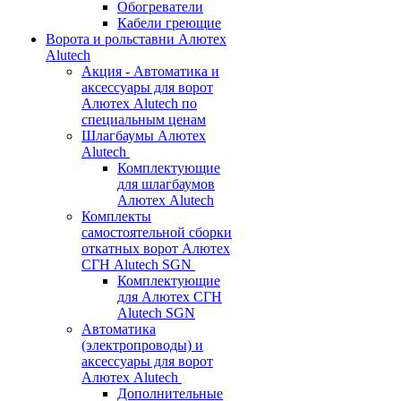
Обогреватели
Кабели греющие
Ворота и рольставни Алютех
Alutech
Акция - Автоматика и
аксессуары для ворот
Алютех Alutech по
специальным ценам
Шлагбаумы Алютех
Alutech
Комплектующие
для шлагбаумов
Алютех Alutech
Комплекты
самостоятельной сборки
откатных ворот Алютех
СГН Alutech SGN
Комплектующие
для Алютех СГН
Alutech SGN
Автоматика
(электропроводы) и
аксессуары для ворот
Алютех Alutech
Дополнительные