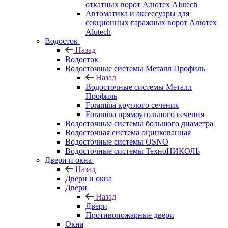
откатных ворот Алютех Alutech
Автоматика и аксессуары для
секционных гаражных ворот Алютех
Alutech
Водосток
Назад
Водосток
Водосточные системы Металл Профиль
Назад
Водосточные системы Металл
Профиль
Foramina круглого сечения
Foramina прямоугольного сечения
Водосточные системы большого диаметра
Водосточная система оцинкованная
Водосточные системы OSNO
Водосточные системы ТехноНИКОЛЬ
Двери и окна
Назад
Двери и окна
Двери
Назад
Двери
Противопожарные двери
Окна