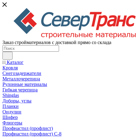
Заказ стройматериалов с доставкой прямо со склада
Каталог
Кровля
Снегозадержатели
Металлочерепица
Рулонные материалы
Гибкая черепица
Shinglas
Доборы, углы
Планки
Ондулин
Шифер
Флюгеры
Профнастил (профлист)
Профнастил (профлист) С-8