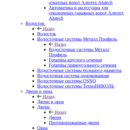
откатных ворот Алютех Alutech
Автоматика и аксессуары для
секционных гаражных ворот Алютех
Alutech
Водосток
Назад
Водосток
Водосточные системы Металл Профиль
Назад
Водосточные системы Металл
Профиль
Foramina круглого сечения
Foramina прямоугольного сечения
Водосточные системы большого диаметра
Водосточная система оцинкованная
Водосточные системы OSNO
Водосточные системы ТехноНИКОЛЬ
Двери и окна
Назад
Двери и окна
Двери
Назад
Двери
Противопожарные двери
Окна