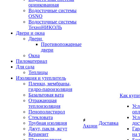
оцинкованная
Водосточные системы
OSNO
Водосточные системы
ТехноНИКОЛЬ
Двери и окна
Двери
Противопожарные
двери
Окна
Пиломатериал
Для сада
Теплицы
Изоляция и утеплитель
Пленки, мембраны,
гидро-пароизоляция
Базальтовая вата
Как купи
Отражающая
теплоизоляция
Усл
Пенополистирол
опл
Стекловата
Усл
Трубная изоляция
Доставка
дос
Акции
Джут, пакля, жгут
Гар
Керамзит
на 
Шумоизоляция
Бон