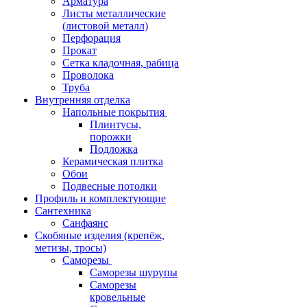
Арматура
Листы металлические
(листовой металл)
Перфорация
Прокат
Сетка кладочная, рабица
Проволока
Труба
Внутренняя отделка
Напольные покрытия
Плинтусы,
порожки
Подложка
Керамическая плитка
Обои
Подвесные потолки
Профиль и комплектующие
Сантехника
Санфаянс
Скобяные изделия (крепёж,
метизы, тросы)
Саморезы
Саморезы шурупы
Саморезы
кровельные