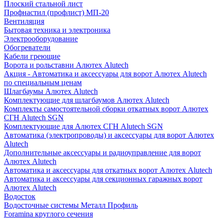
Плоский стальной лист
Профнастил (профлист) МП-20
Вентиляция
Бытовая техника и электроника
Электрооборудование
Обогреватели
Кабели греющие
Ворота и рольставни Алютех Alutech
Акция - Автоматика и аксессуары для ворот Алютех Alutech
по специальным ценам
Шлагбаумы Алютех Alutech
Комплектующие для шлагбаумов Алютех Alutech
Комплекты самостоятельной сборки откатных ворот Алютех
СГН Alutech SGN
Комплектующие для Алютех СГН Alutech SGN
Автоматика (электропроводы) и аксессуары для ворот Алютех
Alutech
Дополнительные аксессуары и радиоуправление для ворот
Алютех Alutech
Автоматика и аксессуары для откатных ворот Алютех Alutech
Автоматика и аксессуары для секционных гаражных ворот
Алютех Alutech
Водосток
Водосточные системы Металл Профиль
Foramina круглого сечения