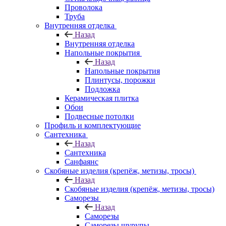
Проволока
Труба
Внутренняя отделка
Назад
Внутренняя отделка
Напольные покрытия
Назад
Напольные покрытия
Плинтусы, порожки
Подложка
Керамическая плитка
Обои
Подвесные потолки
Профиль и комплектующие
Сантехника
Назад
Сантехника
Санфаянс
Скобяные изделия (крепёж, метизы, тросы)
Назад
Скобяные изделия (крепёж, метизы, тросы)
Саморезы
Назад
Саморезы
Саморезы шурупы