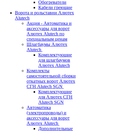
Обогреватели
Кабели греющие
Ворота и рольставни Алютех
Alutech
Акция - Автоматика и
аксессуары для ворот
Алютех Alutech по
специальным ценам
Шлагбаумы Алютех
Alutech
Комплектующие
для шлагбаумов
Алютех Alutech
Комплекты
самостоятельной сборки
откатных ворот Алютех
СГН Alutech SGN
Комплектующие
для Алютех СГН
Alutech SGN
Автоматика
(электропроводы) и
аксессуары для ворот
Алютех Alutech
Дополнительные