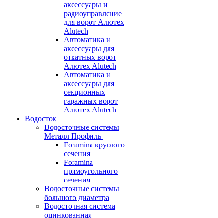
аксессуары и
радиоуправление
для ворот Алютех
Alutech
Автоматика и
аксессуары для
откатных ворот
Алютех Alutech
Автоматика и
аксессуары для
секционных
гаражных ворот
Алютех Alutech
Водосток
Водосточные системы
Металл Профиль
Foramina круглого
сечения
Foramina
прямоугольного
сечения
Водосточные системы
большого диаметра
Водосточная система
оцинкованная