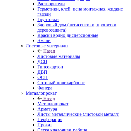
Растворители
Герметики, клей, пена монтажная, жидкие
гвозди
Грунтовки
Здоровый дом (антисептики, пропитки,
деревозащита)
Краски водно-дисперсионные
Эмали
Листовые материалы
Назад
Листовые материалы
ДСП
Гипсокартон
ДВП
ОСП
Сотовый поликарбонат
Фанера
Металлопрокат
Назад
Металлопрокат
Арматура
Листы металлические (листовой металл)
Перфорация
Прокат
Сетка кладочная, рабица