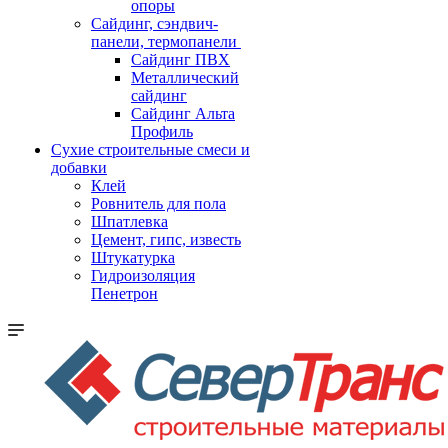
опоры
Cайдинг, сэндвич-
панели, термопанели
Сайдинг ПВХ
Металлический
сайдинг
Сайдинг Альта
Профиль
Сухие строительные смеси и
добавки
Клей
Ровнитель для пола
Шпатлевка
Цемент, гипс, известь
Штукатурка
Гидроизоляция
Пенетрон