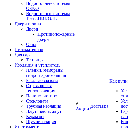
Водосточные системы
OSNO
Водосточные системы
ТехноНИКОЛЬ
Двери и окна
Двери
Противопожарные
двери
Окна
Пиломатериал
Для сада
Теплицы
Изоляция и утеплитель
Пленки, мембраны,
гидро-пароизоляция
Базальтовая вата
Как купи
Отражающая
теплоизоляция
Усл
Пенополистирол
опл
Стекловата
Усл
Трубная изоляция
Доставка
дос
Акции
Джут, пакля, жгут
Гар
Керамзит
на 
Шумоизоляция
Бон
Инструмент
про