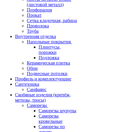
(листовой металл)
Перфорация
Прокат
Сетка кладочная, рабица
Проволока
Труба
Внутренняя отделка
Напольные покрытия
Плинтусы,
порожки
Подложка
Керамическая плитка
Обои
Подвесные потолки
Профиль и комплектующие
Сантехника
Санфаянс
Скобяные изделия (крепёж,
метизы, тросы)
Саморезы
Саморезы шурупы
Саморезы
кровельные
Саморезы по
дереву