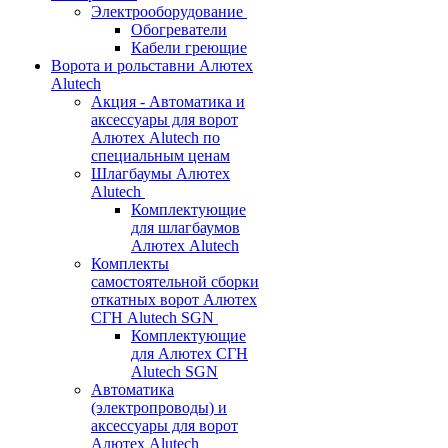
Электрооборудование
Обогреватели
Кабели греющие
Ворота и рольставни Алютех
Alutech
Акция - Автоматика и
аксессуары для ворот
Алютех Alutech по
специальным ценам
Шлагбаумы Алютех
Alutech
Комплектующие
для шлагбаумов
Алютех Alutech
Комплекты
самостоятельной сборки
откатных ворот Алютех
СГН Alutech SGN
Комплектующие
для Алютех СГН
Alutech SGN
Автоматика
(электропроводы) и
аксессуары для ворот
Алютех Alutech