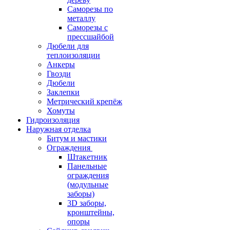
Саморезы по
металлу
Саморезы с
прессшайбой
Дюбели для
теплоизоляции
Анкеры
Гвозди
Дюбели
Заклепки
Метрический крепёж
Хомуты
Гидроизоляция
Наружная отделка
Битум и мастики
Ограждения
Штакетник
Панельные
ограждения
(модульные
заборы)
3D заборы,
кронштейны,
опоры