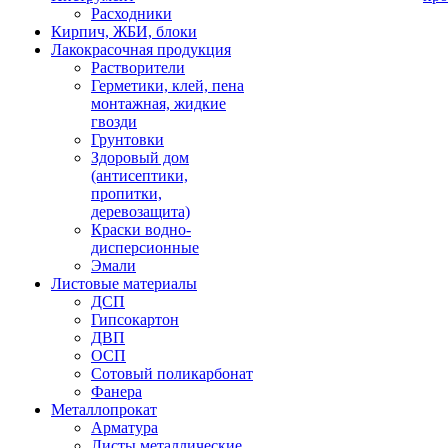
Расходники
Кирпич, ЖБИ, блоки
Лакокрасочная продукция
Растворители
Герметики, клей, пена
монтажная, жидкие
гвозди
Грунтовки
Здоровый дом
(антисептики,
пропитки,
деревозащита)
Краски водно-
дисперсионные
Эмали
Листовые материалы
ДСП
Гипсокартон
ДВП
ОСП
Сотовый поликарбонат
Фанера
Металлопрокат
Арматура
Листы металлические