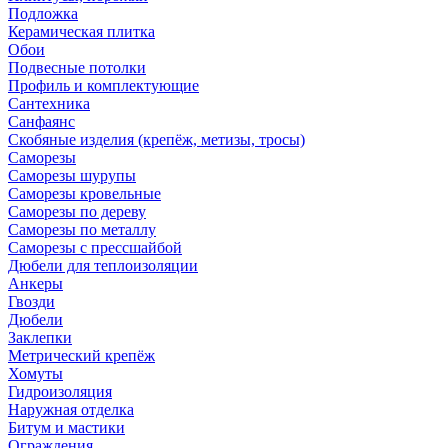
Подложка
Керамическая плитка
Обои
Подвесные потолки
Профиль и комплектующие
Сантехника
Санфаянс
Скобяные изделия (крепёж, метизы, тросы)
Саморезы
Саморезы шурупы
Саморезы кровельные
Саморезы по дереву
Саморезы по металлу
Саморезы с прессшайбой
Дюбели для теплоизоляции
Анкеры
Гвозди
Дюбели
Заклепки
Метрический крепёж
Хомуты
Гидроизоляция
Наружная отделка
Битум и мастики
Ограждения