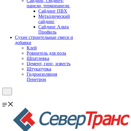
Cайдинг, сэндвич-
панели, термопанели
Сайдинг ПВХ
Металлический
сайдинг
Сайдинг Альта
Профиль
Сухие строительные смеси и
добавки
Клей
Ровнитель для пола
Шпатлевка
Цемент, гипс, известь
Штукатурка
Гидроизоляция
Пенетрон