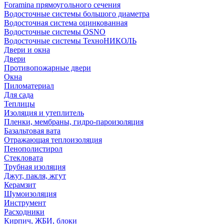
Foramina прямоугольного сечения
Водосточные системы большого диаметра
Водосточная система оцинкованная
Водосточные системы OSNO
Водосточные системы ТехноНИКОЛЬ
Двери и окна
Двери
Противопожарные двери
Окна
Пиломатериал
Для сада
Теплицы
Изоляция и утеплитель
Пленки, мембраны, гидро-пароизоляция
Базальтовая вата
Отражающая теплоизоляция
Пенополистирол
Стекловата
Трубная изоляция
Джут, пакля, жгут
Керамзит
Шумоизоляция
Инструмент
Расходники
Кирпич, ЖБИ, блоки