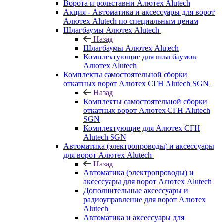
Ворота и рольставни Алютех Alutech
Акция - Автоматика и аксессуары для ворот
Алютех Alutech по специальным ценам
Шлагбаумы Алютех Alutech
Назад
Шлагбаумы Алютех Alutech
Комплектующие для шлагбаумов
Алютех Alutech
Комплекты самостоятельной сборки
откатных ворот Алютех СГН Alutech SGN
Назад
Комплекты самостоятельной сборки
откатных ворот Алютех СГН Alutech
SGN
Комплектующие для Алютех СГН
Alutech SGN
Автоматика (электропроводы) и аксессуары
для ворот Алютех Alutech
Назад
Автоматика (электропроводы) и
аксессуары для ворот Алютех Alutech
Дополнительные аксессуары и
радиоуправление для ворот Алютех
Alutech
Автоматика и аксессуары для