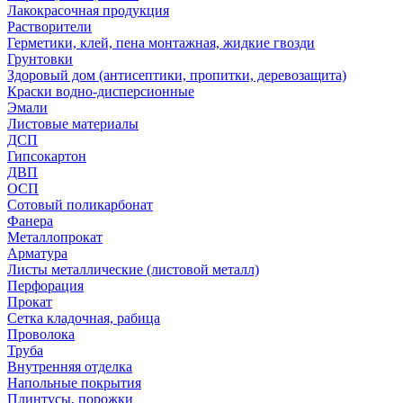
Лакокрасочная продукция
Растворители
Герметики, клей, пена монтажная, жидкие гвозди
Грунтовки
Здоровый дом (антисептики, пропитки, деревозащита)
Краски водно-дисперсионные
Эмали
Листовые материалы
ДСП
Гипсокартон
ДВП
ОСП
Сотовый поликарбонат
Фанера
Металлопрокат
Арматура
Листы металлические (листовой металл)
Перфорация
Прокат
Сетка кладочная, рабица
Проволока
Труба
Внутренняя отделка
Напольные покрытия
Плинтусы, порожки