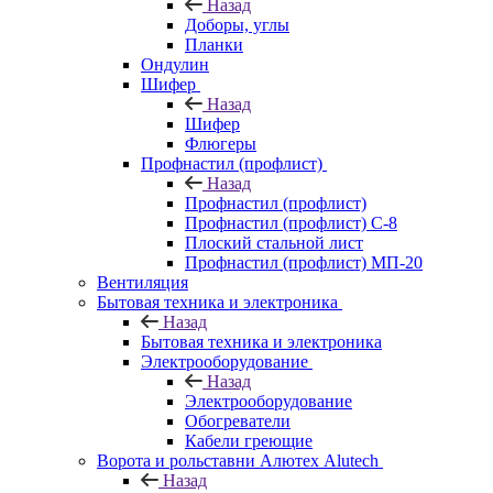
Назад
Доборы, углы
Планки
Ондулин
Шифер
Назад
Шифер
Флюгеры
Профнастил (профлист)
Назад
Профнастил (профлист)
Профнастил (профлист) С-8
Плоский стальной лист
Профнастил (профлист) МП-20
Вентиляция
Бытовая техника и электроника
Назад
Бытовая техника и электроника
Электрооборудование
Назад
Электрооборудование
Обогреватели
Кабели греющие
Ворота и рольставни Алютех Alutech
Назад