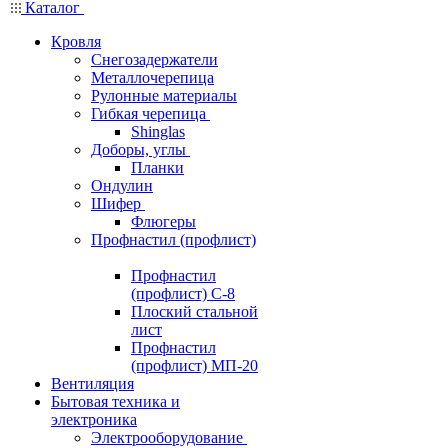
Каталог
Кровля
Снегозадержатели
Металлочерепица
Рулонные материалы
Гибкая черепица
Shinglas
Доборы, углы
Планки
Ондулин
Шифер
Флюгеры
Профнастил (профлист)
Профнастил
(профлист) С-8
Плоский стальной
лист
Профнастил
(профлист) МП-20
Вентиляция
Бытовая техника и
электроника
Электрооборудование