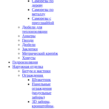
Саморезы по
дереву
Саморезы по
металлу
Саморезы с
прессшайбой
Дюбели для
теплоизоляции
Анкеры
Гвозди
Дюбели
Заклепки
Метрический крепёж
Хомуты
Гидроизоляция
Наружная отделка
Битум и мастики
Ограждения
Штакетник
Панельные
ограждения
(модульные
заборы)
3D заборы,
кронштейны,