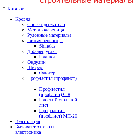
Каталог
Кровля
Снегозадержатели
Металлочерепица
Рулонные материалы
Гибкая черепица
Shinglas
Доборы, углы
Планки
Ондулин
Шифер
Флюгеры
Профнастил (профлист)
Профнастил
(профлист) С-8
Плоский стальной
лист
Профнастил
(профлист) МП-20
Вентиляция
Бытовая техника и
электроника