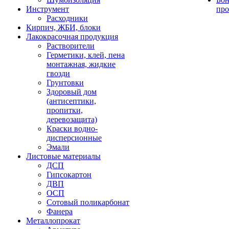
Инструмент
про
Расходники
Кирпич, ЖБИ, блоки
Лакокрасочная продукция
Растворители
Герметики, клей, пена
монтажная, жидкие
гвозди
Грунтовки
Здоровый дом
(антисептики,
пропитки,
деревозащита)
Краски водно-
дисперсионные
Эмали
Листовые материалы
ДСП
Гипсокартон
ДВП
ОСП
Сотовый поликарбонат
Фанера
Металлопрокат