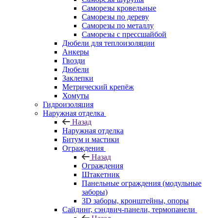
Саморезы кровельные
Саморезы по дереву
Саморезы по металлу
Саморезы с прессшайбой
Дюбели для теплоизоляции
Анкеры
Гвозди
Дюбели
Заклепки
Метрический крепёж
Хомуты
Гидроизоляция
Наружная отделка
Назад
Наружная отделка
Битум и мастики
Ограждения
Назад
Ограждения
Штакетник
Панельные ограждения (модульные
заборы)
3D заборы, кронштейны, опоры
Cайдинг, сэндвич-панели, термопанели