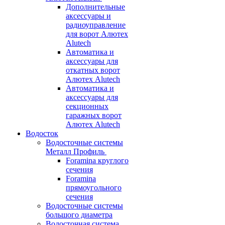
Дополнительные
аксессуары и
радиоуправление
для ворот Алютех
Alutech
Автоматика и
аксессуары для
откатных ворот
Алютех Alutech
Автоматика и
аксессуары для
секционных
гаражных ворот
Алютех Alutech
Водосток
Водосточные системы
Металл Профиль
Foramina круглого
сечения
Foramina
прямоугольного
сечения
Водосточные системы
большого диаметра
Водосточная система