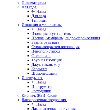
Пиломатериал
Для сада
Назад
Для сада
Теплицы
Изоляция и утеплитель
Назад
Изоляция и утеплитель
Пленки, мембраны, гидро-пароизоляция
Базальтовая вата
Отражающая теплоизоляция
Пенополистирол
Стекловата
Трубная изоляция
Джут, пакля, жгут
Керамзит
Шумоизоляция
Инструмент
Назад
Инструмент
Расходники
Кирпич, ЖБИ, блоки
Лакокрасочная продукция
Назад
Лакокрасочная продукция