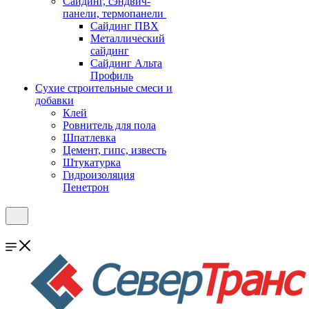
Cайдинг, сэндвич-
панели, термопанели
Сайдинг ПВХ
Металлический
сайдинг
Сайдинг Альта
Профиль
Сухие строительные смеси и
добавки
Клей
Ровнитель для пола
Шпатлевка
Цемент, гипс, известь
Штукатурка
Гидроизоляция
Пенетрон