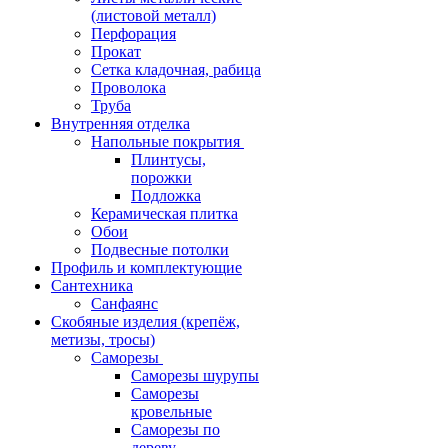
(листовой металл)
Перфорация
Прокат
Сетка кладочная, рабица
Проволока
Труба
Внутренняя отделка
Напольные покрытия
Плинтусы,
порожки
Подложка
Керамическая плитка
Обои
Подвесные потолки
Профиль и комплектующие
Сантехника
Санфаянс
Скобяные изделия (крепёж,
метизы, тросы)
Саморезы
Саморезы шурупы
Саморезы
кровельные
Саморезы по
дереву