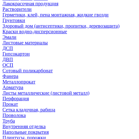
Лакокрасочная продукция
Растворители
Герметики, клей, пена монтажная, жидкие гвозди
Грунтовки
Здоровый дом (антисептики, пропитки, деревозащита)
Краски водно-дисперсионные
Эмали
Листовые материалы
ДСП
Гипсокартон
ДВП
ОСП
Сотовый поликарбонат
Фанера
Металлопрокат
Арматура
Листы металлические (листовой металл)
Перфорация
Прокат
Сетка кладочная, рабица
Проволока
Труба
Внутренняя отделка
Напольные покрытия
Плинтусы, порожки