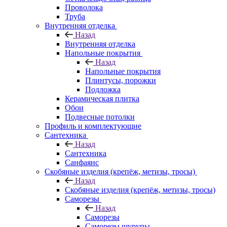
Проволока
Труба
Внутренняя отделка
Назад
Внутренняя отделка
Напольные покрытия
Назад
Напольные покрытия
Плинтусы, порожки
Подложка
Керамическая плитка
Обои
Подвесные потолки
Профиль и комплектующие
Сантехника
Назад
Сантехника
Санфаянс
Скобяные изделия (крепёж, метизы, тросы)
Назад
Скобяные изделия (крепёж, метизы, тросы)
Саморезы
Назад
Саморезы
Саморезы шурупы