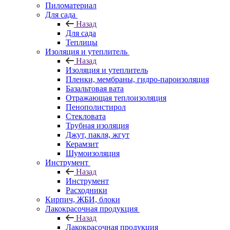
Пиломатериал
Для сада
Назад
Для сада
Теплицы
Изоляция и утеплитель
Назад
Изоляция и утеплитель
Пленки, мембраны, гидро-пароизоляция
Базальтовая вата
Отражающая теплоизоляция
Пенополистирол
Стекловата
Трубная изоляция
Джут, пакля, жгут
Керамзит
Шумоизоляция
Инструмент
Назад
Инструмент
Расходники
Кирпич, ЖБИ, блоки
Лакокрасочная продукция
Назад
Лакокрасочная продукция