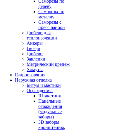
Саморезы по
дереву
Саморезы по
металлу
Саморезы с
прессшайбой
Дюбели для
теплоизоляции
Анкеры
Гвозди
Дюбели
Заклепки
Метрический крепёж
Хомуты
Гидроизоляция
Наружная отделка
Битум и мастики
Ограждения
Штакетник
Панельные
ограждения
(модульные
заборы)
3D заборы,
кронштейны,