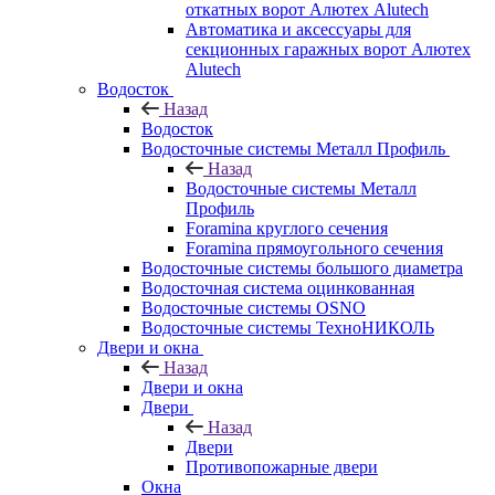
откатных ворот Алютех Alutech
Автоматика и аксессуары для
секционных гаражных ворот Алютех
Alutech
Водосток
Назад
Водосток
Водосточные системы Металл Профиль
Назад
Водосточные системы Металл
Профиль
Foramina круглого сечения
Foramina прямоугольного сечения
Водосточные системы большого диаметра
Водосточная система оцинкованная
Водосточные системы OSNO
Водосточные системы ТехноНИКОЛЬ
Двери и окна
Назад
Двери и окна
Двери
Назад
Двери
Противопожарные двери
Окна