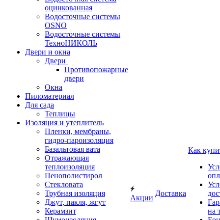
оцинкованная
Водосточные системы
OSNO
Водосточные системы
ТехноНИКОЛЬ
Двери и окна
Двери
Противопожарные
двери
Окна
Пиломатериал
Для сада
Теплицы
Изоляция и утеплитель
Пленки, мембраны,
гидро-пароизоляция
Базальтовая вата
Как купи
Отражающая
теплоизоляция
Усл
Пенополистирол
опл
Стекловата
Усл
Трубная изоляция
Доставка
дос
Акции
Джут, пакля, жгут
Гар
Керамзит
на 
Шумоизоляция
Бон