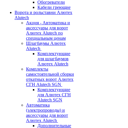
Обогреватели
Кабели греющие
Ворота и рольставни Алютех
Alutech
Акция - Автоматика и
аксессуары для ворот
Алютех Alutech по
специальным ценам
Шлагбаумы Алютех
Alutech
Комплектующие
для шлагбаумов
Алютех Alutech
Комплекты
самостоятельной сборки
откатных ворот Алютех
СГН Alutech SGN
Комплектующие
для Алютех СГН
Alutech SGN
Автоматика
(электропроводы) и
аксессуары для ворот
Алютех Alutech
Дополнительные