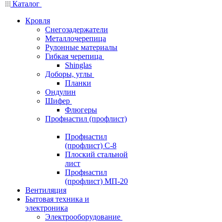
Каталог
Кровля
Снегозадержатели
Металлочерепица
Рулонные материалы
Гибкая черепица
Shinglas
Доборы, углы
Планки
Ондулин
Шифер
Флюгеры
Профнастил (профлист)
Профнастил
(профлист) С-8
Плоский стальной
лист
Профнастил
(профлист) МП-20
Вентиляция
Бытовая техника и
электроника
Электрооборудование