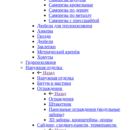
Саморезы кровельные
Саморезы по дереву
Саморезы по металлу
Саморезы с прессшайбой
Дюбели для теплоизоляции
Анкеры
Гвозди
Дюбели
Заклепки
Метрический крепёж
Хомуты
Гидроизоляция
Наружная отделка
Назад
Наружная отделка
Битум и мастики
Ограждения
Назад
Ограждения
Штакетник
Панельные ограждения (модульные
заборы)
3D заборы, кронштейны, опоры
Cайдинг, сэндвич-панели, термопанели