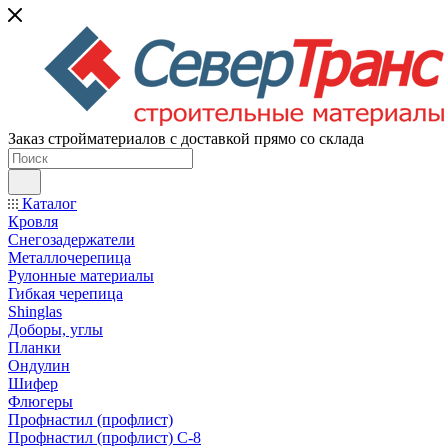
Заказ стройматериалов с доставкой прямо со склада
Каталог
Кровля
Снегозадержатели
Металлочерепица
Рулонные материалы
Гибкая черепица
Shinglas
Доборы, углы
Планки
Ондулин
Шифер
Флюгеры
Профнастил (профлист)
Профнастил (профлист) С-8