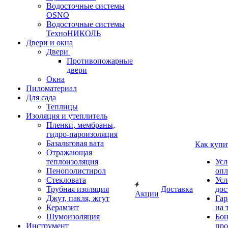
Водосточные системы
OSNO
Водосточные системы
ТехноНИКОЛЬ
Двери и окна
Двери
Противопожарные
двери
Окна
Пиломатериал
Для сада
Теплицы
Изоляция и утеплитель
Пленки, мембраны,
гидро-пароизоляция
Базальтовая вата
Как купи
Отражающая
теплоизоляция
Усл
Пенополистирол
опл
Стекловата
Усл
Трубная изоляция
Доставка
дос
Акции
Джут, пакля, жгут
Гар
Керамзит
на 
Шумоизоляция
Бон
Инструмент
про