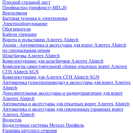
Плоский стальной лист
Профнастил (профлист) МП-20
Вентиляция
Бытовая техника и электроника
Электрооборудование
Обогреватели
Кабели греющие
Ворота и рольставни Алютех Alutech
Акция - Автоматика и аксессуары для ворот Алютех Alutech
по специальным ценам
Шлагбаумы Алютех Alutech
Комплектующие для шлагбаумов Алютех Alutech
Комплекты самостоятельной сборки откатных ворот Алютех
СГН Alutech SGN
Комплектующие для Алютех СГН Alutech SGN
Автоматика (электропроводы) и аксессуары для ворот Алютех
Alutech
Дополнительные аксессуары и радиоуправление для ворот
Алютех Alutech
Автоматика и аксессуары для откатных ворот Алютех Alutech
Автоматика и аксессуары для секционных гаражных ворот
Алютех Alutech
Водосток
Водосточные системы Металл Профиль
Foramina круглого сечения