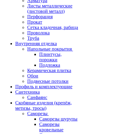
Арматура
Листы металлические
(листовой металл)
Перфорация
Прокат
Сетка кладочная, рабица
Проволока
Труба
Внутренняя отделка
Напольные покрытия
Плинтусы,
порожки
Подложка
Керамическая плитка
Обои
Подвесные потолки
Профиль и комплектующие
Сантехника
Санфаянс
Скобяные изделия (крепёж,
метизы, тросы)
Саморезы
Саморезы шурупы
Саморезы
кровельные