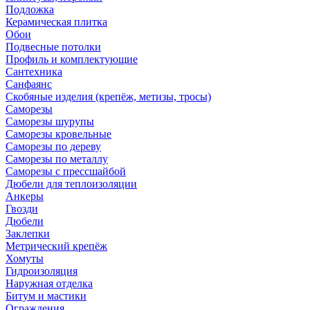
Подложка
Керамическая плитка
Обои
Подвесные потолки
Профиль и комплектующие
Сантехника
Санфаянс
Скобяные изделия (крепёж, метизы, тросы)
Саморезы
Саморезы шурупы
Саморезы кровельные
Саморезы по дереву
Саморезы по металлу
Саморезы с прессшайбой
Дюбели для теплоизоляции
Анкеры
Гвозди
Дюбели
Заклепки
Метрический крепёж
Хомуты
Гидроизоляция
Наружная отделка
Битум и мастики
Ограждения