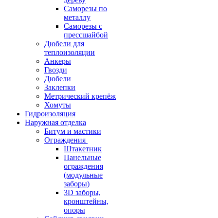
Саморезы по
металлу
Саморезы с
прессшайбой
Дюбели для
теплоизоляции
Анкеры
Гвозди
Дюбели
Заклепки
Метрический крепёж
Хомуты
Гидроизоляция
Наружная отделка
Битум и мастики
Ограждения
Штакетник
Панельные
ограждения
(модульные
заборы)
3D заборы,
кронштейны,
опоры