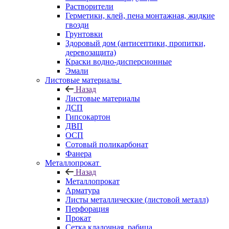
Растворители
Герметики, клей, пена монтажная, жидкие
гвозди
Грунтовки
Здоровый дом (антисептики, пропитки,
деревозащита)
Краски водно-дисперсионные
Эмали
Листовые материалы
Назад
Листовые материалы
ДСП
Гипсокартон
ДВП
ОСП
Сотовый поликарбонат
Фанера
Металлопрокат
Назад
Металлопрокат
Арматура
Листы металлические (листовой металл)
Перфорация
Прокат
Сетка кладочная, рабица