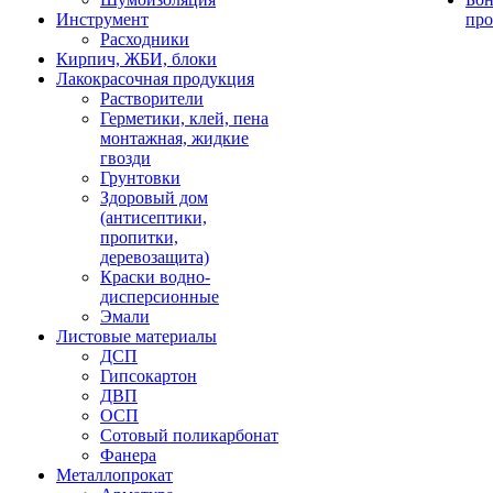
Инструмент
про
Расходники
Кирпич, ЖБИ, блоки
Лакокрасочная продукция
Растворители
Герметики, клей, пена
монтажная, жидкие
гвозди
Грунтовки
Здоровый дом
(антисептики,
пропитки,
деревозащита)
Краски водно-
дисперсионные
Эмали
Листовые материалы
ДСП
Гипсокартон
ДВП
ОСП
Сотовый поликарбонат
Фанера
Металлопрокат