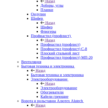
Назад
Доборы, углы
Планки
Ондулин
Шифер
Назад
Шифер
Флюгеры
Профнастил (профлист)
Назад
Профнастил (профлист)
Профнастил (профлист) С-8
Плоский стальной лист
Профнастил (профлист) МП-20
Вентиляция
Бытовая техника и электроника
Назад
Бытовая техника и электроника
Электрооборудование
Назад
Электрооборудование
Обогреватели
Кабели греющие
Ворота и рольставни Алютех Alutech
Назад