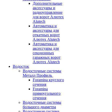
Дополнительные
аксессуары и
радиоуправление
для ворот Алютех
Alutech
Автоматика и
аксессуары для
откатных ворот
Алютех Alutech
Автоматика и
аксессуары для
секционных
гаражных ворот
Алютех Alutech
Водосток
Водосточные системы
Металл Профиль
Foramina круглого
сечения
Foramina
прямоугольного
сечения
Водосточные системы
большого диаметра
Водосточная система