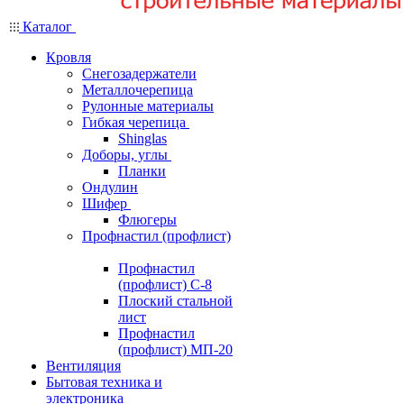
Каталог
Кровля
Снегозадержатели
Металлочерепица
Рулонные материалы
Гибкая черепица
Shinglas
Доборы, углы
Планки
Ондулин
Шифер
Флюгеры
Профнастил (профлист)
Профнастил
(профлист) С-8
Плоский стальной
лист
Профнастил
(профлист) МП-20
Вентиляция
Бытовая техника и
электроника