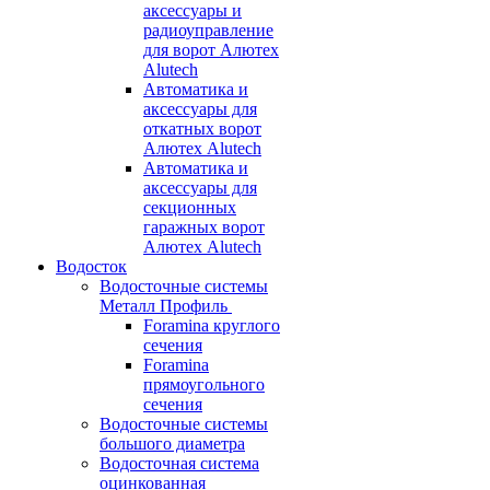
аксессуары и
радиоуправление
для ворот Алютех
Alutech
Автоматика и
аксессуары для
откатных ворот
Алютех Alutech
Автоматика и
аксессуары для
секционных
гаражных ворот
Алютех Alutech
Водосток
Водосточные системы
Металл Профиль
Foramina круглого
сечения
Foramina
прямоугольного
сечения
Водосточные системы
большого диаметра
Водосточная система
оцинкованная