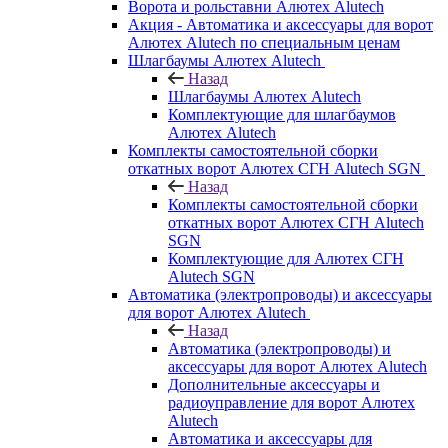
Ворота и рольставни Алютех Alutech
Акция - Автоматика и аксессуары для ворот
Алютех Alutech по специальным ценам
Шлагбаумы Алютех Alutech
Назад
Шлагбаумы Алютех Alutech
Комплектующие для шлагбаумов
Алютех Alutech
Комплекты самостоятельной сборки
откатных ворот Алютех СГН Alutech SGN
Назад
Комплекты самостоятельной сборки
откатных ворот Алютех СГН Alutech
SGN
Комплектующие для Алютех СГН
Alutech SGN
Автоматика (электропроводы) и аксессуары
для ворот Алютех Alutech
Назад
Автоматика (электропроводы) и
аксессуары для ворот Алютех Alutech
Дополнительные аксессуары и
радиоуправление для ворот Алютех
Alutech
Автоматика и аксессуары для