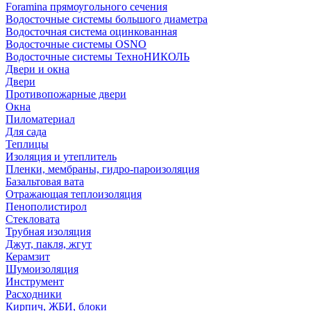
Foramina прямоугольного сечения
Водосточные системы большого диаметра
Водосточная система оцинкованная
Водосточные системы OSNO
Водосточные системы ТехноНИКОЛЬ
Двери и окна
Двери
Противопожарные двери
Окна
Пиломатериал
Для сада
Теплицы
Изоляция и утеплитель
Пленки, мембраны, гидро-пароизоляция
Базальтовая вата
Отражающая теплоизоляция
Пенополистирол
Стекловата
Трубная изоляция
Джут, пакля, жгут
Керамзит
Шумоизоляция
Инструмент
Расходники
Кирпич, ЖБИ, блоки