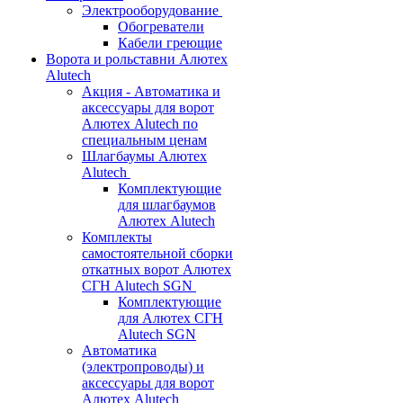
Электрооборудование
Обогреватели
Кабели греющие
Ворота и рольставни Алютех
Alutech
Акция - Автоматика и
аксессуары для ворот
Алютех Alutech по
специальным ценам
Шлагбаумы Алютех
Alutech
Комплектующие
для шлагбаумов
Алютех Alutech
Комплекты
самостоятельной сборки
откатных ворот Алютех
СГН Alutech SGN
Комплектующие
для Алютех СГН
Alutech SGN
Автоматика
(электропроводы) и
аксессуары для ворот
Алютех Alutech