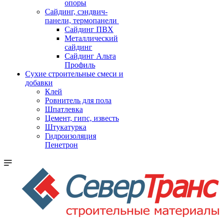
опоры
Cайдинг, сэндвич-
панели, термопанели
Сайдинг ПВХ
Металлический
сайдинг
Сайдинг Альта
Профиль
Сухие строительные смеси и
добавки
Клей
Ровнитель для пола
Шпатлевка
Цемент, гипс, известь
Штукатурка
Гидроизоляция
Пенетрон