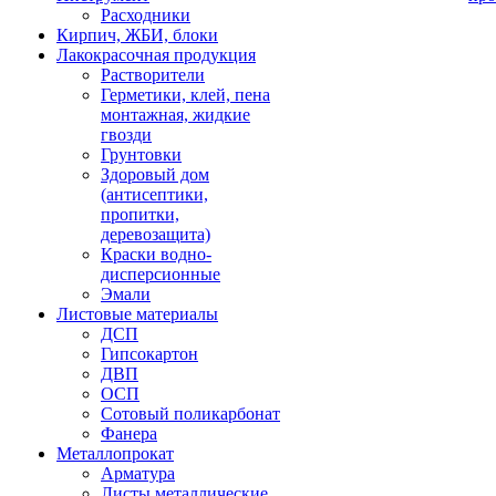
Расходники
Кирпич, ЖБИ, блоки
Лакокрасочная продукция
Растворители
Герметики, клей, пена
монтажная, жидкие
гвозди
Грунтовки
Здоровый дом
(антисептики,
пропитки,
деревозащита)
Краски водно-
дисперсионные
Эмали
Листовые материалы
ДСП
Гипсокартон
ДВП
ОСП
Сотовый поликарбонат
Фанера
Металлопрокат
Арматура
Листы металлические