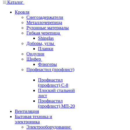
Каталог
Кровля
Снегозадержатели
Металлочерепица
Рулонные материалы
Гибкая черепица
Shinglas
Доборы, углы
Планки
Ондулин
Шифер
Флюгеры
Профнастил (профлист)
Профнастил
(профлист) С-8
Плоский стальной
лист
Профнастил
(профлист) МП-20
Вентиляция
Бытовая техника и
электроника
Электрооборудование