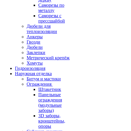
Саморезы по
металлу
Саморезы с
прессшайбой
Дюбели для
теплоизоляции
Анкеры
Гвозди
Дюбели
Заклепки
Метрический крепёж
Хомуты
Гидроизоляция
Наружная отделка
Битум и мастики
Ограждения
Штакетник
Панельные
ограждения
(модульные
заборы)
3D заборы,
кронштейны,
опоры