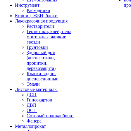
Инструмент
про
Расходники
Кирпич, ЖБИ, блоки
Лакокрасочная продукция
Растворители
Герметики, клей, пена
монтажная, жидкие
гвозди
Грунтовки
Здоровый дом
(антисептики,
пропитки,
деревозащита)
Краски водно-
дисперсионные
Эмали
Листовые материалы
ДСП
Гипсокартон
ДВП
ОСП
Сотовый поликарбонат
Фанера
Металлопрокат