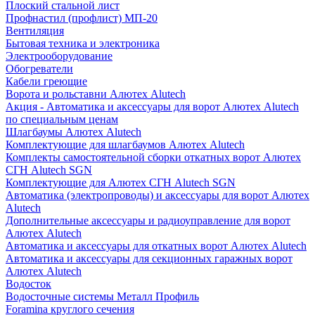
Плоский стальной лист
Профнастил (профлист) МП-20
Вентиляция
Бытовая техника и электроника
Электрооборудование
Обогреватели
Кабели греющие
Ворота и рольставни Алютех Alutech
Акция - Автоматика и аксессуары для ворот Алютех Alutech
по специальным ценам
Шлагбаумы Алютех Alutech
Комплектующие для шлагбаумов Алютех Alutech
Комплекты самостоятельной сборки откатных ворот Алютех
СГН Alutech SGN
Комплектующие для Алютех СГН Alutech SGN
Автоматика (электропроводы) и аксессуары для ворот Алютех
Alutech
Дополнительные аксессуары и радиоуправление для ворот
Алютех Alutech
Автоматика и аксессуары для откатных ворот Алютех Alutech
Автоматика и аксессуары для секционных гаражных ворот
Алютех Alutech
Водосток
Водосточные системы Металл Профиль
Foramina круглого сечения