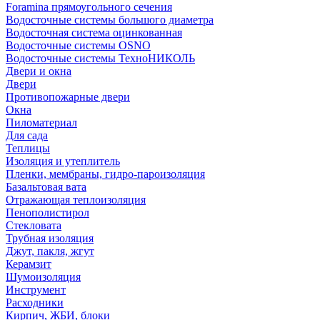
Foramina прямоугольного сечения
Водосточные системы большого диаметра
Водосточная система оцинкованная
Водосточные системы OSNO
Водосточные системы ТехноНИКОЛЬ
Двери и окна
Двери
Противопожарные двери
Окна
Пиломатериал
Для сада
Теплицы
Изоляция и утеплитель
Пленки, мембраны, гидро-пароизоляция
Базальтовая вата
Отражающая теплоизоляция
Пенополистирол
Стекловата
Трубная изоляция
Джут, пакля, жгут
Керамзит
Шумоизоляция
Инструмент
Расходники
Кирпич, ЖБИ, блоки