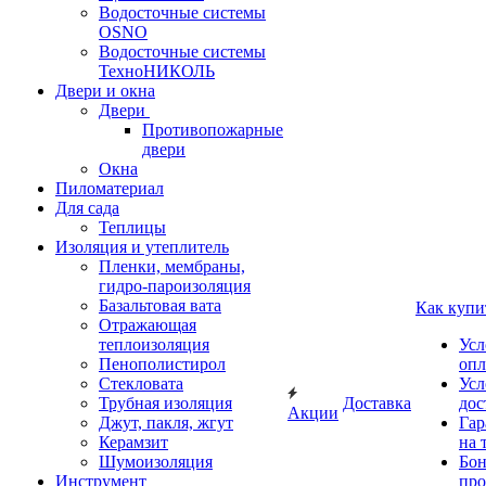
Водосточные системы
OSNO
Водосточные системы
ТехноНИКОЛЬ
Двери и окна
Двери
Противопожарные
двери
Окна
Пиломатериал
Для сада
Теплицы
Изоляция и утеплитель
Пленки, мембраны,
гидро-пароизоляция
Базальтовая вата
Как купи
Отражающая
теплоизоляция
Усл
Пенополистирол
опл
Стекловата
Усл
Трубная изоляция
Доставка
дос
Акции
Джут, пакля, жгут
Гар
Керамзит
на 
Шумоизоляция
Бон
Инструмент
про