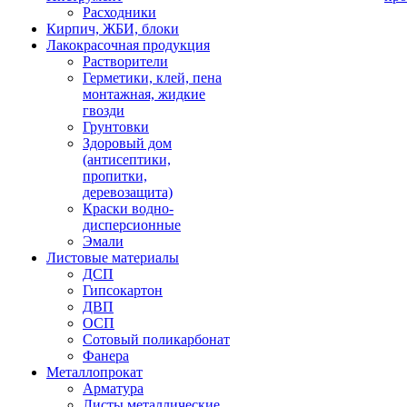
Расходники
Кирпич, ЖБИ, блоки
Лакокрасочная продукция
Растворители
Герметики, клей, пена
монтажная, жидкие
гвозди
Грунтовки
Здоровый дом
(антисептики,
пропитки,
деревозащита)
Краски водно-
дисперсионные
Эмали
Листовые материалы
ДСП
Гипсокартон
ДВП
ОСП
Сотовый поликарбонат
Фанера
Металлопрокат
Арматура
Листы металлические