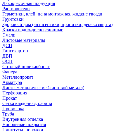
Лакокрасочная продукция
Растворители
Герметики, клей, пена монтажная, жидкие гвозди
Грунтовки
Здоровый дом (антисептики, пропитки, деревозащита)
Краски водно-дисперсионные
Эмали
Листовые материалы
ДСП
Гипсокартон
ДВП
ОСП
Сотовый поликарбонат
Фанера
Металлопрокат
Арматура
Листы металлические (листовой металл)
Перфорация
Прокат
Сетка кладочная, рабица
Проволока
Труба
Внутренняя отделка
Напольные покрытия
Плинтусы, порожки