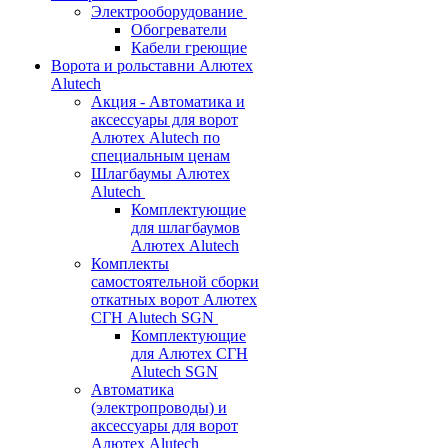
Электрооборудование
Обогреватели
Кабели греющие
Ворота и рольставни Алютех
Alutech
Акция - Автоматика и
аксессуары для ворот
Алютех Alutech по
специальным ценам
Шлагбаумы Алютех
Alutech
Комплектующие
для шлагбаумов
Алютех Alutech
Комплекты
самостоятельной сборки
откатных ворот Алютех
СГН Alutech SGN
Комплектующие
для Алютех СГН
Alutech SGN
Автоматика
(электропроводы) и
аксессуары для ворот
Алютех Alutech