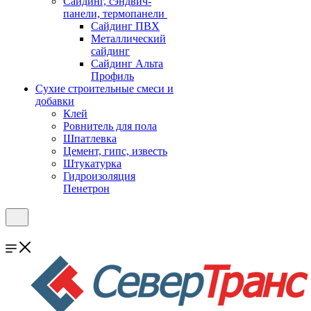
Cайдинг, сэндвич-
панели, термопанели
Сайдинг ПВХ
Металлический
сайдинг
Сайдинг Альта
Профиль
Сухие строительные смеси и
добавки
Клей
Ровнитель для пола
Шпатлевка
Цемент, гипс, известь
Штукатурка
Гидроизоляция
Пенетрон