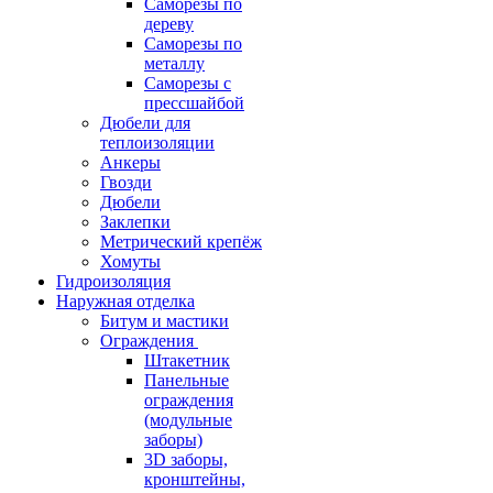
Саморезы по
дереву
Саморезы по
металлу
Саморезы с
прессшайбой
Дюбели для
теплоизоляции
Анкеры
Гвозди
Дюбели
Заклепки
Метрический крепёж
Хомуты
Гидроизоляция
Наружная отделка
Битум и мастики
Ограждения
Штакетник
Панельные
ограждения
(модульные
заборы)
3D заборы,
кронштейны,