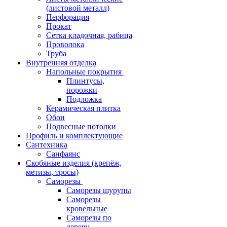
(листовой металл)
Перфорация
Прокат
Сетка кладочная, рабица
Проволока
Труба
Внутренняя отделка
Напольные покрытия
Плинтусы,
порожки
Подложка
Керамическая плитка
Обои
Подвесные потолки
Профиль и комплектующие
Сантехника
Санфаянс
Скобяные изделия (крепёж,
метизы, тросы)
Саморезы
Саморезы шурупы
Саморезы
кровельные
Саморезы по
дереву