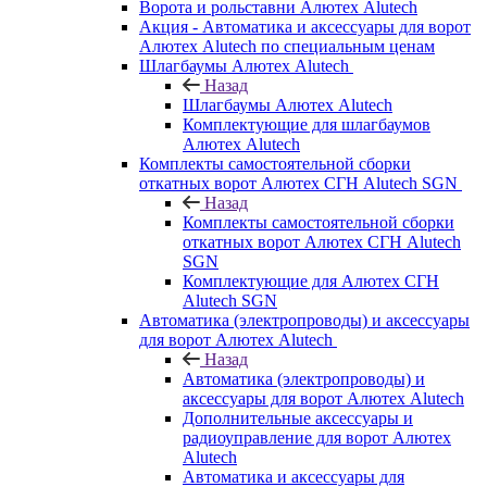
Ворота и рольставни Алютех Alutech
Акция - Автоматика и аксессуары для ворот
Алютех Alutech по специальным ценам
Шлагбаумы Алютех Alutech
Назад
Шлагбаумы Алютех Alutech
Комплектующие для шлагбаумов
Алютех Alutech
Комплекты самостоятельной сборки
откатных ворот Алютех СГН Alutech SGN
Назад
Комплекты самостоятельной сборки
откатных ворот Алютех СГН Alutech
SGN
Комплектующие для Алютех СГН
Alutech SGN
Автоматика (электропроводы) и аксессуары
для ворот Алютех Alutech
Назад
Автоматика (электропроводы) и
аксессуары для ворот Алютех Alutech
Дополнительные аксессуары и
радиоуправление для ворот Алютех
Alutech
Автоматика и аксессуары для