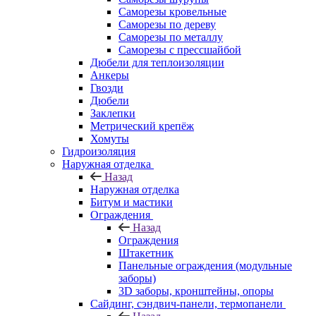
Саморезы кровельные
Саморезы по дереву
Саморезы по металлу
Саморезы с прессшайбой
Дюбели для теплоизоляции
Анкеры
Гвозди
Дюбели
Заклепки
Метрический крепёж
Хомуты
Гидроизоляция
Наружная отделка
Назад
Наружная отделка
Битум и мастики
Ограждения
Назад
Ограждения
Штакетник
Панельные ограждения (модульные
заборы)
3D заборы, кронштейны, опоры
Cайдинг, сэндвич-панели, термопанели