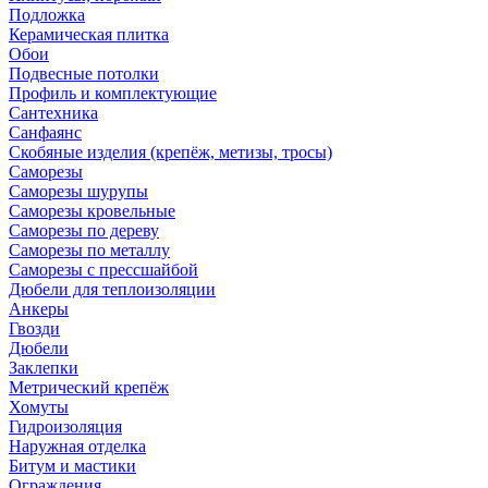
Подложка
Керамическая плитка
Обои
Подвесные потолки
Профиль и комплектующие
Сантехника
Санфаянс
Скобяные изделия (крепёж, метизы, тросы)
Саморезы
Саморезы шурупы
Саморезы кровельные
Саморезы по дереву
Саморезы по металлу
Саморезы с прессшайбой
Дюбели для теплоизоляции
Анкеры
Гвозди
Дюбели
Заклепки
Метрический крепёж
Хомуты
Гидроизоляция
Наружная отделка
Битум и мастики
Ограждения