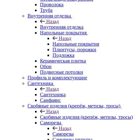
Проволока
Труба
Внутренняя отделка
Назад
Внутренняя отделка
Напольные покрытия
Назад
Напольные покрытия
Плинтусы, порожки
Подложка
Керамическая плитка
Обои
Подвесные потолки
Профиль и комплектующие
Сантехника
Назад
Сантехника
Санфаянс
Скобяные изделия (крепёж, метизы, тросы)
Назад
Скобяные изделия (крепёж, метизы, тросы)
Саморезы
Назад
Саморезы
Саморезы шурупы