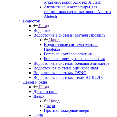
откатных ворот Алютех Alutech
Автоматика и аксессуары для
секционных гаражных ворот Алютех
Alutech
Водосток
Назад
Водосток
Водосточные системы Металл Профиль
Назад
Водосточные системы Металл
Профиль
Foramina круглого сечения
Foramina прямоугольного сечения
Водосточные системы большого диаметра
Водосточная система оцинкованная
Водосточные системы OSNO
Водосточные системы ТехноНИКОЛЬ
Двери и окна
Назад
Двери и окна
Двери
Назад
Двери
Противопожарные двери
Окна