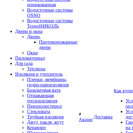
оцинкованная
Водосточные системы
OSNO
Водосточные системы
ТехноНИКОЛЬ
Двери и окна
Двери
Противопожарные
двери
Окна
Пиломатериал
Для сада
Теплицы
Изоляция и утеплитель
Пленки, мембраны,
гидро-пароизоляция
Базальтовая вата
Как купи
Отражающая
теплоизоляция
Усл
Пенополистирол
опл
Стекловата
Усл
Трубная изоляция
Доставка
дос
Акции
Джут, пакля, жгут
Гар
Керамзит
на 
Шумоизоляция
Бон