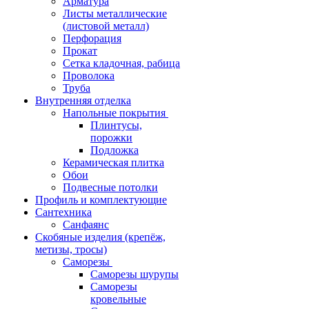
Арматура
Листы металлические
(листовой металл)
Перфорация
Прокат
Сетка кладочная, рабица
Проволока
Труба
Внутренняя отделка
Напольные покрытия
Плинтусы,
порожки
Подложка
Керамическая плитка
Обои
Подвесные потолки
Профиль и комплектующие
Сантехника
Санфаянс
Скобяные изделия (крепёж,
метизы, тросы)
Саморезы
Саморезы шурупы
Саморезы
кровельные