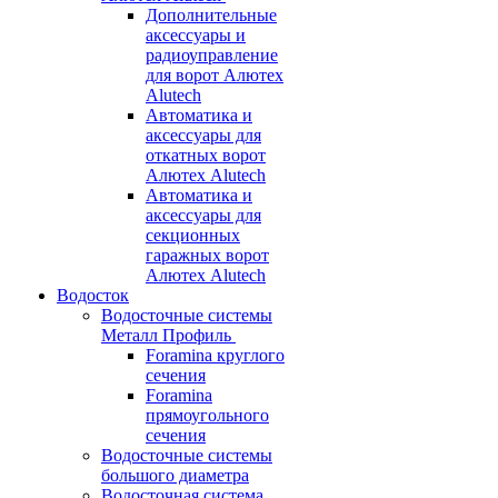
Дополнительные
аксессуары и
радиоуправление
для ворот Алютех
Alutech
Автоматика и
аксессуары для
откатных ворот
Алютех Alutech
Автоматика и
аксессуары для
секционных
гаражных ворот
Алютех Alutech
Водосток
Водосточные системы
Металл Профиль
Foramina круглого
сечения
Foramina
прямоугольного
сечения
Водосточные системы
большого диаметра
Водосточная система