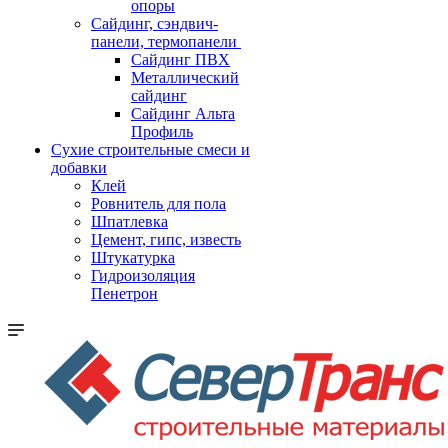
опоры
Cайдинг, сэндвич-
панели, термопанели
Сайдинг ПВХ
Металлический
сайдинг
Сайдинг Альта
Профиль
Сухие строительные смеси и
добавки
Клей
Ровнитель для пола
Шпатлевка
Цемент, гипс, известь
Штукатурка
Гидроизоляция
Пенетрон