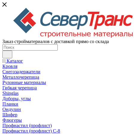
Заказ стройматериалов с доставкой прямо со склада
Каталог
Кровля
Снегозадержатели
Металлочерепица
Рулонные материалы
Гибкая черепица
Shinglas
Доборы, углы
Планки
Ондулин
Шифер
Флюгеры
Профнастил (профлист)
Профнастил (профлист) С-8