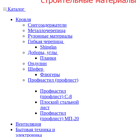
Каталог
Кровля
Снегозадержатели
Металлочерепица
Рулонные материалы
Гибкая черепица
Shinglas
Доборы, углы
Планки
Ондулин
Шифер
Флюгеры
Профнастил (профлист)
Профнастил
(профлист) С-8
Плоский стальной
лист
Профнастил
(профлист) МП-20
Вентиляция
Бытовая техника и
электроника