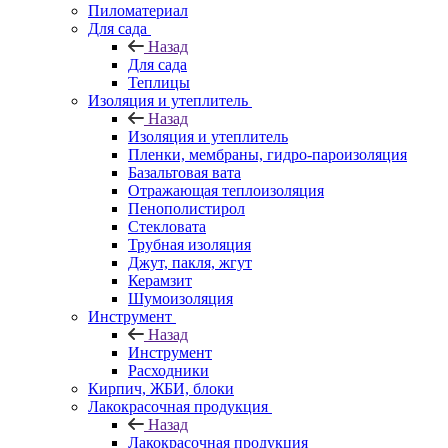
Пиломатериал
Для сада
Назад
Для сада
Теплицы
Изоляция и утеплитель
Назад
Изоляция и утеплитель
Пленки, мембраны, гидро-пароизоляция
Базальтовая вата
Отражающая теплоизоляция
Пенополистирол
Стекловата
Трубная изоляция
Джут, пакля, жгут
Керамзит
Шумоизоляция
Инструмент
Назад
Инструмент
Расходники
Кирпич, ЖБИ, блоки
Лакокрасочная продукция
Назад
Лакокрасочная продукция