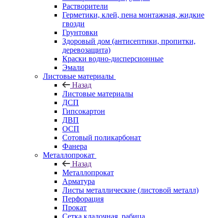
Растворители
Герметики, клей, пена монтажная, жидкие
гвозди
Грунтовки
Здоровый дом (антисептики, пропитки,
деревозащита)
Краски водно-дисперсионные
Эмали
Листовые материалы
Назад
Листовые материалы
ДСП
Гипсокартон
ДВП
ОСП
Сотовый поликарбонат
Фанера
Металлопрокат
Назад
Металлопрокат
Арматура
Листы металлические (листовой металл)
Перфорация
Прокат
Сетка кладочная, рабица