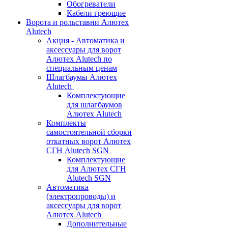
Обогреватели
Кабели греющие
Ворота и рольставни Алютех
Alutech
Акция - Автоматика и
аксессуары для ворот
Алютех Alutech по
специальным ценам
Шлагбаумы Алютех
Alutech
Комплектующие
для шлагбаумов
Алютех Alutech
Комплекты
самостоятельной сборки
откатных ворот Алютех
СГН Alutech SGN
Комплектующие
для Алютех СГН
Alutech SGN
Автоматика
(электропроводы) и
аксессуары для ворот
Алютех Alutech
Дополнительные