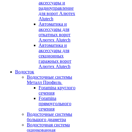
аксессуары и
радиоуправление
для ворот Алютех
Alutech
Автоматика и
аксессуары для
откатных ворот
Алютех Alutech
Автоматика и
аксессуары для
секционных
гаражных ворот
Алютех Alutech
Водосток
Водосточные системы
Металл Профиль
Foramina круглого
сечения
Foramina
прямоугольного
сечения
Водосточные системы
большого диаметра
Водосточная система
оцинкованная