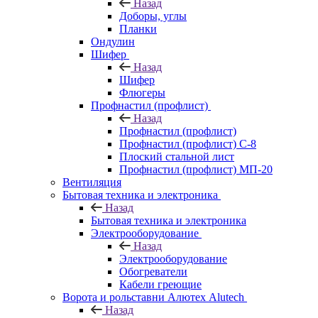
Назад
Доборы, углы
Планки
Ондулин
Шифер
Назад
Шифер
Флюгеры
Профнастил (профлист)
Назад
Профнастил (профлист)
Профнастил (профлист) С-8
Плоский стальной лист
Профнастил (профлист) МП-20
Вентиляция
Бытовая техника и электроника
Назад
Бытовая техника и электроника
Электрооборудование
Назад
Электрооборудование
Обогреватели
Кабели греющие
Ворота и рольставни Алютех Alutech
Назад