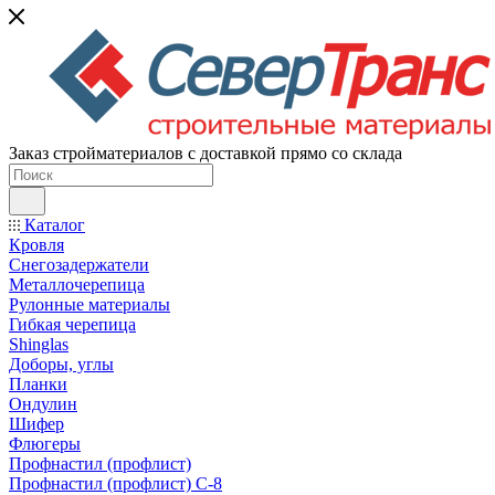
Заказ стройматериалов с доставкой прямо со склада
Каталог
Кровля
Снегозадержатели
Металлочерепица
Рулонные материалы
Гибкая черепица
Shinglas
Доборы, углы
Планки
Ондулин
Шифер
Флюгеры
Профнастил (профлист)
Профнастил (профлист) С-8