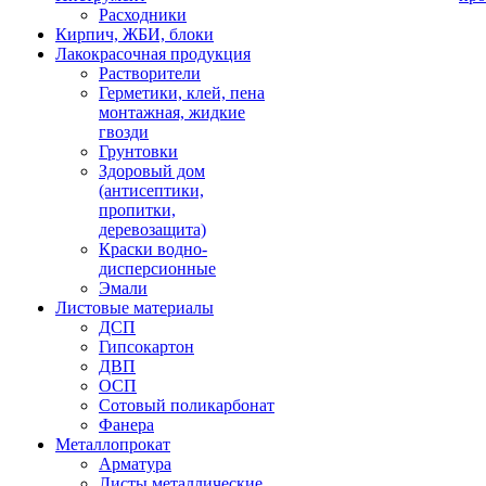
Расходники
Кирпич, ЖБИ, блоки
Лакокрасочная продукция
Растворители
Герметики, клей, пена
монтажная, жидкие
гвозди
Грунтовки
Здоровый дом
(антисептики,
пропитки,
деревозащита)
Краски водно-
дисперсионные
Эмали
Листовые материалы
ДСП
Гипсокартон
ДВП
ОСП
Сотовый поликарбонат
Фанера
Металлопрокат
Арматура
Листы металлические