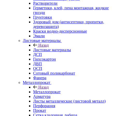
Растворители
Герметики, клей, пена монтажная, жидкие
гвозди
Грунтовки
Здоровый дом (антисептики, пропитки,
деревозащита)
Краски водно-дисперсионные
Эмали
Листовые материалы
Назад
Листовые материалы
ДСП
Гипсокартон
ДВП
ОСП
Сотовый поликарбонат
Фанера
Металлопрокат
Назад
Металлопрокат
Арматура
Листы металлические (листовой металл)
Перфорация
Прокат
Сетка кладочная, рабица