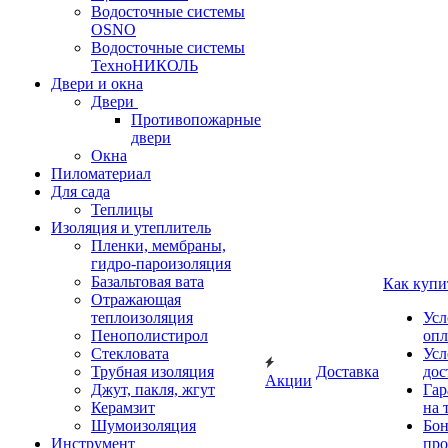
Водосточные системы
OSNO
Водосточные системы
ТехноНИКОЛЬ
Двери и окна
Двери
Противопожарные
двери
Окна
Пиломатериал
Для сада
Теплицы
Изоляция и утеплитель
Пленки, мембраны,
гидро-пароизоляция
Базальтовая вата
Как купи
Отражающая
теплоизоляция
Усл
Пенополистирол
опл
Стекловата
Усл
Трубная изоляция
Доставка
дос
Акции
Джут, пакля, жгут
Гар
Керамзит
на 
Шумоизоляция
Бон
Инструмент
про