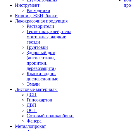
Инструмент
про
Расходники
Кирпич, ЖБИ, блоки
Лакокрасочная продукция
Растворители
Герметики, клей, пена
монтажная, жидкие
гвозди
Грунтовки
Здоровый дом
(антисептики,
пропитки,
деревозащита)
Краски водно-
дисперсионные
Эмали
Листовые материалы
ДСП
Гипсокартон
ДВП
ОСП
Сотовый поликарбонат
Фанера
Металлопрокат