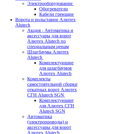
Электрооборудование
Обогреватели
Кабели греющие
Ворота и рольставни Алютех
Alutech
Акция - Автоматика и
аксессуары для ворот
Алютех Alutech по
специальным ценам
Шлагбаумы Алютех
Alutech
Комплектующие
для шлагбаумов
Алютех Alutech
Комплекты
самостоятельной сборки
откатных ворот Алютех
СГН Alutech SGN
Комплектующие
для Алютех СГН
Alutech SGN
Автоматика
(электропроводы) и
аксессуары для ворот
Алютех Alutech