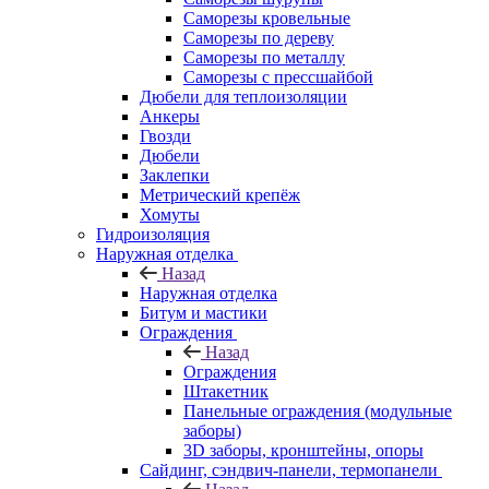
Саморезы кровельные
Саморезы по дереву
Саморезы по металлу
Саморезы с прессшайбой
Дюбели для теплоизоляции
Анкеры
Гвозди
Дюбели
Заклепки
Метрический крепёж
Хомуты
Гидроизоляция
Наружная отделка
Назад
Наружная отделка
Битум и мастики
Ограждения
Назад
Ограждения
Штакетник
Панельные ограждения (модульные
заборы)
3D заборы, кронштейны, опоры
Cайдинг, сэндвич-панели, термопанели