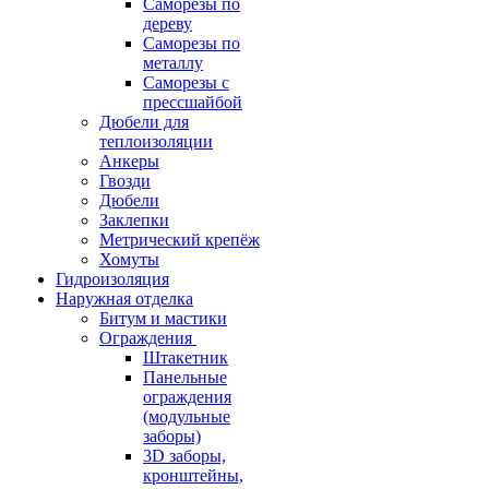
Саморезы по
дереву
Саморезы по
металлу
Саморезы с
прессшайбой
Дюбели для
теплоизоляции
Анкеры
Гвозди
Дюбели
Заклепки
Метрический крепёж
Хомуты
Гидроизоляция
Наружная отделка
Битум и мастики
Ограждения
Штакетник
Панельные
ограждения
(модульные
заборы)
3D заборы,
кронштейны,