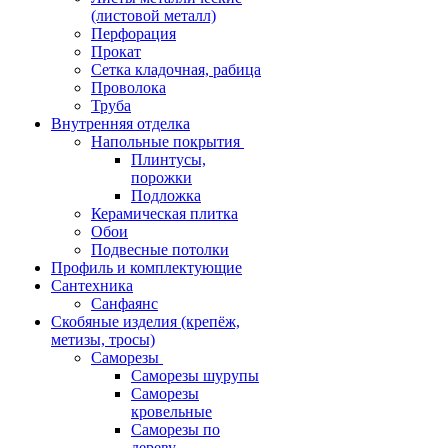
(листовой металл)
Перфорация
Прокат
Сетка кладочная, рабица
Проволока
Труба
Внутренняя отделка
Напольные покрытия
Плинтусы,
порожки
Подложка
Керамическая плитка
Обои
Подвесные потолки
Профиль и комплектующие
Сантехника
Санфаянс
Скобяные изделия (крепёж,
метизы, тросы)
Саморезы
Саморезы шурупы
Саморезы
кровельные
Саморезы по
дереву