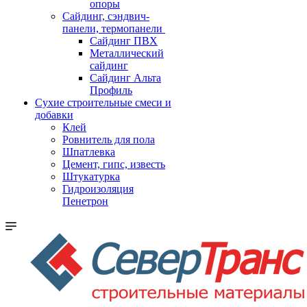
опоры
Cайдинг, сэндвич-
панели, термопанели
Сайдинг ПВХ
Металлический
сайдинг
Сайдинг Альта
Профиль
Сухие строительные смеси и
добавки
Клей
Ровнитель для пола
Шпатлевка
Цемент, гипс, известь
Штукатурка
Гидроизоляция
Пенетрон