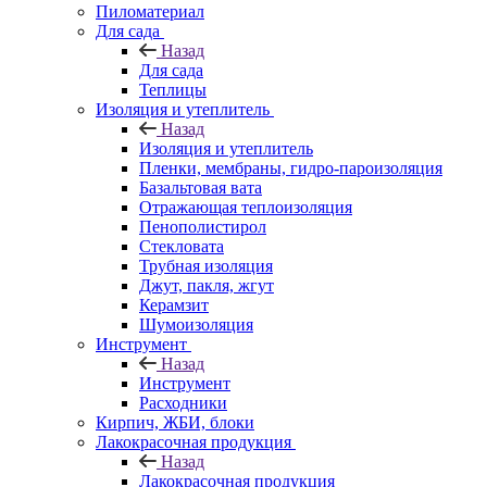
Пиломатериал
Для сада
Назад
Для сада
Теплицы
Изоляция и утеплитель
Назад
Изоляция и утеплитель
Пленки, мембраны, гидро-пароизоляция
Базальтовая вата
Отражающая теплоизоляция
Пенополистирол
Стекловата
Трубная изоляция
Джут, пакля, жгут
Керамзит
Шумоизоляция
Инструмент
Назад
Инструмент
Расходники
Кирпич, ЖБИ, блоки
Лакокрасочная продукция
Назад
Лакокрасочная продукция