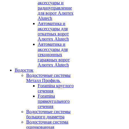
аксессуары и
радиоуправление
для ворот Алютех
Alutech
Автоматика и
аксессуары для
откатных ворот
Алютех Alutech
Автоматика и
аксессуары для
секционных
гаражных ворот
Алютех Alutech
Водосток
Водосточные системы
Металл Профиль
Foramina круглого
сечения
Foramina
прямоугольного
сечения
Водосточные системы
большого диаметра
Водосточная система
оцинкованная