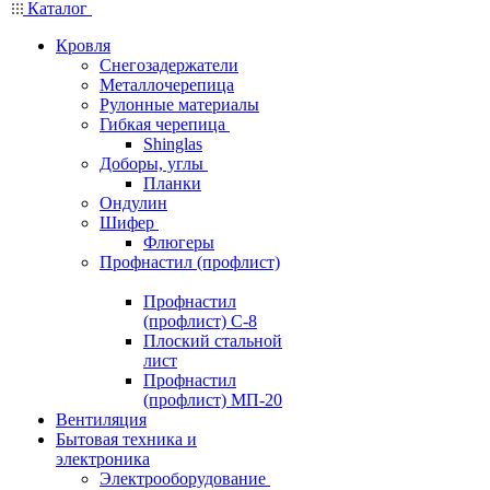
Каталог
Кровля
Снегозадержатели
Металлочерепица
Рулонные материалы
Гибкая черепица
Shinglas
Доборы, углы
Планки
Ондулин
Шифер
Флюгеры
Профнастил (профлист)
Профнастил
(профлист) С-8
Плоский стальной
лист
Профнастил
(профлист) МП-20
Вентиляция
Бытовая техника и
электроника
Электрооборудование