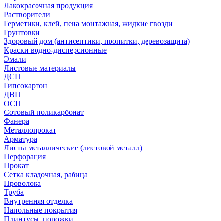
Лакокрасочная продукция
Растворители
Герметики, клей, пена монтажная, жидкие гвозди
Грунтовки
Здоровый дом (антисептики, пропитки, деревозащита)
Краски водно-дисперсионные
Эмали
Листовые материалы
ДСП
Гипсокартон
ДВП
ОСП
Сотовый поликарбонат
Фанера
Металлопрокат
Арматура
Листы металлические (листовой металл)
Перфорация
Прокат
Сетка кладочная, рабица
Проволока
Труба
Внутренняя отделка
Напольные покрытия
Плинтусы, порожки