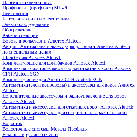
Плоский стальной лист
Профнастил (профлист) МП-20
Вентиляция
Бытовая техника и электроника
Электрооборудование
Обогреватели
Кабели греющие
Ворота и рольставни Алютех Alutech
Акция - Автоматика и аксессуары для ворот Алютех Alutech
по специальным ценам
Шлагбаумы Алютех Alutech
Комплектующие для шлагбаумов Алютех Alutech
Комплекты самостоятельной сборки откатных ворот Алютех
СГН Alutech SGN
Комплектующие для Алютех СГН Alutech SGN
Автоматика (электропроводы) и аксессуары для ворот Алютех
Alutech
Дополнительные аксессуары и радиоуправление для ворот
Алютех Alutech
Автоматика и аксессуары для откатных ворот Алютех Alutech
Автоматика и аксессуары для секционных гаражных ворот
Алютех Alutech
Водосток
Водосточные системы Металл Профиль
Foramina круглого сечения