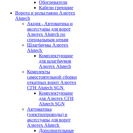
Обогреватели
Кабели греющие
Ворота и рольставни Алютех
Alutech
Акция - Автоматика и
аксессуары для ворот
Алютех Alutech по
специальным ценам
Шлагбаумы Алютех
Alutech
Комплектующие
для шлагбаумов
Алютех Alutech
Комплекты
самостоятельной сборки
откатных ворот Алютех
СГН Alutech SGN
Комплектующие
для Алютех СГН
Alutech SGN
Автоматика
(электропроводы) и
аксессуары для ворот
Алютех Alutech
Дополнительные