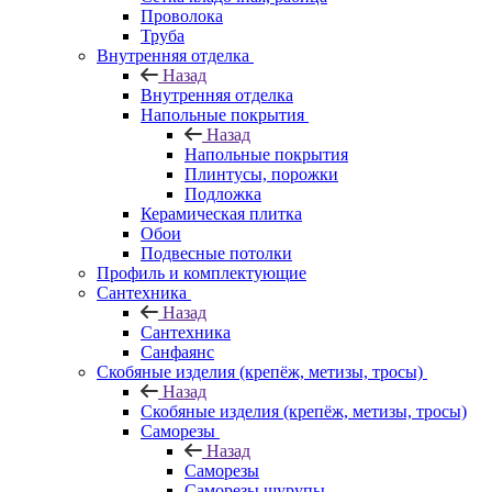
Проволока
Труба
Внутренняя отделка
Назад
Внутренняя отделка
Напольные покрытия
Назад
Напольные покрытия
Плинтусы, порожки
Подложка
Керамическая плитка
Обои
Подвесные потолки
Профиль и комплектующие
Сантехника
Назад
Сантехника
Санфаянс
Скобяные изделия (крепёж, метизы, тросы)
Назад
Скобяные изделия (крепёж, метизы, тросы)
Саморезы
Назад
Саморезы
Саморезы шурупы