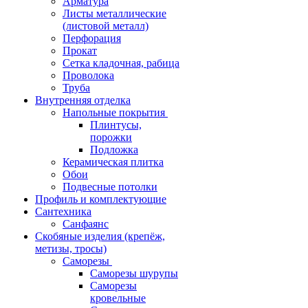
Арматура
Листы металлические
(листовой металл)
Перфорация
Прокат
Сетка кладочная, рабица
Проволока
Труба
Внутренняя отделка
Напольные покрытия
Плинтусы,
порожки
Подложка
Керамическая плитка
Обои
Подвесные потолки
Профиль и комплектующие
Сантехника
Санфаянс
Скобяные изделия (крепёж,
метизы, тросы)
Саморезы
Саморезы шурупы
Саморезы
кровельные