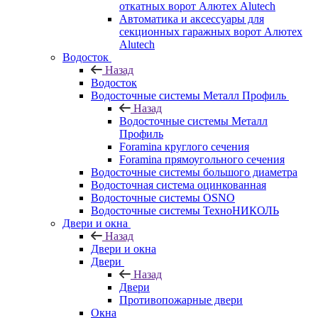
откатных ворот Алютех Alutech
Автоматика и аксессуары для
секционных гаражных ворот Алютех
Alutech
Водосток
Назад
Водосток
Водосточные системы Металл Профиль
Назад
Водосточные системы Металл
Профиль
Foramina круглого сечения
Foramina прямоугольного сечения
Водосточные системы большого диаметра
Водосточная система оцинкованная
Водосточные системы OSNO
Водосточные системы ТехноНИКОЛЬ
Двери и окна
Назад
Двери и окна
Двери
Назад
Двери
Противопожарные двери
Окна