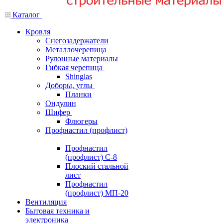
Каталог
Кровля
Снегозадержатели
Металлочерепица
Рулонные материалы
Гибкая черепица
Shinglas
Доборы, углы
Планки
Ондулин
Шифер
Флюгеры
Профнастил (профлист)
Профнастил
(профлист) С-8
Плоский стальной
лист
Профнастил
(профлист) МП-20
Вентиляция
Бытовая техника и
электроника