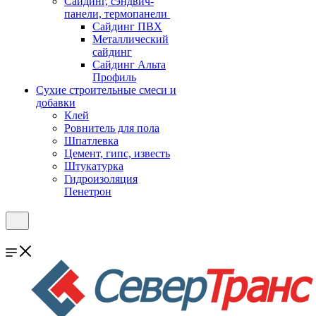
Cайдинг, сэндвич-
панели, термопанели
Сайдинг ПВХ
Металлический
сайдинг
Сайдинг Альта
Профиль
Сухие строительные смеси и
добавки
Клей
Ровнитель для пола
Шпатлевка
Цемент, гипс, известь
Штукатурка
Гидроизоляция
Пенетрон