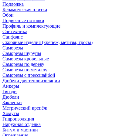
Подложка
Керамическая плитка
Обои
Подвесные потолки
Профиль и комплектующие
Сантехника
Санфаянс
Скобяные изделия (крепёж, метизы, тросы)
Саморезы
Саморезы шурупы
Саморезы кровельные
Саморезы по дереву
Саморезы по металлу
Саморезы с прессшайбой
Дюбели для теплоизоляции
Анкеры
Гвозди
Дюбели
Заклепки
Метрический крепёж
Хомуты
Гидроизоляция
Наружная отделка
Битум и мастики
Ограждения