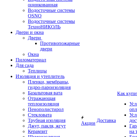
оцинкованная
Водосточные системы
OSNO
Водосточные системы
ТехноНИКОЛЬ
Двери и окна
Двери
Противопожарные
двери
Окна
Пиломатериал
Для сада
Теплицы
Изоляция и утеплитель
Пленки, мембраны,
гидро-пароизоляция
Базальтовая вата
Как купи
Отражающая
теплоизоляция
Усл
Пенополистирол
опл
Стекловата
Усл
Трубная изоляция
Доставка
дос
Акции
Джут, пакля, жгут
Гар
Керамзит
на 
Шумоизоляция
Бон