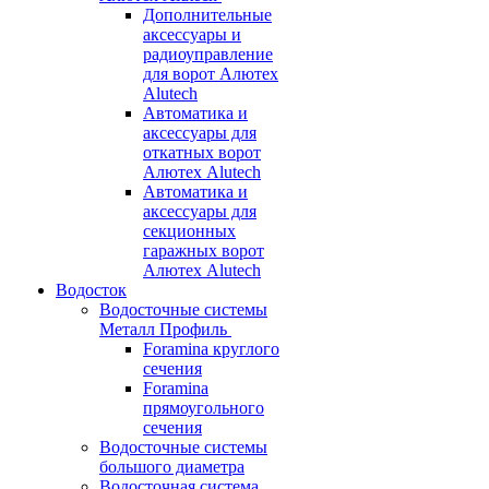
Дополнительные
аксессуары и
радиоуправление
для ворот Алютех
Alutech
Автоматика и
аксессуары для
откатных ворот
Алютех Alutech
Автоматика и
аксессуары для
секционных
гаражных ворот
Алютех Alutech
Водосток
Водосточные системы
Металл Профиль
Foramina круглого
сечения
Foramina
прямоугольного
сечения
Водосточные системы
большого диаметра
Водосточная система