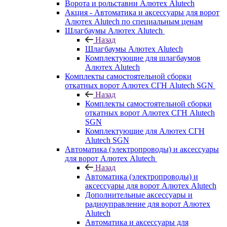
Ворота и рольставни Алютех Alutech
Акция - Автоматика и аксессуары для ворот
Алютех Alutech по специальным ценам
Шлагбаумы Алютех Alutech
Назад
Шлагбаумы Алютех Alutech
Комплектующие для шлагбаумов
Алютех Alutech
Комплекты самостоятельной сборки
откатных ворот Алютех СГН Alutech SGN
Назад
Комплекты самостоятельной сборки
откатных ворот Алютех СГН Alutech
SGN
Комплектующие для Алютех СГН
Alutech SGN
Автоматика (электропроводы) и аксессуары
для ворот Алютех Alutech
Назад
Автоматика (электропроводы) и
аксессуары для ворот Алютех Alutech
Дополнительные аксессуары и
радиоуправление для ворот Алютех
Alutech
Автоматика и аксессуары для