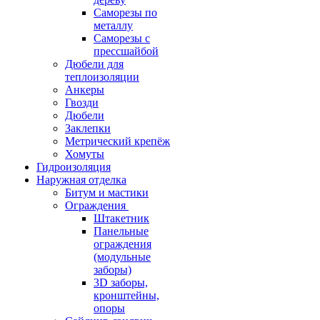
Саморезы по
металлу
Саморезы с
прессшайбой
Дюбели для
теплоизоляции
Анкеры
Гвозди
Дюбели
Заклепки
Метрический крепёж
Хомуты
Гидроизоляция
Наружная отделка
Битум и мастики
Ограждения
Штакетник
Панельные
ограждения
(модульные
заборы)
3D заборы,
кронштейны,
опоры