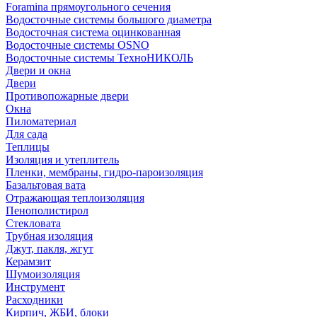
Foramina прямоугольного сечения
Водосточные системы большого диаметра
Водосточная система оцинкованная
Водосточные системы OSNO
Водосточные системы ТехноНИКОЛЬ
Двери и окна
Двери
Противопожарные двери
Окна
Пиломатериал
Для сада
Теплицы
Изоляция и утеплитель
Пленки, мембраны, гидро-пароизоляция
Базальтовая вата
Отражающая теплоизоляция
Пенополистирол
Стекловата
Трубная изоляция
Джут, пакля, жгут
Керамзит
Шумоизоляция
Инструмент
Расходники
Кирпич, ЖБИ, блоки