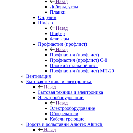
Назад
Доборы, углы
Планки
Ондулин
Шифер
Назад
Шифер
Флюгеры
Профнастил (профлист)
Назад
Профнастил (профлист)
Профнастил (профлист) С-8
Плоский стальной лист
Профнастил (профлист) МП-20
Вентиляция
Бытовая техника и электроника
Назад
Бытовая техника и электроника
Электрооборудование
Назад
Электрооборудование
Обогреватели
Кабели греющие
Ворота и рольставни Алютех Alutech
Назад