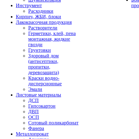
Инструмент
про
Расходники
Кирпич, ЖБИ, блоки
Лакокрасочная продукция
Растворители
Герметики, клей, пена
монтажная, жидкие
гвозди
Грунтовки
Здоровый дом
(антисептики,
пропитки,
деревозащита)
Краски водно-
дисперсионные
Эмали
Листовые материалы
ДСП
Гипсокартон
ДВП
ОСП
Сотовый поликарбонат
Фанера
Металлопрокат