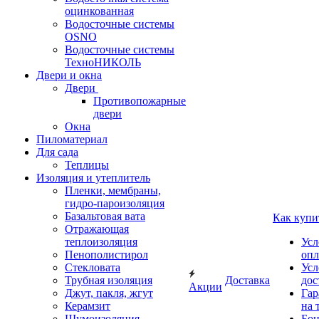
оцинкованная
Водосточные системы
OSNO
Водосточные системы
ТехноНИКОЛЬ
Двери и окна
Двери
Противопожарные
двери
Окна
Пиломатериал
Для сада
Теплицы
Изоляция и утеплитель
Пленки, мембраны,
гидро-пароизоляция
Базальтовая вата
Как купи
Отражающая
теплоизоляция
Усл
Пенополистирол
опл
Стекловата
Усл
Трубная изоляция
Доставка
дос
Акции
Джут, пакля, жгут
Гар
Керамзит
на 
Шумоизоляция
Бон