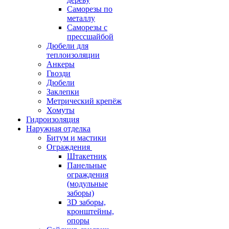
Саморезы по
металлу
Саморезы с
прессшайбой
Дюбели для
теплоизоляции
Анкеры
Гвозди
Дюбели
Заклепки
Метрический крепёж
Хомуты
Гидроизоляция
Наружная отделка
Битум и мастики
Ограждения
Штакетник
Панельные
ограждения
(модульные
заборы)
3D заборы,
кронштейны,
опоры