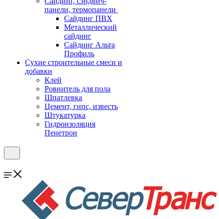
Cайдинг, сэндвич-
панели, термопанели
Сайдинг ПВХ
Металлический
сайдинг
Сайдинг Альта
Профиль
Сухие строительные смеси и
добавки
Клей
Ровнитель для пола
Шпатлевка
Цемент, гипс, известь
Штукатурка
Гидроизоляция
Пенетрон