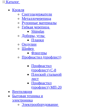
Каталог
Кровля
Снегозадержатели
Металлочерепица
Рулонные материалы
Гибкая черепица
Shinglas
Доборы, углы
Планки
Ондулин
Шифер
Флюгеры
Профнастил (профлист)
Профнастил
(профлист) С-8
Плоский стальной
лист
Профнастил
(профлист) МП-20
Вентиляция
Бытовая техника и
электроника
Электрооборудование