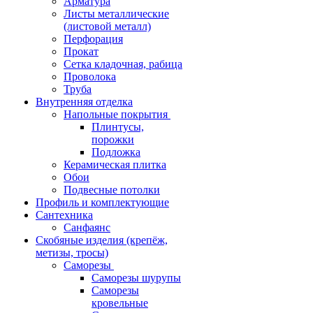
Арматура
Листы металлические
(листовой металл)
Перфорация
Прокат
Сетка кладочная, рабица
Проволока
Труба
Внутренняя отделка
Напольные покрытия
Плинтусы,
порожки
Подложка
Керамическая плитка
Обои
Подвесные потолки
Профиль и комплектующие
Сантехника
Санфаянс
Скобяные изделия (крепёж,
метизы, тросы)
Саморезы
Саморезы шурупы
Саморезы
кровельные