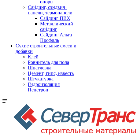
опоры
Cайдинг, сэндвич-
панели, термопанели
Сайдинг ПВХ
Металлический
сайдинг
Сайдинг Альта
Профиль
Сухие строительные смеси и
добавки
Клей
Ровнитель для пола
Шпатлевка
Цемент, гипс, известь
Штукатурка
Гидроизоляция
Пенетрон