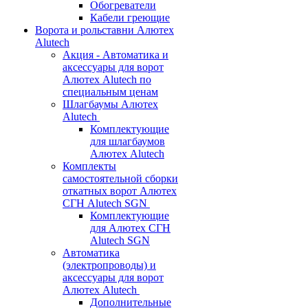
Обогреватели
Кабели греющие
Ворота и рольставни Алютех
Alutech
Акция - Автоматика и
аксессуары для ворот
Алютех Alutech по
специальным ценам
Шлагбаумы Алютех
Alutech
Комплектующие
для шлагбаумов
Алютех Alutech
Комплекты
самостоятельной сборки
откатных ворот Алютех
СГН Alutech SGN
Комплектующие
для Алютех СГН
Alutech SGN
Автоматика
(электропроводы) и
аксессуары для ворот
Алютех Alutech
Дополнительные