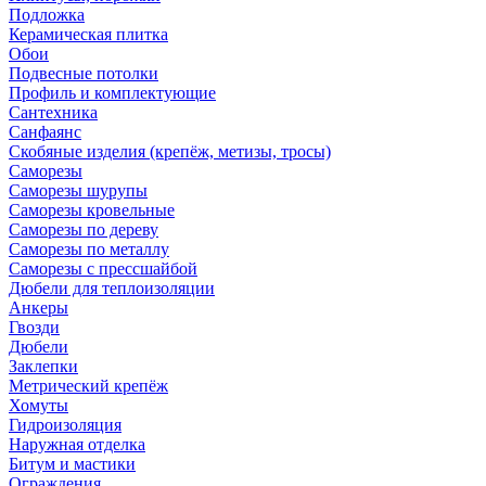
Подложка
Керамическая плитка
Обои
Подвесные потолки
Профиль и комплектующие
Сантехника
Санфаянс
Скобяные изделия (крепёж, метизы, тросы)
Саморезы
Саморезы шурупы
Саморезы кровельные
Саморезы по дереву
Саморезы по металлу
Саморезы с прессшайбой
Дюбели для теплоизоляции
Анкеры
Гвозди
Дюбели
Заклепки
Метрический крепёж
Хомуты
Гидроизоляция
Наружная отделка
Битум и мастики
Ограждения