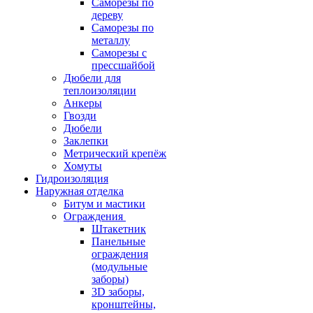
Саморезы по
дереву
Саморезы по
металлу
Саморезы с
прессшайбой
Дюбели для
теплоизоляции
Анкеры
Гвозди
Дюбели
Заклепки
Метрический крепёж
Хомуты
Гидроизоляция
Наружная отделка
Битум и мастики
Ограждения
Штакетник
Панельные
ограждения
(модульные
заборы)
3D заборы,
кронштейны,