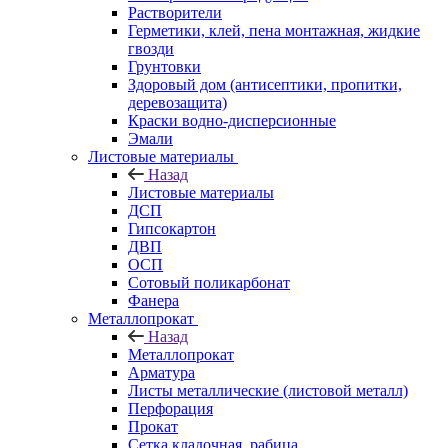
Растворители
Герметики, клей, пена монтажная, жидкие
гвозди
Грунтовки
Здоровый дом (антисептики, пропитки,
деревозащита)
Краски водно-дисперсионные
Эмали
Листовые материалы
Назад
Листовые материалы
ДСП
Гипсокартон
ДВП
ОСП
Сотовый поликарбонат
Фанера
Металлопрокат
Назад
Металлопрокат
Арматура
Листы металлические (листовой металл)
Перфорация
Прокат
Сетка кладочная, рабица