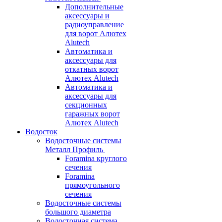
Дополнительные
аксессуары и
радиоуправление
для ворот Алютех
Alutech
Автоматика и
аксессуары для
откатных ворот
Алютех Alutech
Автоматика и
аксессуары для
секционных
гаражных ворот
Алютех Alutech
Водосток
Водосточные системы
Металл Профиль
Foramina круглого
сечения
Foramina
прямоугольного
сечения
Водосточные системы
большого диаметра
Водосточная система