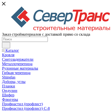
Заказ стройматериалов с доставкой прямо со склада
Каталог
Кровля
Снегозадержатели
Металлочерепица
Рулонные материалы
Гибкая черепица
Shinglas
Доборы, углы
Планки
Ондулин
Шифер
Флюгеры
Профнастил (профлист)
Профнастил (профлист) С-8