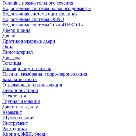
Foramina прямоугольного сечения
Водосточные системы большого диаметра
Водосточная система оцинкованная
Водосточные системы OSNO
Водосточные системы ТехноНИКОЛЬ
Двери и окна
Двери
Противопожарные двери
Окна
Пиломатериал
Для сада
Теплицы
Изоляция и утеплитель
Пленки, мембраны, гидро-пароизоляция
Базальтовая вата
Отражающая теплоизоляция
Пенополистирол
Стекловата
Трубная изоляция
Джут, пакля, жгут
Керамзит
Шумоизоляция
Инструмент
Расходники
Кирпич, ЖБИ, блоки