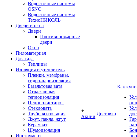
Водосточные системы
OSNO
Водосточные системы
ТехноНИКОЛЬ
Двери и окна
Двери
Противопожарные
двери
Окна
Пиломатериал
Для сада
Теплицы
Изоляция и утеплитель
Пленки, мембраны,
гидро-пароизоляция
Базальтовая вата
Как купи
Отражающая
теплоизоляция
Усл
Пенополистирол
опл
Стекловата
Усл
Трубная изоляция
Доставка
дос
Акции
Джут, пакля, жгут
Гар
Керамзит
на 
Шумоизоляция
Бон
Инструмент
про