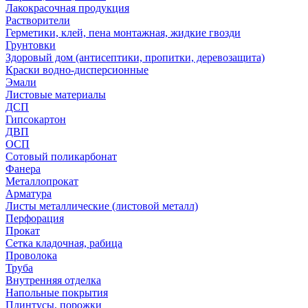
Лакокрасочная продукция
Растворители
Герметики, клей, пена монтажная, жидкие гвозди
Грунтовки
Здоровый дом (антисептики, пропитки, деревозащита)
Краски водно-дисперсионные
Эмали
Листовые материалы
ДСП
Гипсокартон
ДВП
ОСП
Сотовый поликарбонат
Фанера
Металлопрокат
Арматура
Листы металлические (листовой металл)
Перфорация
Прокат
Сетка кладочная, рабица
Проволока
Труба
Внутренняя отделка
Напольные покрытия
Плинтусы, порожки