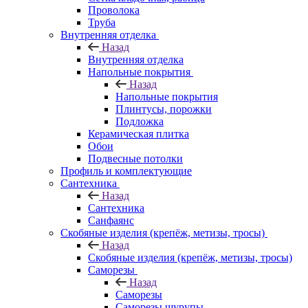
Проволока
Труба
Внутренняя отделка
Назад
Внутренняя отделка
Напольные покрытия
Назад
Напольные покрытия
Плинтусы, порожки
Подложка
Керамическая плитка
Обои
Подвесные потолки
Профиль и комплектующие
Сантехника
Назад
Сантехника
Санфаянс
Скобяные изделия (крепёж, метизы, тросы)
Назад
Скобяные изделия (крепёж, метизы, тросы)
Саморезы
Назад
Саморезы
Саморезы шурупы