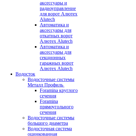
аксессуары и
радиоуправление
для ворот Алютех
Alutech
Автоматика и
аксессуары для
откатных ворот
Алютех Alutech
Автоматика и
аксессуары для
секционных
гаражных ворот
Алютех Alutech
Водосток
Водосточные системы
Металл Профиль
Foramina круглого
сечения
Foramina
прямоугольного
сечения
Водосточные системы
большого диаметра
Водосточная система
оцинкованная