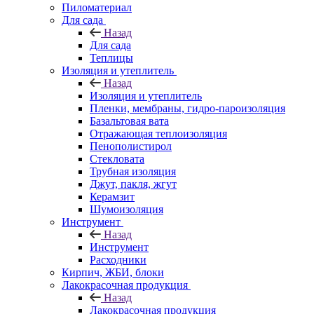
Пиломатериал
Для сада
Назад
Для сада
Теплицы
Изоляция и утеплитель
Назад
Изоляция и утеплитель
Пленки, мембраны, гидро-пароизоляция
Базальтовая вата
Отражающая теплоизоляция
Пенополистирол
Стекловата
Трубная изоляция
Джут, пакля, жгут
Керамзит
Шумоизоляция
Инструмент
Назад
Инструмент
Расходники
Кирпич, ЖБИ, блоки
Лакокрасочная продукция
Назад
Лакокрасочная продукция