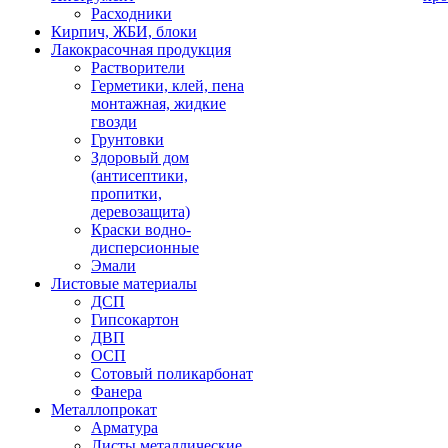
Расходники
Кирпич, ЖБИ, блоки
Лакокрасочная продукция
Растворители
Герметики, клей, пена
монтажная, жидкие
гвозди
Грунтовки
Здоровый дом
(антисептики,
пропитки,
деревозащита)
Краски водно-
дисперсионные
Эмали
Листовые материалы
ДСП
Гипсокартон
ДВП
ОСП
Сотовый поликарбонат
Фанера
Металлопрокат
Арматура
Листы металлические