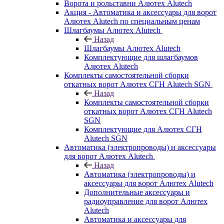
Ворота и рольставни Алютех Alutech
Акция - Автоматика и аксессуары для ворот
Алютех Alutech по специальным ценам
Шлагбаумы Алютех Alutech
Назад
Шлагбаумы Алютех Alutech
Комплектующие для шлагбаумов
Алютех Alutech
Комплекты самостоятельной сборки
откатных ворот Алютех СГН Alutech SGN
Назад
Комплекты самостоятельной сборки
откатных ворот Алютех СГН Alutech
SGN
Комплектующие для Алютех СГН
Alutech SGN
Автоматика (электропроводы) и аксессуары
для ворот Алютех Alutech
Назад
Автоматика (электропроводы) и
аксессуары для ворот Алютех Alutech
Дополнительные аксессуары и
радиоуправление для ворот Алютех
Alutech
Автоматика и аксессуары для