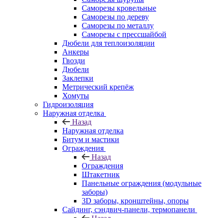
Саморезы кровельные
Саморезы по дереву
Саморезы по металлу
Саморезы с прессшайбой
Дюбели для теплоизоляции
Анкеры
Гвозди
Дюбели
Заклепки
Метрический крепёж
Хомуты
Гидроизоляция
Наружная отделка
Назад
Наружная отделка
Битум и мастики
Ограждения
Назад
Ограждения
Штакетник
Панельные ограждения (модульные
заборы)
3D заборы, кронштейны, опоры
Cайдинг, сэндвич-панели, термопанели