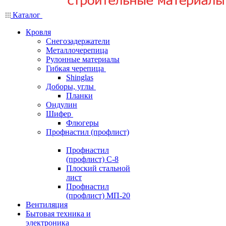
Каталог
Кровля
Снегозадержатели
Металлочерепица
Рулонные материалы
Гибкая черепица
Shinglas
Доборы, углы
Планки
Ондулин
Шифер
Флюгеры
Профнастил (профлист)
Профнастил
(профлист) С-8
Плоский стальной
лист
Профнастил
(профлист) МП-20
Вентиляция
Бытовая техника и
электроника