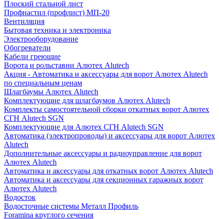
Плоский стальной лист
Профнастил (профлист) МП-20
Вентиляция
Бытовая техника и электроника
Электрооборудование
Обогреватели
Кабели греющие
Ворота и рольставни Алютех Alutech
Акция - Автоматика и аксессуары для ворот Алютех Alutech
по специальным ценам
Шлагбаумы Алютех Alutech
Комплектующие для шлагбаумов Алютех Alutech
Комплекты самостоятельной сборки откатных ворот Алютех
СГН Alutech SGN
Комплектующие для Алютех СГН Alutech SGN
Автоматика (электропроводы) и аксессуары для ворот Алютех
Alutech
Дополнительные аксессуары и радиоуправление для ворот
Алютех Alutech
Автоматика и аксессуары для откатных ворот Алютех Alutech
Автоматика и аксессуары для секционных гаражных ворот
Алютех Alutech
Водосток
Водосточные системы Металл Профиль
Foramina круглого сечения