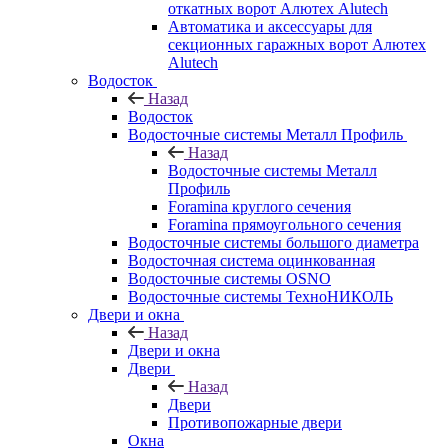
откатных ворот Алютех Alutech
Автоматика и аксессуары для
секционных гаражных ворот Алютех
Alutech
Водосток
Назад
Водосток
Водосточные системы Металл Профиль
Назад
Водосточные системы Металл
Профиль
Foramina круглого сечения
Foramina прямоугольного сечения
Водосточные системы большого диаметра
Водосточная система оцинкованная
Водосточные системы OSNO
Водосточные системы ТехноНИКОЛЬ
Двери и окна
Назад
Двери и окна
Двери
Назад
Двери
Противопожарные двери
Окна