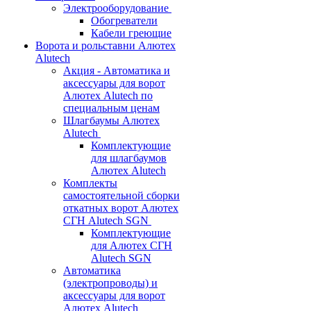
Электрооборудование
Обогреватели
Кабели греющие
Ворота и рольставни Алютех
Alutech
Акция - Автоматика и
аксессуары для ворот
Алютех Alutech по
специальным ценам
Шлагбаумы Алютех
Alutech
Комплектующие
для шлагбаумов
Алютех Alutech
Комплекты
самостоятельной сборки
откатных ворот Алютех
СГН Alutech SGN
Комплектующие
для Алютех СГН
Alutech SGN
Автоматика
(электропроводы) и
аксессуары для ворот
Алютех Alutech