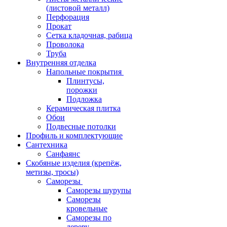
(листовой металл)
Перфорация
Прокат
Сетка кладочная, рабица
Проволока
Труба
Внутренняя отделка
Напольные покрытия
Плинтусы,
порожки
Подложка
Керамическая плитка
Обои
Подвесные потолки
Профиль и комплектующие
Сантехника
Санфаянс
Скобяные изделия (крепёж,
метизы, тросы)
Саморезы
Саморезы шурупы
Саморезы
кровельные
Саморезы по
дереву