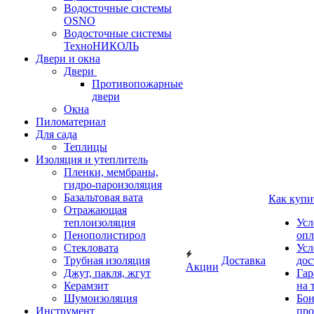
Водосточные системы
OSNO
Водосточные системы
ТехноНИКОЛЬ
Двери и окна
Двери
Противопожарные
двери
Окна
Пиломатериал
Для сада
Теплицы
Изоляция и утеплитель
Пленки, мембраны,
гидро-пароизоляция
Базальтовая вата
Как купи
Отражающая
теплоизоляция
Усл
Пенополистирол
опл
Стекловата
Усл
Трубная изоляция
Доставка
дос
Акции
Джут, пакля, жгут
Гар
Керамзит
на 
Шумоизоляция
Бон
Инструмент
про