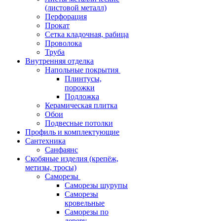
(листовой металл)
Перфорация
Прокат
Сетка кладочная, рабица
Проволока
Труба
Внутренняя отделка
Напольные покрытия
Плинтусы,
порожки
Подложка
Керамическая плитка
Обои
Подвесные потолки
Профиль и комплектующие
Сантехника
Санфаянс
Скобяные изделия (крепёж,
метизы, тросы)
Саморезы
Саморезы шурупы
Саморезы
кровельные
Саморезы по
дереву