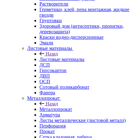
Растворители
Герметики, клей, пена монтажная, жидкие
гвозди
Грунтовки
Здоровый дом (антисептики, пропитки,
деревозащита)
Краски водно-дисперсионные
Эмали
Листовые материалы
Назад
Листовые материалы
ДСП
Гипсокартон
ДВП
ОСП
Сотовый поликарбонат
Фанера
Металлопрокат
Назад
Металлопрокат
Арматура
Листы металлические (листовой металл)
Перфорация
Прокат
Сетка кладочная, рабица