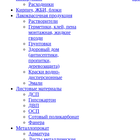
Расходники
Кирпич, ЖБИ, блоки
Лакокрасочная продукция
Растворители
Герметики, клей, пена
монтажная, жидкие
гвозди
Грунтовки
Здоровый дом
(антисептики,
пропитки,
деревозащита)
Краски водно-
дисперсионные
Эмали
Листовые материалы
ДСП
Гипсокартон
ДВП
ОСП
Сотовый поликарбонат
Фанера
Металлопрокат
Арматура
Листы металлические