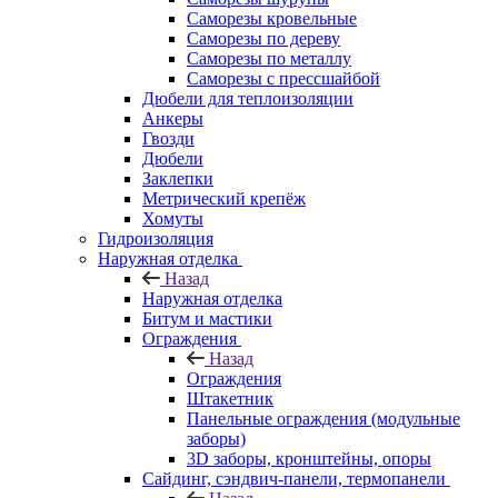
Саморезы кровельные
Саморезы по дереву
Саморезы по металлу
Саморезы с прессшайбой
Дюбели для теплоизоляции
Анкеры
Гвозди
Дюбели
Заклепки
Метрический крепёж
Хомуты
Гидроизоляция
Наружная отделка
Назад
Наружная отделка
Битум и мастики
Ограждения
Назад
Ограждения
Штакетник
Панельные ограждения (модульные
заборы)
3D заборы, кронштейны, опоры
Cайдинг, сэндвич-панели, термопанели