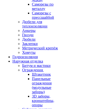
Саморезы по
металлу
Саморезы с
прессшайбой
Дюбели для
теплоизоляции
Анкеры
Гвозди
Дюбели
Заклепки
Метрический крепёж
Хомуты
Гидроизоляция
Наружная отделка
Битум и мастики
Ограждения
Штакетник
Панельные
ограждения
(модульные
заборы)
3D заборы,
кронштейны,
опоры