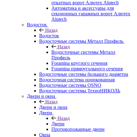
откатных ворот Алютех Alutech
Автоматика и аксессуары для
секционных гаражных ворот Алютех
Alutech
Водосток
Назад
Водосток
Водосточные системы Металл Профиль
Назад
Водосточные системы Металл
Профиль
Foramina круглого сечения
Foramina прямоугольного сечения
Водосточные системы большого диаметра
Водосточная система оцинкованная
Водосточные системы OSNO
Водосточные системы ТехноНИКОЛЬ
Двери и окна
Назад
Двери и окна
Двери
Назад
Двери
Противопожарные двери
Окна