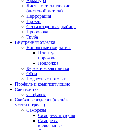
Арматура
Листы металлические
(листовой металл)
Перфорация
Прокат
Сетка кладочная, рабица
Проволока
Труба
Внутренняя отделка
Напольные покрытия
Плинтусы,
порожки
Подложка
Керамическая плитка
Обои
Подвесные потолки
Профиль и комплектующие
Сантехника
Санфаянс
Скобяные изделия (крепёж,
метизы, тросы)
Саморезы
Саморезы шурупы
Саморезы
кровельные