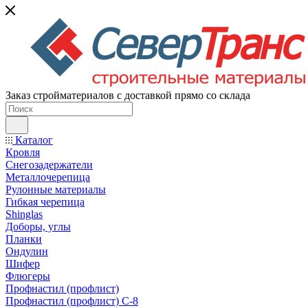
Заказ стройматериалов с доставкой прямо со склада
Каталог
Кровля
Снегозадержатели
Металлочерепица
Рулонные материалы
Гибкая черепица
Shinglas
Доборы, углы
Планки
Ондулин
Шифер
Флюгеры
Профнастил (профлист)
Профнастил (профлист) С-8