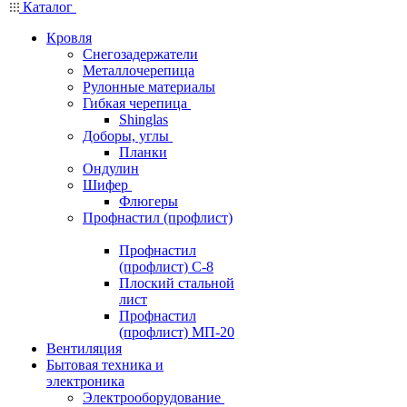
Каталог
Кровля
Снегозадержатели
Металлочерепица
Рулонные материалы
Гибкая черепица
Shinglas
Доборы, углы
Планки
Ондулин
Шифер
Флюгеры
Профнастил (профлист)
Профнастил
(профлист) С-8
Плоский стальной
лист
Профнастил
(профлист) МП-20
Вентиляция
Бытовая техника и
электроника
Электрооборудование