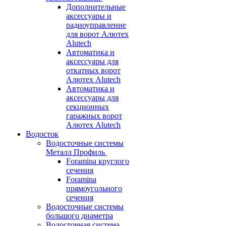
Дополнительные
аксессуары и
радиоуправление
для ворот Алютех
Alutech
Автоматика и
аксессуары для
откатных ворот
Алютех Alutech
Автоматика и
аксессуары для
секционных
гаражных ворот
Алютех Alutech
Водосток
Водосточные системы
Металл Профиль
Foramina круглого
сечения
Foramina
прямоугольного
сечения
Водосточные системы
большого диаметра
Водосточная система