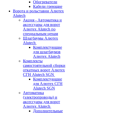
Обогреватели
Кабели греющие
Ворота и рольставни Алютех
Alutech
Акция - Автоматика и
аксессуары для ворот
Алютех Alutech по
специальным ценам
Шлагбаумы Алютех
Alutech
Комплектующие
для шлагбаумов
Алютех Alutech
Комплекты
самостоятельной сборки
откатных ворот Алютех
СГН Alutech SGN
Комплектующие
для Алютех СГН
Alutech SGN
Автоматика
(электропроводы) и
аксессуары для ворот
Алютех Alutech
Дополнительные