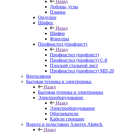
Назад
Доборы, углы
Планки
Ондулин
Шифер
Назад
Шифер
Флюгеры
Профнастил (профлист)
Назад
Профнастил (профлист)
Профнастил (профлист) С-8
Плоский стальной лист
Профнастил (профлист) МП-20
Вентиляция
Бытовая техника и электроника
Назад
Бытовая техника и электроника
Электрооборудование
Назад
Электрооборудование
Обогреватели
Кабели греющие
Ворота и рольставни Алютех Alutech
Назад