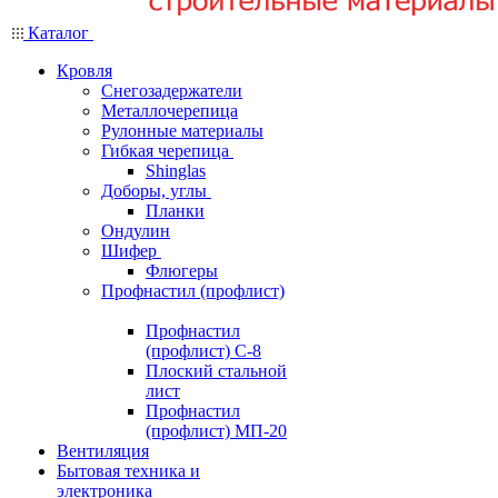
Каталог
Кровля
Снегозадержатели
Металлочерепица
Рулонные материалы
Гибкая черепица
Shinglas
Доборы, углы
Планки
Ондулин
Шифер
Флюгеры
Профнастил (профлист)
Профнастил
(профлист) С-8
Плоский стальной
лист
Профнастил
(профлист) МП-20
Вентиляция
Бытовая техника и
электроника