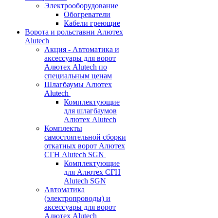
Электрооборудование
Обогреватели
Кабели греющие
Ворота и рольставни Алютех
Alutech
Акция - Автоматика и
аксессуары для ворот
Алютех Alutech по
специальным ценам
Шлагбаумы Алютех
Alutech
Комплектующие
для шлагбаумов
Алютех Alutech
Комплекты
самостоятельной сборки
откатных ворот Алютех
СГН Alutech SGN
Комплектующие
для Алютех СГН
Alutech SGN
Автоматика
(электропроводы) и
аксессуары для ворот
Алютех Alutech