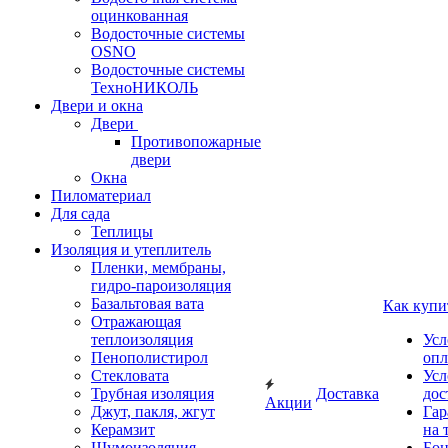
оцинкованная
Водосточные системы
OSNO
Водосточные системы
ТехноНИКОЛЬ
Двери и окна
Двери
Противопожарные
двери
Окна
Пиломатериал
Для сада
Теплицы
Изоляция и утеплитель
Пленки, мембраны,
гидро-пароизоляция
Базальтовая вата
Как купи
Отражающая
теплоизоляция
Усл
Пенополистирол
опл
Стекловата
Усл
Трубная изоляция
Доставка
дос
Акции
Джут, пакля, жгут
Гар
Керамзит
на 
Шумоизоляция
Бон