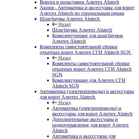
Ворота и рольставни Алютех Alutech
Акция - Автоматика и аксессуары для ворот
Алютех Alutech по специальным ценам
Шлагбаумы Алютех Alutech
Назад
Шлагбаумы Алютех Alutech
Комплектующие для шлагбаумов
Алютех Alutech
Комплекты самостоятельной сборки
откатных ворот Алютех СГН Alutech SGN
Назад
Комплекты самостоятельной сборки
откатных ворот Алютех СГН Alutech
SGN
Комплектующие для Алютех СГН
Alutech SGN
Автоматика (электропроводы) и аксессуары
для ворот Алютех Alutech
Назад
Автоматика (электропроводы) и
аксессуары для ворот Алютех Alutech
Дополнительные аксессуары и
радиоуправление для ворот Алютех
Alutech
Автоматика и аксессуары для