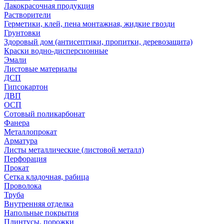
Лакокрасочная продукция
Растворители
Герметики, клей, пена монтажная, жидкие гвозди
Грунтовки
Здоровый дом (антисептики, пропитки, деревозащита)
Краски водно-дисперсионные
Эмали
Листовые материалы
ДСП
Гипсокартон
ДВП
ОСП
Сотовый поликарбонат
Фанера
Металлопрокат
Арматура
Листы металлические (листовой металл)
Перфорация
Прокат
Сетка кладочная, рабица
Проволока
Труба
Внутренняя отделка
Напольные покрытия
Плинтусы, порожки