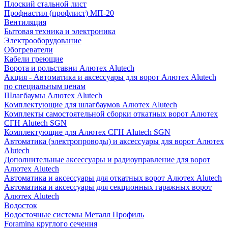
Плоский стальной лист
Профнастил (профлист) МП-20
Вентиляция
Бытовая техника и электроника
Электрооборудование
Обогреватели
Кабели греющие
Ворота и рольставни Алютех Alutech
Акция - Автоматика и аксессуары для ворот Алютех Alutech
по специальным ценам
Шлагбаумы Алютех Alutech
Комплектующие для шлагбаумов Алютех Alutech
Комплекты самостоятельной сборки откатных ворот Алютех
СГН Alutech SGN
Комплектующие для Алютех СГН Alutech SGN
Автоматика (электропроводы) и аксессуары для ворот Алютех
Alutech
Дополнительные аксессуары и радиоуправление для ворот
Алютех Alutech
Автоматика и аксессуары для откатных ворот Алютех Alutech
Автоматика и аксессуары для секционных гаражных ворот
Алютех Alutech
Водосток
Водосточные системы Металл Профиль
Foramina круглого сечения