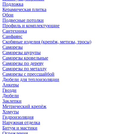
Подложка
Керамическая плитка
Обои
Подвесные потолки
Профиль и комплектующие
Сантехника
Санфаянс
Скобяные изделия (крепёж, метизы, тросы)
Саморезы
Саморезы шурупы
Саморезы кровельные
Саморезы по дереву
Саморезы по металлу
Саморезы с прессшайбой
Дюбели для теплоизоляции
Анкеры
Гвозди
Дюбели
Заклепки
Метрический крепёж
Хомуты
Гидроизоляция
Наружная отделка
Битум и мастики
Ограждения