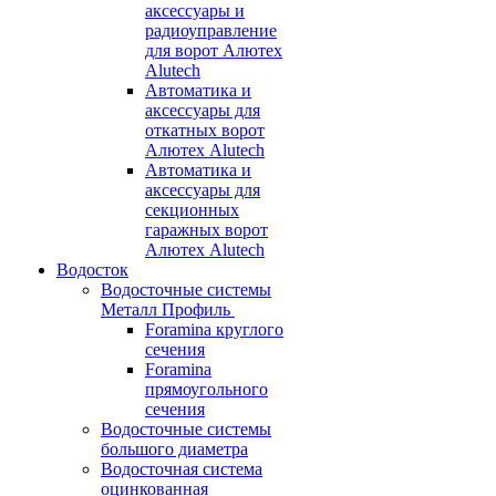
аксессуары и
радиоуправление
для ворот Алютех
Alutech
Автоматика и
аксессуары для
откатных ворот
Алютех Alutech
Автоматика и
аксессуары для
секционных
гаражных ворот
Алютех Alutech
Водосток
Водосточные системы
Металл Профиль
Foramina круглого
сечения
Foramina
прямоугольного
сечения
Водосточные системы
большого диаметра
Водосточная система
оцинкованная