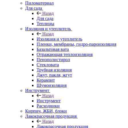
Пиломатериал
Для сада
Назад
Для сада
Теплицы
Изоляция и утеплитель
Назад
Изоляция и утеплитель
Пленки, мембраны, гидро-пароизоляция
Базальтовая вата
Отражающая теплоизоляция
Пенополистирол
Стекловата
Трубная изоляция
Джут, пакля, жгут
Керамзит
Шумоизоляция
Инструмент
Назад
Инструмент
Расходники
Кирпич, ЖБИ, блоки
Лакокрасочная продукция
Назад
Лакокрасочная продукция