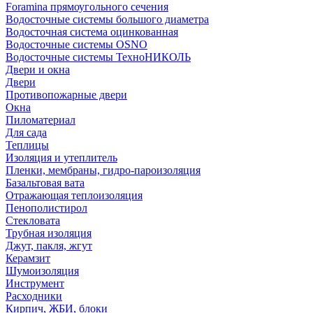
Foramina прямоугольного сечения
Водосточные системы большого диаметра
Водосточная система оцинкованная
Водосточные системы OSNO
Водосточные системы ТехноНИКОЛЬ
Двери и окна
Двери
Противопожарные двери
Окна
Пиломатериал
Для сада
Теплицы
Изоляция и утеплитель
Пленки, мембраны, гидро-пароизоляция
Базальтовая вата
Отражающая теплоизоляция
Пенополистирол
Стекловата
Трубная изоляция
Джут, пакля, жгут
Керамзит
Шумоизоляция
Инструмент
Расходники
Кирпич, ЖБИ, блоки