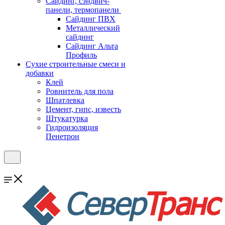
Cайдинг, сэндвич-
панели, термопанели
Сайдинг ПВХ
Металлический
сайдинг
Сайдинг Альта
Профиль
Сухие строительные смеси и
добавки
Клей
Ровнитель для пола
Шпатлевка
Цемент, гипс, известь
Штукатурка
Гидроизоляция
Пенетрон