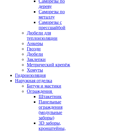
Саморезы по
дереву
Саморезы по
металлу
Саморезы с
прессшайбой
Дюбели для
теплоизоляции
Анкеры
Гвозди
Дюбели
Заклепки
Метрический крепёж
Хомуты
Гидроизоляция
Наружная отделка
Битум и мастики
Ограждения
Штакетник
Панельные
ограждения
(модульные
заборы)
3D заборы,
кронштейны,