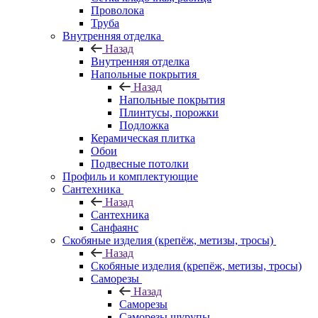
Проволока
Труба
Внутренняя отделка
Назад
Внутренняя отделка
Напольные покрытия
Назад
Напольные покрытия
Плинтусы, порожки
Подложка
Керамическая плитка
Обои
Подвесные потолки
Профиль и комплектующие
Сантехника
Назад
Сантехника
Санфаянс
Скобяные изделия (крепёж, метизы, тросы)
Назад
Скобяные изделия (крепёж, метизы, тросы)
Саморезы
Назад
Саморезы
Саморезы шурупы