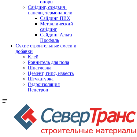
опоры
Cайдинг, сэндвич-
панели, термопанели
Сайдинг ПВХ
Металлический
сайдинг
Сайдинг Альта
Профиль
Сухие строительные смеси и
добавки
Клей
Ровнитель для пола
Шпатлевка
Цемент, гипс, известь
Штукатурка
Гидроизоляция
Пенетрон