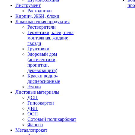
Инструмент
про
Расходники
Кирпич, ЖБИ, блоки
Лакокрасочная продукция
Растворители
Герметики, клей, пена
монтажная, жидкие
гвозди
Грунтовки
Здоровый дом
(антисептики,
пропитки,
деревозащита)
Краски водно-
дисперсионные
Эмали
Листовые материалы
ДСП
Гипсокартон
ДВП
ОСП
Сотовый поликарбонат
Фанера
Металлопрокат