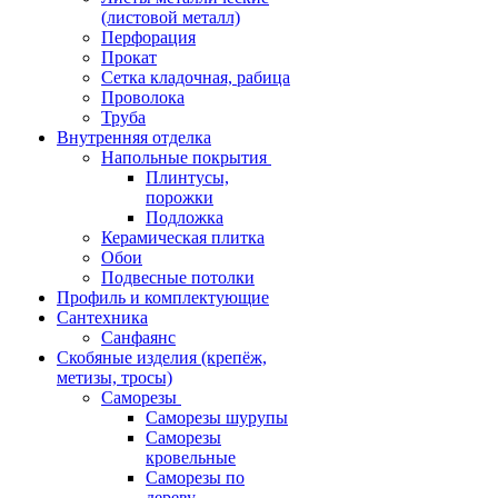
(листовой металл)
Перфорация
Прокат
Сетка кладочная, рабица
Проволока
Труба
Внутренняя отделка
Напольные покрытия
Плинтусы,
порожки
Подложка
Керамическая плитка
Обои
Подвесные потолки
Профиль и комплектующие
Сантехника
Санфаянс
Скобяные изделия (крепёж,
метизы, тросы)
Саморезы
Саморезы шурупы
Саморезы
кровельные
Саморезы по
дереву