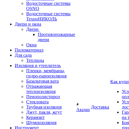
Водосточные системы
OSNO
Водосточные системы
ТехноНИКОЛЬ
Двери и окна
Двери
Противопожарные
двери
Окна
Пиломатериал
Для сада
Теплицы
Изоляция и утеплитель
Пленки, мембраны,
гидро-пароизоляция
Базальтовая вата
Как купи
Отражающая
теплоизоляция
Усл
Пенополистирол
опл
Стекловата
Усл
Трубная изоляция
Доставка
дос
Акции
Джут, пакля, жгут
Гар
Керамзит
на 
Шумоизоляция
Бон
Инструмент
про