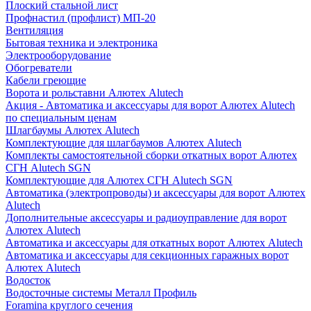
Плоский стальной лист
Профнастил (профлист) МП-20
Вентиляция
Бытовая техника и электроника
Электрооборудование
Обогреватели
Кабели греющие
Ворота и рольставни Алютех Alutech
Акция - Автоматика и аксессуары для ворот Алютех Alutech
по специальным ценам
Шлагбаумы Алютех Alutech
Комплектующие для шлагбаумов Алютех Alutech
Комплекты самостоятельной сборки откатных ворот Алютех
СГН Alutech SGN
Комплектующие для Алютех СГН Alutech SGN
Автоматика (электропроводы) и аксессуары для ворот Алютех
Alutech
Дополнительные аксессуары и радиоуправление для ворот
Алютех Alutech
Автоматика и аксессуары для откатных ворот Алютех Alutech
Автоматика и аксессуары для секционных гаражных ворот
Алютех Alutech
Водосток
Водосточные системы Металл Профиль
Foramina круглого сечения