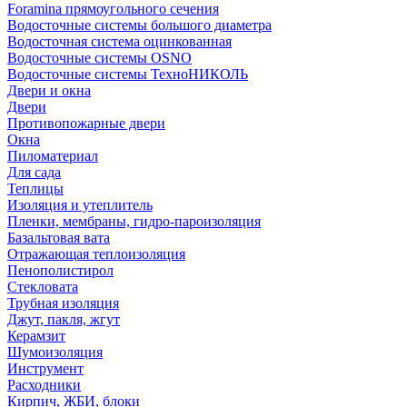
Foramina прямоугольного сечения
Водосточные системы большого диаметра
Водосточная система оцинкованная
Водосточные системы OSNO
Водосточные системы ТехноНИКОЛЬ
Двери и окна
Двери
Противопожарные двери
Окна
Пиломатериал
Для сада
Теплицы
Изоляция и утеплитель
Пленки, мембраны, гидро-пароизоляция
Базальтовая вата
Отражающая теплоизоляция
Пенополистирол
Стекловата
Трубная изоляция
Джут, пакля, жгут
Керамзит
Шумоизоляция
Инструмент
Расходники
Кирпич, ЖБИ, блоки