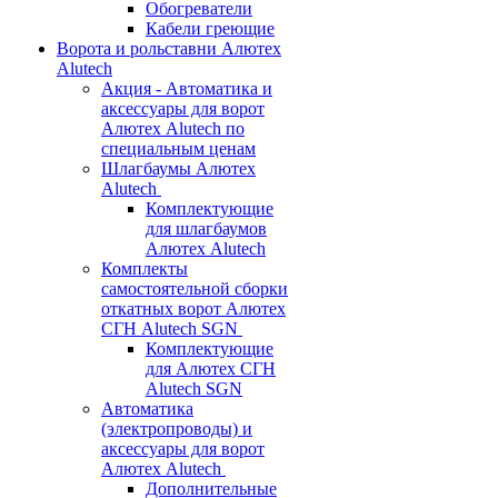
Обогреватели
Кабели греющие
Ворота и рольставни Алютех
Alutech
Акция - Автоматика и
аксессуары для ворот
Алютех Alutech по
специальным ценам
Шлагбаумы Алютех
Alutech
Комплектующие
для шлагбаумов
Алютех Alutech
Комплекты
самостоятельной сборки
откатных ворот Алютех
СГН Alutech SGN
Комплектующие
для Алютех СГН
Alutech SGN
Автоматика
(электропроводы) и
аксессуары для ворот
Алютех Alutech
Дополнительные