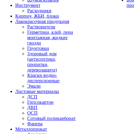
Инструмент
про
Расходники
Кирпич, ЖБИ, блоки
Лакокрасочная продукция
Растворители
Герметики, клей, пена
монтажная, жидкие
гвозди
Грунтовки
Здоровый дом
(антисептики,
пропитки,
деревозащита)
Краски водно-
дисперсионные
Эмали
Листовые материалы
ДСП
Гипсокартон
ДВП
ОСП
Сотовый поликарбонат
Фанера
Металлопрокат