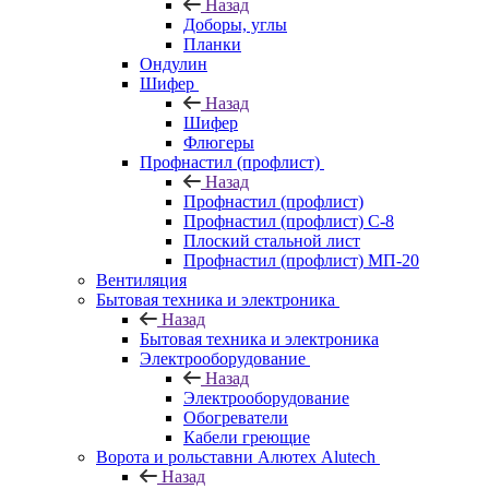
Назад
Доборы, углы
Планки
Ондулин
Шифер
Назад
Шифер
Флюгеры
Профнастил (профлист)
Назад
Профнастил (профлист)
Профнастил (профлист) С-8
Плоский стальной лист
Профнастил (профлист) МП-20
Вентиляция
Бытовая техника и электроника
Назад
Бытовая техника и электроника
Электрооборудование
Назад
Электрооборудование
Обогреватели
Кабели греющие
Ворота и рольставни Алютех Alutech
Назад