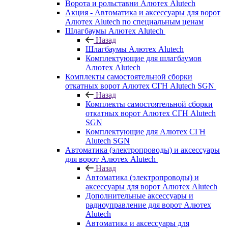
Ворота и рольставни Алютех Alutech
Акция - Автоматика и аксессуары для ворот
Алютех Alutech по специальным ценам
Шлагбаумы Алютех Alutech
Назад
Шлагбаумы Алютех Alutech
Комплектующие для шлагбаумов
Алютех Alutech
Комплекты самостоятельной сборки
откатных ворот Алютех СГН Alutech SGN
Назад
Комплекты самостоятельной сборки
откатных ворот Алютех СГН Alutech
SGN
Комплектующие для Алютех СГН
Alutech SGN
Автоматика (электропроводы) и аксессуары
для ворот Алютех Alutech
Назад
Автоматика (электропроводы) и
аксессуары для ворот Алютех Alutech
Дополнительные аксессуары и
радиоуправление для ворот Алютех
Alutech
Автоматика и аксессуары для