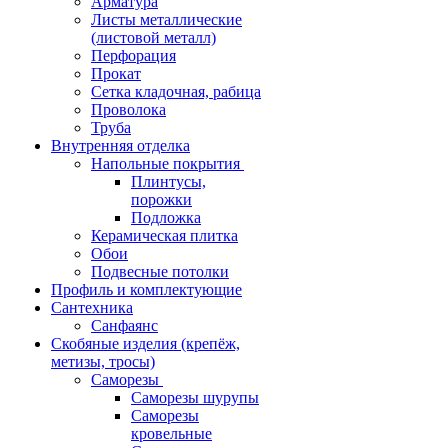
Арматура
Листы металлические
(листовой металл)
Перфорация
Прокат
Сетка кладочная, рабица
Проволока
Труба
Внутренняя отделка
Напольные покрытия
Плинтусы,
порожки
Подложка
Керамическая плитка
Обои
Подвесные потолки
Профиль и комплектующие
Сантехника
Санфаянс
Скобяные изделия (крепёж,
метизы, тросы)
Саморезы
Саморезы шурупы
Саморезы
кровельные