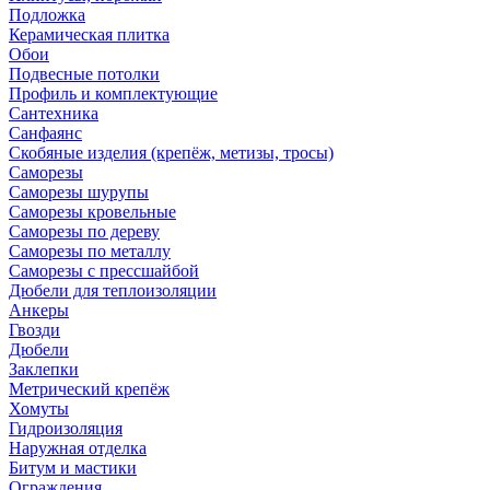
Подложка
Керамическая плитка
Обои
Подвесные потолки
Профиль и комплектующие
Сантехника
Санфаянс
Скобяные изделия (крепёж, метизы, тросы)
Саморезы
Саморезы шурупы
Саморезы кровельные
Саморезы по дереву
Саморезы по металлу
Саморезы с прессшайбой
Дюбели для теплоизоляции
Анкеры
Гвозди
Дюбели
Заклепки
Метрический крепёж
Хомуты
Гидроизоляция
Наружная отделка
Битум и мастики
Ограждения