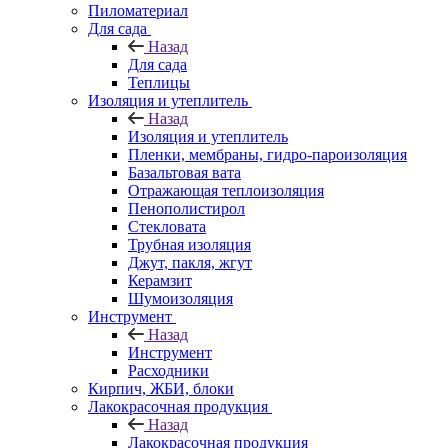
Пиломатериал
Для сада
Назад
Для сада
Теплицы
Изоляция и утеплитель
Назад
Изоляция и утеплитель
Пленки, мембраны, гидро-пароизоляция
Базальтовая вата
Отражающая теплоизоляция
Пенополистирол
Стекловата
Трубная изоляция
Джут, пакля, жгут
Керамзит
Шумоизоляция
Инструмент
Назад
Инструмент
Расходники
Кирпич, ЖБИ, блоки
Лакокрасочная продукция
Назад
Лакокрасочная продукция