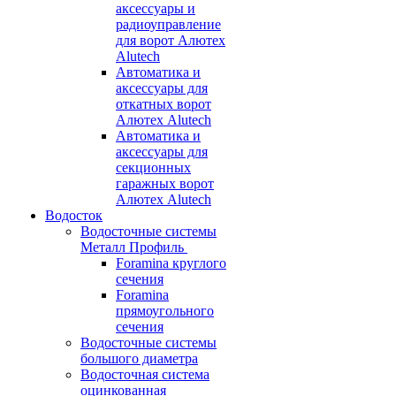
аксессуары и
радиоуправление
для ворот Алютех
Alutech
Автоматика и
аксессуары для
откатных ворот
Алютех Alutech
Автоматика и
аксессуары для
секционных
гаражных ворот
Алютех Alutech
Водосток
Водосточные системы
Металл Профиль
Foramina круглого
сечения
Foramina
прямоугольного
сечения
Водосточные системы
большого диаметра
Водосточная система
оцинкованная