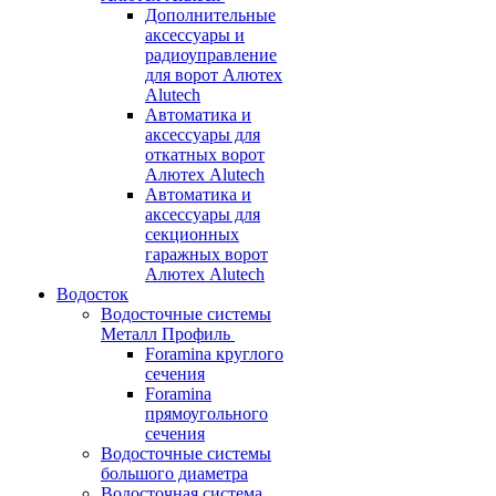
Дополнительные
аксессуары и
радиоуправление
для ворот Алютех
Alutech
Автоматика и
аксессуары для
откатных ворот
Алютех Alutech
Автоматика и
аксессуары для
секционных
гаражных ворот
Алютех Alutech
Водосток
Водосточные системы
Металл Профиль
Foramina круглого
сечения
Foramina
прямоугольного
сечения
Водосточные системы
большого диаметра
Водосточная система