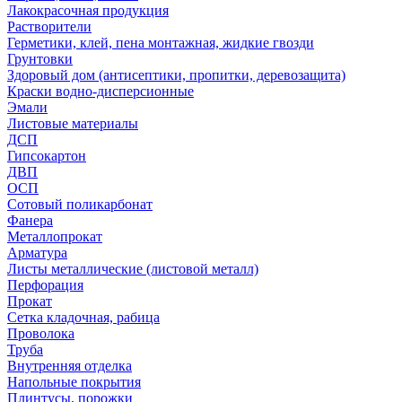
Лакокрасочная продукция
Растворители
Герметики, клей, пена монтажная, жидкие гвозди
Грунтовки
Здоровый дом (антисептики, пропитки, деревозащита)
Краски водно-дисперсионные
Эмали
Листовые материалы
ДСП
Гипсокартон
ДВП
ОСП
Сотовый поликарбонат
Фанера
Металлопрокат
Арматура
Листы металлические (листовой металл)
Перфорация
Прокат
Сетка кладочная, рабица
Проволока
Труба
Внутренняя отделка
Напольные покрытия
Плинтусы, порожки