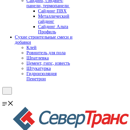
Cайдинг, сэндвич-
панели, термопанели
Сайдинг ПВХ
Металлический
сайдинг
Сайдинг Альта
Профиль
Сухие строительные смеси и
добавки
Клей
Ровнитель для пола
Шпатлевка
Цемент, гипс, известь
Штукатурка
Гидроизоляция
Пенетрон