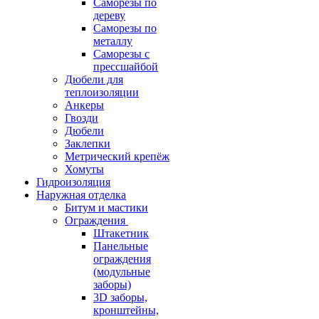
Саморезы по
дереву
Саморезы по
металлу
Саморезы с
прессшайбой
Дюбели для
теплоизоляции
Анкеры
Гвозди
Дюбели
Заклепки
Метрический крепёж
Хомуты
Гидроизоляция
Наружная отделка
Битум и мастики
Ограждения
Штакетник
Панельные
ограждения
(модульные
заборы)
3D заборы,
кронштейны,