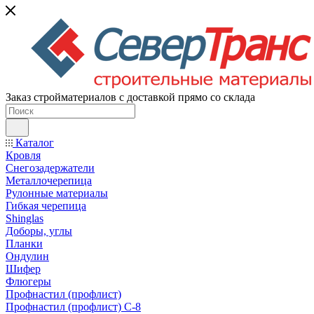
Заказ стройматериалов с доставкой прямо со склада
Каталог
Кровля
Снегозадержатели
Металлочерепица
Рулонные материалы
Гибкая черепица
Shinglas
Доборы, углы
Планки
Ондулин
Шифер
Флюгеры
Профнастил (профлист)
Профнастил (профлист) С-8