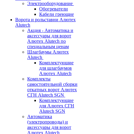
Электрооборудование
Обогреватели
Кабели греющие
Ворота и рольставни Алютех
Alutech
Акция - Автоматика и
аксессуары для ворот
Алютех Alutech по
специальным ценам
Шлагбаумы Алютех
Alutech
Комплектующие
для шлагбаумов
Алютех Alutech
Комплекты
самостоятельной сборки
откатных ворот Алютех
СГН Alutech SGN
Комплектующие
для Алютех СГН
Alutech SGN
Автоматика
(электропроводы) и
аксессуары для ворот
Алютех Alutech