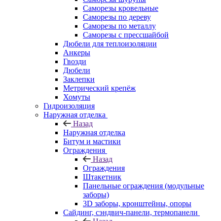
Саморезы кровельные
Саморезы по дереву
Саморезы по металлу
Саморезы с прессшайбой
Дюбели для теплоизоляции
Анкеры
Гвозди
Дюбели
Заклепки
Метрический крепёж
Хомуты
Гидроизоляция
Наружная отделка
Назад
Наружная отделка
Битум и мастики
Ограждения
Назад
Ограждения
Штакетник
Панельные ограждения (модульные
заборы)
3D заборы, кронштейны, опоры
Cайдинг, сэндвич-панели, термопанели