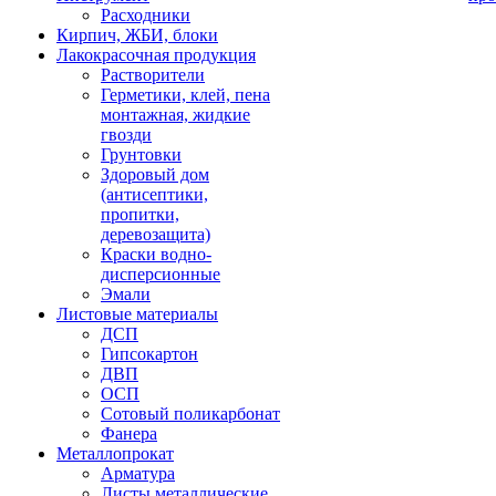
Расходники
Кирпич, ЖБИ, блоки
Лакокрасочная продукция
Растворители
Герметики, клей, пена
монтажная, жидкие
гвозди
Грунтовки
Здоровый дом
(антисептики,
пропитки,
деревозащита)
Краски водно-
дисперсионные
Эмали
Листовые материалы
ДСП
Гипсокартон
ДВП
ОСП
Сотовый поликарбонат
Фанера
Металлопрокат
Арматура
Листы металлические