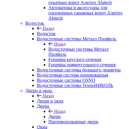
откатных ворот Алютех Alutech
Автоматика и аксессуары для
секционных гаражных ворот Алютех
Alutech
Водосток
Назад
Водосток
Водосточные системы Металл Профиль
Назад
Водосточные системы Металл
Профиль
Foramina круглого сечения
Foramina прямоугольного сечения
Водосточные системы большого диаметра
Водосточная система оцинкованная
Водосточные системы OSNO
Водосточные системы ТехноНИКОЛЬ
Двери и окна
Назад
Двери и окна
Двери
Назад
Двери
Противопожарные двери
Окна