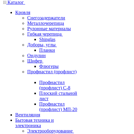
Каталог
Кровля
Снегозадержатели
Металлочерепица
Рулонные материалы
Гибкая черепица
Shinglas
Доборы, углы
Планки
Ондулин
Шифер
Флюгеры
Профнастил (профлист)
Профнастил
(профлист) С-8
Плоский стальной
лист
Профнастил
(профлист) МП-20
Вентиляция
Бытовая техника и
электроника
Электрооборудование