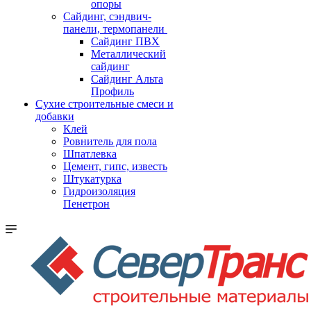
опоры
Cайдинг, сэндвич-
панели, термопанели
Сайдинг ПВХ
Металлический
сайдинг
Сайдинг Альта
Профиль
Сухие строительные смеси и
добавки
Клей
Ровнитель для пола
Шпатлевка
Цемент, гипс, известь
Штукатурка
Гидроизоляция
Пенетрон