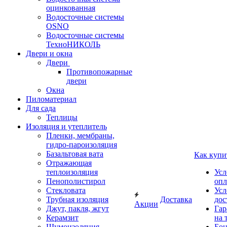
оцинкованная
Водосточные системы
OSNO
Водосточные системы
ТехноНИКОЛЬ
Двери и окна
Двери
Противопожарные
двери
Окна
Пиломатериал
Для сада
Теплицы
Изоляция и утеплитель
Пленки, мембраны,
гидро-пароизоляция
Базальтовая вата
Как купи
Отражающая
теплоизоляция
Усл
Пенополистирол
опл
Стекловата
Усл
Трубная изоляция
Доставка
дос
Акции
Джут, пакля, жгут
Гар
Керамзит
на 
Шумоизоляция
Бон