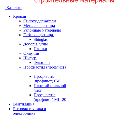
Каталог
Кровля
Снегозадержатели
Металлочерепица
Рулонные материалы
Гибкая черепица
Shinglas
Доборы, углы
Планки
Ондулин
Шифер
Флюгеры
Профнастил (профлист)
Профнастил
(профлист) С-8
Плоский стальной
лист
Профнастил
(профлист) МП-20
Вентиляция
Бытовая техника и
электроника