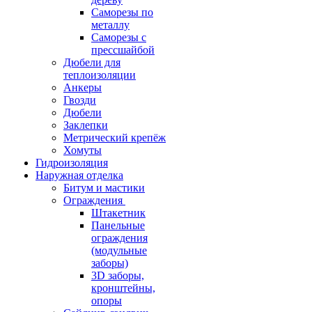
Саморезы по
металлу
Саморезы с
прессшайбой
Дюбели для
теплоизоляции
Анкеры
Гвозди
Дюбели
Заклепки
Метрический крепёж
Хомуты
Гидроизоляция
Наружная отделка
Битум и мастики
Ограждения
Штакетник
Панельные
ограждения
(модульные
заборы)
3D заборы,
кронштейны,
опоры