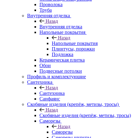
Проволока
Труба
Внутренняя отделка
Назад
Внутренняя отделка
Напольные покрытия
Назад
Напольные покрытия
Плинтусы, порожки
Подложка
Керамическая плитка
Обои
Подвесные потолки
Профиль и комплектующие
Сантехника
Назад
Сантехника
Санфаянс
Скобяные изделия (крепёж, метизы, тросы)
Назад
Скобяные изделия (крепёж, метизы, тросы)
Саморезы
Назад
Саморезы
Саморезы шурупы