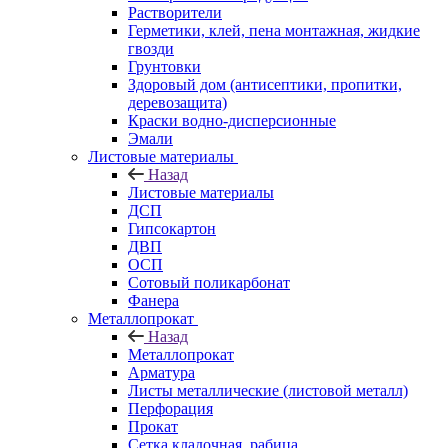
Растворители
Герметики, клей, пена монтажная, жидкие
гвозди
Грунтовки
Здоровый дом (антисептики, пропитки,
деревозащита)
Краски водно-дисперсионные
Эмали
Листовые материалы
Назад
Листовые материалы
ДСП
Гипсокартон
ДВП
ОСП
Сотовый поликарбонат
Фанера
Металлопрокат
Назад
Металлопрокат
Арматура
Листы металлические (листовой металл)
Перфорация
Прокат
Сетка кладочная, рабица