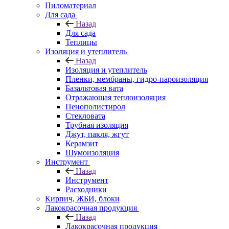
Пиломатериал
Для сада
Назад
Для сада
Теплицы
Изоляция и утеплитель
Назад
Изоляция и утеплитель
Пленки, мембраны, гидро-пароизоляция
Базальтовая вата
Отражающая теплоизоляция
Пенополистирол
Стекловата
Трубная изоляция
Джут, пакля, жгут
Керамзит
Шумоизоляция
Инструмент
Назад
Инструмент
Расходники
Кирпич, ЖБИ, блоки
Лакокрасочная продукция
Назад
Лакокрасочная продукция