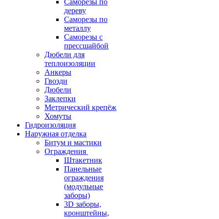
Саморезы по
дереву
Саморезы по
металлу
Саморезы с
прессшайбой
Дюбели для
теплоизоляции
Анкеры
Гвозди
Дюбели
Заклепки
Метрический крепёж
Хомуты
Гидроизоляция
Наружная отделка
Битум и мастики
Ограждения
Штакетник
Панельные
ограждения
(модульные
заборы)
3D заборы,
кронштейны,