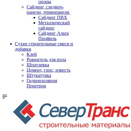
опоры
Cайдинг, сэндвич-
панели, термопанели
Сайдинг ПВХ
Металлический
сайдинг
Сайдинг Альта
Профиль
Сухие строительные смеси и
добавки
Клей
Ровнитель для пола
Шпатлевка
Цемент, гипс, известь
Штукатурка
Гидроизоляция
Пенетрон