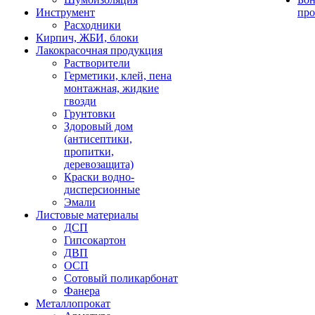
Инструмент
про
Расходники
Кирпич, ЖБИ, блоки
Лакокрасочная продукция
Растворители
Герметики, клей, пена
монтажная, жидкие
гвозди
Грунтовки
Здоровый дом
(антисептики,
пропитки,
деревозащита)
Краски водно-
дисперсионные
Эмали
Листовые материалы
ДСП
Гипсокартон
ДВП
ОСП
Сотовый поликарбонат
Фанера
Металлопрокат