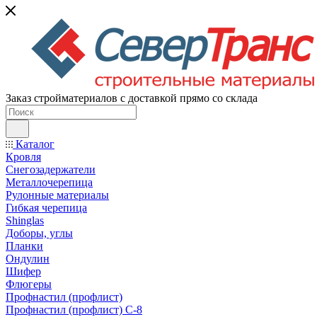
Заказ стройматериалов с доставкой прямо со склада
Каталог
Кровля
Снегозадержатели
Металлочерепица
Рулонные материалы
Гибкая черепица
Shinglas
Доборы, углы
Планки
Ондулин
Шифер
Флюгеры
Профнастил (профлист)
Профнастил (профлист) С-8