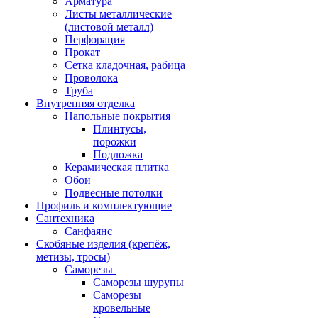
Арматура
Листы металлические
(листовой металл)
Перфорация
Прокат
Сетка кладочная, рабица
Проволока
Труба
Внутренняя отделка
Напольные покрытия
Плинтусы,
порожки
Подложка
Керамическая плитка
Обои
Подвесные потолки
Профиль и комплектующие
Сантехника
Санфаянс
Скобяные изделия (крепёж,
метизы, тросы)
Саморезы
Саморезы шурупы
Саморезы
кровельные