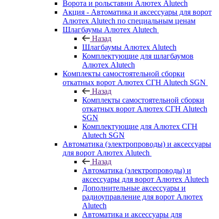
Ворота и рольставни Алютех Alutech
Акция - Автоматика и аксессуары для ворот
Алютех Alutech по специальным ценам
Шлагбаумы Алютех Alutech
Назад
Шлагбаумы Алютех Alutech
Комплектующие для шлагбаумов
Алютех Alutech
Комплекты самостоятельной сборки
откатных ворот Алютех СГН Alutech SGN
Назад
Комплекты самостоятельной сборки
откатных ворот Алютех СГН Alutech
SGN
Комплектующие для Алютех СГН
Alutech SGN
Автоматика (электропроводы) и аксессуары
для ворот Алютех Alutech
Назад
Автоматика (электропроводы) и
аксессуары для ворот Алютех Alutech
Дополнительные аксессуары и
радиоуправление для ворот Алютех
Alutech
Автоматика и аксессуары для