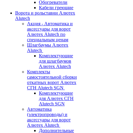
Обогреватели
Кабели греющие
Ворота и рольставни Алютех
Alutech
Акция - Автоматика и
аксессуары для ворот
Алютех Alutech по
специальным ценам
Шлагбаумы Алютех
Alutech
Комплектующие
для шлагбаумов
Алютех Alutech
Комплекты
самостоятельной сборки
откатных ворот Алютех
СГН Alutech SGN
Комплектующие
для Алютех СГН
Alutech SGN
Автоматика
(электропроводы) и
аксессуары для ворот
Алютех Alutech
Дополнительные