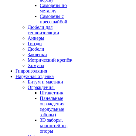
Саморезы по
металлу
Саморезы с
прессшайбой
Дюбели для
теплоизоляции
Анкеры
Гвозди
Дюбели
Заклепки
Метрический крепёж
Хомуты
Гидроизоляция
Наружная отделка
Битум и мастики
Ограждения
Штакетник
Панельные
ограждения
(модульные
заборы)
3D заборы,
кронштейны,
опоры