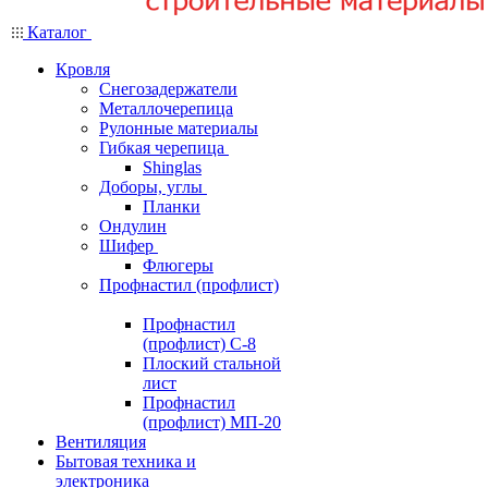
Каталог
Кровля
Снегозадержатели
Металлочерепица
Рулонные материалы
Гибкая черепица
Shinglas
Доборы, углы
Планки
Ондулин
Шифер
Флюгеры
Профнастил (профлист)
Профнастил
(профлист) С-8
Плоский стальной
лист
Профнастил
(профлист) МП-20
Вентиляция
Бытовая техника и
электроника