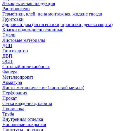
Лакокрасочная продукция
Растворители
Герметики, клей, пена монтажная, жидкие гвозди
Грунтовки
Здоровый дом (антисептики, пропитки, деревозащита)
Краски водно-дисперсионные
Эмали
Листовые материалы
ДСП
Гипсокартон
ДВП
ОСП
Сотовый поликарбонат
Фанера
Металлопрокат
Арматура
Листы металлические (листовой металл)
Перфорация
Прокат
Сетка кладочная, рабица
Проволока
Труба
Внутренняя отделка
Напольные покрытия
Плинтусы, порожки