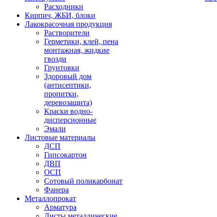
Расходники
Кирпич, ЖБИ, блоки
Лакокрасочная продукция
Растворители
Герметики, клей, пена
монтажная, жидкие
гвозди
Грунтовки
Здоровый дом
(антисептики,
пропитки,
деревозащита)
Краски водно-
дисперсионные
Эмали
Листовые материалы
ДСП
Гипсокартон
ДВП
ОСП
Сотовый поликарбонат
Фанера
Металлопрокат
Арматура
Листы металлические