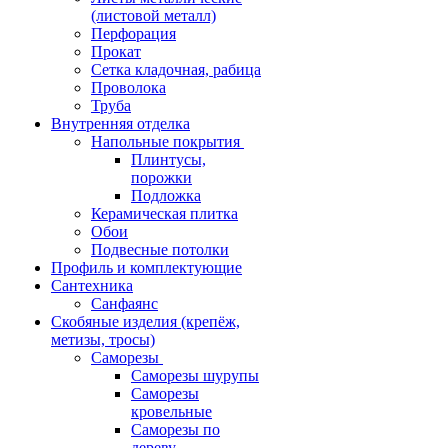
(листовой металл)
Перфорация
Прокат
Сетка кладочная, рабица
Проволока
Труба
Внутренняя отделка
Напольные покрытия
Плинтусы,
порожки
Подложка
Керамическая плитка
Обои
Подвесные потолки
Профиль и комплектующие
Сантехника
Санфаянс
Скобяные изделия (крепёж,
метизы, тросы)
Саморезы
Саморезы шурупы
Саморезы
кровельные
Саморезы по
дереву