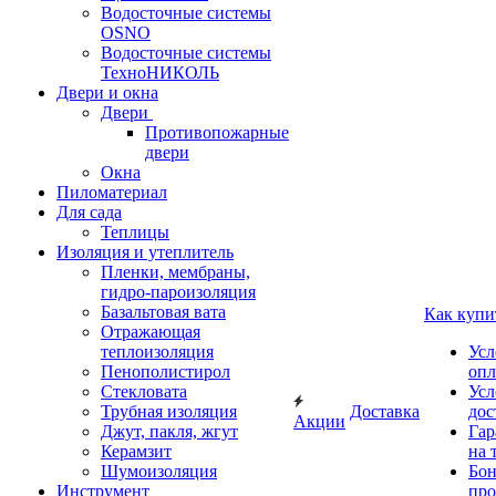
Водосточные системы
OSNO
Водосточные системы
ТехноНИКОЛЬ
Двери и окна
Двери
Противопожарные
двери
Окна
Пиломатериал
Для сада
Теплицы
Изоляция и утеплитель
Пленки, мембраны,
гидро-пароизоляция
Базальтовая вата
Как купи
Отражающая
теплоизоляция
Усл
Пенополистирол
опл
Стекловата
Усл
Трубная изоляция
Доставка
дос
Акции
Джут, пакля, жгут
Гар
Керамзит
на 
Шумоизоляция
Бон
Инструмент
про