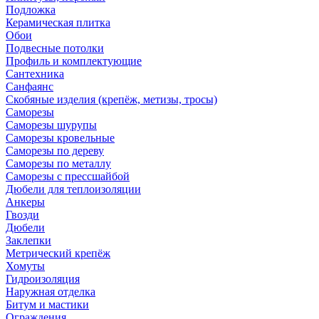
Подложка
Керамическая плитка
Обои
Подвесные потолки
Профиль и комплектующие
Сантехника
Санфаянс
Скобяные изделия (крепёж, метизы, тросы)
Саморезы
Саморезы шурупы
Саморезы кровельные
Саморезы по дереву
Саморезы по металлу
Саморезы с прессшайбой
Дюбели для теплоизоляции
Анкеры
Гвозди
Дюбели
Заклепки
Метрический крепёж
Хомуты
Гидроизоляция
Наружная отделка
Битум и мастики
Ограждения