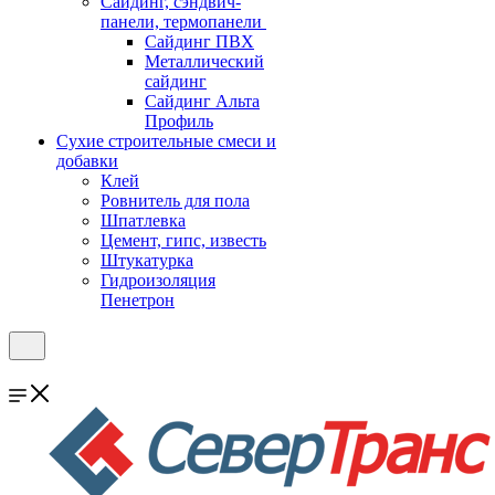
Cайдинг, сэндвич-
панели, термопанели
Сайдинг ПВХ
Металлический
сайдинг
Сайдинг Альта
Профиль
Сухие строительные смеси и
добавки
Клей
Ровнитель для пола
Шпатлевка
Цемент, гипс, известь
Штукатурка
Гидроизоляция
Пенетрон