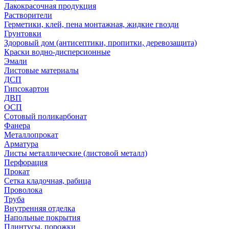
Лакокрасочная продукция
Растворители
Герметики, клей, пена монтажная, жидкие гвозди
Грунтовки
Здоровый дом (антисептики, пропитки, деревозащита)
Краски водно-дисперсионные
Эмали
Листовые материалы
ДСП
Гипсокартон
ДВП
ОСП
Сотовый поликарбонат
Фанера
Металлопрокат
Арматура
Листы металлические (листовой металл)
Перфорация
Прокат
Сетка кладочная, рабица
Проволока
Труба
Внутренняя отделка
Напольные покрытия
Плинтусы, порожки