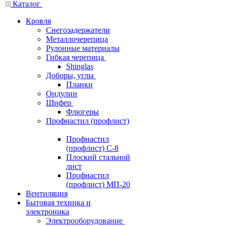
Каталог
Кровля
Снегозадержатели
Металлочерепица
Рулонные материалы
Гибкая черепица
Shinglas
Доборы, углы
Планки
Ондулин
Шифер
Флюгеры
Профнастил (профлист)
Профнастил
(профлист) С-8
Плоский стальной
лист
Профнастил
(профлист) МП-20
Вентиляция
Бытовая техника и
электроника
Электрооборудование