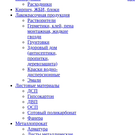
Расходники
Кирпич, ЖБИ, блоки
Лакокрасочная продукция
Растворители
Герметики, клей, пена
монтажная, жидкие
гвозди
Грунтовки
Здоровый дом
(антисептики,
пропитки,
деревозащита)
Краски водно-
дисперсионные
Эмали
Листовые материалы
ДСП
Гипсокартон
ДВП
ОСП
Сотовый поликарбонат
Фанера
Металлопрокат
Арматура
Листы металлические