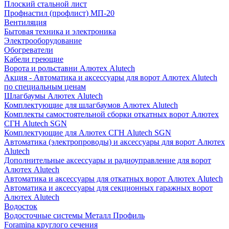
Плоский стальной лист
Профнастил (профлист) МП-20
Вентиляция
Бытовая техника и электроника
Электрооборудование
Обогреватели
Кабели греющие
Ворота и рольставни Алютех Alutech
Акция - Автоматика и аксессуары для ворот Алютех Alutech
по специальным ценам
Шлагбаумы Алютех Alutech
Комплектующие для шлагбаумов Алютех Alutech
Комплекты самостоятельной сборки откатных ворот Алютех
СГН Alutech SGN
Комплектующие для Алютех СГН Alutech SGN
Автоматика (электропроводы) и аксессуары для ворот Алютех
Alutech
Дополнительные аксессуары и радиоуправление для ворот
Алютех Alutech
Автоматика и аксессуары для откатных ворот Алютех Alutech
Автоматика и аксессуары для секционных гаражных ворот
Алютех Alutech
Водосток
Водосточные системы Металл Профиль
Foramina круглого сечения