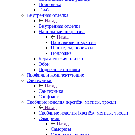
Проволока
Труба
Внутренняя отделка
Назад
Внутренняя отделка
Напольные покрытия
Назад
Напольные покрытия
Плинтусы, порожки
Подложка
Керамическая плитка
Обои
Подвесные потолки
Профиль и комплектующие
Сантехника
Назад
Сантехника
Санфаянс
Скобяные изделия (крепёж, метизы, тросы)
Назад
Скобяные изделия (крепёж, метизы, тросы)
Саморезы
Назад
Саморезы
Саморезы шурупы