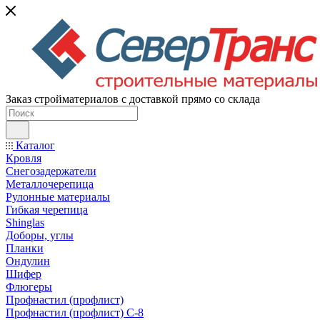
Заказ стройматериалов с доставкой прямо со склада
Каталог
Кровля
Снегозадержатели
Металлочерепица
Рулонные материалы
Гибкая черепица
Shinglas
Доборы, углы
Планки
Ондулин
Шифер
Флюгеры
Профнастил (профлист)
Профнастил (профлист) С-8