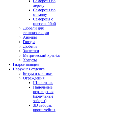
Саморезы по
дереву
Саморезы по
металлу
Саморезы с
прессшайбой
Дюбели для
теплоизоляции
Анкеры
Гвозди
Дюбели
Заклепки
Метрический крепёж
Хомуты
Гидроизоляция
Наружная отделка
Битум и мастики
Ограждения
Штакетник
Панельные
ограждения
(модульные
заборы)
3D заборы,
кронштейны,