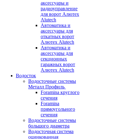
аксессуары и
радиоуправление
для ворот Алютех
Alutech
Автоматика и
аксессуары для
откатных ворот
Алютех Alutech
Автоматика и
аксессуары для
секционных
гаражных ворот
Алютех Alutech
Водосток
Водосточные системы
Металл Профиль
Foramina круглого
сечения
Foramina
прямоугольного
сечения
Водосточные системы
большого диаметра
Водосточная система
оцинкованная