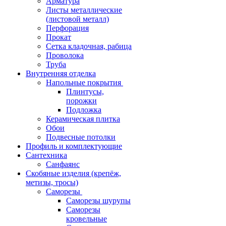
Арматура
Листы металлические
(листовой металл)
Перфорация
Прокат
Сетка кладочная, рабица
Проволока
Труба
Внутренняя отделка
Напольные покрытия
Плинтусы,
порожки
Подложка
Керамическая плитка
Обои
Подвесные потолки
Профиль и комплектующие
Сантехника
Санфаянс
Скобяные изделия (крепёж,
метизы, тросы)
Саморезы
Саморезы шурупы
Саморезы
кровельные