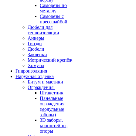
Саморезы по
металлу
Саморезы с
прессшайбой
Дюбели для
теплоизоляции
Анкеры
Гвозди
Дюбели
Заклепки
Метрический крепёж
Хомуты
Гидроизоляция
Наружная отделка
Битум и мастики
Ограждения
Штакетник
Панельные
ограждения
(модульные
заборы)
3D заборы,
кронштейны,
опоры