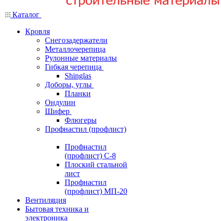
Каталог
Кровля
Снегозадержатели
Металлочерепица
Рулонные материалы
Гибкая черепица
Shinglas
Доборы, углы
Планки
Ондулин
Шифер
Флюгеры
Профнастил (профлист)
Профнастил
(профлист) С-8
Плоский стальной
лист
Профнастил
(профлист) МП-20
Вентиляция
Бытовая техника и
электроника