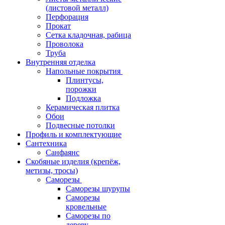
(листовой металл)
Перфорация
Прокат
Сетка кладочная, рабица
Проволока
Труба
Внутренняя отделка
Напольные покрытия
Плинтусы,
порожки
Подложка
Керамическая плитка
Обои
Подвесные потолки
Профиль и комплектующие
Сантехника
Санфаянс
Скобяные изделия (крепёж,
метизы, тросы)
Саморезы
Саморезы шурупы
Саморезы
кровельные
Саморезы по
дереву