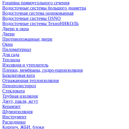
Foramina прямоугольного сечения
Водосточные системы большого диаметра
Водосточная система оцинкованная
Водосточные системы OSNO
Водосточные системы ТехноНИКОЛЬ
Двери и окна
Двери
Противопожарные двери
Окна
Пиломатериал
Для сада
Теплицы
Изоляция и утеплитель
Пленки, мембраны, гидро-пароизоляция
Базальтовая вата
Отражающая теплоизоляция
Пенополистирол
Стекловата
Трубная изоляция
Джут, пакля, жгут
Керамзит
Шумоизоляция
Инструмент
Расходники
Кирпич, ЖБИ, блоки