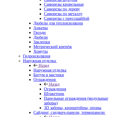
Саморезы кровельные
Саморезы по дереву
Саморезы по металлу
Саморезы с прессшайбой
Дюбели для теплоизоляции
Анкеры
Гвозди
Дюбели
Заклепки
Метрический крепёж
Хомуты
Гидроизоляция
Наружная отделка
Назад
Наружная отделка
Битум и мастики
Ограждения
Назад
Ограждения
Штакетник
Панельные ограждения (модульные
заборы)
3D заборы, кронштейны, опоры
Cайдинг, сэндвич-панели, термопанели