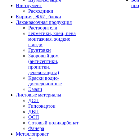
Инструмент
про
Расходники
Кирпич, ЖБИ, блоки
Лакокрасочная продукция
Растворители
Герметики, клей, пена
монтажная, жидкие
гвозди
Грунтовки
Здоровый дом
(антисептики,
пропитки,
деревозащита)
Краски водно-
дисперсионные
Эмали
Листовые материалы
ДСП
Гипсокартон
ДВП
ОСП
Сотовый поликарбонат
Фанера
Металлопрокат