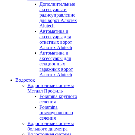
Дополнительные
аксессуары и
радиоуправление
для ворот Алютех
Alutech
Автоматика и
аксессуары для
откатных ворот
Алютех Alutech
Автоматика и
аксессуары для
секционных
гаражных ворот
Алютех Alutech
Водосток
Водосточные системы
Металл Профиль
Foramina круглого
сечения
Foramina
прямоугольного
сечения
Водосточные системы
большого диаметра
Водосточная система