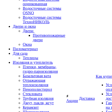
оцинкованная
Водосточные системы
OSNO
Водосточные системы
ТехноНИКОЛЬ
Двери и окна
Двери
Противопожарные
двери
Окна
Пиломатериал
Для сада
Теплицы
Изоляция и утеплитель
Пленки, мембраны,
гидро-пароизоляция
Базальтовая вата
Как купи
Отражающая
теплоизоляция
Усл
Пенополистирол
опл
Стекловата
Усл
Трубная изоляция
Доставка
дос
Акции
Джут, пакля, жгут
Гар
Керамзит
на 
Шумоизоляция
Бон