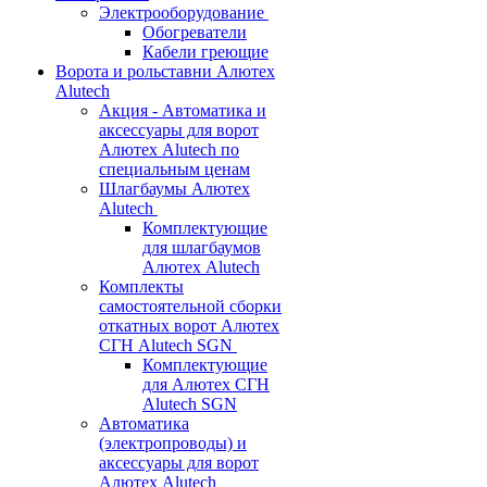
Электрооборудование
Обогреватели
Кабели греющие
Ворота и рольставни Алютех
Alutech
Акция - Автоматика и
аксессуары для ворот
Алютех Alutech по
специальным ценам
Шлагбаумы Алютех
Alutech
Комплектующие
для шлагбаумов
Алютех Alutech
Комплекты
самостоятельной сборки
откатных ворот Алютех
СГН Alutech SGN
Комплектующие
для Алютех СГН
Alutech SGN
Автоматика
(электропроводы) и
аксессуары для ворот
Алютех Alutech