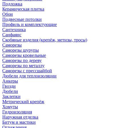
Подложка
Керамическая плитка
Обои
Подвесные потолки
Профиль и комплектующие
Сантехника
Санфаянс
Скобяные изделия (крепёж, метизы, тросы)
Саморезы
Саморезы шурупы
Саморезы кровельные
Саморезы по дереву
Саморезы по металлу
Саморезы с прессшайбой
Дюбели для теплоизоляции
Анкеры
Гвозди
Дюбели
Заклепки
Метрический крепёж
Хомуты
Гидроизоляция
Наружная отделка
Битум и мастики
Ограждения