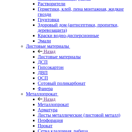
Растворители
Герметики, клей, пена монтажная, жидкие
гвозди
Грунтовки
Здоровый дом (антисептики, пропитки,
деревозащита)
Краски водно-дисперсионные
Эмали
Листовые материалы
Назад
Листовые материалы
ДСП
Гипсокартон
ДВП
ОСП
Сотовый поликарбонат
Фанера
Металлопрокат
Назад
Металлопрокат
Арматура
Листы металлические (листовой металл)
Перфорация
Прокат
Сетка кладочная, рабица