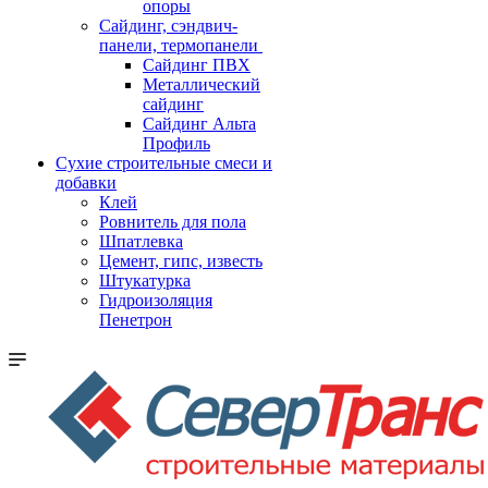
опоры
Cайдинг, сэндвич-
панели, термопанели
Сайдинг ПВХ
Металлический
сайдинг
Сайдинг Альта
Профиль
Сухие строительные смеси и
добавки
Клей
Ровнитель для пола
Шпатлевка
Цемент, гипс, известь
Штукатурка
Гидроизоляция
Пенетрон