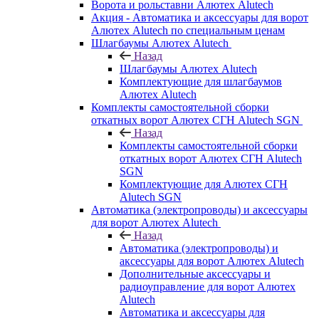
Ворота и рольставни Алютех Alutech
Акция - Автоматика и аксессуары для ворот
Алютех Alutech по специальным ценам
Шлагбаумы Алютех Alutech
Назад
Шлагбаумы Алютех Alutech
Комплектующие для шлагбаумов
Алютех Alutech
Комплекты самостоятельной сборки
откатных ворот Алютех СГН Alutech SGN
Назад
Комплекты самостоятельной сборки
откатных ворот Алютех СГН Alutech
SGN
Комплектующие для Алютех СГН
Alutech SGN
Автоматика (электропроводы) и аксессуары
для ворот Алютех Alutech
Назад
Автоматика (электропроводы) и
аксессуары для ворот Алютех Alutech
Дополнительные аксессуары и
радиоуправление для ворот Алютех
Alutech
Автоматика и аксессуары для