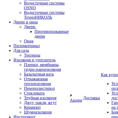
Водосточные системы
OSNO
Водосточные системы
ТехноНИКОЛЬ
Двери и окна
Двери
Противопожарные
двери
Окна
Пиломатериал
Для сада
Теплицы
Изоляция и утеплитель
Пленки, мембраны,
гидро-пароизоляция
Базальтовая вата
Как купи
Отражающая
теплоизоляция
Усл
Пенополистирол
опл
Стекловата
Усл
Трубная изоляция
Доставка
дос
Акции
Джут, пакля, жгут
Гар
Керамзит
на 
Шумоизоляция
Бон
Инструмент
про