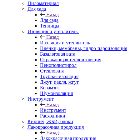
Пиломатериал
Для сада
Назад
Для сада
Теплицы
Изоляция и утеплитель
Назад
Изоляция и утеплитель
Пленки, мембраны, гидро-пароизоляция
Базальтовая вата
Отражающая теплоизоляция
Пенополистирол
Стекловата
Трубная изоляция
Джут, пакля, жгут
Керамзит
Шумоизоляция
Инструмент
Назад
Инструмент
Расходники
Кирпич, ЖБИ, блоки
Лакокрасочная продукция
Назад
Лакокрасочная продукция