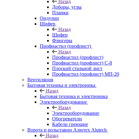
Назад
Доборы, углы
Планки
Ондулин
Шифер
Назад
Шифер
Флюгеры
Профнастил (профлист)
Назад
Профнастил (профлист)
Профнастил (профлист) С-8
Плоский стальной лист
Профнастил (профлист) МП-20
Вентиляция
Бытовая техника и электроника
Назад
Бытовая техника и электроника
Электрооборудование
Назад
Электрооборудование
Обогреватели
Кабели греющие
Ворота и рольставни Алютех Alutech
Назад