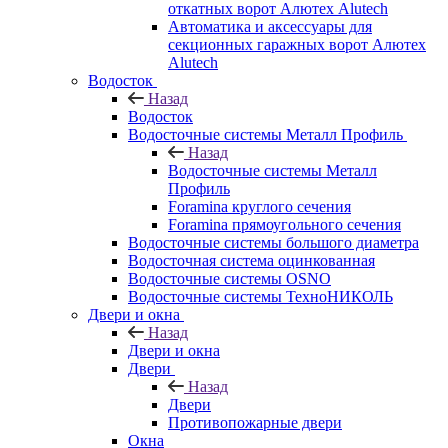
откатных ворот Алютех Alutech
Автоматика и аксессуары для
секционных гаражных ворот Алютех
Alutech
Водосток
Назад
Водосток
Водосточные системы Металл Профиль
Назад
Водосточные системы Металл
Профиль
Foramina круглого сечения
Foramina прямоугольного сечения
Водосточные системы большого диаметра
Водосточная система оцинкованная
Водосточные системы OSNO
Водосточные системы ТехноНИКОЛЬ
Двери и окна
Назад
Двери и окна
Двери
Назад
Двери
Противопожарные двери
Окна