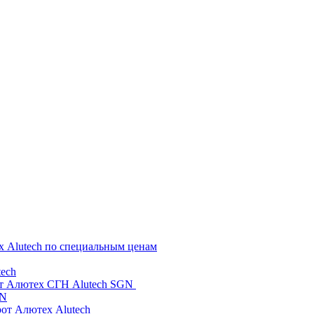
х Alutech по специальным ценам
ech
от Алютех СГН Alutech SGN
GN
рот Алютех Alutech