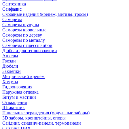
Сантехника
Санфаянс
Скобяные изделия (крепёж, метизы, тросы)
Саморезы
Саморезы шурупы
Саморезы кровельные
Саморезы по дереву
Саморезы по металлу
Саморезы с прессшайбой
Дюбели для теплоизоляции
Анкеры
Гвозди
Дюбели
Заклепки
Метрический крепёж
Хомуты
Гидроизоляция
Наружная отделка
Битум и мастики
Ограждения
Штакетник
Панельные ограждения (модульные заборы)
3D заборы, кронштейны, опоры
Cайдинг, сэндвич-панели, термопанели
Сайдинг ПВХ