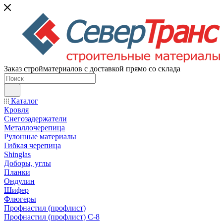
Заказ стройматериалов с доставкой прямо со склада
Каталог
Кровля
Снегозадержатели
Металлочерепица
Рулонные материалы
Гибкая черепица
Shinglas
Доборы, углы
Планки
Ондулин
Шифер
Флюгеры
Профнастил (профлист)
Профнастил (профлист) С-8