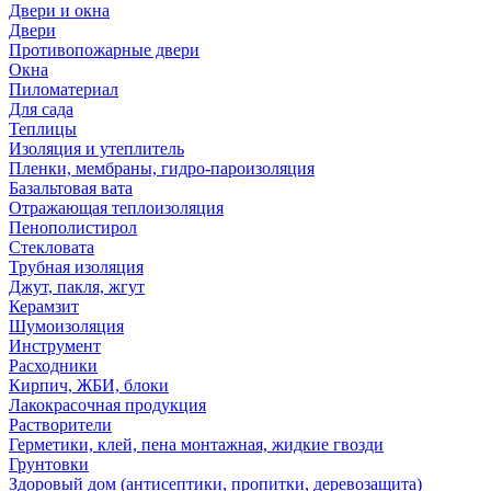
Двери и окна
Двери
Противопожарные двери
Окна
Пиломатериал
Для сада
Теплицы
Изоляция и утеплитель
Пленки, мембраны, гидро-пароизоляция
Базальтовая вата
Отражающая теплоизоляция
Пенополистирол
Стекловата
Трубная изоляция
Джут, пакля, жгут
Керамзит
Шумоизоляция
Инструмент
Расходники
Кирпич, ЖБИ, блоки
Лакокрасочная продукция
Растворители
Герметики, клей, пена монтажная, жидкие гвозди
Грунтовки
Здоровый дом (антисептики, пропитки, деревозащита)