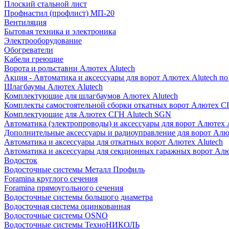
Плоский стальной лист
Профнастил (профлист) МП-20
Вентиляция
Бытовая техника и электроника
Электрооборудование
Обогреватели
Кабели греющие
Ворота и рольставни Алютех Alutech
Акция - Автоматика и аксессуары для ворот Алютех Alutech п
Шлагбаумы Алютех Alutech
Комплектующие для шлагбаумов Алютех Alutech
Комплекты самостоятельной сборки откатных ворот Алютех С
Комплектующие для Алютех СГН Alutech SGN
Автоматика (электропроводы) и аксессуары для ворот Алютех 
Дополнительные аксессуары и радиоуправление для ворот Алю
Автоматика и аксессуары для откатных ворот Алютех Alutech
Автоматика и аксессуары для секционных гаражных ворот Алю
Водосток
Водосточные системы Металл Профиль
Foramina круглого сечения
Foramina прямоугольного сечения
Водосточные системы большого диаметра
Водосточная система оцинкованная
Водосточные системы OSNO
Водосточные системы ТехноНИКОЛЬ