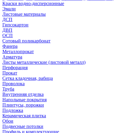
Краски водно-дисперсионные
Эмали
Листовые материалы
ДСП
Гипсокартон
ДВП
ОСП
Сотовый поликарбонат
Фанера
Металлопрокат
Арматура
Листы металлические (листовой металл)
Перфорация
Прокат
Сетка кладочная, рабица
Проволока
Труба
Внутренняя отделка
Напольные покрытия
Плинтусы, порожки
Подложка
Керамическая плитка
Обои
Подвесные потолки
Профиль и комплектующие