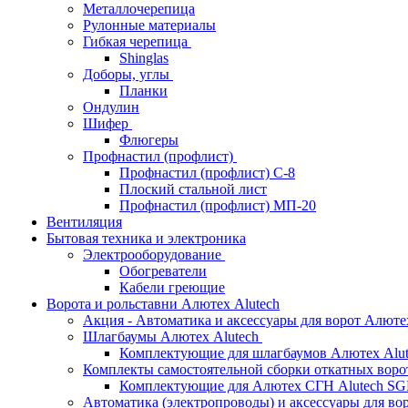
Металлочерепица
Рулонные материалы
Гибкая черепица
Shinglas
Доборы, углы
Планки
Ондулин
Шифер
Флюгеры
Профнастил (профлист)
Профнастил (профлист) С-8
Плоский стальной лист
Профнастил (профлист) МП-20
Вентиляция
Бытовая техника и электроника
Электрооборудование
Обогреватели
Кабели греющие
Ворота и рольставни Алютех Alutech
Акция - Автоматика и аксессуары для ворот Алюте
Шлагбаумы Алютех Alutech
Комплектующие для шлагбаумов Алютех Alut
Комплекты самостоятельной сборки откатных вор
Комплектующие для Алютех СГН Alutech S
Автоматика (электропроводы) и аксессуары для во