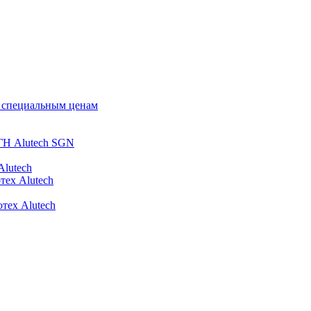
о специальным ценам
ГН Alutech SGN
Alutech
тех Alutech
тех Alutech