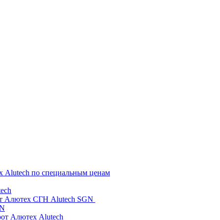
х Alutech по специальным ценам
ech
от Алютех СГН Alutech SGN
GN
рот Алютех Alutech