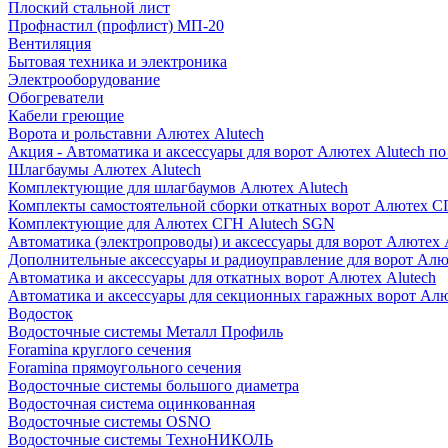
Плоский стальной лист
Профнастил (профлист) МП-20
Вентиляция
Бытовая техника и электроника
Электрооборудование
Обогреватели
Кабели греющие
Ворота и рольставни Алютех Alutech
Акция - Автоматика и аксессуары для ворот Алютех Alutech п
Шлагбаумы Алютех Alutech
Комплектующие для шлагбаумов Алютех Alutech
Комплекты самостоятельной сборки откатных ворот Алютех С
Комплектующие для Алютех СГН Alutech SGN
Автоматика (электропроводы) и аксессуары для ворот Алютех 
Дополнительные аксессуары и радиоуправление для ворот Алю
Автоматика и аксессуары для откатных ворот Алютех Alutech
Автоматика и аксессуары для секционных гаражных ворот Алю
Водосток
Водосточные системы Металл Профиль
Foramina круглого сечения
Foramina прямоугольного сечения
Водосточные системы большого диаметра
Водосточная система оцинкованная
Водосточные системы OSNO
Водосточные системы ТехноНИКОЛЬ