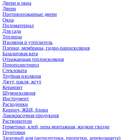
Двери и окна
Двери
Противопожарные двери
Окна
Пиломатериал
Для сада
Теплицы
Изоляция и утеплитель
Пленки, мембраны, гидро-пароизоляция
Базальтовая вата
Отражающая теплоизоляция
Пенополистирол
Стекловата
Трубная изоляция
Джут, пакля, жгут
Керамзит
Шумоизоляция
Инструмент
Расходники
Кирпич, ЖБИ, блоки
Лакокрасочная продукция
Растворители
Герметики, клей, пена монтажная, жидкие гвозди
Грунтовки
Здоровый дом (антисептики, пропитки, деревозащита)