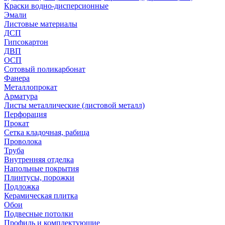
Краски водно-дисперсионные
Эмали
Листовые материалы
ДСП
Гипсокартон
ДВП
ОСП
Сотовый поликарбонат
Фанера
Металлопрокат
Арматура
Листы металлические (листовой металл)
Перфорация
Прокат
Сетка кладочная, рабица
Проволока
Труба
Внутренняя отделка
Напольные покрытия
Плинтусы, порожки
Подложка
Керамическая плитка
Обои
Подвесные потолки
Профиль и комплектующие