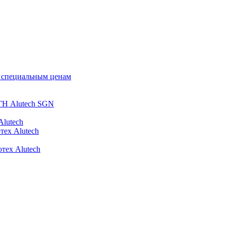
о специальным ценам
ГН Alutech SGN
Alutech
тех Alutech
тех Alutech