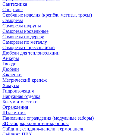
Сантехника
Санфаянс
Скобяные изделия (крепёж, метизы, тросы)
Саморезы
Саморезы шурупы
Саморезы кровельные
Саморезы по дереву
Саморезы по металлу
Саморезы с прессшайбой
Дюбели для теплоизоляции
Анкеры
Гвозди
Дюбели
Заклепки
Метрический крепёж
Хомуты
Гидроизоляция
Наружная отделка
Битум и мастики
Ограждения
Штакетник
Панельные ограждения (модульные заборы)
3D заборы, кронштейны, опоры
Cайдинг, сэндвич-панели, термопанели
Сайдинг ПВХ