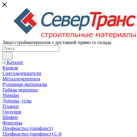
Заказ стройматериалов с доставкой прямо со склада
Каталог
Кровля
Снегозадержатели
Металлочерепица
Рулонные материалы
Гибкая черепица
Shinglas
Доборы, углы
Планки
Ондулин
Шифер
Флюгеры
Профнастил (профлист)
Профнастил (профлист) С-8