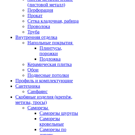
(листовой металл)
Перфорация
Прокат
Сетка кладочная, рабица
Проволока
Труба
Внутренняя отделка
Напольные покрытия
Плинтусы,
порожки
Подложка
Керамическая плитка
Обои
Подвесные потолки
Профиль и комплектующие
Сантехника
Санфаянс
Скобяные изделия (крепёж,
метизы, тросы)
Саморезы
Саморезы шурупы
Саморезы
кровельные
Саморезы по
дереву