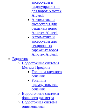
аксессуары и
радиоуправление
для ворот Алютех
Alutech
Автоматика и
аксессуары для
откатных ворот
Алютех Alutech
Автоматика и
аксессуары для
секционных
гаражных ворот
Алютех Alutech
Водосток
Водосточные системы
Металл Профиль
Foramina круглого
сечения
Foramina
прямоугольного
сечения
Водосточные системы
большого диаметра
Водосточная система
оцинкованная