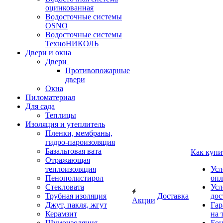
оцинкованная
Водосточные системы
OSNO
Водосточные системы
ТехноНИКОЛЬ
Двери и окна
Двери
Противопожарные
двери
Окна
Пиломатериал
Для сада
Теплицы
Изоляция и утеплитель
Пленки, мембраны,
гидро-пароизоляция
Базальтовая вата
Как купи
Отражающая
теплоизоляция
Усл
Пенополистирол
опл
Стекловата
Усл
Трубная изоляция
Доставка
дос
Акции
Джут, пакля, жгут
Гар
Керамзит
на 
Шумоизоляция
Бон