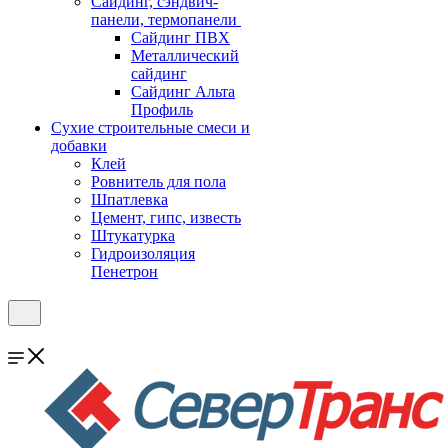
Cайдинг, сэндвич-
панели, термопанели
Сайдинг ПВХ
Металлический
сайдинг
Сайдинг Альта
Профиль
Сухие строительные смеси и
добавки
Клей
Ровнитель для пола
Шпатлевка
Цемент, гипс, известь
Штукатурка
Гидроизоляция
Пенетрон