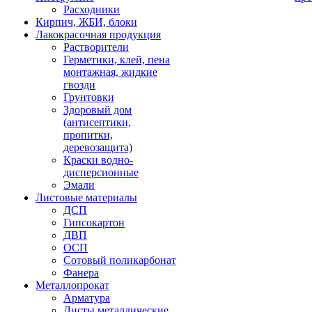
Расходники
Кирпич, ЖБИ, блоки
Лакокрасочная продукция
Растворители
Герметики, клей, пена
монтажная, жидкие
гвозди
Грунтовки
Здоровый дом
(антисептики,
пропитки,
деревозащита)
Краски водно-
дисперсионные
Эмали
Листовые материалы
ДСП
Гипсокартон
ДВП
ОСП
Сотовый поликарбонат
Фанера
Металлопрокат
Арматура
Листы металлические