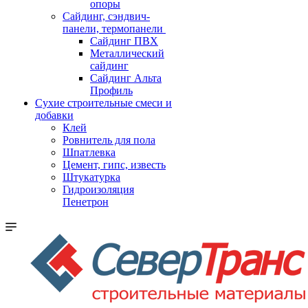
опоры
Cайдинг, сэндвич-
панели, термопанели
Сайдинг ПВХ
Металлический
сайдинг
Сайдинг Альта
Профиль
Сухие строительные смеси и
добавки
Клей
Ровнитель для пола
Шпатлевка
Цемент, гипс, известь
Штукатурка
Гидроизоляция
Пенетрон