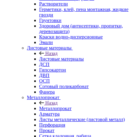
Растворители
Герметики, клей, пена монтажная, жидкие
гвозди
Грунтовки
Здоровый дом (антисептики, пропитки,
деревозащита)
Краски водно-дисперсионные
Эмали
Листовые материалы
Назад
Листовые материалы
ДСП
Гипсокартон
ДВП
ОСП
Сотовый поликарбонат
Фанера
Металлопрокат
Назад
Металлопрокат
Арматура
Листы металлические (листовой металл)
Перфорация
Прокат
Сетка кладочная, рабица