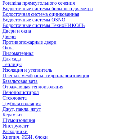
Foramina прямоугольного сечения
Водосточные системы большого диаметра
Водосточная система оцинкованная
Водосточные системы OSNO
Водосточные системы ТехноНИКОЛЬ
Двери и окна
Двери
Противопожарные двери
Окна
Пиломатериал
Для сада
Теплицы
Изоляция и утеплитель
Пленки, мембраны, гидро-пароизоляция
Базальтовая вата
Отражающая теплоизоляция
Пенополистирол
Стекловата
Трубная изоляция
Джут, пакля, жгут
Керамзит
Шумоизоляция
Инструмент
Расходники
Кирпич, ЖБИ, блоки