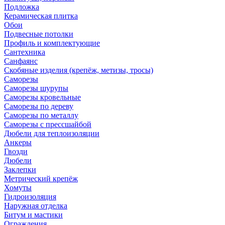
Подложка
Керамическая плитка
Обои
Подвесные потолки
Профиль и комплектующие
Сантехника
Санфаянс
Скобяные изделия (крепёж, метизы, тросы)
Саморезы
Саморезы шурупы
Саморезы кровельные
Саморезы по дереву
Саморезы по металлу
Саморезы с прессшайбой
Дюбели для теплоизоляции
Анкеры
Гвозди
Дюбели
Заклепки
Метрический крепёж
Хомуты
Гидроизоляция
Наружная отделка
Битум и мастики
Ограждения