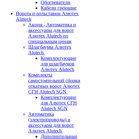
Обогреватели
Кабели греющие
Ворота и рольставни Алютех
Alutech
Акция - Автоматика и
аксессуары для ворот
Алютех Alutech по
специальным ценам
Шлагбаумы Алютех
Alutech
Комплектующие
для шлагбаумов
Алютех Alutech
Комплекты
самостоятельной сборки
откатных ворот Алютех
СГН Alutech SGN
Комплектующие
для Алютех СГН
Alutech SGN
Автоматика
(электропроводы) и
аксессуары для ворот
Алютех Alutech
Дополнительные