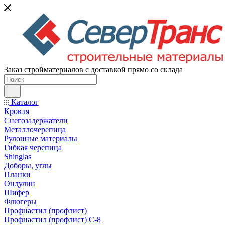
Заказ стройматериалов с доставкой прямо со склада
Каталог
Кровля
Снегозадержатели
Металлочерепица
Рулонные материалы
Гибкая черепица
Shinglas
Доборы, углы
Планки
Ондулин
Шифер
Флюгеры
Профнастил (профлист)
Профнастил (профлист) С-8