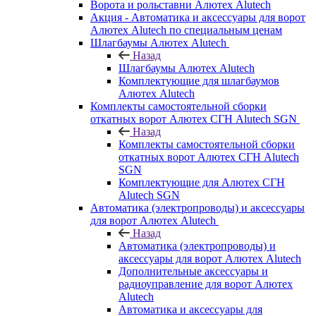
Ворота и рольставни Алютех Alutech
Акция - Автоматика и аксессуары для ворот
Алютех Alutech по специальным ценам
Шлагбаумы Алютех Alutech
Назад
Шлагбаумы Алютех Alutech
Комплектующие для шлагбаумов
Алютех Alutech
Комплекты самостоятельной сборки
откатных ворот Алютех СГН Alutech SGN
Назад
Комплекты самостоятельной сборки
откатных ворот Алютех СГН Alutech
SGN
Комплектующие для Алютех СГН
Alutech SGN
Автоматика (электропроводы) и аксессуары
для ворот Алютех Alutech
Назад
Автоматика (электропроводы) и
аксессуары для ворот Алютех Alutech
Дополнительные аксессуары и
радиоуправление для ворот Алютех
Alutech
Автоматика и аксессуары для