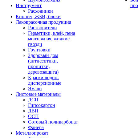
Инструмент
про
Расходники
Кирпич, ЖБИ, блоки
Лакокрасочная продукция
Растворители
Герметики, клей, пена
монтажная, жидкие
гвозди
Грунтовки
Здоровый дом
(антисептики,
пропитки,
деревозащита)
Краски водно-
дисперсионные
Эмали
Листовые материалы
ДСП
Гипсокартон
ДВП
ОСП
Сотовый поликарбонат
Фанера
Металлопрокат