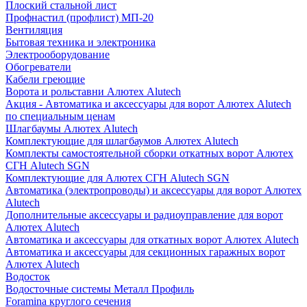
Плоский стальной лист
Профнастил (профлист) МП-20
Вентиляция
Бытовая техника и электроника
Электрооборудование
Обогреватели
Кабели греющие
Ворота и рольставни Алютех Alutech
Акция - Автоматика и аксессуары для ворот Алютех Alutech
по специальным ценам
Шлагбаумы Алютех Alutech
Комплектующие для шлагбаумов Алютех Alutech
Комплекты самостоятельной сборки откатных ворот Алютех
СГН Alutech SGN
Комплектующие для Алютех СГН Alutech SGN
Автоматика (электропроводы) и аксессуары для ворот Алютех
Alutech
Дополнительные аксессуары и радиоуправление для ворот
Алютех Alutech
Автоматика и аксессуары для откатных ворот Алютех Alutech
Автоматика и аксессуары для секционных гаражных ворот
Алютех Alutech
Водосток
Водосточные системы Металл Профиль
Foramina круглого сечения