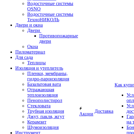
Водосточные системы
OSNO
Водосточные системы
ТехноНИКОЛЬ
Двери и окна
Двери
Противопожарные
двери
Окна
Пиломатериал
Для сада
Теплицы
Изоляция и утеплитель
Пленки, мембраны,
гидро-пароизоляция
Базальтовая вата
Как купи
Отражающая
теплоизоляция
Усл
Пенополистирол
опл
Стекловата
Усл
Трубная изоляция
Доставка
дос
Акции
Джут, пакля, жгут
Гар
Керамзит
на 
Шумоизоляция
Бон
Инструмент
про