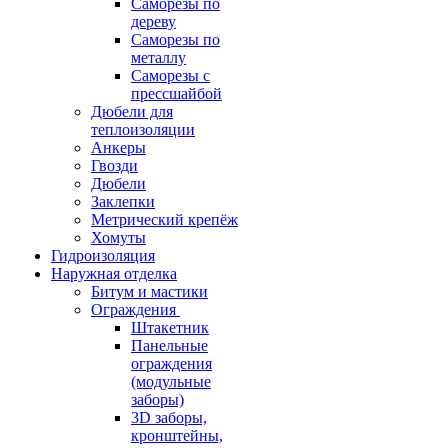
Саморезы по
дереву
Саморезы по
металлу
Саморезы с
прессшайбой
Дюбели для
теплоизоляции
Анкеры
Гвозди
Дюбели
Заклепки
Метрический крепёж
Хомуты
Гидроизоляция
Наружная отделка
Битум и мастики
Ограждения
Штакетник
Панельные
ограждения
(модульные
заборы)
3D заборы,
кронштейны,