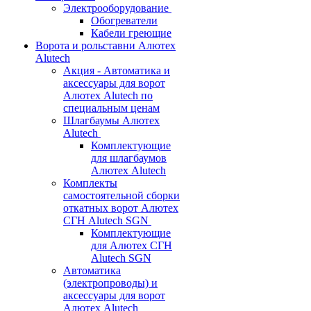
Электрооборудование
Обогреватели
Кабели греющие
Ворота и рольставни Алютех
Alutech
Акция - Автоматика и
аксессуары для ворот
Алютех Alutech по
специальным ценам
Шлагбаумы Алютех
Alutech
Комплектующие
для шлагбаумов
Алютех Alutech
Комплекты
самостоятельной сборки
откатных ворот Алютех
СГН Alutech SGN
Комплектующие
для Алютех СГН
Alutech SGN
Автоматика
(электропроводы) и
аксессуары для ворот
Алютех Alutech