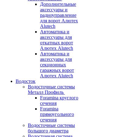
Дополнительные
аксессуары и
радиоуправление
для ворот Алютех
Alutech
Автоматика и
аксессуары для
откатных ворот
Алютех Alutech
Автоматика и
аксессуары для
секционных
гаражных ворот
Алютех Alutech
Водосток
Водосточные системы
Металл Профиль
Foramina круглого
сечения
Foramina
прямоугольного
сечения
Водосточные системы
большого диаметра
Водосточная система