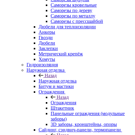
Саморезы кровельные
Саморезы по дереву
Саморезы по металлу
Саморезы с прессшайбой
Дюбели для теплоизоляции
Анкеры
Гвозди
Дюбели
Заклепки
Метрический крепёж
Хомуты
Гидроизоляция
Наружная отделка
Назад
Наружная отделка
Битум и мастики
Ограждения
Назад
Ограждения
Штакетник
Панельные ограждения (модульные
заборы)
3D заборы, кронштейны, опоры
Cайдинг, сэндвич-панели, термопанели