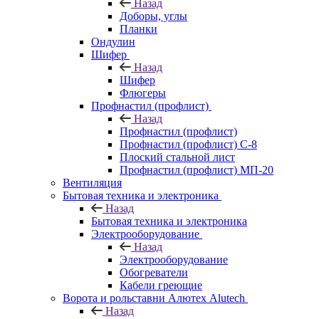
Назад
Доборы, углы
Планки
Ондулин
Шифер
Назад
Шифер
Флюгеры
Профнастил (профлист)
Назад
Профнастил (профлист)
Профнастил (профлист) С-8
Плоский стальной лист
Профнастил (профлист) МП-20
Вентиляция
Бытовая техника и электроника
Назад
Бытовая техника и электроника
Электрооборудование
Назад
Электрооборудование
Обогреватели
Кабели греющие
Ворота и рольставни Алютех Alutech
Назад