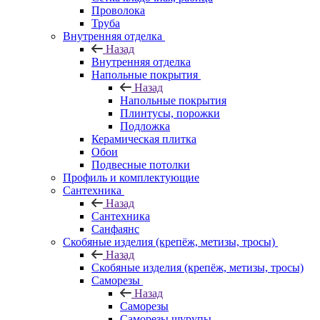
Проволока
Труба
Внутренняя отделка
Назад
Внутренняя отделка
Напольные покрытия
Назад
Напольные покрытия
Плинтусы, порожки
Подложка
Керамическая плитка
Обои
Подвесные потолки
Профиль и комплектующие
Сантехника
Назад
Сантехника
Санфаянс
Скобяные изделия (крепёж, метизы, тросы)
Назад
Скобяные изделия (крепёж, метизы, тросы)
Саморезы
Назад
Саморезы
Саморезы шурупы