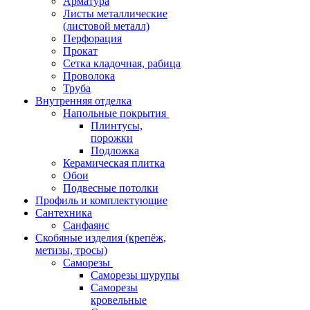
Арматура
Листы металлические
(листовой металл)
Перфорация
Прокат
Сетка кладочная, рабица
Проволока
Труба
Внутренняя отделка
Напольные покрытия
Плинтусы,
порожки
Подложка
Керамическая плитка
Обои
Подвесные потолки
Профиль и комплектующие
Сантехника
Санфаянс
Скобяные изделия (крепёж,
метизы, тросы)
Саморезы
Саморезы шурупы
Саморезы
кровельные