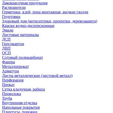
Лакокрасочная продукция
Растворители
Герметики, клей, пена монтажная, жидкие гвозди
Грунтовки
Здоровый дом (антисептики, пропитки, деревозащита)
Краски водно-дисперсионные
Эмали
Листовые материалы
ДСП
Гипсокартон
ДВП
ОСП
Сотовый поликарбонат
Фанера
Металлопрокат
Арматура
Листы металлические (листовой металл)
Перфорация
Прокат
Сетка кладочная, рабица
Проволока
Труба
Внутренняя отделка
Напольные покрытия
Плинтусы, порожки