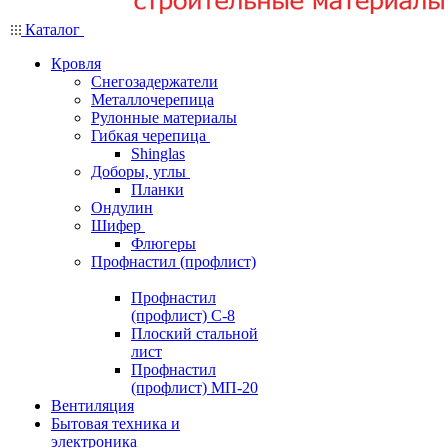
Каталог
Кровля
Снегозадержатели
Металлочерепица
Рулонные материалы
Гибкая черепица
Shinglas
Доборы, углы
Планки
Ондулин
Шифер
Флюгеры
Профнастил (профлист)
Профнастил
(профлист) С-8
Плоский стальной
лист
Профнастил
(профлист) МП-20
Вентиляция
Бытовая техника и
электроника