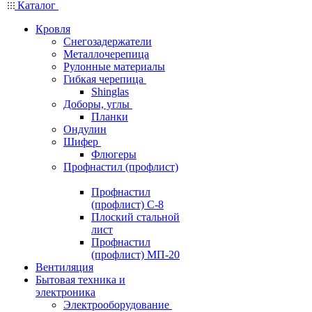
Каталог
Кровля
Снегозадержатели
Металлочерепица
Рулонные материалы
Гибкая черепица
Shinglas
Доборы, углы
Планки
Ондулин
Шифер
Флюгеры
Профнастил (профлист)
Профнастил
(профлист) С-8
Плоский стальной
лист
Профнастил
(профлист) МП-20
Вентиляция
Бытовая техника и
электроника
Электрооборудование