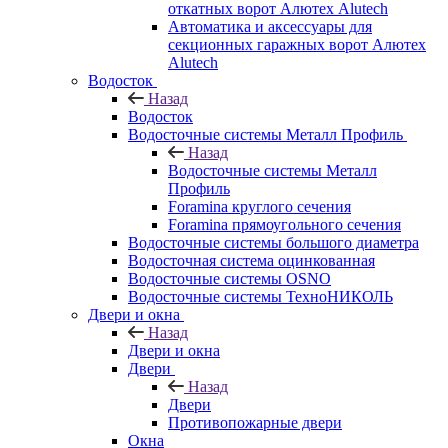
откатных ворот Алютех Alutech
Автоматика и аксессуары для
секционных гаражных ворот Алютех
Alutech
Водосток
Назад
Водосток
Водосточные системы Металл Профиль
Назад
Водосточные системы Металл
Профиль
Foramina круглого сечения
Foramina прямоугольного сечения
Водосточные системы большого диаметра
Водосточная система оцинкованная
Водосточные системы OSNO
Водосточные системы ТехноНИКОЛЬ
Двери и окна
Назад
Двери и окна
Двери
Назад
Двери
Противопожарные двери
Окна