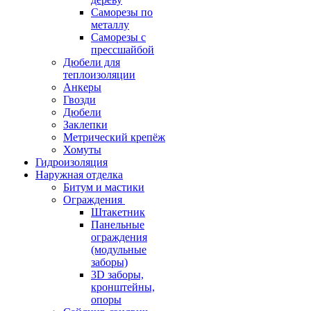
Саморезы по
металлу
Саморезы с
прессшайбой
Дюбели для
теплоизоляции
Анкеры
Гвозди
Дюбели
Заклепки
Метрический крепёж
Хомуты
Гидроизоляция
Наружная отделка
Битум и мастики
Ограждения
Штакетник
Панельные
ограждения
(модульные
заборы)
3D заборы,
кронштейны,
опоры