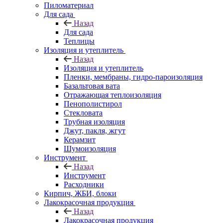
Пиломатериал
Для сада
Назад
Для сада
Теплицы
Изоляция и утеплитель
Назад
Изоляция и утеплитель
Пленки, мембраны, гидро-пароизоляция
Базальтовая вата
Отражающая теплоизоляция
Пенополистирол
Стекловата
Трубная изоляция
Джут, пакля, жгут
Керамзит
Шумоизоляция
Инструмент
Назад
Инструмент
Расходники
Кирпич, ЖБИ, блоки
Лакокрасочная продукция
Назад
Лакокрасочная продукция