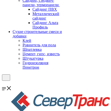
Cайдинг, сэндвич-
панели, термопанели
Сайдинг ПВХ
Металлический
сайдинг
Сайдинг Альта
Профиль
Сухие строительные смеси и
добавки
Клей
Ровнитель для пола
Шпатлевка
Цемент, гипс, известь
Штукатурка
Гидроизоляция
Пенетрон