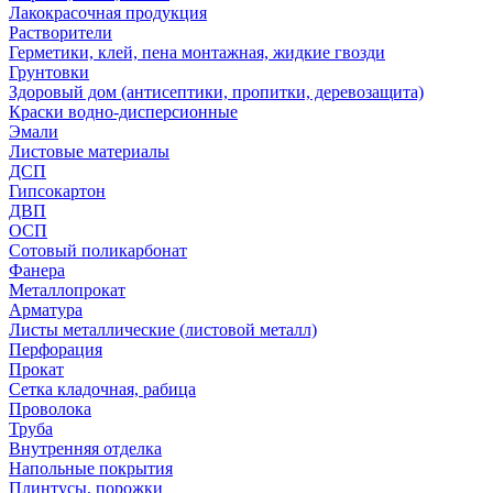
Лакокрасочная продукция
Растворители
Герметики, клей, пена монтажная, жидкие гвозди
Грунтовки
Здоровый дом (антисептики, пропитки, деревозащита)
Краски водно-дисперсионные
Эмали
Листовые материалы
ДСП
Гипсокартон
ДВП
ОСП
Сотовый поликарбонат
Фанера
Металлопрокат
Арматура
Листы металлические (листовой металл)
Перфорация
Прокат
Сетка кладочная, рабица
Проволока
Труба
Внутренняя отделка
Напольные покрытия
Плинтусы, порожки