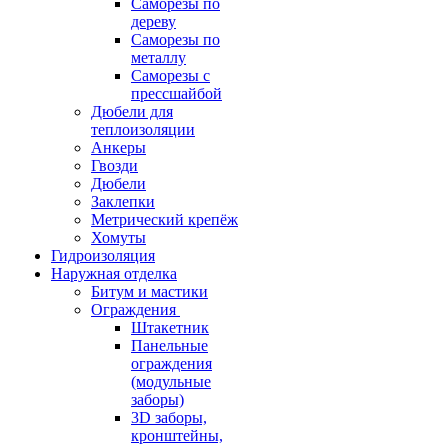
Саморезы по
дереву
Саморезы по
металлу
Саморезы с
прессшайбой
Дюбели для
теплоизоляции
Анкеры
Гвозди
Дюбели
Заклепки
Метрический крепёж
Хомуты
Гидроизоляция
Наружная отделка
Битум и мастики
Ограждения
Штакетник
Панельные
ограждения
(модульные
заборы)
3D заборы,
кронштейны,