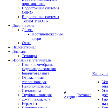
оцинкованная
Водосточные системы
OSNO
Водосточные системы
ТехноНИКОЛЬ
Двери и окна
Двери
Противопожарные
двери
Окна
Пиломатериал
Для сада
Теплицы
Изоляция и утеплитель
Пленки, мембраны,
гидро-пароизоляция
Базальтовая вата
Как купи
Отражающая
теплоизоляция
Усл
Пенополистирол
опл
Стекловата
Усл
Трубная изоляция
Доставка
дос
Акции
Джут, пакля, жгут
Гар
Керамзит
на 
Шумоизоляция
Бон