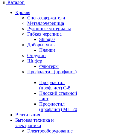
Каталог
Кровля
Снегозадержатели
Металлочерепица
Рулонные материалы
Гибкая черепица
Shinglas
Доборы, углы
Планки
Ондулин
Шифер
Флюгеры
Профнастил (профлист)
Профнастил
(профлист) С-8
Плоский стальной
лист
Профнастил
(профлист) МП-20
Вентиляция
Бытовая техника и
электроника
Электрооборудование