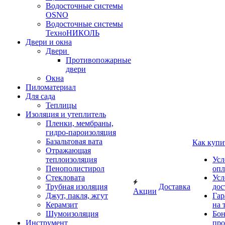
Водосточные системы
OSNO
Водосточные системы
ТехноНИКОЛЬ
Двери и окна
Двери
Противопожарные
двери
Окна
Пиломатериал
Для сада
Теплицы
Изоляция и утеплитель
Пленки, мембраны,
гидро-пароизоляция
Базальтовая вата
Как купи
Отражающая
теплоизоляция
Усл
Пенополистирол
опл
Стекловата
Усл
Трубная изоляция
Доставка
дос
Акции
Джут, пакля, жгут
Гар
Керамзит
на 
Шумоизоляция
Бон
Инструмент
про