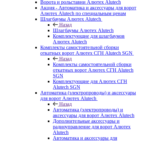
Ворота и рольставни Алютех Alutech
Акция - Автоматика и аксессуары для ворот
Алютех Alutech по специальным ценам
Шлагбаумы Алютех Alutech
Назад
Шлагбаумы Алютех Alutech
Комплектующие для шлагбаумов
Алютех Alutech
Комплекты самостоятельной сборки
откатных ворот Алютех СГН Alutech SGN
Назад
Комплекты самостоятельной сборки
откатных ворот Алютех СГН Alutech
SGN
Комплектующие для Алютех СГН
Alutech SGN
Автоматика (электропроводы) и аксессуары
для ворот Алютех Alutech
Назад
Автоматика (электропроводы) и
аксессуары для ворот Алютех Alutech
Дополнительные аксессуары и
радиоуправление для ворот Алютех
Alutech
Автоматика и аксессуары для