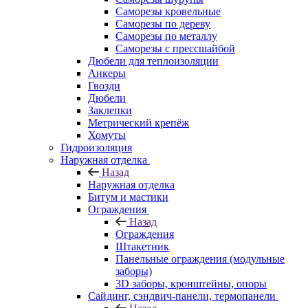
Саморезы кровельные
Саморезы по дереву
Саморезы по металлу
Саморезы с прессшайбой
Дюбели для теплоизоляции
Анкеры
Гвозди
Дюбели
Заклепки
Метрический крепёж
Хомуты
Гидроизоляция
Наружная отделка
Назад
Наружная отделка
Битум и мастики
Ограждения
Назад
Ограждения
Штакетник
Панельные ограждения (модульные
заборы)
3D заборы, кронштейны, опоры
Cайдинг, сэндвич-панели, термопанели