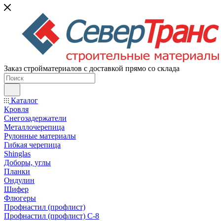
Заказ стройматериалов с доставкой прямо со склада
Каталог
Кровля
Снегозадержатели
Металлочерепица
Рулонные материалы
Гибкая черепица
Shinglas
Доборы, углы
Планки
Ондулин
Шифер
Флюгеры
Профнастил (профлист)
Профнастил (профлист) С-8