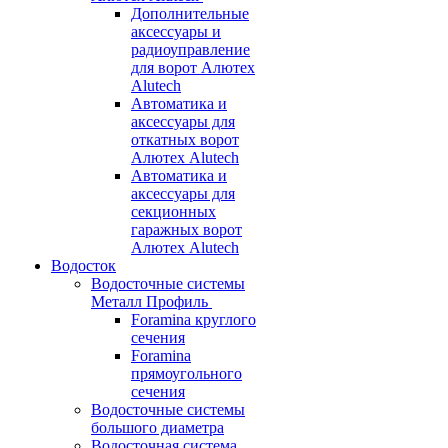
Дополнительные
аксессуары и
радиоуправление
для ворот Алютех
Alutech
Автоматика и
аксессуары для
откатных ворот
Алютех Alutech
Автоматика и
аксессуары для
секционных
гаражных ворот
Алютех Alutech
Водосток
Водосточные системы
Металл Профиль
Foramina круглого
сечения
Foramina
прямоугольного
сечения
Водосточные системы
большого диаметра
Водосточная система