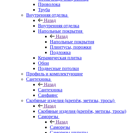
Проволока
Труба
Внутренняя отделка
Назад
Внутренняя отделка
Напольные покрытия
Назад
Напольные покрытия
Плинтусы, порожки
Подложка
Керамическая плитка
Обои
Подвесные потолки
Профиль и комплектующие
Сантехника
Назад
Сантехника
Санфаянс
Скобяные изделия (крепёж, метизы, тросы)
Назад
Скобяные изделия (крепёж, метизы, тросы)
Саморезы
Назад
Саморезы
Саморезы шурупы