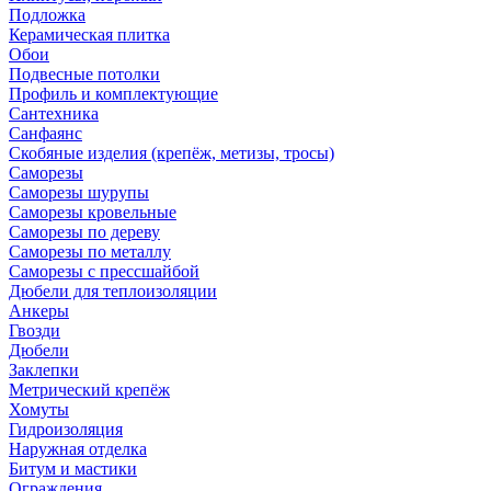
Подложка
Керамическая плитка
Обои
Подвесные потолки
Профиль и комплектующие
Сантехника
Санфаянс
Скобяные изделия (крепёж, метизы, тросы)
Саморезы
Саморезы шурупы
Саморезы кровельные
Саморезы по дереву
Саморезы по металлу
Саморезы с прессшайбой
Дюбели для теплоизоляции
Анкеры
Гвозди
Дюбели
Заклепки
Метрический крепёж
Хомуты
Гидроизоляция
Наружная отделка
Битум и мастики
Ограждения