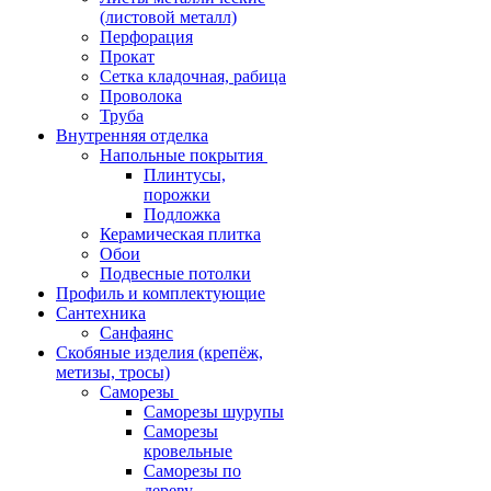
(листовой металл)
Перфорация
Прокат
Сетка кладочная, рабица
Проволока
Труба
Внутренняя отделка
Напольные покрытия
Плинтусы,
порожки
Подложка
Керамическая плитка
Обои
Подвесные потолки
Профиль и комплектующие
Сантехника
Санфаянс
Скобяные изделия (крепёж,
метизы, тросы)
Саморезы
Саморезы шурупы
Саморезы
кровельные
Саморезы по
дереву