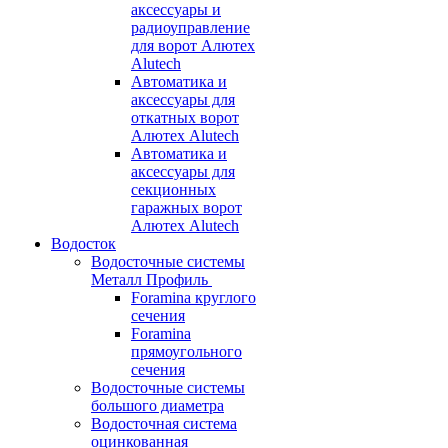
аксессуары и
радиоуправление
для ворот Алютех
Alutech
Автоматика и
аксессуары для
откатных ворот
Алютех Alutech
Автоматика и
аксессуары для
секционных
гаражных ворот
Алютех Alutech
Водосток
Водосточные системы
Металл Профиль
Foramina круглого
сечения
Foramina
прямоугольного
сечения
Водосточные системы
большого диаметра
Водосточная система
оцинкованная