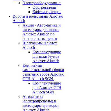
Электрооборудование
Обогреватели
Кабели греющие
Ворота и рольставни Алютех
Alutech
Акция - Автоматика и
аксессуары для ворот
Алютех Alutech по
специальным ценам
Шлагбаумы Алютех
Alutech
Комплектующие
для шлагбаумов
Алютех Alutech
Комплекты
самостоятельной сборки
откатных ворот Алютех
СГН Alutech SGN
Комплектующие
для Алютех СГН
Alutech SGN
Автоматика
(электропроводы) и
аксессуары для ворот
Алютех Alutech