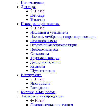
Пиломатериал
Для сада
Назад
Для сада
Теплицы
Изоляция и утеплитель
Назад
Изоляция и утеплитель
Пленки, мембраны, гидро-пароизоляция
Базальтовая вата
Отражающая теплоизоляция
Пенополистирол
Стекловата
Трубная изоляция
Джут, пакля, жгут
Керамзит
Шумоизоляция
Инструмент
Назад
Инструмент
Расходники
Кирпич, ЖБИ, блоки
Лакокрасочная продукция
Назад
Лакокрасочная продукция