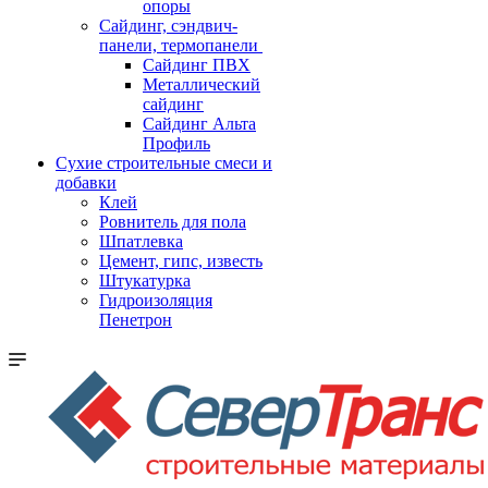
опоры
Cайдинг, сэндвич-
панели, термопанели
Сайдинг ПВХ
Металлический
сайдинг
Сайдинг Альта
Профиль
Сухие строительные смеси и
добавки
Клей
Ровнитель для пола
Шпатлевка
Цемент, гипс, известь
Штукатурка
Гидроизоляция
Пенетрон