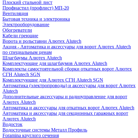
Плоский стальной лист
Профнастил (профлист) МП-20
Вентиляция
Бытовая техника и электроника
Электрооборудование
Обогреватели
Кабели греющие
Ворота и рольставни Алютех Alutech
Акция - Автоматика и аксессуары для ворот Алютех Alutech
по специальным ценам
Шлагбаумы Алютех Alutech
Комплектующие для шлагбаумов Алютех Alutech
Комплекты самостоятельной сборки откатных ворот Алютех
СГН Alutech SGN
Комплектующие для Алютех СГН Alutech SGN
Автоматика (электропроводы) и аксессуары для ворот Алютех
Alutech
Дополнительные аксессуары и радиоуправление для ворот
Алютех Alutech
Автоматика и аксессуары для откатных ворот Алютех Alutech
Автоматика и аксессуары для секционных гаражных ворот
Алютех Alutech
Водосток
Водосточные системы Металл Профиль
Foramina круглого сечения