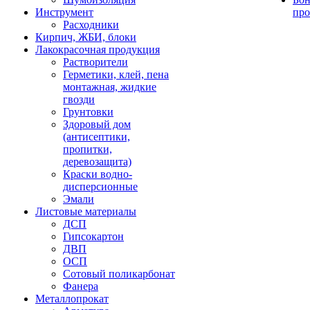
Инструмент
про
Расходники
Кирпич, ЖБИ, блоки
Лакокрасочная продукция
Растворители
Герметики, клей, пена
монтажная, жидкие
гвозди
Грунтовки
Здоровый дом
(антисептики,
пропитки,
деревозащита)
Краски водно-
дисперсионные
Эмали
Листовые материалы
ДСП
Гипсокартон
ДВП
ОСП
Сотовый поликарбонат
Фанера
Металлопрокат