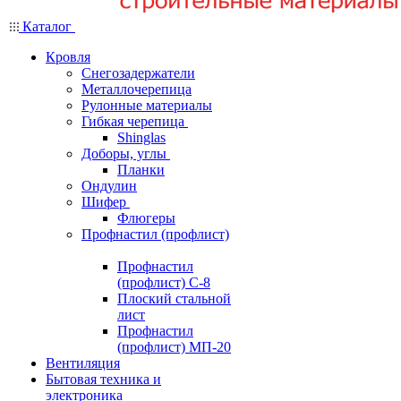
Каталог
Кровля
Снегозадержатели
Металлочерепица
Рулонные материалы
Гибкая черепица
Shinglas
Доборы, углы
Планки
Ондулин
Шифер
Флюгеры
Профнастил (профлист)
Профнастил
(профлист) С-8
Плоский стальной
лист
Профнастил
(профлист) МП-20
Вентиляция
Бытовая техника и
электроника