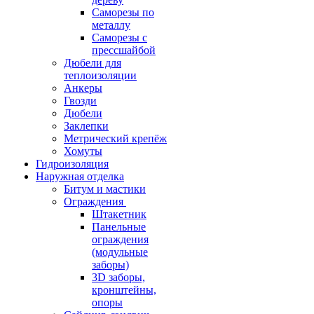
Саморезы по
металлу
Саморезы с
прессшайбой
Дюбели для
теплоизоляции
Анкеры
Гвозди
Дюбели
Заклепки
Метрический крепёж
Хомуты
Гидроизоляция
Наружная отделка
Битум и мастики
Ограждения
Штакетник
Панельные
ограждения
(модульные
заборы)
3D заборы,
кронштейны,
опоры