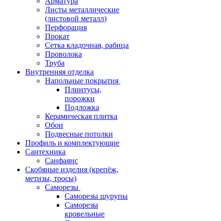
Арматура
Листы металлические
(листовой металл)
Перфорация
Прокат
Сетка кладочная, рабица
Проволока
Труба
Внутренняя отделка
Напольные покрытия
Плинтусы,
порожки
Подложка
Керамическая плитка
Обои
Подвесные потолки
Профиль и комплектующие
Сантехника
Санфаянс
Скобяные изделия (крепёж,
метизы, тросы)
Саморезы
Саморезы шурупы
Саморезы
кровельные