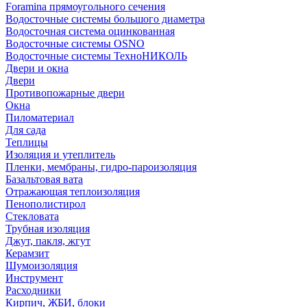
Foramina прямоугольного сечения
Водосточные системы большого диаметра
Водосточная система оцинкованная
Водосточные системы OSNO
Водосточные системы ТехноНИКОЛЬ
Двери и окна
Двери
Противопожарные двери
Окна
Пиломатериал
Для сада
Теплицы
Изоляция и утеплитель
Пленки, мембраны, гидро-пароизоляция
Базальтовая вата
Отражающая теплоизоляция
Пенополистирол
Стекловата
Трубная изоляция
Джут, пакля, жгут
Керамзит
Шумоизоляция
Инструмент
Расходники
Кирпич, ЖБИ, блоки