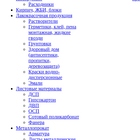
Расходники
Кирпич, ЖБИ, блоки
Лакокрасочная продукция
Растворители
Герметики, клей, пена
монтажная, жидкие
гвозди
Грунтовки
Здоровый дом
(антисептики,
пропитки,
деревозащита)
Краски водно-
дисперсионные
Эмали
Листовые материалы
ДСП
Гипсокартон
ДВП
ОСП
Сотовый поликарбонат
Фанера
Металлопрокат
Арматура
Листы металлические