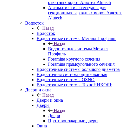
откатных ворот Алютех Alutech
Автоматика и аксессуары для
секционных гаражных ворот Алютех
Alutech
Водосток
Назад
Водосток
Водосточные системы Металл Профиль
Назад
Водосточные системы Металл
Профиль
Foramina круглого сечения
Foramina прямоугольного сечения
Водосточные системы большого диаметра
Водосточная система оцинкованная
Водосточные системы OSNO
Водосточные системы ТехноНИКОЛЬ
Двери и окна
Назад
Двери и окна
Двери
Назад
Двери
Противопожарные двери
Окна