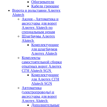
Обогреватели
Кабели греющие
Ворота и рольставни Алютех
Alutech
Акция - Автоматика и
аксессуары для ворот
Алютех Alutech по
специальным ценам
Шлагбаумы Алютех
Alutech
Комплектующие
для шлагбаумов
Алютех Alutech
Комплекты
самостоятельной сборки
откатных ворот Алютех
СГН Alutech SGN
Комплектующие
для Алютех СГН
Alutech SGN
Автоматика
(электропроводы) и
аксессуары для ворот
Алютех Alutech
Дополнительные