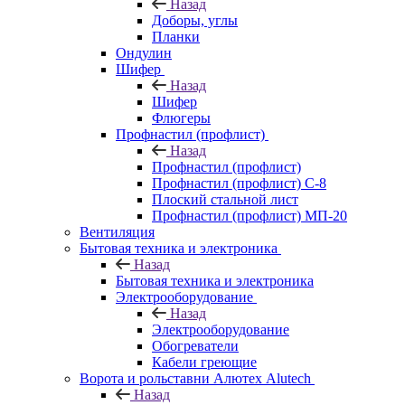
Назад
Доборы, углы
Планки
Ондулин
Шифер
Назад
Шифер
Флюгеры
Профнастил (профлист)
Назад
Профнастил (профлист)
Профнастил (профлист) С-8
Плоский стальной лист
Профнастил (профлист) МП-20
Вентиляция
Бытовая техника и электроника
Назад
Бытовая техника и электроника
Электрооборудование
Назад
Электрооборудование
Обогреватели
Кабели греющие
Ворота и рольставни Алютех Alutech
Назад