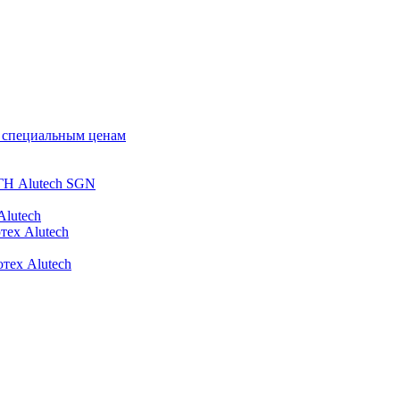
о специальным ценам
ГН Alutech SGN
Alutech
тех Alutech
тех Alutech