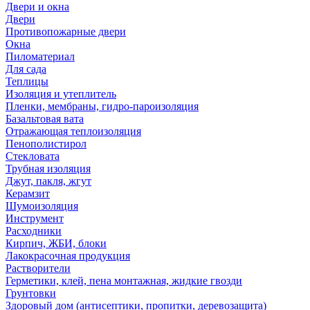
Двери и окна
Двери
Противопожарные двери
Окна
Пиломатериал
Для сада
Теплицы
Изоляция и утеплитель
Пленки, мембраны, гидро-пароизоляция
Базальтовая вата
Отражающая теплоизоляция
Пенополистирол
Стекловата
Трубная изоляция
Джут, пакля, жгут
Керамзит
Шумоизоляция
Инструмент
Расходники
Кирпич, ЖБИ, блоки
Лакокрасочная продукция
Растворители
Герметики, клей, пена монтажная, жидкие гвозди
Грунтовки
Здоровый дом (антисептики, пропитки, деревозащита)