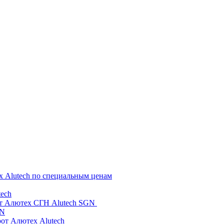
х Alutech по специальным ценам
ech
от Алютех СГН Alutech SGN
GN
рот Алютех Alutech