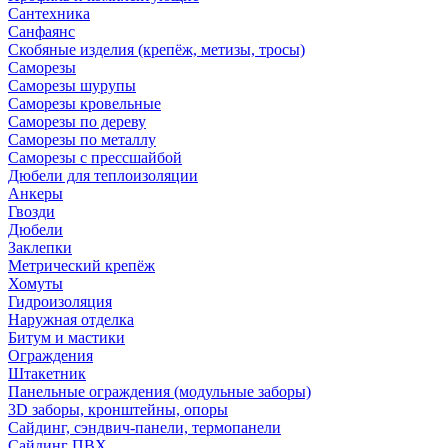
Сантехника
Санфаянс
Скобяные изделия (крепёж, метизы, тросы)
Саморезы
Саморезы шурупы
Саморезы кровельные
Саморезы по дереву
Саморезы по металлу
Саморезы с прессшайбой
Дюбели для теплоизоляции
Анкеры
Гвозди
Дюбели
Заклепки
Метрический крепёж
Хомуты
Гидроизоляция
Наружная отделка
Битум и мастики
Ограждения
Штакетник
Панельные ограждения (модульные заборы)
3D заборы, кронштейны, опоры
Cайдинг, сэндвич-панели, термопанели
Сайдинг ПВХ