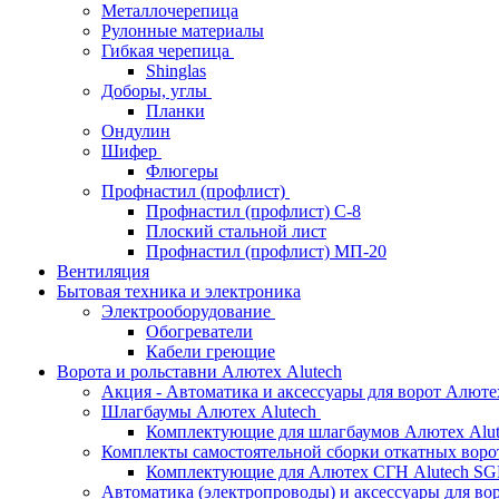
Металлочерепица
Рулонные материалы
Гибкая черепица
Shinglas
Доборы, углы
Планки
Ондулин
Шифер
Флюгеры
Профнастил (профлист)
Профнастил (профлист) С-8
Плоский стальной лист
Профнастил (профлист) МП-20
Вентиляция
Бытовая техника и электроника
Электрооборудование
Обогреватели
Кабели греющие
Ворота и рольставни Алютех Alutech
Акция - Автоматика и аксессуары для ворот Алюте
Шлагбаумы Алютех Alutech
Комплектующие для шлагбаумов Алютех Alut
Комплекты самостоятельной сборки откатных вор
Комплектующие для Алютех СГН Alutech S
Автоматика (электропроводы) и аксессуары для во