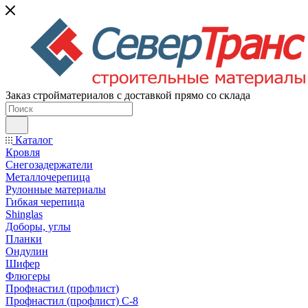
Заказ стройматериалов с доставкой прямо со склада
Каталог
Кровля
Снегозадержатели
Металлочерепица
Рулонные материалы
Гибкая черепица
Shinglas
Доборы, углы
Планки
Ондулин
Шифер
Флюгеры
Профнастил (профлист)
Профнастил (профлист) С-8