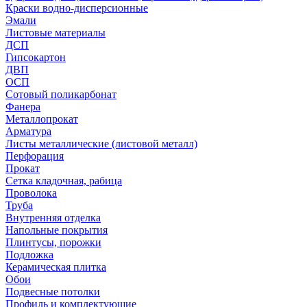
Краски водно-дисперсионные
Эмали
Листовые материалы
ДСП
Гипсокартон
ДВП
ОСП
Сотовый поликарбонат
Фанера
Металлопрокат
Арматура
Листы металлические (листовой металл)
Перфорация
Прокат
Сетка кладочная, рабица
Проволока
Труба
Внутренняя отделка
Напольные покрытия
Плинтусы, порожки
Подложка
Керамическая плитка
Обои
Подвесные потолки
Профиль и комплектующие