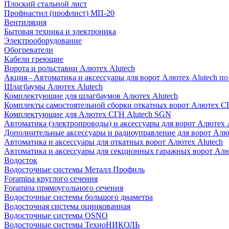
Плоский стальной лист
Профнастил (профлист) МП-20
Вентиляция
Бытовая техника и электроника
Электрооборудование
Обогреватели
Кабели греющие
Ворота и рольставни Алютех Alutech
Акция - Автоматика и аксессуары для ворот Алютех Alutech п
Шлагбаумы Алютех Alutech
Комплектующие для шлагбаумов Алютех Alutech
Комплекты самостоятельной сборки откатных ворот Алютех С
Комплектующие для Алютех СГН Alutech SGN
Автоматика (электропроводы) и аксессуары для ворот Алютех 
Дополнительные аксессуары и радиоуправление для ворот Алю
Автоматика и аксессуары для откатных ворот Алютех Alutech
Автоматика и аксессуары для секционных гаражных ворот Алю
Водосток
Водосточные системы Металл Профиль
Foramina круглого сечения
Foramina прямоугольного сечения
Водосточные системы большого диаметра
Водосточная система оцинкованная
Водосточные системы OSNO
Водосточные системы ТехноНИКОЛЬ