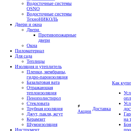
Водосточные системы
OSNO
Водосточные системы
ТехноНИКОЛЬ
Двери и окна
Двери
Противопожарные
двери
Окна
Пиломатериал
Для сада
Теплицы
Изоляция и утеплитель
Пленки, мембраны,
гидро-пароизоляция
Базальтовая вата
Как купи
Отражающая
теплоизоляция
Усл
Пенополистирол
опл
Стекловата
Усл
Трубная изоляция
Доставка
дос
Акции
Джут, пакля, жгут
Гар
Керамзит
на 
Шумоизоляция
Бон
Инструмент
про