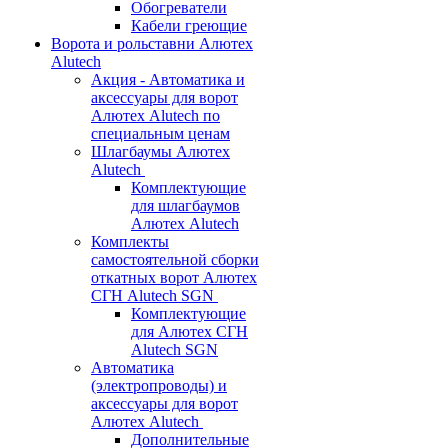
Обогреватели
Кабели греющие
Ворота и рольставни Алютех
Alutech
Акция - Автоматика и
аксессуары для ворот
Алютех Alutech по
специальным ценам
Шлагбаумы Алютех
Alutech
Комплектующие
для шлагбаумов
Алютех Alutech
Комплекты
самостоятельной сборки
откатных ворот Алютех
СГН Alutech SGN
Комплектующие
для Алютех СГН
Alutech SGN
Автоматика
(электропроводы) и
аксессуары для ворот
Алютех Alutech
Дополнительные