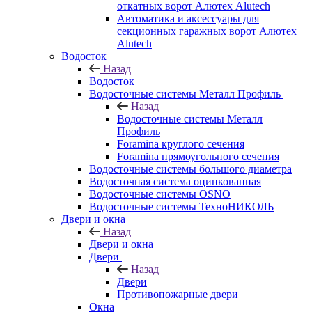
откатных ворот Алютех Alutech
Автоматика и аксессуары для
секционных гаражных ворот Алютех
Alutech
Водосток
Назад
Водосток
Водосточные системы Металл Профиль
Назад
Водосточные системы Металл
Профиль
Foramina круглого сечения
Foramina прямоугольного сечения
Водосточные системы большого диаметра
Водосточная система оцинкованная
Водосточные системы OSNO
Водосточные системы ТехноНИКОЛЬ
Двери и окна
Назад
Двери и окна
Двери
Назад
Двери
Противопожарные двери
Окна