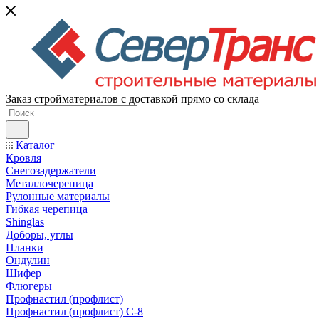
Заказ стройматериалов с доставкой прямо со склада
Каталог
Кровля
Снегозадержатели
Металлочерепица
Рулонные материалы
Гибкая черепица
Shinglas
Доборы, углы
Планки
Ондулин
Шифер
Флюгеры
Профнастил (профлист)
Профнастил (профлист) С-8