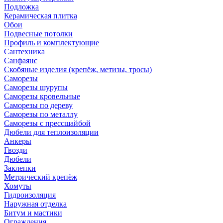
Подложка
Керамическая плитка
Обои
Подвесные потолки
Профиль и комплектующие
Сантехника
Санфаянс
Скобяные изделия (крепёж, метизы, тросы)
Саморезы
Саморезы шурупы
Саморезы кровельные
Саморезы по дереву
Саморезы по металлу
Саморезы с прессшайбой
Дюбели для теплоизоляции
Анкеры
Гвозди
Дюбели
Заклепки
Метрический крепёж
Хомуты
Гидроизоляция
Наружная отделка
Битум и мастики
Ограждения