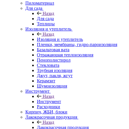
Пиломатериал
Для сада
Назад
Для сада
Теплицы
Изоляция и утеплитель
Назад
Изоляция и утеплитель
Пленки, мембраны, гидро-пароизоляция
Базальтовая вата
Отражающая теплоизоляция
Пенополистирол
Стекловата
Трубная изоляция
Джут, пакля, жгут
Керамзит
Шумоизоляция
Инструмент
Назад
Инструмент
Расходники
Кирпич, ЖБИ, блоки
Лакокрасочная продукция
Назад
Лакокрасочная продукция