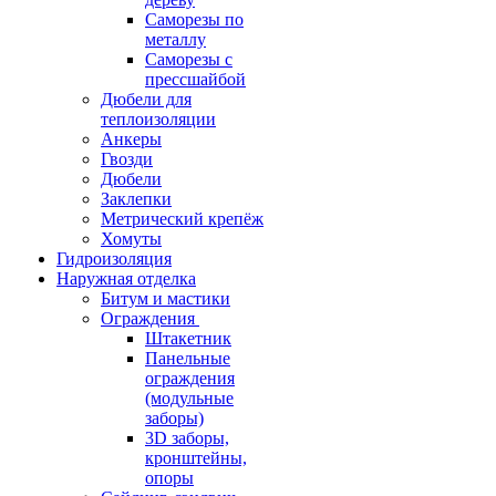
Саморезы по
металлу
Саморезы с
прессшайбой
Дюбели для
теплоизоляции
Анкеры
Гвозди
Дюбели
Заклепки
Метрический крепёж
Хомуты
Гидроизоляция
Наружная отделка
Битум и мастики
Ограждения
Штакетник
Панельные
ограждения
(модульные
заборы)
3D заборы,
кронштейны,
опоры