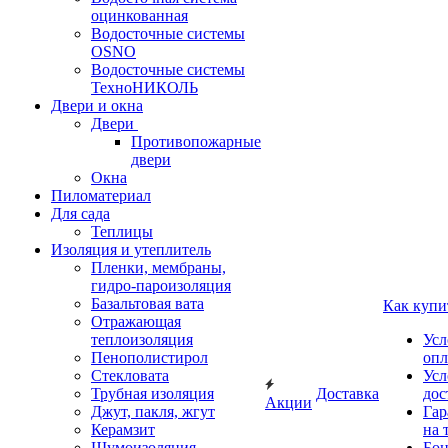
оцинкованная
Водосточные системы
OSNO
Водосточные системы
ТехноНИКОЛЬ
Двери и окна
Двери
Противопожарные
двери
Окна
Пиломатериал
Для сада
Теплицы
Изоляция и утеплитель
Пленки, мембраны,
гидро-пароизоляция
Базальтовая вата
Как купи
Отражающая
теплоизоляция
Усл
Пенополистирол
опл
Стекловата
Усл
Трубная изоляция
Доставка
дос
Акции
Джут, пакля, жгут
Гар
Керамзит
на 
Шумоизоляция
Бон