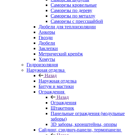
Саморезы кровельные
Саморезы по дереву
Саморезы по металлу
Саморезы с прессшайбой
Дюбели для теплоизоляции
Анкеры
Гвозди
Дюбели
Заклепки
Метрический крепёж
Хомуты
Гидроизоляция
Наружная отделка
Назад
Наружная отделка
Битум и мастики
Ограждения
Назад
Ограждения
Штакетник
Панельные ограждения (модульные
заборы)
3D заборы, кронштейны, опоры
Cайдинг, сэндвич-панели, термопанели