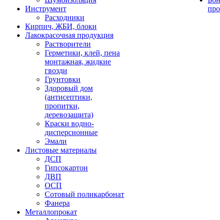
Инструмент
про
Расходники
Кирпич, ЖБИ, блоки
Лакокрасочная продукция
Растворители
Герметики, клей, пена
монтажная, жидкие
гвозди
Грунтовки
Здоровый дом
(антисептики,
пропитки,
деревозащита)
Краски водно-
дисперсионные
Эмали
Листовые материалы
ДСП
Гипсокартон
ДВП
ОСП
Сотовый поликарбонат
Фанера
Металлопрокат