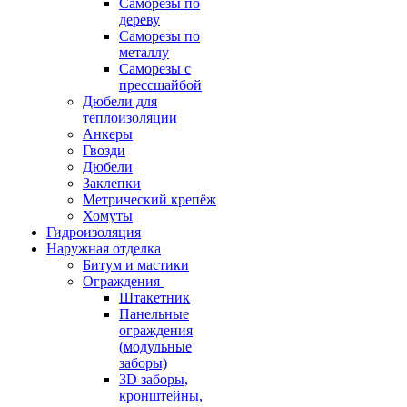
Саморезы по
дереву
Саморезы по
металлу
Саморезы с
прессшайбой
Дюбели для
теплоизоляции
Анкеры
Гвозди
Дюбели
Заклепки
Метрический крепёж
Хомуты
Гидроизоляция
Наружная отделка
Битум и мастики
Ограждения
Штакетник
Панельные
ограждения
(модульные
заборы)
3D заборы,
кронштейны,