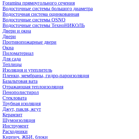
Foramina прямоугольного сечения
Водосточные системы большого диаметра
Водосточная система оцинкованная
Водосточные системы OSNO
Водосточные системы ТехноНИКОЛЬ
Двери и окна
Двери
Противопожарные двери
Окна
Пиломатериал
Для сада
Теплицы
Изоляция и утеплитель
Пленки, мембраны, гидро-пароизоляция
Базальтовая вата
Отражающая теплоизоляция
Пенополистирол
Стекловата
Трубная изоляция
Джут, пакля, жгут
Керамзит
Шумоизоляция
Инструмент
Расходники
Кирпич, ЖБИ, блоки