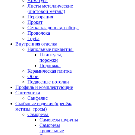
Арматура
Листы металлические
(листовой металл)
Перфорация
Прокат
Сетка кладочная, рабица
Проволока
Труба
Внутренняя отделка
Напольные покрытия
Плинтусы,
порожки
Подложка
Керамическая плитка
Обои
Подвесные потолки
Профиль и комплектующие
Сантехника
Санфаянс
Скобяные изделия (крепёж,
метизы, тросы)
Саморезы
Саморезы шурупы
Саморезы
кровельные