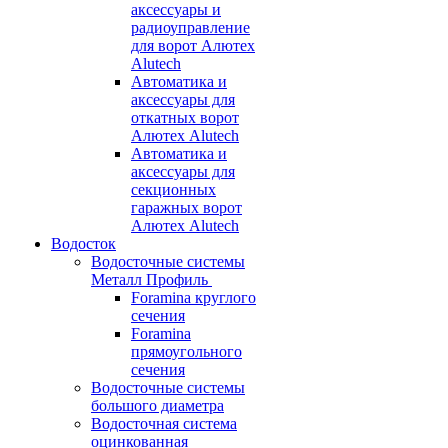
аксессуары и
радиоуправление
для ворот Алютех
Alutech
Автоматика и
аксессуары для
откатных ворот
Алютех Alutech
Автоматика и
аксессуары для
секционных
гаражных ворот
Алютех Alutech
Водосток
Водосточные системы
Металл Профиль
Foramina круглого
сечения
Foramina
прямоугольного
сечения
Водосточные системы
большого диаметра
Водосточная система
оцинкованная