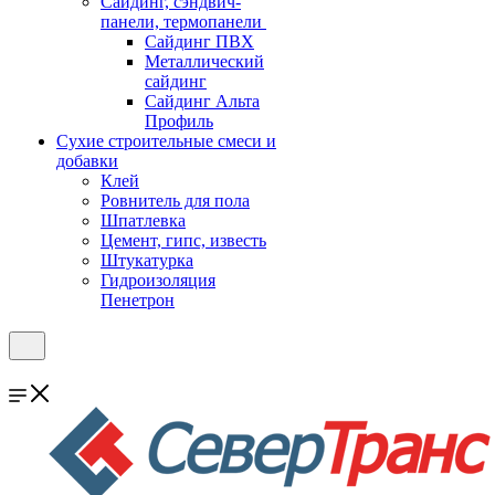
Cайдинг, сэндвич-
панели, термопанели
Сайдинг ПВХ
Металлический
сайдинг
Сайдинг Альта
Профиль
Сухие строительные смеси и
добавки
Клей
Ровнитель для пола
Шпатлевка
Цемент, гипс, известь
Штукатурка
Гидроизоляция
Пенетрон