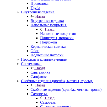
Проволока
Труба
Внутренняя отделка
Назад
Внутренняя отделка
Напольные покрытия
Назад
Напольные покрытия
Плинтусы, порожки
Подложка
Керамическая плитка
Обои
Подвесные потолки
Профиль и комплектующие
Сантехника
Назад
Сантехника
Санфаянс
Скобяные изделия (крепёж, метизы, тросы)
Назад
Скобяные изделия (крепёж, метизы, тросы)
Саморезы
Назад
Саморезы
Саморезы шурупы