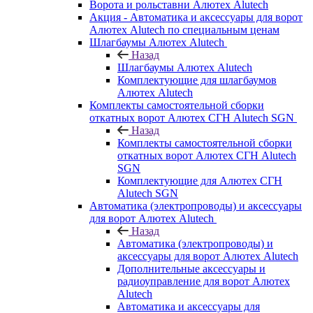
Ворота и рольставни Алютех Alutech
Акция - Автоматика и аксессуары для ворот
Алютех Alutech по специальным ценам
Шлагбаумы Алютех Alutech
Назад
Шлагбаумы Алютех Alutech
Комплектующие для шлагбаумов
Алютех Alutech
Комплекты самостоятельной сборки
откатных ворот Алютех СГН Alutech SGN
Назад
Комплекты самостоятельной сборки
откатных ворот Алютех СГН Alutech
SGN
Комплектующие для Алютех СГН
Alutech SGN
Автоматика (электропроводы) и аксессуары
для ворот Алютех Alutech
Назад
Автоматика (электропроводы) и
аксессуары для ворот Алютех Alutech
Дополнительные аксессуары и
радиоуправление для ворот Алютех
Alutech
Автоматика и аксессуары для