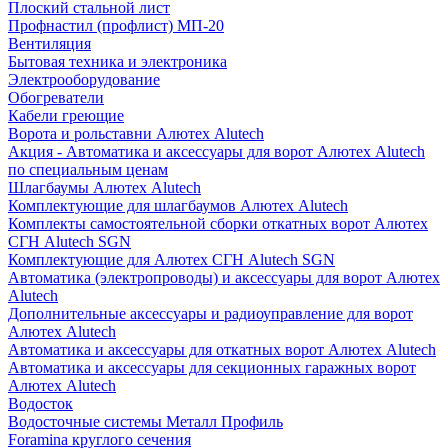
Плоский стальной лист
Профнастил (профлист) МП-20
Вентиляция
Бытовая техника и электроника
Электрооборудование
Обогреватели
Кабели греющие
Ворота и рольставни Алютех Alutech
Акция - Автоматика и аксессуары для ворот Алютех Alutech
по специальным ценам
Шлагбаумы Алютех Alutech
Комплектующие для шлагбаумов Алютех Alutech
Комплекты самостоятельной сборки откатных ворот Алютех
СГН Alutech SGN
Комплектующие для Алютех СГН Alutech SGN
Автоматика (электропроводы) и аксессуары для ворот Алютех
Alutech
Дополнительные аксессуары и радиоуправление для ворот
Алютех Alutech
Автоматика и аксессуары для откатных ворот Алютех Alutech
Автоматика и аксессуары для секционных гаражных ворот
Алютех Alutech
Водосток
Водосточные системы Металл Профиль
Foramina круглого сечения