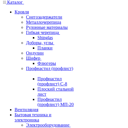
Каталог
Кровля
Снегозадержатели
Металлочерепица
Рулонные материалы
Гибкая черепица
Shinglas
Доборы, углы
Планки
Ондулин
Шифер
Флюгеры
Профнастил (профлист)
Профнастил
(профлист) С-8
Плоский стальной
лист
Профнастил
(профлист) МП-20
Вентиляция
Бытовая техника и
электроника
Электрооборудование