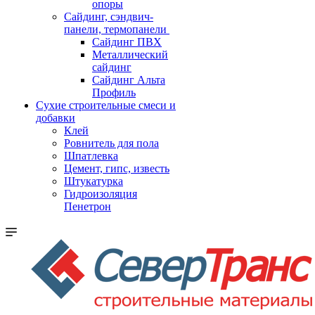
опоры
Cайдинг, сэндвич-
панели, термопанели
Сайдинг ПВХ
Металлический
сайдинг
Сайдинг Альта
Профиль
Сухие строительные смеси и
добавки
Клей
Ровнитель для пола
Шпатлевка
Цемент, гипс, известь
Штукатурка
Гидроизоляция
Пенетрон