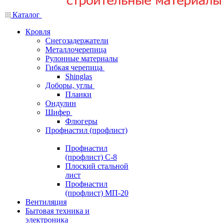
Каталог
Кровля
Снегозадержатели
Металлочерепица
Рулонные материалы
Гибкая черепица
Shinglas
Доборы, углы
Планки
Ондулин
Шифер
Флюгеры
Профнастил (профлист)
Профнастил
(профлист) С-8
Плоский стальной
лист
Профнастил
(профлист) МП-20
Вентиляция
Бытовая техника и
электроника