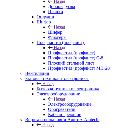
Назад
Доборы, углы
Планки
Ондулин
Шифер
Назад
Шифер
Флюгеры
Профнастил (профлист)
Назад
Профнастил (профлист)
Профнастил (профлист) С-8
Плоский стальной лист
Профнастил (профлист) МП-20
Вентиляция
Бытовая техника и электроника
Назад
Бытовая техника и электроника
Электрооборудование
Назад
Электрооборудование
Обогреватели
Кабели греющие
Ворота и рольставни Алютех Alutech
Назад