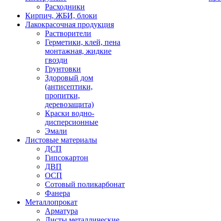
Расходники
Кирпич, ЖБИ, блоки
Лакокрасочная продукция
Растворители
Герметики, клей, пена
монтажная, жидкие
гвозди
Грунтовки
Здоровый дом
(антисептики,
пропитки,
деревозащита)
Краски водно-
дисперсионные
Эмали
Листовые материалы
ДСП
Гипсокартон
ДВП
ОСП
Сотовый поликарбонат
Фанера
Металлопрокат
Арматура
Листы металлические