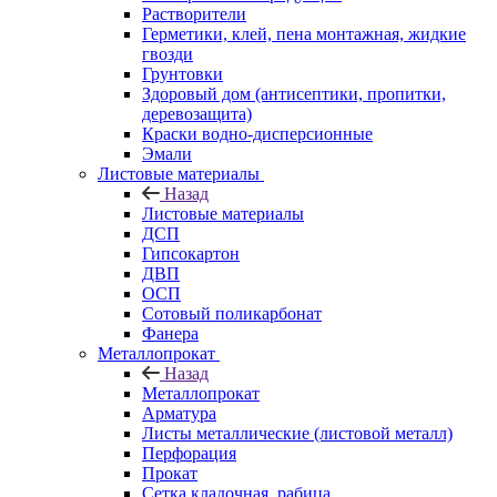
Растворители
Герметики, клей, пена монтажная, жидкие
гвозди
Грунтовки
Здоровый дом (антисептики, пропитки,
деревозащита)
Краски водно-дисперсионные
Эмали
Листовые материалы
Назад
Листовые материалы
ДСП
Гипсокартон
ДВП
ОСП
Сотовый поликарбонат
Фанера
Металлопрокат
Назад
Металлопрокат
Арматура
Листы металлические (листовой металл)
Перфорация
Прокат
Сетка кладочная, рабица