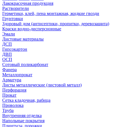
Лакокрасочная продукция
Растворители
Герметики, клей, пена монтажная, жидкие гвозди
Грунтовки
Здоровый дом (антисептики, пропитки, деревозащита)
Краски водно-дисперсионные
Эмали
Листовые материалы
ДСП
Гипсокартон
ДВП
ОСП
Сотовый поликарбонат
Фанера
Металлопрокат
Арматура
Листы металлические (листовой металл)
Перфорация
Прокат
Сетка кладочная, рабица
Проволока
Труба
Внутренняя отделка
Напольные покрытия
Плинтусы, порожки