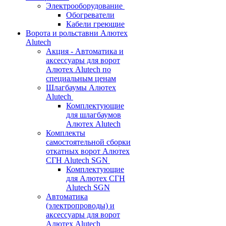
Электрооборудование
Обогреватели
Кабели греющие
Ворота и рольставни Алютех
Alutech
Акция - Автоматика и
аксессуары для ворот
Алютех Alutech по
специальным ценам
Шлагбаумы Алютех
Alutech
Комплектующие
для шлагбаумов
Алютех Alutech
Комплекты
самостоятельной сборки
откатных ворот Алютех
СГН Alutech SGN
Комплектующие
для Алютех СГН
Alutech SGN
Автоматика
(электропроводы) и
аксессуары для ворот
Алютех Alutech