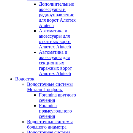
Дополнительные
аксессуары и
радиоуправление
для ворот Алютех
Alutech
Автоматика и
аксессуары для
откатных ворот
Алютех Alutech
Автоматика и
аксессуары для
секционных
гаражных ворот
Алютех Alutech
Водосток
Водосточные системы
Металл Профиль
Foramina круглого
сечения
Foramina
прямоугольного
сечения
Водосточные системы
большого диаметра
Водосточная система