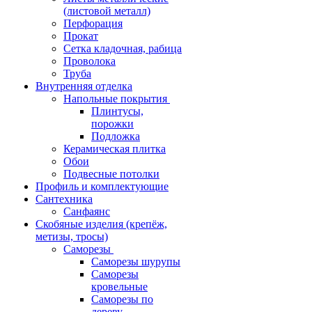
(листовой металл)
Перфорация
Прокат
Сетка кладочная, рабица
Проволока
Труба
Внутренняя отделка
Напольные покрытия
Плинтусы,
порожки
Подложка
Керамическая плитка
Обои
Подвесные потолки
Профиль и комплектующие
Сантехника
Санфаянс
Скобяные изделия (крепёж,
метизы, тросы)
Саморезы
Саморезы шурупы
Саморезы
кровельные
Саморезы по
дереву