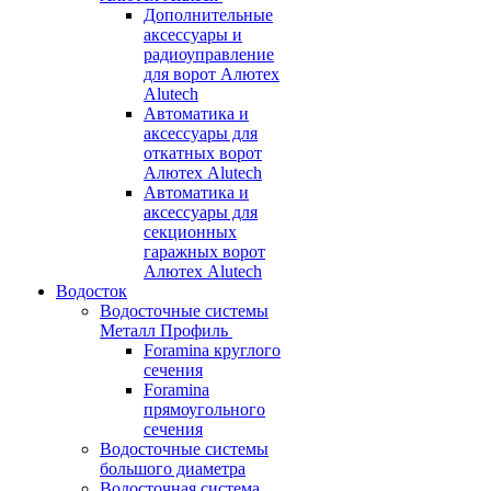
Дополнительные
аксессуары и
радиоуправление
для ворот Алютех
Alutech
Автоматика и
аксессуары для
откатных ворот
Алютех Alutech
Автоматика и
аксессуары для
секционных
гаражных ворот
Алютех Alutech
Водосток
Водосточные системы
Металл Профиль
Foramina круглого
сечения
Foramina
прямоугольного
сечения
Водосточные системы
большого диаметра
Водосточная система