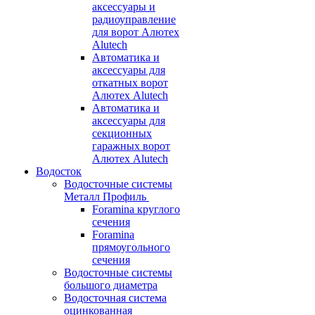
аксессуары и
радиоуправление
для ворот Алютех
Alutech
Автоматика и
аксессуары для
откатных ворот
Алютех Alutech
Автоматика и
аксессуары для
секционных
гаражных ворот
Алютех Alutech
Водосток
Водосточные системы
Металл Профиль
Foramina круглого
сечения
Foramina
прямоугольного
сечения
Водосточные системы
большого диаметра
Водосточная система
оцинкованная