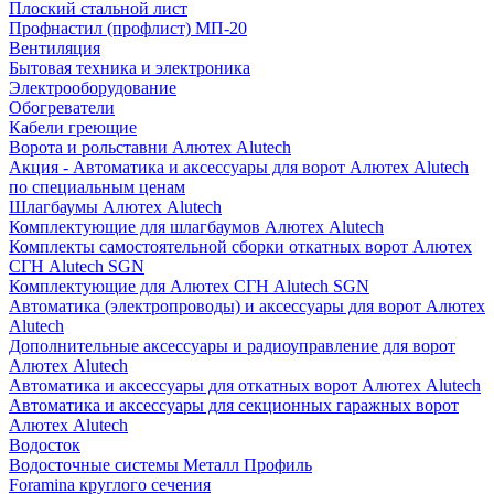
Плоский стальной лист
Профнастил (профлист) МП-20
Вентиляция
Бытовая техника и электроника
Электрооборудование
Обогреватели
Кабели греющие
Ворота и рольставни Алютех Alutech
Акция - Автоматика и аксессуары для ворот Алютех Alutech
по специальным ценам
Шлагбаумы Алютех Alutech
Комплектующие для шлагбаумов Алютех Alutech
Комплекты самостоятельной сборки откатных ворот Алютех
СГН Alutech SGN
Комплектующие для Алютех СГН Alutech SGN
Автоматика (электропроводы) и аксессуары для ворот Алютех
Alutech
Дополнительные аксессуары и радиоуправление для ворот
Алютех Alutech
Автоматика и аксессуары для откатных ворот Алютех Alutech
Автоматика и аксессуары для секционных гаражных ворот
Алютех Alutech
Водосток
Водосточные системы Металл Профиль
Foramina круглого сечения