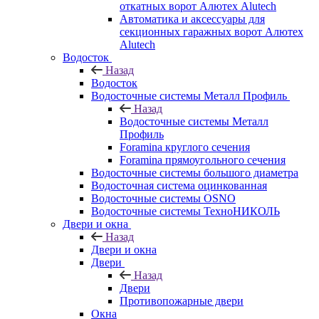
откатных ворот Алютех Alutech
Автоматика и аксессуары для
секционных гаражных ворот Алютех
Alutech
Водосток
Назад
Водосток
Водосточные системы Металл Профиль
Назад
Водосточные системы Металл
Профиль
Foramina круглого сечения
Foramina прямоугольного сечения
Водосточные системы большого диаметра
Водосточная система оцинкованная
Водосточные системы OSNO
Водосточные системы ТехноНИКОЛЬ
Двери и окна
Назад
Двери и окна
Двери
Назад
Двери
Противопожарные двери
Окна