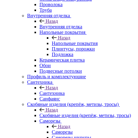
Проволока
Труба
Внутренняя отделка
Назад
Внутренняя отделка
Напольные покрытия
Назад
Напольные покрытия
Плинтусы, порожки
Подложка
Керамическая плитка
Обои
Подвесные потолки
Профиль и комплектующие
Сантехника
Назад
Сантехника
Санфаянс
Скобяные изделия (крепёж, метизы, тросы)
Назад
Скобяные изделия (крепёж, метизы, тросы)
Саморезы
Назад
Саморезы
Саморезы шурупы