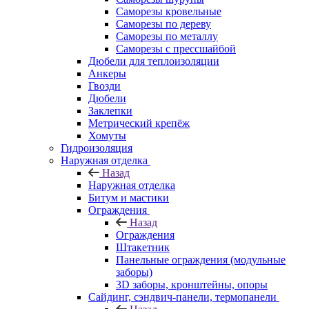
Саморезы кровельные
Саморезы по дереву
Саморезы по металлу
Саморезы с прессшайбой
Дюбели для теплоизоляции
Анкеры
Гвозди
Дюбели
Заклепки
Метрический крепёж
Хомуты
Гидроизоляция
Наружная отделка
Назад
Наружная отделка
Битум и мастики
Ограждения
Назад
Ограждения
Штакетник
Панельные ограждения (модульные
заборы)
3D заборы, кронштейны, опоры
Cайдинг, сэндвич-панели, термопанели