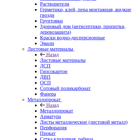
Растворители
Герметики, клей, пена монтажная, жидкие
гвозди
Грунтовки
Здоровый дом (антисептики, пропитки,
деревозащита)
Краски водно-дисперсионные
Эмали
Листовые материалы
Назад
Листовые материалы
ДСП
Гипсокартон
ДВП
ОСП
Сотовый поликарбонат
Фанера
Металлопрокат
Назад
Металлопрокат
Арматура
Листы металлические (листовой металл)
Перфорация
Прокат
Сетка кладочная, рабица