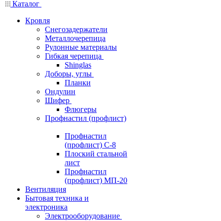
Каталог
Кровля
Снегозадержатели
Металлочерепица
Рулонные материалы
Гибкая черепица
Shinglas
Доборы, углы
Планки
Ондулин
Шифер
Флюгеры
Профнастил (профлист)
Профнастил
(профлист) С-8
Плоский стальной
лист
Профнастил
(профлист) МП-20
Вентиляция
Бытовая техника и
электроника
Электрооборудование