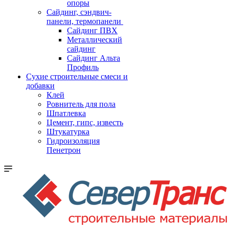
опоры
Cайдинг, сэндвич-
панели, термопанели
Сайдинг ПВХ
Металлический
сайдинг
Сайдинг Альта
Профиль
Сухие строительные смеси и
добавки
Клей
Ровнитель для пола
Шпатлевка
Цемент, гипс, известь
Штукатурка
Гидроизоляция
Пенетрон