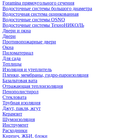
Foramina прямоугольного сечения
Водосточные системы большого диаметра
Водосточная система оцинкованная
Водосточные системы OSNO
Водосточные системы ТехноНИКОЛЬ
Двери и окна
Двери
Противопожарные двери
Окна
Пиломатериал
Для сада
Теплицы
Изоляция и утеплитель
Пленки, мембраны, гидро-пароизоляция
Базальтовая вата
Отражающая теплоизоляция
Пенополистирол
Стекловата
Трубная изоляция
Джут, пакля, жгут
Керамзит
Шумоизоляция
Инструмент
Расходники
Кирпич, ЖБИ, блоки