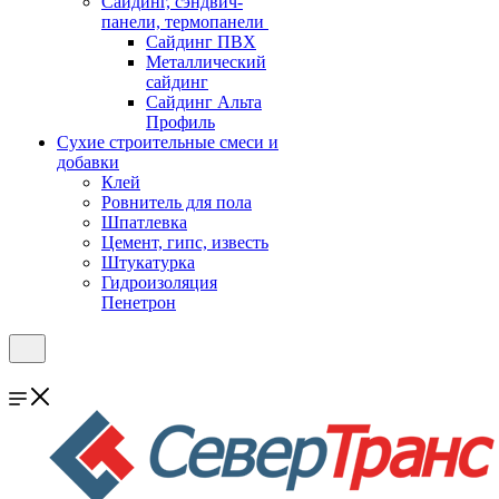
Cайдинг, сэндвич-
панели, термопанели
Сайдинг ПВХ
Металлический
сайдинг
Сайдинг Альта
Профиль
Сухие строительные смеси и
добавки
Клей
Ровнитель для пола
Шпатлевка
Цемент, гипс, известь
Штукатурка
Гидроизоляция
Пенетрон