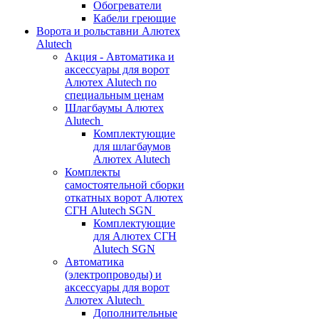
Обогреватели
Кабели греющие
Ворота и рольставни Алютех
Alutech
Акция - Автоматика и
аксессуары для ворот
Алютех Alutech по
специальным ценам
Шлагбаумы Алютех
Alutech
Комплектующие
для шлагбаумов
Алютех Alutech
Комплекты
самостоятельной сборки
откатных ворот Алютех
СГН Alutech SGN
Комплектующие
для Алютех СГН
Alutech SGN
Автоматика
(электропроводы) и
аксессуары для ворот
Алютех Alutech
Дополнительные