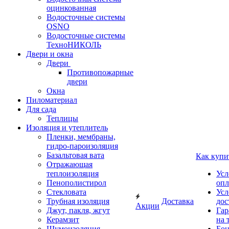
оцинкованная
Водосточные системы
OSNO
Водосточные системы
ТехноНИКОЛЬ
Двери и окна
Двери
Противопожарные
двери
Окна
Пиломатериал
Для сада
Теплицы
Изоляция и утеплитель
Пленки, мембраны,
гидро-пароизоляция
Базальтовая вата
Как купи
Отражающая
теплоизоляция
Усл
Пенополистирол
опл
Стекловата
Усл
Трубная изоляция
Доставка
дос
Акции
Джут, пакля, жгут
Гар
Керамзит
на 
Шумоизоляция
Бон