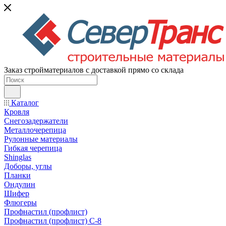
Заказ стройматериалов с доставкой прямо со склада
Каталог
Кровля
Снегозадержатели
Металлочерепица
Рулонные материалы
Гибкая черепица
Shinglas
Доборы, углы
Планки
Ондулин
Шифер
Флюгеры
Профнастил (профлист)
Профнастил (профлист) С-8