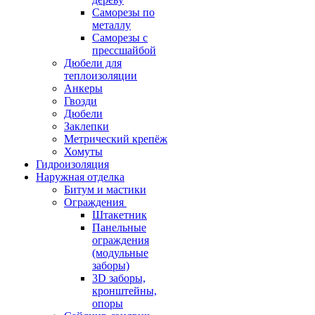
Саморезы по
металлу
Саморезы с
прессшайбой
Дюбели для
теплоизоляции
Анкеры
Гвозди
Дюбели
Заклепки
Метрический крепёж
Хомуты
Гидроизоляция
Наружная отделка
Битум и мастики
Ограждения
Штакетник
Панельные
ограждения
(модульные
заборы)
3D заборы,
кронштейны,
опоры