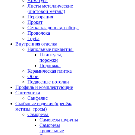
Арматура
Листы металлические
(листовой металл)
Перфорация
Прокат
Сетка кладочная, рабица
Проволока
Труба
Внутренняя отделка
Напольные покрытия
Плинтусы,
порожки
Подложка
Керамическая плитка
Обои
Подвесные потолки
Профиль и комплектующие
Сантехника
Санфаянс
Скобяные изделия (крепёж,
метизы, тросы)
Саморезы
Саморезы шурупы
Саморезы
кровельные