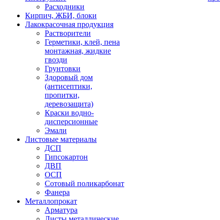
Расходники
Кирпич, ЖБИ, блоки
Лакокрасочная продукция
Растворители
Герметики, клей, пена
монтажная, жидкие
гвозди
Грунтовки
Здоровый дом
(антисептики,
пропитки,
деревозащита)
Краски водно-
дисперсионные
Эмали
Листовые материалы
ДСП
Гипсокартон
ДВП
ОСП
Сотовый поликарбонат
Фанера
Металлопрокат
Арматура
Листы металлические