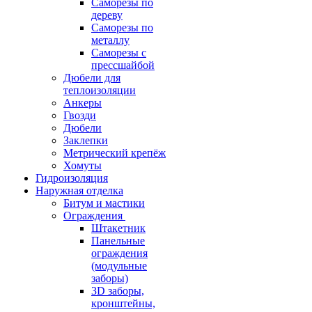
Саморезы по
дереву
Саморезы по
металлу
Саморезы с
прессшайбой
Дюбели для
теплоизоляции
Анкеры
Гвозди
Дюбели
Заклепки
Метрический крепёж
Хомуты
Гидроизоляция
Наружная отделка
Битум и мастики
Ограждения
Штакетник
Панельные
ограждения
(модульные
заборы)
3D заборы,
кронштейны,