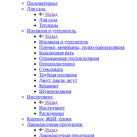
Пиломатериал
Для сада
Назад
Для сада
Теплицы
Изоляция и утеплитель
Назад
Изоляция и утеплитель
Пленки, мембраны, гидро-пароизоляция
Базальтовая вата
Отражающая теплоизоляция
Пенополистирол
Стекловата
Трубная изоляция
Джут, пакля, жгут
Керамзит
Шумоизоляция
Инструмент
Назад
Инструмент
Расходники
Кирпич, ЖБИ, блоки
Лакокрасочная продукция
Назад
Лакокрасочная продукция