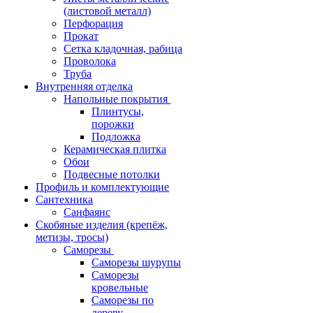
(листовой металл)
Перфорация
Прокат
Сетка кладочная, рабица
Проволока
Труба
Внутренняя отделка
Напольные покрытия
Плинтусы,
порожки
Подложка
Керамическая плитка
Обои
Подвесные потолки
Профиль и комплектующие
Сантехника
Санфаянс
Скобяные изделия (крепёж,
метизы, тросы)
Саморезы
Саморезы шурупы
Саморезы
кровельные
Саморезы по
дереву