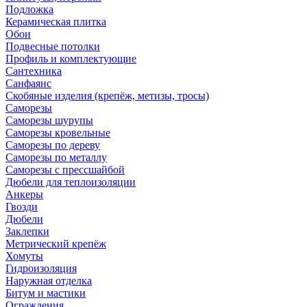
Подложка
Керамическая плитка
Обои
Подвесные потолки
Профиль и комплектующие
Сантехника
Санфаянс
Скобяные изделия (крепёж, метизы, тросы)
Саморезы
Саморезы шурупы
Саморезы кровельные
Саморезы по дереву
Саморезы по металлу
Саморезы с прессшайбой
Дюбели для теплоизоляции
Анкеры
Гвозди
Дюбели
Заклепки
Метрический крепёж
Хомуты
Гидроизоляция
Наружная отделка
Битум и мастики
Ограждения