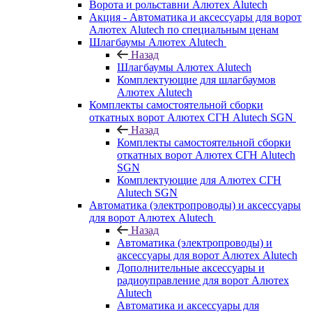
Ворота и рольставни Алютех Alutech
Акция - Автоматика и аксессуары для ворот
Алютех Alutech по специальным ценам
Шлагбаумы Алютех Alutech
Назад
Шлагбаумы Алютех Alutech
Комплектующие для шлагбаумов
Алютех Alutech
Комплекты самостоятельной сборки
откатных ворот Алютех СГН Alutech SGN
Назад
Комплекты самостоятельной сборки
откатных ворот Алютех СГН Alutech
SGN
Комплектующие для Алютех СГН
Alutech SGN
Автоматика (электропроводы) и аксессуары
для ворот Алютех Alutech
Назад
Автоматика (электропроводы) и
аксессуары для ворот Алютех Alutech
Дополнительные аксессуары и
радиоуправление для ворот Алютех
Alutech
Автоматика и аксессуары для