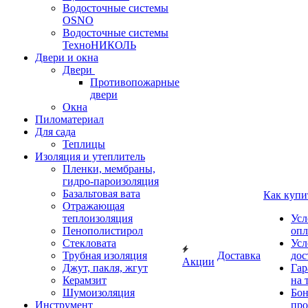
Водосточные системы
OSNO
Водосточные системы
ТехноНИКОЛЬ
Двери и окна
Двери
Противопожарные
двери
Окна
Пиломатериал
Для сада
Теплицы
Изоляция и утеплитель
Пленки, мембраны,
гидро-пароизоляция
Базальтовая вата
Как купи
Отражающая
теплоизоляция
Усл
Пенополистирол
опл
Стекловата
Усл
Трубная изоляция
Доставка
дос
Акции
Джут, пакля, жгут
Гар
Керамзит
на 
Шумоизоляция
Бон
Инструмент
про