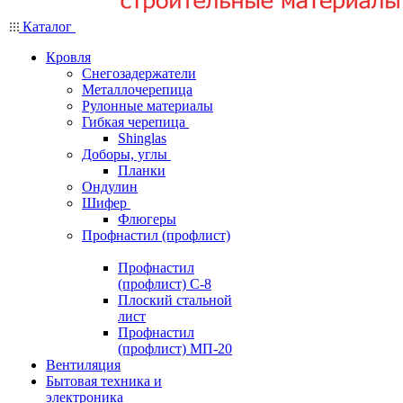
Каталог
Кровля
Снегозадержатели
Металлочерепица
Рулонные материалы
Гибкая черепица
Shinglas
Доборы, углы
Планки
Ондулин
Шифер
Флюгеры
Профнастил (профлист)
Профнастил
(профлист) С-8
Плоский стальной
лист
Профнастил
(профлист) МП-20
Вентиляция
Бытовая техника и
электроника