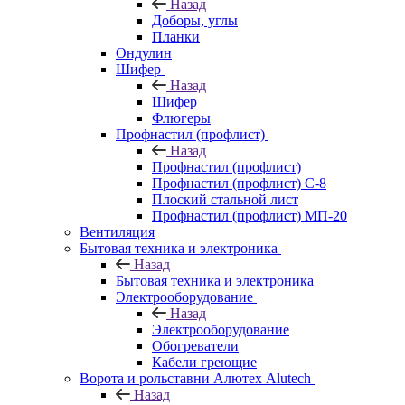
Назад
Доборы, углы
Планки
Ондулин
Шифер
Назад
Шифер
Флюгеры
Профнастил (профлист)
Назад
Профнастил (профлист)
Профнастил (профлист) С-8
Плоский стальной лист
Профнастил (профлист) МП-20
Вентиляция
Бытовая техника и электроника
Назад
Бытовая техника и электроника
Электрооборудование
Назад
Электрооборудование
Обогреватели
Кабели греющие
Ворота и рольставни Алютех Alutech
Назад