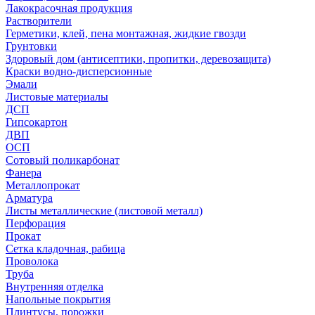
Лакокрасочная продукция
Растворители
Герметики, клей, пена монтажная, жидкие гвозди
Грунтовки
Здоровый дом (антисептики, пропитки, деревозащита)
Краски водно-дисперсионные
Эмали
Листовые материалы
ДСП
Гипсокартон
ДВП
ОСП
Сотовый поликарбонат
Фанера
Металлопрокат
Арматура
Листы металлические (листовой металл)
Перфорация
Прокат
Сетка кладочная, рабица
Проволока
Труба
Внутренняя отделка
Напольные покрытия
Плинтусы, порожки