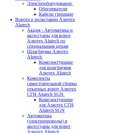
Электрооборудование
Обогреватели
Кабели греющие
Ворота и рольставни Алютех
Alutech
Акция - Автоматика и
аксессуары для ворот
Алютех Alutech по
специальным ценам
Шлагбаумы Алютех
Alutech
Комплектующие
для шлагбаумов
Алютех Alutech
Комплекты
самостоятельной сборки
откатных ворот Алютех
СГН Alutech SGN
Комплектующие
для Алютех СГН
Alutech SGN
Автоматика
(электропроводы) и
аксессуары для ворот
Алютех Alutech