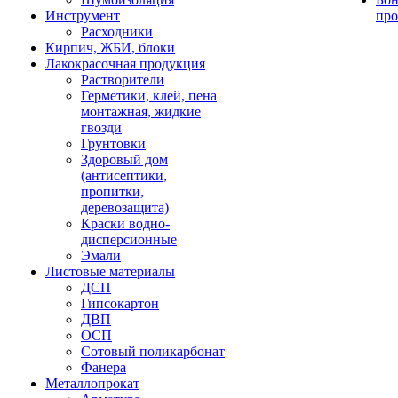
Инструмент
про
Расходники
Кирпич, ЖБИ, блоки
Лакокрасочная продукция
Растворители
Герметики, клей, пена
монтажная, жидкие
гвозди
Грунтовки
Здоровый дом
(антисептики,
пропитки,
деревозащита)
Краски водно-
дисперсионные
Эмали
Листовые материалы
ДСП
Гипсокартон
ДВП
ОСП
Сотовый поликарбонат
Фанера
Металлопрокат