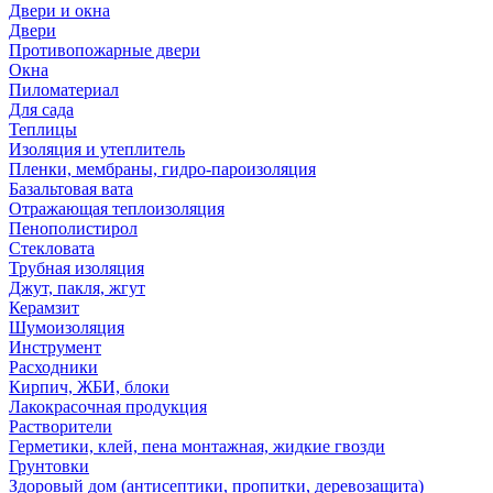
Двери и окна
Двери
Противопожарные двери
Окна
Пиломатериал
Для сада
Теплицы
Изоляция и утеплитель
Пленки, мембраны, гидро-пароизоляция
Базальтовая вата
Отражающая теплоизоляция
Пенополистирол
Стекловата
Трубная изоляция
Джут, пакля, жгут
Керамзит
Шумоизоляция
Инструмент
Расходники
Кирпич, ЖБИ, блоки
Лакокрасочная продукция
Растворители
Герметики, клей, пена монтажная, жидкие гвозди
Грунтовки
Здоровый дом (антисептики, пропитки, деревозащита)