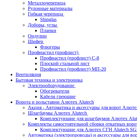
Металлочерепица
Рулонные материалы
Гибкая черепица
Shinglas
Доборы, углы
Планки
Ондулин
Шифер
Флюгеры
Профнастил (профлист)
Профнастил (профлист) С-8
Плоский стальной лист
Профнастил (профлист) МП-20
Вентиляция
Бытовая техника и электроника
Электрооборудование
Обогреватели
Кабели греющие
Ворота и рольставни Алютех Alutech
Акция - Автоматика и аксессуары для ворот Алюте
Шлагбаумы Алютех Alutech
Комплектующие для шлагбаумов Алютех Alut
Комплекты самостоятельной сборки откатных вор
Комплектующие для Алютех СГН Alutech S
Автоматика (электропроводы) и аксессуары для во