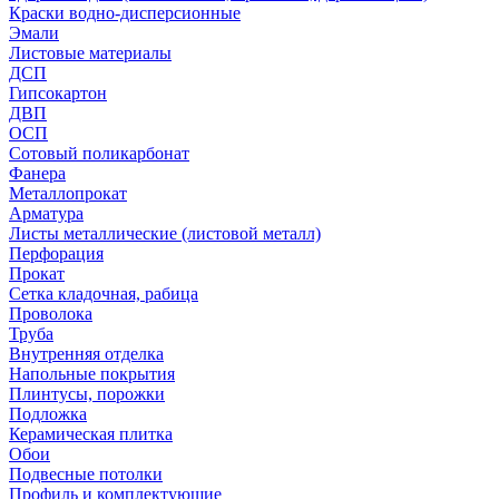
Краски водно-дисперсионные
Эмали
Листовые материалы
ДСП
Гипсокартон
ДВП
ОСП
Сотовый поликарбонат
Фанера
Металлопрокат
Арматура
Листы металлические (листовой металл)
Перфорация
Прокат
Сетка кладочная, рабица
Проволока
Труба
Внутренняя отделка
Напольные покрытия
Плинтусы, порожки
Подложка
Керамическая плитка
Обои
Подвесные потолки
Профиль и комплектующие