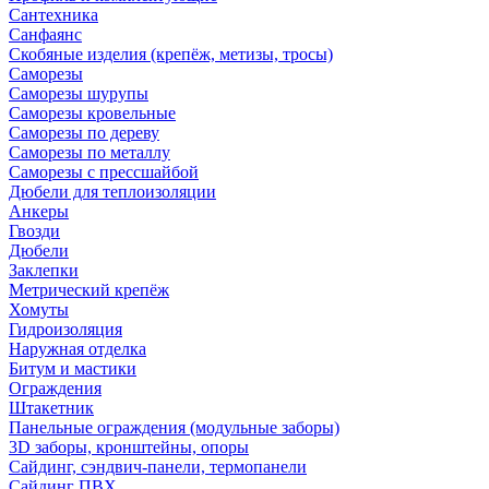
Сантехника
Санфаянс
Скобяные изделия (крепёж, метизы, тросы)
Саморезы
Саморезы шурупы
Саморезы кровельные
Саморезы по дереву
Саморезы по металлу
Саморезы с прессшайбой
Дюбели для теплоизоляции
Анкеры
Гвозди
Дюбели
Заклепки
Метрический крепёж
Хомуты
Гидроизоляция
Наружная отделка
Битум и мастики
Ограждения
Штакетник
Панельные ограждения (модульные заборы)
3D заборы, кронштейны, опоры
Cайдинг, сэндвич-панели, термопанели
Сайдинг ПВХ