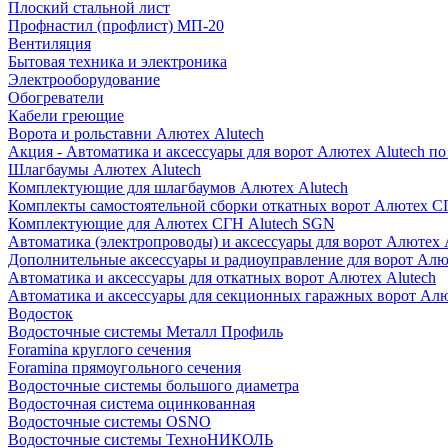
Плоский стальной лист
Профнастил (профлист) МП-20
Вентиляция
Бытовая техника и электроника
Электрооборудование
Обогреватели
Кабели греющие
Ворота и рольставни Алютех Alutech
Акция - Автоматика и аксессуары для ворот Алютех Alutech п
Шлагбаумы Алютех Alutech
Комплектующие для шлагбаумов Алютех Alutech
Комплекты самостоятельной сборки откатных ворот Алютех С
Комплектующие для Алютех СГН Alutech SGN
Автоматика (электропроводы) и аксессуары для ворот Алютех 
Дополнительные аксессуары и радиоуправление для ворот Алю
Автоматика и аксессуары для откатных ворот Алютех Alutech
Автоматика и аксессуары для секционных гаражных ворот Алю
Водосток
Водосточные системы Металл Профиль
Foramina круглого сечения
Foramina прямоугольного сечения
Водосточные системы большого диаметра
Водосточная система оцинкованная
Водосточные системы OSNO
Водосточные системы ТехноНИКОЛЬ