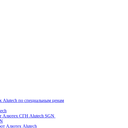
х Alutech по специальным ценам
ech
от Алютех СГН Alutech SGN
GN
рот Алютех Alutech