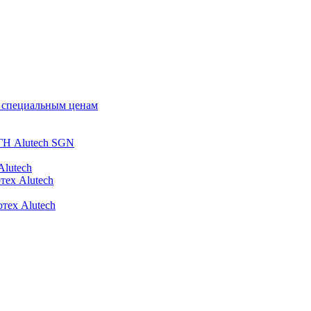
о специальным ценам
ГН Alutech SGN
Alutech
тех Alutech
тех Alutech