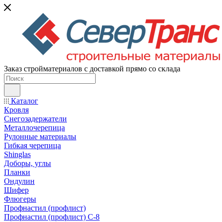
Заказ стройматериалов с доставкой прямо со склада
Каталог
Кровля
Снегозадержатели
Металлочерепица
Рулонные материалы
Гибкая черепица
Shinglas
Доборы, углы
Планки
Ондулин
Шифер
Флюгеры
Профнастил (профлист)
Профнастил (профлист) С-8