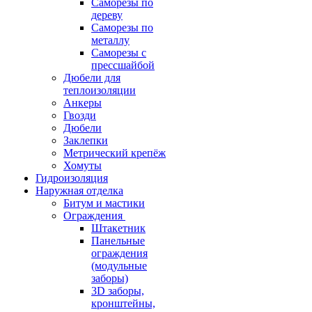
Саморезы по
дереву
Саморезы по
металлу
Саморезы с
прессшайбой
Дюбели для
теплоизоляции
Анкеры
Гвозди
Дюбели
Заклепки
Метрический крепёж
Хомуты
Гидроизоляция
Наружная отделка
Битум и мастики
Ограждения
Штакетник
Панельные
ограждения
(модульные
заборы)
3D заборы,
кронштейны,