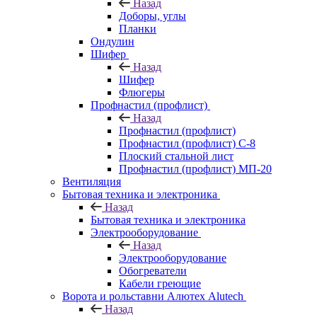
Назад
Доборы, углы
Планки
Ондулин
Шифер
Назад
Шифер
Флюгеры
Профнастил (профлист)
Назад
Профнастил (профлист)
Профнастил (профлист) С-8
Плоский стальной лист
Профнастил (профлист) МП-20
Вентиляция
Бытовая техника и электроника
Назад
Бытовая техника и электроника
Электрооборудование
Назад
Электрооборудование
Обогреватели
Кабели греющие
Ворота и рольставни Алютех Alutech
Назад