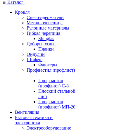
Каталог
Кровля
Снегозадержатели
Металлочерепица
Рулонные материалы
Гибкая черепица
Shinglas
Доборы, углы
Планки
Ондулин
Шифер
Флюгеры
Профнастил (профлист)
Профнастил
(профлист) С-8
Плоский стальной
лист
Профнастил
(профлист) МП-20
Вентиляция
Бытовая техника и
электроника
Электрооборудование