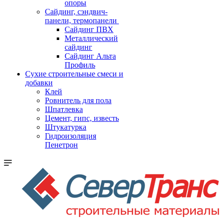
опоры
Cайдинг, сэндвич-
панели, термопанели
Сайдинг ПВХ
Металлический
сайдинг
Сайдинг Альта
Профиль
Сухие строительные смеси и
добавки
Клей
Ровнитель для пола
Шпатлевка
Цемент, гипс, известь
Штукатурка
Гидроизоляция
Пенетрон