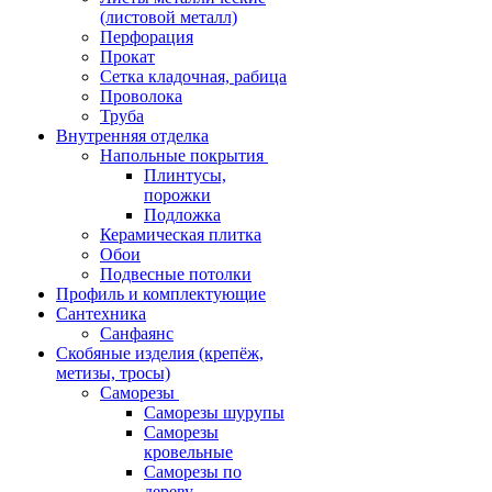
(листовой металл)
Перфорация
Прокат
Сетка кладочная, рабица
Проволока
Труба
Внутренняя отделка
Напольные покрытия
Плинтусы,
порожки
Подложка
Керамическая плитка
Обои
Подвесные потолки
Профиль и комплектующие
Сантехника
Санфаянс
Скобяные изделия (крепёж,
метизы, тросы)
Саморезы
Саморезы шурупы
Саморезы
кровельные
Саморезы по
дереву