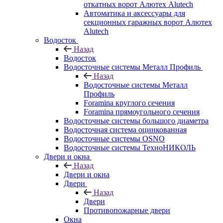
откатных ворот Алютех Alutech
Автоматика и аксессуары для
секционных гаражных ворот Алютех
Alutech
Водосток
Назад
Водосток
Водосточные системы Металл Профиль
Назад
Водосточные системы Металл
Профиль
Foramina круглого сечения
Foramina прямоугольного сечения
Водосточные системы большого диаметра
Водосточная система оцинкованная
Водосточные системы OSNO
Водосточные системы ТехноНИКОЛЬ
Двери и окна
Назад
Двери и окна
Двери
Назад
Двери
Противопожарные двери
Окна