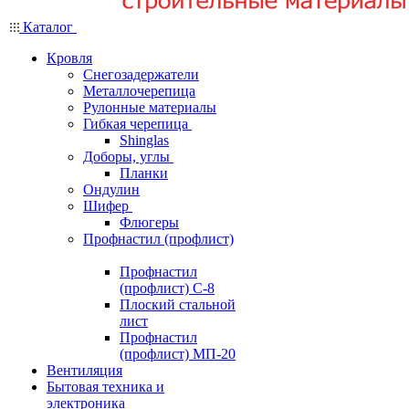
Каталог
Кровля
Снегозадержатели
Металлочерепица
Рулонные материалы
Гибкая черепица
Shinglas
Доборы, углы
Планки
Ондулин
Шифер
Флюгеры
Профнастил (профлист)
Профнастил
(профлист) С-8
Плоский стальной
лист
Профнастил
(профлист) МП-20
Вентиляция
Бытовая техника и
электроника