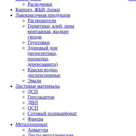
Расходники
Кирпич, ЖБИ, блоки
Лакокрасочная продукция
Растворители
Герметики, клей, пена
монтажная, жидкие
гвозди
Грунтовки
Здоровый дом
(антисептики,
пропитки,
деревозащита)
Краски водно-
дисперсионные
Эмали
Листовые материалы
ДСП
Гипсокартон
ДВП
ОСП
Сотовый поликарбонат
Фанера
Металлопрокат
Арматура
Листы металлические