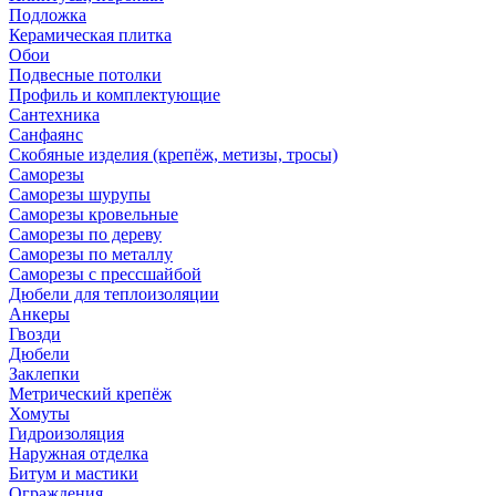
Подложка
Керамическая плитка
Обои
Подвесные потолки
Профиль и комплектующие
Сантехника
Санфаянс
Скобяные изделия (крепёж, метизы, тросы)
Саморезы
Саморезы шурупы
Саморезы кровельные
Саморезы по дереву
Саморезы по металлу
Саморезы с прессшайбой
Дюбели для теплоизоляции
Анкеры
Гвозди
Дюбели
Заклепки
Метрический крепёж
Хомуты
Гидроизоляция
Наружная отделка
Битум и мастики
Ограждения