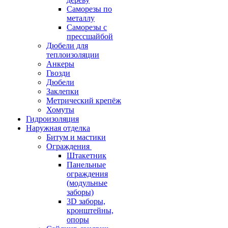
Саморезы по
металлу
Саморезы с
прессшайбой
Дюбели для
теплоизоляции
Анкеры
Гвозди
Дюбели
Заклепки
Метрический крепёж
Хомуты
Гидроизоляция
Наружная отделка
Битум и мастики
Ограждения
Штакетник
Панельные
ограждения
(модульные
заборы)
3D заборы,
кронштейны,
опоры