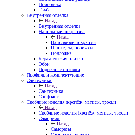
Проволока
Труба
Внутренняя отделка
Назад
Внутренняя отделка
Напольные покрытия
Назад
Напольные покрытия
Плинтусы, порожки
Подложка
Керамическая плитка
Обои
Подвесные потолки
Профиль и комплектующие
Сантехника
Назад
Сантехника
Санфаянс
Скобяные изделия (крепёж, метизы, тросы)
Назад
Скобяные изделия (крепёж, метизы, тросы)
Саморезы
Назад
Саморезы
Саморезы шурупы