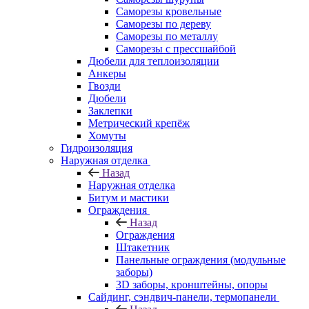
Саморезы кровельные
Саморезы по дереву
Саморезы по металлу
Саморезы с прессшайбой
Дюбели для теплоизоляции
Анкеры
Гвозди
Дюбели
Заклепки
Метрический крепёж
Хомуты
Гидроизоляция
Наружная отделка
Назад
Наружная отделка
Битум и мастики
Ограждения
Назад
Ограждения
Штакетник
Панельные ограждения (модульные
заборы)
3D заборы, кронштейны, опоры
Cайдинг, сэндвич-панели, термопанели