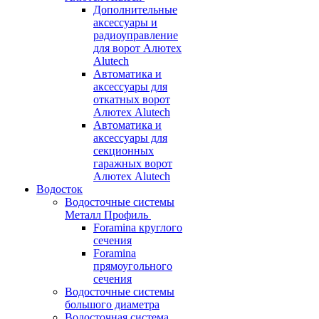
Дополнительные
аксессуары и
радиоуправление
для ворот Алютех
Alutech
Автоматика и
аксессуары для
откатных ворот
Алютех Alutech
Автоматика и
аксессуары для
секционных
гаражных ворот
Алютех Alutech
Водосток
Водосточные системы
Металл Профиль
Foramina круглого
сечения
Foramina
прямоугольного
сечения
Водосточные системы
большого диаметра
Водосточная система