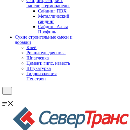
Cайдинг, сэндвич-
панели, термопанели
Сайдинг ПВХ
Металлический
сайдинг
Сайдинг Альта
Профиль
Сухие строительные смеси и
добавки
Клей
Ровнитель для пола
Шпатлевка
Цемент, гипс, известь
Штукатурка
Гидроизоляция
Пенетрон