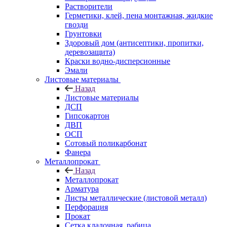
Растворители
Герметики, клей, пена монтажная, жидкие
гвозди
Грунтовки
Здоровый дом (антисептики, пропитки,
деревозащита)
Краски водно-дисперсионные
Эмали
Листовые материалы
Назад
Листовые материалы
ДСП
Гипсокартон
ДВП
ОСП
Сотовый поликарбонат
Фанера
Металлопрокат
Назад
Металлопрокат
Арматура
Листы металлические (листовой металл)
Перфорация
Прокат
Сетка кладочная, рабица