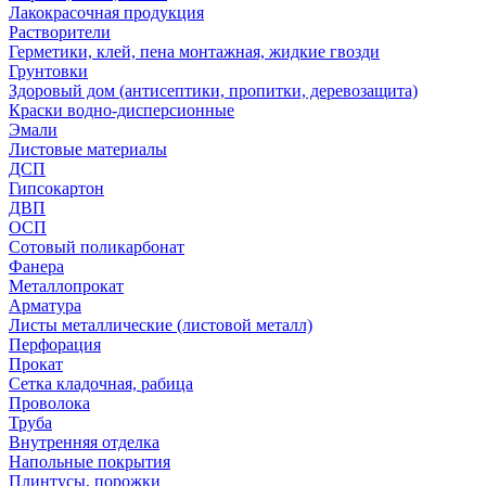
Лакокрасочная продукция
Растворители
Герметики, клей, пена монтажная, жидкие гвозди
Грунтовки
Здоровый дом (антисептики, пропитки, деревозащита)
Краски водно-дисперсионные
Эмали
Листовые материалы
ДСП
Гипсокартон
ДВП
ОСП
Сотовый поликарбонат
Фанера
Металлопрокат
Арматура
Листы металлические (листовой металл)
Перфорация
Прокат
Сетка кладочная, рабица
Проволока
Труба
Внутренняя отделка
Напольные покрытия
Плинтусы, порожки