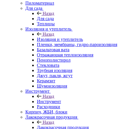
Пиломатериал
Для сада
Назад
Для сада
Теплицы
Изоляция и утеплитель
Назад
Изоляция и утеплитель
Пленки, мембраны, гидро-пароизоляция
Базальтовая вата
Отражающая теплоизоляция
Пенополистирол
Стекловата
Трубная изоляция
Джут, пакля, жгут
Керамзит
Шумоизоляция
Инструмент
Назад
Инструмент
Расходники
Кирпич, ЖБИ, блоки
Лакокрасочная продукция
Назад
Лакокрасочная продукция