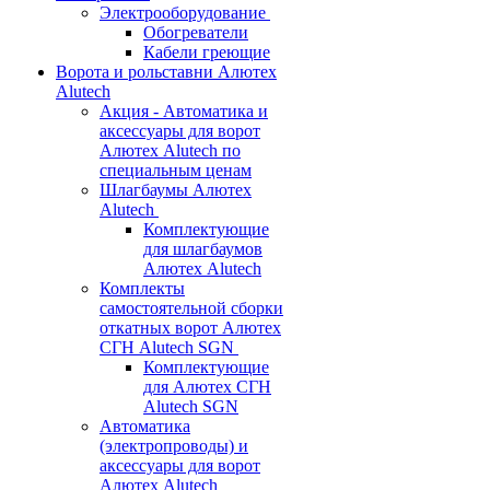
Электрооборудование
Обогреватели
Кабели греющие
Ворота и рольставни Алютех
Alutech
Акция - Автоматика и
аксессуары для ворот
Алютех Alutech по
специальным ценам
Шлагбаумы Алютех
Alutech
Комплектующие
для шлагбаумов
Алютех Alutech
Комплекты
самостоятельной сборки
откатных ворот Алютех
СГН Alutech SGN
Комплектующие
для Алютех СГН
Alutech SGN
Автоматика
(электропроводы) и
аксессуары для ворот
Алютех Alutech