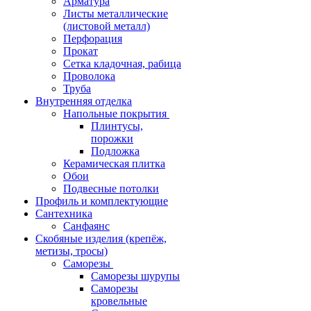
Арматура
Листы металлические
(листовой металл)
Перфорация
Прокат
Сетка кладочная, рабица
Проволока
Труба
Внутренняя отделка
Напольные покрытия
Плинтусы,
порожки
Подложка
Керамическая плитка
Обои
Подвесные потолки
Профиль и комплектующие
Сантехника
Санфаянс
Скобяные изделия (крепёж,
метизы, тросы)
Саморезы
Саморезы шурупы
Саморезы
кровельные