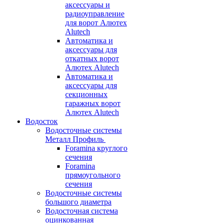
аксессуары и
радиоуправление
для ворот Алютех
Alutech
Автоматика и
аксессуары для
откатных ворот
Алютех Alutech
Автоматика и
аксессуары для
секционных
гаражных ворот
Алютех Alutech
Водосток
Водосточные системы
Металл Профиль
Foramina круглого
сечения
Foramina
прямоугольного
сечения
Водосточные системы
большого диаметра
Водосточная система
оцинкованная