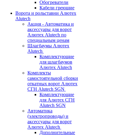
Обогреватели
Кабели греющие
Ворота и рольставни Алютех
Alutech
Акция - Автоматика и
аксессуары для ворот
Алютех Alutech по
специальным ценам
Шлагбаумы Алютех
Alutech
Комплектующие
для шлагбаумов
Алютех Alutech
Комплекты
самостоятельной сборки
откатных ворот Алютех
СГН Alutech SGN
Комплектующие
для Алютех СГН
Alutech SGN
Автоматика
(электропроводы) и
аксессуары для ворот
Алютех Alutech
Дополнительные