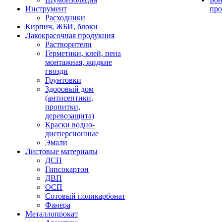
Инструмент
про
Расходники
Кирпич, ЖБИ, блоки
Лакокрасочная продукция
Растворители
Герметики, клей, пена
монтажная, жидкие
гвозди
Грунтовки
Здоровый дом
(антисептики,
пропитки,
деревозащита)
Краски водно-
дисперсионные
Эмали
Листовые материалы
ДСП
Гипсокартон
ДВП
ОСП
Сотовый поликарбонат
Фанера
Металлопрокат