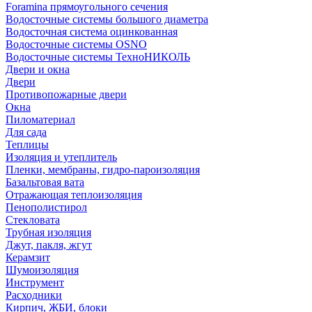
Foramina прямоугольного сечения
Водосточные системы большого диаметра
Водосточная система оцинкованная
Водосточные системы OSNO
Водосточные системы ТехноНИКОЛЬ
Двери и окна
Двери
Противопожарные двери
Окна
Пиломатериал
Для сада
Теплицы
Изоляция и утеплитель
Пленки, мембраны, гидро-пароизоляция
Базальтовая вата
Отражающая теплоизоляция
Пенополистирол
Стекловата
Трубная изоляция
Джут, пакля, жгут
Керамзит
Шумоизоляция
Инструмент
Расходники
Кирпич, ЖБИ, блоки