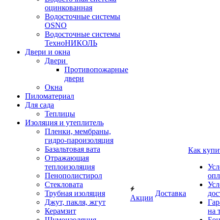
оцинкованная
Водосточные системы
OSNO
Водосточные системы
ТехноНИКОЛЬ
Двери и окна
Двери
Противопожарные
двери
Окна
Пиломатериал
Для сада
Теплицы
Изоляция и утеплитель
Пленки, мембраны,
гидро-пароизоляция
Базальтовая вата
Как купи
Отражающая
теплоизоляция
Усл
Пенополистирол
опл
Стекловата
Усл
Трубная изоляция
Доставка
дос
Акции
Джут, пакля, жгут
Гар
Керамзит
на 
Шумоизоляция
Бон