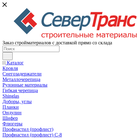
Заказ стройматериалов с доставкой прямо со склада
Каталог
Кровля
Снегозадержатели
Металлочерепица
Рулонные материалы
Гибкая черепица
Shinglas
Доборы, углы
Планки
Ондулин
Шифер
Флюгеры
Профнастил (профлист)
Профнастил (профлист) С-8