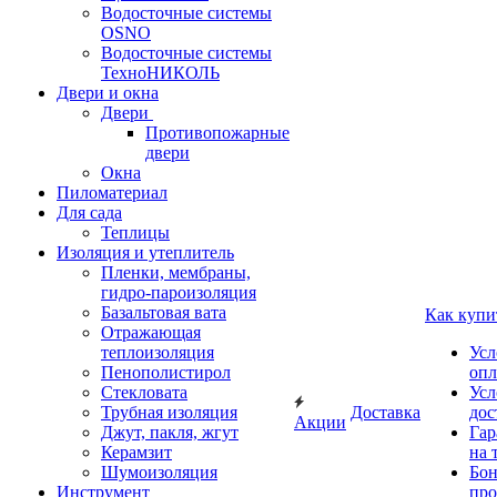
Водосточные системы
OSNO
Водосточные системы
ТехноНИКОЛЬ
Двери и окна
Двери
Противопожарные
двери
Окна
Пиломатериал
Для сада
Теплицы
Изоляция и утеплитель
Пленки, мембраны,
гидро-пароизоляция
Базальтовая вата
Как купи
Отражающая
теплоизоляция
Усл
Пенополистирол
опл
Стекловата
Усл
Трубная изоляция
Доставка
дос
Акции
Джут, пакля, жгут
Гар
Керамзит
на 
Шумоизоляция
Бон
Инструмент
про