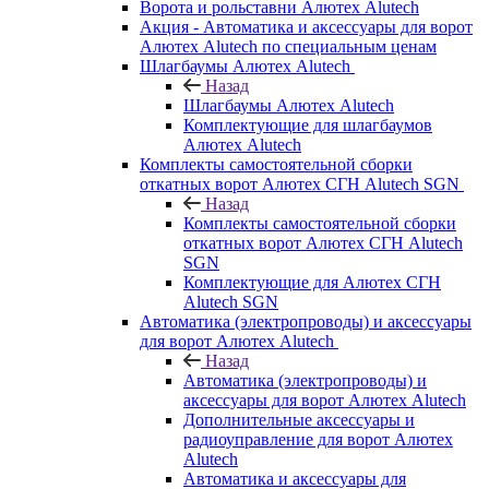
Ворота и рольставни Алютех Alutech
Акция - Автоматика и аксессуары для ворот
Алютех Alutech по специальным ценам
Шлагбаумы Алютех Alutech
Назад
Шлагбаумы Алютех Alutech
Комплектующие для шлагбаумов
Алютех Alutech
Комплекты самостоятельной сборки
откатных ворот Алютех СГН Alutech SGN
Назад
Комплекты самостоятельной сборки
откатных ворот Алютех СГН Alutech
SGN
Комплектующие для Алютех СГН
Alutech SGN
Автоматика (электропроводы) и аксессуары
для ворот Алютех Alutech
Назад
Автоматика (электропроводы) и
аксессуары для ворот Алютех Alutech
Дополнительные аксессуары и
радиоуправление для ворот Алютех
Alutech
Автоматика и аксессуары для