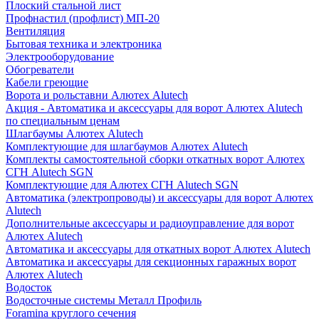
Плоский стальной лист
Профнастил (профлист) МП-20
Вентиляция
Бытовая техника и электроника
Электрооборудование
Обогреватели
Кабели греющие
Ворота и рольставни Алютех Alutech
Акция - Автоматика и аксессуары для ворот Алютех Alutech
по специальным ценам
Шлагбаумы Алютех Alutech
Комплектующие для шлагбаумов Алютех Alutech
Комплекты самостоятельной сборки откатных ворот Алютех
СГН Alutech SGN
Комплектующие для Алютех СГН Alutech SGN
Автоматика (электропроводы) и аксессуары для ворот Алютех
Alutech
Дополнительные аксессуары и радиоуправление для ворот
Алютех Alutech
Автоматика и аксессуары для откатных ворот Алютех Alutech
Автоматика и аксессуары для секционных гаражных ворот
Алютех Alutech
Водосток
Водосточные системы Металл Профиль
Foramina круглого сечения