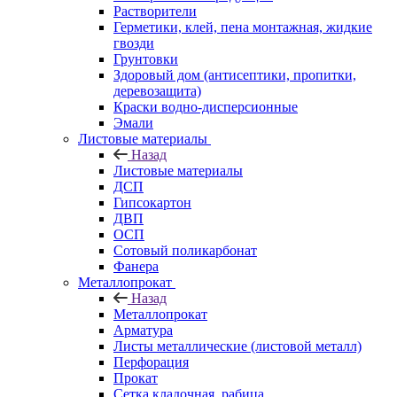
Растворители
Герметики, клей, пена монтажная, жидкие
гвозди
Грунтовки
Здоровый дом (антисептики, пропитки,
деревозащита)
Краски водно-дисперсионные
Эмали
Листовые материалы
Назад
Листовые материалы
ДСП
Гипсокартон
ДВП
ОСП
Сотовый поликарбонат
Фанера
Металлопрокат
Назад
Металлопрокат
Арматура
Листы металлические (листовой металл)
Перфорация
Прокат
Сетка кладочная, рабица