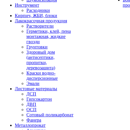
Инструмент
про
Расходники
Кирпич, ЖБИ, блоки
Лакокрасочная продукция
Растворители
Герметики, клей, пена
монтажная, жидкие
гвозди
Грунтовки
Здоровый дом
(антисептики,
пропитки,
деревозащита)
Краски водно-
дисперсионные
Эмали
Листовые материалы
ДСП
Гипсокартон
ДВП
ОСП
Сотовый поликарбонат
Фанера
Металлопрокат