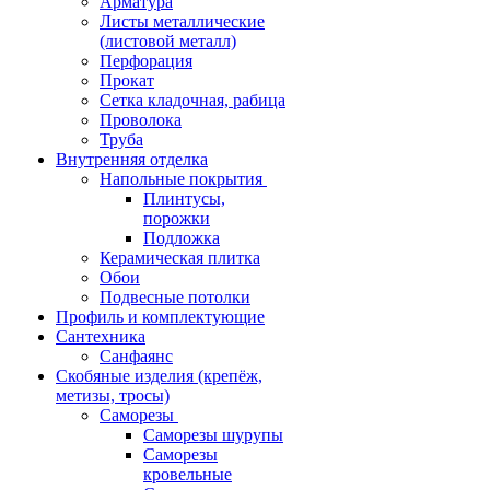
Арматура
Листы металлические
(листовой металл)
Перфорация
Прокат
Сетка кладочная, рабица
Проволока
Труба
Внутренняя отделка
Напольные покрытия
Плинтусы,
порожки
Подложка
Керамическая плитка
Обои
Подвесные потолки
Профиль и комплектующие
Сантехника
Санфаянс
Скобяные изделия (крепёж,
метизы, тросы)
Саморезы
Саморезы шурупы
Саморезы
кровельные