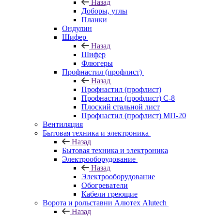
Назад
Доборы, углы
Планки
Ондулин
Шифер
Назад
Шифер
Флюгеры
Профнастил (профлист)
Назад
Профнастил (профлист)
Профнастил (профлист) С-8
Плоский стальной лист
Профнастил (профлист) МП-20
Вентиляция
Бытовая техника и электроника
Назад
Бытовая техника и электроника
Электрооборудование
Назад
Электрооборудование
Обогреватели
Кабели греющие
Ворота и рольставни Алютех Alutech
Назад