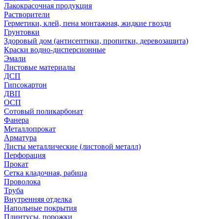
Лакокрасочная продукция
Растворители
Герметики, клей, пена монтажная, жидкие гвозди
Грунтовки
Здоровый дом (антисептики, пропитки, деревозащита)
Краски водно-дисперсионные
Эмали
Листовые материалы
ДСП
Гипсокартон
ДВП
ОСП
Сотовый поликарбонат
Фанера
Металлопрокат
Арматура
Листы металлические (листовой металл)
Перфорация
Прокат
Сетка кладочная, рабица
Проволока
Труба
Внутренняя отделка
Напольные покрытия
Плинтусы, порожки