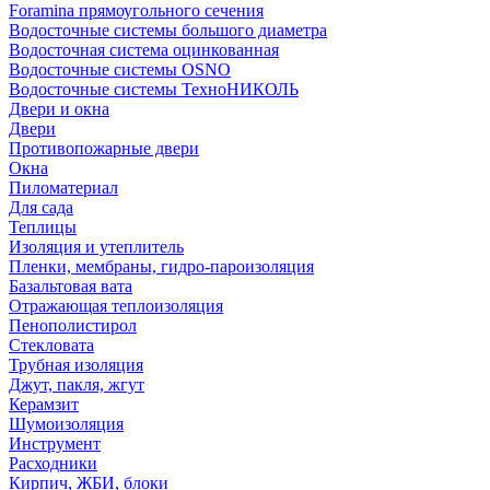
Foramina прямоугольного сечения
Водосточные системы большого диаметра
Водосточная система оцинкованная
Водосточные системы OSNO
Водосточные системы ТехноНИКОЛЬ
Двери и окна
Двери
Противопожарные двери
Окна
Пиломатериал
Для сада
Теплицы
Изоляция и утеплитель
Пленки, мембраны, гидро-пароизоляция
Базальтовая вата
Отражающая теплоизоляция
Пенополистирол
Стекловата
Трубная изоляция
Джут, пакля, жгут
Керамзит
Шумоизоляция
Инструмент
Расходники
Кирпич, ЖБИ, блоки