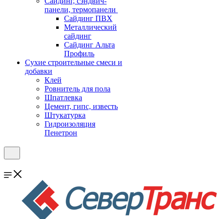
Cайдинг, сэндвич-
панели, термопанели
Сайдинг ПВХ
Металлический
сайдинг
Сайдинг Альта
Профиль
Сухие строительные смеси и
добавки
Клей
Ровнитель для пола
Шпатлевка
Цемент, гипс, известь
Штукатурка
Гидроизоляция
Пенетрон