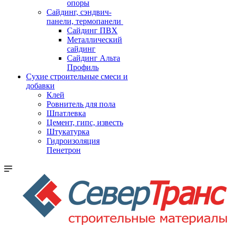
опоры
Cайдинг, сэндвич-
панели, термопанели
Сайдинг ПВХ
Металлический
сайдинг
Сайдинг Альта
Профиль
Сухие строительные смеси и
добавки
Клей
Ровнитель для пола
Шпатлевка
Цемент, гипс, известь
Штукатурка
Гидроизоляция
Пенетрон