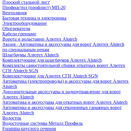
Плоский стальной лист
Профнастил (профлист) МП-20
Вентиляция
Бытовая техника и электроника
Электрооборудование
Обогреватели
Кабели греющие
Ворота и рольставни Алютех Alutech
Акция - Автоматика и аксессуары для ворот Алютех Alutech
по специальным ценам
Шлагбаумы Алютех Alutech
Комплектующие для шлагбаумов Алютех Alutech
Комплекты самостоятельной сборки откатных ворот Алютех
СГН Alutech SGN
Комплектующие для Алютех СГН Alutech SGN
Автоматика (электропроводы) и аксессуары для ворот Алютех
Alutech
Дополнительные аксессуары и радиоуправление для ворот
Алютех Alutech
Автоматика и аксессуары для откатных ворот Алютех Alutech
Автоматика и аксессуары для секционных гаражных ворот
Алютех Alutech
Водосток
Водосточные системы Металл Профиль
Foramina круглого сечения