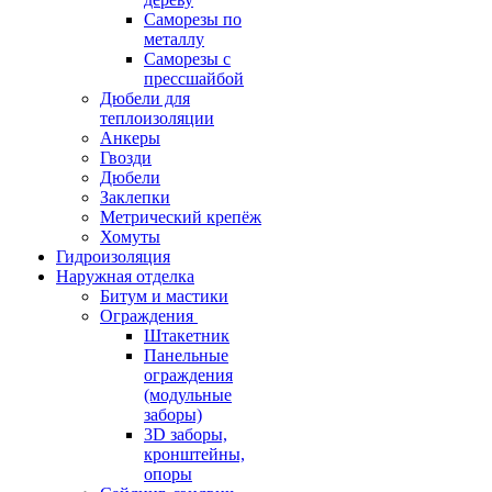
Саморезы по
металлу
Саморезы с
прессшайбой
Дюбели для
теплоизоляции
Анкеры
Гвозди
Дюбели
Заклепки
Метрический крепёж
Хомуты
Гидроизоляция
Наружная отделка
Битум и мастики
Ограждения
Штакетник
Панельные
ограждения
(модульные
заборы)
3D заборы,
кронштейны,
опоры