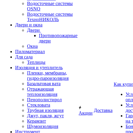
Водосточные системы
OSNO
Водосточные системы
ТехноНИКОЛЬ
Двери и окна
Двери
Противопожарные
двери
Окна
Пиломатериал
Для сада
Теплицы
Изоляция и утеплитель
Пленки, мембраны,
гидро-пароизоляция
Базальтовая вата
Как купи
Отражающая
теплоизоляция
Усл
Пенополистирол
опл
Стекловата
Усл
Трубная изоляция
Доставка
дос
Акции
Джут, пакля, жгут
Гар
Керамзит
на 
Шумоизоляция
Бон
Инструмент
про