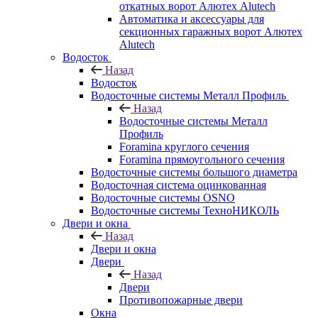
откатных ворот Алютех Alutech
Автоматика и аксессуары для
секционных гаражных ворот Алютех
Alutech
Водосток
Назад
Водосток
Водосточные системы Металл Профиль
Назад
Водосточные системы Металл
Профиль
Foramina круглого сечения
Foramina прямоугольного сечения
Водосточные системы большого диаметра
Водосточная система оцинкованная
Водосточные системы OSNO
Водосточные системы ТехноНИКОЛЬ
Двери и окна
Назад
Двери и окна
Двери
Назад
Двери
Противопожарные двери
Окна