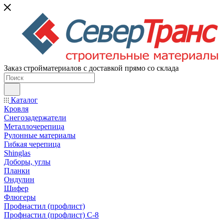
Заказ стройматериалов с доставкой прямо со склада
Каталог
Кровля
Снегозадержатели
Металлочерепица
Рулонные материалы
Гибкая черепица
Shinglas
Доборы, углы
Планки
Ондулин
Шифер
Флюгеры
Профнастил (профлист)
Профнастил (профлист) С-8