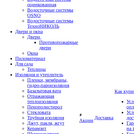
оцинкованная
Водосточные системы
OSNO
Водосточные системы
ТехноНИКОЛЬ
Двери и окна
Двери
Противопожарные
двери
Окна
Пиломатериал
Для сада
Теплицы
Изоляция и утеплитель
Пленки, мембраны,
гидро-пароизоляция
Базальтовая вата
Как купи
Отражающая
теплоизоляция
Усл
Пенополистирол
опл
Стекловата
Усл
Трубная изоляция
Доставка
дос
Акции
Джут, пакля, жгут
Гар
Керамзит
на 
Шумоизоляция
Бон