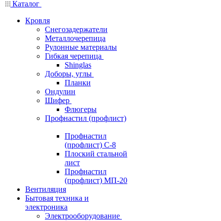
Каталог
Кровля
Снегозадержатели
Металлочерепица
Рулонные материалы
Гибкая черепица
Shinglas
Доборы, углы
Планки
Ондулин
Шифер
Флюгеры
Профнастил (профлист)
Профнастил
(профлист) С-8
Плоский стальной
лист
Профнастил
(профлист) МП-20
Вентиляция
Бытовая техника и
электроника
Электрооборудование