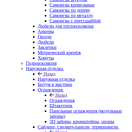
Саморезы кровельные
Саморезы по дереву
Саморезы по металлу
Саморезы с прессшайбой
Дюбели для теплоизоляции
Анкеры
Гвозди
Дюбели
Заклепки
Метрический крепёж
Хомуты
Гидроизоляция
Наружная отделка
Назад
Наружная отделка
Битум и мастики
Ограждения
Назад
Ограждения
Штакетник
Панельные ограждения (модульные
заборы)
3D заборы, кронштейны, опоры
Cайдинг, сэндвич-панели, термопанели