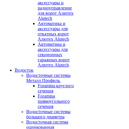
аксессуары и
радиоуправление
для ворот Алютех
Alutech
Автоматика и
аксессуары для
откатных ворот
Алютех Alutech
Автоматика и
аксессуары для
секционных
гаражных ворот
Алютех Alutech
Водосток
Водосточные системы
Металл Профиль
Foramina круглого
сечения
Foramina
прямоугольного
сечения
Водосточные системы
большого диаметра
Водосточная система
оцинкованная