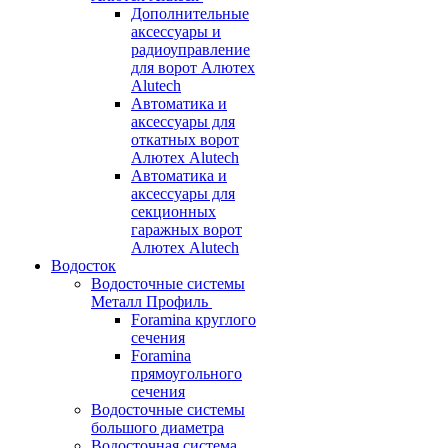
Дополнительные
аксессуары и
радиоуправление
для ворот Алютех
Alutech
Автоматика и
аксессуары для
откатных ворот
Алютех Alutech
Автоматика и
аксессуары для
секционных
гаражных ворот
Алютех Alutech
Водосток
Водосточные системы
Металл Профиль
Foramina круглого
сечения
Foramina
прямоугольного
сечения
Водосточные системы
большого диаметра
Водосточная система