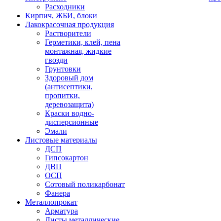
Расходники
Кирпич, ЖБИ, блоки
Лакокрасочная продукция
Растворители
Герметики, клей, пена
монтажная, жидкие
гвозди
Грунтовки
Здоровый дом
(антисептики,
пропитки,
деревозащита)
Краски водно-
дисперсионные
Эмали
Листовые материалы
ДСП
Гипсокартон
ДВП
ОСП
Сотовый поликарбонат
Фанера
Металлопрокат
Арматура
Листы металлические