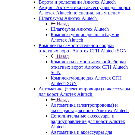
Ворота и рольставни Алютех Alutech
Акция - Автоматика и аксессуары для ворот
Алютех Alutech по специальным ценам
Шлагбаумы Алютех Alutech
Назад
Шлагбаумы Алютех Alutech
Комплектующие для шлагбаумов
Алютех Alutech
Комплекты самостоятельной сборки
откатных ворот Алютех СГН Alutech SGN
Назад
Комплекты самостоятельной сборки
откатных ворот Алютех СГН Alutech
SGN
Комплектующие для Алютех СГН
Alutech SGN
Автоматика (электропроводы) и аксессуары
для ворот Алютех Alutech
Назад
Автоматика (электропроводы) и
аксессуары для ворот Алютех Alutech
Дополнительные аксессуары и
радиоуправление для ворот Алютех
Alutech
Автоматика и аксессуары для