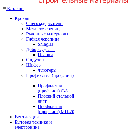
Каталог
Кровля
Снегозадержатели
Металлочерепица
Рулонные материалы
Гибкая черепица
Shinglas
Доборы, углы
Планки
Ондулин
Шифер
Флюгеры
Профнастил (профлист)
Профнастил
(профлист) С-8
Плоский стальной
лист
Профнастил
(профлист) МП-20
Вентиляция
Бытовая техника и
электроника