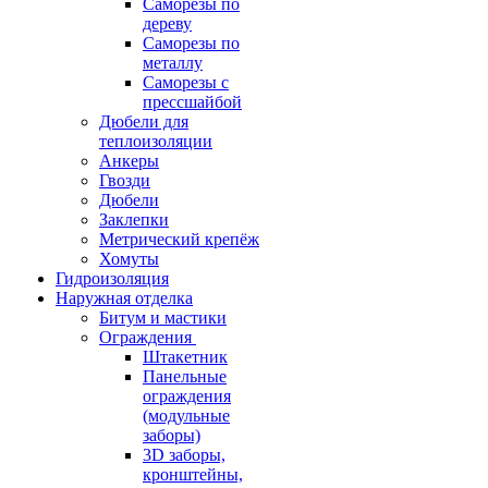
Саморезы по
дереву
Саморезы по
металлу
Саморезы с
прессшайбой
Дюбели для
теплоизоляции
Анкеры
Гвозди
Дюбели
Заклепки
Метрический крепёж
Хомуты
Гидроизоляция
Наружная отделка
Битум и мастики
Ограждения
Штакетник
Панельные
ограждения
(модульные
заборы)
3D заборы,
кронштейны,