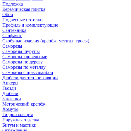
Подложка
Керамическая плитка
Обои
Подвесные потолки
Профиль и комплектующие
Сантехника
Санфаянс
Скобяные изделия (крепёж, метизы, тросы)
Саморезы
Саморезы шурупы
Саморезы кровельные
Саморезы по дереву
Саморезы по металлу
Саморезы с прессшайбой
Дюбели для теплоизоляции
Анкеры
Гвозди
Дюбели
Заклепки
Метрический крепёж
Хомуты
Гидроизоляция
Наружная отделка
Битум и мастики
Ограждения