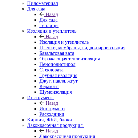
Пиломатериал
Для сада
Назад
Для сада
Теплицы
Изоляция и утеплитель
Назад
Изоляция и утеплитель
Пленки, мембраны, гидро-пароизоляция
Базальтовая вата
Отражающая теплоизоляция
Пенополистирол
Стекловата
Трубная изоляция
Джут, пакля, жгут
Керамзит
Шумоизоляция
Инструмент
Назад
Инструмент
Расходники
Кирпич, ЖБИ, блоки
Лакокрасочная продукция
Назад
Лакокрасочная продукция