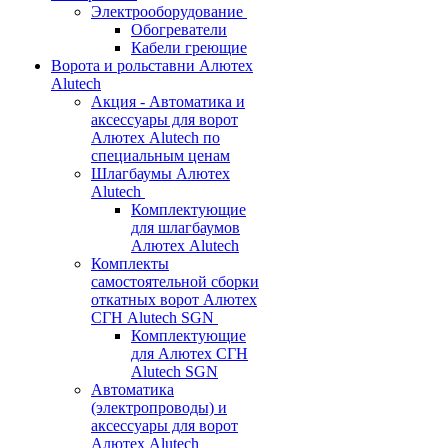
Электрооборудование
Обогреватели
Кабели греющие
Ворота и рольставни Алютех
Alutech
Акция - Автоматика и
аксессуары для ворот
Алютех Alutech по
специальным ценам
Шлагбаумы Алютех
Alutech
Комплектующие
для шлагбаумов
Алютех Alutech
Комплекты
самостоятельной сборки
откатных ворот Алютех
СГН Alutech SGN
Комплектующие
для Алютех СГН
Alutech SGN
Автоматика
(электропроводы) и
аксессуары для ворот
Алютех Alutech