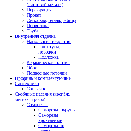
(листовой металл)
Перфорация
Прокат
Сетка кладочная, рабица
Проволока
Труба
Внутренняя отделка
Напольные покрытия
Плинтусы,
порожки
Подложка
Керамическая плитка
Обои
Подвесные потолки
Профиль и комплектующие
Сантехника
Санфаянс
Скобяные изделия (крепёж,
метизы, тросы)
Саморезы
Саморезы шурупы
Саморезы
кровельные
Саморезы по
дереву