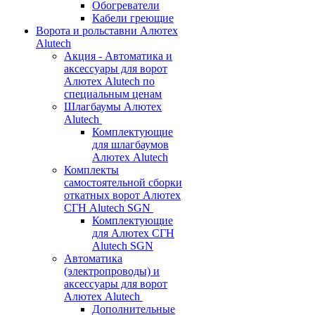
Обогреватели
Кабели греющие
Ворота и рольставни Алютех
Alutech
Акция - Автоматика и
аксессуары для ворот
Алютех Alutech по
специальным ценам
Шлагбаумы Алютех
Alutech
Комплектующие
для шлагбаумов
Алютех Alutech
Комплекты
самостоятельной сборки
откатных ворот Алютех
СГН Alutech SGN
Комплектующие
для Алютех СГН
Alutech SGN
Автоматика
(электропроводы) и
аксессуары для ворот
Алютех Alutech
Дополнительные