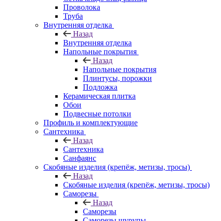
Проволока
Труба
Внутренняя отделка
Назад
Внутренняя отделка
Напольные покрытия
Назад
Напольные покрытия
Плинтусы, порожки
Подложка
Керамическая плитка
Обои
Подвесные потолки
Профиль и комплектующие
Сантехника
Назад
Сантехника
Санфаянс
Скобяные изделия (крепёж, метизы, тросы)
Назад
Скобяные изделия (крепёж, метизы, тросы)
Саморезы
Назад
Саморезы
Саморезы шурупы