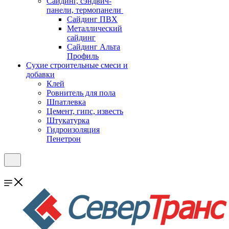
Cайдинг, сэндвич-
панели, термопанели
Сайдинг ПВХ
Металлический
сайдинг
Сайдинг Альта
Профиль
Сухие строительные смеси и
добавки
Клей
Ровнитель для пола
Шпатлевка
Цемент, гипс, известь
Штукатурка
Гидроизоляция
Пенетрон