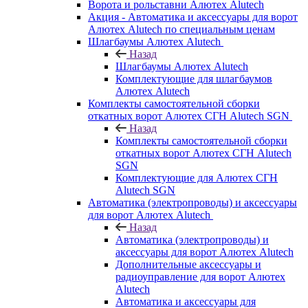
Ворота и рольставни Алютех Alutech
Акция - Автоматика и аксессуары для ворот
Алютех Alutech по специальным ценам
Шлагбаумы Алютех Alutech
Назад
Шлагбаумы Алютех Alutech
Комплектующие для шлагбаумов
Алютех Alutech
Комплекты самостоятельной сборки
откатных ворот Алютех СГН Alutech SGN
Назад
Комплекты самостоятельной сборки
откатных ворот Алютех СГН Alutech
SGN
Комплектующие для Алютех СГН
Alutech SGN
Автоматика (электропроводы) и аксессуары
для ворот Алютех Alutech
Назад
Автоматика (электропроводы) и
аксессуары для ворот Алютех Alutech
Дополнительные аксессуары и
радиоуправление для ворот Алютех
Alutech
Автоматика и аксессуары для