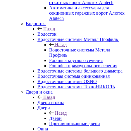
откатных ворот Алютех Alutech
Автоматика и аксессуары для
секционных гаражных ворот Алютех
Alutech
Водосток
Назад
Водосток
Водосточные системы Металл Профиль
Назад
Водосточные системы Металл
Профиль
Foramina круглого сечения
Foramina прямоугольного сечения
Водосточные системы большого диаметра
Водосточная система оцинкованная
Водосточные системы OSNO
Водосточные системы ТехноНИКОЛЬ
Двери и окна
Назад
Двери и окна
Двери
Назад
Двери
Противопожарные двери
Окна