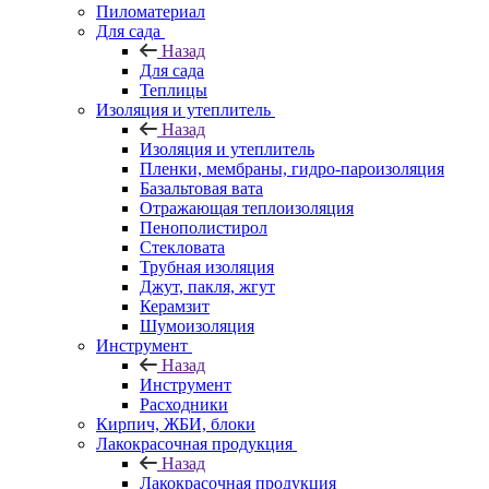
Пиломатериал
Для сада
Назад
Для сада
Теплицы
Изоляция и утеплитель
Назад
Изоляция и утеплитель
Пленки, мембраны, гидро-пароизоляция
Базальтовая вата
Отражающая теплоизоляция
Пенополистирол
Стекловата
Трубная изоляция
Джут, пакля, жгут
Керамзит
Шумоизоляция
Инструмент
Назад
Инструмент
Расходники
Кирпич, ЖБИ, блоки
Лакокрасочная продукция
Назад
Лакокрасочная продукция