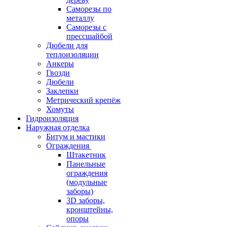
Саморезы по
металлу
Саморезы с
прессшайбой
Дюбели для
теплоизоляции
Анкеры
Гвозди
Дюбели
Заклепки
Метрический крепёж
Хомуты
Гидроизоляция
Наружная отделка
Битум и мастики
Ограждения
Штакетник
Панельные
ограждения
(модульные
заборы)
3D заборы,
кронштейны,
опоры