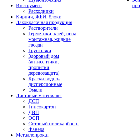
Инструмент
про
Расходники
Кирпич, ЖБИ, блоки
Лакокрасочная продукция
Растворители
Герметики, клей, пена
монтажная, жидкие
гвозди
Грунтовки
Здоровый дом
(антисептики,
пропитки,
деревозащита)
Краски водно-
дисперсионные
Эмали
Листовые материалы
ДСП
Гипсокартон
ДВП
ОСП
Сотовый поликарбонат
Фанера
Металлопрокат