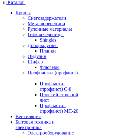
Каталог
Кровля
Снегозадержатели
Металлочерепица
Рулонные материалы
Гибкая черепица
Shinglas
Доборы, углы
Планки
Ондулин
Шифер
Флюгеры
Профнастил (профлист)
Профнастил
(профлист) С-8
Плоский стальной
лист
Профнастил
(профлист) МП-20
Вентиляция
Бытовая техника и
электроника
Электрооборудование