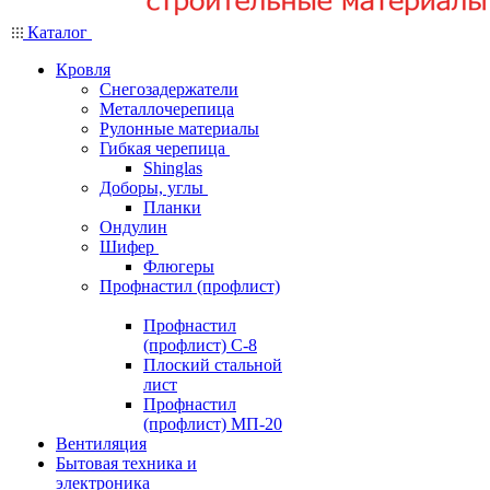
Каталог
Кровля
Снегозадержатели
Металлочерепица
Рулонные материалы
Гибкая черепица
Shinglas
Доборы, углы
Планки
Ондулин
Шифер
Флюгеры
Профнастил (профлист)
Профнастил
(профлист) С-8
Плоский стальной
лист
Профнастил
(профлист) МП-20
Вентиляция
Бытовая техника и
электроника