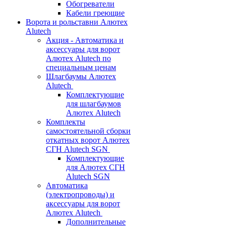
Обогреватели
Кабели греющие
Ворота и рольставни Алютех
Alutech
Акция - Автоматика и
аксессуары для ворот
Алютех Alutech по
специальным ценам
Шлагбаумы Алютех
Alutech
Комплектующие
для шлагбаумов
Алютех Alutech
Комплекты
самостоятельной сборки
откатных ворот Алютех
СГН Alutech SGN
Комплектующие
для Алютех СГН
Alutech SGN
Автоматика
(электропроводы) и
аксессуары для ворот
Алютех Alutech
Дополнительные