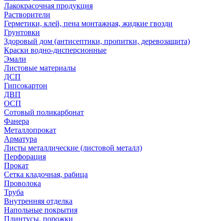
Лакокрасочная продукция
Растворители
Герметики, клей, пена монтажная, жидкие гвозди
Грунтовки
Здоровый дом (антисептики, пропитки, деревозащита)
Краски водно-дисперсионные
Эмали
Листовые материалы
ДСП
Гипсокартон
ДВП
ОСП
Сотовый поликарбонат
Фанера
Металлопрокат
Арматура
Листы металлические (листовой металл)
Перфорация
Прокат
Сетка кладочная, рабица
Проволока
Труба
Внутренняя отделка
Напольные покрытия
Плинтусы, порожки