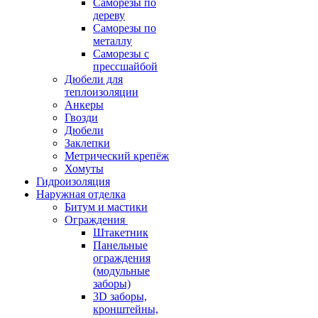
Саморезы по
дереву
Саморезы по
металлу
Саморезы с
прессшайбой
Дюбели для
теплоизоляции
Анкеры
Гвозди
Дюбели
Заклепки
Метрический крепёж
Хомуты
Гидроизоляция
Наружная отделка
Битум и мастики
Ограждения
Штакетник
Панельные
ограждения
(модульные
заборы)
3D заборы,
кронштейны,