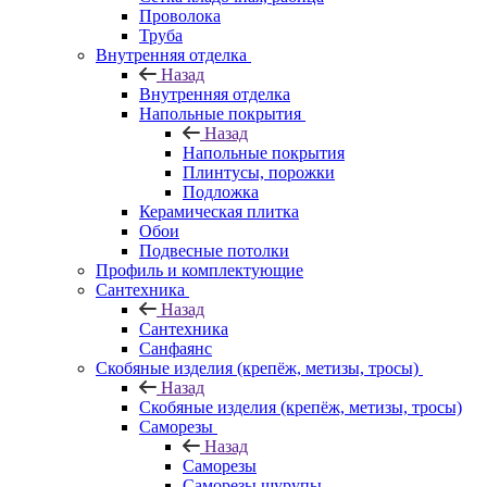
Проволока
Труба
Внутренняя отделка
Назад
Внутренняя отделка
Напольные покрытия
Назад
Напольные покрытия
Плинтусы, порожки
Подложка
Керамическая плитка
Обои
Подвесные потолки
Профиль и комплектующие
Сантехника
Назад
Сантехника
Санфаянс
Скобяные изделия (крепёж, метизы, тросы)
Назад
Скобяные изделия (крепёж, метизы, тросы)
Саморезы
Назад
Саморезы
Саморезы шурупы