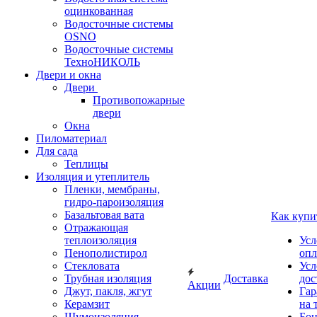
оцинкованная
Водосточные системы
OSNO
Водосточные системы
ТехноНИКОЛЬ
Двери и окна
Двери
Противопожарные
двери
Окна
Пиломатериал
Для сада
Теплицы
Изоляция и утеплитель
Пленки, мембраны,
гидро-пароизоляция
Базальтовая вата
Как купи
Отражающая
теплоизоляция
Усл
Пенополистирол
опл
Стекловата
Усл
Трубная изоляция
Доставка
дос
Акции
Джут, пакля, жгут
Гар
Керамзит
на 
Шумоизоляция
Бон