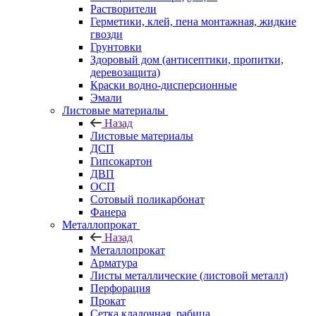
Растворители
Герметики, клей, пена монтажная, жидкие
гвозди
Грунтовки
Здоровый дом (антисептики, пропитки,
деревозащита)
Краски водно-дисперсионные
Эмали
Листовые материалы
Назад
Листовые материалы
ДСП
Гипсокартон
ДВП
ОСП
Сотовый поликарбонат
Фанера
Металлопрокат
Назад
Металлопрокат
Арматура
Листы металлические (листовой металл)
Перфорация
Прокат
Сетка кладочная, рабица