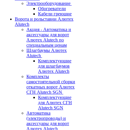
Электрооборудование
Обогреватели
Кабели греющие
Ворота и рольставни Алютех
Alutech
Акция - Автоматика и
аксессуары для ворот
Алютех Alutech по
специальным ценам
Шлагбаумы Алютех
Alutech
Комплектующие
для шлагбаумов
Алютех Alutech
Комплекты
самостоятельной сборки
откатных ворот Алютех
СГН Alutech SGN
Комплектующие
для Алютех СГН
Alutech SGN
Автоматика
(электропроводы) и
аксессуары для ворот
Алютех Alutech