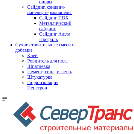
опоры
Cайдинг, сэндвич-
панели, термопанели
Сайдинг ПВХ
Металлический
сайдинг
Сайдинг Альта
Профиль
Сухие строительные смеси и
добавки
Клей
Ровнитель для пола
Шпатлевка
Цемент, гипс, известь
Штукатурка
Гидроизоляция
Пенетрон