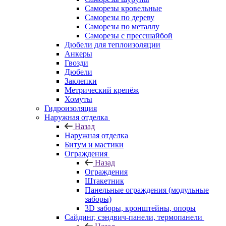
Саморезы кровельные
Саморезы по дереву
Саморезы по металлу
Саморезы с прессшайбой
Дюбели для теплоизоляции
Анкеры
Гвозди
Дюбели
Заклепки
Метрический крепёж
Хомуты
Гидроизоляция
Наружная отделка
Назад
Наружная отделка
Битум и мастики
Ограждения
Назад
Ограждения
Штакетник
Панельные ограждения (модульные
заборы)
3D заборы, кронштейны, опоры
Cайдинг, сэндвич-панели, термопанели