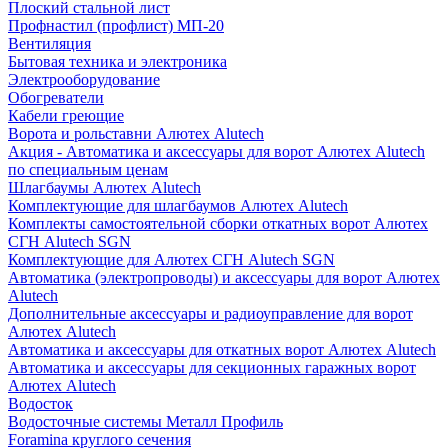
Плоский стальной лист
Профнастил (профлист) МП-20
Вентиляция
Бытовая техника и электроника
Электрооборудование
Обогреватели
Кабели греющие
Ворота и рольставни Алютех Alutech
Акция - Автоматика и аксессуары для ворот Алютех Alutech
по специальным ценам
Шлагбаумы Алютех Alutech
Комплектующие для шлагбаумов Алютех Alutech
Комплекты самостоятельной сборки откатных ворот Алютех
СГН Alutech SGN
Комплектующие для Алютех СГН Alutech SGN
Автоматика (электропроводы) и аксессуары для ворот Алютех
Alutech
Дополнительные аксессуары и радиоуправление для ворот
Алютех Alutech
Автоматика и аксессуары для откатных ворот Алютех Alutech
Автоматика и аксессуары для секционных гаражных ворот
Алютех Alutech
Водосток
Водосточные системы Металл Профиль
Foramina круглого сечения