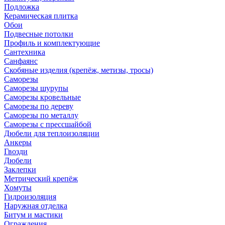
Подложка
Керамическая плитка
Обои
Подвесные потолки
Профиль и комплектующие
Сантехника
Санфаянс
Скобяные изделия (крепёж, метизы, тросы)
Саморезы
Саморезы шурупы
Саморезы кровельные
Саморезы по дереву
Саморезы по металлу
Саморезы с прессшайбой
Дюбели для теплоизоляции
Анкеры
Гвозди
Дюбели
Заклепки
Метрический крепёж
Хомуты
Гидроизоляция
Наружная отделка
Битум и мастики
Ограждения