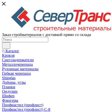
Заказ стройматериалов с доставкой прямо со склада
Каталог
Кровля
Снегозадержатели
Металлочерепица
Рулонные материалы
Гибкая черепица
Shinglas
Доборы, углы
Планки
Ондулин
Шифер
Флюгеры
Профнастил (профлист)
Профнастил (профлист) С-8