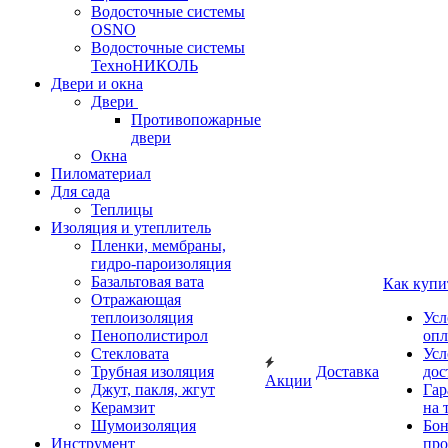
Водосточные системы
OSNO
Водосточные системы
ТехноНИКОЛЬ
Двери и окна
Двери
Противопожарные
двери
Окна
Пиломатериал
Для сада
Теплицы
Изоляция и утеплитель
Пленки, мембраны,
гидро-пароизоляция
Базальтовая вата
Как купи
Отражающая
теплоизоляция
Усл
Пенополистирол
опл
Стекловата
Усл
Трубная изоляция
Доставка
дос
Акции
Джут, пакля, жгут
Гар
Керамзит
на 
Шумоизоляция
Бон
Инструмент
про