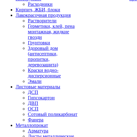
Расходники
Кирпич, ЖБИ, блоки
Лакокрасочная продукция
Растворители
Герметики, клей, пена
монтажная, жидкие
гвозди
Грунтовки
Здоровый дом
(антисептики,
пропитки,
деревозащита)
Краски водно-
дисперсионные
Эмали
Листовые материалы
ДСП
Гипсокартон
ДВП
ОСП
Сотовый поликарбонат
Фанера
Металлопрокат
Арматура
Листы металлические