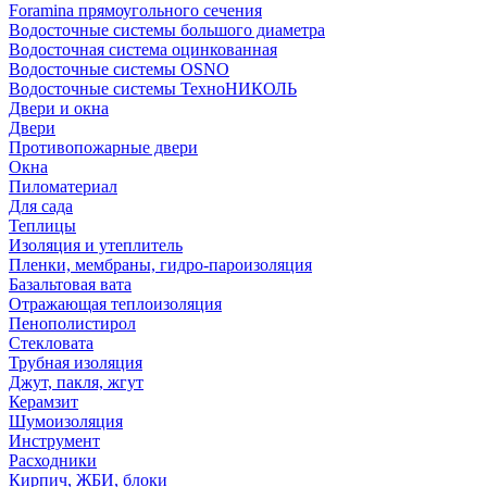
Foramina прямоугольного сечения
Водосточные системы большого диаметра
Водосточная система оцинкованная
Водосточные системы OSNO
Водосточные системы ТехноНИКОЛЬ
Двери и окна
Двери
Противопожарные двери
Окна
Пиломатериал
Для сада
Теплицы
Изоляция и утеплитель
Пленки, мембраны, гидро-пароизоляция
Базальтовая вата
Отражающая теплоизоляция
Пенополистирол
Стекловата
Трубная изоляция
Джут, пакля, жгут
Керамзит
Шумоизоляция
Инструмент
Расходники
Кирпич, ЖБИ, блоки