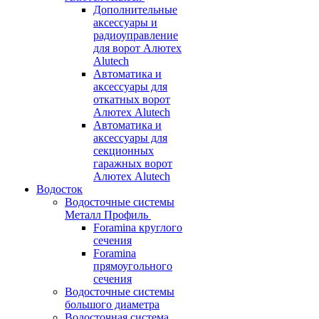
Дополнительные
аксессуары и
радиоуправление
для ворот Алютех
Alutech
Автоматика и
аксессуары для
откатных ворот
Алютех Alutech
Автоматика и
аксессуары для
секционных
гаражных ворот
Алютех Alutech
Водосток
Водосточные системы
Металл Профиль
Foramina круглого
сечения
Foramina
прямоугольного
сечения
Водосточные системы
большого диаметра
Водосточная система