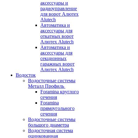
аксессуары и
радиоуправление
для ворот Алютех
Alutech
Автоматика и
аксессуары для
откатных ворот
Алютех Alutech
Автоматика и
аксессуары для
секционных
гаражных ворот
Алютех Alutech
Водосток
Водосточные системы
Металл Профиль
Foramina круглого
сечения
Foramina
прямоугольного
сечения
Водосточные системы
большого диаметра
Водосточная система
оцинкованная