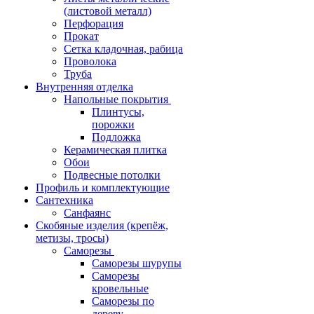
(листовой металл)
Перфорация
Прокат
Сетка кладочная, рабица
Проволока
Труба
Внутренняя отделка
Напольные покрытия
Плинтусы,
порожки
Подложка
Керамическая плитка
Обои
Подвесные потолки
Профиль и комплектующие
Сантехника
Санфаянс
Скобяные изделия (крепёж,
метизы, тросы)
Саморезы
Саморезы шурупы
Саморезы
кровельные
Саморезы по
дереву