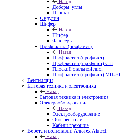
Назад
Доборы, углы
Планки
Ондулин
Шифер
Назад
Шифер
Флюгеры
Профнастил (профлист)
Назад
Профнастил (профлист)
Профнастил (профлист) С-8
Плоский стальной лист
Профнастил (профлист) МП-20
Вентиляция
Бытовая техника и электроника
Назад
Бытовая техника и электроника
Электрооборудование
Назад
Электрооборудование
Обогреватели
Кабели греющие
Ворота и рольставни Алютех Alutech
Назад