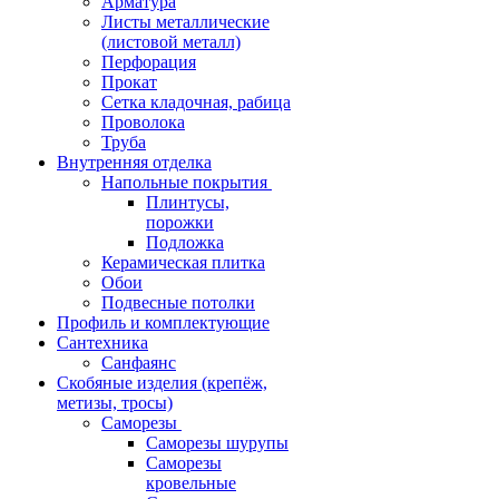
Арматура
Листы металлические
(листовой металл)
Перфорация
Прокат
Сетка кладочная, рабица
Проволока
Труба
Внутренняя отделка
Напольные покрытия
Плинтусы,
порожки
Подложка
Керамическая плитка
Обои
Подвесные потолки
Профиль и комплектующие
Сантехника
Санфаянс
Скобяные изделия (крепёж,
метизы, тросы)
Саморезы
Саморезы шурупы
Саморезы
кровельные