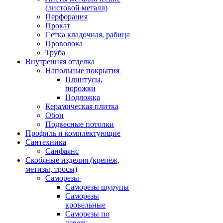
(листовой металл)
Перфорация
Прокат
Сетка кладочная, рабица
Проволока
Труба
Внутренняя отделка
Напольные покрытия
Плинтусы,
порожки
Подложка
Керамическая плитка
Обои
Подвесные потолки
Профиль и комплектующие
Сантехника
Санфаянс
Скобяные изделия (крепёж,
метизы, тросы)
Саморезы
Саморезы шурупы
Саморезы
кровельные
Саморезы по
дереву