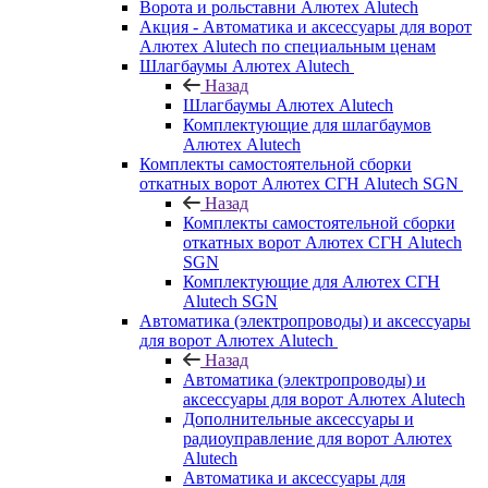
Ворота и рольставни Алютех Alutech
Акция - Автоматика и аксессуары для ворот
Алютех Alutech по специальным ценам
Шлагбаумы Алютех Alutech
Назад
Шлагбаумы Алютех Alutech
Комплектующие для шлагбаумов
Алютех Alutech
Комплекты самостоятельной сборки
откатных ворот Алютех СГН Alutech SGN
Назад
Комплекты самостоятельной сборки
откатных ворот Алютех СГН Alutech
SGN
Комплектующие для Алютех СГН
Alutech SGN
Автоматика (электропроводы) и аксессуары
для ворот Алютех Alutech
Назад
Автоматика (электропроводы) и
аксессуары для ворот Алютех Alutech
Дополнительные аксессуары и
радиоуправление для ворот Алютех
Alutech
Автоматика и аксессуары для