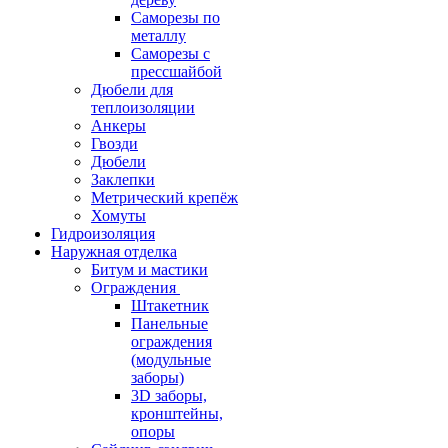
Саморезы по
металлу
Саморезы с
прессшайбой
Дюбели для
теплоизоляции
Анкеры
Гвозди
Дюбели
Заклепки
Метрический крепёж
Хомуты
Гидроизоляция
Наружная отделка
Битум и мастики
Ограждения
Штакетник
Панельные
ограждения
(модульные
заборы)
3D заборы,
кронштейны,
опоры