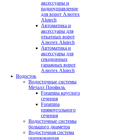
аксессуары и
радиоуправление
для ворот Алютех
Alutech
Автоматика и
аксессуары для
откатных ворот
Алютех Alutech
Автоматика и
аксессуары для
секционных
гаражных ворот
Алютех Alutech
Водосток
Водосточные системы
Металл Профиль
Foramina круглого
сечения
Foramina
прямоугольного
сечения
Водосточные системы
большого диаметра
Водосточная система
оцинкованная