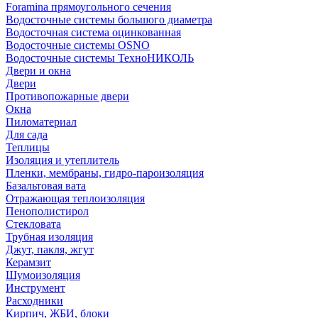
Foramina прямоугольного сечения
Водосточные системы большого диаметра
Водосточная система оцинкованная
Водосточные системы OSNO
Водосточные системы ТехноНИКОЛЬ
Двери и окна
Двери
Противопожарные двери
Окна
Пиломатериал
Для сада
Теплицы
Изоляция и утеплитель
Пленки, мембраны, гидро-пароизоляция
Базальтовая вата
Отражающая теплоизоляция
Пенополистирол
Стекловата
Трубная изоляция
Джут, пакля, жгут
Керамзит
Шумоизоляция
Инструмент
Расходники
Кирпич, ЖБИ, блоки