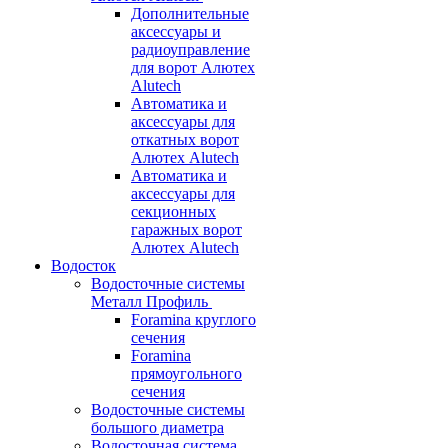
Дополнительные
аксессуары и
радиоуправление
для ворот Алютех
Alutech
Автоматика и
аксессуары для
откатных ворот
Алютех Alutech
Автоматика и
аксессуары для
секционных
гаражных ворот
Алютех Alutech
Водосток
Водосточные системы
Металл Профиль
Foramina круглого
сечения
Foramina
прямоугольного
сечения
Водосточные системы
большого диаметра
Водосточная система