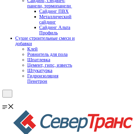
Cайдинг, сэндвич-
панели, термопанели
Сайдинг ПВХ
Металлический
сайдинг
Сайдинг Альта
Профиль
Сухие строительные смеси и
добавки
Клей
Ровнитель для пола
Шпатлевка
Цемент, гипс, известь
Штукатурка
Гидроизоляция
Пенетрон