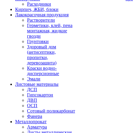
Расходники
Кирпич, ЖБИ, блоки
Лакокрасочная продукция
Растворители
Герметики, клей, пена
монтажная, жидкие
гвозди
Грунтовки
Здоровый дом
(антисептики,
пропитки,
деревозащита)
Краски водно-
дисперсионные
Эмали
Листовые материалы
ДСП
Гипсокартон
ДВП
ОСП
Сотовый поликарбонат
Фанера
Металлопрокат
Арматура
Листы металлические