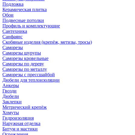
Подложка
Керамическая плитка
Обои
Подвесные потолки
Профиль и комплектующие
Сантехника
Санфаянс
Скобяные изделия (крепёж, метизы, тросы)
Саморезы
Саморезы шурупы
Саморезы кровельные
Саморезы по дереву
Саморезы по металлу
Саморезы с прессшайбой
Дюбели для теплоизоляции
Анкеры
Гвозди
Дюбели
Заклепки
Метрический крепёж
Хомуты
Гидроизоляция
Наружная отделка
Битум и мастики
Ограждения