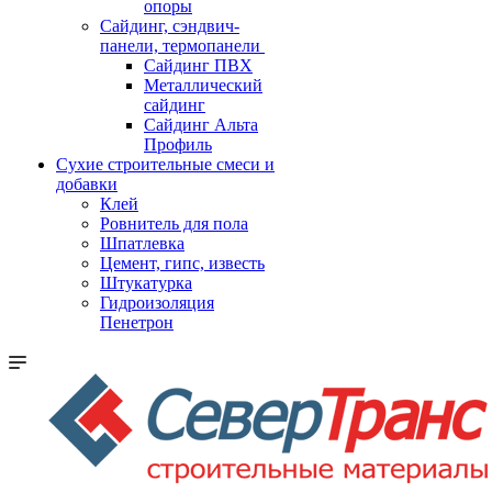
опоры
Cайдинг, сэндвич-
панели, термопанели
Сайдинг ПВХ
Металлический
сайдинг
Сайдинг Альта
Профиль
Сухие строительные смеси и
добавки
Клей
Ровнитель для пола
Шпатлевка
Цемент, гипс, известь
Штукатурка
Гидроизоляция
Пенетрон