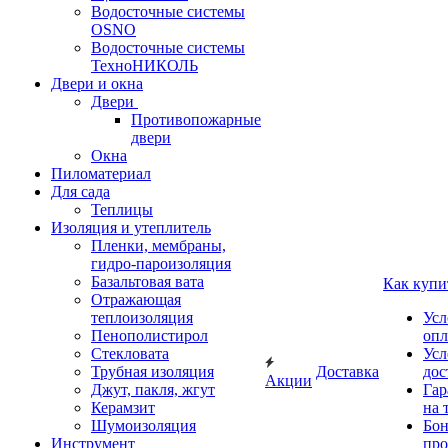
Водосточные системы
OSNO
Водосточные системы
ТехноНИКОЛЬ
Двери и окна
Двери
Противопожарные
двери
Окна
Пиломатериал
Для сада
Теплицы
Изоляция и утеплитель
Пленки, мембраны,
гидро-пароизоляция
Базальтовая вата
Как купи
Отражающая
теплоизоляция
Усл
Пенополистирол
опл
Стекловата
Усл
Трубная изоляция
Доставка
дос
Акции
Джут, пакля, жгут
Гар
Керамзит
на 
Шумоизоляция
Бон
Инструмент
про