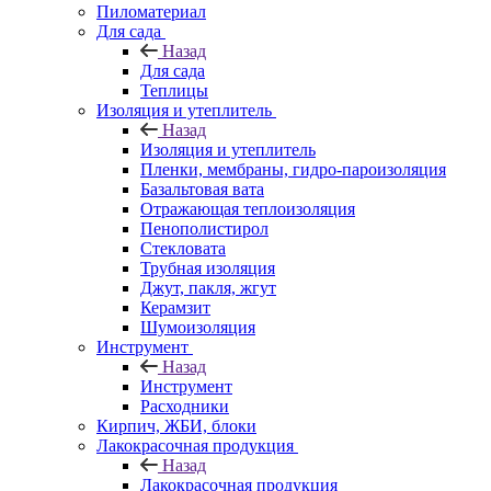
Пиломатериал
Для сада
Назад
Для сада
Теплицы
Изоляция и утеплитель
Назад
Изоляция и утеплитель
Пленки, мембраны, гидро-пароизоляция
Базальтовая вата
Отражающая теплоизоляция
Пенополистирол
Стекловата
Трубная изоляция
Джут, пакля, жгут
Керамзит
Шумоизоляция
Инструмент
Назад
Инструмент
Расходники
Кирпич, ЖБИ, блоки
Лакокрасочная продукция
Назад
Лакокрасочная продукция