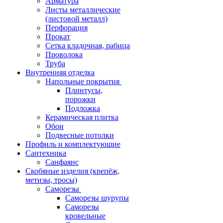
Арматура
Листы металлические
(листовой металл)
Перфорация
Прокат
Сетка кладочная, рабица
Проволока
Труба
Внутренняя отделка
Напольные покрытия
Плинтусы,
порожки
Подложка
Керамическая плитка
Обои
Подвесные потолки
Профиль и комплектующие
Сантехника
Санфаянс
Скобяные изделия (крепёж,
метизы, тросы)
Саморезы
Саморезы шурупы
Саморезы
кровельные