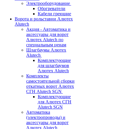
Электрооборудование
Обогреватели
Кабели греющие
Ворота и рольставни Алютех
Alutech
Акция - Автоматика и
аксессуары для ворот
Алютех Alutech по
специальным ценам
Шлагбаумы Алютех
Alutech
Комплектующие
для шлагбаумов
Алютех Alutech
Комплекты
самостоятельной сборки
откатных ворот Алютех
СГН Alutech SGN
Комплектующие
для Алютех СГН
Alutech SGN
Автоматика
(электропроводы) и
аксессуары для ворот
Алютех Alutech