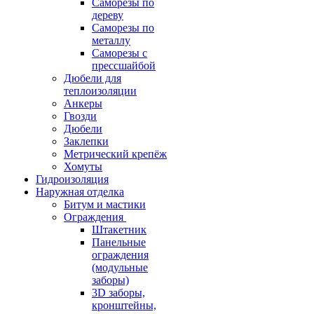
Саморезы по
дереву
Саморезы по
металлу
Саморезы с
прессшайбой
Дюбели для
теплоизоляции
Анкеры
Гвозди
Дюбели
Заклепки
Метрический крепёж
Хомуты
Гидроизоляция
Наружная отделка
Битум и мастики
Ограждения
Штакетник
Панельные
ограждения
(модульные
заборы)
3D заборы,
кронштейны,