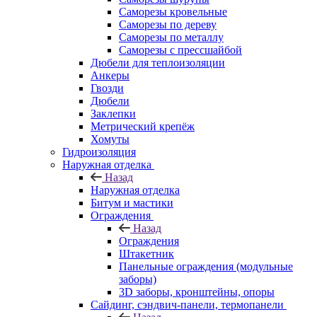
Саморезы кровельные
Саморезы по дереву
Саморезы по металлу
Саморезы с прессшайбой
Дюбели для теплоизоляции
Анкеры
Гвозди
Дюбели
Заклепки
Метрический крепёж
Хомуты
Гидроизоляция
Наружная отделка
Назад
Наружная отделка
Битум и мастики
Ограждения
Назад
Ограждения
Штакетник
Панельные ограждения (модульные
заборы)
3D заборы, кронштейны, опоры
Cайдинг, сэндвич-панели, термопанели