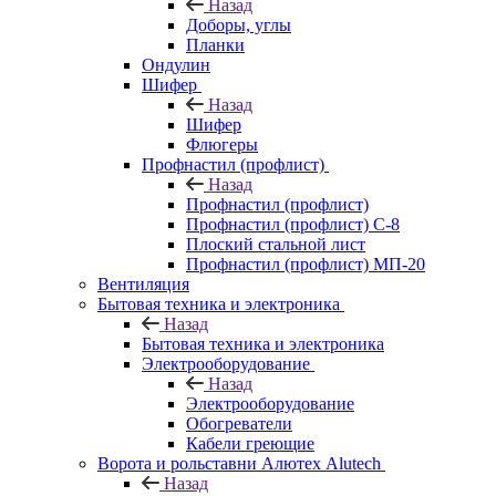
Назад
Доборы, углы
Планки
Ондулин
Шифер
Назад
Шифер
Флюгеры
Профнастил (профлист)
Назад
Профнастил (профлист)
Профнастил (профлист) С-8
Плоский стальной лист
Профнастил (профлист) МП-20
Вентиляция
Бытовая техника и электроника
Назад
Бытовая техника и электроника
Электрооборудование
Назад
Электрооборудование
Обогреватели
Кабели греющие
Ворота и рольставни Алютех Alutech
Назад