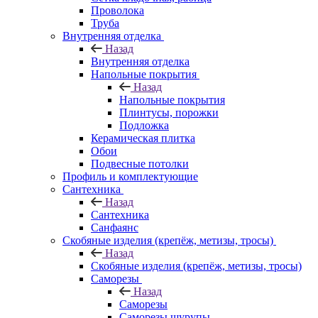
Проволока
Труба
Внутренняя отделка
Назад
Внутренняя отделка
Напольные покрытия
Назад
Напольные покрытия
Плинтусы, порожки
Подложка
Керамическая плитка
Обои
Подвесные потолки
Профиль и комплектующие
Сантехника
Назад
Сантехника
Санфаянс
Скобяные изделия (крепёж, метизы, тросы)
Назад
Скобяные изделия (крепёж, метизы, тросы)
Саморезы
Назад
Саморезы
Саморезы шурупы