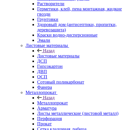
Растворители
Герметики, клей, пена монтажная, жидкие
гвозди
Грунтовки
Здоровый дом (антисептики, пропитки,
деревозащита)
Краски водно-дисперсионные
Эмали
Листовые материалы
Назад
Листовые материалы
ДСП
Гипсокартон
ДВП
ОСП
Сотовый поликарбонат
Фанера
Металлопрокат
Назад
Металлопрокат
Арматура
Листы металлические (листовой металл)
Перфорация
Прокат
Сетка кладочная, рабица