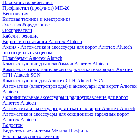
Плоский стальной лист
Профнастил (профлист) МП-20
Вентиляция
Бытовая техника и электроника
Электрооборудование
Обогреватели
Кабели греющие
Ворота и рольставни Алютех Alutech
Акция - Автоматика и аксессуары для ворот Алютех Alutech
по специальным ценам
Шлагбаумы Алютех Alutech
Комплектующие для шлагбаумов Алютех Alutech
Комплекты самостоятельной сборки откатных ворот Алютех
СГН Alutech SGN
Комплектующие для Алютех СГН Alutech SGN
Автоматика (электропроводы) и аксессуары для ворот Алютех
Alutech
Дополнительные аксессуары и радиоуправление для ворот
Алютех Alutech
Автоматика и аксессуары для откатных ворот Алютех Alutech
Автоматика и аксессуары для секционных гаражных ворот
Алютех Alutech
Водосток
Водосточные системы Металл Профиль
Foramina круглого сечения