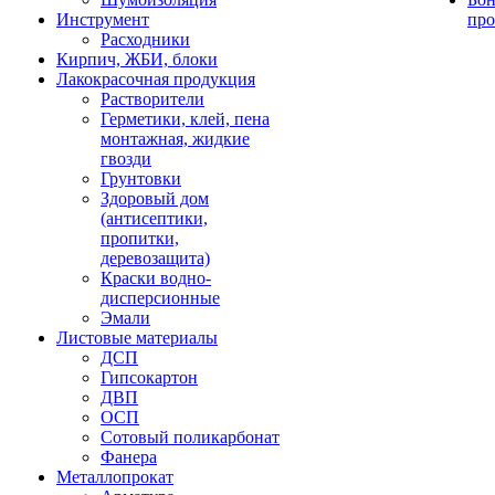
Инструмент
про
Расходники
Кирпич, ЖБИ, блоки
Лакокрасочная продукция
Растворители
Герметики, клей, пена
монтажная, жидкие
гвозди
Грунтовки
Здоровый дом
(антисептики,
пропитки,
деревозащита)
Краски водно-
дисперсионные
Эмали
Листовые материалы
ДСП
Гипсокартон
ДВП
ОСП
Сотовый поликарбонат
Фанера
Металлопрокат