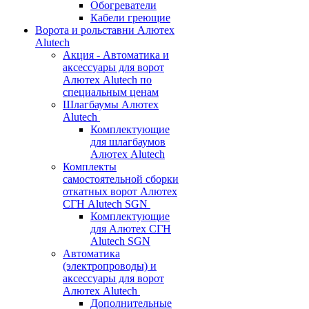
Обогреватели
Кабели греющие
Ворота и рольставни Алютех
Alutech
Акция - Автоматика и
аксессуары для ворот
Алютех Alutech по
специальным ценам
Шлагбаумы Алютех
Alutech
Комплектующие
для шлагбаумов
Алютех Alutech
Комплекты
самостоятельной сборки
откатных ворот Алютех
СГН Alutech SGN
Комплектующие
для Алютех СГН
Alutech SGN
Автоматика
(электропроводы) и
аксессуары для ворот
Алютех Alutech
Дополнительные