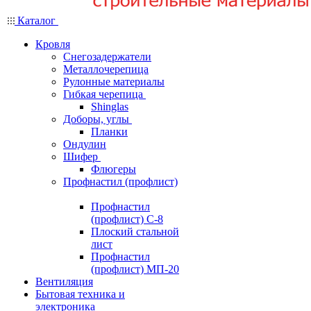
Каталог
Кровля
Снегозадержатели
Металлочерепица
Рулонные материалы
Гибкая черепица
Shinglas
Доборы, углы
Планки
Ондулин
Шифер
Флюгеры
Профнастил (профлист)
Профнастил
(профлист) С-8
Плоский стальной
лист
Профнастил
(профлист) МП-20
Вентиляция
Бытовая техника и
электроника