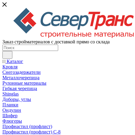
Заказ стройматериалов с доставкой прямо со склада
Каталог
Кровля
Снегозадержатели
Металлочерепица
Рулонные материалы
Гибкая черепица
Shinglas
Доборы, углы
Планки
Ондулин
Шифер
Флюгеры
Профнастил (профлист)
Профнастил (профлист) С-8