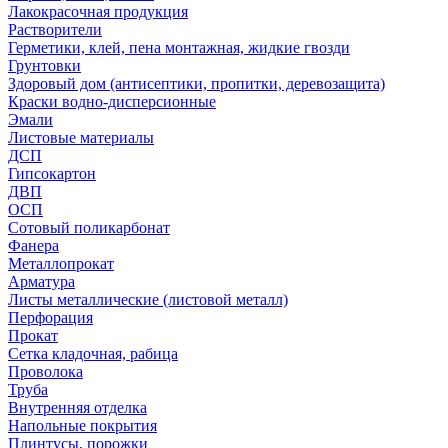
Лакокрасочная продукция
Растворители
Герметики, клей, пена монтажная, жидкие гвозди
Грунтовки
Здоровый дом (антисептики, пропитки, деревозащита)
Краски водно-дисперсионные
Эмали
Листовые материалы
ДСП
Гипсокартон
ДВП
ОСП
Сотовый поликарбонат
Фанера
Металлопрокат
Арматура
Листы металлические (листовой металл)
Перфорация
Прокат
Сетка кладочная, рабица
Проволока
Труба
Внутренняя отделка
Напольные покрытия
Плинтусы, порожки