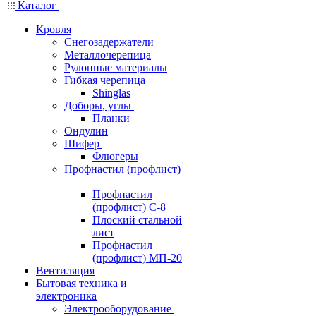
Каталог
Кровля
Снегозадержатели
Металлочерепица
Рулонные материалы
Гибкая черепица
Shinglas
Доборы, углы
Планки
Ондулин
Шифер
Флюгеры
Профнастил (профлист)
Профнастил
(профлист) С-8
Плоский стальной
лист
Профнастил
(профлист) МП-20
Вентиляция
Бытовая техника и
электроника
Электрооборудование