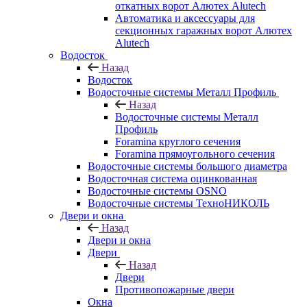
откатных ворот Алютех Alutech
Автоматика и аксессуары для
секционных гаражных ворот Алютех
Alutech
Водосток
Назад
Водосток
Водосточные системы Металл Профиль
Назад
Водосточные системы Металл
Профиль
Foramina круглого сечения
Foramina прямоугольного сечения
Водосточные системы большого диаметра
Водосточная система оцинкованная
Водосточные системы OSNO
Водосточные системы ТехноНИКОЛЬ
Двери и окна
Назад
Двери и окна
Двери
Назад
Двери
Противопожарные двери
Окна