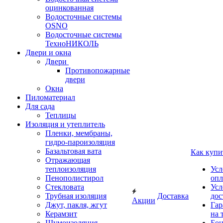
оцинкованная
Водосточные системы
OSNO
Водосточные системы
ТехноНИКОЛЬ
Двери и окна
Двери
Противопожарные
двери
Окна
Пиломатериал
Для сада
Теплицы
Изоляция и утеплитель
Пленки, мембраны,
гидро-пароизоляция
Базальтовая вата
Как купи
Отражающая
теплоизоляция
Усл
Пенополистирол
опл
Стекловата
Усл
Трубная изоляция
Доставка
дос
Акции
Джут, пакля, жгут
Гар
Керамзит
на 
Шумоизоляция
Бон