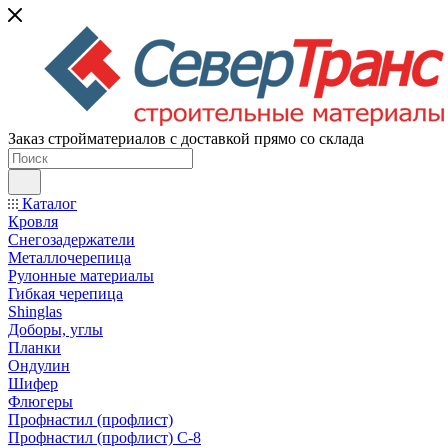
Заказ стройматериалов с доставкой прямо со склада
Каталог
Кровля
Снегозадержатели
Металлочерепица
Рулонные материалы
Гибкая черепица
Shinglas
Доборы, углы
Планки
Ондулин
Шифер
Флюгеры
Профнастил (профлист)
Профнастил (профлист) С-8