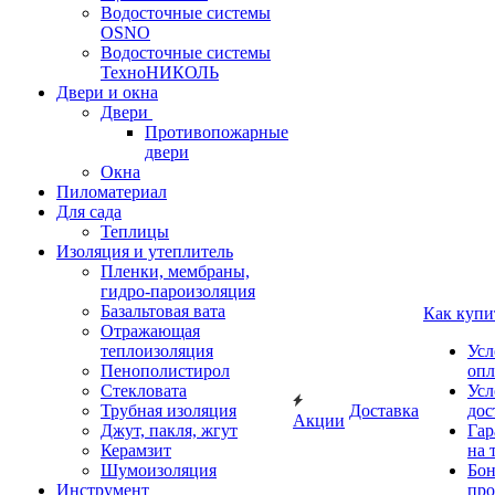
Водосточные системы
OSNO
Водосточные системы
ТехноНИКОЛЬ
Двери и окна
Двери
Противопожарные
двери
Окна
Пиломатериал
Для сада
Теплицы
Изоляция и утеплитель
Пленки, мембраны,
гидро-пароизоляция
Базальтовая вата
Как купи
Отражающая
теплоизоляция
Усл
Пенополистирол
опл
Стекловата
Усл
Трубная изоляция
Доставка
дос
Акции
Джут, пакля, жгут
Гар
Керамзит
на 
Шумоизоляция
Бон
Инструмент
про