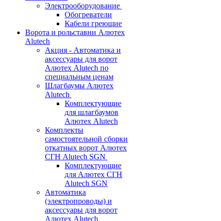
Электрооборудование
Обогреватели
Кабели греющие
Ворота и рольставни Алютех
Alutech
Акция - Автоматика и
аксессуары для ворот
Алютех Alutech по
специальным ценам
Шлагбаумы Алютех
Alutech
Комплектующие
для шлагбаумов
Алютех Alutech
Комплекты
самостоятельной сборки
откатных ворот Алютех
СГН Alutech SGN
Комплектующие
для Алютех СГН
Alutech SGN
Автоматика
(электропроводы) и
аксессуары для ворот
Алютех Alutech