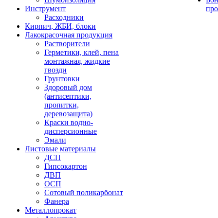
Инструмент
про
Расходники
Кирпич, ЖБИ, блоки
Лакокрасочная продукция
Растворители
Герметики, клей, пена
монтажная, жидкие
гвозди
Грунтовки
Здоровый дом
(антисептики,
пропитки,
деревозащита)
Краски водно-
дисперсионные
Эмали
Листовые материалы
ДСП
Гипсокартон
ДВП
ОСП
Сотовый поликарбонат
Фанера
Металлопрокат