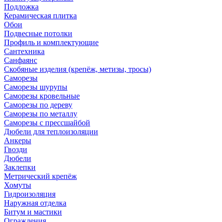
Подложка
Керамическая плитка
Обои
Подвесные потолки
Профиль и комплектующие
Сантехника
Санфаянс
Скобяные изделия (крепёж, метизы, тросы)
Саморезы
Саморезы шурупы
Саморезы кровельные
Саморезы по дереву
Саморезы по металлу
Саморезы с прессшайбой
Дюбели для теплоизоляции
Анкеры
Гвозди
Дюбели
Заклепки
Метрический крепёж
Хомуты
Гидроизоляция
Наружная отделка
Битум и мастики
Ограждения