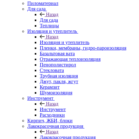
Пиломатериал
Для сада
Назад
Для сада
Теплицы
Изоляция и утеплитель
Назад
Изоляция и утеплитель
Пленки, мембраны, гидро-пароизоляция
Базальтовая вата
Отражающая теплоизоляция
Пенополистирол
Стекловата
Трубная изоляция
Джут, пакля, жгут
Керамзит
Шумоизоляция
Инструмент
Назад
Инструмент
Расходники
Кирпич, ЖБИ, блоки
Лакокрасочная продукция
Назад
Лакокрасочная продукция