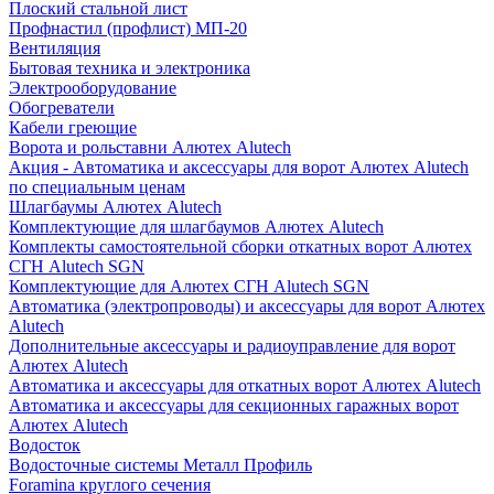
Плоский стальной лист
Профнастил (профлист) МП-20
Вентиляция
Бытовая техника и электроника
Электрооборудование
Обогреватели
Кабели греющие
Ворота и рольставни Алютех Alutech
Акция - Автоматика и аксессуары для ворот Алютех Alutech
по специальным ценам
Шлагбаумы Алютех Alutech
Комплектующие для шлагбаумов Алютех Alutech
Комплекты самостоятельной сборки откатных ворот Алютех
СГН Alutech SGN
Комплектующие для Алютех СГН Alutech SGN
Автоматика (электропроводы) и аксессуары для ворот Алютех
Alutech
Дополнительные аксессуары и радиоуправление для ворот
Алютех Alutech
Автоматика и аксессуары для откатных ворот Алютех Alutech
Автоматика и аксессуары для секционных гаражных ворот
Алютех Alutech
Водосток
Водосточные системы Металл Профиль
Foramina круглого сечения