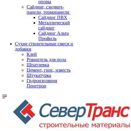
опоры
Cайдинг, сэндвич-
панели, термопанели
Сайдинг ПВХ
Металлический
сайдинг
Сайдинг Альта
Профиль
Сухие строительные смеси и
добавки
Клей
Ровнитель для пола
Шпатлевка
Цемент, гипс, известь
Штукатурка
Гидроизоляция
Пенетрон