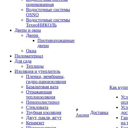
оцинкованная
Водосточные системы
OSNO
Водосточные системы
ТехноНИКОЛЬ
Двери и окна
Двери
Противопожарные
двери
Окна
Пиломатериал
Для сада
Теплицы
Изоляция и утеплитель
Пленки, мембраны,
гидро-пароизоляция
Базальтовая вата
Как купи
Отражающая
теплоизоляция
Усл
Пенополистирол
опл
Стекловата
Усл
Трубная изоляция
Доставка
дос
Акции
Джут, пакля, жгут
Гар
Керамзит
на 
Шумоизоляция
Бон