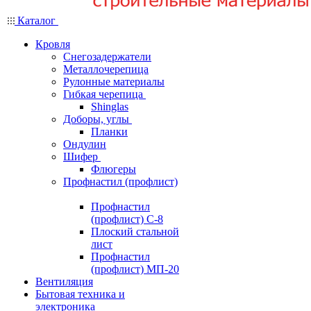
Каталог
Кровля
Снегозадержатели
Металлочерепица
Рулонные материалы
Гибкая черепица
Shinglas
Доборы, углы
Планки
Ондулин
Шифер
Флюгеры
Профнастил (профлист)
Профнастил
(профлист) С-8
Плоский стальной
лист
Профнастил
(профлист) МП-20
Вентиляция
Бытовая техника и
электроника