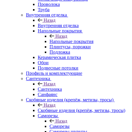
Проволока
Труба
Внутренняя отделка
Назад
Внутренняя отделка
Напольные покрытия
Назад
Напольные покрытия
Плинтусы, порожки
Подложка
Керамическая плитка
Обои
Подвесные потолки
Профиль и комплектующие
Сантехника
Назад
Сантехника
Санфаянс
Скобяные изделия (крепёж, метизы, тросы)
Назад
Скобяные изделия (крепёж, метизы, тросы)
Саморезы
Назад
Саморезы
Саморезы шурупы