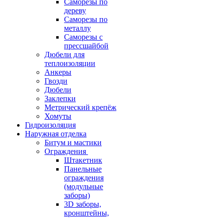
Саморезы по
дереву
Саморезы по
металлу
Саморезы с
прессшайбой
Дюбели для
теплоизоляции
Анкеры
Гвозди
Дюбели
Заклепки
Метрический крепёж
Хомуты
Гидроизоляция
Наружная отделка
Битум и мастики
Ограждения
Штакетник
Панельные
ограждения
(модульные
заборы)
3D заборы,
кронштейны,