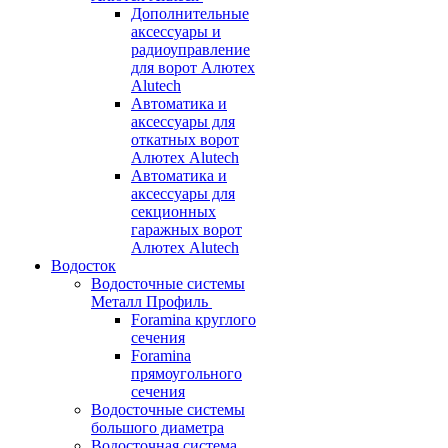
Дополнительные
аксессуары и
радиоуправление
для ворот Алютех
Alutech
Автоматика и
аксессуары для
откатных ворот
Алютех Alutech
Автоматика и
аксессуары для
секционных
гаражных ворот
Алютех Alutech
Водосток
Водосточные системы
Металл Профиль
Foramina круглого
сечения
Foramina
прямоугольного
сечения
Водосточные системы
большого диаметра
Водосточная система