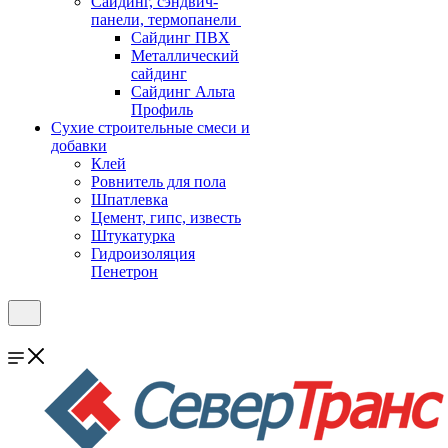
Cайдинг, сэндвич-
панели, термопанели
Сайдинг ПВХ
Металлический
сайдинг
Сайдинг Альта
Профиль
Сухие строительные смеси и
добавки
Клей
Ровнитель для пола
Шпатлевка
Цемент, гипс, известь
Штукатурка
Гидроизоляция
Пенетрон