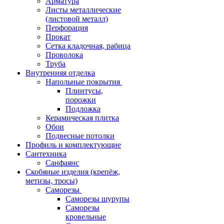
Арматура
Листы металлические
(листовой металл)
Перфорация
Прокат
Сетка кладочная, рабица
Проволока
Труба
Внутренняя отделка
Напольные покрытия
Плинтусы,
порожки
Подложка
Керамическая плитка
Обои
Подвесные потолки
Профиль и комплектующие
Сантехника
Санфаянс
Скобяные изделия (крепёж,
метизы, тросы)
Саморезы
Саморезы шурупы
Саморезы
кровельные