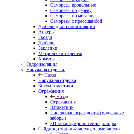
Саморезы кровельные
Саморезы по дереву
Саморезы по металлу
Саморезы с прессшайбой
Дюбели для теплоизоляции
Анкеры
Гвозди
Дюбели
Заклепки
Метрический крепёж
Хомуты
Гидроизоляция
Наружная отделка
Назад
Наружная отделка
Битум и мастики
Ограждения
Назад
Ограждения
Штакетник
Панельные ограждения (модульные
заборы)
3D заборы, кронштейны, опоры
Cайдинг, сэндвич-панели, термопанели