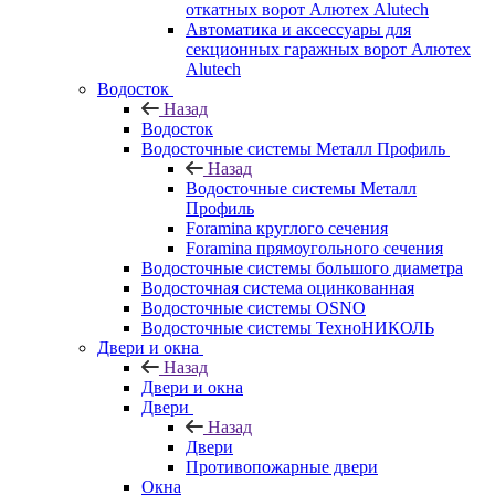
откатных ворот Алютех Alutech
Автоматика и аксессуары для
секционных гаражных ворот Алютех
Alutech
Водосток
Назад
Водосток
Водосточные системы Металл Профиль
Назад
Водосточные системы Металл
Профиль
Foramina круглого сечения
Foramina прямоугольного сечения
Водосточные системы большого диаметра
Водосточная система оцинкованная
Водосточные системы OSNO
Водосточные системы ТехноНИКОЛЬ
Двери и окна
Назад
Двери и окна
Двери
Назад
Двери
Противопожарные двери
Окна