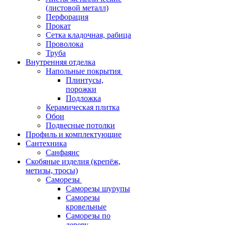
(листовой металл)
Перфорация
Прокат
Сетка кладочная, рабица
Проволока
Труба
Внутренняя отделка
Напольные покрытия
Плинтусы,
порожки
Подложка
Керамическая плитка
Обои
Подвесные потолки
Профиль и комплектующие
Сантехника
Санфаянс
Скобяные изделия (крепёж,
метизы, тросы)
Саморезы
Саморезы шурупы
Саморезы
кровельные
Саморезы по
дереву