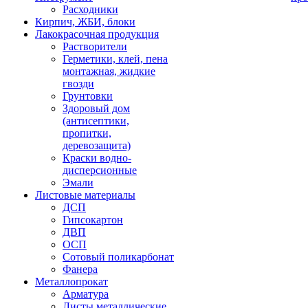
Расходники
Кирпич, ЖБИ, блоки
Лакокрасочная продукция
Растворители
Герметики, клей, пена
монтажная, жидкие
гвозди
Грунтовки
Здоровый дом
(антисептики,
пропитки,
деревозащита)
Краски водно-
дисперсионные
Эмали
Листовые материалы
ДСП
Гипсокартон
ДВП
ОСП
Сотовый поликарбонат
Фанера
Металлопрокат
Арматура
Листы металлические