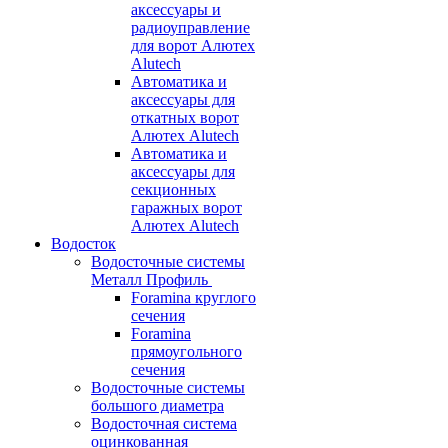
аксессуары и
радиоуправление
для ворот Алютех
Alutech
Автоматика и
аксессуары для
откатных ворот
Алютех Alutech
Автоматика и
аксессуары для
секционных
гаражных ворот
Алютех Alutech
Водосток
Водосточные системы
Металл Профиль
Foramina круглого
сечения
Foramina
прямоугольного
сечения
Водосточные системы
большого диаметра
Водосточная система
оцинкованная