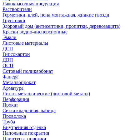
Лакокрасочная продукция
Растворители
Герметики, клей, пена монтажная, жидкие гвозди
Грунтовки
Здоровый дом (антисептики, пропитки, деревозащита)
Краски водно-дисперсионные
Эмали
Листовые материалы
ДСП
Гипсокартон
ДВП
ОСП
Сотовый поликарбонат
Фанера
Металлопрокат
Арматура
Листы металлические (листовой металл)
Перфорация
Прокат
Сетка кладочная, рабица
Проволока
Труба
Внутренняя отделка
Напольные покрытия
Плинтусы, порожки