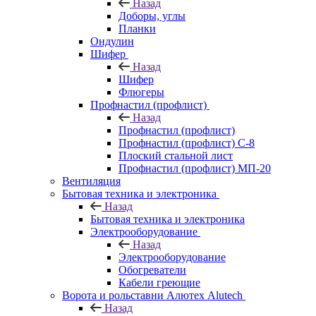
Назад
Доборы, углы
Планки
Ондулин
Шифер
Назад
Шифер
Флюгеры
Профнастил (профлист)
Назад
Профнастил (профлист)
Профнастил (профлист) С-8
Плоский стальной лист
Профнастил (профлист) МП-20
Вентиляция
Бытовая техника и электроника
Назад
Бытовая техника и электроника
Электрооборудование
Назад
Электрооборудование
Обогреватели
Кабели греющие
Ворота и рольставни Алютех Alutech
Назад