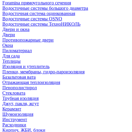
Foramina прямоугольного сечения
Водосточные системы большого диаметра
Водосточная система оцинкованная
Водосточные системы OSNO
Водосточные системы ТехноНИКОЛЬ
Двери и окна
Двери
Противопожарные двери
Окна
Пиломатериал
Для сада
Теплицы
Изоляция и утеплитель
Пленки, мембраны, гидро-пароизоляция
Базальтовая вата
Отражающая теплоизоляция
Пенополистирол
Стекловата
Трубная изоляция
Джут, пакля, жгут
Керамзит
Шумоизоляция
Инструмент
Расходники
Кирпич, ЖБИ, блоки