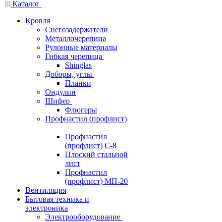
Каталог
Кровля
Снегозадержатели
Металлочерепица
Рулонные материалы
Гибкая черепица
Shinglas
Доборы, углы
Планки
Ондулин
Шифер
Флюгеры
Профнастил (профлист)
Профнастил
(профлист) С-8
Плоский стальной
лист
Профнастил
(профлист) МП-20
Вентиляция
Бытовая техника и
электроника
Электрооборудование