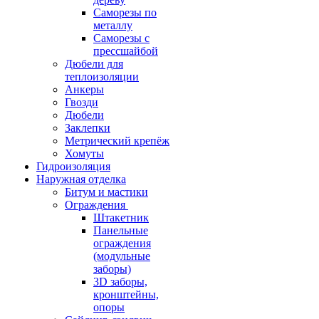
Саморезы по
металлу
Саморезы с
прессшайбой
Дюбели для
теплоизоляции
Анкеры
Гвозди
Дюбели
Заклепки
Метрический крепёж
Хомуты
Гидроизоляция
Наружная отделка
Битум и мастики
Ограждения
Штакетник
Панельные
ограждения
(модульные
заборы)
3D заборы,
кронштейны,
опоры