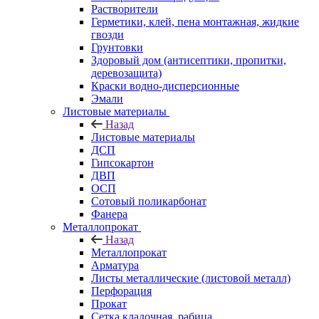
Растворители
Герметики, клей, пена монтажная, жидкие
гвозди
Грунтовки
Здоровый дом (антисептики, пропитки,
деревозащита)
Краски водно-дисперсионные
Эмали
Листовые материалы
Назад
Листовые материалы
ДСП
Гипсокартон
ДВП
ОСП
Сотовый поликарбонат
Фанера
Металлопрокат
Назад
Металлопрокат
Арматура
Листы металлические (листовой металл)
Перфорация
Прокат
Сетка кладочная, рабица