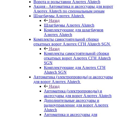
Ворота и рольставни Алютех Alutech
Акция - Автоматика и аксессуары для ворот
Алютех Alutech по специальным ценам
Шлагбаумы Алютех Alutech
Назад
Шлагбаумы Алютех Alutech
Комплектующие для шлагбаумов
Алютех Alutech
Комплекты самостоятельной сборки
откатных ворот Алютех СГН Alutech SGN
Назад
Комплекты самостоятельной сборки
откатных ворот Алютех СГН Alutech
SGN
Комплектующие для Алютех СГН
Alutech SGN
Автоматика (электропроводы) и аксессуары
для ворот Алютех Alutech
Назад
Автоматика (электропроводы) и
аксессуары для ворот Алютех Alutech
Дополнительные аксессуары и
радиоуправление для ворот Алютех
Alutech
Автоматика и аксессуары для