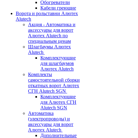
Обогреватели
Кабели греющие
Ворота и рольставни Алютех
Alutech
Акция - Автоматика и
аксессуары для ворот
Алютех Alutech по
специальным ценам
Шлагбаумы Алютех
Alutech
Комплектующие
для шлагбаумов
Алютех Alutech
Комплекты
самостоятельной сборки
откатных ворот Алютех
СГН Alutech SGN
Комплектующие
для Алютех СГН
Alutech SGN
Автоматика
(электропроводы) и
аксессуары для ворот
Алютех Alutech
Дополнительные