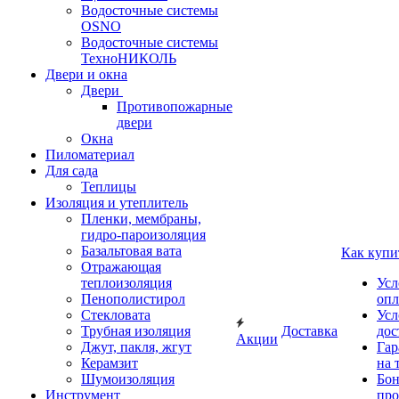
Водосточные системы
OSNO
Водосточные системы
ТехноНИКОЛЬ
Двери и окна
Двери
Противопожарные
двери
Окна
Пиломатериал
Для сада
Теплицы
Изоляция и утеплитель
Пленки, мембраны,
гидро-пароизоляция
Базальтовая вата
Как купи
Отражающая
теплоизоляция
Усл
Пенополистирол
опл
Стекловата
Усл
Трубная изоляция
Доставка
дос
Акции
Джут, пакля, жгут
Гар
Керамзит
на 
Шумоизоляция
Бон
Инструмент
про