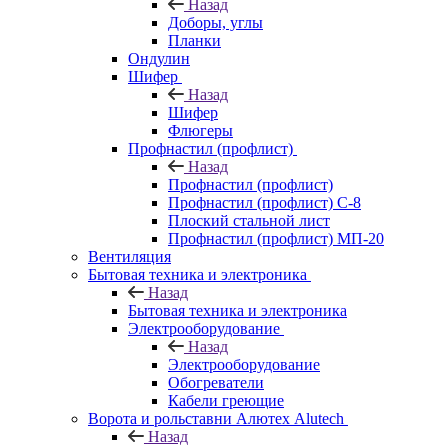
Назад
Доборы, углы
Планки
Ондулин
Шифер
Назад
Шифер
Флюгеры
Профнастил (профлист)
Назад
Профнастил (профлист)
Профнастил (профлист) С-8
Плоский стальной лист
Профнастил (профлист) МП-20
Вентиляция
Бытовая техника и электроника
Назад
Бытовая техника и электроника
Электрооборудование
Назад
Электрооборудование
Обогреватели
Кабели греющие
Ворота и рольставни Алютех Alutech
Назад