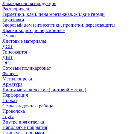
Лакокрасочная продукция
Растворители
Герметики, клей, пена монтажная, жидкие гвозди
Грунтовки
Здоровый дом (антисептики, пропитки, деревозащита)
Краски водно-дисперсионные
Эмали
Листовые материалы
ДСП
Гипсокартон
ДВП
ОСП
Сотовый поликарбонат
Фанера
Металлопрокат
Арматура
Листы металлические (листовой металл)
Перфорация
Прокат
Сетка кладочная, рабица
Проволока
Труба
Внутренняя отделка
Напольные покрытия
Плинтусы, порожки