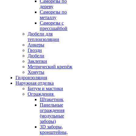
Саморезы по
дереву
Саморезы по
металлу
Саморезы с
прессшайбой
Дюбели для
теплоизоляции
Анкеры
Гвозди
Дюбели
Заклепки
Метрический крепёж
Хомуты
Гидроизоляция
Наружная отделка
Битум и мастики
Ограждения
Штакетник
Панельные
ограждения
(модульные
заборы)
3D заборы,
кронштейны,