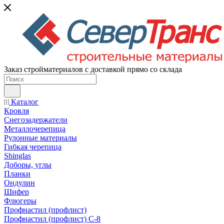
Заказ стройматериалов с доставкой прямо со склада
Каталог
Кровля
Снегозадержатели
Металлочерепица
Рулонные материалы
Гибкая черепица
Shinglas
Доборы, углы
Планки
Ондулин
Шифер
Флюгеры
Профнастил (профлист)
Профнастил (профлист) С-8