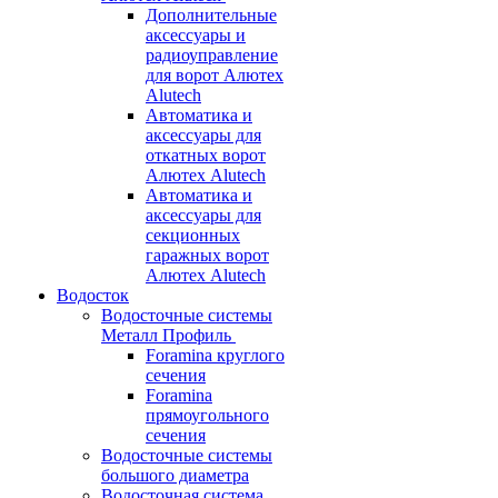
Дополнительные
аксессуары и
радиоуправление
для ворот Алютех
Alutech
Автоматика и
аксессуары для
откатных ворот
Алютех Alutech
Автоматика и
аксессуары для
секционных
гаражных ворот
Алютех Alutech
Водосток
Водосточные системы
Металл Профиль
Foramina круглого
сечения
Foramina
прямоугольного
сечения
Водосточные системы
большого диаметра
Водосточная система