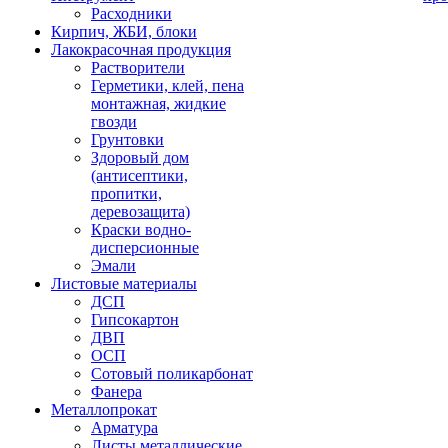
Расходники
Кирпич, ЖБИ, блоки
Лакокрасочная продукция
Растворители
Герметики, клей, пена
монтажная, жидкие
гвозди
Грунтовки
Здоровый дом
(антисептики,
пропитки,
деревозащита)
Краски водно-
дисперсионные
Эмали
Листовые материалы
ДСП
Гипсокартон
ДВП
ОСП
Сотовый поликарбонат
Фанера
Металлопрокат
Арматура
Листы металлические