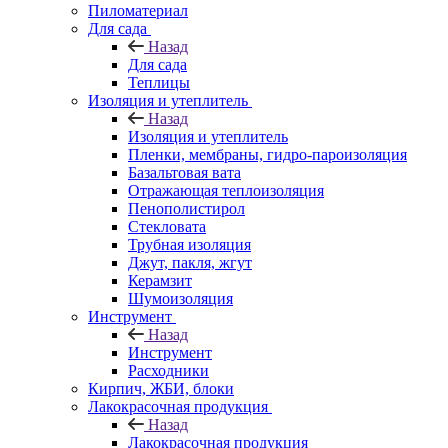
Пиломатериал
Для сада
Назад
Для сада
Теплицы
Изоляция и утеплитель
Назад
Изоляция и утеплитель
Пленки, мембраны, гидро-пароизоляция
Базальтовая вата
Отражающая теплоизоляция
Пенополистирол
Стекловата
Трубная изоляция
Джут, пакля, жгут
Керамзит
Шумоизоляция
Инструмент
Назад
Инструмент
Расходники
Кирпич, ЖБИ, блоки
Лакокрасочная продукция
Назад
Лакокрасочная продукция