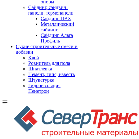
опоры
Cайдинг, сэндвич-
панели, термопанели
Сайдинг ПВХ
Металлический
сайдинг
Сайдинг Альта
Профиль
Сухие строительные смеси и
добавки
Клей
Ровнитель для пола
Шпатлевка
Цемент, гипс, известь
Штукатурка
Гидроизоляция
Пенетрон