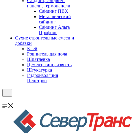
Cайдинг, сэндвич-
панели, термопанели
Сайдинг ПВХ
Металлический
сайдинг
Сайдинг Альта
Профиль
Сухие строительные смеси и
добавки
Клей
Ровнитель для пола
Шпатлевка
Цемент, гипс, известь
Штукатурка
Гидроизоляция
Пенетрон