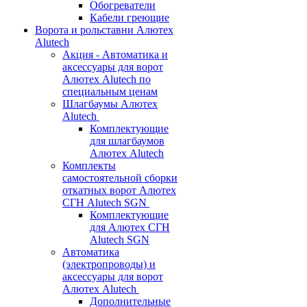
Обогреватели
Кабели греющие
Ворота и рольставни Алютех
Alutech
Акция - Автоматика и
аксессуары для ворот
Алютех Alutech по
специальным ценам
Шлагбаумы Алютех
Alutech
Комплектующие
для шлагбаумов
Алютех Alutech
Комплекты
самостоятельной сборки
откатных ворот Алютех
СГН Alutech SGN
Комплектующие
для Алютех СГН
Alutech SGN
Автоматика
(электропроводы) и
аксессуары для ворот
Алютех Alutech
Дополнительные