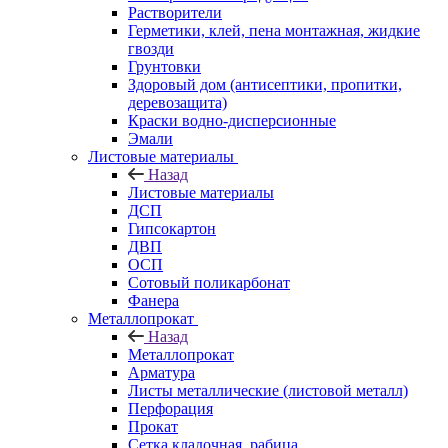
Растворители
Герметики, клей, пена монтажная, жидкие
гвозди
Грунтовки
Здоровый дом (антисептики, пропитки,
деревозащита)
Краски водно-дисперсионные
Эмали
Листовые материалы
Назад
Листовые материалы
ДСП
Гипсокартон
ДВП
ОСП
Сотовый поликарбонат
Фанера
Металлопрокат
Назад
Металлопрокат
Арматура
Листы металлические (листовой металл)
Перфорация
Прокат
Сетка кладочная, рабица