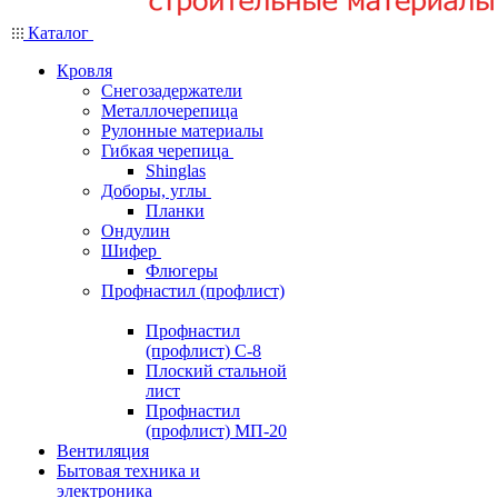
Каталог
Кровля
Снегозадержатели
Металлочерепица
Рулонные материалы
Гибкая черепица
Shinglas
Доборы, углы
Планки
Ондулин
Шифер
Флюгеры
Профнастил (профлист)
Профнастил
(профлист) С-8
Плоский стальной
лист
Профнастил
(профлист) МП-20
Вентиляция
Бытовая техника и
электроника