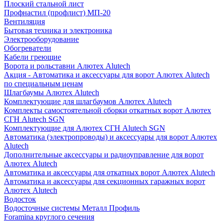
Плоский стальной лист
Профнастил (профлист) МП-20
Вентиляция
Бытовая техника и электроника
Электрооборудование
Обогреватели
Кабели греющие
Ворота и рольставни Алютех Alutech
Акция - Автоматика и аксессуары для ворот Алютех Alutech
по специальным ценам
Шлагбаумы Алютех Alutech
Комплектующие для шлагбаумов Алютех Alutech
Комплекты самостоятельной сборки откатных ворот Алютех
СГН Alutech SGN
Комплектующие для Алютех СГН Alutech SGN
Автоматика (электропроводы) и аксессуары для ворот Алютех
Alutech
Дополнительные аксессуары и радиоуправление для ворот
Алютех Alutech
Автоматика и аксессуары для откатных ворот Алютех Alutech
Автоматика и аксессуары для секционных гаражных ворот
Алютех Alutech
Водосток
Водосточные системы Металл Профиль
Foramina круглого сечения