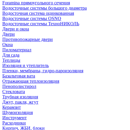
Foramina прямоугольного сечения
Водосточные системы большого диаметра
Водосточная система оцинкованная
Водосточные системы OSNO
Водосточные системы ТехноНИКОЛЬ
Двери и окна
Двери
Противопожарные двери
Окна
Пиломатериал
Для сада
Теплицы
Изоляция и утеплитель
Пленки, мембраны, гидро-пароизоляция
Базальтовая вата
Отражающая теплоизоляция
Пенополистирол
Стекловата
Трубная изоляция
Джут, пакля, жгут
Керамзит
Шумоизоляция
Инструмент
Расходники
Кирпич, ЖБИ, блоки