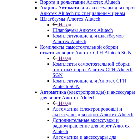
Ворота и рольставни Алютех Alutech
Акция - Автоматика и аксессуары для ворот
Алютех Alutech по специальным ценам
Шлагбаумы Алютех Alutech
Назад
Шлагбаумы Алютех Alutech
Комплектующие для шлагбаумов
Алютех Alutech
Комплекты самостоятельной сборки
откатных ворот Алютех СГН Alutech SGN
Назад
Комплекты самостоятельной сборки
откатных ворот Алютех СГН Alutech
SGN
Комплектующие для Алютех СГН
Alutech SGN
Автоматика (электропроводы) и аксессуары
для ворот Алютех Alutech
Назад
Автоматика (электропроводы) и
аксессуары для ворот Алютех Alutech
Дополнительные аксессуары и
радиоуправление для ворот Алютех
Alutech
Автоматика и аксессуары для