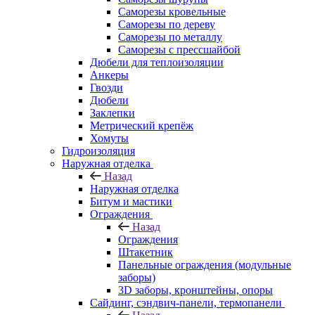
Саморезы кровельные
Саморезы по дереву
Саморезы по металлу
Саморезы с прессшайбой
Дюбели для теплоизоляции
Анкеры
Гвозди
Дюбели
Заклепки
Метрический крепёж
Хомуты
Гидроизоляция
Наружная отделка
Назад
Наружная отделка
Битум и мастики
Ограждения
Назад
Ограждения
Штакетник
Панельные ограждения (модульные
заборы)
3D заборы, кронштейны, опоры
Cайдинг, сэндвич-панели, термопанели