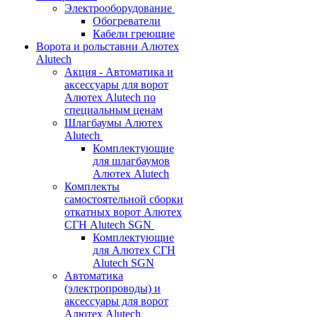
Электрооборудование
Обогреватели
Кабели греющие
Ворота и рольставни Алютех
Alutech
Акция - Автоматика и
аксессуары для ворот
Алютех Alutech по
специальным ценам
Шлагбаумы Алютех
Alutech
Комплектующие
для шлагбаумов
Алютех Alutech
Комплекты
самостоятельной сборки
откатных ворот Алютех
СГН Alutech SGN
Комплектующие
для Алютех СГН
Alutech SGN
Автоматика
(электропроводы) и
аксессуары для ворот
Алютех Alutech