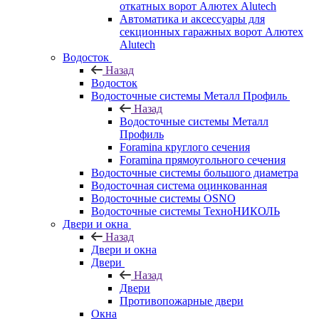
откатных ворот Алютех Alutech
Автоматика и аксессуары для
секционных гаражных ворот Алютех
Alutech
Водосток
Назад
Водосток
Водосточные системы Металл Профиль
Назад
Водосточные системы Металл
Профиль
Foramina круглого сечения
Foramina прямоугольного сечения
Водосточные системы большого диаметра
Водосточная система оцинкованная
Водосточные системы OSNO
Водосточные системы ТехноНИКОЛЬ
Двери и окна
Назад
Двери и окна
Двери
Назад
Двери
Противопожарные двери
Окна