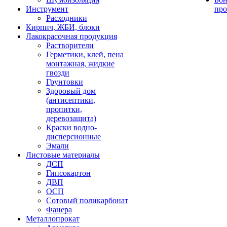
Инструмент
про
Расходники
Кирпич, ЖБИ, блоки
Лакокрасочная продукция
Растворители
Герметики, клей, пена
монтажная, жидкие
гвозди
Грунтовки
Здоровый дом
(антисептики,
пропитки,
деревозащита)
Краски водно-
дисперсионные
Эмали
Листовые материалы
ДСП
Гипсокартон
ДВП
ОСП
Сотовый поликарбонат
Фанера
Металлопрокат