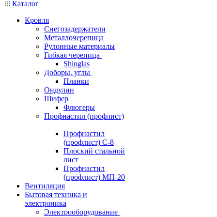
Каталог
Кровля
Снегозадержатели
Металлочерепица
Рулонные материалы
Гибкая черепица
Shinglas
Доборы, углы
Планки
Ондулин
Шифер
Флюгеры
Профнастил (профлист)
Профнастил
(профлист) С-8
Плоский стальной
лист
Профнастил
(профлист) МП-20
Вентиляция
Бытовая техника и
электроника
Электрооборудование