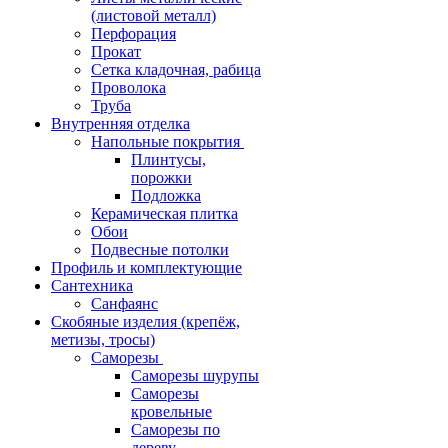
(листовой металл)
Перфорация
Прокат
Сетка кладочная, рабица
Проволока
Труба
Внутренняя отделка
Напольные покрытия
Плинтусы,
порожки
Подложка
Керамическая плитка
Обои
Подвесные потолки
Профиль и комплектующие
Сантехника
Санфаянс
Скобяные изделия (крепёж,
метизы, тросы)
Саморезы
Саморезы шурупы
Саморезы
кровельные
Саморезы по
дереву