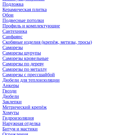
Подложка
Керамическая плитка
Обои
Подвесные потолки
Профиль и комплектующие
Сантехника
Санфаянс
Скобяные изделия (крепёж, метизы, тросы)
Саморезы
Саморезы шурупы
Саморезы кровельные
Саморезы по дереву
Саморезы по металлу
Саморезы с прессшайбой
Дюбели для теплоизоляции
Анкеры
Гвозди
Дюбели
Заклепки
Метрический крепёж
Хомуты
Гидроизоляция
Наружная отделка
Битум и мастики
Ограждения