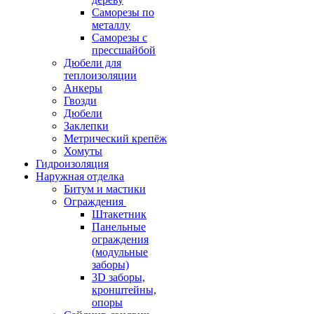
Саморезы по
металлу
Саморезы с
прессшайбой
Дюбели для
теплоизоляции
Анкеры
Гвозди
Дюбели
Заклепки
Метрический крепёж
Хомуты
Гидроизоляция
Наружная отделка
Битум и мастики
Ограждения
Штакетник
Панельные
ограждения
(модульные
заборы)
3D заборы,
кронштейны,
опоры