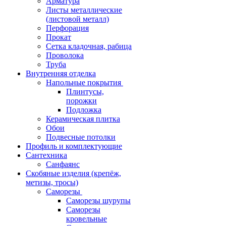
Арматура
Листы металлические
(листовой металл)
Перфорация
Прокат
Сетка кладочная, рабица
Проволока
Труба
Внутренняя отделка
Напольные покрытия
Плинтусы,
порожки
Подложка
Керамическая плитка
Обои
Подвесные потолки
Профиль и комплектующие
Сантехника
Санфаянс
Скобяные изделия (крепёж,
метизы, тросы)
Саморезы
Саморезы шурупы
Саморезы
кровельные