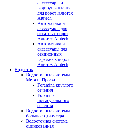
аксессуары и
радиоуправление
для ворот Алютех
Alutech
Автоматика и
аксессуары для
откатных ворот
Алютех Alutech
Автоматика и
аксессуары для
секционных
гаражных ворот
Алютех Alutech
Водосток
Водосточные системы
Металл Профиль
Foramina круглого
сечения
Foramina
прямоугольного
сечения
Водосточные системы
большого диаметра
Водосточная система
оцинкованная