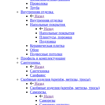
Проволока
Труба
Внутренняя отделка
Назад
Внутренняя отделка
Напольные покрытия
Назад
Напольные покрытия
Плинтусы, порожки
Подложка
Керамическая плитка
Обои
Подвесные потолки
Профиль и комплектующие
Сантехника
Назад
Сантехника
Санфаянс
Скобяные изделия (крепёж, метизы, тросы)
Назад
Скобяные изделия (крепёж, метизы, тросы)
Саморезы
Назад
Саморезы
Саморезы шурупы