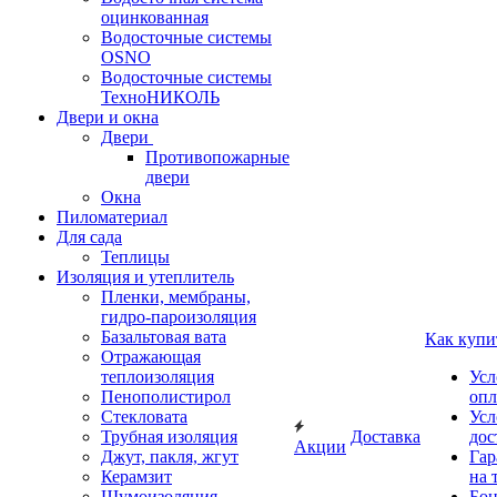
оцинкованная
Водосточные системы
OSNO
Водосточные системы
ТехноНИКОЛЬ
Двери и окна
Двери
Противопожарные
двери
Окна
Пиломатериал
Для сада
Теплицы
Изоляция и утеплитель
Пленки, мембраны,
гидро-пароизоляция
Базальтовая вата
Как купи
Отражающая
теплоизоляция
Усл
Пенополистирол
опл
Стекловата
Усл
Трубная изоляция
Доставка
дос
Акции
Джут, пакля, жгут
Гар
Керамзит
на 
Шумоизоляция
Бон