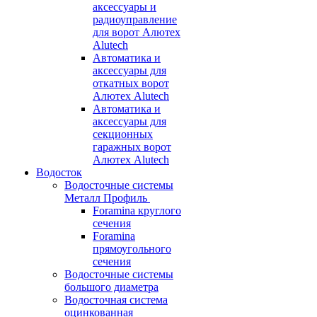
аксессуары и
радиоуправление
для ворот Алютех
Alutech
Автоматика и
аксессуары для
откатных ворот
Алютех Alutech
Автоматика и
аксессуары для
секционных
гаражных ворот
Алютех Alutech
Водосток
Водосточные системы
Металл Профиль
Foramina круглого
сечения
Foramina
прямоугольного
сечения
Водосточные системы
большого диаметра
Водосточная система
оцинкованная