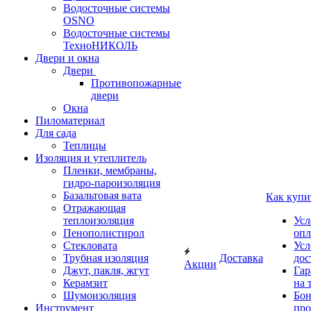
Водосточные системы
OSNO
Водосточные системы
ТехноНИКОЛЬ
Двери и окна
Двери
Противопожарные
двери
Окна
Пиломатериал
Для сада
Теплицы
Изоляция и утеплитель
Пленки, мембраны,
гидро-пароизоляция
Базальтовая вата
Как купи
Отражающая
теплоизоляция
Усл
Пенополистирол
опл
Стекловата
Усл
Трубная изоляция
Доставка
дос
Акции
Джут, пакля, жгут
Гар
Керамзит
на 
Шумоизоляция
Бон
Инструмент
про