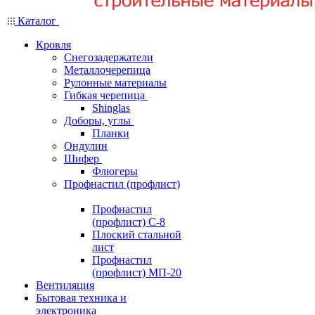
Каталог
Кровля
Снегозадержатели
Металлочерепица
Рулонные материалы
Гибкая черепица
Shinglas
Доборы, углы
Планки
Ондулин
Шифер
Флюгеры
Профнастил (профлист)
Профнастил
(профлист) С-8
Плоский стальной
лист
Профнастил
(профлист) МП-20
Вентиляция
Бытовая техника и
электроника