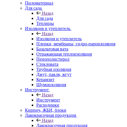
Пиломатериал
Для сада
Назад
Для сада
Теплицы
Изоляция и утеплитель
Назад
Изоляция и утеплитель
Пленки, мембраны, гидро-пароизоляция
Базальтовая вата
Отражающая теплоизоляция
Пенополистирол
Стекловата
Трубная изоляция
Джут, пакля, жгут
Керамзит
Шумоизоляция
Инструмент
Назад
Инструмент
Расходники
Кирпич, ЖБИ, блоки
Лакокрасочная продукция
Назад
Лакокрасочная продукция