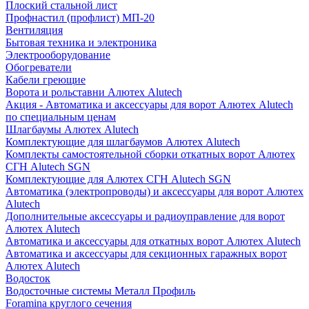
Плоский стальной лист
Профнастил (профлист) МП-20
Вентиляция
Бытовая техника и электроника
Электрооборудование
Обогреватели
Кабели греющие
Ворота и рольставни Алютех Alutech
Акция - Автоматика и аксессуары для ворот Алютех Alutech
по специальным ценам
Шлагбаумы Алютех Alutech
Комплектующие для шлагбаумов Алютех Alutech
Комплекты самостоятельной сборки откатных ворот Алютех
СГН Alutech SGN
Комплектующие для Алютех СГН Alutech SGN
Автоматика (электропроводы) и аксессуары для ворот Алютех
Alutech
Дополнительные аксессуары и радиоуправление для ворот
Алютех Alutech
Автоматика и аксессуары для откатных ворот Алютех Alutech
Автоматика и аксессуары для секционных гаражных ворот
Алютех Alutech
Водосток
Водосточные системы Металл Профиль
Foramina круглого сечения