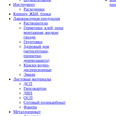
Инструмент
про
Расходники
Кирпич, ЖБИ, блоки
Лакокрасочная продукция
Растворители
Герметики, клей, пена
монтажная, жидкие
гвозди
Грунтовки
Здоровый дом
(антисептики,
пропитки,
деревозащита)
Краски водно-
дисперсионные
Эмали
Листовые материалы
ДСП
Гипсокартон
ДВП
ОСП
Сотовый поликарбонат
Фанера
Металлопрокат