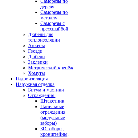
Саморезы по
дереву
Саморезы по
металлу
Саморезы с
прессшайбой
Дюбели для
теплоизоляции
Анкеры
Гвозди
Дюбели
Заклепки
Метрический крепёж
Хомуты
Гидроизоляция
Наружная отделка
Битум и мастики
Ограждения
Штакетник
Панельные
ограждения
(модульные
заборы)
3D заборы,
кронштейны,