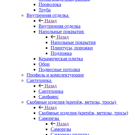
Проволока
Труба
Внутренняя отделка
Назад
Внутренняя отделка
Напольные покрытия
Назад
Напольные покрытия
Плинтусы, порожки
Подложка
Керамическая плитка
Обои
Подвесные потолки
Профиль и комплектующие
Сантехника
Назад
Сантехника
Санфаянс
Скобяные изделия (крепёж, метизы, тросы)
Назад
Скобяные изделия (крепёж, метизы, тросы)
Саморезы
Назад
Саморезы
Саморезы шурупы