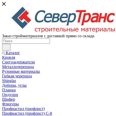
Заказ стройматериалов с доставкой прямо со склада
Каталог
Кровля
Снегозадержатели
Металлочерепица
Рулонные материалы
Гибкая черепица
Shinglas
Доборы, углы
Планки
Ондулин
Шифер
Флюгеры
Профнастил (профлист)
Профнастил (профлист) С-8