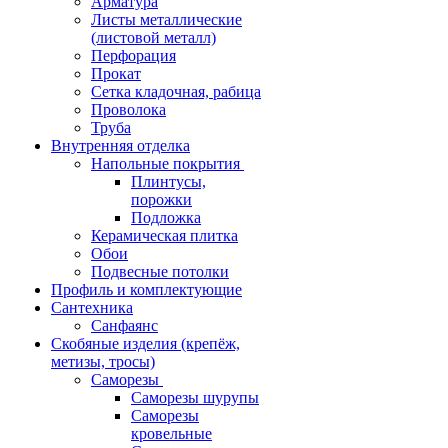
Арматура
Листы металлические
(листовой металл)
Перфорация
Прокат
Сетка кладочная, рабица
Проволока
Труба
Внутренняя отделка
Напольные покрытия
Плинтусы,
порожки
Подложка
Керамическая плитка
Обои
Подвесные потолки
Профиль и комплектующие
Сантехника
Санфаянс
Скобяные изделия (крепёж,
метизы, тросы)
Саморезы
Саморезы шурупы
Саморезы
кровельные