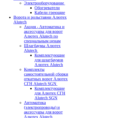
Электрооборудование
Обогреватели
Кабели греющие
Ворота и рольставни Алютех
Alutech
Акция - Автоматика и
аксессуары для ворот
Алютех Alutech по
специальным ценам
Шлагбаумы Алютех
Alutech
Комплектующие
для шлагбаумов
Алютех Alutech
Комплекты
самостоятельной сборки
откатных ворот Алютех
СГН Alutech SGN
Комплектующие
для Алютех СГН
Alutech SGN
Автоматика
(электропроводы) и
аксессуары для ворот
Алютех Alutech