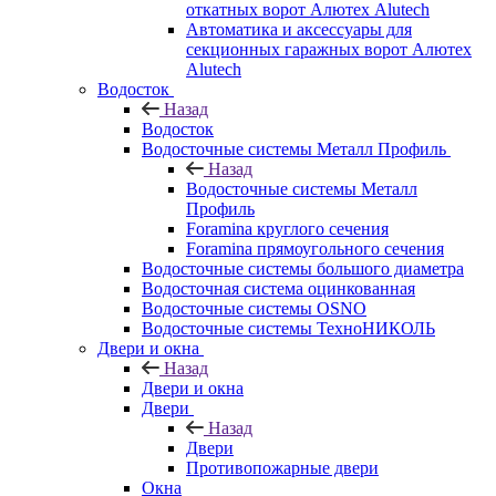
откатных ворот Алютех Alutech
Автоматика и аксессуары для
секционных гаражных ворот Алютех
Alutech
Водосток
Назад
Водосток
Водосточные системы Металл Профиль
Назад
Водосточные системы Металл
Профиль
Foramina круглого сечения
Foramina прямоугольного сечения
Водосточные системы большого диаметра
Водосточная система оцинкованная
Водосточные системы OSNO
Водосточные системы ТехноНИКОЛЬ
Двери и окна
Назад
Двери и окна
Двери
Назад
Двери
Противопожарные двери
Окна