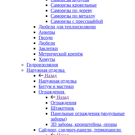
Саморезы кровельные
Саморезы по дереву
Саморезы по металлу
Саморезы с прессшайбой
Дюбели для теплоизоляции
Анкеры
Гвозди
Дюбели
Заклепки
Метрический крепёж
Хомуты
Гидроизоляция
Наружная отделка
Назад
Наружная отделка
Битум и мастики
Ограждения
Назад
Ограждения
Штакетник
Панельные ограждения (модульные
заборы)
3D заборы, кронштейны, опоры
Cайдинг, сэндвич-панели, термопанели