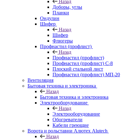
Назад
Доборы, углы
Планки
Ондулин
Шифер
Назад
Шифер
Флюгеры
Профнастил (профлист)
Назад
Профнастил (профлист)
Профнастил (профлист) С-8
Плоский стальной лист
Профнастил (профлист) МП-20
Вентиляция
Бытовая техника и электроника
Назад
Бытовая техника и электроника
Электрооборудование
Назад
Электрооборудование
Обогреватели
Кабели греющие
Ворота и рольставни Алютех Alutech
Назад