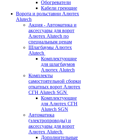
Обогреватели
Кабели греющие
Ворота и рольставни Алютех
Alutech
Акция - Автоматика и
аксессуары для ворот
Алютех Alutech по
специальным ценам
Шлагбаумы Алютех
Alutech
Комплектующие
для шлагбаумов
Алютех Alutech
Комплекты
самостоятельной сборки
откатных ворот Алютех
СГН Alutech SGN
Комплектующие
для Алютех СГН
Alutech SGN
Автоматика
(электропроводы) и
аксессуары для ворот
Алютех Alutech
Дополнительные