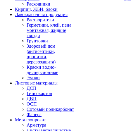
Расходники
Кирпич, ЖБИ, блоки
Лакокрасочная продукция
Растворители
Герметики, клей, пена
монтажная, жидкие
гвозди
Грунтовки
Здоровый дом
(антисептики,
пропитки,
деревозащита)
Краски водно-
дисперсионные
Эмали
Листовые материалы
ДСП
Гипсокартон
ДВП
ОСП
Сотовый поликарбонат
Фанера
Металлопрокат
Арматура
Листы металлические