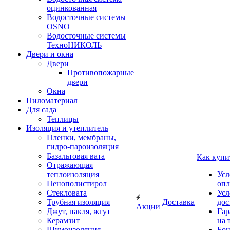
оцинкованная
Водосточные системы
OSNO
Водосточные системы
ТехноНИКОЛЬ
Двери и окна
Двери
Противопожарные
двери
Окна
Пиломатериал
Для сада
Теплицы
Изоляция и утеплитель
Пленки, мембраны,
гидро-пароизоляция
Базальтовая вата
Как купи
Отражающая
теплоизоляция
Усл
Пенополистирол
опл
Стекловата
Усл
Трубная изоляция
Доставка
дос
Акции
Джут, пакля, жгут
Гар
Керамзит
на 
Шумоизоляция
Бон