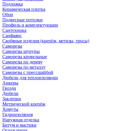
Подложка
Керамическая плитка
Обои
Подвесные потолки
Профиль и комплектующие
Сантехника
Санфаянс
Скобяные изделия (крепёж, метизы, тросы)
Саморезы
Саморезы шурупы
Саморезы кровельные
Саморезы по дереву
Саморезы по металлу
Саморезы с прессшайбой
Дюбели для теплоизоляции
Анкеры
Гвозди
Дюбели
Заклепки
Метрический крепёж
Хомуты
Гидроизоляция
Наружная отделка
Битум и мастики
Ограждения