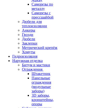
Саморезы по
металлу
Саморезы с
прессшайбой
Дюбели для
теплоизоляции
Анкеры
Гвозди
Дюбели
Заклепки
Метрический крепёж
Хомуты
Гидроизоляция
Наружная отделка
Битум и мастики
Ограждения
Штакетник
Панельные
ограждения
(модульные
заборы)
3D заборы,
кронштейны,
опоры