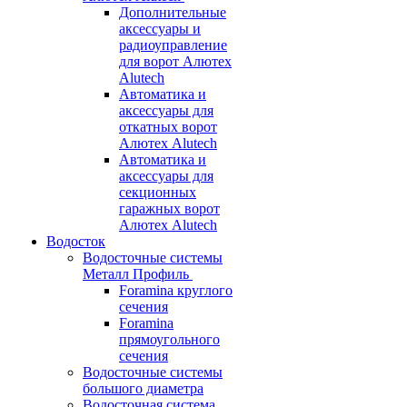
Дополнительные
аксессуары и
радиоуправление
для ворот Алютех
Alutech
Автоматика и
аксессуары для
откатных ворот
Алютех Alutech
Автоматика и
аксессуары для
секционных
гаражных ворот
Алютех Alutech
Водосток
Водосточные системы
Металл Профиль
Foramina круглого
сечения
Foramina
прямоугольного
сечения
Водосточные системы
большого диаметра
Водосточная система