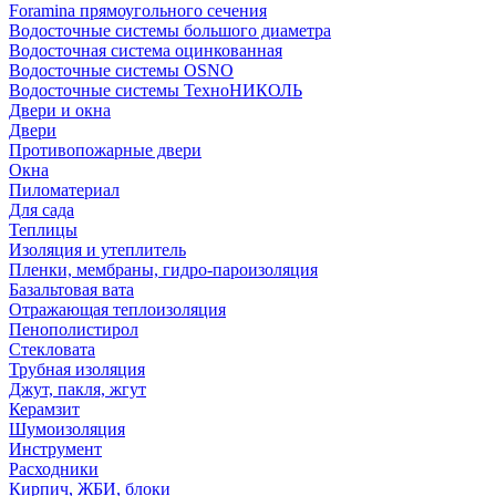
Foramina прямоугольного сечения
Водосточные системы большого диаметра
Водосточная система оцинкованная
Водосточные системы OSNO
Водосточные системы ТехноНИКОЛЬ
Двери и окна
Двери
Противопожарные двери
Окна
Пиломатериал
Для сада
Теплицы
Изоляция и утеплитель
Пленки, мембраны, гидро-пароизоляция
Базальтовая вата
Отражающая теплоизоляция
Пенополистирол
Стекловата
Трубная изоляция
Джут, пакля, жгут
Керамзит
Шумоизоляция
Инструмент
Расходники
Кирпич, ЖБИ, блоки