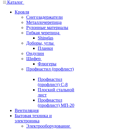
Каталог
Кровля
Снегозадержатели
Металлочерепица
Рулонные материалы
Гибкая черепица
Shinglas
Доборы, углы
Планки
Ондулин
Шифер
Флюгеры
Профнастил (профлист)
Профнастил
(профлист) С-8
Плоский стальной
лист
Профнастил
(профлист) МП-20
Вентиляция
Бытовая техника и
электроника
Электрооборудование