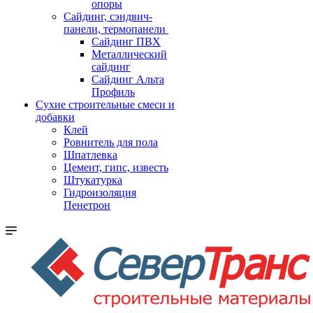
опоры
Cайдинг, сэндвич-
панели, термопанели
Сайдинг ПВХ
Металлический
сайдинг
Сайдинг Альта
Профиль
Сухие строительные смеси и
добавки
Клей
Ровнитель для пола
Шпатлевка
Цемент, гипс, известь
Штукатурка
Гидроизоляция
Пенетрон