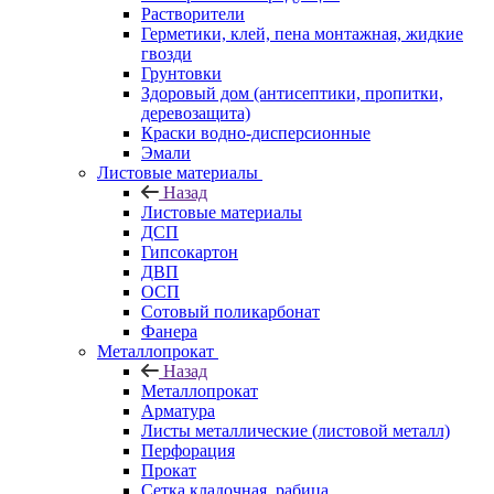
Растворители
Герметики, клей, пена монтажная, жидкие
гвозди
Грунтовки
Здоровый дом (антисептики, пропитки,
деревозащита)
Краски водно-дисперсионные
Эмали
Листовые материалы
Назад
Листовые материалы
ДСП
Гипсокартон
ДВП
ОСП
Сотовый поликарбонат
Фанера
Металлопрокат
Назад
Металлопрокат
Арматура
Листы металлические (листовой металл)
Перфорация
Прокат
Сетка кладочная, рабица