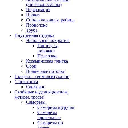
(листовой металл)
Перфорация
Прокат
Сетка кладочная, рабица
Проволока
Труба
Внутренняя отделка
Напольные покрытия
Плинтусы,
порожки
Подложка
Керамическая плитка
Обои
Подвесные потолки
Профиль и комплектующие
Сантехника
Санфаянс
Скобяные изделия (крепёж,
метизы, тросы)
Саморезы
Саморезы шурупы
Саморезы
кровельные
Саморезы по
дереву