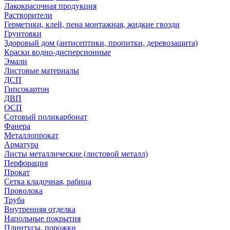
Лакокрасочная продукция
Растворители
Герметики, клей, пена монтажная, жидкие гвозди
Грунтовки
Здоровый дом (антисептики, пропитки, деревозащита)
Краски водно-дисперсионные
Эмали
Листовые материалы
ДСП
Гипсокартон
ДВП
ОСП
Сотовый поликарбонат
Фанера
Металлопрокат
Арматура
Листы металлические (листовой металл)
Перфорация
Прокат
Сетка кладочная, рабица
Проволока
Труба
Внутренняя отделка
Напольные покрытия
Плинтусы, порожки