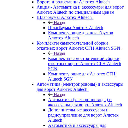
Ворота и рольставни Алютех Alutech
Акция - Автоматика и аксессуары для ворот
Алютех Alutech по специальным ценам
Шлагбаумы Алютех Alutech
Назад
Шлагбаумы Алютех Alutech
Комплектующие для шлагбаумов
Алютех Alutech
Комплекты самостоятельной сборки
откатных ворот Алютех СГН Alutech SGN
Назад
Комплекты самостоятельной сборки
откатных ворот Алютех СГН Alutech
SGN
Комплектующие для Алютех СГН
Alutech SGN
Автоматика (электропроводы) и аксессуары
для ворот Алютех Alutech
Назад
Автоматика (электропроводы) и
аксессуары для ворот Алютех Alutech
Дополнительные аксессуары и
радиоуправление для ворот Алютех
Alutech
Автоматика и аксессуары для