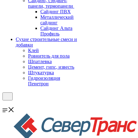
Cайдинг, сэндвич-
панели, термопанели
Сайдинг ПВХ
Металлический
сайдинг
Сайдинг Альта
Профиль
Сухие строительные смеси и
добавки
Клей
Ровнитель для пола
Шпатлевка
Цемент, гипс, известь
Штукатурка
Гидроизоляция
Пенетрон