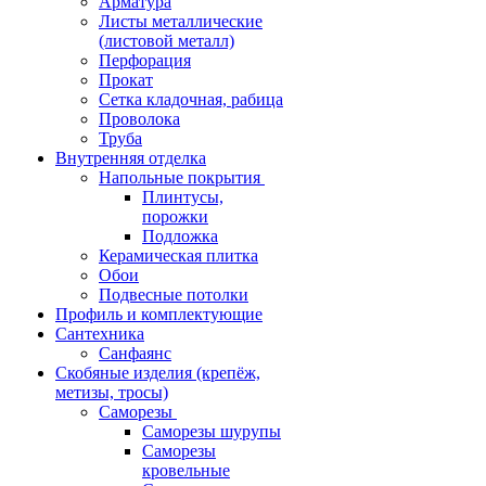
Арматура
Листы металлические
(листовой металл)
Перфорация
Прокат
Сетка кладочная, рабица
Проволока
Труба
Внутренняя отделка
Напольные покрытия
Плинтусы,
порожки
Подложка
Керамическая плитка
Обои
Подвесные потолки
Профиль и комплектующие
Сантехника
Санфаянс
Скобяные изделия (крепёж,
метизы, тросы)
Саморезы
Саморезы шурупы
Саморезы
кровельные