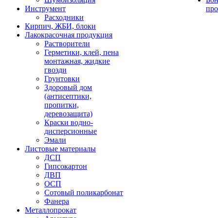
Инструмент
про
Расходники
Кирпич, ЖБИ, блоки
Лакокрасочная продукция
Растворители
Герметики, клей, пена
монтажная, жидкие
гвозди
Грунтовки
Здоровый дом
(антисептики,
пропитки,
деревозащита)
Краски водно-
дисперсионные
Эмали
Листовые материалы
ДСП
Гипсокартон
ДВП
ОСП
Сотовый поликарбонат
Фанера
Металлопрокат