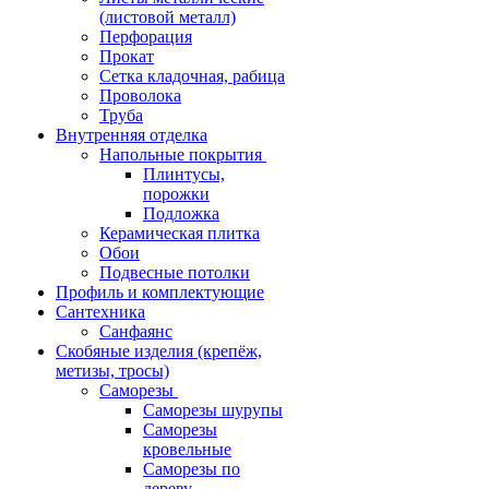
(листовой металл)
Перфорация
Прокат
Сетка кладочная, рабица
Проволока
Труба
Внутренняя отделка
Напольные покрытия
Плинтусы,
порожки
Подложка
Керамическая плитка
Обои
Подвесные потолки
Профиль и комплектующие
Сантехника
Санфаянс
Скобяные изделия (крепёж,
метизы, тросы)
Саморезы
Саморезы шурупы
Саморезы
кровельные
Саморезы по
дереву