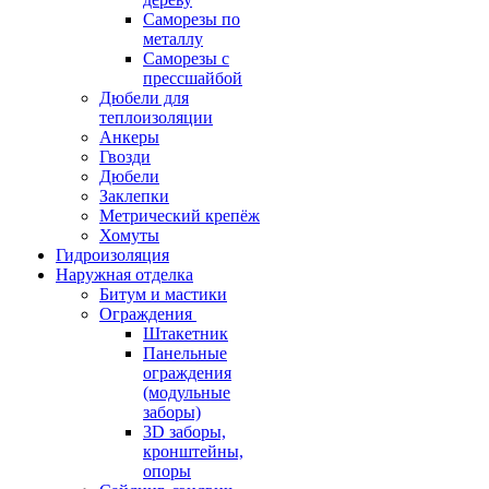
Саморезы по
металлу
Саморезы с
прессшайбой
Дюбели для
теплоизоляции
Анкеры
Гвозди
Дюбели
Заклепки
Метрический крепёж
Хомуты
Гидроизоляция
Наружная отделка
Битум и мастики
Ограждения
Штакетник
Панельные
ограждения
(модульные
заборы)
3D заборы,
кронштейны,
опоры