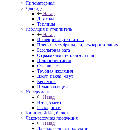
Пиломатериал
Для сада
Назад
Для сада
Теплицы
Изоляция и утеплитель
Назад
Изоляция и утеплитель
Пленки, мембраны, гидро-пароизоляция
Базальтовая вата
Отражающая теплоизоляция
Пенополистирол
Стекловата
Трубная изоляция
Джут, пакля, жгут
Керамзит
Шумоизоляция
Инструмент
Назад
Инструмент
Расходники
Кирпич, ЖБИ, блоки
Лакокрасочная продукция
Назад
Лакокрасочная продукция