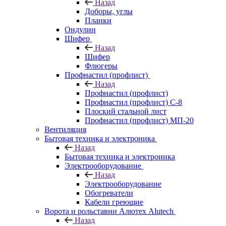
Назад
Доборы, углы
Планки
Ондулин
Шифер
Назад
Шифер
Флюгеры
Профнастил (профлист)
Назад
Профнастил (профлист)
Профнастил (профлист) С-8
Плоский стальной лист
Профнастил (профлист) МП-20
Вентиляция
Бытовая техника и электроника
Назад
Бытовая техника и электроника
Электрооборудование
Назад
Электрооборудование
Обогреватели
Кабели греющие
Ворота и рольставни Алютех Alutech
Назад