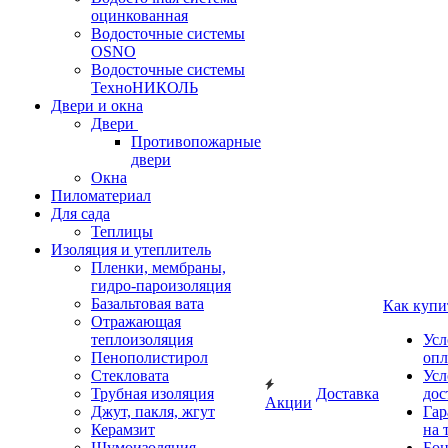
оцинкованная
Водосточные системы
OSNO
Водосточные системы
ТехноНИКОЛЬ
Двери и окна
Двери
Противопожарные
двери
Окна
Пиломатериал
Для сада
Теплицы
Изоляция и утеплитель
Пленки, мембраны,
гидро-пароизоляция
Базальтовая вата
Как купи
Отражающая
теплоизоляция
Усл
Пенополистирол
опл
Стекловата
Усл
Трубная изоляция
Доставка
дос
Акции
Джут, пакля, жгут
Гар
Керамзит
на 
Шумоизоляция
Бон