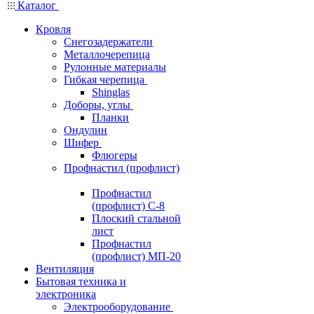
Каталог
Кровля
Снегозадержатели
Металлочерепица
Рулонные материалы
Гибкая черепица
Shinglas
Доборы, углы
Планки
Ондулин
Шифер
Флюгеры
Профнастил (профлист)
Профнастил
(профлист) С-8
Плоский стальной
лист
Профнастил
(профлист) МП-20
Вентиляция
Бытовая техника и
электроника
Электрооборудование