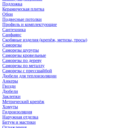
Подложка
Керамическая плитка
Обои
Подвесные потолки
Профиль и комплектующие
Сантехника
Санфаянс
Скобяные изделия (крепёж, метизы, тросы)
Саморезы
Саморезы шурупы
Саморезы кровельные
Саморезы по дереву
Саморезы по металлу
Саморезы с прессшайбой
Дюбели для теплоизоляции
Анкеры
Гвозди
Дюбели
Заклепки
Метрический крепёж
Хомуты
Гидроизоляция
Наружная отделка
Битум и мастики
Ограждения