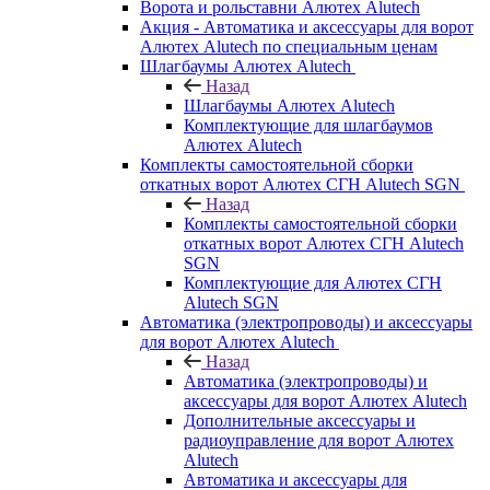
Ворота и рольставни Алютех Alutech
Акция - Автоматика и аксессуары для ворот
Алютех Alutech по специальным ценам
Шлагбаумы Алютех Alutech
Назад
Шлагбаумы Алютех Alutech
Комплектующие для шлагбаумов
Алютех Alutech
Комплекты самостоятельной сборки
откатных ворот Алютех СГН Alutech SGN
Назад
Комплекты самостоятельной сборки
откатных ворот Алютех СГН Alutech
SGN
Комплектующие для Алютех СГН
Alutech SGN
Автоматика (электропроводы) и аксессуары
для ворот Алютех Alutech
Назад
Автоматика (электропроводы) и
аксессуары для ворот Алютех Alutech
Дополнительные аксессуары и
радиоуправление для ворот Алютех
Alutech
Автоматика и аксессуары для