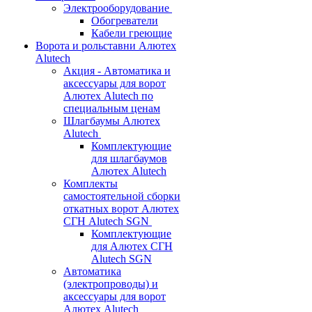
Электрооборудование
Обогреватели
Кабели греющие
Ворота и рольставни Алютех
Alutech
Акция - Автоматика и
аксессуары для ворот
Алютех Alutech по
специальным ценам
Шлагбаумы Алютех
Alutech
Комплектующие
для шлагбаумов
Алютех Alutech
Комплекты
самостоятельной сборки
откатных ворот Алютех
СГН Alutech SGN
Комплектующие
для Алютех СГН
Alutech SGN
Автоматика
(электропроводы) и
аксессуары для ворот
Алютех Alutech