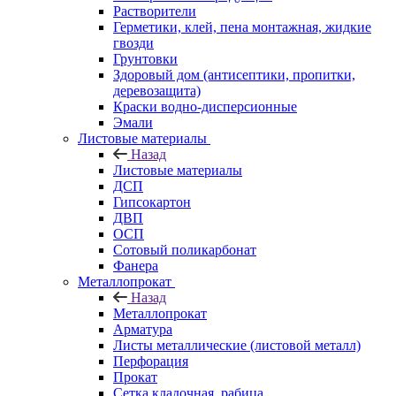
Растворители
Герметики, клей, пена монтажная, жидкие
гвозди
Грунтовки
Здоровый дом (антисептики, пропитки,
деревозащита)
Краски водно-дисперсионные
Эмали
Листовые материалы
Назад
Листовые материалы
ДСП
Гипсокартон
ДВП
ОСП
Сотовый поликарбонат
Фанера
Металлопрокат
Назад
Металлопрокат
Арматура
Листы металлические (листовой металл)
Перфорация
Прокат
Сетка кладочная, рабица