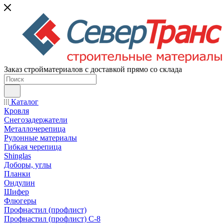
Заказ стройматериалов с доставкой прямо со склада
Каталог
Кровля
Снегозадержатели
Металлочерепица
Рулонные материалы
Гибкая черепица
Shinglas
Доборы, углы
Планки
Ондулин
Шифер
Флюгеры
Профнастил (профлист)
Профнастил (профлист) С-8