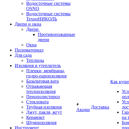
Водосточные системы
OSNO
Водосточные системы
ТехноНИКОЛЬ
Двери и окна
Двери
Противопожарные
двери
Окна
Пиломатериал
Для сада
Теплицы
Изоляция и утеплитель
Пленки, мембраны,
гидро-пароизоляция
Базальтовая вата
Как купи
Отражающая
теплоизоляция
Усл
Пенополистирол
опл
Стекловата
Усл
Трубная изоляция
Доставка
дос
Акции
Джут, пакля, жгут
Гар
Керамзит
на 
Шумоизоляция
Бон
Инструмент
про