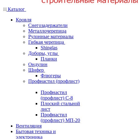
Каталог
Кровля
Снегозадержатели
Металлочерепица
Рулонные материалы
Гибкая черепица
Shinglas
Доборы, углы
Планки
Ондулин
Шифер
Флюгеры
Профнастил (профлист)
Профнастил
(профлист) С-8
Плоский стальной
лист
Профнастил
(профлист) МП-20
Вентиляция
Бытовая техника и
электроника