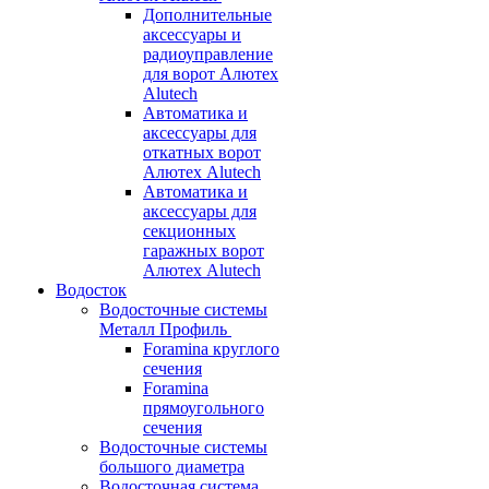
Дополнительные
аксессуары и
радиоуправление
для ворот Алютех
Alutech
Автоматика и
аксессуары для
откатных ворот
Алютех Alutech
Автоматика и
аксессуары для
секционных
гаражных ворот
Алютех Alutech
Водосток
Водосточные системы
Металл Профиль
Foramina круглого
сечения
Foramina
прямоугольного
сечения
Водосточные системы
большого диаметра
Водосточная система