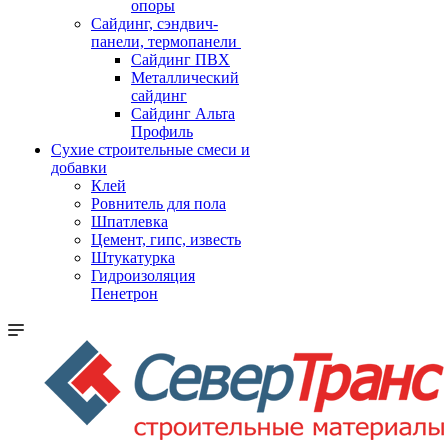
опоры
Cайдинг, сэндвич-
панели, термопанели
Сайдинг ПВХ
Металлический
сайдинг
Сайдинг Альта
Профиль
Сухие строительные смеси и
добавки
Клей
Ровнитель для пола
Шпатлевка
Цемент, гипс, известь
Штукатурка
Гидроизоляция
Пенетрон