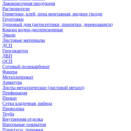
Лакокрасочная продукция
Растворители
Герметики, клей, пена монтажная, жидкие гвозди
Грунтовки
Здоровый дом (антисептики, пропитки, деревозащита)
Краски водно-дисперсионные
Эмали
Листовые материалы
ДСП
Гипсокартон
ДВП
ОСП
Сотовый поликарбонат
Фанера
Металлопрокат
Арматура
Листы металлические (листовой металл)
Перфорация
Прокат
Сетка кладочная, рабица
Проволока
Труба
Внутренняя отделка
Напольные покрытия
Плинтусы, порожки