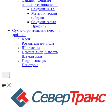
Cайдинг, сэндвич-
панели, термопанели
Сайдинг ПВХ
Металлический
сайдинг
Сайдинг Альта
Профиль
Сухие строительные смеси и
добавки
Клей
Ровнитель для пола
Шпатлевка
Цемент, гипс, известь
Штукатурка
Гидроизоляция
Пенетрон