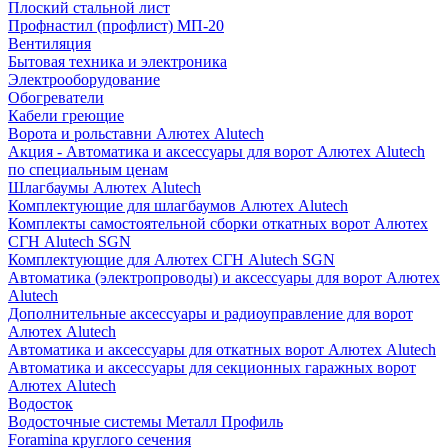
Плоский стальной лист
Профнастил (профлист) МП-20
Вентиляция
Бытовая техника и электроника
Электрооборудование
Обогреватели
Кабели греющие
Ворота и рольставни Алютех Alutech
Акция - Автоматика и аксессуары для ворот Алютех Alutech
по специальным ценам
Шлагбаумы Алютех Alutech
Комплектующие для шлагбаумов Алютех Alutech
Комплекты самостоятельной сборки откатных ворот Алютех
СГН Alutech SGN
Комплектующие для Алютех СГН Alutech SGN
Автоматика (электропроводы) и аксессуары для ворот Алютех
Alutech
Дополнительные аксессуары и радиоуправление для ворот
Алютех Alutech
Автоматика и аксессуары для откатных ворот Алютех Alutech
Автоматика и аксессуары для секционных гаражных ворот
Алютех Alutech
Водосток
Водосточные системы Металл Профиль
Foramina круглого сечения