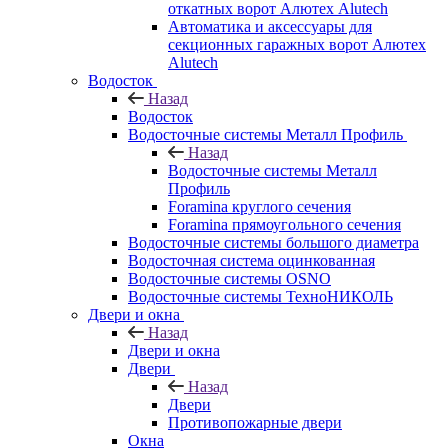
откатных ворот Алютех Alutech
Автоматика и аксессуары для
секционных гаражных ворот Алютех
Alutech
Водосток
Назад
Водосток
Водосточные системы Металл Профиль
Назад
Водосточные системы Металл
Профиль
Foramina круглого сечения
Foramina прямоугольного сечения
Водосточные системы большого диаметра
Водосточная система оцинкованная
Водосточные системы OSNO
Водосточные системы ТехноНИКОЛЬ
Двери и окна
Назад
Двери и окна
Двери
Назад
Двери
Противопожарные двери
Окна