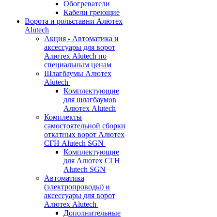
Обогреватели
Кабели греющие
Ворота и рольставни Алютех
Alutech
Акция - Автоматика и
аксессуары для ворот
Алютех Alutech по
специальным ценам
Шлагбаумы Алютех
Alutech
Комплектующие
для шлагбаумов
Алютех Alutech
Комплекты
самостоятельной сборки
откатных ворот Алютех
СГН Alutech SGN
Комплектующие
для Алютех СГН
Alutech SGN
Автоматика
(электропроводы) и
аксессуары для ворот
Алютех Alutech
Дополнительные