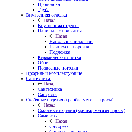
Проволока
Труба
Внутренняя отделка
Назад
Внутренняя отделка
Напольные покрытия
Назад
Напольные покрытия
Плинтусы, порожки
Подложка
Керамическая плитка
Обои
Подвесные потолки
Профиль и комплектующие
Сантехника
Назад
Сантехника
Санфаянс
Скобяные изделия (крепёж, метизы, тросы)
Назад
Скобяные изделия (крепёж, метизы, тросы)
Саморезы
Назад
Саморезы
Саморезы шурупы