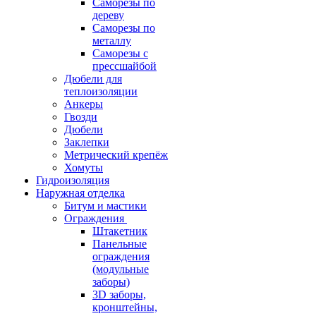
Саморезы по
дереву
Саморезы по
металлу
Саморезы с
прессшайбой
Дюбели для
теплоизоляции
Анкеры
Гвозди
Дюбели
Заклепки
Метрический крепёж
Хомуты
Гидроизоляция
Наружная отделка
Битум и мастики
Ограждения
Штакетник
Панельные
ограждения
(модульные
заборы)
3D заборы,
кронштейны,