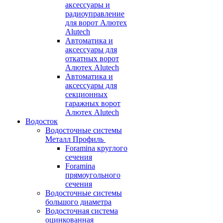
аксессуары и
радиоуправление
для ворот Алютех
Alutech
Автоматика и
аксессуары для
откатных ворот
Алютех Alutech
Автоматика и
аксессуары для
секционных
гаражных ворот
Алютех Alutech
Водосток
Водосточные системы
Металл Профиль
Foramina круглого
сечения
Foramina
прямоугольного
сечения
Водосточные системы
большого диаметра
Водосточная система
оцинкованная