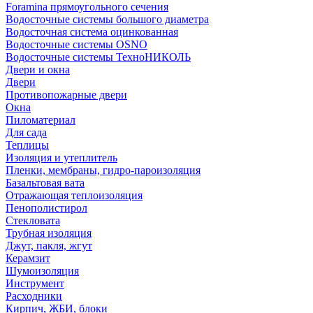
Foramina прямоугольного сечения
Водосточные системы большого диаметра
Водосточная система оцинкованная
Водосточные системы OSNO
Водосточные системы ТехноНИКОЛЬ
Двери и окна
Двери
Противопожарные двери
Окна
Пиломатериал
Для сада
Теплицы
Изоляция и утеплитель
Пленки, мембраны, гидро-пароизоляция
Базальтовая вата
Отражающая теплоизоляция
Пенополистирол
Стекловата
Трубная изоляция
Джут, пакля, жгут
Керамзит
Шумоизоляция
Инструмент
Расходники
Кирпич, ЖБИ, блоки