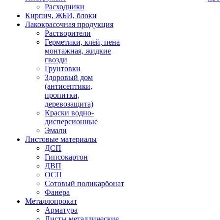
Расходники
Кирпич, ЖБИ, блоки
Лакокрасочная продукция
Растворители
Герметики, клей, пена
монтажная, жидкие
гвозди
Грунтовки
Здоровый дом
(антисептики,
пропитки,
деревозащита)
Краски водно-
дисперсионные
Эмали
Листовые материалы
ДСП
Гипсокартон
ДВП
ОСП
Сотовый поликарбонат
Фанера
Металлопрокат
Арматура
Листы металлические