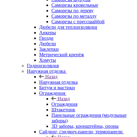
Саморезы кровельные
Саморезы по дереву
Саморезы по металлу
Саморезы с прессшайбой
Дюбели для теплоизоляции
Анкеры
Гвозди
Дюбели
Заклепки
Метрический крепёж
Хомуты
Гидроизоляция
Наружная отделка
Назад
Наружная отделка
Битум и мастики
Ограждения
Назад
Ограждения
Штакетник
Панельные ограждения (модульные
заборы)
3D заборы, кронштейны, опоры
Cайдинг, сэндвич-панели, термопанели