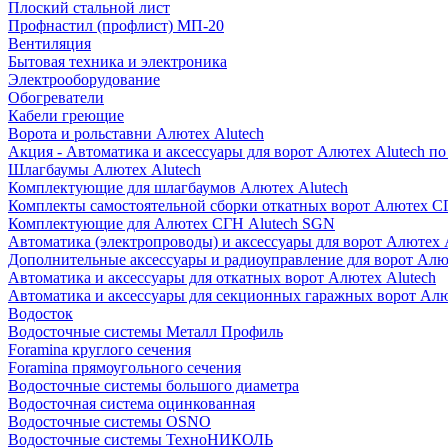
Плоский стальной лист
Профнастил (профлист) МП-20
Вентиляция
Бытовая техника и электроника
Электрооборудование
Обогреватели
Кабели греющие
Ворота и рольставни Алютех Alutech
Акция - Автоматика и аксессуары для ворот Алютех Alutech п
Шлагбаумы Алютех Alutech
Комплектующие для шлагбаумов Алютех Alutech
Комплекты самостоятельной сборки откатных ворот Алютех С
Комплектующие для Алютех СГН Alutech SGN
Автоматика (электропроводы) и аксессуары для ворот Алютех 
Дополнительные аксессуары и радиоуправление для ворот Алю
Автоматика и аксессуары для откатных ворот Алютех Alutech
Автоматика и аксессуары для секционных гаражных ворот Алю
Водосток
Водосточные системы Металл Профиль
Foramina круглого сечения
Foramina прямоугольного сечения
Водосточные системы большого диаметра
Водосточная система оцинкованная
Водосточные системы OSNO
Водосточные системы ТехноНИКОЛЬ