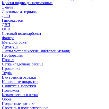
Краски водно-дисперсионные
Эмали
Листовые материалы
ДСП
Гипсокартон
ДВП
ОСП
Сотовый поликарбонат
Фанера
Металлопрокат
Арматура
Листы металлические (листовой металл)
Перфорация
Прокат
Сетка кладочная, рабица
Проволока
Труба
Внутренняя отделка
Напольные покрытия
Плинтусы, порожки
Подложка
Керамическая плитка
Обои
Подвесные потолки
Профиль и комплектующие