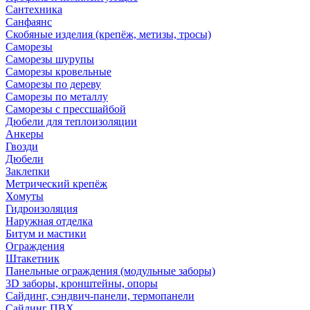
Сантехника
Санфаянс
Скобяные изделия (крепёж, метизы, тросы)
Саморезы
Саморезы шурупы
Саморезы кровельные
Саморезы по дереву
Саморезы по металлу
Саморезы с прессшайбой
Дюбели для теплоизоляции
Анкеры
Гвозди
Дюбели
Заклепки
Метрический крепёж
Хомуты
Гидроизоляция
Наружная отделка
Битум и мастики
Ограждения
Штакетник
Панельные ограждения (модульные заборы)
3D заборы, кронштейны, опоры
Cайдинг, сэндвич-панели, термопанели
Сайдинг ПВХ