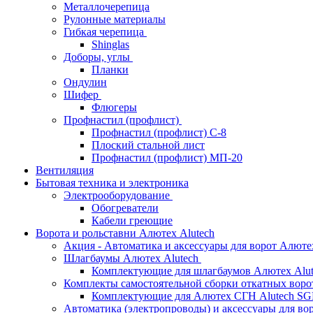
Металлочерепица
Рулонные материалы
Гибкая черепица
Shinglas
Доборы, углы
Планки
Ондулин
Шифер
Флюгеры
Профнастил (профлист)
Профнастил (профлист) С-8
Плоский стальной лист
Профнастил (профлист) МП-20
Вентиляция
Бытовая техника и электроника
Электрооборудование
Обогреватели
Кабели греющие
Ворота и рольставни Алютех Alutech
Акция - Автоматика и аксессуары для ворот Алюте
Шлагбаумы Алютех Alutech
Комплектующие для шлагбаумов Алютех Alut
Комплекты самостоятельной сборки откатных вор
Комплектующие для Алютех СГН Alutech S
Автоматика (электропроводы) и аксессуары для во