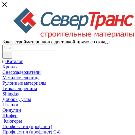
Заказ стройматериалов с доставкой прямо со склада
Каталог
Кровля
Снегозадержатели
Металлочерепица
Рулонные материалы
Гибкая черепица
Shinglas
Доборы, углы
Планки
Ондулин
Шифер
Флюгеры
Профнастил (профлист)
Профнастил (профлист) С-8