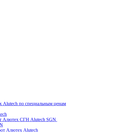
х Alutech по специальным ценам
ech
от Алютех СГН Alutech SGN
GN
рот Алютех Alutech