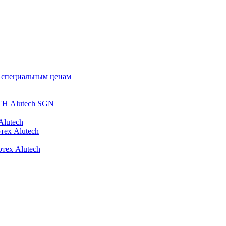
о специальным ценам
ГН Alutech SGN
Alutech
тех Alutech
тех Alutech