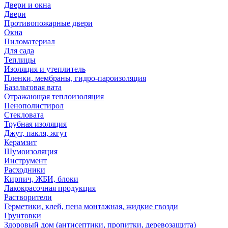
Двери и окна
Двери
Противопожарные двери
Окна
Пиломатериал
Для сада
Теплицы
Изоляция и утеплитель
Пленки, мембраны, гидро-пароизоляция
Базальтовая вата
Отражающая теплоизоляция
Пенополистирол
Стекловата
Трубная изоляция
Джут, пакля, жгут
Керамзит
Шумоизоляция
Инструмент
Расходники
Кирпич, ЖБИ, блоки
Лакокрасочная продукция
Растворители
Герметики, клей, пена монтажная, жидкие гвозди
Грунтовки
Здоровый дом (антисептики, пропитки, деревозащита)