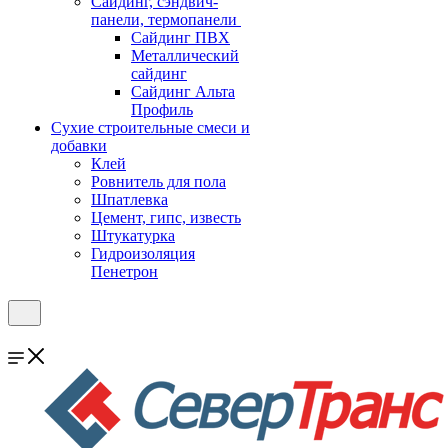
Cайдинг, сэндвич-
панели, термопанели
Сайдинг ПВХ
Металлический
сайдинг
Сайдинг Альта
Профиль
Сухие строительные смеси и
добавки
Клей
Ровнитель для пола
Шпатлевка
Цемент, гипс, известь
Штукатурка
Гидроизоляция
Пенетрон