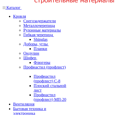
Каталог
Кровля
Снегозадержатели
Металлочерепица
Рулонные материалы
Гибкая черепица
Shinglas
Доборы, углы
Планки
Ондулин
Шифер
Флюгеры
Профнастил (профлист)
Профнастил
(профлист) С-8
Плоский стальной
лист
Профнастил
(профлист) МП-20
Вентиляция
Бытовая техника и
электроника