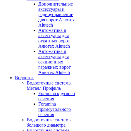
Дополнительные
аксессуары и
радиоуправление
для ворот Алютех
Alutech
Автоматика и
аксессуары для
откатных ворот
Алютех Alutech
Автоматика и
аксессуары для
секционных
гаражных ворот
Алютех Alutech
Водосток
Водосточные системы
Металл Профиль
Foramina круглого
сечения
Foramina
прямоугольного
сечения
Водосточные системы
большого диаметра
Водосточная система