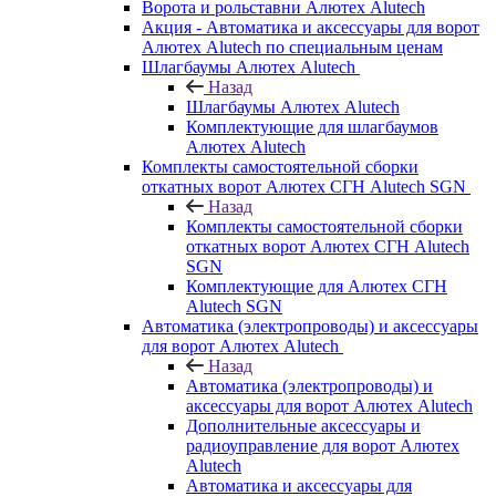
Ворота и рольставни Алютех Alutech
Акция - Автоматика и аксессуары для ворот
Алютех Alutech по специальным ценам
Шлагбаумы Алютех Alutech
Назад
Шлагбаумы Алютех Alutech
Комплектующие для шлагбаумов
Алютех Alutech
Комплекты самостоятельной сборки
откатных ворот Алютех СГН Alutech SGN
Назад
Комплекты самостоятельной сборки
откатных ворот Алютех СГН Alutech
SGN
Комплектующие для Алютех СГН
Alutech SGN
Автоматика (электропроводы) и аксессуары
для ворот Алютех Alutech
Назад
Автоматика (электропроводы) и
аксессуары для ворот Алютех Alutech
Дополнительные аксессуары и
радиоуправление для ворот Алютех
Alutech
Автоматика и аксессуары для