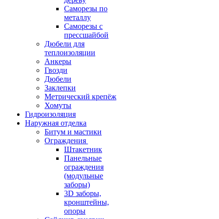
Саморезы по
металлу
Саморезы с
прессшайбой
Дюбели для
теплоизоляции
Анкеры
Гвозди
Дюбели
Заклепки
Метрический крепёж
Хомуты
Гидроизоляция
Наружная отделка
Битум и мастики
Ограждения
Штакетник
Панельные
ограждения
(модульные
заборы)
3D заборы,
кронштейны,
опоры