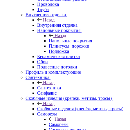
Проволока
Труба
Внутренняя отделка
Назад
Внутренняя отделка
Напольные покрытия
Назад
Напольные покрытия
Плинтусы, порожки
Подложка
Керамическая плитка
Обои
Подвесные потолки
Профиль и комплектующие
Сантехника
Назад
Сантехника
Санфаянс
Скобяные изделия (крепёж, метизы, тросы)
Назад
Скобяные изделия (крепёж, метизы, тросы)
Саморезы
Назад
Саморезы
Саморезы шурупы