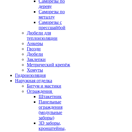
Саморезы по
дереву
Саморезы по
металлу
Саморезы с
прессшайбой
Дюбели для
теплоизоляции
Анкеры
Гвозди
Дюбели
Заклепки
Метрический крепёж
Хомуты
Гидроизоляция
Наружная отделка
Битум и мастики
Ограждения
Штакетник
Панельные
ограждения
(модульные
заборы)
3D заборы,
кронштейны,