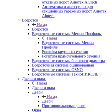
откатных ворот Алютех Alutech
Автоматика и аксессуары для
секционных гаражных ворот Алютех
Alutech
Водосток
Назад
Водосток
Водосточные системы Металл Профиль
Назад
Водосточные системы Металл
Профиль
Foramina круглого сечения
Foramina прямоугольного сечения
Водосточные системы большого диаметра
Водосточная система оцинкованная
Водосточные системы OSNO
Водосточные системы ТехноНИКОЛЬ
Двери и окна
Назад
Двери и окна
Двери
Назад
Двери
Противопожарные двери
Окна