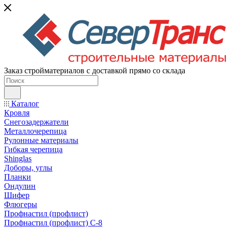
Заказ стройматериалов с доставкой прямо со склада
Каталог
Кровля
Снегозадержатели
Металлочерепица
Рулонные материалы
Гибкая черепица
Shinglas
Доборы, углы
Планки
Ондулин
Шифер
Флюгеры
Профнастил (профлист)
Профнастил (профлист) С-8