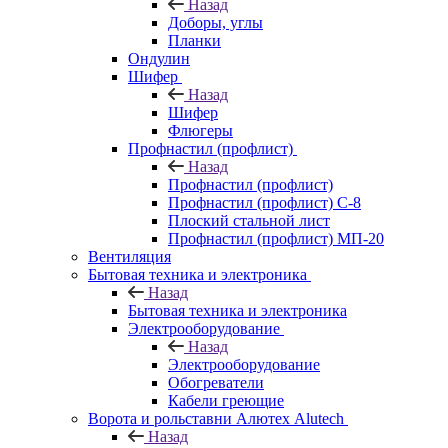
Назад
Доборы, углы
Планки
Ондулин
Шифер
Назад
Шифер
Флюгеры
Профнастил (профлист)
Назад
Профнастил (профлист)
Профнастил (профлист) С-8
Плоский стальной лист
Профнастил (профлист) МП-20
Вентиляция
Бытовая техника и электроника
Назад
Бытовая техника и электроника
Электрооборудование
Назад
Электрооборудование
Обогреватели
Кабели греющие
Ворота и рольставни Алютех Alutech
Назад