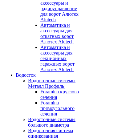
аксессуары и
радиоуправление
для ворот Алютех
Alutech
Автоматика и
аксессуары для
откатных ворот
Алютех Alutech
Автоматика и
аксессуары для
секционных
гаражных ворот
Алютех Alutech
Водосток
Водосточные системы
Металл Профиль
Foramina круглого
сечения
Foramina
прямоугольного
сечения
Водосточные системы
большого диаметра
Водосточная система
оцинкованная