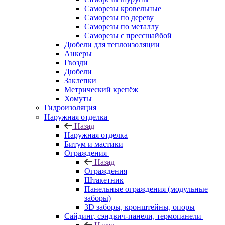
Саморезы кровельные
Саморезы по дереву
Саморезы по металлу
Саморезы с прессшайбой
Дюбели для теплоизоляции
Анкеры
Гвозди
Дюбели
Заклепки
Метрический крепёж
Хомуты
Гидроизоляция
Наружная отделка
Назад
Наружная отделка
Битум и мастики
Ограждения
Назад
Ограждения
Штакетник
Панельные ограждения (модульные
заборы)
3D заборы, кронштейны, опоры
Cайдинг, сэндвич-панели, термопанели