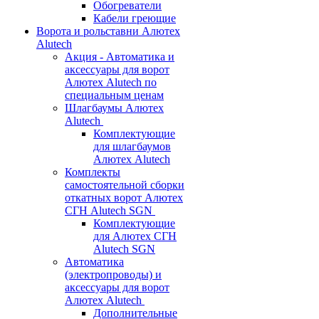
Обогреватели
Кабели греющие
Ворота и рольставни Алютех
Alutech
Акция - Автоматика и
аксессуары для ворот
Алютех Alutech по
специальным ценам
Шлагбаумы Алютех
Alutech
Комплектующие
для шлагбаумов
Алютех Alutech
Комплекты
самостоятельной сборки
откатных ворот Алютех
СГН Alutech SGN
Комплектующие
для Алютех СГН
Alutech SGN
Автоматика
(электропроводы) и
аксессуары для ворот
Алютех Alutech
Дополнительные