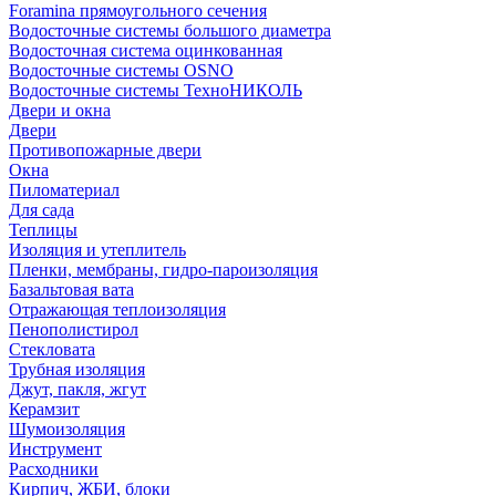
Foramina прямоугольного сечения
Водосточные системы большого диаметра
Водосточная система оцинкованная
Водосточные системы OSNO
Водосточные системы ТехноНИКОЛЬ
Двери и окна
Двери
Противопожарные двери
Окна
Пиломатериал
Для сада
Теплицы
Изоляция и утеплитель
Пленки, мембраны, гидро-пароизоляция
Базальтовая вата
Отражающая теплоизоляция
Пенополистирол
Стекловата
Трубная изоляция
Джут, пакля, жгут
Керамзит
Шумоизоляция
Инструмент
Расходники
Кирпич, ЖБИ, блоки