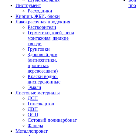
Инструмент
про
Расходники
Кирпич, ЖБИ, блоки
Лакокрасочная продукция
Растворители
Герметики, клей, пена
монтажная, жидкие
гвозди
Грунтовки
Здоровый дом
(антисептики,
пропитки,
деревозащита)
Краски водно-
дисперсионные
Эмали
Листовые материалы
ДСП
Гипсокартон
ДВП
ОСП
Сотовый поликарбонат
Фанера
Металлопрокат