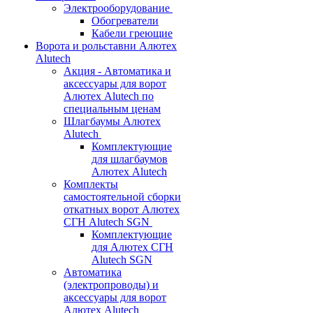
Электрооборудование
Обогреватели
Кабели греющие
Ворота и рольставни Алютех
Alutech
Акция - Автоматика и
аксессуары для ворот
Алютех Alutech по
специальным ценам
Шлагбаумы Алютех
Alutech
Комплектующие
для шлагбаумов
Алютех Alutech
Комплекты
самостоятельной сборки
откатных ворот Алютех
СГН Alutech SGN
Комплектующие
для Алютех СГН
Alutech SGN
Автоматика
(электропроводы) и
аксессуары для ворот
Алютех Alutech