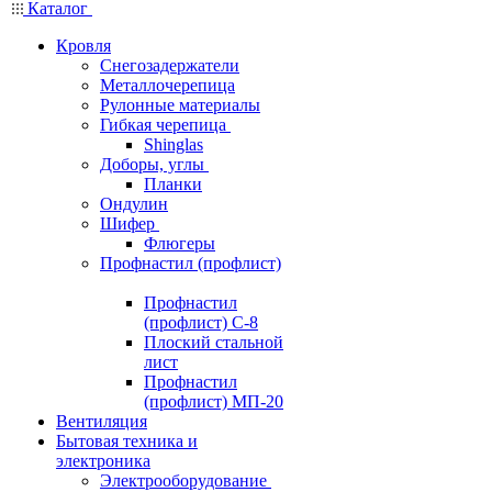
Каталог
Кровля
Снегозадержатели
Металлочерепица
Рулонные материалы
Гибкая черепица
Shinglas
Доборы, углы
Планки
Ондулин
Шифер
Флюгеры
Профнастил (профлист)
Профнастил
(профлист) С-8
Плоский стальной
лист
Профнастил
(профлист) МП-20
Вентиляция
Бытовая техника и
электроника
Электрооборудование