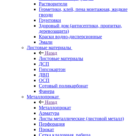
Растворители
Герметики, клей, пена монтажная, жидкие
гвозди
Грунтовки
Здоровый дом (антисептики, пропитки,
деревозащита)
Краски водно-дисперсионные
Эмали
Листовые материалы
Назад
Листовые материалы
ДСП
Гипсокартон
ДВП
ОСП
Сотовый поликарбонат
Фанера
Металлопрокат
Назад
Металлопрокат
Арматура
Листы металлические (листовой металл)
Перфорация
Прокат
Сетка кладочная, рабица