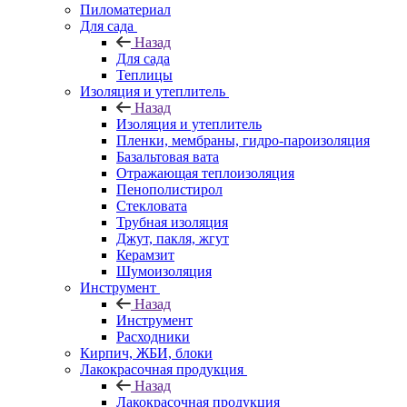
Пиломатериал
Для сада
Назад
Для сада
Теплицы
Изоляция и утеплитель
Назад
Изоляция и утеплитель
Пленки, мембраны, гидро-пароизоляция
Базальтовая вата
Отражающая теплоизоляция
Пенополистирол
Стекловата
Трубная изоляция
Джут, пакля, жгут
Керамзит
Шумоизоляция
Инструмент
Назад
Инструмент
Расходники
Кирпич, ЖБИ, блоки
Лакокрасочная продукция
Назад
Лакокрасочная продукция