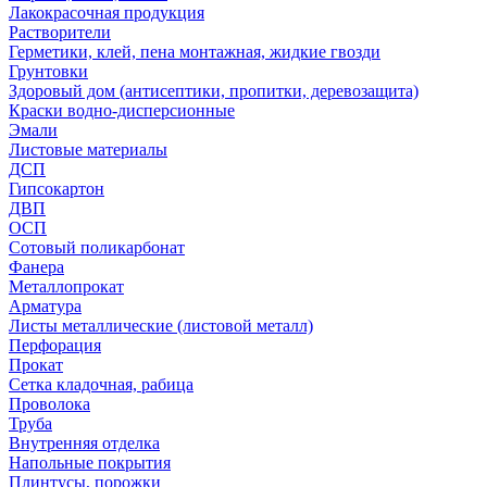
Лакокрасочная продукция
Растворители
Герметики, клей, пена монтажная, жидкие гвозди
Грунтовки
Здоровый дом (антисептики, пропитки, деревозащита)
Краски водно-дисперсионные
Эмали
Листовые материалы
ДСП
Гипсокартон
ДВП
ОСП
Сотовый поликарбонат
Фанера
Металлопрокат
Арматура
Листы металлические (листовой металл)
Перфорация
Прокат
Сетка кладочная, рабица
Проволока
Труба
Внутренняя отделка
Напольные покрытия
Плинтусы, порожки