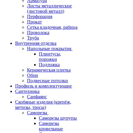
Арматура
Листы металлические
(листовой металл)
Перфорация
Прокат
Сетка кладочная, рабица
Проволока
Труба
Внутренняя отделка
Напольные покрытия
Плинтусы,
порожки
Подложка
Керамическая плитка
Обои
Подвесные потолки
Профиль и комплектующие
Сантехника
Санфаянс
Скобяные изделия (крепёж,
метизы, тросы)
Саморезы
Саморезы шурупы
Саморезы
кровельные