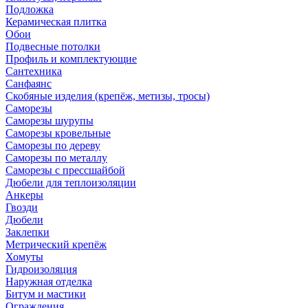
Подложка
Керамическая плитка
Обои
Подвесные потолки
Профиль и комплектующие
Сантехника
Санфаянс
Скобяные изделия (крепёж, метизы, тросы)
Саморезы
Саморезы шурупы
Саморезы кровельные
Саморезы по дереву
Саморезы по металлу
Саморезы с прессшайбой
Дюбели для теплоизоляции
Анкеры
Гвозди
Дюбели
Заклепки
Метрический крепёж
Хомуты
Гидроизоляция
Наружная отделка
Битум и мастики
Ограждения