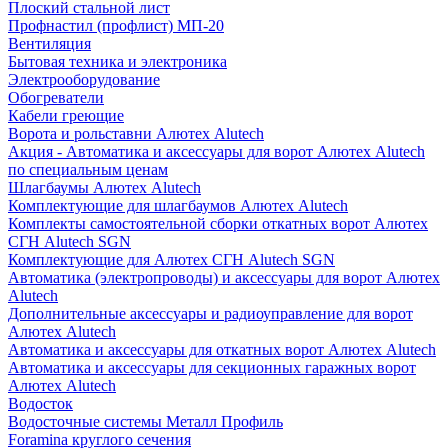
Плоский стальной лист
Профнастил (профлист) МП-20
Вентиляция
Бытовая техника и электроника
Электрооборудование
Обогреватели
Кабели греющие
Ворота и рольставни Алютех Alutech
Акция - Автоматика и аксессуары для ворот Алютех Alutech
по специальным ценам
Шлагбаумы Алютех Alutech
Комплектующие для шлагбаумов Алютех Alutech
Комплекты самостоятельной сборки откатных ворот Алютех
СГН Alutech SGN
Комплектующие для Алютех СГН Alutech SGN
Автоматика (электропроводы) и аксессуары для ворот Алютех
Alutech
Дополнительные аксессуары и радиоуправление для ворот
Алютех Alutech
Автоматика и аксессуары для откатных ворот Алютех Alutech
Автоматика и аксессуары для секционных гаражных ворот
Алютех Alutech
Водосток
Водосточные системы Металл Профиль
Foramina круглого сечения