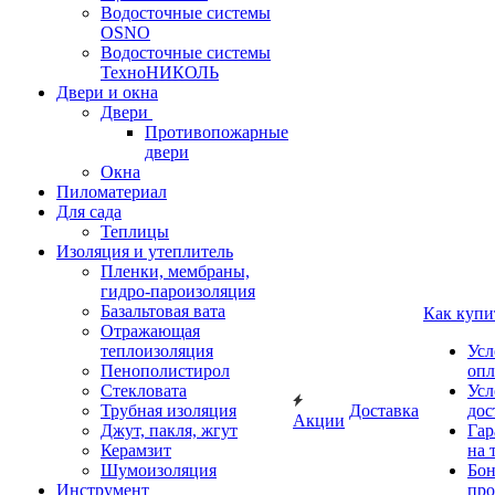
Водосточные системы
OSNO
Водосточные системы
ТехноНИКОЛЬ
Двери и окна
Двери
Противопожарные
двери
Окна
Пиломатериал
Для сада
Теплицы
Изоляция и утеплитель
Пленки, мембраны,
гидро-пароизоляция
Базальтовая вата
Как купи
Отражающая
теплоизоляция
Усл
Пенополистирол
опл
Стекловата
Усл
Трубная изоляция
Доставка
дос
Акции
Джут, пакля, жгут
Гар
Керамзит
на 
Шумоизоляция
Бон
Инструмент
про