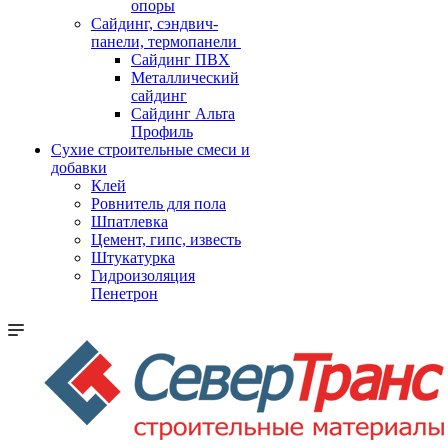
опоры
Cайдинг, сэндвич-
панели, термопанели
Сайдинг ПВХ
Металлический
сайдинг
Сайдинг Альта
Профиль
Сухие строительные смеси и
добавки
Клей
Ровнитель для пола
Шпатлевка
Цемент, гипс, известь
Штукатурка
Гидроизоляция
Пенетрон