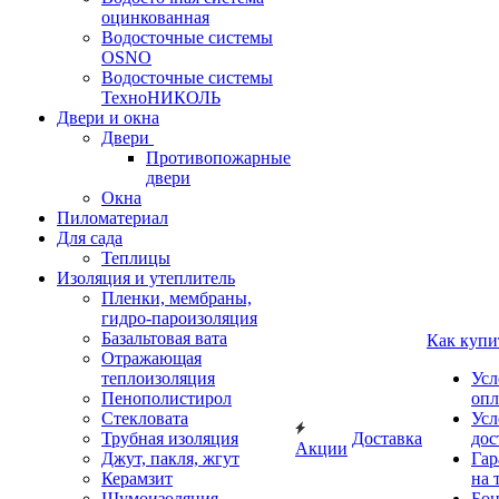
оцинкованная
Водосточные системы
OSNO
Водосточные системы
ТехноНИКОЛЬ
Двери и окна
Двери
Противопожарные
двери
Окна
Пиломатериал
Для сада
Теплицы
Изоляция и утеплитель
Пленки, мембраны,
гидро-пароизоляция
Базальтовая вата
Как купи
Отражающая
теплоизоляция
Усл
Пенополистирол
опл
Стекловата
Усл
Трубная изоляция
Доставка
дос
Акции
Джут, пакля, жгут
Гар
Керамзит
на 
Шумоизоляция
Бон