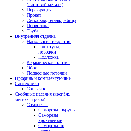
(листовой металл)
Перфорация
Прокат
Сетка кладочная, рабица
Проволока
Труба
Внутренняя отделка
Напольные покрытия
Плинтусы,
порожки
Подложка
Керамическая плитка
Обои
Подвесные потолки
Профиль и комплектующие
Сантехника
Санфаянс
Скобяные изделия (крепёж,
метизы, тросы)
Саморезы
Саморезы шурупы
Саморезы
кровельные
Саморезы по
дереву