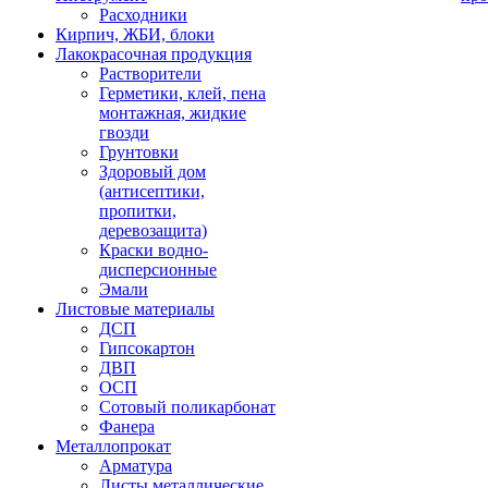
Расходники
Кирпич, ЖБИ, блоки
Лакокрасочная продукция
Растворители
Герметики, клей, пена
монтажная, жидкие
гвозди
Грунтовки
Здоровый дом
(антисептики,
пропитки,
деревозащита)
Краски водно-
дисперсионные
Эмали
Листовые материалы
ДСП
Гипсокартон
ДВП
ОСП
Сотовый поликарбонат
Фанера
Металлопрокат
Арматура
Листы металлические