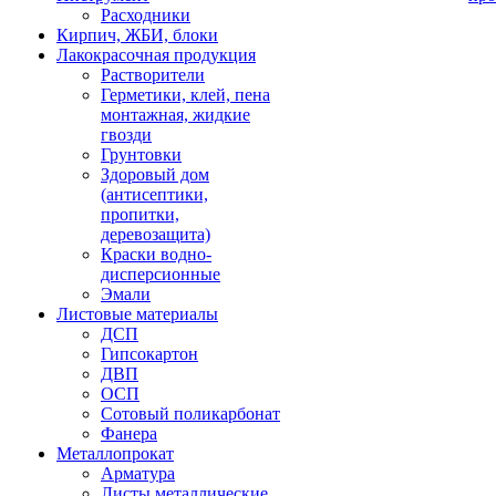
Расходники
Кирпич, ЖБИ, блоки
Лакокрасочная продукция
Растворители
Герметики, клей, пена
монтажная, жидкие
гвозди
Грунтовки
Здоровый дом
(антисептики,
пропитки,
деревозащита)
Краски водно-
дисперсионные
Эмали
Листовые материалы
ДСП
Гипсокартон
ДВП
ОСП
Сотовый поликарбонат
Фанера
Металлопрокат
Арматура
Листы металлические