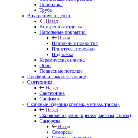
Проволока
Труба
Внутренняя отделка
Назад
Внутренняя отделка
Напольные покрытия
Назад
Напольные покрытия
Плинтусы, порожки
Подложка
Керамическая плитка
Обои
Подвесные потолки
Профиль и комплектующие
Сантехника
Назад
Сантехника
Санфаянс
Скобяные изделия (крепёж, метизы, тросы)
Назад
Скобяные изделия (крепёж, метизы, тросы)
Саморезы
Назад
Саморезы
Саморезы шурупы