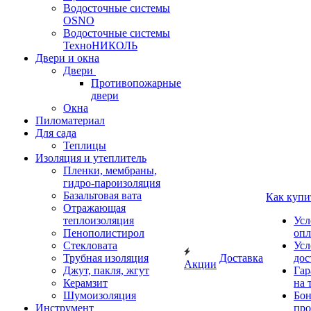
Водосточные системы
OSNO
Водосточные системы
ТехноНИКОЛЬ
Двери и окна
Двери
Противопожарные
двери
Окна
Пиломатериал
Для сада
Теплицы
Изоляция и утеплитель
Пленки, мембраны,
гидро-пароизоляция
Базальтовая вата
Как купи
Отражающая
теплоизоляция
Усл
Пенополистирол
опл
Стекловата
Усл
Трубная изоляция
Доставка
дос
Акции
Джут, пакля, жгут
Гар
Керамзит
на 
Шумоизоляция
Бон
Инструмент
про