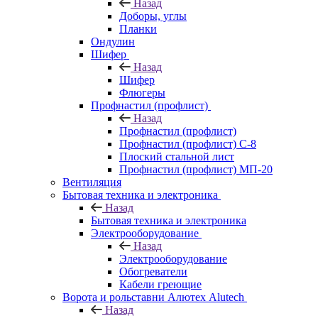
Назад
Доборы, углы
Планки
Ондулин
Шифер
Назад
Шифер
Флюгеры
Профнастил (профлист)
Назад
Профнастил (профлист)
Профнастил (профлист) С-8
Плоский стальной лист
Профнастил (профлист) МП-20
Вентиляция
Бытовая техника и электроника
Назад
Бытовая техника и электроника
Электрооборудование
Назад
Электрооборудование
Обогреватели
Кабели греющие
Ворота и рольставни Алютех Alutech
Назад