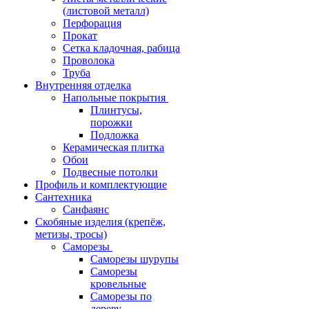
(листовой металл)
Перфорация
Прокат
Сетка кладочная, рабица
Проволока
Труба
Внутренняя отделка
Напольные покрытия
Плинтусы,
порожки
Подложка
Керамическая плитка
Обои
Подвесные потолки
Профиль и комплектующие
Сантехника
Санфаянс
Скобяные изделия (крепёж,
метизы, тросы)
Саморезы
Саморезы шурупы
Саморезы
кровельные
Саморезы по
дереву