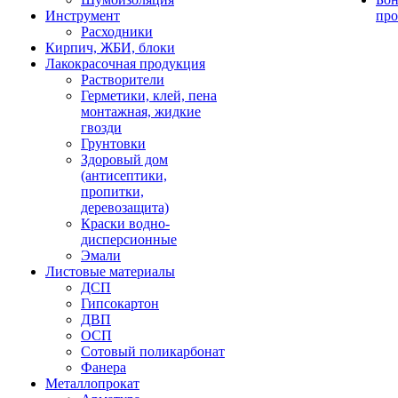
Инструмент
про
Расходники
Кирпич, ЖБИ, блоки
Лакокрасочная продукция
Растворители
Герметики, клей, пена
монтажная, жидкие
гвозди
Грунтовки
Здоровый дом
(антисептики,
пропитки,
деревозащита)
Краски водно-
дисперсионные
Эмали
Листовые материалы
ДСП
Гипсокартон
ДВП
ОСП
Сотовый поликарбонат
Фанера
Металлопрокат