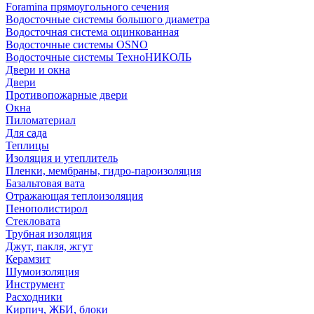
Foramina прямоугольного сечения
Водосточные системы большого диаметра
Водосточная система оцинкованная
Водосточные системы OSNO
Водосточные системы ТехноНИКОЛЬ
Двери и окна
Двери
Противопожарные двери
Окна
Пиломатериал
Для сада
Теплицы
Изоляция и утеплитель
Пленки, мембраны, гидро-пароизоляция
Базальтовая вата
Отражающая теплоизоляция
Пенополистирол
Стекловата
Трубная изоляция
Джут, пакля, жгут
Керамзит
Шумоизоляция
Инструмент
Расходники
Кирпич, ЖБИ, блоки