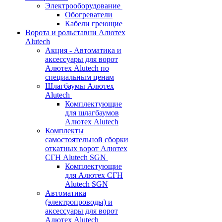
Электрооборудование
Обогреватели
Кабели греющие
Ворота и рольставни Алютех
Alutech
Акция - Автоматика и
аксессуары для ворот
Алютех Alutech по
специальным ценам
Шлагбаумы Алютех
Alutech
Комплектующие
для шлагбаумов
Алютех Alutech
Комплекты
самостоятельной сборки
откатных ворот Алютех
СГН Alutech SGN
Комплектующие
для Алютех СГН
Alutech SGN
Автоматика
(электропроводы) и
аксессуары для ворот
Алютех Alutech