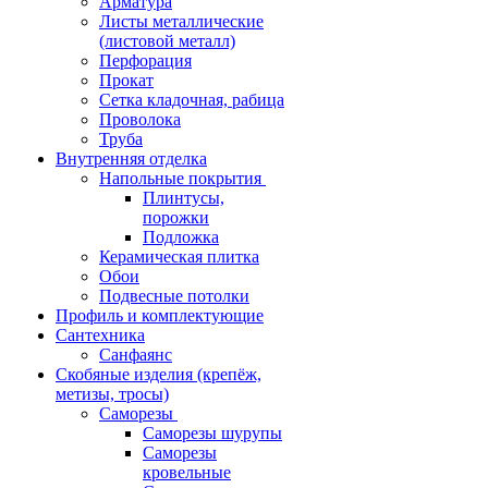
Арматура
Листы металлические
(листовой металл)
Перфорация
Прокат
Сетка кладочная, рабица
Проволока
Труба
Внутренняя отделка
Напольные покрытия
Плинтусы,
порожки
Подложка
Керамическая плитка
Обои
Подвесные потолки
Профиль и комплектующие
Сантехника
Санфаянс
Скобяные изделия (крепёж,
метизы, тросы)
Саморезы
Саморезы шурупы
Саморезы
кровельные