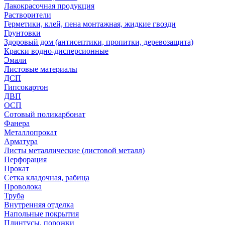
Лакокрасочная продукция
Растворители
Герметики, клей, пена монтажная, жидкие гвозди
Грунтовки
Здоровый дом (антисептики, пропитки, деревозащита)
Краски водно-дисперсионные
Эмали
Листовые материалы
ДСП
Гипсокартон
ДВП
ОСП
Сотовый поликарбонат
Фанера
Металлопрокат
Арматура
Листы металлические (листовой металл)
Перфорация
Прокат
Сетка кладочная, рабица
Проволока
Труба
Внутренняя отделка
Напольные покрытия
Плинтусы, порожки