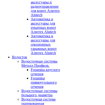
аксессуары и
радиоуправление
для ворот Алютех
Alutech
Автоматика и
аксессуары для
откатных ворот
Алютех Alutech
Автоматика и
аксессуары для
секционных
гаражных ворот
Алютех Alutech
Водосток
Водосточные системы
Металл Профиль
Foramina круглого
сечения
Foramina
прямоугольного
сечения
Водосточные системы
большого диаметра
Водосточная система
оцинкованная