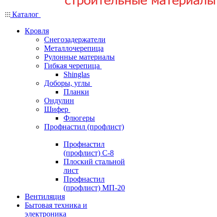
Каталог
Кровля
Снегозадержатели
Металлочерепица
Рулонные материалы
Гибкая черепица
Shinglas
Доборы, углы
Планки
Ондулин
Шифер
Флюгеры
Профнастил (профлист)
Профнастил
(профлист) С-8
Плоский стальной
лист
Профнастил
(профлист) МП-20
Вентиляция
Бытовая техника и
электроника