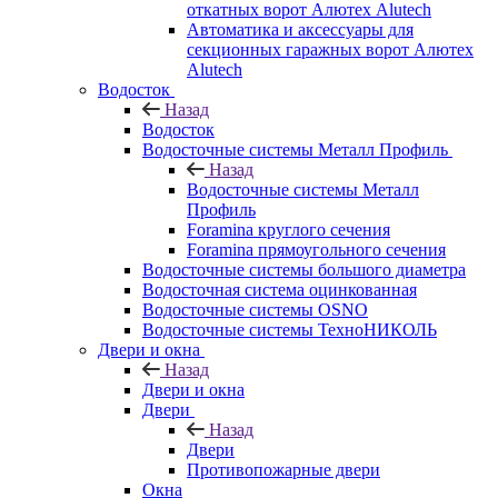
откатных ворот Алютех Alutech
Автоматика и аксессуары для
секционных гаражных ворот Алютех
Alutech
Водосток
Назад
Водосток
Водосточные системы Металл Профиль
Назад
Водосточные системы Металл
Профиль
Foramina круглого сечения
Foramina прямоугольного сечения
Водосточные системы большого диаметра
Водосточная система оцинкованная
Водосточные системы OSNO
Водосточные системы ТехноНИКОЛЬ
Двери и окна
Назад
Двери и окна
Двери
Назад
Двери
Противопожарные двери
Окна