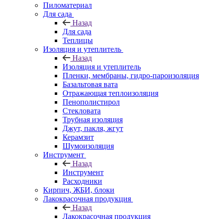
Пиломатериал
Для сада
Назад
Для сада
Теплицы
Изоляция и утеплитель
Назад
Изоляция и утеплитель
Пленки, мембраны, гидро-пароизоляция
Базальтовая вата
Отражающая теплоизоляция
Пенополистирол
Стекловата
Трубная изоляция
Джут, пакля, жгут
Керамзит
Шумоизоляция
Инструмент
Назад
Инструмент
Расходники
Кирпич, ЖБИ, блоки
Лакокрасочная продукция
Назад
Лакокрасочная продукция