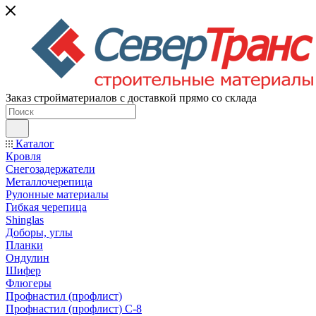
Заказ стройматериалов с доставкой прямо со склада
Каталог
Кровля
Снегозадержатели
Металлочерепица
Рулонные материалы
Гибкая черепица
Shinglas
Доборы, углы
Планки
Ондулин
Шифер
Флюгеры
Профнастил (профлист)
Профнастил (профлист) С-8