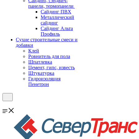
Cайдинг, сэндвич-
панели, термопанели
Сайдинг ПВХ
Металлический
сайдинг
Сайдинг Альта
Профиль
Сухие строительные смеси и
добавки
Клей
Ровнитель для пола
Шпатлевка
Цемент, гипс, известь
Штукатурка
Гидроизоляция
Пенетрон