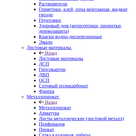
Растворители
Герметики, клей, пена монтажная, жидкие
гвозди
Грунтовки
Здоровый дом (антисептики, пропитки,
деревозащита)
Краски водно-дисперсионные
Эмали
Листовые материалы
Назад
Листовые материалы
ДСП
Гипсокартон
ДВП
ОСП
Сотовый поликарбонат
Фанера
Металлопрокат
Назад
Металлопрокат
Арматура
Листы металлические (листовой металл)
Перфорация
Прокат
Сетка кладочная, рабица