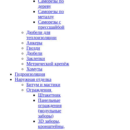
Саморезы по
дереву
Саморезы по
металлу
Саморезы с
прессшайбой
Дюбели для
теплоизоляции
Анкеры
Гвозди
Дюбели
Заклепки
Метрический крепёж
Хомуты
Гидроизоляция
Наружная отделка
Битум и мастики
Ограждения
Штакетник
Панельные
ограждения
(модульные
заборы)
3D заборы,
кронштейны,