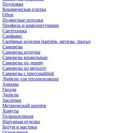
Подложка
Керамическая плитка
Обои
Подвесные потолки
Профиль и комплектующие
Сантехника
Санфаянс
Скобяные изделия (крепёж, метизы, тросы)
Саморезы
Саморезы шурупы
Саморезы кровельные
Саморезы по дереву
Саморезы по металлу
Саморезы с прессшайбой
Дюбели для теплоизоляции
Анкеры
Гвозди
Дюбели
Заклепки
Метрический крепёж
Хомуты
Гидроизоляция
Наружная отделка
Битум и мастики
Ограждения