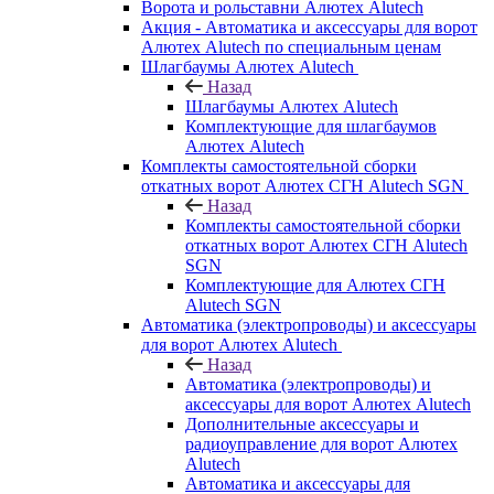
Ворота и рольставни Алютех Alutech
Акция - Автоматика и аксессуары для ворот
Алютех Alutech по специальным ценам
Шлагбаумы Алютех Alutech
Назад
Шлагбаумы Алютех Alutech
Комплектующие для шлагбаумов
Алютех Alutech
Комплекты самостоятельной сборки
откатных ворот Алютех СГН Alutech SGN
Назад
Комплекты самостоятельной сборки
откатных ворот Алютех СГН Alutech
SGN
Комплектующие для Алютех СГН
Alutech SGN
Автоматика (электропроводы) и аксессуары
для ворот Алютех Alutech
Назад
Автоматика (электропроводы) и
аксессуары для ворот Алютех Alutech
Дополнительные аксессуары и
радиоуправление для ворот Алютех
Alutech
Автоматика и аксессуары для