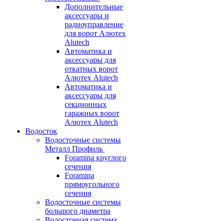
Дополнительные
аксессуары и
радиоуправление
для ворот Алютех
Alutech
Автоматика и
аксессуары для
откатных ворот
Алютех Alutech
Автоматика и
аксессуары для
секционных
гаражных ворот
Алютех Alutech
Водосток
Водосточные системы
Металл Профиль
Foramina круглого
сечения
Foramina
прямоугольного
сечения
Водосточные системы
большого диаметра
Водосточная система