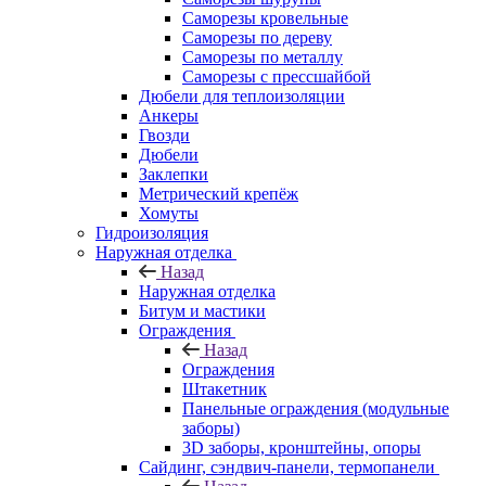
Саморезы кровельные
Саморезы по дереву
Саморезы по металлу
Саморезы с прессшайбой
Дюбели для теплоизоляции
Анкеры
Гвозди
Дюбели
Заклепки
Метрический крепёж
Хомуты
Гидроизоляция
Наружная отделка
Назад
Наружная отделка
Битум и мастики
Ограждения
Назад
Ограждения
Штакетник
Панельные ограждения (модульные
заборы)
3D заборы, кронштейны, опоры
Cайдинг, сэндвич-панели, термопанели