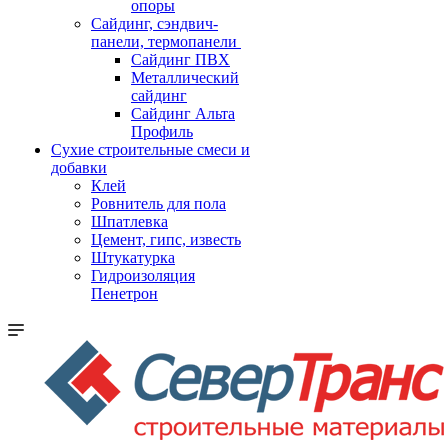
опоры
Cайдинг, сэндвич-
панели, термопанели
Сайдинг ПВХ
Металлический
сайдинг
Сайдинг Альта
Профиль
Сухие строительные смеси и
добавки
Клей
Ровнитель для пола
Шпатлевка
Цемент, гипс, известь
Штукатурка
Гидроизоляция
Пенетрон