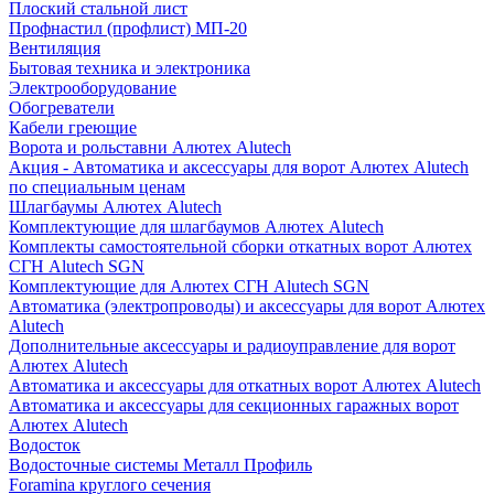
Плоский стальной лист
Профнастил (профлист) МП-20
Вентиляция
Бытовая техника и электроника
Электрооборудование
Обогреватели
Кабели греющие
Ворота и рольставни Алютех Alutech
Акция - Автоматика и аксессуары для ворот Алютех Alutech
по специальным ценам
Шлагбаумы Алютех Alutech
Комплектующие для шлагбаумов Алютех Alutech
Комплекты самостоятельной сборки откатных ворот Алютех
СГН Alutech SGN
Комплектующие для Алютех СГН Alutech SGN
Автоматика (электропроводы) и аксессуары для ворот Алютех
Alutech
Дополнительные аксессуары и радиоуправление для ворот
Алютех Alutech
Автоматика и аксессуары для откатных ворот Алютех Alutech
Автоматика и аксессуары для секционных гаражных ворот
Алютех Alutech
Водосток
Водосточные системы Металл Профиль
Foramina круглого сечения