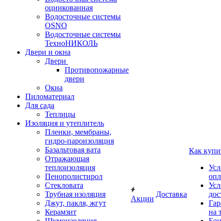
оцинкованная
Водосточные системы
OSNO
Водосточные системы
ТехноНИКОЛЬ
Двери и окна
Двери
Противопожарные
двери
Окна
Пиломатериал
Для сада
Теплицы
Изоляция и утеплитель
Пленки, мембраны,
гидро-пароизоляция
Базальтовая вата
Как купи
Отражающая
теплоизоляция
Усл
Пенополистирол
опл
Стекловата
Усл
Трубная изоляция
Доставка
дос
Акции
Джут, пакля, жгут
Гар
Керамзит
на 
Шумоизоляция
Бон