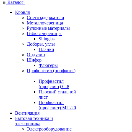
Каталог
Кровля
Снегозадержатели
Металлочерепица
Рулонные материалы
Гибкая черепица
Shinglas
Доборы, углы
Планки
Ондулин
Шифер
Флюгеры
Профнастил (профлист)
Профнастил
(профлист) С-8
Плоский стальной
лист
Профнастил
(профлист) МП-20
Вентиляция
Бытовая техника и
электроника
Электрооборудование