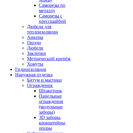
Саморезы по
металлу
Саморезы с
прессшайбой
Дюбели для
теплоизоляции
Анкеры
Гвозди
Дюбели
Заклепки
Метрический крепёж
Хомуты
Гидроизоляция
Наружная отделка
Битум и мастики
Ограждения
Штакетник
Панельные
ограждения
(модульные
заборы)
3D заборы,
кронштейны,
опоры