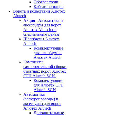
Обогреватели
Кабели греющие
Ворота и рольставни Алютех
Alutech
Акция - Автоматика и
аксессуары для ворот
Алютех Alutech по
специальным ценам
Шлагбаумы Алютех
Alutech
Комплектующие
для шлагбаумов
Алютех Alutech
Комплекты
самостоятельной сборки
откатных ворот Алютех
СГН Alutech SGN
Комплектующие
для Алютех СГН
Alutech SGN
Автоматика
(электропроводы) и
аксессуары для ворот
Алютех Alutech
Дополнительные