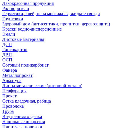
Лакокрасочная продукция
Растворители
Герметики, клей, пена монтажная, жидкие гвозди
Грунтовки
Здоровый дом (антисептики, пропитки, деревозащита)
Краски водно-дисперсионные
Эмали
Листовые материалы
ДСП
Гипсокартон
ДВП
ОСП
Сотовый поликарбонат
Фанера
Металлопрокат
Арматура
Листы металлические (листовой металл)
Перфорация
Прокат
Сетка кладочная, рабица
Проволока
Труба
Внутренняя отделка
Напольные покрытия
Плинтусы, порожки