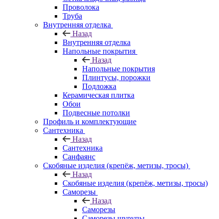
Проволока
Труба
Внутренняя отделка
Назад
Внутренняя отделка
Напольные покрытия
Назад
Напольные покрытия
Плинтусы, порожки
Подложка
Керамическая плитка
Обои
Подвесные потолки
Профиль и комплектующие
Сантехника
Назад
Сантехника
Санфаянс
Скобяные изделия (крепёж, метизы, тросы)
Назад
Скобяные изделия (крепёж, метизы, тросы)
Саморезы
Назад
Саморезы
Саморезы шурупы