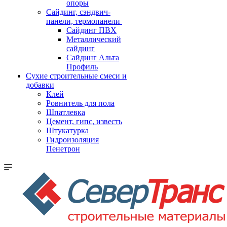
опоры
Cайдинг, сэндвич-
панели, термопанели
Сайдинг ПВХ
Металлический
сайдинг
Сайдинг Альта
Профиль
Сухие строительные смеси и
добавки
Клей
Ровнитель для пола
Шпатлевка
Цемент, гипс, известь
Штукатурка
Гидроизоляция
Пенетрон