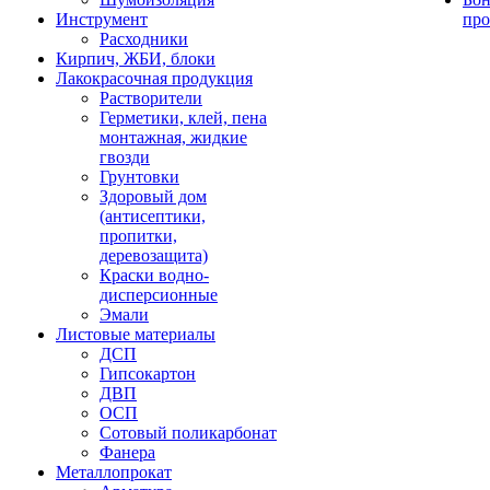
Инструмент
про
Расходники
Кирпич, ЖБИ, блоки
Лакокрасочная продукция
Растворители
Герметики, клей, пена
монтажная, жидкие
гвозди
Грунтовки
Здоровый дом
(антисептики,
пропитки,
деревозащита)
Краски водно-
дисперсионные
Эмали
Листовые материалы
ДСП
Гипсокартон
ДВП
ОСП
Сотовый поликарбонат
Фанера
Металлопрокат