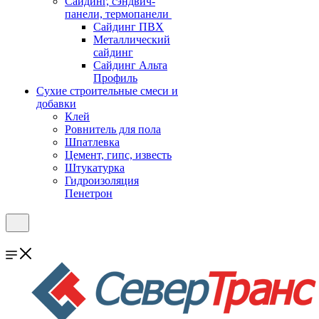
Cайдинг, сэндвич-
панели, термопанели
Сайдинг ПВХ
Металлический
сайдинг
Сайдинг Альта
Профиль
Сухие строительные смеси и
добавки
Клей
Ровнитель для пола
Шпатлевка
Цемент, гипс, известь
Штукатурка
Гидроизоляция
Пенетрон