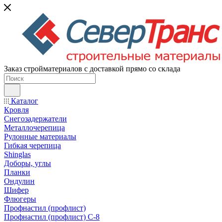
Заказ стройматериалов с доставкой прямо со склада
Каталог
Кровля
Снегозадержатели
Металлочерепица
Рулонные материалы
Гибкая черепица
Shinglas
Доборы, углы
Планки
Ондулин
Шифер
Флюгеры
Профнастил (профлист)
Профнастил (профлист) С-8