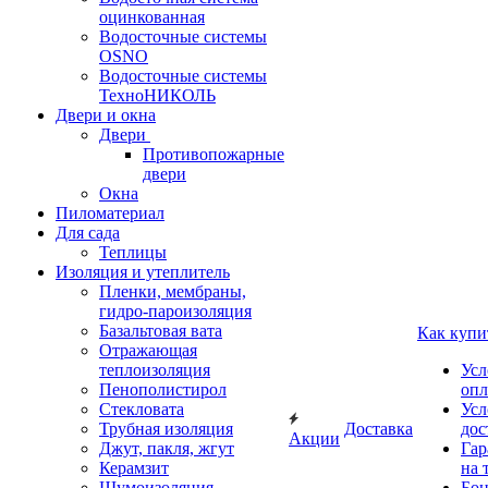
оцинкованная
Водосточные системы
OSNO
Водосточные системы
ТехноНИКОЛЬ
Двери и окна
Двери
Противопожарные
двери
Окна
Пиломатериал
Для сада
Теплицы
Изоляция и утеплитель
Пленки, мембраны,
гидро-пароизоляция
Базальтовая вата
Как купи
Отражающая
теплоизоляция
Усл
Пенополистирол
опл
Стекловата
Усл
Трубная изоляция
Доставка
дос
Акции
Джут, пакля, жгут
Гар
Керамзит
на 
Шумоизоляция
Бон