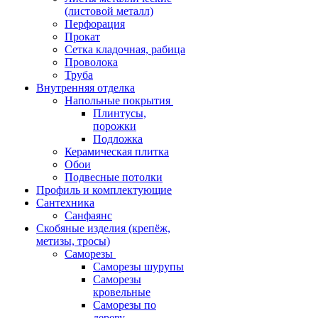
(листовой металл)
Перфорация
Прокат
Сетка кладочная, рабица
Проволока
Труба
Внутренняя отделка
Напольные покрытия
Плинтусы,
порожки
Подложка
Керамическая плитка
Обои
Подвесные потолки
Профиль и комплектующие
Сантехника
Санфаянс
Скобяные изделия (крепёж,
метизы, тросы)
Саморезы
Саморезы шурупы
Саморезы
кровельные
Саморезы по
дереву