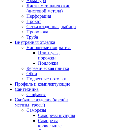
Арматура
Листы металлические
(листовой металл)
Перфорация
Прокат
Сетка кладочная, рабица
Проволока
Труба
Внутренняя отделка
Напольные покрытия
Плинтусы,
порожки
Подложка
Керамическая плитка
Обои
Подвесные потолки
Профиль и комплектующие
Сантехника
Санфаянс
Скобяные изделия (крепёж,
метизы, тросы)
Саморезы
Саморезы шурупы
Саморезы
кровельные