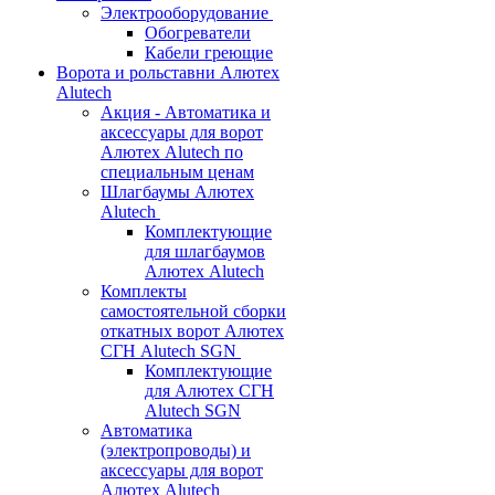
Электрооборудование
Обогреватели
Кабели греющие
Ворота и рольставни Алютех
Alutech
Акция - Автоматика и
аксессуары для ворот
Алютех Alutech по
специальным ценам
Шлагбаумы Алютех
Alutech
Комплектующие
для шлагбаумов
Алютех Alutech
Комплекты
самостоятельной сборки
откатных ворот Алютех
СГН Alutech SGN
Комплектующие
для Алютех СГН
Alutech SGN
Автоматика
(электропроводы) и
аксессуары для ворот
Алютех Alutech