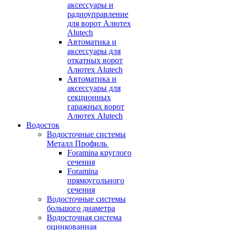
аксессуары и
радиоуправление
для ворот Алютех
Alutech
Автоматика и
аксессуары для
откатных ворот
Алютех Alutech
Автоматика и
аксессуары для
секционных
гаражных ворот
Алютех Alutech
Водосток
Водосточные системы
Металл Профиль
Foramina круглого
сечения
Foramina
прямоугольного
сечения
Водосточные системы
большого диаметра
Водосточная система
оцинкованная