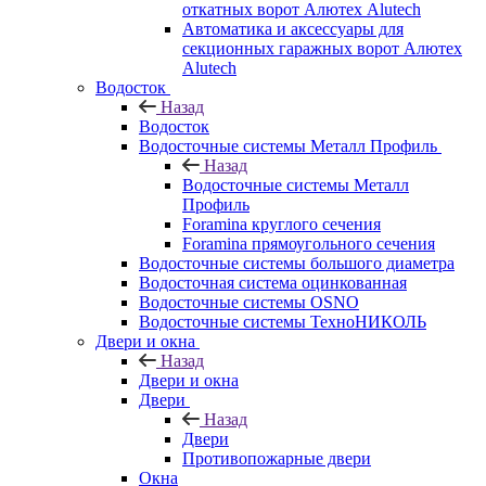
откатных ворот Алютех Alutech
Автоматика и аксессуары для
секционных гаражных ворот Алютех
Alutech
Водосток
Назад
Водосток
Водосточные системы Металл Профиль
Назад
Водосточные системы Металл
Профиль
Foramina круглого сечения
Foramina прямоугольного сечения
Водосточные системы большого диаметра
Водосточная система оцинкованная
Водосточные системы OSNO
Водосточные системы ТехноНИКОЛЬ
Двери и окна
Назад
Двери и окна
Двери
Назад
Двери
Противопожарные двери
Окна