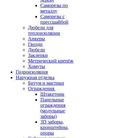
Саморезы по
металлу
Саморезы с
прессшайбой
Дюбели для
теплоизоляции
Анкеры
Гвозди
Дюбели
Заклепки
Метрический крепёж
Хомуты
Гидроизоляция
Наружная отделка
Битум и мастики
Ограждения
Штакетник
Панельные
ограждения
(модульные
заборы)
3D заборы,
кронштейны,
опоры