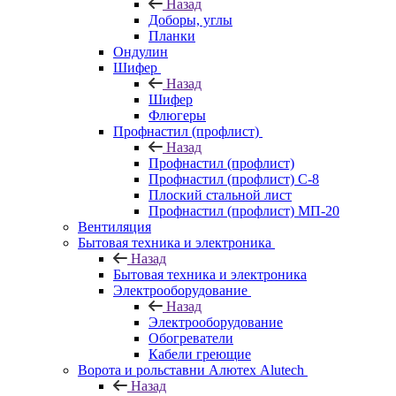
Назад
Доборы, углы
Планки
Ондулин
Шифер
Назад
Шифер
Флюгеры
Профнастил (профлист)
Назад
Профнастил (профлист)
Профнастил (профлист) С-8
Плоский стальной лист
Профнастил (профлист) МП-20
Вентиляция
Бытовая техника и электроника
Назад
Бытовая техника и электроника
Электрооборудование
Назад
Электрооборудование
Обогреватели
Кабели греющие
Ворота и рольставни Алютех Alutech
Назад