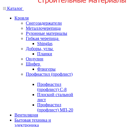
Каталог
Кровля
Снегозадержатели
Металлочерепица
Рулонные материалы
Гибкая черепица
Shinglas
Доборы, углы
Планки
Ондулин
Шифер
Флюгеры
Профнастил (профлист)
Профнастил
(профлист) С-8
Плоский стальной
лист
Профнастил
(профлист) МП-20
Вентиляция
Бытовая техника и
электроника