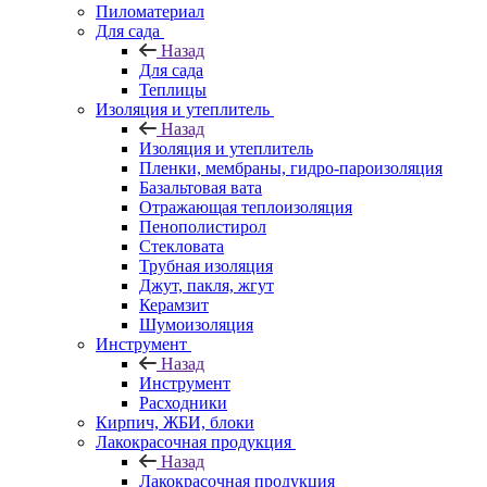
Пиломатериал
Для сада
Назад
Для сада
Теплицы
Изоляция и утеплитель
Назад
Изоляция и утеплитель
Пленки, мембраны, гидро-пароизоляция
Базальтовая вата
Отражающая теплоизоляция
Пенополистирол
Стекловата
Трубная изоляция
Джут, пакля, жгут
Керамзит
Шумоизоляция
Инструмент
Назад
Инструмент
Расходники
Кирпич, ЖБИ, блоки
Лакокрасочная продукция
Назад
Лакокрасочная продукция