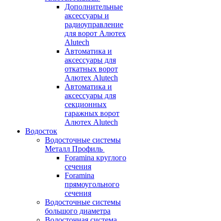
Дополнительные
аксессуары и
радиоуправление
для ворот Алютех
Alutech
Автоматика и
аксессуары для
откатных ворот
Алютех Alutech
Автоматика и
аксессуары для
секционных
гаражных ворот
Алютех Alutech
Водосток
Водосточные системы
Металл Профиль
Foramina круглого
сечения
Foramina
прямоугольного
сечения
Водосточные системы
большого диаметра
Водосточная система