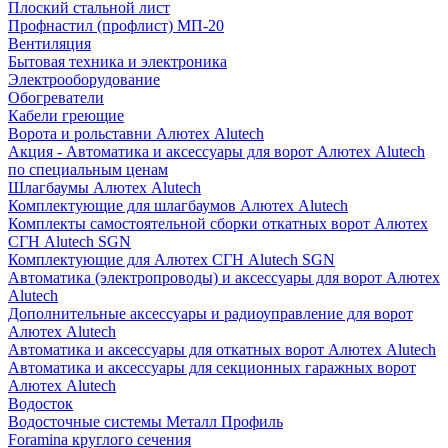
Плоский стальной лист
Профнастил (профлист) МП-20
Вентиляция
Бытовая техника и электроника
Электрооборудование
Обогреватели
Кабели греющие
Ворота и рольставни Алютех Alutech
Акция - Автоматика и аксессуары для ворот Алютех Alutech
по специальным ценам
Шлагбаумы Алютех Alutech
Комплектующие для шлагбаумов Алютех Alutech
Комплекты самостоятельной сборки откатных ворот Алютех
СГН Alutech SGN
Комплектующие для Алютех СГН Alutech SGN
Автоматика (электропроводы) и аксессуары для ворот Алютех
Alutech
Дополнительные аксессуары и радиоуправление для ворот
Алютех Alutech
Автоматика и аксессуары для откатных ворот Алютех Alutech
Автоматика и аксессуары для секционных гаражных ворот
Алютех Alutech
Водосток
Водосточные системы Металл Профиль
Foramina круглого сечения