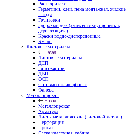
Растворители
Герметики, клей, пена монтажная, жидкие
гвозди
Грунтовки
Здоровый дом (антисептики, пропитки,
деревозащита)
Краски водно-дисперсионные
Эмали
Листовые материалы
Назад
Листовые материалы
ДСП
Гипсокартон
ДВП
ОСП
Сотовый поликарбонат
Фанера
Металлопрокат
Назад
Металлопрокат
Арматура
Листы металлические (листовой металл)
Перфорация
Прокат
Сетка кладочная, рабица