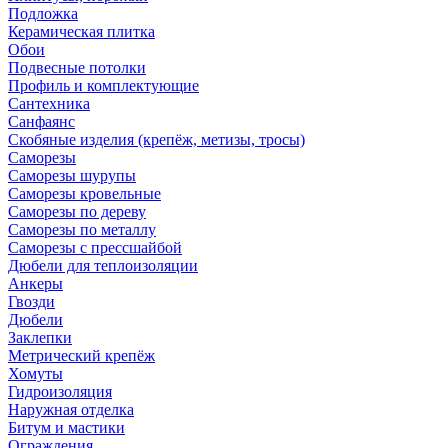
Подложка
Керамическая плитка
Обои
Подвесные потолки
Профиль и комплектующие
Сантехника
Санфаянс
Скобяные изделия (крепёж, метизы, тросы)
Саморезы
Саморезы шурупы
Саморезы кровельные
Саморезы по дереву
Саморезы по металлу
Саморезы с прессшайбой
Дюбели для теплоизоляции
Анкеры
Гвозди
Дюбели
Заклепки
Метрический крепёж
Хомуты
Гидроизоляция
Наружная отделка
Битум и мастики
Ограждения