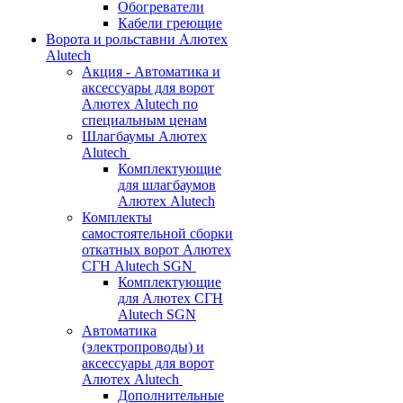
Обогреватели
Кабели греющие
Ворота и рольставни Алютех
Alutech
Акция - Автоматика и
аксессуары для ворот
Алютех Alutech по
специальным ценам
Шлагбаумы Алютех
Alutech
Комплектующие
для шлагбаумов
Алютех Alutech
Комплекты
самостоятельной сборки
откатных ворот Алютех
СГН Alutech SGN
Комплектующие
для Алютех СГН
Alutech SGN
Автоматика
(электропроводы) и
аксессуары для ворот
Алютех Alutech
Дополнительные