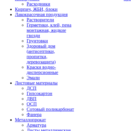
Расходники
Кирпич, ЖБИ, блоки
Лакокрасочная продукция
Растворители
Герметики, клей, пена
монтажная, жидкие
гвозди
Грунтовки
Здоровый дом
(антисептики,
пропитки,
деревозащита)
Краски водно-
дисперсионные
Эмали
Листовые материалы
ДСП
Гипсокартон
ДВП
ОСП
Сотовый поликарбонат
Фанера
Металлопрокат
Арматура
Листы металлические