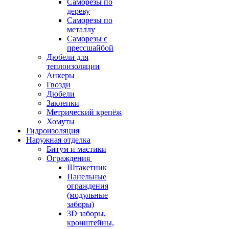
Саморезы по
дереву
Саморезы по
металлу
Саморезы с
прессшайбой
Дюбели для
теплоизоляции
Анкеры
Гвозди
Дюбели
Заклепки
Метрический крепёж
Хомуты
Гидроизоляция
Наружная отделка
Битум и мастики
Ограждения
Штакетник
Панельные
ограждения
(модульные
заборы)
3D заборы,
кронштейны,