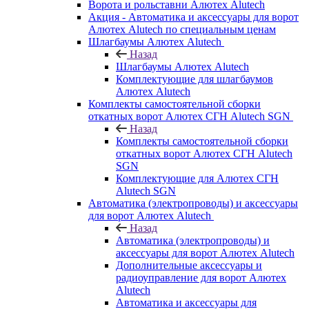
Ворота и рольставни Алютех Alutech
Акция - Автоматика и аксессуары для ворот
Алютех Alutech по специальным ценам
Шлагбаумы Алютех Alutech
Назад
Шлагбаумы Алютех Alutech
Комплектующие для шлагбаумов
Алютех Alutech
Комплекты самостоятельной сборки
откатных ворот Алютех СГН Alutech SGN
Назад
Комплекты самостоятельной сборки
откатных ворот Алютех СГН Alutech
SGN
Комплектующие для Алютех СГН
Alutech SGN
Автоматика (электропроводы) и аксессуары
для ворот Алютех Alutech
Назад
Автоматика (электропроводы) и
аксессуары для ворот Алютех Alutech
Дополнительные аксессуары и
радиоуправление для ворот Алютех
Alutech
Автоматика и аксессуары для