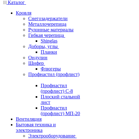
Каталог
Кровля
Снегозадержатели
Металлочерепица
Рулонные материалы
Гибкая черепица
Shinglas
Доборы, углы
Планки
Ондулин
Шифер
Флюгеры
Профнастил (профлист)
Профнастил
(профлист) С-8
Плоский стальной
лист
Профнастил
(профлист) МП-20
Вентиляция
Бытовая техника и
электроника
Электрооборудование