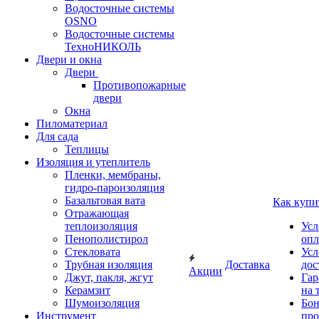
Водосточные системы
OSNO
Водосточные системы
ТехноНИКОЛЬ
Двери и окна
Двери
Противопожарные
двери
Окна
Пиломатериал
Для сада
Теплицы
Изоляция и утеплитель
Пленки, мембраны,
гидро-пароизоляция
Базальтовая вата
Как купи
Отражающая
теплоизоляция
Усл
Пенополистирол
опл
Стекловата
Усл
Трубная изоляция
Доставка
дос
Акции
Джут, пакля, жгут
Гар
Керамзит
на 
Шумоизоляция
Бон
Инструмент
про