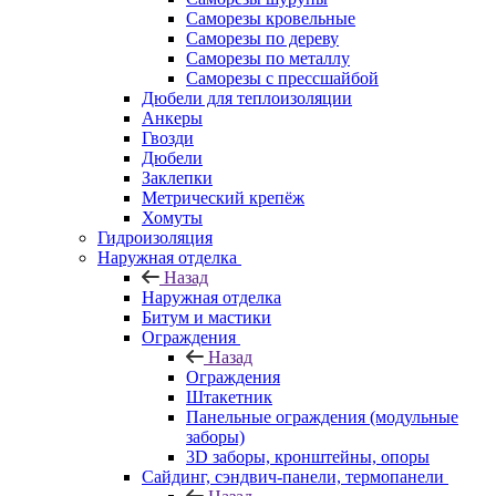
Саморезы кровельные
Саморезы по дереву
Саморезы по металлу
Саморезы с прессшайбой
Дюбели для теплоизоляции
Анкеры
Гвозди
Дюбели
Заклепки
Метрический крепёж
Хомуты
Гидроизоляция
Наружная отделка
Назад
Наружная отделка
Битум и мастики
Ограждения
Назад
Ограждения
Штакетник
Панельные ограждения (модульные
заборы)
3D заборы, кронштейны, опоры
Cайдинг, сэндвич-панели, термопанели