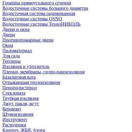
Foramina прямоугольного сечения
Водосточные системы большого диаметра
Водосточная система оцинкованная
Водосточные системы OSNO
Водосточные системы ТехноНИКОЛЬ
Двери и окна
Двери
Противопожарные двери
Окна
Пиломатериал
Для сада
Теплицы
Изоляция и утеплитель
Пленки, мембраны, гидро-пароизоляция
Базальтовая вата
Отражающая теплоизоляция
Пенополистирол
Стекловата
Трубная изоляция
Джут, пакля, жгут
Керамзит
Шумоизоляция
Инструмент
Расходники
Кирпич, ЖБИ, блоки