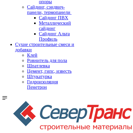
опоры
Cайдинг, сэндвич-
панели, термопанели
Сайдинг ПВХ
Металлический
сайдинг
Сайдинг Альта
Профиль
Сухие строительные смеси и
добавки
Клей
Ровнитель для пола
Шпатлевка
Цемент, гипс, известь
Штукатурка
Гидроизоляция
Пенетрон