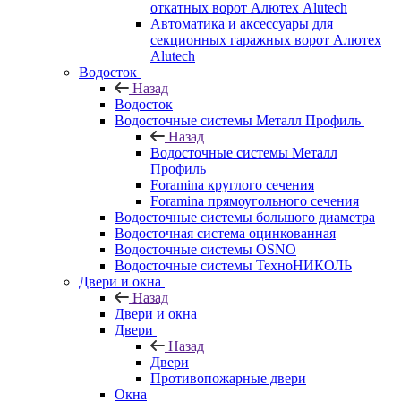
откатных ворот Алютех Alutech
Автоматика и аксессуары для
секционных гаражных ворот Алютех
Alutech
Водосток
Назад
Водосток
Водосточные системы Металл Профиль
Назад
Водосточные системы Металл
Профиль
Foramina круглого сечения
Foramina прямоугольного сечения
Водосточные системы большого диаметра
Водосточная система оцинкованная
Водосточные системы OSNO
Водосточные системы ТехноНИКОЛЬ
Двери и окна
Назад
Двери и окна
Двери
Назад
Двери
Противопожарные двери
Окна