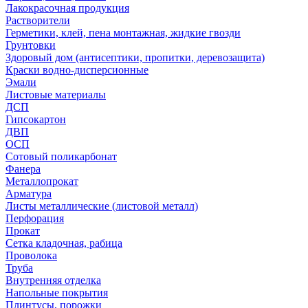
Лакокрасочная продукция
Растворители
Герметики, клей, пена монтажная, жидкие гвозди
Грунтовки
Здоровый дом (антисептики, пропитки, деревозащита)
Краски водно-дисперсионные
Эмали
Листовые материалы
ДСП
Гипсокартон
ДВП
ОСП
Сотовый поликарбонат
Фанера
Металлопрокат
Арматура
Листы металлические (листовой металл)
Перфорация
Прокат
Сетка кладочная, рабица
Проволока
Труба
Внутренняя отделка
Напольные покрытия
Плинтусы, порожки