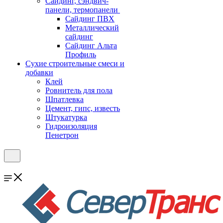
Cайдинг, сэндвич-
панели, термопанели
Сайдинг ПВХ
Металлический
сайдинг
Сайдинг Альта
Профиль
Сухие строительные смеси и
добавки
Клей
Ровнитель для пола
Шпатлевка
Цемент, гипс, известь
Штукатурка
Гидроизоляция
Пенетрон