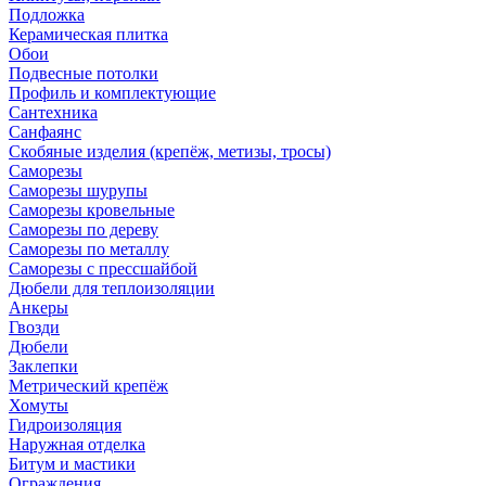
Подложка
Керамическая плитка
Обои
Подвесные потолки
Профиль и комплектующие
Сантехника
Санфаянс
Скобяные изделия (крепёж, метизы, тросы)
Саморезы
Саморезы шурупы
Саморезы кровельные
Саморезы по дереву
Саморезы по металлу
Саморезы с прессшайбой
Дюбели для теплоизоляции
Анкеры
Гвозди
Дюбели
Заклепки
Метрический крепёж
Хомуты
Гидроизоляция
Наружная отделка
Битум и мастики
Ограждения