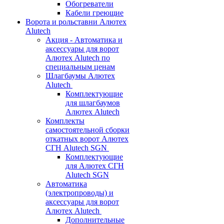
Обогреватели
Кабели греющие
Ворота и рольставни Алютех
Alutech
Акция - Автоматика и
аксессуары для ворот
Алютех Alutech по
специальным ценам
Шлагбаумы Алютех
Alutech
Комплектующие
для шлагбаумов
Алютех Alutech
Комплекты
самостоятельной сборки
откатных ворот Алютех
СГН Alutech SGN
Комплектующие
для Алютех СГН
Alutech SGN
Автоматика
(электропроводы) и
аксессуары для ворот
Алютех Alutech
Дополнительные