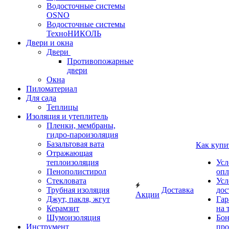
Водосточные системы
OSNO
Водосточные системы
ТехноНИКОЛЬ
Двери и окна
Двери
Противопожарные
двери
Окна
Пиломатериал
Для сада
Теплицы
Изоляция и утеплитель
Пленки, мембраны,
гидро-пароизоляция
Базальтовая вата
Как купи
Отражающая
теплоизоляция
Усл
Пенополистирол
опл
Стекловата
Усл
Трубная изоляция
Доставка
дос
Акции
Джут, пакля, жгут
Гар
Керамзит
на 
Шумоизоляция
Бон
Инструмент
про