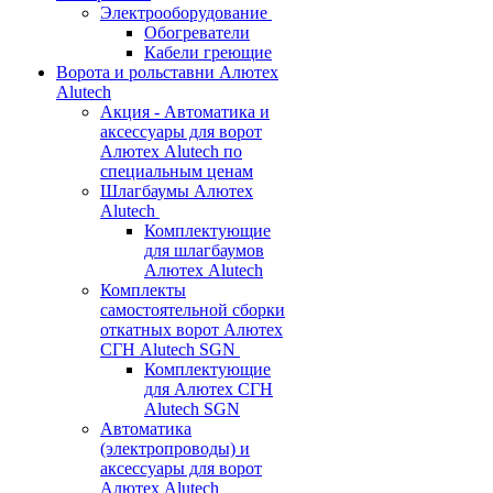
Электрооборудование
Обогреватели
Кабели греющие
Ворота и рольставни Алютех
Alutech
Акция - Автоматика и
аксессуары для ворот
Алютех Alutech по
специальным ценам
Шлагбаумы Алютех
Alutech
Комплектующие
для шлагбаумов
Алютех Alutech
Комплекты
самостоятельной сборки
откатных ворот Алютех
СГН Alutech SGN
Комплектующие
для Алютех СГН
Alutech SGN
Автоматика
(электропроводы) и
аксессуары для ворот
Алютех Alutech