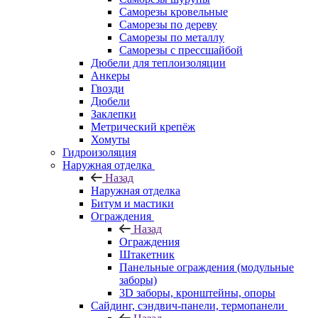
Саморезы кровельные
Саморезы по дереву
Саморезы по металлу
Саморезы с прессшайбой
Дюбели для теплоизоляции
Анкеры
Гвозди
Дюбели
Заклепки
Метрический крепёж
Хомуты
Гидроизоляция
Наружная отделка
Назад
Наружная отделка
Битум и мастики
Ограждения
Назад
Ограждения
Штакетник
Панельные ограждения (модульные
заборы)
3D заборы, кронштейны, опоры
Cайдинг, сэндвич-панели, термопанели