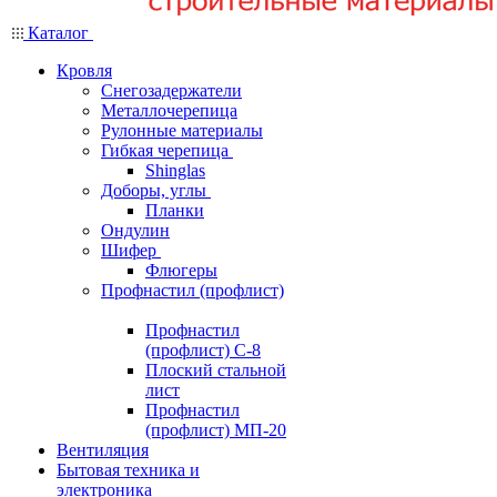
Каталог
Кровля
Снегозадержатели
Металлочерепица
Рулонные материалы
Гибкая черепица
Shinglas
Доборы, углы
Планки
Ондулин
Шифер
Флюгеры
Профнастил (профлист)
Профнастил
(профлист) С-8
Плоский стальной
лист
Профнастил
(профлист) МП-20
Вентиляция
Бытовая техника и
электроника