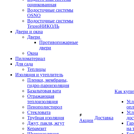
оцинкованная
Водосточные системы
OSNO
Водосточные системы
ТехноНИКОЛЬ
Двери и окна
Двери
Противопожарные
двери
Окна
Пиломатериал
Для сада
Теплицы
Изоляция и утеплитель
Пленки, мембраны,
гидро-пароизоляция
Базальтовая вата
Как купи
Отражающая
теплоизоляция
Усл
Пенополистирол
опл
Стекловата
Усл
Трубная изоляция
Доставка
дос
Акции
Джут, пакля, жгут
Гар
Керамзит
на 
Шумоизоляция
Бон