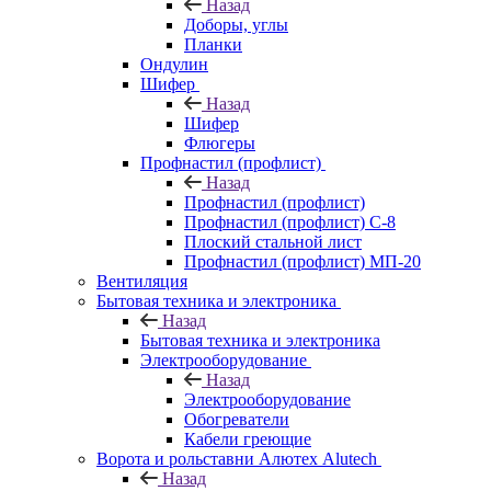
Назад
Доборы, углы
Планки
Ондулин
Шифер
Назад
Шифер
Флюгеры
Профнастил (профлист)
Назад
Профнастил (профлист)
Профнастил (профлист) С-8
Плоский стальной лист
Профнастил (профлист) МП-20
Вентиляция
Бытовая техника и электроника
Назад
Бытовая техника и электроника
Электрооборудование
Назад
Электрооборудование
Обогреватели
Кабели греющие
Ворота и рольставни Алютех Alutech
Назад