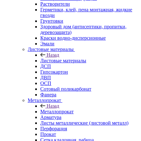
Растворители
Герметики, клей, пена монтажная, жидкие
гвозди
Грунтовки
Здоровый дом (антисептики, пропитки,
деревозащита)
Краски водно-дисперсионные
Эмали
Листовые материалы
Назад
Листовые материалы
ДСП
Гипсокартон
ДВП
ОСП
Сотовый поликарбонат
Фанера
Металлопрокат
Назад
Металлопрокат
Арматура
Листы металлические (листовой металл)
Перфорация
Прокат
Сетка кладочная, рабица