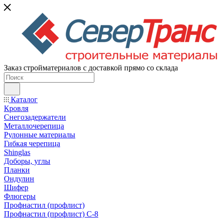
Заказ стройматериалов с доставкой прямо со склада
Каталог
Кровля
Снегозадержатели
Металлочерепица
Рулонные материалы
Гибкая черепица
Shinglas
Доборы, углы
Планки
Ондулин
Шифер
Флюгеры
Профнастил (профлист)
Профнастил (профлист) С-8