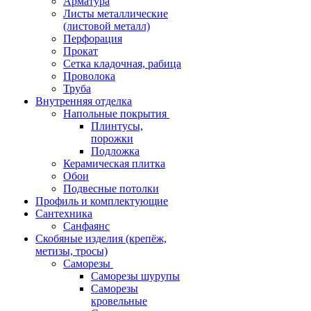
Арматура
Листы металлические
(листовой металл)
Перфорация
Прокат
Сетка кладочная, рабица
Проволока
Труба
Внутренняя отделка
Напольные покрытия
Плинтусы,
порожки
Подложка
Керамическая плитка
Обои
Подвесные потолки
Профиль и комплектующие
Сантехника
Санфаянс
Скобяные изделия (крепёж,
метизы, тросы)
Саморезы
Саморезы шурупы
Саморезы
кровельные