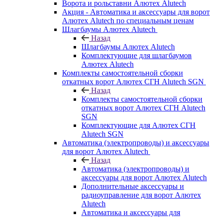
Ворота и рольставни Алютех Alutech
Акция - Автоматика и аксессуары для ворот
Алютех Alutech по специальным ценам
Шлагбаумы Алютех Alutech
Назад
Шлагбаумы Алютех Alutech
Комплектующие для шлагбаумов
Алютех Alutech
Комплекты самостоятельной сборки
откатных ворот Алютех СГН Alutech SGN
Назад
Комплекты самостоятельной сборки
откатных ворот Алютех СГН Alutech
SGN
Комплектующие для Алютех СГН
Alutech SGN
Автоматика (электропроводы) и аксессуары
для ворот Алютех Alutech
Назад
Автоматика (электропроводы) и
аксессуары для ворот Алютех Alutech
Дополнительные аксессуары и
радиоуправление для ворот Алютех
Alutech
Автоматика и аксессуары для