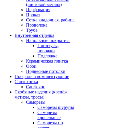
(листовой металл)
Перфорация
Прокат
Сетка кладочная, рабица
Проволока
Труба
Внутренняя отделка
Напольные покрытия
Плинтусы,
порожки
Подложка
Керамическая плитка
Обои
Подвесные потолки
Профиль и комплектующие
Сантехника
Санфаянс
Скобяные изделия (крепёж,
метизы, тросы)
Саморезы
Саморезы шурупы
Саморезы
кровельные
Саморезы по
дереву