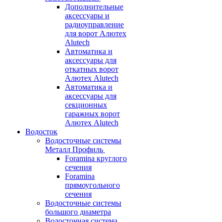
Дополнительные
аксессуары и
радиоуправление
для ворот Алютех
Alutech
Автоматика и
аксессуары для
откатных ворот
Алютех Alutech
Автоматика и
аксессуары для
секционных
гаражных ворот
Алютех Alutech
Водосток
Водосточные системы
Металл Профиль
Foramina круглого
сечения
Foramina
прямоугольного
сечения
Водосточные системы
большого диаметра
Водосточная система