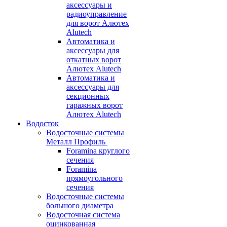
аксессуары и
радиоуправление
для ворот Алютех
Alutech
Автоматика и
аксессуары для
откатных ворот
Алютех Alutech
Автоматика и
аксессуары для
секционных
гаражных ворот
Алютех Alutech
Водосток
Водосточные системы
Металл Профиль
Foramina круглого
сечения
Foramina
прямоугольного
сечения
Водосточные системы
большого диаметра
Водосточная система
оцинкованная