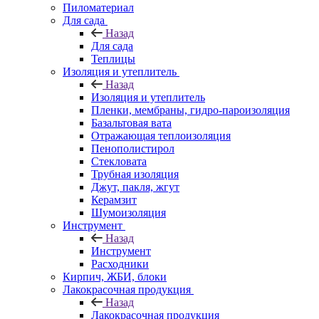
Пиломатериал
Для сада
Назад
Для сада
Теплицы
Изоляция и утеплитель
Назад
Изоляция и утеплитель
Пленки, мембраны, гидро-пароизоляция
Базальтовая вата
Отражающая теплоизоляция
Пенополистирол
Стекловата
Трубная изоляция
Джут, пакля, жгут
Керамзит
Шумоизоляция
Инструмент
Назад
Инструмент
Расходники
Кирпич, ЖБИ, блоки
Лакокрасочная продукция
Назад
Лакокрасочная продукция