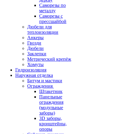
Саморезы по
металлу
Саморезы с
прессшайбой
Дюбели для
теплоизоляции
Анкеры
Гвозди
Дюбели
Заклепки
Метрический крепёж
Хомуты
Гидроизоляция
Наружная отделка
Битум и мастики
Ограждения
Штакетник
Панельные
ограждения
(модульные
заборы)
3D заборы,
кронштейны,
опоры