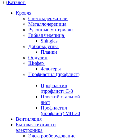
Каталог
Кровля
Снегозадержатели
Металлочерепица
Рулонные материалы
Гибкая черепица
Shinglas
Доборы, углы
Планки
Ондулин
Шифер
Флюгеры
Профнастил (профлист)
Профнастил
(профлист) С-8
Плоский стальной
лист
Профнастил
(профлист) МП-20
Вентиляция
Бытовая техника и
электроника
Электрооборудование