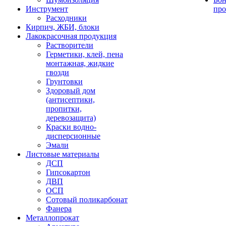
Инструмент
про
Расходники
Кирпич, ЖБИ, блоки
Лакокрасочная продукция
Растворители
Герметики, клей, пена
монтажная, жидкие
гвозди
Грунтовки
Здоровый дом
(антисептики,
пропитки,
деревозащита)
Краски водно-
дисперсионные
Эмали
Листовые материалы
ДСП
Гипсокартон
ДВП
ОСП
Сотовый поликарбонат
Фанера
Металлопрокат