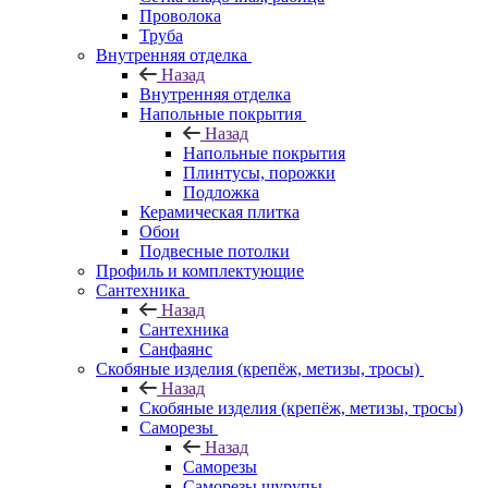
Проволока
Труба
Внутренняя отделка
Назад
Внутренняя отделка
Напольные покрытия
Назад
Напольные покрытия
Плинтусы, порожки
Подложка
Керамическая плитка
Обои
Подвесные потолки
Профиль и комплектующие
Сантехника
Назад
Сантехника
Санфаянс
Скобяные изделия (крепёж, метизы, тросы)
Назад
Скобяные изделия (крепёж, метизы, тросы)
Саморезы
Назад
Саморезы
Саморезы шурупы