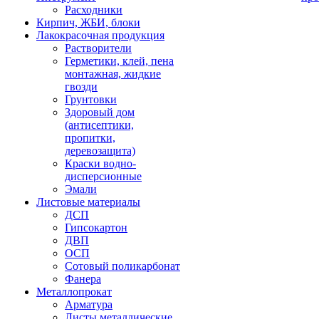
Расходники
Кирпич, ЖБИ, блоки
Лакокрасочная продукция
Растворители
Герметики, клей, пена
монтажная, жидкие
гвозди
Грунтовки
Здоровый дом
(антисептики,
пропитки,
деревозащита)
Краски водно-
дисперсионные
Эмали
Листовые материалы
ДСП
Гипсокартон
ДВП
ОСП
Сотовый поликарбонат
Фанера
Металлопрокат
Арматура
Листы металлические