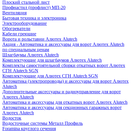
Плоский стальной лист
Профнастил (профлист) МП-20
Вентиляция
Бытовая техника и электроника
Электрооборудование
Обогреватели
Кабели греющие
Ворота и рольставни Алютех Alutech
Акция - Автоматика и аксессуары для ворот Алютех Alutech
по специальным ценам
Шлагбаумы Алютех Alutech
Комплектующие для шлагбаумов Алютех Alutech
Комплекты самостоятельной сборки откатных ворот Алютех
СГН Alutech SGN
Комплектующие для Алютех СГН Alutech SGN
Автоматика (электропроводы) и аксессуары для ворот Алютех
Alutech
Дополнительные аксессуары и радиоуправление для ворот
Алютех Alutech
Автоматика и аксессуары для откатных ворот Алютех Alutech
Автоматика и аксессуары для секционных гаражных ворот
Алютех Alutech
Водосток
Водосточные системы Металл Профиль
Foramina круглого сечения