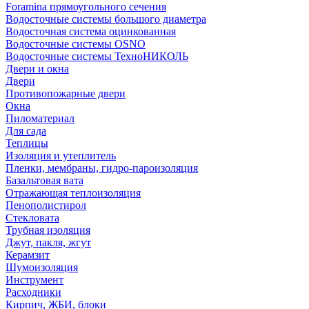
Foramina прямоугольного сечения
Водосточные системы большого диаметра
Водосточная система оцинкованная
Водосточные системы OSNO
Водосточные системы ТехноНИКОЛЬ
Двери и окна
Двери
Противопожарные двери
Окна
Пиломатериал
Для сада
Теплицы
Изоляция и утеплитель
Пленки, мембраны, гидро-пароизоляция
Базальтовая вата
Отражающая теплоизоляция
Пенополистирол
Стекловата
Трубная изоляция
Джут, пакля, жгут
Керамзит
Шумоизоляция
Инструмент
Расходники
Кирпич, ЖБИ, блоки