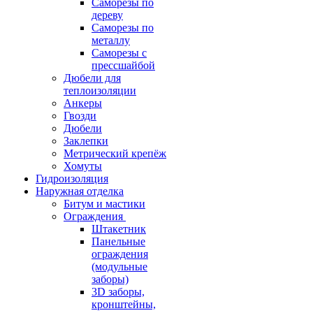
Саморезы по
дереву
Саморезы по
металлу
Саморезы с
прессшайбой
Дюбели для
теплоизоляции
Анкеры
Гвозди
Дюбели
Заклепки
Метрический крепёж
Хомуты
Гидроизоляция
Наружная отделка
Битум и мастики
Ограждения
Штакетник
Панельные
ограждения
(модульные
заборы)
3D заборы,
кронштейны,