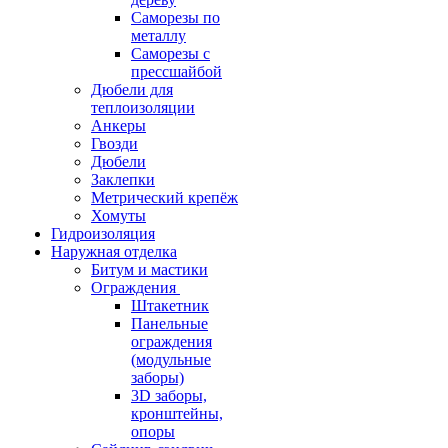
Саморезы по
металлу
Саморезы с
прессшайбой
Дюбели для
теплоизоляции
Анкеры
Гвозди
Дюбели
Заклепки
Метрический крепёж
Хомуты
Гидроизоляция
Наружная отделка
Битум и мастики
Ограждения
Штакетник
Панельные
ограждения
(модульные
заборы)
3D заборы,
кронштейны,
опоры