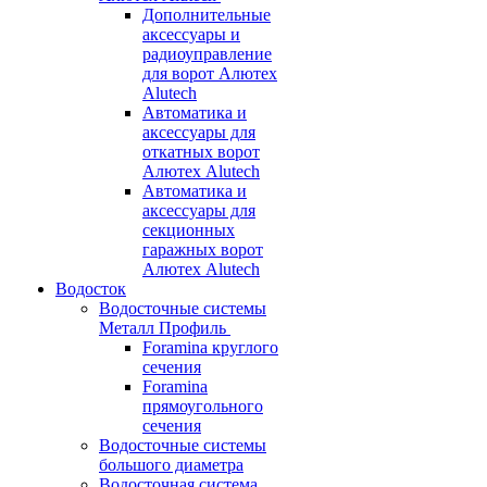
Дополнительные
аксессуары и
радиоуправление
для ворот Алютех
Alutech
Автоматика и
аксессуары для
откатных ворот
Алютех Alutech
Автоматика и
аксессуары для
секционных
гаражных ворот
Алютех Alutech
Водосток
Водосточные системы
Металл Профиль
Foramina круглого
сечения
Foramina
прямоугольного
сечения
Водосточные системы
большого диаметра
Водосточная система