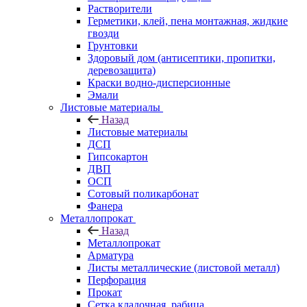
Растворители
Герметики, клей, пена монтажная, жидкие
гвозди
Грунтовки
Здоровый дом (антисептики, пропитки,
деревозащита)
Краски водно-дисперсионные
Эмали
Листовые материалы
Назад
Листовые материалы
ДСП
Гипсокартон
ДВП
ОСП
Сотовый поликарбонат
Фанера
Металлопрокат
Назад
Металлопрокат
Арматура
Листы металлические (листовой металл)
Перфорация
Прокат
Сетка кладочная, рабица