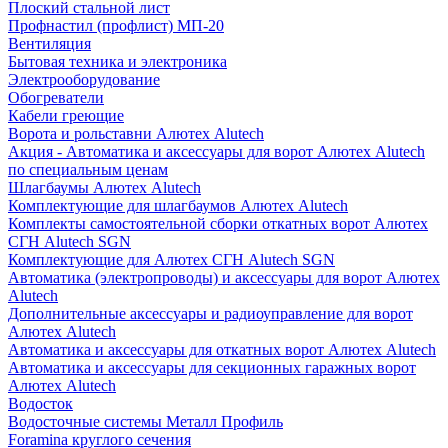
Плоский стальной лист
Профнастил (профлист) МП-20
Вентиляция
Бытовая техника и электроника
Электрооборудование
Обогреватели
Кабели греющие
Ворота и рольставни Алютех Alutech
Акция - Автоматика и аксессуары для ворот Алютех Alutech
по специальным ценам
Шлагбаумы Алютех Alutech
Комплектующие для шлагбаумов Алютех Alutech
Комплекты самостоятельной сборки откатных ворот Алютех
СГН Alutech SGN
Комплектующие для Алютех СГН Alutech SGN
Автоматика (электропроводы) и аксессуары для ворот Алютех
Alutech
Дополнительные аксессуары и радиоуправление для ворот
Алютех Alutech
Автоматика и аксессуары для откатных ворот Алютех Alutech
Автоматика и аксессуары для секционных гаражных ворот
Алютех Alutech
Водосток
Водосточные системы Металл Профиль
Foramina круглого сечения