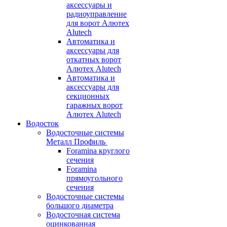
аксессуары и
радиоуправление
для ворот Алютех
Alutech
Автоматика и
аксессуары для
откатных ворот
Алютех Alutech
Автоматика и
аксессуары для
секционных
гаражных ворот
Алютех Alutech
Водосток
Водосточные системы
Металл Профиль
Foramina круглого
сечения
Foramina
прямоугольного
сечения
Водосточные системы
большого диаметра
Водосточная система
оцинкованная