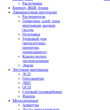
Расходники
Кирпич, ЖБИ, блоки
Лакокрасочная продукция
Растворители
Герметики, клей, пена
монтажная, жидкие
гвозди
Грунтовки
Здоровый дом
(антисептики,
пропитки,
деревозащита)
Краски водно-
дисперсионные
Эмали
Листовые материалы
ДСП
Гипсокартон
ДВП
ОСП
Сотовый поликарбонат
Фанера
Металлопрокат
Арматура
Листы металлические