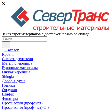
Заказ стройматериалов с доставкой прямо со склада
Каталог
Кровля
Снегозадержатели
Металлочерепица
Рулонные материалы
Гибкая черепица
Shinglas
Доборы, углы
Планки
Ондулин
Шифер
Флюгеры
Профнастил (профлист)
Профнастил (профлист) С-8