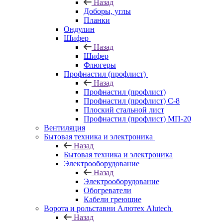
Назад
Доборы, углы
Планки
Ондулин
Шифер
Назад
Шифер
Флюгеры
Профнастил (профлист)
Назад
Профнастил (профлист)
Профнастил (профлист) С-8
Плоский стальной лист
Профнастил (профлист) МП-20
Вентиляция
Бытовая техника и электроника
Назад
Бытовая техника и электроника
Электрооборудование
Назад
Электрооборудование
Обогреватели
Кабели греющие
Ворота и рольставни Алютех Alutech
Назад