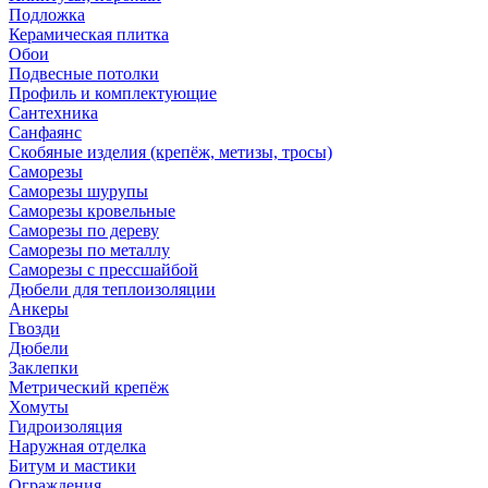
Подложка
Керамическая плитка
Обои
Подвесные потолки
Профиль и комплектующие
Сантехника
Санфаянс
Скобяные изделия (крепёж, метизы, тросы)
Саморезы
Саморезы шурупы
Саморезы кровельные
Саморезы по дереву
Саморезы по металлу
Саморезы с прессшайбой
Дюбели для теплоизоляции
Анкеры
Гвозди
Дюбели
Заклепки
Метрический крепёж
Хомуты
Гидроизоляция
Наружная отделка
Битум и мастики
Ограждения