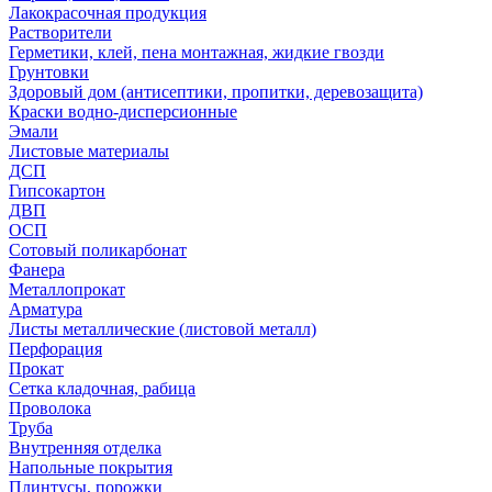
Лакокрасочная продукция
Растворители
Герметики, клей, пена монтажная, жидкие гвозди
Грунтовки
Здоровый дом (антисептики, пропитки, деревозащита)
Краски водно-дисперсионные
Эмали
Листовые материалы
ДСП
Гипсокартон
ДВП
ОСП
Сотовый поликарбонат
Фанера
Металлопрокат
Арматура
Листы металлические (листовой металл)
Перфорация
Прокат
Сетка кладочная, рабица
Проволока
Труба
Внутренняя отделка
Напольные покрытия
Плинтусы, порожки