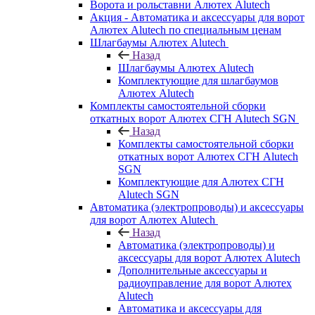
Ворота и рольставни Алютех Alutech
Акция - Автоматика и аксессуары для ворот
Алютех Alutech по специальным ценам
Шлагбаумы Алютех Alutech
Назад
Шлагбаумы Алютех Alutech
Комплектующие для шлагбаумов
Алютех Alutech
Комплекты самостоятельной сборки
откатных ворот Алютех СГН Alutech SGN
Назад
Комплекты самостоятельной сборки
откатных ворот Алютех СГН Alutech
SGN
Комплектующие для Алютех СГН
Alutech SGN
Автоматика (электропроводы) и аксессуары
для ворот Алютех Alutech
Назад
Автоматика (электропроводы) и
аксессуары для ворот Алютех Alutech
Дополнительные аксессуары и
радиоуправление для ворот Алютех
Alutech
Автоматика и аксессуары для