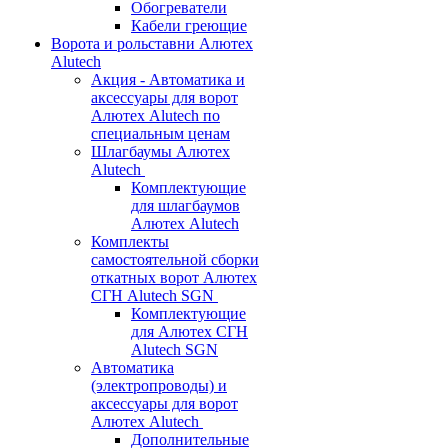
Обогреватели
Кабели греющие
Ворота и рольставни Алютех
Alutech
Акция - Автоматика и
аксессуары для ворот
Алютех Alutech по
специальным ценам
Шлагбаумы Алютех
Alutech
Комплектующие
для шлагбаумов
Алютех Alutech
Комплекты
самостоятельной сборки
откатных ворот Алютех
СГН Alutech SGN
Комплектующие
для Алютех СГН
Alutech SGN
Автоматика
(электропроводы) и
аксессуары для ворот
Алютех Alutech
Дополнительные