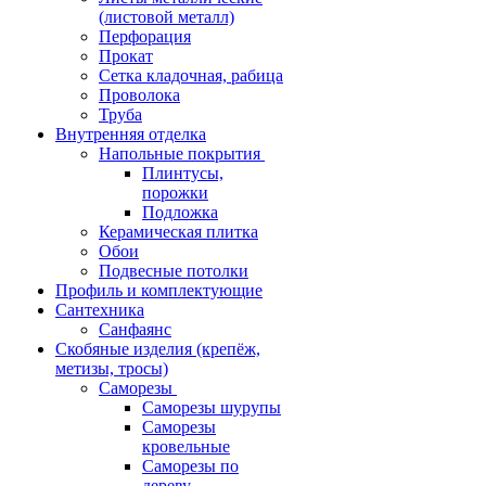
(листовой металл)
Перфорация
Прокат
Сетка кладочная, рабица
Проволока
Труба
Внутренняя отделка
Напольные покрытия
Плинтусы,
порожки
Подложка
Керамическая плитка
Обои
Подвесные потолки
Профиль и комплектующие
Сантехника
Санфаянс
Скобяные изделия (крепёж,
метизы, тросы)
Саморезы
Саморезы шурупы
Саморезы
кровельные
Саморезы по
дереву