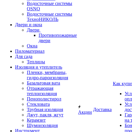
Водосточные системы
OSNO
Водосточные системы
ТехноНИКОЛЬ
Двери и окна
Двери
Противопожарные
двери
Окна
Пиломатериал
Для сада
Теплицы
Изоляция и утеплитель
Пленки, мембраны,
гидро-пароизоляция
Базальтовая вата
Как купи
Отражающая
теплоизоляция
Усл
Пенополистирол
опл
Стекловата
Усл
Трубная изоляция
Доставка
дос
Акции
Джут, пакля, жгут
Гар
Керамзит
на 
Шумоизоляция
Бон
Инструмент
про