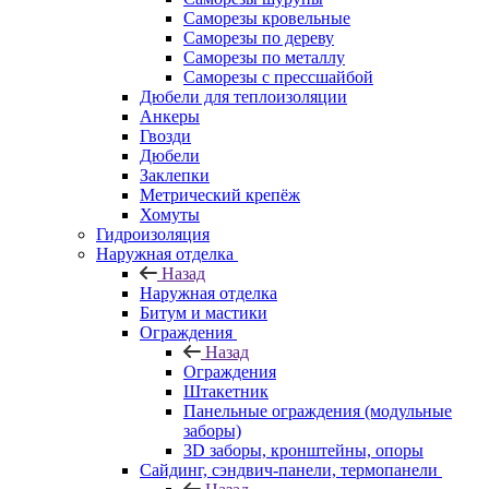
Саморезы кровельные
Саморезы по дереву
Саморезы по металлу
Саморезы с прессшайбой
Дюбели для теплоизоляции
Анкеры
Гвозди
Дюбели
Заклепки
Метрический крепёж
Хомуты
Гидроизоляция
Наружная отделка
Назад
Наружная отделка
Битум и мастики
Ограждения
Назад
Ограждения
Штакетник
Панельные ограждения (модульные
заборы)
3D заборы, кронштейны, опоры
Cайдинг, сэндвич-панели, термопанели