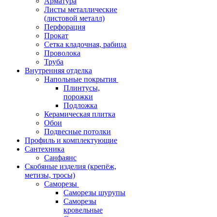
Арматура
Листы металлические
(листовой металл)
Перфорация
Прокат
Сетка кладочная, рабица
Проволока
Труба
Внутренняя отделка
Напольные покрытия
Плинтусы,
порожки
Подложка
Керамическая плитка
Обои
Подвесные потолки
Профиль и комплектующие
Сантехника
Санфаянс
Скобяные изделия (крепёж,
метизы, тросы)
Саморезы
Саморезы шурупы
Саморезы
кровельные