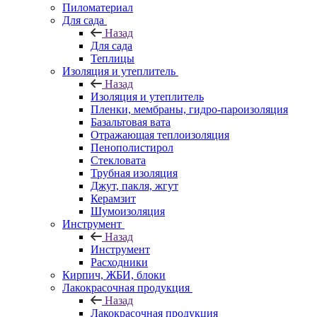
Пиломатериал
Для сада
Назад
Для сада
Теплицы
Изоляция и утеплитель
Назад
Изоляция и утеплитель
Пленки, мембраны, гидро-пароизоляция
Базальтовая вата
Отражающая теплоизоляция
Пенополистирол
Стекловата
Трубная изоляция
Джут, пакля, жгут
Керамзит
Шумоизоляция
Инструмент
Назад
Инструмент
Расходники
Кирпич, ЖБИ, блоки
Лакокрасочная продукция
Назад
Лакокрасочная продукция