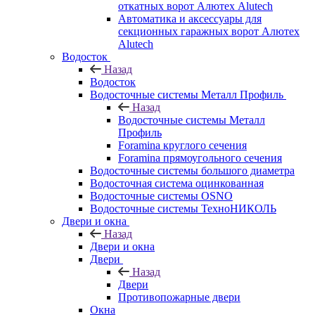
откатных ворот Алютех Alutech
Автоматика и аксессуары для
секционных гаражных ворот Алютех
Alutech
Водосток
Назад
Водосток
Водосточные системы Металл Профиль
Назад
Водосточные системы Металл
Профиль
Foramina круглого сечения
Foramina прямоугольного сечения
Водосточные системы большого диаметра
Водосточная система оцинкованная
Водосточные системы OSNO
Водосточные системы ТехноНИКОЛЬ
Двери и окна
Назад
Двери и окна
Двери
Назад
Двери
Противопожарные двери
Окна