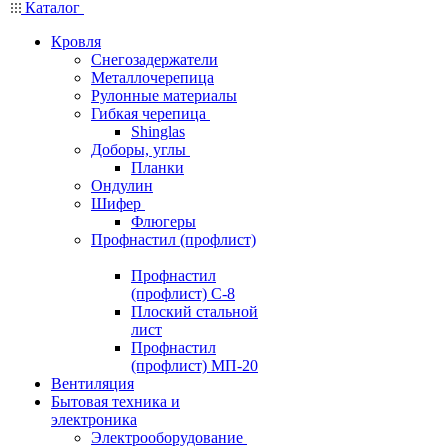
Каталог
Кровля
Снегозадержатели
Металлочерепица
Рулонные материалы
Гибкая черепица
Shinglas
Доборы, углы
Планки
Ондулин
Шифер
Флюгеры
Профнастил (профлист)
Профнастил
(профлист) С-8
Плоский стальной
лист
Профнастил
(профлист) МП-20
Вентиляция
Бытовая техника и
электроника
Электрооборудование