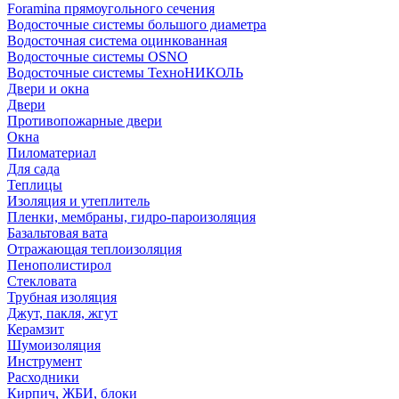
Foramina прямоугольного сечения
Водосточные системы большого диаметра
Водосточная система оцинкованная
Водосточные системы OSNO
Водосточные системы ТехноНИКОЛЬ
Двери и окна
Двери
Противопожарные двери
Окна
Пиломатериал
Для сада
Теплицы
Изоляция и утеплитель
Пленки, мембраны, гидро-пароизоляция
Базальтовая вата
Отражающая теплоизоляция
Пенополистирол
Стекловата
Трубная изоляция
Джут, пакля, жгут
Керамзит
Шумоизоляция
Инструмент
Расходники
Кирпич, ЖБИ, блоки