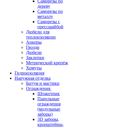
Саморезы по
дереву
Саморезы по
металлу
Саморезы с
прессшайбой
Дюбели для
теплоизоляции
Анкеры
Гвозди
Дюбели
Заклепки
Метрический крепёж
Хомуты
Гидроизоляция
Наружная отделка
Битум и мастики
Ограждения
Штакетник
Панельные
ограждения
(модульные
заборы)
3D заборы,
кронштейны,