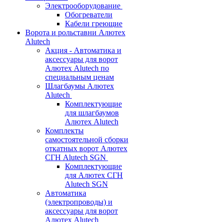
Электрооборудование
Обогреватели
Кабели греющие
Ворота и рольставни Алютех
Alutech
Акция - Автоматика и
аксессуары для ворот
Алютех Alutech по
специальным ценам
Шлагбаумы Алютех
Alutech
Комплектующие
для шлагбаумов
Алютех Alutech
Комплекты
самостоятельной сборки
откатных ворот Алютех
СГН Alutech SGN
Комплектующие
для Алютех СГН
Alutech SGN
Автоматика
(электропроводы) и
аксессуары для ворот
Алютех Alutech