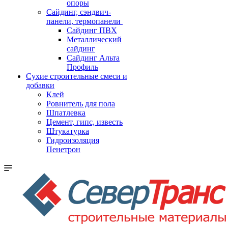
опоры
Cайдинг, сэндвич-
панели, термопанели
Сайдинг ПВХ
Металлический
сайдинг
Сайдинг Альта
Профиль
Сухие строительные смеси и
добавки
Клей
Ровнитель для пола
Шпатлевка
Цемент, гипс, известь
Штукатурка
Гидроизоляция
Пенетрон