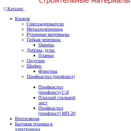
Каталог
Кровля
Снегозадержатели
Металлочерепица
Рулонные материалы
Гибкая черепица
Shinglas
Доборы, углы
Планки
Ондулин
Шифер
Флюгеры
Профнастил (профлист)
Профнастил
(профлист) С-8
Плоский стальной
лист
Профнастил
(профлист) МП-20
Вентиляция
Бытовая техника и
электроника