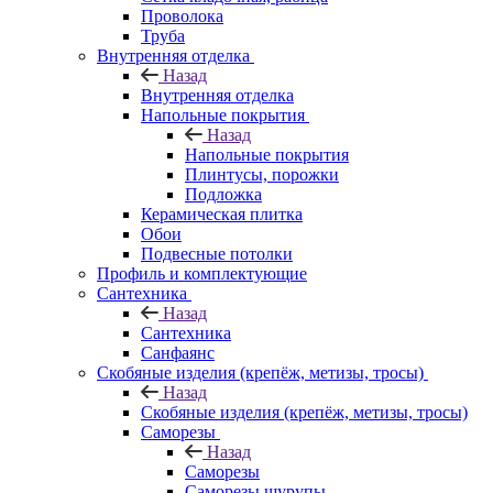
Проволока
Труба
Внутренняя отделка
Назад
Внутренняя отделка
Напольные покрытия
Назад
Напольные покрытия
Плинтусы, порожки
Подложка
Керамическая плитка
Обои
Подвесные потолки
Профиль и комплектующие
Сантехника
Назад
Сантехника
Санфаянс
Скобяные изделия (крепёж, метизы, тросы)
Назад
Скобяные изделия (крепёж, метизы, тросы)
Саморезы
Назад
Саморезы
Саморезы шурупы