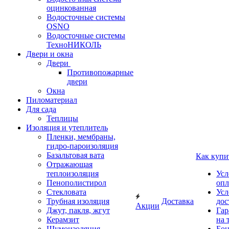
оцинкованная
Водосточные системы
OSNO
Водосточные системы
ТехноНИКОЛЬ
Двери и окна
Двери
Противопожарные
двери
Окна
Пиломатериал
Для сада
Теплицы
Изоляция и утеплитель
Пленки, мембраны,
гидро-пароизоляция
Базальтовая вата
Как купи
Отражающая
теплоизоляция
Усл
Пенополистирол
опл
Стекловата
Усл
Трубная изоляция
Доставка
дос
Акции
Джут, пакля, жгут
Гар
Керамзит
на 
Шумоизоляция
Бон