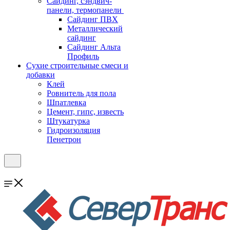
Cайдинг, сэндвич-
панели, термопанели
Сайдинг ПВХ
Металлический
сайдинг
Сайдинг Альта
Профиль
Сухие строительные смеси и
добавки
Клей
Ровнитель для пола
Шпатлевка
Цемент, гипс, известь
Штукатурка
Гидроизоляция
Пенетрон