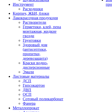
Инструмент
про
Расходники
Кирпич, ЖБИ, блоки
Лакокрасочная продукция
Растворители
Герметики, клей, пена
монтажная, жидкие
гвозди
Грунтовки
Здоровый дом
(антисептики,
пропитки,
деревозащита)
Краски водно-
дисперсионные
Эмали
Листовые материалы
ДСП
Гипсокартон
ДВП
ОСП
Сотовый поликарбонат
Фанера
Металлопрокат