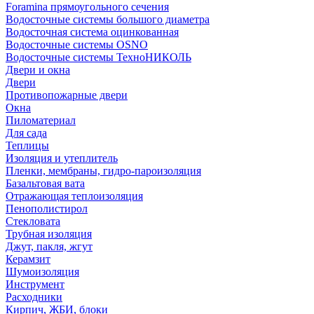
Foramina прямоугольного сечения
Водосточные системы большого диаметра
Водосточная система оцинкованная
Водосточные системы OSNO
Водосточные системы ТехноНИКОЛЬ
Двери и окна
Двери
Противопожарные двери
Окна
Пиломатериал
Для сада
Теплицы
Изоляция и утеплитель
Пленки, мембраны, гидро-пароизоляция
Базальтовая вата
Отражающая теплоизоляция
Пенополистирол
Стекловата
Трубная изоляция
Джут, пакля, жгут
Керамзит
Шумоизоляция
Инструмент
Расходники
Кирпич, ЖБИ, блоки