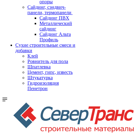
опоры
Cайдинг, сэндвич-
панели, термопанели
Сайдинг ПВХ
Металлический
сайдинг
Сайдинг Альта
Профиль
Сухие строительные смеси и
добавки
Клей
Ровнитель для пола
Шпатлевка
Цемент, гипс, известь
Штукатурка
Гидроизоляция
Пенетрон