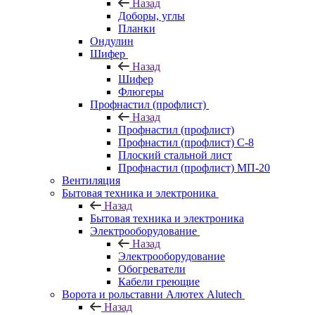
Назад
Доборы, углы
Планки
Ондулин
Шифер
Назад
Шифер
Флюгеры
Профнастил (профлист)
Назад
Профнастил (профлист)
Профнастил (профлист) С-8
Плоский стальной лист
Профнастил (профлист) МП-20
Вентиляция
Бытовая техника и электроника
Назад
Бытовая техника и электроника
Электрооборудование
Назад
Электрооборудование
Обогреватели
Кабели греющие
Ворота и рольставни Алютех Alutech
Назад