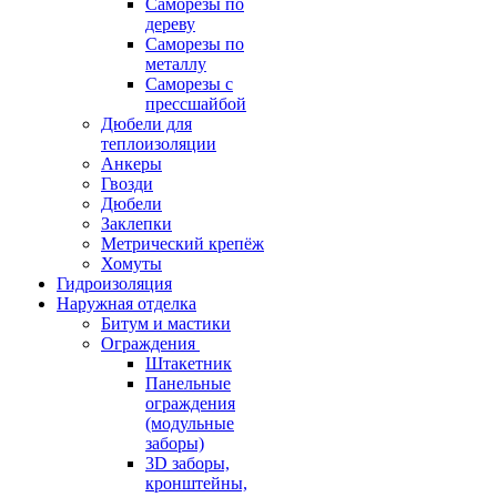
Саморезы по
дереву
Саморезы по
металлу
Саморезы с
прессшайбой
Дюбели для
теплоизоляции
Анкеры
Гвозди
Дюбели
Заклепки
Метрический крепёж
Хомуты
Гидроизоляция
Наружная отделка
Битум и мастики
Ограждения
Штакетник
Панельные
ограждения
(модульные
заборы)
3D заборы,
кронштейны,