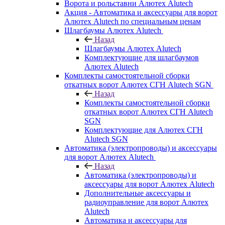
Ворота и рольставни Алютех Alutech
Акция - Автоматика и аксессуары для ворот
Алютех Alutech по специальным ценам
Шлагбаумы Алютех Alutech
Назад
Шлагбаумы Алютех Alutech
Комплектующие для шлагбаумов
Алютех Alutech
Комплекты самостоятельной сборки
откатных ворот Алютех СГН Alutech SGN
Назад
Комплекты самостоятельной сборки
откатных ворот Алютех СГН Alutech
SGN
Комплектующие для Алютех СГН
Alutech SGN
Автоматика (электропроводы) и аксессуары
для ворот Алютех Alutech
Назад
Автоматика (электропроводы) и
аксессуары для ворот Алютех Alutech
Дополнительные аксессуары и
радиоуправление для ворот Алютех
Alutech
Автоматика и аксессуары для