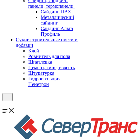
Cайдинг, сэндвич-
панели, термопанели
Сайдинг ПВХ
Металлический
сайдинг
Сайдинг Альта
Профиль
Сухие строительные смеси и
добавки
Клей
Ровнитель для пола
Шпатлевка
Цемент, гипс, известь
Штукатурка
Гидроизоляция
Пенетрон