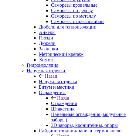
Саморезы кровельные
Саморезы по дереву
Саморезы по металлу
Саморезы с прессшайбой
Дюбели для теплоизоляции
Анкеры
Гвозди
Дюбели
Заклепки
Метрический крепёж
Хомуты
Гидроизоляция
Наружная отделка
Назад
Наружная отделка
Битум и мастики
Ограждения
Назад
Ограждения
Штакетник
Панельные ограждения (модульные
заборы)
3D заборы, кронштейны, опоры
Cайдинг, сэндвич-панели, термопанели