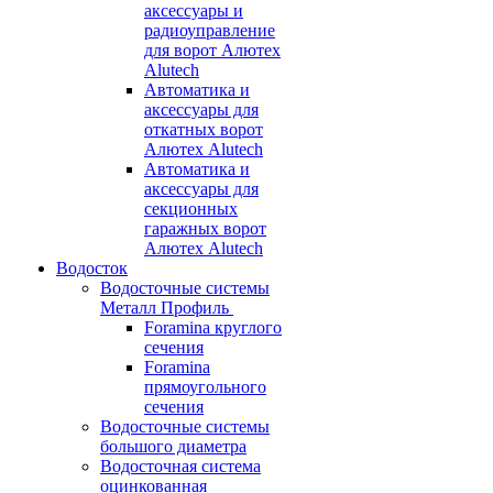
аксессуары и
радиоуправление
для ворот Алютех
Alutech
Автоматика и
аксессуары для
откатных ворот
Алютех Alutech
Автоматика и
аксессуары для
секционных
гаражных ворот
Алютех Alutech
Водосток
Водосточные системы
Металл Профиль
Foramina круглого
сечения
Foramina
прямоугольного
сечения
Водосточные системы
большого диаметра
Водосточная система
оцинкованная