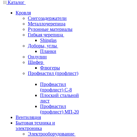
Каталог
Кровля
Снегозадержатели
Металлочерепица
Рулонные материалы
Гибкая черепица
Shinglas
Доборы, углы
Планки
Ондулин
Шифер
Флюгеры
Профнастил (профлист)
Профнастил
(профлист) С-8
Плоский стальной
лист
Профнастил
(профлист) МП-20
Вентиляция
Бытовая техника и
электроника
Электрооборудование