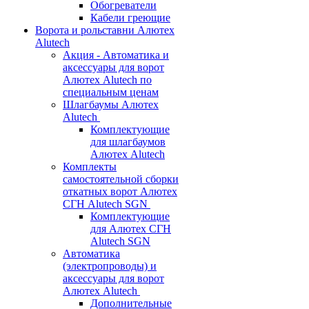
Обогреватели
Кабели греющие
Ворота и рольставни Алютех
Alutech
Акция - Автоматика и
аксессуары для ворот
Алютех Alutech по
специальным ценам
Шлагбаумы Алютех
Alutech
Комплектующие
для шлагбаумов
Алютех Alutech
Комплекты
самостоятельной сборки
откатных ворот Алютех
СГН Alutech SGN
Комплектующие
для Алютех СГН
Alutech SGN
Автоматика
(электропроводы) и
аксессуары для ворот
Алютех Alutech
Дополнительные