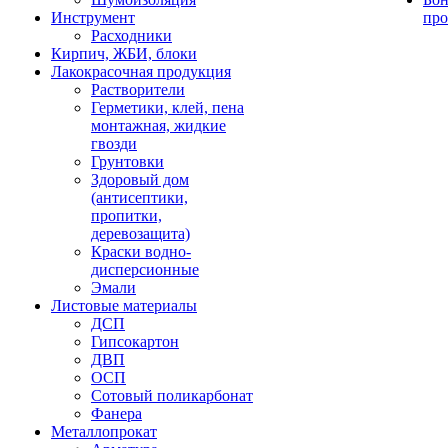
Инструмент
про
Расходники
Кирпич, ЖБИ, блоки
Лакокрасочная продукция
Растворители
Герметики, клей, пена
монтажная, жидкие
гвозди
Грунтовки
Здоровый дом
(антисептики,
пропитки,
деревозащита)
Краски водно-
дисперсионные
Эмали
Листовые материалы
ДСП
Гипсокартон
ДВП
ОСП
Сотовый поликарбонат
Фанера
Металлопрокат