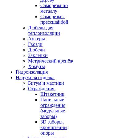
Саморезы по
металлу
Саморезы с
прессшайбой
Дюбели для
теплоизоляции
Анкеры
Гвозди
Дюбели
Заклепки
Метрический крепёж
Хомуты
Гидроизоляция
Наружная отделка
Битум и мастики
Ограждения
Штакетник
Панельные
ограждения
(модульные
заборы)
3D заборы,
кронштейны,
опоры