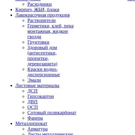
Расходники
Кирпич, ЖБИ, блоки
Лакокрасочная продукция
Растворители
Герметики, клей, пена
монтажная, жидкие
гвозди
Грунтовки
Здоровый дом
(антисептики,
пропитки,
деревозащита)
Краски водно-
дисперсионные
Эмали
Листовые материалы
ДСП
Гипсокартон
ДВП
ОСП
Сотовый поликарбонат
Фанера
Металлопрокат
Арматура
Листы металлические