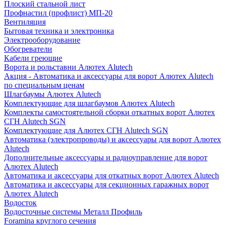
Плоский стальной лист
Профнастил (профлист) МП-20
Вентиляция
Бытовая техника и электроника
Электрооборудование
Обогреватели
Кабели греющие
Ворота и рольставни Алютех Alutech
Акция - Автоматика и аксессуары для ворот Алютех Alutech
по специальным ценам
Шлагбаумы Алютех Alutech
Комплектующие для шлагбаумов Алютех Alutech
Комплекты самостоятельной сборки откатных ворот Алютех
СГН Alutech SGN
Комплектующие для Алютех СГН Alutech SGN
Автоматика (электропроводы) и аксессуары для ворот Алютех
Alutech
Дополнительные аксессуары и радиоуправление для ворот
Алютех Alutech
Автоматика и аксессуары для откатных ворот Алютех Alutech
Автоматика и аксессуары для секционных гаражных ворот
Алютех Alutech
Водосток
Водосточные системы Металл Профиль
Foramina круглого сечения