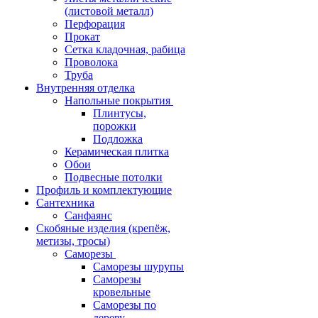
(листовой металл)
Перфорация
Прокат
Сетка кладочная, рабица
Проволока
Труба
Внутренняя отделка
Напольные покрытия
Плинтусы,
порожки
Подложка
Керамическая плитка
Обои
Подвесные потолки
Профиль и комплектующие
Сантехника
Санфаянс
Скобяные изделия (крепёж,
метизы, тросы)
Саморезы
Саморезы шурупы
Саморезы
кровельные
Саморезы по
дереву