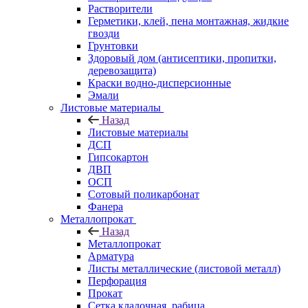
Растворители
Герметики, клей, пена монтажная, жидкие
гвозди
Грунтовки
Здоровый дом (антисептики, пропитки,
деревозащита)
Краски водно-дисперсионные
Эмали
Листовые материалы
Назад
Листовые материалы
ДСП
Гипсокартон
ДВП
ОСП
Сотовый поликарбонат
Фанера
Металлопрокат
Назад
Металлопрокат
Арматура
Листы металлические (листовой металл)
Перфорация
Прокат
Сетка кладочная, рабица