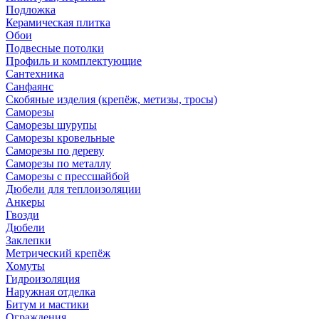
Подложка
Керамическая плитка
Обои
Подвесные потолки
Профиль и комплектующие
Сантехника
Санфаянс
Скобяные изделия (крепёж, метизы, тросы)
Саморезы
Саморезы шурупы
Саморезы кровельные
Саморезы по дереву
Саморезы по металлу
Саморезы с прессшайбой
Дюбели для теплоизоляции
Анкеры
Гвозди
Дюбели
Заклепки
Метрический крепёж
Хомуты
Гидроизоляция
Наружная отделка
Битум и мастики
Ограждения