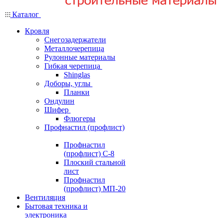
Каталог
Кровля
Снегозадержатели
Металлочерепица
Рулонные материалы
Гибкая черепица
Shinglas
Доборы, углы
Планки
Ондулин
Шифер
Флюгеры
Профнастил (профлист)
Профнастил
(профлист) С-8
Плоский стальной
лист
Профнастил
(профлист) МП-20
Вентиляция
Бытовая техника и
электроника