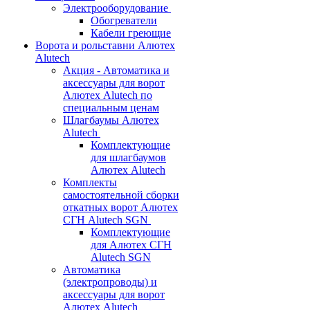
Электрооборудование
Обогреватели
Кабели греющие
Ворота и рольставни Алютех
Alutech
Акция - Автоматика и
аксессуары для ворот
Алютех Alutech по
специальным ценам
Шлагбаумы Алютех
Alutech
Комплектующие
для шлагбаумов
Алютех Alutech
Комплекты
самостоятельной сборки
откатных ворот Алютех
СГН Alutech SGN
Комплектующие
для Алютех СГН
Alutech SGN
Автоматика
(электропроводы) и
аксессуары для ворот
Алютех Alutech