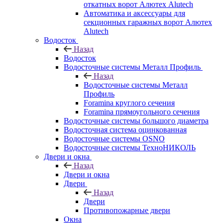
откатных ворот Алютех Alutech
Автоматика и аксессуары для
секционных гаражных ворот Алютех
Alutech
Водосток
Назад
Водосток
Водосточные системы Металл Профиль
Назад
Водосточные системы Металл
Профиль
Foramina круглого сечения
Foramina прямоугольного сечения
Водосточные системы большого диаметра
Водосточная система оцинкованная
Водосточные системы OSNO
Водосточные системы ТехноНИКОЛЬ
Двери и окна
Назад
Двери и окна
Двери
Назад
Двери
Противопожарные двери
Окна