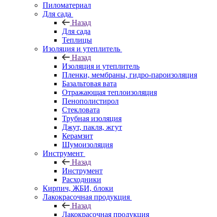
Пиломатериал
Для сада
Назад
Для сада
Теплицы
Изоляция и утеплитель
Назад
Изоляция и утеплитель
Пленки, мембраны, гидро-пароизоляция
Базальтовая вата
Отражающая теплоизоляция
Пенополистирол
Стекловата
Трубная изоляция
Джут, пакля, жгут
Керамзит
Шумоизоляция
Инструмент
Назад
Инструмент
Расходники
Кирпич, ЖБИ, блоки
Лакокрасочная продукция
Назад
Лакокрасочная продукция