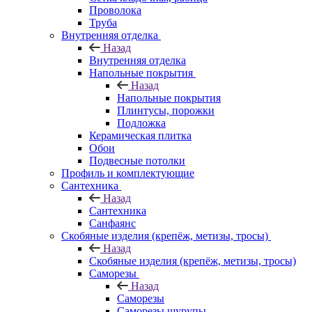
Проволока
Труба
Внутренняя отделка
Назад
Внутренняя отделка
Напольные покрытия
Назад
Напольные покрытия
Плинтусы, порожки
Подложка
Керамическая плитка
Обои
Подвесные потолки
Профиль и комплектующие
Сантехника
Назад
Сантехника
Санфаянс
Скобяные изделия (крепёж, метизы, тросы)
Назад
Скобяные изделия (крепёж, метизы, тросы)
Саморезы
Назад
Саморезы
Саморезы шурупы