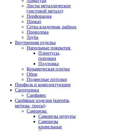
Арматура
Листы металлические
(листовой металл)
Перфорация
Прокат
Сетка кладочная, рабица
Проволока
Труба
Внутренняя отделка
Напольные покрытия
Плинтусы,
порожки
Подложка
Керамическая плитка
Обои
Подвесные потолки
Профиль и комплектующие
Сантехника
Санфаянс
Скобяные изделия (крепёж,
метизы, тросы)
Саморезы
Саморезы шурупы
Саморезы
кровельные