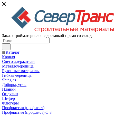
Заказ стройматериалов с доставкой прямо со склада
Каталог
Кровля
Снегозадержатели
Металлочерепица
Рулонные материалы
Гибкая черепица
Shinglas
Доборы, углы
Планки
Ондулин
Шифер
Флюгеры
Профнастил (профлист)
Профнастил (профлист) С-8