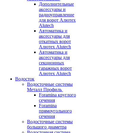
Дополнительные
аксессуары и
радиоуправление
для ворот Алютех
Alutech
Автоматика и
аксессуары для
откатных ворот
Алютех Alutech
Автоматика и
аксессуары для
секционных
гаражных ворот
Алютех Alutech
Водосток
Водосточные системы
Металл Профиль
Foramina круглого
сечения
Foramina
прямоугольного
сечения
Водосточные системы
большого диаметра
Водосточная система