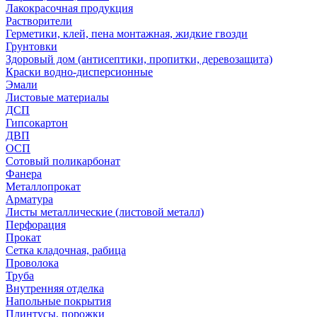
Лакокрасочная продукция
Растворители
Герметики, клей, пена монтажная, жидкие гвозди
Грунтовки
Здоровый дом (антисептики, пропитки, деревозащита)
Краски водно-дисперсионные
Эмали
Листовые материалы
ДСП
Гипсокартон
ДВП
ОСП
Сотовый поликарбонат
Фанера
Металлопрокат
Арматура
Листы металлические (листовой металл)
Перфорация
Прокат
Сетка кладочная, рабица
Проволока
Труба
Внутренняя отделка
Напольные покрытия
Плинтусы, порожки