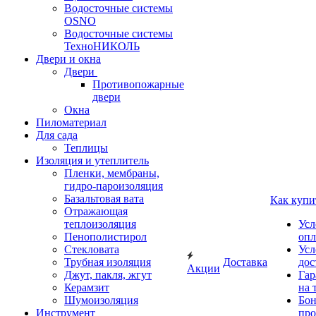
Водосточные системы
OSNO
Водосточные системы
ТехноНИКОЛЬ
Двери и окна
Двери
Противопожарные
двери
Окна
Пиломатериал
Для сада
Теплицы
Изоляция и утеплитель
Пленки, мембраны,
гидро-пароизоляция
Базальтовая вата
Как купи
Отражающая
теплоизоляция
Усл
Пенополистирол
опл
Стекловата
Усл
Трубная изоляция
Доставка
дос
Акции
Джут, пакля, жгут
Гар
Керамзит
на 
Шумоизоляция
Бон
Инструмент
про