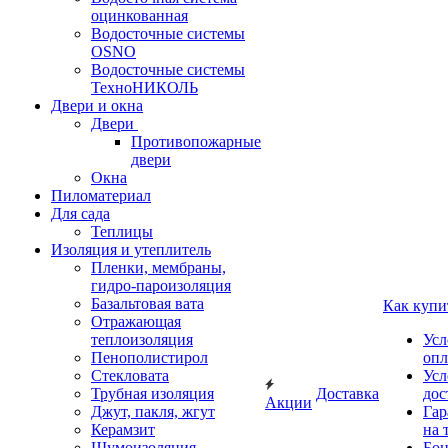
оцинкованная
Водосточные системы
OSNO
Водосточные системы
ТехноНИКОЛЬ
Двери и окна
Двери
Противопожарные
двери
Окна
Пиломатериал
Для сада
Теплицы
Изоляция и утеплитель
Пленки, мембраны,
гидро-пароизоляция
Базальтовая вата
Как купи
Отражающая
теплоизоляция
Усл
Пенополистирол
опл
Стекловата
Усл
Трубная изоляция
Доставка
дос
Акции
Джут, пакля, жгут
Гар
Керамзит
на 
Шумоизоляция
Бон