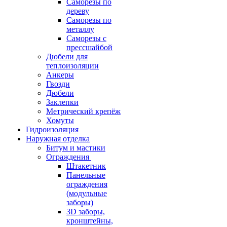
Саморезы по
дереву
Саморезы по
металлу
Саморезы с
прессшайбой
Дюбели для
теплоизоляции
Анкеры
Гвозди
Дюбели
Заклепки
Метрический крепёж
Хомуты
Гидроизоляция
Наружная отделка
Битум и мастики
Ограждения
Штакетник
Панельные
ограждения
(модульные
заборы)
3D заборы,
кронштейны,