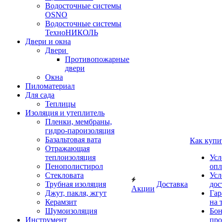
Водосточные системы
OSNO
Водосточные системы
ТехноНИКОЛЬ
Двери и окна
Двери
Противопожарные
двери
Окна
Пиломатериал
Для сада
Теплицы
Изоляция и утеплитель
Пленки, мембраны,
гидро-пароизоляция
Базальтовая вата
Как купи
Отражающая
теплоизоляция
Усл
Пенополистирол
опл
Стекловата
Усл
Трубная изоляция
Доставка
дос
Акции
Джут, пакля, жгут
Гар
Керамзит
на 
Шумоизоляция
Бон
Инструмент
про