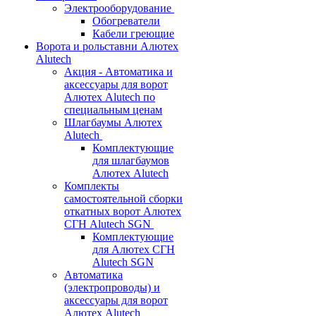
Электрооборудование
Обогреватели
Кабели греющие
Ворота и рольставни Алютех
Alutech
Акция - Автоматика и
аксессуары для ворот
Алютех Alutech по
специальным ценам
Шлагбаумы Алютех
Alutech
Комплектующие
для шлагбаумов
Алютех Alutech
Комплекты
самостоятельной сборки
откатных ворот Алютех
СГН Alutech SGN
Комплектующие
для Алютех СГН
Alutech SGN
Автоматика
(электропроводы) и
аксессуары для ворот
Алютех Alutech