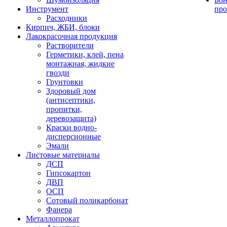
Инструмент
про
Расходники
Кирпич, ЖБИ, блоки
Лакокрасочная продукция
Растворители
Герметики, клей, пена
монтажная, жидкие
гвозди
Грунтовки
Здоровый дом
(антисептики,
пропитки,
деревозащита)
Краски водно-
дисперсионные
Эмали
Листовые материалы
ДСП
Гипсокартон
ДВП
ОСП
Сотовый поликарбонат
Фанера
Металлопрокат