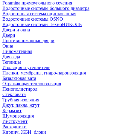
Foramina прямоугольного сечения
Водосточные системы большого диаметра
Водосточная система оцинкованная
Водосточные системы OSNO
Водосточные системы ТехноНИКОЛЬ
Двери и окна
Двери
Противопожарные двери
Окна
Пиломатериал
Для сада
Теплицы
Изоляция и утеплитель
Пленки, мембраны, гидро-пароизоляция
Базальтовая вата
Отражающая теплоизоляция
Пенополистирол
Стекловата
Трубная изоляция
Джут, пакля, жгут
Керамзит
Шумоизоляция
Инструмент
Расходники
Кирпич, ЖБИ, блоки