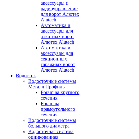
аксессуары и
радиоуправление
для ворот Алютех
Alutech
Автоматика и
аксессуары для
откатных ворот
Алютех Alutech
Автоматика и
аксессуары для
секционных
гаражных ворот
Алютех Alutech
Водосток
Водосточные системы
Металл Профиль
Foramina круглого
сечения
Foramina
прямоугольного
сечения
Водосточные системы
большого диаметра
Водосточная система
оцинкованная