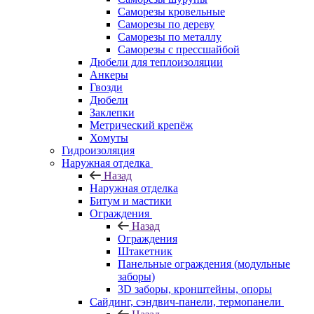
Саморезы кровельные
Саморезы по дереву
Саморезы по металлу
Саморезы с прессшайбой
Дюбели для теплоизоляции
Анкеры
Гвозди
Дюбели
Заклепки
Метрический крепёж
Хомуты
Гидроизоляция
Наружная отделка
Назад
Наружная отделка
Битум и мастики
Ограждения
Назад
Ограждения
Штакетник
Панельные ограждения (модульные
заборы)
3D заборы, кронштейны, опоры
Cайдинг, сэндвич-панели, термопанели