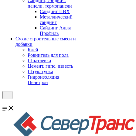
Cайдинг, сэндвич-
панели, термопанели
Сайдинг ПВХ
Металлический
сайдинг
Сайдинг Альта
Профиль
Сухие строительные смеси и
добавки
Клей
Ровнитель для пола
Шпатлевка
Цемент, гипс, известь
Штукатурка
Гидроизоляция
Пенетрон