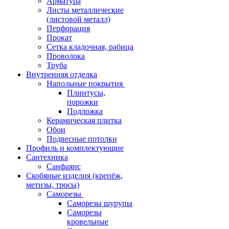
Арматура
Листы металлические
(листовой металл)
Перфорация
Прокат
Сетка кладочная, рабица
Проволока
Труба
Внутренняя отделка
Напольные покрытия
Плинтусы,
порожки
Подложка
Керамическая плитка
Обои
Подвесные потолки
Профиль и комплектующие
Сантехника
Санфаянс
Скобяные изделия (крепёж,
метизы, тросы)
Саморезы
Саморезы шурупы
Саморезы
кровельные