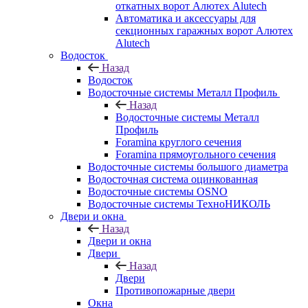
откатных ворот Алютех Alutech
Автоматика и аксессуары для
секционных гаражных ворот Алютех
Alutech
Водосток
Назад
Водосток
Водосточные системы Металл Профиль
Назад
Водосточные системы Металл
Профиль
Foramina круглого сечения
Foramina прямоугольного сечения
Водосточные системы большого диаметра
Водосточная система оцинкованная
Водосточные системы OSNO
Водосточные системы ТехноНИКОЛЬ
Двери и окна
Назад
Двери и окна
Двери
Назад
Двери
Противопожарные двери
Окна