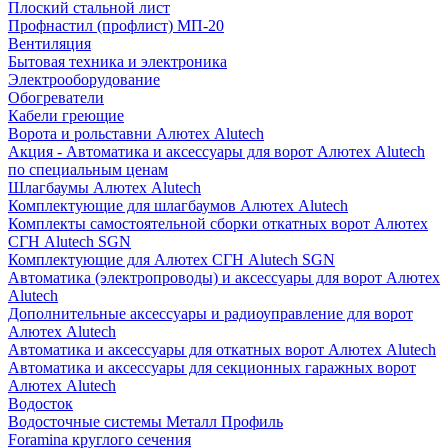
Плоский стальной лист
Профнастил (профлист) МП-20
Вентиляция
Бытовая техника и электроника
Электрооборудование
Обогреватели
Кабели греющие
Ворота и рольставни Алютех Alutech
Акция - Автоматика и аксессуары для ворот Алютех Alutech
по специальным ценам
Шлагбаумы Алютех Alutech
Комплектующие для шлагбаумов Алютех Alutech
Комплекты самостоятельной сборки откатных ворот Алютех
СГН Alutech SGN
Комплектующие для Алютех СГН Alutech SGN
Автоматика (электропроводы) и аксессуары для ворот Алютех
Alutech
Дополнительные аксессуары и радиоуправление для ворот
Алютех Alutech
Автоматика и аксессуары для откатных ворот Алютех Alutech
Автоматика и аксессуары для секционных гаражных ворот
Алютех Alutech
Водосток
Водосточные системы Металл Профиль
Foramina круглого сечения