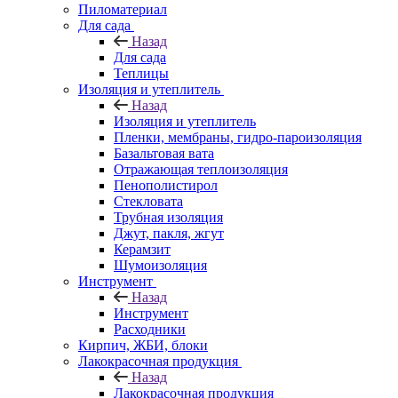
Пиломатериал
Для сада
Назад
Для сада
Теплицы
Изоляция и утеплитель
Назад
Изоляция и утеплитель
Пленки, мембраны, гидро-пароизоляция
Базальтовая вата
Отражающая теплоизоляция
Пенополистирол
Стекловата
Трубная изоляция
Джут, пакля, жгут
Керамзит
Шумоизоляция
Инструмент
Назад
Инструмент
Расходники
Кирпич, ЖБИ, блоки
Лакокрасочная продукция
Назад
Лакокрасочная продукция