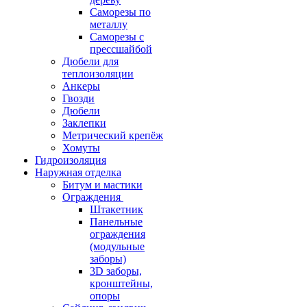
Саморезы по
металлу
Саморезы с
прессшайбой
Дюбели для
теплоизоляции
Анкеры
Гвозди
Дюбели
Заклепки
Метрический крепёж
Хомуты
Гидроизоляция
Наружная отделка
Битум и мастики
Ограждения
Штакетник
Панельные
ограждения
(модульные
заборы)
3D заборы,
кронштейны,
опоры