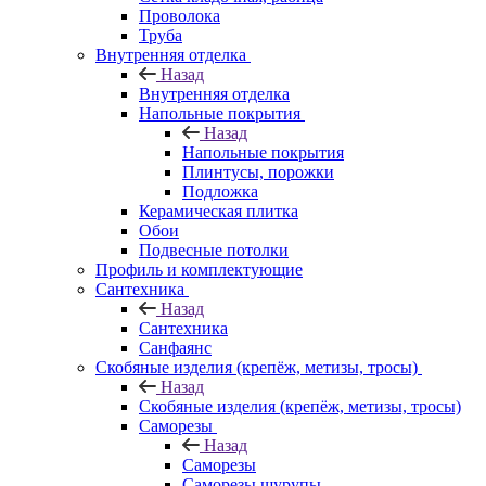
Проволока
Труба
Внутренняя отделка
Назад
Внутренняя отделка
Напольные покрытия
Назад
Напольные покрытия
Плинтусы, порожки
Подложка
Керамическая плитка
Обои
Подвесные потолки
Профиль и комплектующие
Сантехника
Назад
Сантехника
Санфаянс
Скобяные изделия (крепёж, метизы, тросы)
Назад
Скобяные изделия (крепёж, метизы, тросы)
Саморезы
Назад
Саморезы
Саморезы шурупы