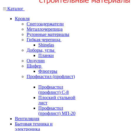
Каталог
Кровля
Снегозадержатели
Металлочерепица
Рулонные материалы
Гибкая черепица
Shinglas
Доборы, углы
Планки
Ондулин
Шифер
Флюгеры
Профнастил (профлист)
Профнастил
(профлист) С-8
Плоский стальной
лист
Профнастил
(профлист) МП-20
Вентиляция
Бытовая техника и
электроника