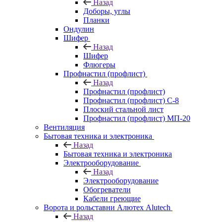
Назад
Доборы, углы
Планки
Ондулин
Шифер
Назад
Шифер
Флюгеры
Профнастил (профлист)
Назад
Профнастил (профлист)
Профнастил (профлист) С-8
Плоский стальной лист
Профнастил (профлист) МП-20
Вентиляция
Бытовая техника и электроника
Назад
Бытовая техника и электроника
Электрооборудование
Назад
Электрооборудование
Обогреватели
Кабели греющие
Ворота и рольставни Алютех Alutech
Назад