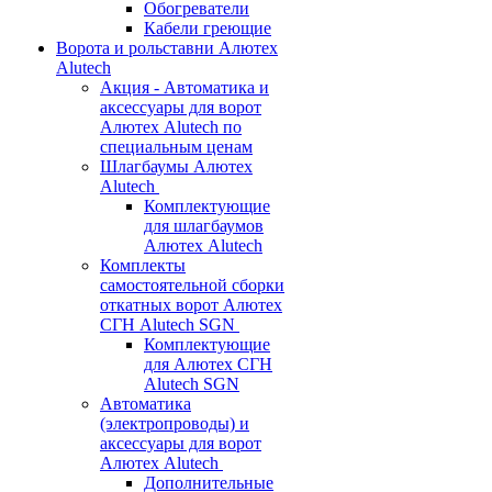
Обогреватели
Кабели греющие
Ворота и рольставни Алютех
Alutech
Акция - Автоматика и
аксессуары для ворот
Алютех Alutech по
специальным ценам
Шлагбаумы Алютех
Alutech
Комплектующие
для шлагбаумов
Алютех Alutech
Комплекты
самостоятельной сборки
откатных ворот Алютех
СГН Alutech SGN
Комплектующие
для Алютех СГН
Alutech SGN
Автоматика
(электропроводы) и
аксессуары для ворот
Алютех Alutech
Дополнительные