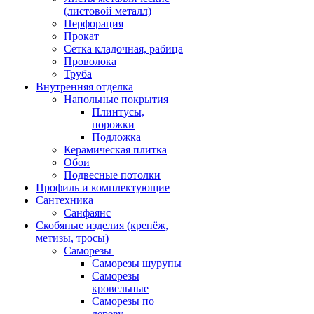
(листовой металл)
Перфорация
Прокат
Сетка кладочная, рабица
Проволока
Труба
Внутренняя отделка
Напольные покрытия
Плинтусы,
порожки
Подложка
Керамическая плитка
Обои
Подвесные потолки
Профиль и комплектующие
Сантехника
Санфаянс
Скобяные изделия (крепёж,
метизы, тросы)
Саморезы
Саморезы шурупы
Саморезы
кровельные
Саморезы по
дереву