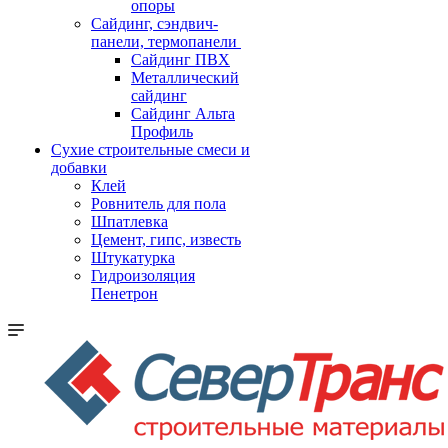
опоры
Cайдинг, сэндвич-
панели, термопанели
Сайдинг ПВХ
Металлический
сайдинг
Сайдинг Альта
Профиль
Сухие строительные смеси и
добавки
Клей
Ровнитель для пола
Шпатлевка
Цемент, гипс, известь
Штукатурка
Гидроизоляция
Пенетрон