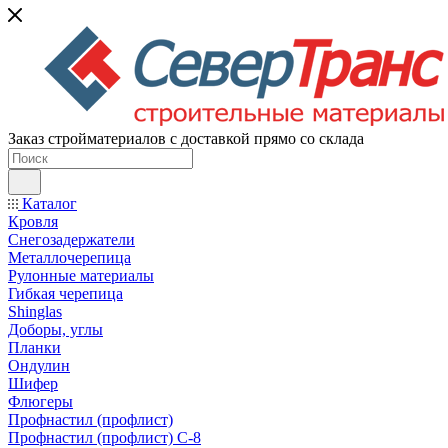
Заказ стройматериалов с доставкой прямо со склада
Каталог
Кровля
Снегозадержатели
Металлочерепица
Рулонные материалы
Гибкая черепица
Shinglas
Доборы, углы
Планки
Ондулин
Шифер
Флюгеры
Профнастил (профлист)
Профнастил (профлист) С-8