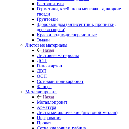
Растворители
Герметики, клей, пена монтажная, жидкие
гвозди
Грунтовки
Здоровый дом (антисептики, пропитки,
деревозащита)
Краски водно-дисперсионные
Эмали
Листовые материалы
Назад
Листовые материалы
ДСП
Гипсокартон
ДВП
ОСП
Сотовый поликарбонат
Фанера
Металлопрокат
Назад
Металлопрокат
Арматура
Листы металлические (листовой металл)
Перфорация
Прокат
Сетка кладочная, рабица