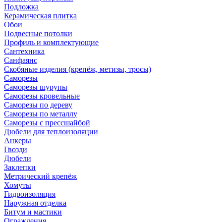
Подложка
Керамическая плитка
Обои
Подвесные потолки
Профиль и комплектующие
Сантехника
Санфаянс
Скобяные изделия (крепёж, метизы, тросы)
Саморезы
Саморезы шурупы
Саморезы кровельные
Саморезы по дереву
Саморезы по металлу
Саморезы с прессшайбой
Дюбели для теплоизоляции
Анкеры
Гвозди
Дюбели
Заклепки
Метрический крепёж
Хомуты
Гидроизоляция
Наружная отделка
Битум и мастики
Ограждения