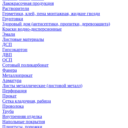
Лакокрасочная продукция
Растворители
Герметики, клей, пена монтажная, жидкие гвозди
Грунтовки
Здоровый дом (антисептики, пропитки, деревозащита)
Краски водно-дисперсионные
Эмали
Листовые материалы
ДСП
Гипсокартон
ДВП
ОСП
Сотовый поликарбонат
Фанера
Металлопрокат
Арматура
Листы металлические (листовой металл)
Перфорация
Прокат
Сетка кладочная, рабица
Проволока
Труба
Внутренняя отделка
Напольные покрытия
Плинтусы, порожки