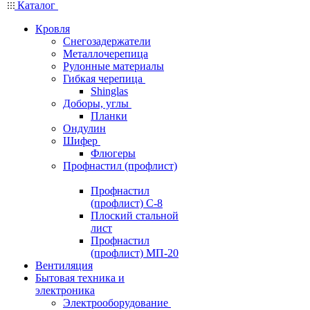
Каталог
Кровля
Снегозадержатели
Металлочерепица
Рулонные материалы
Гибкая черепица
Shinglas
Доборы, углы
Планки
Ондулин
Шифер
Флюгеры
Профнастил (профлист)
Профнастил
(профлист) С-8
Плоский стальной
лист
Профнастил
(профлист) МП-20
Вентиляция
Бытовая техника и
электроника
Электрооборудование