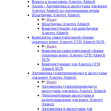
Ворота и рольставни Алютех Alutech
Акция - Автоматика и аксессуары для ворот
Алютех Alutech по специальным ценам
Шлагбаумы Алютех Alutech
Назад
Шлагбаумы Алютех Alutech
Комплектующие для шлагбаумов
Алютех Alutech
Комплекты самостоятельной сборки
откатных ворот Алютех СГН Alutech SGN
Назад
Комплекты самостоятельной сборки
откатных ворот Алютех СГН Alutech
SGN
Комплектующие для Алютех СГН
Alutech SGN
Автоматика (электропроводы) и аксессуары
для ворот Алютех Alutech
Назад
Автоматика (электропроводы) и
аксессуары для ворот Алютех Alutech
Дополнительные аксессуары и
радиоуправление для ворот Алютех
Alutech
Автоматика и аксессуары для