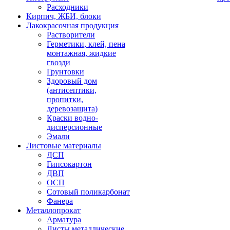
Расходники
Кирпич, ЖБИ, блоки
Лакокрасочная продукция
Растворители
Герметики, клей, пена
монтажная, жидкие
гвозди
Грунтовки
Здоровый дом
(антисептики,
пропитки,
деревозащита)
Краски водно-
дисперсионные
Эмали
Листовые материалы
ДСП
Гипсокартон
ДВП
ОСП
Сотовый поликарбонат
Фанера
Металлопрокат
Арматура
Листы металлические