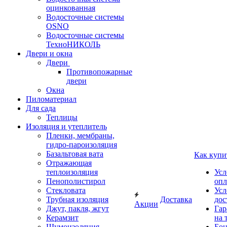
оцинкованная
Водосточные системы
OSNO
Водосточные системы
ТехноНИКОЛЬ
Двери и окна
Двери
Противопожарные
двери
Окна
Пиломатериал
Для сада
Теплицы
Изоляция и утеплитель
Пленки, мембраны,
гидро-пароизоляция
Базальтовая вата
Как купи
Отражающая
теплоизоляция
Усл
Пенополистирол
опл
Стекловата
Усл
Трубная изоляция
Доставка
дос
Акции
Джут, пакля, жгут
Гар
Керамзит
на 
Шумоизоляция
Бон