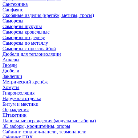
Сантехника
Санфаянс
Скобяные изделия (крепёж, метизы, тросы)
Саморезы
Саморезы шурупы
Саморезы кровельные
Саморезы по дереву
Саморезы по металлу
Саморезы с прессшайбой
Дюбели для теплоизоляции
Анкеры
Гвозди
Дюбели
Заклепки
Метрический крепёж
Хомуты
Гидроизоляция
Наружная отделка
Битум и мастики
Ограждения
Штакетник
Панельные ограждения (модульные заборы)
3D заборы, кронштейны, опоры
Cайдинг, сэндвич-панели, термопанели
Сайдинг ПВХ