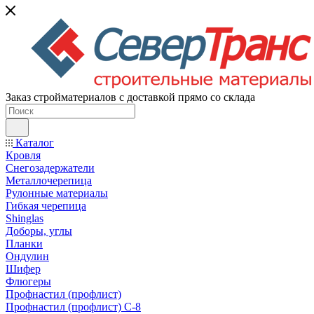
Заказ стройматериалов с доставкой прямо со склада
Каталог
Кровля
Снегозадержатели
Металлочерепица
Рулонные материалы
Гибкая черепица
Shinglas
Доборы, углы
Планки
Ондулин
Шифер
Флюгеры
Профнастил (профлист)
Профнастил (профлист) С-8