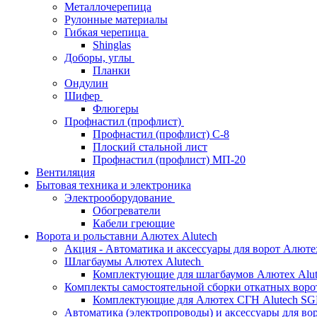
Металлочерепица
Рулонные материалы
Гибкая черепица
Shinglas
Доборы, углы
Планки
Ондулин
Шифер
Флюгеры
Профнастил (профлист)
Профнастил (профлист) С-8
Плоский стальной лист
Профнастил (профлист) МП-20
Вентиляция
Бытовая техника и электроника
Электрооборудование
Обогреватели
Кабели греющие
Ворота и рольставни Алютех Alutech
Акция - Автоматика и аксессуары для ворот Алюте
Шлагбаумы Алютех Alutech
Комплектующие для шлагбаумов Алютех Alut
Комплекты самостоятельной сборки откатных вор
Комплектующие для Алютех СГН Alutech S
Автоматика (электропроводы) и аксессуары для во