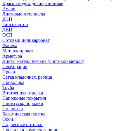
Краски водно-дисперсионные
Эмали
Листовые материалы
ДСП
Гипсокартон
ДВП
ОСП
Сотовый поликарбонат
Фанера
Металлопрокат
Арматура
Листы металлические (листовой металл)
Перфорация
Прокат
Сетка кладочная, рабица
Проволока
Труба
Внутренняя отделка
Напольные покрытия
Плинтусы, порожки
Подложка
Керамическая плитка
Обои
Подвесные потолки
Профиль и комплектующие