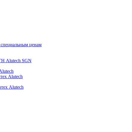
о специальным ценам
ГН Alutech SGN
Alutech
тех Alutech
тех Alutech