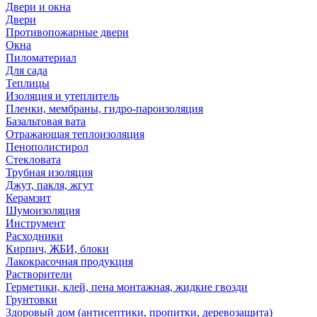
Двери и окна
Двери
Противопожарные двери
Окна
Пиломатериал
Для сада
Теплицы
Изоляция и утеплитель
Пленки, мембраны, гидро-пароизоляция
Базальтовая вата
Отражающая теплоизоляция
Пенополистирол
Стекловата
Трубная изоляция
Джут, пакля, жгут
Керамзит
Шумоизоляция
Инструмент
Расходники
Кирпич, ЖБИ, блоки
Лакокрасочная продукция
Растворители
Герметики, клей, пена монтажная, жидкие гвозди
Грунтовки
Здоровый дом (антисептики, пропитки, деревозащита)