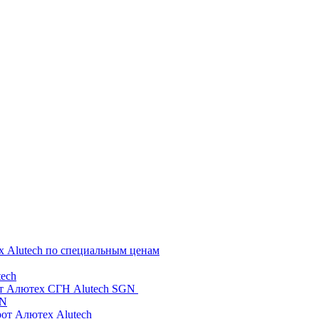
х Alutech по специальным ценам
ech
от Алютех СГН Alutech SGN
GN
рот Алютех Alutech