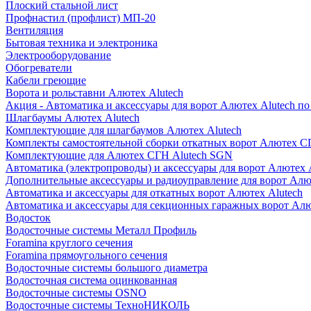
Плоский стальной лист
Профнастил (профлист) МП-20
Вентиляция
Бытовая техника и электроника
Электрооборудование
Обогреватели
Кабели греющие
Ворота и рольставни Алютех Alutech
Акция - Автоматика и аксессуары для ворот Алютех Alutech п
Шлагбаумы Алютех Alutech
Комплектующие для шлагбаумов Алютех Alutech
Комплекты самостоятельной сборки откатных ворот Алютех С
Комплектующие для Алютех СГН Alutech SGN
Автоматика (электропроводы) и аксессуары для ворот Алютех 
Дополнительные аксессуары и радиоуправление для ворот Алю
Автоматика и аксессуары для откатных ворот Алютех Alutech
Автоматика и аксессуары для секционных гаражных ворот Алю
Водосток
Водосточные системы Металл Профиль
Foramina круглого сечения
Foramina прямоугольного сечения
Водосточные системы большого диаметра
Водосточная система оцинкованная
Водосточные системы OSNO
Водосточные системы ТехноНИКОЛЬ