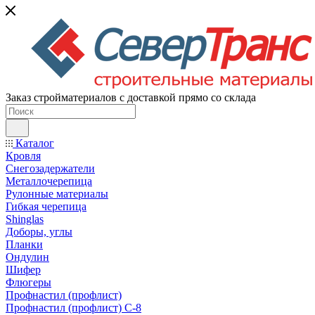
Заказ стройматериалов с доставкой прямо со склада
Каталог
Кровля
Снегозадержатели
Металлочерепица
Рулонные материалы
Гибкая черепица
Shinglas
Доборы, углы
Планки
Ондулин
Шифер
Флюгеры
Профнастил (профлист)
Профнастил (профлист) С-8