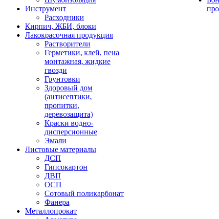
Инструмент
про
Расходники
Кирпич, ЖБИ, блоки
Лакокрасочная продукция
Растворители
Герметики, клей, пена
монтажная, жидкие
гвозди
Грунтовки
Здоровый дом
(антисептики,
пропитки,
деревозащита)
Краски водно-
дисперсионные
Эмали
Листовые материалы
ДСП
Гипсокартон
ДВП
ОСП
Сотовый поликарбонат
Фанера
Металлопрокат