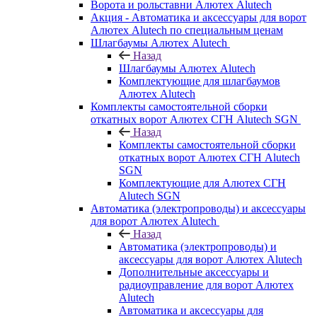
Ворота и рольставни Алютех Alutech
Акция - Автоматика и аксессуары для ворот
Алютех Alutech по специальным ценам
Шлагбаумы Алютех Alutech
Назад
Шлагбаумы Алютех Alutech
Комплектующие для шлагбаумов
Алютех Alutech
Комплекты самостоятельной сборки
откатных ворот Алютех СГН Alutech SGN
Назад
Комплекты самостоятельной сборки
откатных ворот Алютех СГН Alutech
SGN
Комплектующие для Алютех СГН
Alutech SGN
Автоматика (электропроводы) и аксессуары
для ворот Алютех Alutech
Назад
Автоматика (электропроводы) и
аксессуары для ворот Алютех Alutech
Дополнительные аксессуары и
радиоуправление для ворот Алютех
Alutech
Автоматика и аксессуары для