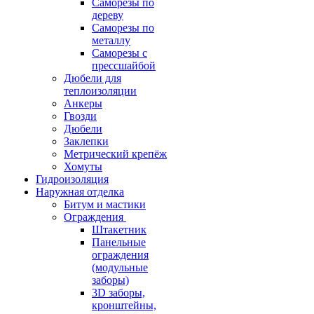
Саморезы по
дереву
Саморезы по
металлу
Саморезы с
прессшайбой
Дюбели для
теплоизоляции
Анкеры
Гвозди
Дюбели
Заклепки
Метрический крепёж
Хомуты
Гидроизоляция
Наружная отделка
Битум и мастики
Ограждения
Штакетник
Панельные
ограждения
(модульные
заборы)
3D заборы,
кронштейны,