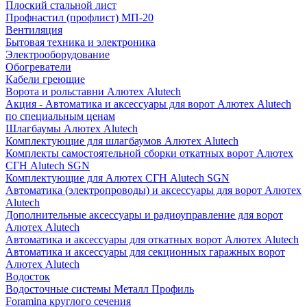
Плоский стальной лист
Профнастил (профлист) МП-20
Вентиляция
Бытовая техника и электроника
Электрооборудование
Обогреватели
Кабели греющие
Ворота и рольставни Алютех Alutech
Акция - Автоматика и аксессуары для ворот Алютех Alutech
по специальным ценам
Шлагбаумы Алютех Alutech
Комплектующие для шлагбаумов Алютех Alutech
Комплекты самостоятельной сборки откатных ворот Алютех
СГН Alutech SGN
Комплектующие для Алютех СГН Alutech SGN
Автоматика (электропроводы) и аксессуары для ворот Алютех
Alutech
Дополнительные аксессуары и радиоуправление для ворот
Алютех Alutech
Автоматика и аксессуары для откатных ворот Алютех Alutech
Автоматика и аксессуары для секционных гаражных ворот
Алютех Alutech
Водосток
Водосточные системы Металл Профиль
Foramina круглого сечения