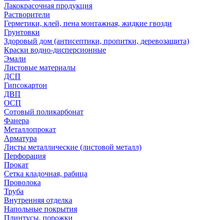
Лакокрасочная продукция
Растворители
Герметики, клей, пена монтажная, жидкие гвозди
Грунтовки
Здоровый дом (антисептики, пропитки, деревозащита)
Краски водно-дисперсионные
Эмали
Листовые материалы
ДСП
Гипсокартон
ДВП
ОСП
Сотовый поликарбонат
Фанера
Металлопрокат
Арматура
Листы металлические (листовой металл)
Перфорация
Прокат
Сетка кладочная, рабица
Проволока
Труба
Внутренняя отделка
Напольные покрытия
Плинтусы, порожки