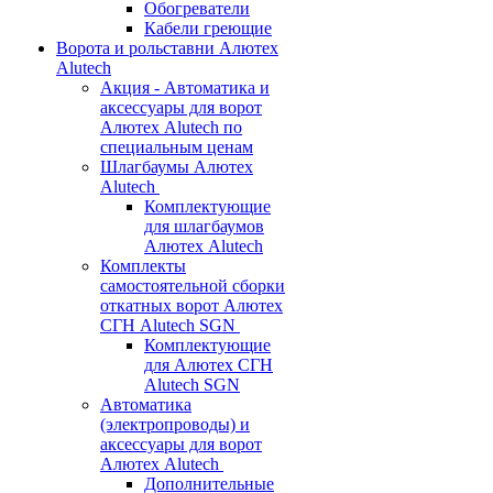
Обогреватели
Кабели греющие
Ворота и рольставни Алютех
Alutech
Акция - Автоматика и
аксессуары для ворот
Алютех Alutech по
специальным ценам
Шлагбаумы Алютех
Alutech
Комплектующие
для шлагбаумов
Алютех Alutech
Комплекты
самостоятельной сборки
откатных ворот Алютех
СГН Alutech SGN
Комплектующие
для Алютех СГН
Alutech SGN
Автоматика
(электропроводы) и
аксессуары для ворот
Алютех Alutech
Дополнительные