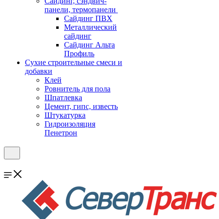
Cайдинг, сэндвич-
панели, термопанели
Сайдинг ПВХ
Металлический
сайдинг
Сайдинг Альта
Профиль
Сухие строительные смеси и
добавки
Клей
Ровнитель для пола
Шпатлевка
Цемент, гипс, известь
Штукатурка
Гидроизоляция
Пенетрон