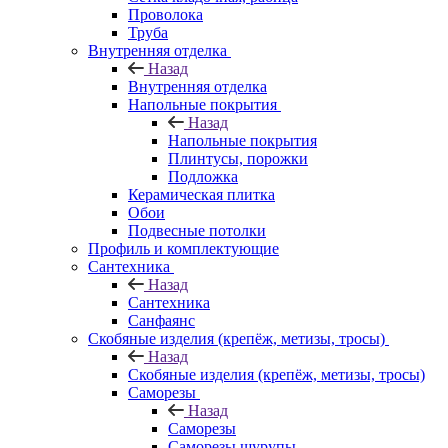
Проволока
Труба
Внутренняя отделка
Назад
Внутренняя отделка
Напольные покрытия
Назад
Напольные покрытия
Плинтусы, порожки
Подложка
Керамическая плитка
Обои
Подвесные потолки
Профиль и комплектующие
Сантехника
Назад
Сантехника
Санфаянс
Скобяные изделия (крепёж, метизы, тросы)
Назад
Скобяные изделия (крепёж, метизы, тросы)
Саморезы
Назад
Саморезы
Саморезы шурупы