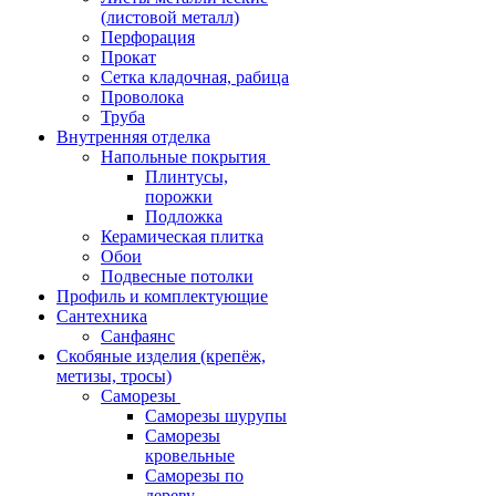
(листовой металл)
Перфорация
Прокат
Сетка кладочная, рабица
Проволока
Труба
Внутренняя отделка
Напольные покрытия
Плинтусы,
порожки
Подложка
Керамическая плитка
Обои
Подвесные потолки
Профиль и комплектующие
Сантехника
Санфаянс
Скобяные изделия (крепёж,
метизы, тросы)
Саморезы
Саморезы шурупы
Саморезы
кровельные
Саморезы по
дереву