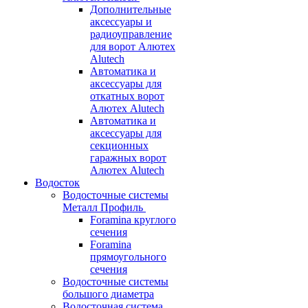
Дополнительные
аксессуары и
радиоуправление
для ворот Алютех
Alutech
Автоматика и
аксессуары для
откатных ворот
Алютех Alutech
Автоматика и
аксессуары для
секционных
гаражных ворот
Алютех Alutech
Водосток
Водосточные системы
Металл Профиль
Foramina круглого
сечения
Foramina
прямоугольного
сечения
Водосточные системы
большого диаметра
Водосточная система