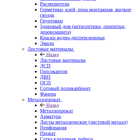
Растворители
Герметики, клей, пена монтажная, жидкие
гвозди
Грунтовки
Здоровый дом (антисептики, пропитки,
деревозащита)
Краски водно-дисперсионные
Эмали
Листовые материалы
Назад
Листовые материалы
ДСП
Гипсокартон
ДВП
ОСП
Сотовый поликарбонат
Фанера
Металлопрокат
Назад
Металлопрокат
Арматура
Листы металлические (листовой металл)
Перфорация
Прокат
Сетка кладочная, рабица