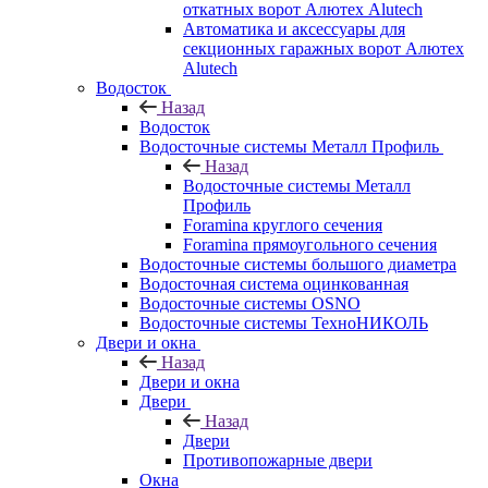
откатных ворот Алютех Alutech
Автоматика и аксессуары для
секционных гаражных ворот Алютех
Alutech
Водосток
Назад
Водосток
Водосточные системы Металл Профиль
Назад
Водосточные системы Металл
Профиль
Foramina круглого сечения
Foramina прямоугольного сечения
Водосточные системы большого диаметра
Водосточная система оцинкованная
Водосточные системы OSNO
Водосточные системы ТехноНИКОЛЬ
Двери и окна
Назад
Двери и окна
Двери
Назад
Двери
Противопожарные двери
Окна