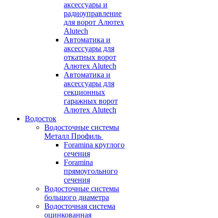
аксессуары и
радиоуправление
для ворот Алютех
Alutech
Автоматика и
аксессуары для
откатных ворот
Алютех Alutech
Автоматика и
аксессуары для
секционных
гаражных ворот
Алютех Alutech
Водосток
Водосточные системы
Металл Профиль
Foramina круглого
сечения
Foramina
прямоугольного
сечения
Водосточные системы
большого диаметра
Водосточная система
оцинкованная