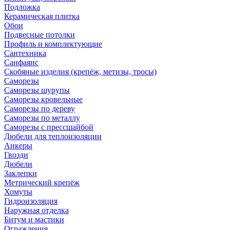
Подложка
Керамическая плитка
Обои
Подвесные потолки
Профиль и комплектующие
Сантехника
Санфаянс
Скобяные изделия (крепёж, метизы, тросы)
Саморезы
Саморезы шурупы
Саморезы кровельные
Саморезы по дереву
Саморезы по металлу
Саморезы с прессшайбой
Дюбели для теплоизоляции
Анкеры
Гвозди
Дюбели
Заклепки
Метрический крепёж
Хомуты
Гидроизоляция
Наружная отделка
Битум и мастики
Ограждения