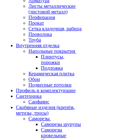
Арматура
Листы металлические
(листовой металл)
Перфорация
Прокат
Сетка кладочная, рабица
Проволока
Труба
Внутренняя отделка
Напольные покрытия
Плинтусы,
порожки
Подложка
Керамическая плитка
Обои
Подвесные потолки
Профиль и комплектующие
Сантехника
Санфаянс
Скобяные изделия (крепёж,
метизы, тросы)
Саморезы
Саморезы шурупы
Саморезы
кровельные