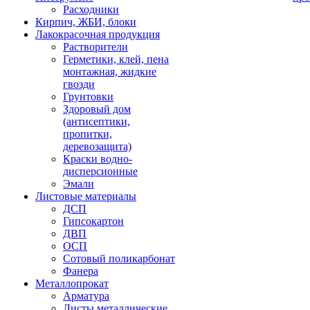
Расходники
Кирпич, ЖБИ, блоки
Лакокрасочная продукция
Растворители
Герметики, клей, пена
монтажная, жидкие
гвозди
Грунтовки
Здоровый дом
(антисептики,
пропитки,
деревозащита)
Краски водно-
дисперсионные
Эмали
Листовые материалы
ДСП
Гипсокартон
ДВП
ОСП
Сотовый поликарбонат
Фанера
Металлопрокат
Арматура
Листы металлические