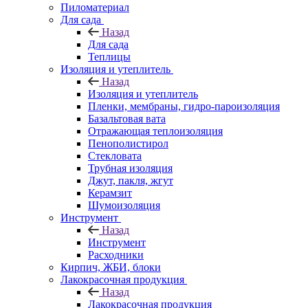
Пиломатериал
Для сада
Назад
Для сада
Теплицы
Изоляция и утеплитель
Назад
Изоляция и утеплитель
Пленки, мембраны, гидро-пароизоляция
Базальтовая вата
Отражающая теплоизоляция
Пенополистирол
Стекловата
Трубная изоляция
Джут, пакля, жгут
Керамзит
Шумоизоляция
Инструмент
Назад
Инструмент
Расходники
Кирпич, ЖБИ, блоки
Лакокрасочная продукция
Назад
Лакокрасочная продукция