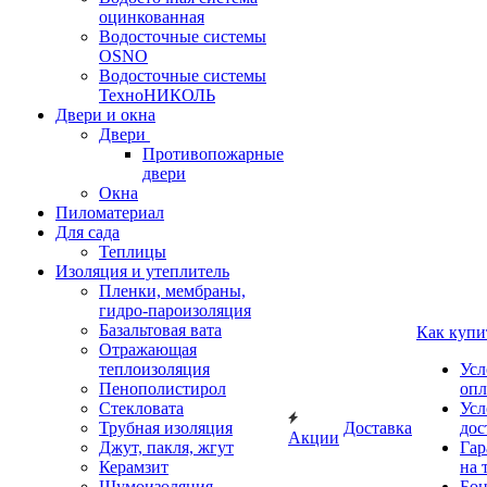
оцинкованная
Водосточные системы
OSNO
Водосточные системы
ТехноНИКОЛЬ
Двери и окна
Двери
Противопожарные
двери
Окна
Пиломатериал
Для сада
Теплицы
Изоляция и утеплитель
Пленки, мембраны,
гидро-пароизоляция
Базальтовая вата
Как купи
Отражающая
теплоизоляция
Усл
Пенополистирол
опл
Стекловата
Усл
Трубная изоляция
Доставка
дос
Акции
Джут, пакля, жгут
Гар
Керамзит
на 
Шумоизоляция
Бон