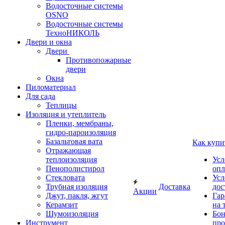
Водосточные системы
OSNO
Водосточные системы
ТехноНИКОЛЬ
Двери и окна
Двери
Противопожарные
двери
Окна
Пиломатериал
Для сада
Теплицы
Изоляция и утеплитель
Пленки, мембраны,
гидро-пароизоляция
Базальтовая вата
Как купи
Отражающая
теплоизоляция
Усл
Пенополистирол
опл
Стекловата
Усл
Трубная изоляция
Доставка
дос
Акции
Джут, пакля, жгут
Гар
Керамзит
на 
Шумоизоляция
Бон
Инструмент
про