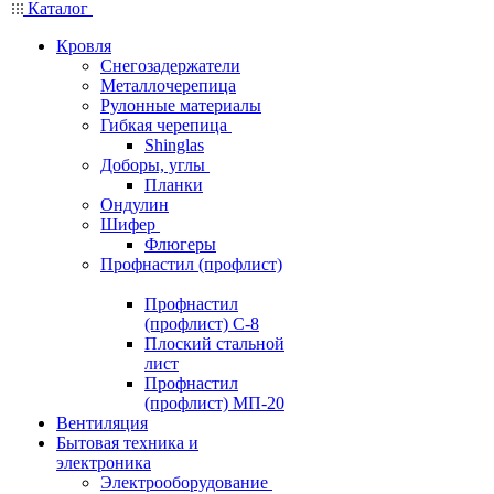
Каталог
Кровля
Снегозадержатели
Металлочерепица
Рулонные материалы
Гибкая черепица
Shinglas
Доборы, углы
Планки
Ондулин
Шифер
Флюгеры
Профнастил (профлист)
Профнастил
(профлист) С-8
Плоский стальной
лист
Профнастил
(профлист) МП-20
Вентиляция
Бытовая техника и
электроника
Электрооборудование