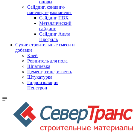
опоры
Cайдинг, сэндвич-
панели, термопанели
Сайдинг ПВХ
Металлический
сайдинг
Сайдинг Альта
Профиль
Сухие строительные смеси и
добавки
Клей
Ровнитель для пола
Шпатлевка
Цемент, гипс, известь
Штукатурка
Гидроизоляция
Пенетрон