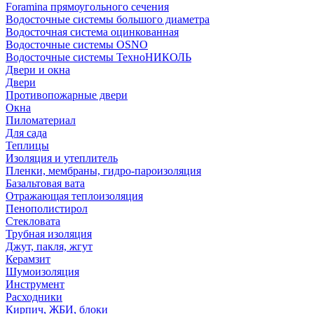
Foramina прямоугольного сечения
Водосточные системы большого диаметра
Водосточная система оцинкованная
Водосточные системы OSNO
Водосточные системы ТехноНИКОЛЬ
Двери и окна
Двери
Противопожарные двери
Окна
Пиломатериал
Для сада
Теплицы
Изоляция и утеплитель
Пленки, мембраны, гидро-пароизоляция
Базальтовая вата
Отражающая теплоизоляция
Пенополистирол
Стекловата
Трубная изоляция
Джут, пакля, жгут
Керамзит
Шумоизоляция
Инструмент
Расходники
Кирпич, ЖБИ, блоки