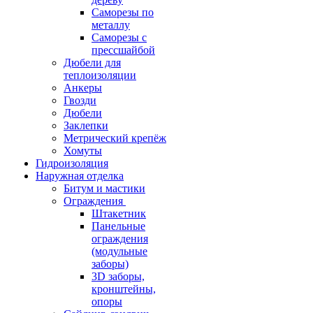
Саморезы по
металлу
Саморезы с
прессшайбой
Дюбели для
теплоизоляции
Анкеры
Гвозди
Дюбели
Заклепки
Метрический крепёж
Хомуты
Гидроизоляция
Наружная отделка
Битум и мастики
Ограждения
Штакетник
Панельные
ограждения
(модульные
заборы)
3D заборы,
кронштейны,
опоры