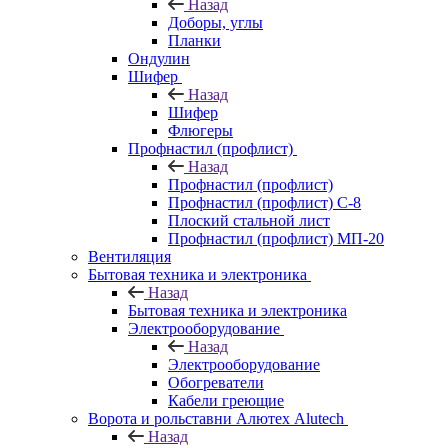
Назад
Доборы, углы
Планки
Ондулин
Шифер
Назад
Шифер
Флюгеры
Профнастил (профлист)
Назад
Профнастил (профлист)
Профнастил (профлист) С-8
Плоский стальной лист
Профнастил (профлист) МП-20
Вентиляция
Бытовая техника и электроника
Назад
Бытовая техника и электроника
Электрооборудование
Назад
Электрооборудование
Обогреватели
Кабели греющие
Ворота и рольставни Алютех Alutech
Назад