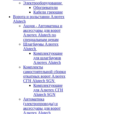
Электрооборудование
Обогреватели
Кабели греющие
Ворота и рольставни Алютех
Alutech
Акция - Автоматика и
аксессуары для ворот
Алютех Alutech по
специальным ценам
Шлагбаумы Алютех
Alutech
Комплектующие
для шлагбаумов
Алютех Alutech
Комплекты
самостоятельной сборки
откатных ворот Алютех
СГН Alutech SGN
Комплектующие
для Алютех СГН
Alutech SGN
Автоматика
(электропроводы) и
аксессуары для ворот
Алютех Alutech