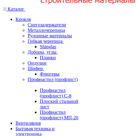
Каталог
Кровля
Снегозадержатели
Металлочерепица
Рулонные материалы
Гибкая черепица
Shinglas
Доборы, углы
Планки
Ондулин
Шифер
Флюгеры
Профнастил (профлист)
Профнастил
(профлист) С-8
Плоский стальной
лист
Профнастил
(профлист) МП-20
Вентиляция
Бытовая техника и
электроника