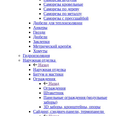
Саморезы кровельные
Саморезы по дереву
Саморезы по металлу
Саморезы с прессшайбой
Дюбели для теплоизоляции
Анкеры
Гвозди
Дюбели
Заклепки
Метрический крепёж
Хомуты
Гидроизоляция
Наружная отделка
Назад
Наружная отделка
Битум и мастики
Ограждения
Назад
Ограждения
Штакетник
Панельные ограждения (модульные
заборы)
3D заборы, кронштейны, опоры
Cайдинг, сэндвич-панели, термопанели