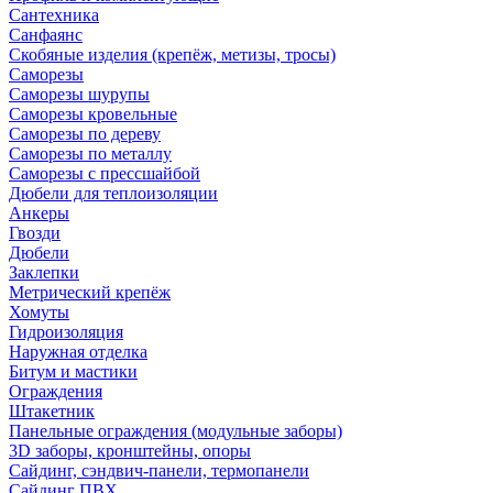
Сантехника
Санфаянс
Скобяные изделия (крепёж, метизы, тросы)
Саморезы
Саморезы шурупы
Саморезы кровельные
Саморезы по дереву
Саморезы по металлу
Саморезы с прессшайбой
Дюбели для теплоизоляции
Анкеры
Гвозди
Дюбели
Заклепки
Метрический крепёж
Хомуты
Гидроизоляция
Наружная отделка
Битум и мастики
Ограждения
Штакетник
Панельные ограждения (модульные заборы)
3D заборы, кронштейны, опоры
Cайдинг, сэндвич-панели, термопанели
Сайдинг ПВХ