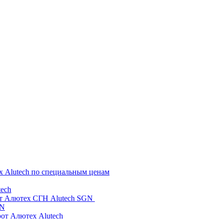
х Alutech по специальным ценам
ech
от Алютех СГН Alutech SGN
GN
рот Алютех Alutech