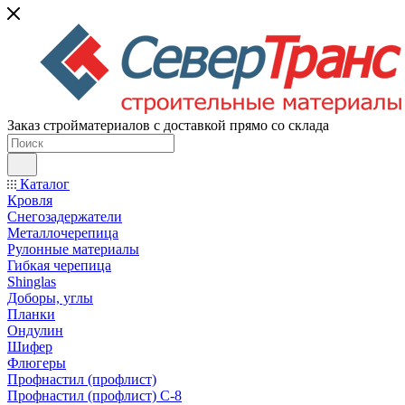
Заказ стройматериалов с доставкой прямо со склада
Каталог
Кровля
Снегозадержатели
Металлочерепица
Рулонные материалы
Гибкая черепица
Shinglas
Доборы, углы
Планки
Ондулин
Шифер
Флюгеры
Профнастил (профлист)
Профнастил (профлист) С-8