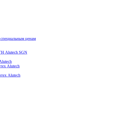
о специальным ценам
ГН Alutech SGN
Alutech
тех Alutech
тех Alutech