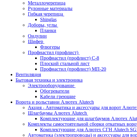
Металлочерепица
Рулонные материалы
Гибкая черепица
Shinglas
Доборы, углы
Планки
Ондулин
Шифер
Флюгеры
Профнастил (профлист)
Профнастил (профлист) С-8
Плоский стальной лист
Профнастил (профлист) МП-20
Вентиляция
Бытовая техника и электроника
Электрооборудование
Обогреватели
Кабели греющие
Ворота и рольставни Алютех Alutech
Акция - Автоматика и аксессуары для ворот Алюте
Шлагбаумы Алютех Alutech
Комплектующие для шлагбаумов Алютех Alut
Комплекты самостоятельной сборки откатных вор
Комплектующие для Алютех СГН Alutech S
Автоматика (электропроводы) и аксессуары для во