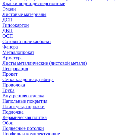
Краски водно-дисперсионные
Эмали
Листовые материалы
ДСП
Гипсокартон
ДВП
ОСП
Сотовый поликарбонат
Фанера
Металлопрокат
Арматура
Листы металлические (листовой металл)
Перфорация
Прокат
Сетка кладочная, рабица
Проволока
Труба
Внутренняя отделка
Напольные покрытия
Плинтусы, порожки
Подложка
Керамическая плитка
Обои
Подвесные потолки
Профиль и комплектующие