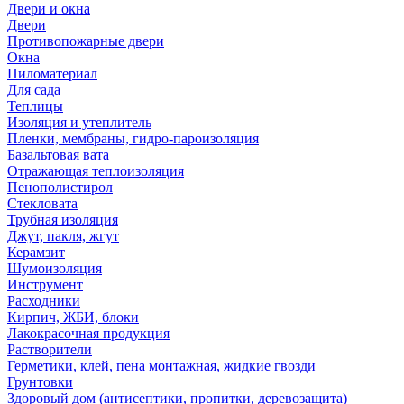
Двери и окна
Двери
Противопожарные двери
Окна
Пиломатериал
Для сада
Теплицы
Изоляция и утеплитель
Пленки, мембраны, гидро-пароизоляция
Базальтовая вата
Отражающая теплоизоляция
Пенополистирол
Стекловата
Трубная изоляция
Джут, пакля, жгут
Керамзит
Шумоизоляция
Инструмент
Расходники
Кирпич, ЖБИ, блоки
Лакокрасочная продукция
Растворители
Герметики, клей, пена монтажная, жидкие гвозди
Грунтовки
Здоровый дом (антисептики, пропитки, деревозащита)