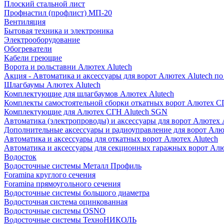
Плоский стальной лист
Профнастил (профлист) МП-20
Вентиляция
Бытовая техника и электроника
Электрооборудование
Обогреватели
Кабели греющие
Ворота и рольставни Алютех Alutech
Акция - Автоматика и аксессуары для ворот Алютех Alutech п
Шлагбаумы Алютех Alutech
Комплектующие для шлагбаумов Алютех Alutech
Комплекты самостоятельной сборки откатных ворот Алютех С
Комплектующие для Алютех СГН Alutech SGN
Автоматика (электропроводы) и аксессуары для ворот Алютех 
Дополнительные аксессуары и радиоуправление для ворот Алю
Автоматика и аксессуары для откатных ворот Алютех Alutech
Автоматика и аксессуары для секционных гаражных ворот Алю
Водосток
Водосточные системы Металл Профиль
Foramina круглого сечения
Foramina прямоугольного сечения
Водосточные системы большого диаметра
Водосточная система оцинкованная
Водосточные системы OSNO
Водосточные системы ТехноНИКОЛЬ