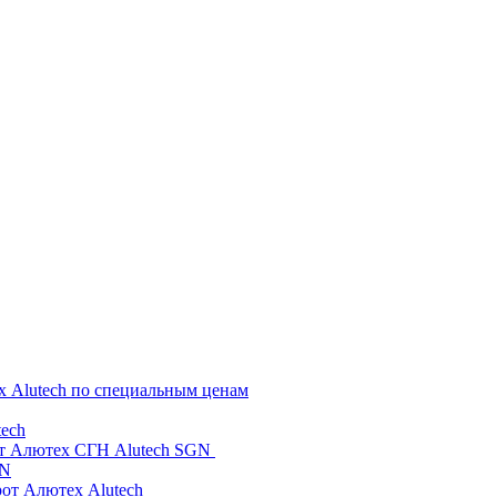
х Alutech по специальным ценам
ech
от Алютех СГН Alutech SGN
GN
рот Алютех Alutech