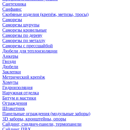
Сантехника
Санфаянс
Скобяные изделия (крепёж, метизы, тросы)
Саморезы
Саморезы шурупы
Саморезы кровельные
Саморезы по дереву
Саморезы по металлу
Саморезы с прессшайбой
Дюбели для теплоизоляции
Анкеры
Гвозди
Дюбели
Заклепки
Метрический крепёж
Хомуты
Гидроизоляция
Наружная отделка
Битум и мастики
Ограждения
Штакетник
Панельные ограждения (модульные заборы)
3D заборы, кронштейны, опоры
Cайдинг, сэндвич-панели, термопанели
Сайдинг ПВХ