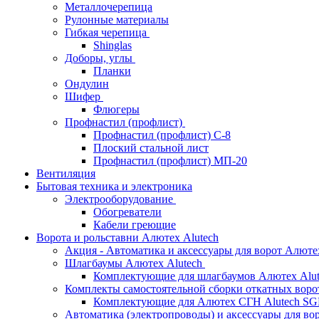
Металлочерепица
Рулонные материалы
Гибкая черепица
Shinglas
Доборы, углы
Планки
Ондулин
Шифер
Флюгеры
Профнастил (профлист)
Профнастил (профлист) С-8
Плоский стальной лист
Профнастил (профлист) МП-20
Вентиляция
Бытовая техника и электроника
Электрооборудование
Обогреватели
Кабели греющие
Ворота и рольставни Алютех Alutech
Акция - Автоматика и аксессуары для ворот Алюте
Шлагбаумы Алютех Alutech
Комплектующие для шлагбаумов Алютех Alut
Комплекты самостоятельной сборки откатных вор
Комплектующие для Алютех СГН Alutech S
Автоматика (электропроводы) и аксессуары для во