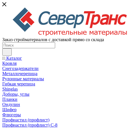
Заказ стройматериалов с доставкой прямо со склада
Каталог
Кровля
Снегозадержатели
Металлочерепица
Рулонные материалы
Гибкая черепица
Shinglas
Доборы, углы
Планки
Ондулин
Шифер
Флюгеры
Профнастил (профлист)
Профнастил (профлист) С-8