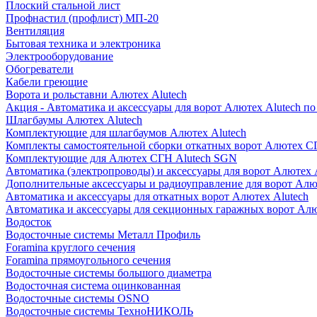
Плоский стальной лист
Профнастил (профлист) МП-20
Вентиляция
Бытовая техника и электроника
Электрооборудование
Обогреватели
Кабели греющие
Ворота и рольставни Алютех Alutech
Акция - Автоматика и аксессуары для ворот Алютех Alutech п
Шлагбаумы Алютех Alutech
Комплектующие для шлагбаумов Алютех Alutech
Комплекты самостоятельной сборки откатных ворот Алютех С
Комплектующие для Алютех СГН Alutech SGN
Автоматика (электропроводы) и аксессуары для ворот Алютех 
Дополнительные аксессуары и радиоуправление для ворот Алю
Автоматика и аксессуары для откатных ворот Алютех Alutech
Автоматика и аксессуары для секционных гаражных ворот Алю
Водосток
Водосточные системы Металл Профиль
Foramina круглого сечения
Foramina прямоугольного сечения
Водосточные системы большого диаметра
Водосточная система оцинкованная
Водосточные системы OSNO
Водосточные системы ТехноНИКОЛЬ