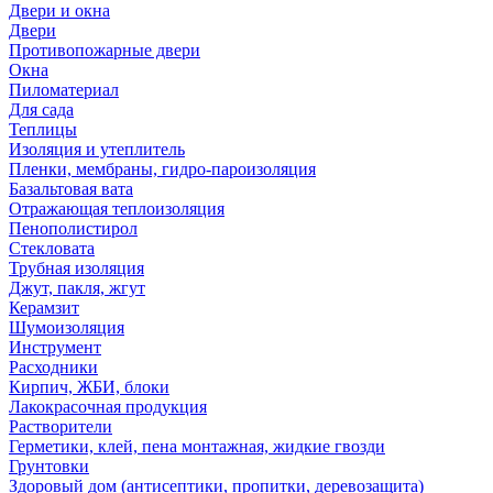
Двери и окна
Двери
Противопожарные двери
Окна
Пиломатериал
Для сада
Теплицы
Изоляция и утеплитель
Пленки, мембраны, гидро-пароизоляция
Базальтовая вата
Отражающая теплоизоляция
Пенополистирол
Стекловата
Трубная изоляция
Джут, пакля, жгут
Керамзит
Шумоизоляция
Инструмент
Расходники
Кирпич, ЖБИ, блоки
Лакокрасочная продукция
Растворители
Герметики, клей, пена монтажная, жидкие гвозди
Грунтовки
Здоровый дом (антисептики, пропитки, деревозащита)