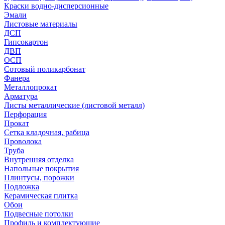
Краски водно-дисперсионные
Эмали
Листовые материалы
ДСП
Гипсокартон
ДВП
ОСП
Сотовый поликарбонат
Фанера
Металлопрокат
Арматура
Листы металлические (листовой металл)
Перфорация
Прокат
Сетка кладочная, рабица
Проволока
Труба
Внутренняя отделка
Напольные покрытия
Плинтусы, порожки
Подложка
Керамическая плитка
Обои
Подвесные потолки
Профиль и комплектующие