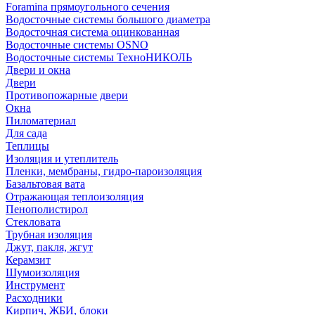
Foramina прямоугольного сечения
Водосточные системы большого диаметра
Водосточная система оцинкованная
Водосточные системы OSNO
Водосточные системы ТехноНИКОЛЬ
Двери и окна
Двери
Противопожарные двери
Окна
Пиломатериал
Для сада
Теплицы
Изоляция и утеплитель
Пленки, мембраны, гидро-пароизоляция
Базальтовая вата
Отражающая теплоизоляция
Пенополистирол
Стекловата
Трубная изоляция
Джут, пакля, жгут
Керамзит
Шумоизоляция
Инструмент
Расходники
Кирпич, ЖБИ, блоки