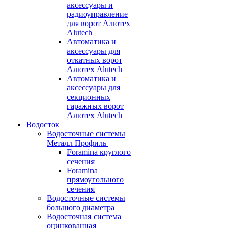
аксессуары и
радиоуправление
для ворот Алютех
Alutech
Автоматика и
аксессуары для
откатных ворот
Алютех Alutech
Автоматика и
аксессуары для
секционных
гаражных ворот
Алютех Alutech
Водосток
Водосточные системы
Металл Профиль
Foramina круглого
сечения
Foramina
прямоугольного
сечения
Водосточные системы
большого диаметра
Водосточная система
оцинкованная