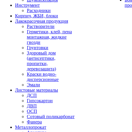
Инструмент
про
Расходники
Кирпич, ЖБИ, блоки
Лакокрасочная продукция
Растворители
Герметики, клей, пена
монтажная, жидкие
гвозди
Грунтовки
Здоровый дом
(антисептики,
пропитки,
деревозащита)
Краски водно-
дисперсионные
Эмали
Листовые материалы
ДСП
Гипсокартон
ДВП
ОСП
Сотовый поликарбонат
Фанера
Металлопрокат