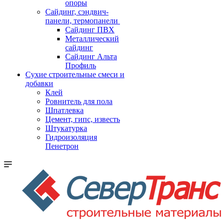
опоры
Cайдинг, сэндвич-
панели, термопанели
Сайдинг ПВХ
Металлический
сайдинг
Сайдинг Альта
Профиль
Сухие строительные смеси и
добавки
Клей
Ровнитель для пола
Шпатлевка
Цемент, гипс, известь
Штукатурка
Гидроизоляция
Пенетрон