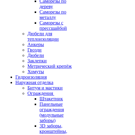
Саморезы по
дереву
Саморезы по
металлу
Саморезы с
прессшайбой
Дюбели для
теплоизоляции
Анкеры
Гвозди
Дюбели
Заклепки
Метрический крепёж
Хомуты
Гидроизоляция
Наружная отделка
Битум и мастики
Ограждения
Штакетник
Панельные
ограждения
(модульные
заборы)
3D заборы,
кронштейны,