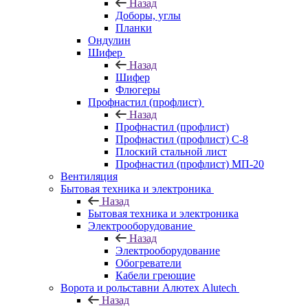
Назад
Доборы, углы
Планки
Ондулин
Шифер
Назад
Шифер
Флюгеры
Профнастил (профлист)
Назад
Профнастил (профлист)
Профнастил (профлист) С-8
Плоский стальной лист
Профнастил (профлист) МП-20
Вентиляция
Бытовая техника и электроника
Назад
Бытовая техника и электроника
Электрооборудование
Назад
Электрооборудование
Обогреватели
Кабели греющие
Ворота и рольставни Алютех Alutech
Назад