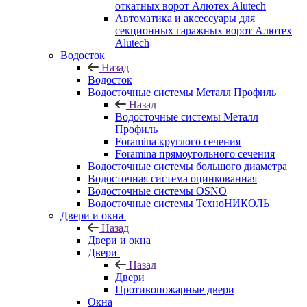
откатных ворот Алютех Alutech
Автоматика и аксессуары для
секционных гаражных ворот Алютех
Alutech
Водосток
Назад
Водосток
Водосточные системы Металл Профиль
Назад
Водосточные системы Металл
Профиль
Foramina круглого сечения
Foramina прямоугольного сечения
Водосточные системы большого диаметра
Водосточная система оцинкованная
Водосточные системы OSNO
Водосточные системы ТехноНИКОЛЬ
Двери и окна
Назад
Двери и окна
Двери
Назад
Двери
Противопожарные двери
Окна