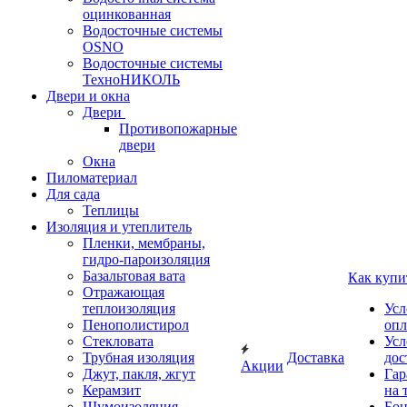
оцинкованная
Водосточные системы
OSNO
Водосточные системы
ТехноНИКОЛЬ
Двери и окна
Двери
Противопожарные
двери
Окна
Пиломатериал
Для сада
Теплицы
Изоляция и утеплитель
Пленки, мембраны,
гидро-пароизоляция
Базальтовая вата
Как купи
Отражающая
теплоизоляция
Усл
Пенополистирол
опл
Стекловата
Усл
Трубная изоляция
Доставка
дос
Акции
Джут, пакля, жгут
Гар
Керамзит
на 
Шумоизоляция
Бон