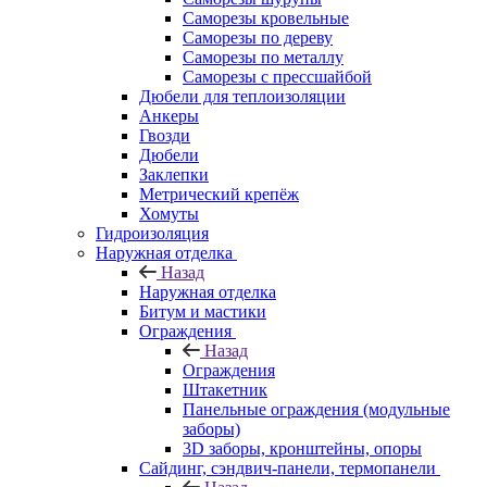
Саморезы кровельные
Саморезы по дереву
Саморезы по металлу
Саморезы с прессшайбой
Дюбели для теплоизоляции
Анкеры
Гвозди
Дюбели
Заклепки
Метрический крепёж
Хомуты
Гидроизоляция
Наружная отделка
Назад
Наружная отделка
Битум и мастики
Ограждения
Назад
Ограждения
Штакетник
Панельные ограждения (модульные
заборы)
3D заборы, кронштейны, опоры
Cайдинг, сэндвич-панели, термопанели