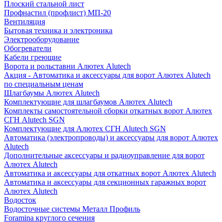
Плоский стальной лист
Профнастил (профлист) МП-20
Вентиляция
Бытовая техника и электроника
Электрооборудование
Обогреватели
Кабели греющие
Ворота и рольставни Алютех Alutech
Акция - Автоматика и аксессуары для ворот Алютех Alutech
по специальным ценам
Шлагбаумы Алютех Alutech
Комплектующие для шлагбаумов Алютех Alutech
Комплекты самостоятельной сборки откатных ворот Алютех
СГН Alutech SGN
Комплектующие для Алютех СГН Alutech SGN
Автоматика (электропроводы) и аксессуары для ворот Алютех
Alutech
Дополнительные аксессуары и радиоуправление для ворот
Алютех Alutech
Автоматика и аксессуары для откатных ворот Алютех Alutech
Автоматика и аксессуары для секционных гаражных ворот
Алютех Alutech
Водосток
Водосточные системы Металл Профиль
Foramina круглого сечения