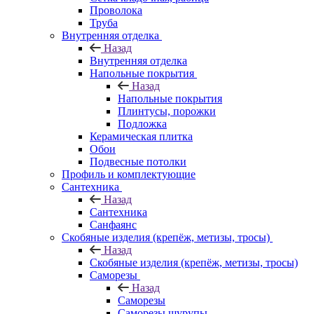
Проволока
Труба
Внутренняя отделка
Назад
Внутренняя отделка
Напольные покрытия
Назад
Напольные покрытия
Плинтусы, порожки
Подложка
Керамическая плитка
Обои
Подвесные потолки
Профиль и комплектующие
Сантехника
Назад
Сантехника
Санфаянс
Скобяные изделия (крепёж, метизы, тросы)
Назад
Скобяные изделия (крепёж, метизы, тросы)
Саморезы
Назад
Саморезы
Саморезы шурупы