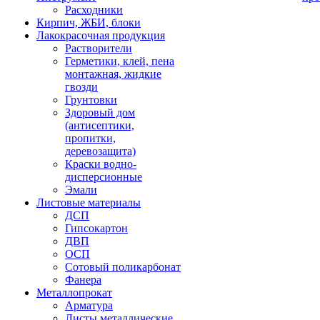
Расходники
Кирпич, ЖБИ, блоки
Лакокрасочная продукция
Растворители
Герметики, клей, пена
монтажная, жидкие
гвозди
Грунтовки
Здоровый дом
(антисептики,
пропитки,
деревозащита)
Краски водно-
дисперсионные
Эмали
Листовые материалы
ДСП
Гипсокартон
ДВП
ОСП
Сотовый поликарбонат
Фанера
Металлопрокат
Арматура
Листы металлические