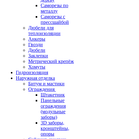
Саморезы по
металлу
Саморезы с
прессшайбой
Дюбели для
теплоизоляции
Анкеры
Гвозди
Дюбели
Заклепки
Метрический крепёж
Хомуты
Гидроизоляция
Наружная отделка
Битум и мастики
Ограждения
Штакетник
Панельные
ограждения
(модульные
заборы)
3D заборы,
кронштейны,
опоры