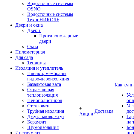
Водосточные системы
OSNO
Водосточные системы
ТехноНИКОЛЬ
Двери и окна
Двери
Противопожарные
двери
Окна
Пиломатериал
Для сада
Теплицы
Изоляция и утеплитель
Пленки, мембраны,
гидро-пароизоляция
Базальтовая вата
Как купи
Отражающая
теплоизоляция
Усл
Пенополистирол
опл
Стекловата
Усл
Трубная изоляция
Доставка
дос
Акции
Джут, пакля, жгут
Гар
Керамзит
на 
Шумоизоляция
Бон
Инструмент
про