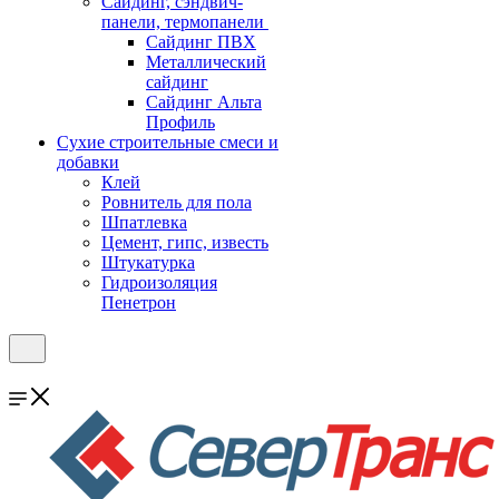
Cайдинг, сэндвич-
панели, термопанели
Сайдинг ПВХ
Металлический
сайдинг
Сайдинг Альта
Профиль
Сухие строительные смеси и
добавки
Клей
Ровнитель для пола
Шпатлевка
Цемент, гипс, известь
Штукатурка
Гидроизоляция
Пенетрон