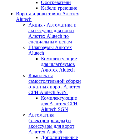
Обогреватели
Кабели греющие
Ворота и рольставни Алютех
Alutech
Акция - Автоматика и
аксессуары для ворот
Алютех Alutech по
специальным ценам
Шлагбаумы Алютех
Alutech
Комплектующие
для шлагбаумов
Алютех Alutech
Комплекты
самостоятельной сборки
откатных ворот Алютех
СГН Alutech SGN
Комплектующие
для Алютех СГН
Alutech SGN
Автоматика
(электропроводы) и
аксессуары для ворот
Алютех Alutech
Дополнительные