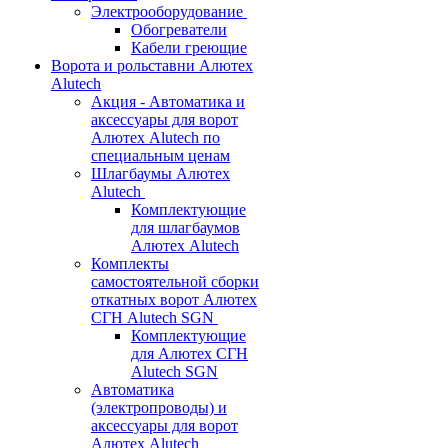
Электрооборудование
Обогреватели
Кабели греющие
Ворота и рольставни Алютех
Alutech
Акция - Автоматика и
аксессуары для ворот
Алютех Alutech по
специальным ценам
Шлагбаумы Алютех
Alutech
Комплектующие
для шлагбаумов
Алютех Alutech
Комплекты
самостоятельной сборки
откатных ворот Алютех
СГН Alutech SGN
Комплектующие
для Алютех СГН
Alutech SGN
Автоматика
(электропроводы) и
аксессуары для ворот
Алютех Alutech