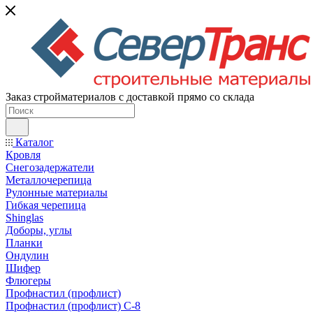
Заказ стройматериалов с доставкой прямо со склада
Каталог
Кровля
Снегозадержатели
Металлочерепица
Рулонные материалы
Гибкая черепица
Shinglas
Доборы, углы
Планки
Ондулин
Шифер
Флюгеры
Профнастил (профлист)
Профнастил (профлист) С-8