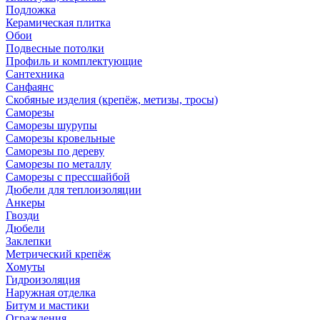
Подложка
Керамическая плитка
Обои
Подвесные потолки
Профиль и комплектующие
Сантехника
Санфаянс
Скобяные изделия (крепёж, метизы, тросы)
Саморезы
Саморезы шурупы
Саморезы кровельные
Саморезы по дереву
Саморезы по металлу
Саморезы с прессшайбой
Дюбели для теплоизоляции
Анкеры
Гвозди
Дюбели
Заклепки
Метрический крепёж
Хомуты
Гидроизоляция
Наружная отделка
Битум и мастики
Ограждения