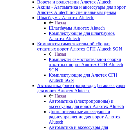
Ворота и рольставни Алютех Alutech
Акция - Автоматика и аксессуары для ворот
Алютех Alutech по специальным ценам
Шлагбаумы Алютех Alutech
Назад
Шлагбаумы Алютех Alutech
Комплектующие для шлагбаумов
Алютех Alutech
Комплекты самостоятельной сборки
откатных ворот Алютех СГН Alutech SGN
Назад
Комплекты самостоятельной сборки
откатных ворот Алютех СГН Alutech
SGN
Комплектующие для Алютех СГН
Alutech SGN
Автоматика (электропроводы) и аксессуары
для ворот Алютех Alutech
Назад
Автоматика (электропроводы) и
аксессуары для ворот Алютех Alutech
Дополнительные аксессуары и
радиоуправление для ворот Алютех
Alutech
Автоматика и аксессуары для