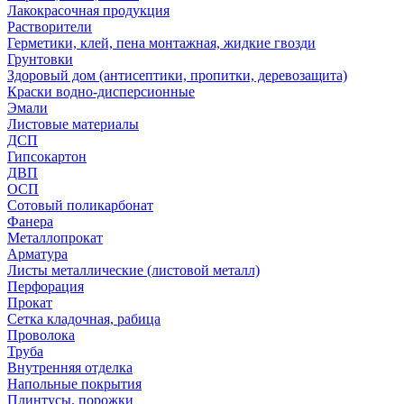
Лакокрасочная продукция
Растворители
Герметики, клей, пена монтажная, жидкие гвозди
Грунтовки
Здоровый дом (антисептики, пропитки, деревозащита)
Краски водно-дисперсионные
Эмали
Листовые материалы
ДСП
Гипсокартон
ДВП
ОСП
Сотовый поликарбонат
Фанера
Металлопрокат
Арматура
Листы металлические (листовой металл)
Перфорация
Прокат
Сетка кладочная, рабица
Проволока
Труба
Внутренняя отделка
Напольные покрытия
Плинтусы, порожки