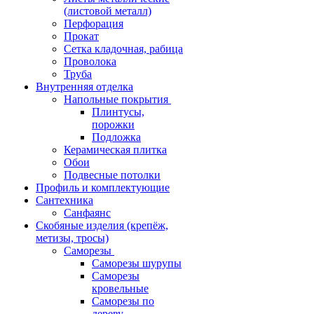
(листовой металл)
Перфорация
Прокат
Сетка кладочная, рабица
Проволока
Труба
Внутренняя отделка
Напольные покрытия
Плинтусы,
порожки
Подложка
Керамическая плитка
Обои
Подвесные потолки
Профиль и комплектующие
Сантехника
Санфаянс
Скобяные изделия (крепёж,
метизы, тросы)
Саморезы
Саморезы шурупы
Саморезы
кровельные
Саморезы по
дереву