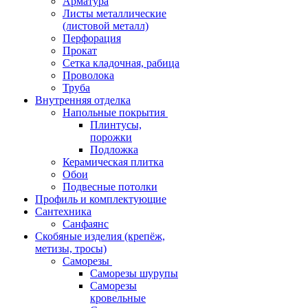
Арматура
Листы металлические
(листовой металл)
Перфорация
Прокат
Сетка кладочная, рабица
Проволока
Труба
Внутренняя отделка
Напольные покрытия
Плинтусы,
порожки
Подложка
Керамическая плитка
Обои
Подвесные потолки
Профиль и комплектующие
Сантехника
Санфаянс
Скобяные изделия (крепёж,
метизы, тросы)
Саморезы
Саморезы шурупы
Саморезы
кровельные