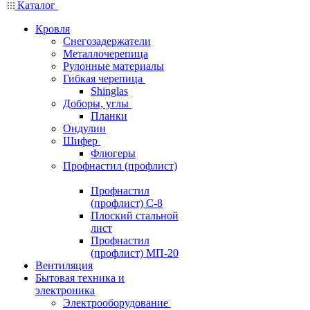
Каталог
Кровля
Снегозадержатели
Металлочерепица
Рулонные материалы
Гибкая черепица
Shinglas
Доборы, углы
Планки
Ондулин
Шифер
Флюгеры
Профнастил (профлист)
Профнастил
(профлист) С-8
Плоский стальной
лист
Профнастил
(профлист) МП-20
Вентиляция
Бытовая техника и
электроника
Электрооборудование