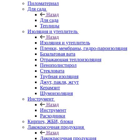
Пиломатериал
Для сада
Назад
Для сада
Теплицы
Изоляция и утеплитель
Назад
Изоляция и утеплитель
Пленки, мембраны, гидро-пароизоляция
Базальтовая вата
Отражающая теплоизоляция
Пенополистирол
Стекловата
Трубная изоляция
Джут, пакля, жгут
Керамзит
Шумоизоляция
Инструмент
Назад
Инструмент
Расходники
Кирпич, ЖБИ, блоки
Лакокрасочная продукция
Назад
Лакокрасочная продукция