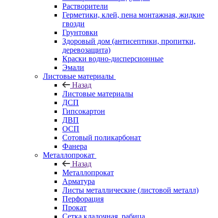
Растворители
Герметики, клей, пена монтажная, жидкие
гвозди
Грунтовки
Здоровый дом (антисептики, пропитки,
деревозащита)
Краски водно-дисперсионные
Эмали
Листовые материалы
Назад
Листовые материалы
ДСП
Гипсокартон
ДВП
ОСП
Сотовый поликарбонат
Фанера
Металлопрокат
Назад
Металлопрокат
Арматура
Листы металлические (листовой металл)
Перфорация
Прокат
Сетка кладочная, рабица