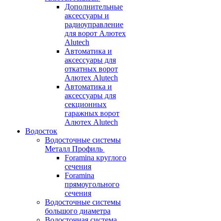
Дополнительные
аксессуары и
радиоуправление
для ворот Алютех
Alutech
Автоматика и
аксессуары для
откатных ворот
Алютех Alutech
Автоматика и
аксессуары для
секционных
гаражных ворот
Алютех Alutech
Водосток
Водосточные системы
Металл Профиль
Foramina круглого
сечения
Foramina
прямоугольного
сечения
Водосточные системы
большого диаметра
Водосточная система