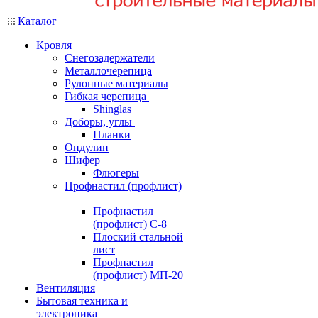
Каталог
Кровля
Снегозадержатели
Металлочерепица
Рулонные материалы
Гибкая черепица
Shinglas
Доборы, углы
Планки
Ондулин
Шифер
Флюгеры
Профнастил (профлист)
Профнастил
(профлист) С-8
Плоский стальной
лист
Профнастил
(профлист) МП-20
Вентиляция
Бытовая техника и
электроника