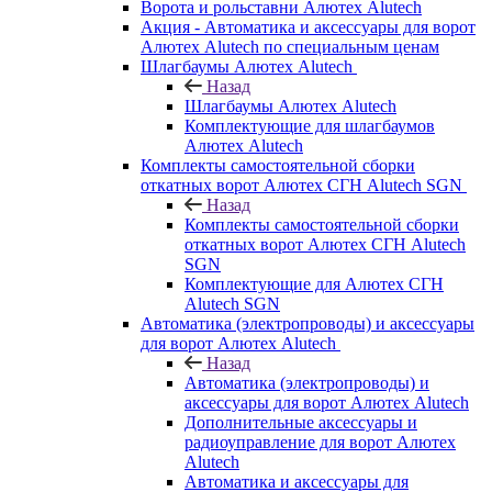
Ворота и рольставни Алютех Alutech
Акция - Автоматика и аксессуары для ворот
Алютех Alutech по специальным ценам
Шлагбаумы Алютех Alutech
Назад
Шлагбаумы Алютех Alutech
Комплектующие для шлагбаумов
Алютех Alutech
Комплекты самостоятельной сборки
откатных ворот Алютех СГН Alutech SGN
Назад
Комплекты самостоятельной сборки
откатных ворот Алютех СГН Alutech
SGN
Комплектующие для Алютех СГН
Alutech SGN
Автоматика (электропроводы) и аксессуары
для ворот Алютех Alutech
Назад
Автоматика (электропроводы) и
аксессуары для ворот Алютех Alutech
Дополнительные аксессуары и
радиоуправление для ворот Алютех
Alutech
Автоматика и аксессуары для