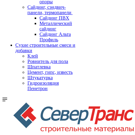
опоры
Cайдинг, сэндвич-
панели, термопанели
Сайдинг ПВХ
Металлический
сайдинг
Сайдинг Альта
Профиль
Сухие строительные смеси и
добавки
Клей
Ровнитель для пола
Шпатлевка
Цемент, гипс, известь
Штукатурка
Гидроизоляция
Пенетрон