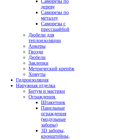
Саморезы по
дереву
Саморезы по
металлу
Саморезы с
прессшайбой
Дюбели для
теплоизоляции
Анкеры
Гвозди
Дюбели
Заклепки
Метрический крепёж
Хомуты
Гидроизоляция
Наружная отделка
Битум и мастики
Ограждения
Штакетник
Панельные
ограждения
(модульные
заборы)
3D заборы,
кронштейны,