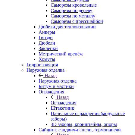
Саморезы кровельные
Саморезы по дереву
Саморезы по металлу
Саморезы с прессшайбой
Дюбели для теплоизоляции
Анкеры
Гвозди
Дюбели
Заклепки
Метрический крепёж
Хомуты
Гидроизоляция
Наружная отделка
Назад
Наружная отделка
Битум и мастики
Ограждения
Назад
Ограждения
Штакетник
Панельные ограждения (модульные
заборы)
3D заборы, кронштейны, опоры
Cайдинг, сэндвич-панели, термопанели