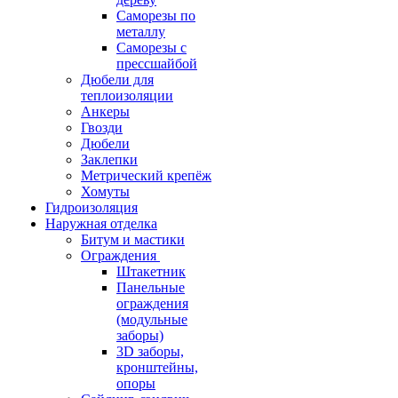
Саморезы по
металлу
Саморезы с
прессшайбой
Дюбели для
теплоизоляции
Анкеры
Гвозди
Дюбели
Заклепки
Метрический крепёж
Хомуты
Гидроизоляция
Наружная отделка
Битум и мастики
Ограждения
Штакетник
Панельные
ограждения
(модульные
заборы)
3D заборы,
кронштейны,
опоры