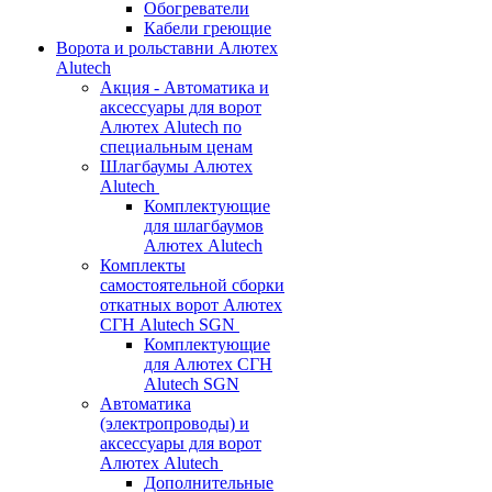
Обогреватели
Кабели греющие
Ворота и рольставни Алютех
Alutech
Акция - Автоматика и
аксессуары для ворот
Алютех Alutech по
специальным ценам
Шлагбаумы Алютех
Alutech
Комплектующие
для шлагбаумов
Алютех Alutech
Комплекты
самостоятельной сборки
откатных ворот Алютех
СГН Alutech SGN
Комплектующие
для Алютех СГН
Alutech SGN
Автоматика
(электропроводы) и
аксессуары для ворот
Алютех Alutech
Дополнительные