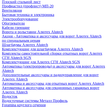
Плоский стальной лист
Профнастил (профлист) МП-20
Вентиляция
Бытовая техника и электроника
Электрооборудование
Обогреватели
Кабели греющие
Ворота и рольставни Алютех Alutech
Акция - Автоматика и аксессуары для ворот Алютех Alutech
по специальным ценам
Шлагбаумы Алютех Alutech
Комплектующие для шлагбаумов Алютех Alutech
Комплекты самостоятельной сборки откатных ворот Алютех
СГН Alutech SGN
Комплектующие для Алютех СГН Alutech SGN
Автоматика (электропроводы) и аксессуары для ворот Алютех
Alutech
Дополнительные аксессуары и радиоуправление для ворот
Алютех Alutech
Автоматика и аксессуары для откатных ворот Алютех Alutech
Автоматика и аксессуары для секционных гаражных ворот
Алютех Alutech
Водосток
Водосточные системы Металл Профиль
Foramina круглого сечения