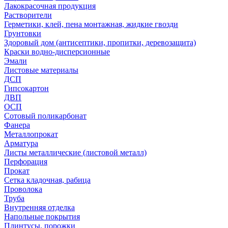
Лакокрасочная продукция
Растворители
Герметики, клей, пена монтажная, жидкие гвозди
Грунтовки
Здоровый дом (антисептики, пропитки, деревозащита)
Краски водно-дисперсионные
Эмали
Листовые материалы
ДСП
Гипсокартон
ДВП
ОСП
Сотовый поликарбонат
Фанера
Металлопрокат
Арматура
Листы металлические (листовой металл)
Перфорация
Прокат
Сетка кладочная, рабица
Проволока
Труба
Внутренняя отделка
Напольные покрытия
Плинтусы, порожки