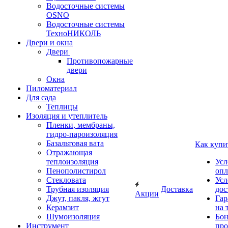
Водосточные системы
OSNO
Водосточные системы
ТехноНИКОЛЬ
Двери и окна
Двери
Противопожарные
двери
Окна
Пиломатериал
Для сада
Теплицы
Изоляция и утеплитель
Пленки, мембраны,
гидро-пароизоляция
Базальтовая вата
Как купи
Отражающая
теплоизоляция
Усл
Пенополистирол
опл
Стекловата
Усл
Трубная изоляция
Доставка
дос
Акции
Джут, пакля, жгут
Гар
Керамзит
на 
Шумоизоляция
Бон
Инструмент
про