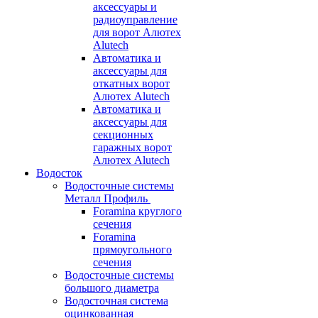
аксессуары и
радиоуправление
для ворот Алютех
Alutech
Автоматика и
аксессуары для
откатных ворот
Алютех Alutech
Автоматика и
аксессуары для
секционных
гаражных ворот
Алютех Alutech
Водосток
Водосточные системы
Металл Профиль
Foramina круглого
сечения
Foramina
прямоугольного
сечения
Водосточные системы
большого диаметра
Водосточная система
оцинкованная