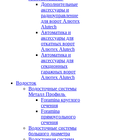
Дополнительные
аксессуары и
радиоуправление
для ворот Алютех
Alutech
Автоматика и
аксессуары для
откатных ворот
Алютех Alutech
Автоматика и
аксессуары для
секционных
гаражных ворот
Алютех Alutech
Водосток
Водосточные системы
Металл Профиль
Foramina круглого
сечения
Foramina
прямоугольного
сечения
Водосточные системы
большого диаметра
Водосточная система