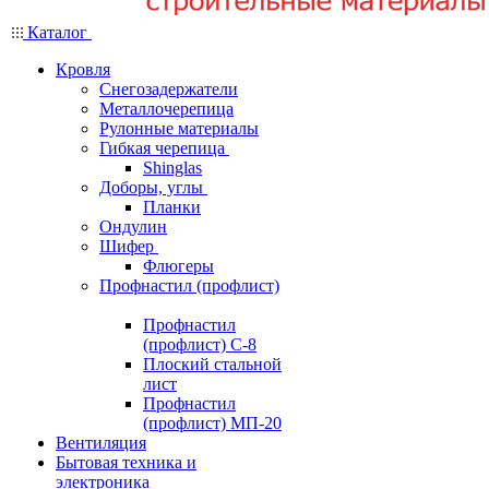
Каталог
Кровля
Снегозадержатели
Металлочерепица
Рулонные материалы
Гибкая черепица
Shinglas
Доборы, углы
Планки
Ондулин
Шифер
Флюгеры
Профнастил (профлист)
Профнастил
(профлист) С-8
Плоский стальной
лист
Профнастил
(профлист) МП-20
Вентиляция
Бытовая техника и
электроника