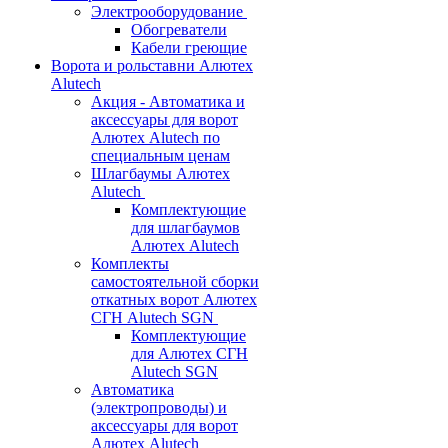
Электрооборудование
Обогреватели
Кабели греющие
Ворота и рольставни Алютех
Alutech
Акция - Автоматика и
аксессуары для ворот
Алютех Alutech по
специальным ценам
Шлагбаумы Алютех
Alutech
Комплектующие
для шлагбаумов
Алютех Alutech
Комплекты
самостоятельной сборки
откатных ворот Алютех
СГН Alutech SGN
Комплектующие
для Алютех СГН
Alutech SGN
Автоматика
(электропроводы) и
аксессуары для ворот
Алютех Alutech