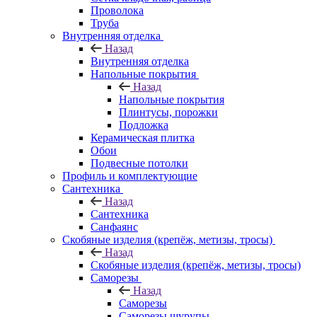
Проволока
Труба
Внутренняя отделка
Назад
Внутренняя отделка
Напольные покрытия
Назад
Напольные покрытия
Плинтусы, порожки
Подложка
Керамическая плитка
Обои
Подвесные потолки
Профиль и комплектующие
Сантехника
Назад
Сантехника
Санфаянс
Скобяные изделия (крепёж, метизы, тросы)
Назад
Скобяные изделия (крепёж, метизы, тросы)
Саморезы
Назад
Саморезы
Саморезы шурупы