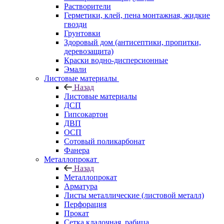
Растворители
Герметики, клей, пена монтажная, жидкие
гвозди
Грунтовки
Здоровый дом (антисептики, пропитки,
деревозащита)
Краски водно-дисперсионные
Эмали
Листовые материалы
Назад
Листовые материалы
ДСП
Гипсокартон
ДВП
ОСП
Сотовый поликарбонат
Фанера
Металлопрокат
Назад
Металлопрокат
Арматура
Листы металлические (листовой металл)
Перфорация
Прокат
Сетка кладочная, рабица