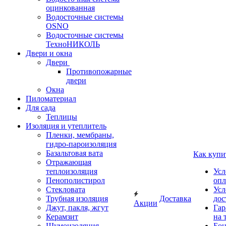
оцинкованная
Водосточные системы
OSNO
Водосточные системы
ТехноНИКОЛЬ
Двери и окна
Двери
Противопожарные
двери
Окна
Пиломатериал
Для сада
Теплицы
Изоляция и утеплитель
Пленки, мембраны,
гидро-пароизоляция
Базальтовая вата
Как купи
Отражающая
теплоизоляция
Усл
Пенополистирол
опл
Стекловата
Усл
Трубная изоляция
Доставка
дос
Акции
Джут, пакля, жгут
Гар
Керамзит
на 
Шумоизоляция
Бон