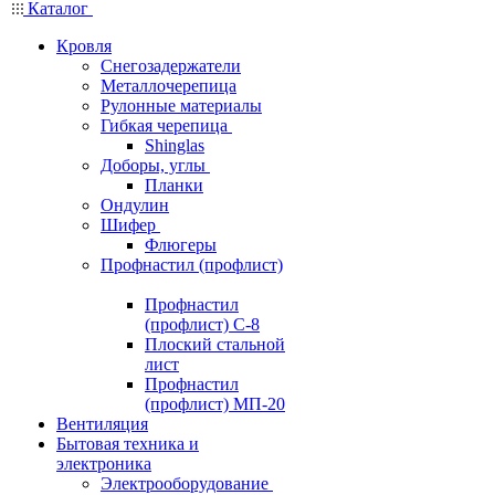
Каталог
Кровля
Снегозадержатели
Металлочерепица
Рулонные материалы
Гибкая черепица
Shinglas
Доборы, углы
Планки
Ондулин
Шифер
Флюгеры
Профнастил (профлист)
Профнастил
(профлист) С-8
Плоский стальной
лист
Профнастил
(профлист) МП-20
Вентиляция
Бытовая техника и
электроника
Электрооборудование