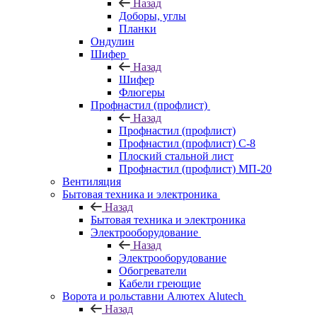
Назад
Доборы, углы
Планки
Ондулин
Шифер
Назад
Шифер
Флюгеры
Профнастил (профлист)
Назад
Профнастил (профлист)
Профнастил (профлист) С-8
Плоский стальной лист
Профнастил (профлист) МП-20
Вентиляция
Бытовая техника и электроника
Назад
Бытовая техника и электроника
Электрооборудование
Назад
Электрооборудование
Обогреватели
Кабели греющие
Ворота и рольставни Алютех Alutech
Назад