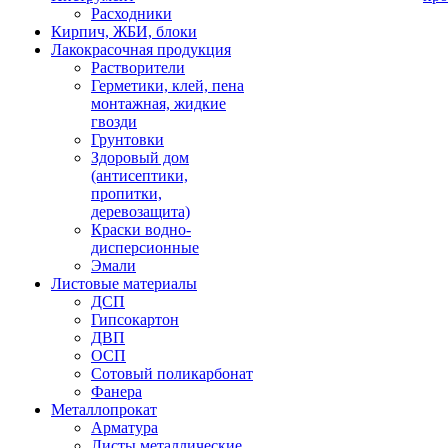
Расходники
Кирпич, ЖБИ, блоки
Лакокрасочная продукция
Растворители
Герметики, клей, пена
монтажная, жидкие
гвозди
Грунтовки
Здоровый дом
(антисептики,
пропитки,
деревозащита)
Краски водно-
дисперсионные
Эмали
Листовые материалы
ДСП
Гипсокартон
ДВП
ОСП
Сотовый поликарбонат
Фанера
Металлопрокат
Арматура
Листы металлические