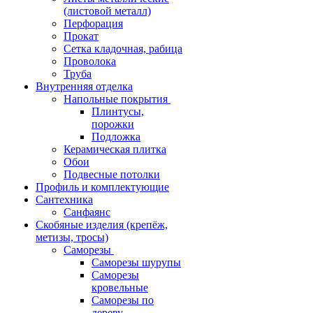
(листовой металл)
Перфорация
Прокат
Сетка кладочная, рабица
Проволока
Труба
Внутренняя отделка
Напольные покрытия
Плинтусы,
порожки
Подложка
Керамическая плитка
Обои
Подвесные потолки
Профиль и комплектующие
Сантехника
Санфаянс
Скобяные изделия (крепёж,
метизы, тросы)
Саморезы
Саморезы шурупы
Саморезы
кровельные
Саморезы по
дереву