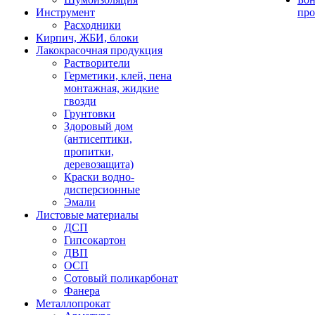
Инструмент
про
Расходники
Кирпич, ЖБИ, блоки
Лакокрасочная продукция
Растворители
Герметики, клей, пена
монтажная, жидкие
гвозди
Грунтовки
Здоровый дом
(антисептики,
пропитки,
деревозащита)
Краски водно-
дисперсионные
Эмали
Листовые материалы
ДСП
Гипсокартон
ДВП
ОСП
Сотовый поликарбонат
Фанера
Металлопрокат