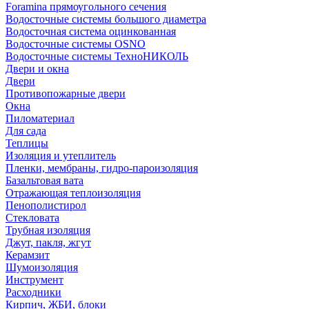
Foramina прямоугольного сечения
Водосточные системы большого диаметра
Водосточная система оцинкованная
Водосточные системы OSNO
Водосточные системы ТехноНИКОЛЬ
Двери и окна
Двери
Противопожарные двери
Окна
Пиломатериал
Для сада
Теплицы
Изоляция и утеплитель
Пленки, мембраны, гидро-пароизоляция
Базальтовая вата
Отражающая теплоизоляция
Пенополистирол
Стекловата
Трубная изоляция
Джут, пакля, жгут
Керамзит
Шумоизоляция
Инструмент
Расходники
Кирпич, ЖБИ, блоки