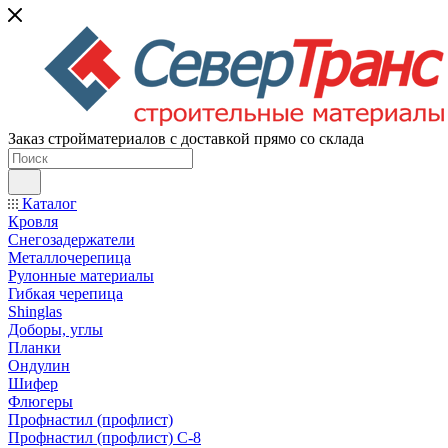
Заказ стройматериалов с доставкой прямо со склада
Каталог
Кровля
Снегозадержатели
Металлочерепица
Рулонные материалы
Гибкая черепица
Shinglas
Доборы, углы
Планки
Ондулин
Шифер
Флюгеры
Профнастил (профлист)
Профнастил (профлист) С-8