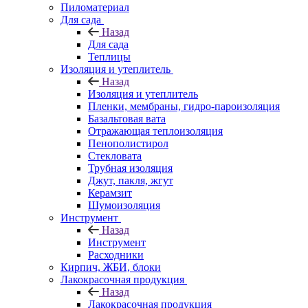
Пиломатериал
Для сада
Назад
Для сада
Теплицы
Изоляция и утеплитель
Назад
Изоляция и утеплитель
Пленки, мембраны, гидро-пароизоляция
Базальтовая вата
Отражающая теплоизоляция
Пенополистирол
Стекловата
Трубная изоляция
Джут, пакля, жгут
Керамзит
Шумоизоляция
Инструмент
Назад
Инструмент
Расходники
Кирпич, ЖБИ, блоки
Лакокрасочная продукция
Назад
Лакокрасочная продукция