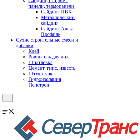
Cайдинг, сэндвич-
панели, термопанели
Сайдинг ПВХ
Металлический
сайдинг
Сайдинг Альта
Профиль
Сухие строительные смеси и
добавки
Клей
Ровнитель для пола
Шпатлевка
Цемент, гипс, известь
Штукатурка
Гидроизоляция
Пенетрон