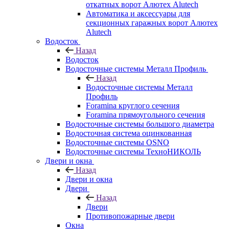
откатных ворот Алютех Alutech
Автоматика и аксессуары для
секционных гаражных ворот Алютех
Alutech
Водосток
Назад
Водосток
Водосточные системы Металл Профиль
Назад
Водосточные системы Металл
Профиль
Foramina круглого сечения
Foramina прямоугольного сечения
Водосточные системы большого диаметра
Водосточная система оцинкованная
Водосточные системы OSNO
Водосточные системы ТехноНИКОЛЬ
Двери и окна
Назад
Двери и окна
Двери
Назад
Двери
Противопожарные двери
Окна