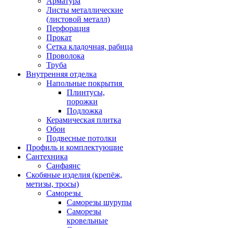
Арматура
Листы металлические
(листовой металл)
Перфорация
Прокат
Сетка кладочная, рабица
Проволока
Труба
Внутренняя отделка
Напольные покрытия
Плинтусы,
порожки
Подложка
Керамическая плитка
Обои
Подвесные потолки
Профиль и комплектующие
Сантехника
Санфаянс
Скобяные изделия (крепёж,
метизы, тросы)
Саморезы
Саморезы шурупы
Саморезы
кровельные