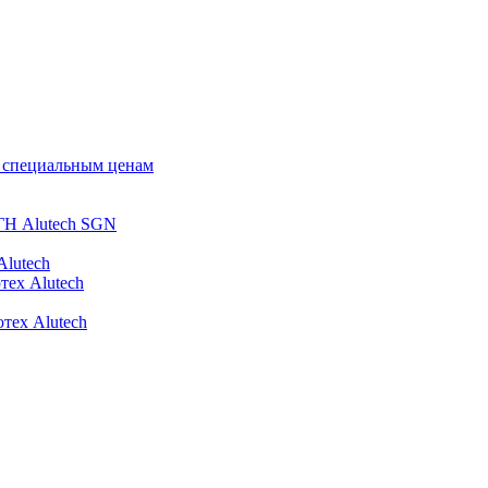
о специальным ценам
ГН Alutech SGN
Alutech
тех Alutech
тех Alutech