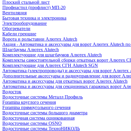
Плоский стальной лист
Профнастил (профлист) МП-20
Вентиляция
Бытовая техника и электроника
Электрооборудование
Обогреватели
Кабели греющие
Ворота и рольставни Алютех Alutech
Акция - Автоматика и аксессуары для ворот Алютех Alutech п
Шлагбаумы Алютех Alutech
Комплектующие для шлагбаумов Алютех Alutech
Комплекты самостоятельной сборки откатных ворот Алютех С
Комплектующие для Алютех СГН Alutech SGN
Автоматика (электропроводы) и аксессуары для ворот Алютех 
Дополнительные аксессуары и радиоуправление для ворот Алю
Автоматика и аксессуары для откатных ворот Алютех Alutech
Автоматика и аксессуары для секционных гаражных ворот Алю
Водосток
Водосточные системы Металл Профиль
Foramina круглого сечения
Foramina прямоугольного сечения
Водосточные системы большого диаметра
Водосточная система оцинкованная
Водосточные системы OSNO
Водосточные системы ТехноНИКОЛЬ