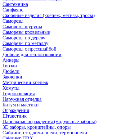
Сантехника
Санфаянс
Скобяные изделия (крепёж, метизы, тросы)
Саморезы
Саморезы шурупы
Саморезы кровельные
Саморезы по дереву
Саморезы по металлу
Саморезы с прессшайбой
Дюбели для теплоизоляции
Анкеры
Гвозди
Дюбели
Заклепки
Метрический крепёж
Хомуты
Гидроизоляция
Наружная отделка
Битум и мастики
Ограждения
Штакетник
Панельные ограждения (модульные заборы)
3D заборы, кронштейны, опоры
Cайдинг, сэндвич-панели, термопанели
Сайдинг ПВХ