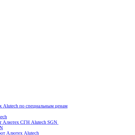
х Alutech по специальным ценам
ech
от Алютех СГН Alutech SGN
GN
рот Алютех Alutech