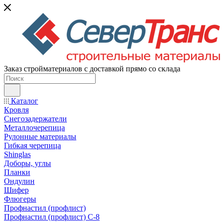
Заказ стройматериалов с доставкой прямо со склада
Каталог
Кровля
Снегозадержатели
Металлочерепица
Рулонные материалы
Гибкая черепица
Shinglas
Доборы, углы
Планки
Ондулин
Шифер
Флюгеры
Профнастил (профлист)
Профнастил (профлист) С-8