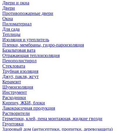
Двери и окна
Двери
Противопожарные двери
Окна
Пиломатериал
Для сада
Теплицы
Изоляция и утеплитель
Пленки, мембраны, гидро-пароизоляция
Базальтовая вата
Отражающая теплоизоляция
Пенополистирол
Стекловата
Трубная изоляция
Джут, пакля, жгут
Керамзит
Шумоизоляция
Инструмент
Расходники
Кирпич, ЖБИ, блоки
Лакокрасочная продукция
Растворители
Герметики, клей, пена монтажная, жидкие гвозди
Грунтовки
Здоровый дом (антисептики, пропитки, деревозащита)