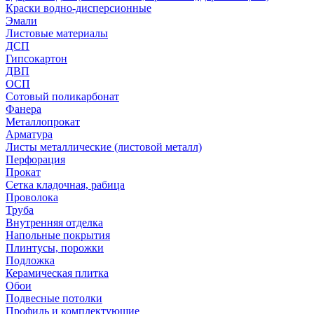
Краски водно-дисперсионные
Эмали
Листовые материалы
ДСП
Гипсокартон
ДВП
ОСП
Сотовый поликарбонат
Фанера
Металлопрокат
Арматура
Листы металлические (листовой металл)
Перфорация
Прокат
Сетка кладочная, рабица
Проволока
Труба
Внутренняя отделка
Напольные покрытия
Плинтусы, порожки
Подложка
Керамическая плитка
Обои
Подвесные потолки
Профиль и комплектующие