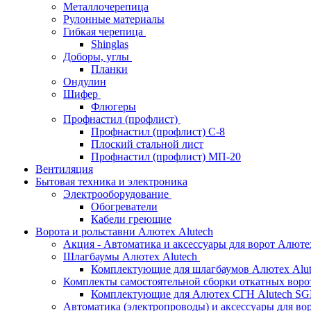
Металлочерепица
Рулонные материалы
Гибкая черепица
Shinglas
Доборы, углы
Планки
Ондулин
Шифер
Флюгеры
Профнастил (профлист)
Профнастил (профлист) С-8
Плоский стальной лист
Профнастил (профлист) МП-20
Вентиляция
Бытовая техника и электроника
Электрооборудование
Обогреватели
Кабели греющие
Ворота и рольставни Алютех Alutech
Акция - Автоматика и аксессуары для ворот Алюте
Шлагбаумы Алютех Alutech
Комплектующие для шлагбаумов Алютех Alut
Комплекты самостоятельной сборки откатных вор
Комплектующие для Алютех СГН Alutech S
Автоматика (электропроводы) и аксессуары для во